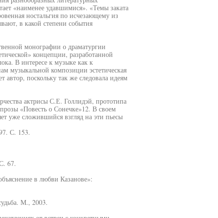
тает «наименее удавшимися». «Темы заката
ровенная ностальгия по исчезающему из
вают, в какой степени события
ственной монографии о драматургии
етической» концепции, разработанной
ка. В интересе к музыке как к
пам музыкальной композиции эстетическая
 автор, поскольку так же следовала идеям
рчества актрисы С.Е. Голлидэй, прототипа
 прозы «Повесть о Сонечке»12. В своем
яет уже сложившийся взгляд на эти пьесы
7. С. 153.
С. 67.
объяснение в любви Казанове»:
удьба. М., 2003.
печатлениях от встреч с конкретными