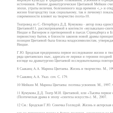
источников. Ранние драматургические Цветаевой Мейкин счи
эпохи, утраты величия, болезненного хода времени <„> и отк
жизни благородству (как социальному, так и личному) показы
современности влияют на творчество поэта»10.
Театровед из С.-Петербурга Д.Д. Кумукова - автор пока един
Цветаевой11, рассматриваемой в контексте «музыкально-синт
Ницше и Вагнером и претворенной в пьесах Стриндберга и Бло
первоистоку бытия, в близости законов новой драмы принци
позиция Цветаевой была близка младосимволистам, утверждает
Ницше.
Г.Ю. Бродская предприняла первое исследование жизни и тво
ряда цветаевских пьес, адресата ее лирики и героини поздней
взгляде на драматургию Цветаевой исследовательница повтор
8 Сааканц A.A. Марина Цветаева. Жизнь и творчество. М., 199
9 Саакянц A.A. Указ. соч. С. 179.
10 Мейкин М. Марина Цветаева: поэтика усвоения. М., 1997. 
11 Кумукова Д.Д. Театр М.И. Цветаевой, или «Тысяча первое 
(Поэтическая драма в эпоху «синтеза искусств»). М., 2007.
12 См.: Бродская Г.Ю. Сонечка Голлидэй. Жизнь и актерская с
как на лирические поэмы в форме диалогов, основанные на в