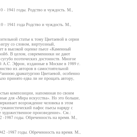
0 - 1941 годы. Родство и чуждость. М.,
10 - 1941 года Родство и чуждость. М.,
ительной статье к тому Цветаевой в серии
«игру со словом, виртуозный,
ет в высокой оценке пьесе «Каменный
ой6. В целом, современники не дают
 сугубо поэтических достоинств. Многое
 A.C. Эфрон, изданные в Москве в 1989 г.
нство их авторов в самостоятельной
 Раннюю драматургию Цветаевой, особенно
ло принято едва ли не прощать автору,
остью композиции, напоминая по своим
ные для «Мира искусства». Но это больше,
черкивает возрождение человека в этом
гуманистический пафос пьесы наряду с
е художественное произведение». См.:
2 -1987 годы. Обреченность на время. М.,
942 -1987 годы. Обреченность на время. М.,