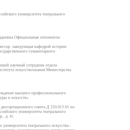
сийского университета театрального
надиевна Официальные оппоненты:
фессор, заведующая кафедрой истории
осударственного гуманитарного
арший научный сотрудник отдела
института искусствознания Министерства
реждение высшего профессионального
уры и искусств»
и диссертационного совета Д 210.013.01 по
сийского университета театрального
., д. 6)
 университета театрального искусства -
екретарь диссертационного совета доктор