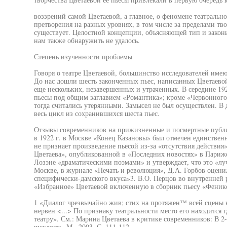
воззрений самой Цветаевой, а главное, о феномене театрально
претворения на разных уровнях, в том числе за пределами тво
существует. Целостной концепции, объясняющей тип и законы
нам также обнаружить не удалось.
Степень изученности проблемы
Говоря о театре Цветаевой, большинство исследователей имею
До нас дошли шесть законченных пьес, написанных Цветаевой 
еще нескольких, незавершенных и утраченных. В середине 1920
пьесы под общим заглавием «Романтика»; кроме «Червонного
тогда считались утерянными. Замысел не был осуществлен. В
весь цикл из сохранившихся шеста пьес.
Отзывы современников на прижизненные и посмертные публ
в 1922 г. в Москве «Конец Казановы» был отмечен единствен
не признает произведение пьесой из-за «отсутствия действия
Цветаева», опубликованной в «Последних новостях» в Париже 
Лозэне «драматическими поэмами» и утверждает, что это «луч
Москве, в журнале «Печать и революция», Д.А. Горбов оценил
специфически-дамского вкуса»3. В.О. Перцов во внутренней 
«Избранное» Цветаевой включенную в сборник пьесу «Феник
1 «Диалог чрезвычайно жив; стих на протяжен™ всей сцены 
нервен <...> По признаку театральности место его находится 
театру». См.: Марина Цветаева в критике современников: В 2-х
чуждость. М., 2003. С. 111-112.