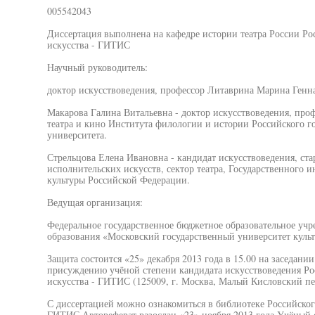
005542043
Диссертация выполнена на кафедре истории театра России Рос
искусства - ГИТИС
Научный руководитель:
доктор искусствоведения, профессор Литаврина Марина Ген
Макарова Галина Витальевна - доктор искусствоведения, про
театра и кино Института филологии и истории Российского г
университета.
Стрельцова Елена Ивановна - кандидат искусствоведения, ст
исполнительских искусств, сектор театра, Государственного 
культуры Российской Федерации.
Ведущая организация:
Федеральное государственное бюджетное образовательное уч
образования «Московский государственный университет культ
Защита состоится «25» декабря 2013 года в 15.00 на заседани
присуждению учёной степени кандидата искусствоведения Рос
искусства - ГИТИС (125009, г. Москва, Малый Кисловский пер
С диссертацией можно ознакомиться в библиотеке Российского
ГИТИС Автореферат разослан «23» ноября 2013 года Учёный с