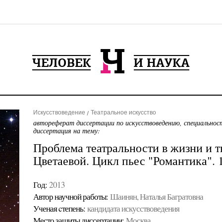
Искусствоведение
Театральное искусство
автореферат диссертации по искусствоведению, специальнос
диссертация на тему:
Проблема театральности в жизни и т
Цветаевой. Цикл пьес "Романтика". 1
Год:
2013
Автор научной работы:
Шаинян, Наталья Багратовна
Ученая cтепень:
кандидата искусствоведения
Место защиты диссертации:
Москва