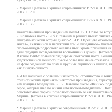
2 Марина Цветаева в кришке современников: В 2-х ч. Ч. I. 191
2003. С. 208.
3 Марина Цветаева в кригаке современников: В 2-х ч. Ч. I. 19
2003. С. 336.
значительнейшим произведением поэта4. В.Н. Орлов во вступ
«Библиотека поэта» 1965 г. главным в ранних пьесах считает 
эпиграмматически острый диалог»5. И.В. Одоевцева отказыва
Ангел», включенной в парижский том «Неизданного» Цветаев
сколько-нибудь подробного анализа пьес, кроме признания их
дали будущим исследованиям воспоминания дочери Цветаевой
В конце 1980-х появился ряд первых биографий поэта. Больши
художественной ценности пьесам более или менее отказало7.
на фоне созданных ею поэм и крупных лирических циклов, бы
как личную слабость.
4 «Она написана с большим изяществом, стройностью и тонк
стилистическим признакам некоторые произведения, характер
чем изящная безделушка. <...> Название пьесы «Феникс» под
герое, который шел по жизни себялюбцем-победителем. Этот 
блистательной формой позволяют оценить ее как значительно
Марина Цветаева в критике современников: В 2-х ч. Ч. II. 194
2003. С. 146.
5 Марина Цветаева в критике современников: В 2-х ч. Ч. II. 1
2003. С. 287.