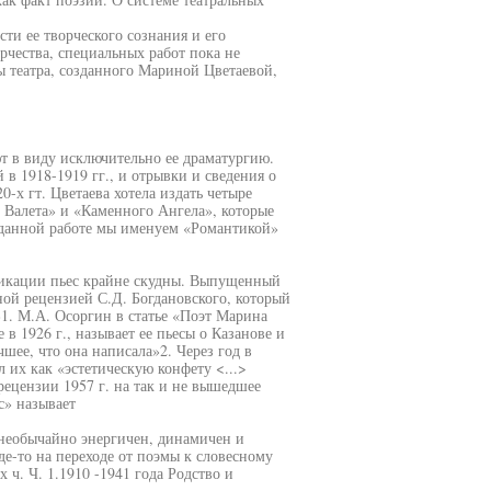
сти ее творческого сознания и его
рчества, специальных работ пока не
 театра, созданного Мариной Цветаевой,
т в виду исключительно ее драматургию.
в 1918-1919 гг., и отрывки и сведения о
-х гт. Цветаева хотела издать четыре
 Валета» и «Каменного Ангела», которые
 данной работе мы именуем «Романтикой»
икации пьес крайне скудны. Выпущенный
ной рецензией С.Д. Богдановского, который
»1. М.А. Осоргин в статье «Поэт Марина
в 1926 г., называет ее пьесы о Казанове и
шее, что она написала»2. Через год в
 их как «эстетическую конфету <...>
рецензии 1957 г. на так и не вышедшее
с» называет
необычайно энергичен, динамичен и
где-то на переходе от поэмы к словесному
 ч. Ч. 1.1910 -1941 года Родство и