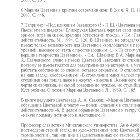
6 Марина Цветаева в критике современников: В 2-х ч. Ч. II. 1
2003. С. 448.
7 Например: «Под влиянием Завадского (! - Н.Ш.) Цветаева на
Пьесы эти не шедевры. Близорукая Цветаева черпает свои импу
зримое; игра на сцене, зрелище остаются ей чужды» - См.: Р
действительность. М., 1994. С. 120. В. Швейцер, не определяя
пьесах только возможность для Цветаевой «воплощаться в пе
уровней, высокое сочетать с простонародным <...> Не стану у
вершина творчества Цветаевой». - См.: Швейцер В.А. Марина 
А. Павловского, слово в пьесах Цветаевой «выходит из стихи
поэтому ее пьесы годятся для разыгрывания не актерами, а му
работать собственно со словом, остается открытым. О стилист
на наш взгляд, соображением: «В стремлении максимально пр
студийцев она пошла даже на жертву - внесла в «Каменного 
черты символизма, ей самой совершенно чуждые, но студийца
Куст рябины. О поэзии Марины Цветаевой. Л., 1989. С. 185.
В книге ведущего цветаеведа А. А. Саакянц «Марина Цветаева
обращение Цветаевой к театру — поиск «спасения в отвлечени
действительности»8. В целом обращение Цветаевой к театру С
«некую подмену истинного и настоящего»9.
Профессор славистики Мичиганского универстита (Анн-Арб
постмодернистский взгляд на художественный мир Цветаевой 
терминологии), так или иначе задействованных ею текстов. Э
мировую культуру в традиции толкования, усвоения и отрица