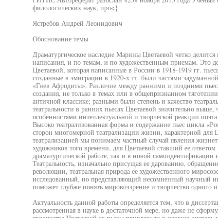
филологических наук, про<}
Ястребов Андрей Леонидович
Обоснование темы
Драматургическое наследие Марины Цветаевой четко делится 
написания, и по темам, и по художественным приемам. Это д
Цветаевой, которая написанные в России в 1918-1919 гг. пье
созданные в эмиграции в 1920-х гт. были частями задуманн
«Гнев Афродиты». Различие между ранними и поздними пьеса
создания, не только в темах или в общепризнанном тяготении
античной классике; разными были степень и качество театраль
театральности в ранних пьесах Цветаевой значительно выше, ч
особенностями интеллектуальной и творческой реакции поэта
Высоко театрализованная форма и содержание пьес цикла «Ро
сторон многомерной театрализации жизни, характерной для Ц
театрализацией мы понимаем частный случай явления жизнет
художников того времени, для Цветаевой ставший ее ответом
драматургической работе, так и в новой самоидентификации 
Театральность, изначально присущая ее дарованию, обращени
революции, театральная природа ее художественного миросозе
исследованный, но представляющий несомненный научный инт
поможет глубже понять мировоззрение и творчество одного 
Актуальность данной работы определяется тем, что в диссерта
рассмотренная в науке в достаточной мере, но даже не сформ
творчества Цветаевой ее пьесы привлекали в первую очередь 