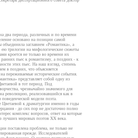
на два периода, различных и по времени
еление основано на позиции самой
сы объединила заглавием «Романтика», а
ой ею трилогии на мифологические сюжеты
ми кроется не только во времени их
 ранних пьес к романтизму, а поздних - к
ности этих пьес. На наш взгляд, степень
ем в поздних, что объясняется
 на переживаемые исторические события.
мантика» представляет собой одну из
ветаевой в тот период. Под
ворчества, чрезвычайно значимого для
 на революцию, реализовавшийся как в
и поведенческой модели поэта.
е Цветаевой к драматургии именно в годы
рцания - до сих пор не достаточно полно
ерес комплекс вопросов, ответ на которые
из лучших мировых поэтов XX века.
ции поставлена проблема, не только не
улированная прежде. Исследователей
как факт поэзии. О системе театральных