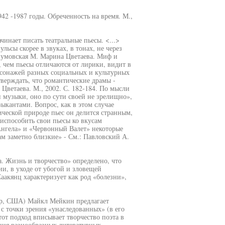
942 -1987 годы. Обреченность на время. М.,
чинает писать театральные пьесы. <...>
льсы скорее в звуках, в тонах, не через
азумовская М. Марина Цветаева. Миф и
, чем пьесы отличаются от лирики, видит в
рсонажей разных социальных и культурных
тверждать, что романтические драмы -
Цветаева. М., 2002. С. 182-184. По мысли
и музыки, оно по сути своей не зрелищно»,
зыкантами. Вопрос, как в этом случае
ической природе пьес он делится странным,
испособить свои пьесы ко вкусам
Ангела» и «Червонный Валет» некоторые
м заметно близкие» - См.: Павловский А.
. Жизнь и творчество» определено, что
и, в уходе от убогой и зловещей
аакянц характеризует как род «болезни»,
ор, США) Майкл Мейкин предлагает
с точки зрения «унаследованных» (в его
тот подход вписывает творчество поэта в
ния разнообразных литературных