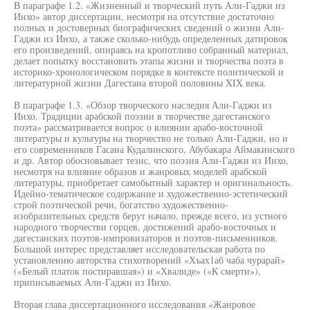
В параграфе 1.2. «Жизненный и творческий путь Али-Гаджи из
Инхо» автор диссертации, несмотря на отсутствие достаточно
полных и достоверных биографических сведений о жизни Али-
Гаджи из Инхо, а также сколько-нибудь определенных датировок
его произведений, опираясь на кропотливо собранный материал,
делает попытку восстановить этапы жизни и творчества поэта в
историко-хронологическом порядке в контексте политической и
литературной жизни Дагестана второй половины XIX века.
В параграфе 1.3. «Обзор творческого наследия Али-Гаджи из
Инхо. Традиции арабской поэзии в творчестве дагестанского
поэта» рассматривается вопрос о влиянии арабо-восточной
литературы и культуры на творчество не только Али-Гаджи, но и
его современников Гасана Кудалинского, Абубакара Аймакинского
и др. Автор обосновывает тезис, что поэзия Али-Гаджи из Инхо,
несмотря на влияние образов и жанровых моделей арабской
литературы, приобретает самобытный характер и оригинальность.
Идейно-тематическое содержание и художественно-эстетический
строй поэтической речи, богатство художественно-
изобразительных средств берут начало, прежде всего, из устного
народного творчестви горцев, достижений арабо-восточных и
дагестанских поэтов-импровизаторов и поэтов-письменников.
Большой интерес представляет исследовательская работа по
установлению авторства стихотворений «Хъах1аб чаба чурарай»
(«Белый платок постиравшая») и «Хвалиде» («К смерти»),
приписываемых Али-Гаджи из Инхо.
Вторая глава диссертационного исследования «Жанровое