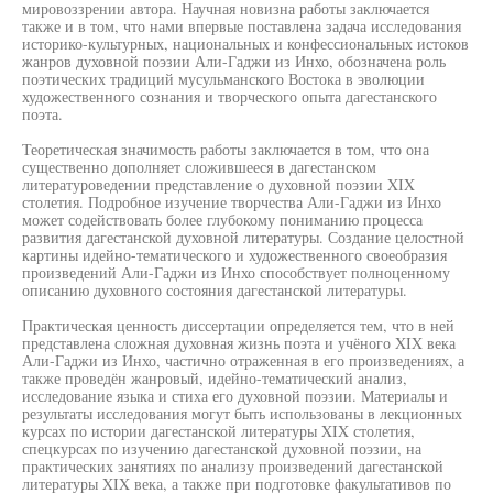
мировоззрении автора. Научная новизна работы заключается
также и в том, что нами впервые поставлена задача исследования
историко-культурных, национальных и конфессиональных истоков
жанров духовной поэзии Али-Гаджи из Инхо, обозначена роль
поэтических традиций мусульманского Востока в эволюции
художественного сознания и творческого опыта дагестанского
поэта.
Теоретическая значимость работы заключается в том, что она
существенно дополняет сложившееся в дагестанском
литературоведении представление о духовной поэзии XIX
столетия. Подробное изучение творчества Али-Гаджи из Инхо
может содействовать более глубокому пониманию процесса
развития дагестанской духовной литературы. Создание целостной
картины идейно-тематического и художественного своеобразия
произведений Али-Гаджи из Инхо способствует полноценному
описанию духовного состояния дагестанской литературы.
Практическая ценность диссертации определяется тем, что в ней
представлена сложная духовная жизнь поэта и учёного XIX века
Али-Гаджи из Инхо, частично отраженная в его произведениях, а
также проведён жанровый, идейно-тематический анализ,
исследование языка и стиха его духовной поэзии. Материалы и
результаты исследования могут быть использованы в лекционных
курсах по истории дагестанской литературы XIX столетия,
спецкурсах по изучению дагестанской духовной поэзии, на
практических занятиях по анализу произведений дагестанской
литературы XIX века, а также при подготовке факультативов по