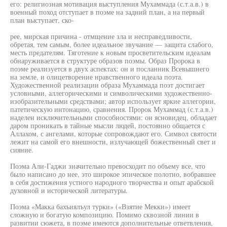
его: религиозная мотивация выступления Мухаммада (с.т.а.в.) в
военный поход отступает в поэме на задний план, а на первый
план выступает, ско-
рее, мирская причина - отмщение зла и несправедливости,
обретая, тем самым, более идеальное звучание — защита слабого,
месть предателям. Тяготение к новым просветительским идеалам
обнаруживается в структуре образов поэмы. Образ Пророка в
поэме реализуется в двух аспектах: он и посланник Всевышнего
на земле, и олицетворение нравственного идеала поэта.
Художественной реализации образа Мухаммада поэт достигает
условными, аллегорическими и символическими художественно-
изобразительными средствами; автор использует яркие аллегории,
патетическую интонацию, сравнения. Пророк Мухаммад (с.т.а.в.)
наделен исключительными способностями: он ясновидец, обладает
даром проникать в тайные мысли людей, постоянно общается с
Аллахом, с ангелами, которые сопровождают его. Символ святости
лежит на самой его внешности, излучающей божественный свет и
сияние.
Поэма Али-Гаджи значительно превосходит по объему все, что
было написано до нее, это широкое эпическое полотно, вобравшее
в себя достижения устного народного творчества и опыт арабской
духовной и исторической литературы.
Поэма «Макка бахъиялъул турки» («Взятие Мекки») имеет
сложную и богатую композицию. Помимо сквозной линии в
развитии сюжета, в поэме имеются дополнительные ответвления,