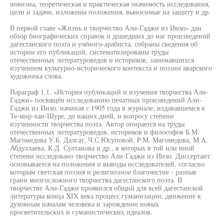
новизна, теоретическая и практическая значимость исследования,
цели и задачи, изложены положения, выносимые на защиту и др.
В первой главе «Жизнь и творчество Али-Гаджи из Инхо» дан
обзор биографических справок и дошедших до нас произведений
дагестанского поэта и учёного-арабиста, собраны сведения об
истории его публикаций, систематизированы труды
отечественных литературоведов и историков, занимавшихся
изучением культурно-исторического контекста и поэзии аварского
художника слова.
Параграф 1.1. «История публикаций и изучения творчества Али-
Гаджи» посвящён исследованию печатных произведений Али-
Гаджи из Инхо, начиная с 1905 года в журнале, издававшемся в
Те-мир-хан-Шуре, до наших дней, и вопросу степени
изученности творчества поэта. Автор опирается на труды
отечественных литературоведов, историков и философов Б.М.
Магомедова У.Б. Далгат, Ч.С.Юсуповой, P.M. Магомедова, М.А.
Абдуллаева, К.Д. Султанова и др., в которых в той или иной
степени исследовано творчество Али-Гаджи из Инхо. Диссертант
основывается на положения и выводы исследователей, согласно
которым светская поэзия и религиозное благочестие - разные
грани многосложного творчества дагестанского поэта. В
творчестве Али-Гаджи проявился общий для всей дагестанской
литературы конца XIX века процесс гуманизации, движение к
духовным началам человека и зарождение новых
просветительских и гуманистических идеалов.