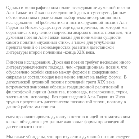
Однако в монографическом плане исследование духовной поэзии
Али-Гаджи из Инхо на сегодняшний день отсутствует. Данным
обстоятельством продиктован выбор темы диссертационного
исследования - «Проблематика и поэтика духовной поэзии Али-
Гаджи из Инхо». Существует ещё одна причина, по которой мы
обратились к изучению творчества аварского поэта: полагаем, что
духовная поэзия Али-Гаджи важна для понимания сущности
самого понятия «духовный стих», а также для углубления
представлений о закономерностях развития дагестанской
литературы второй половины -конца XIX века.
Гипотеза исследования. Духовная поэзия требует несколько иного
литературоведческого подхода, чем «традиционная» поэзия, что
обусловлено особой связью между формой и содержанием:
сакральная составляющая неизменно влияет на выбор формы. В
дагестанской духовной поэзии последней трети XIX века
встречаются жанровые образцы традиционной религиозной и
философской лирики (молитва, проповедь, переложение, турки,
элегия-плач, исповедь). Без произведений Али-Гаджи из Инхо
трудно представить дагестанскую поэзию той эпохи, поэтому в
данной работе мы попыта-
емся проанализировать духовную поэзию в идейно-тематическом
ключе, объединяющем разные жанровые формы произведений
дагестанского поэта.
Мы также убеждены, что при изучении духовной поэзии следует