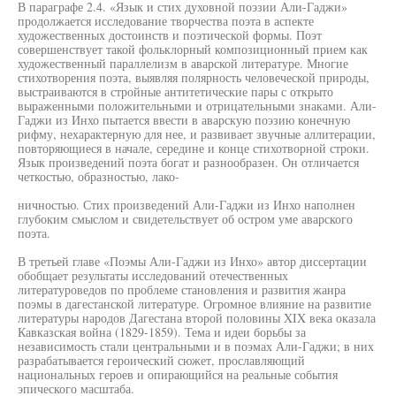
В параграфе 2.4. «Язык и стих духовной поэзии Али-Гаджи»
продолжается исследование творчества поэта в аспекте
художественных достоинств и поэтической формы. Поэт
совершенствует такой фольклорный композиционный прием как
художественный параллелизм в аварской литературе. Многие
стихотворения поэта, выявляя полярность человеческой природы,
выстраиваются в стройные антитетические пары с открыто
выраженными положительными и отрицательными знаками. Али-
Гаджи из Инхо пытается ввести в аварскую поэзию конечную
рифму, нехарактерную для нее, и развивает звучные аллитерации,
повторяющиеся в начале, середине и конце стихотворной строки.
Язык произведений поэта богат и разнообразен. Он отличается
четкостью, образностью, лако-
ничностью. Стих произведений Али-Гаджи из Инхо наполнен
глубоким смыслом и свидетельствует об остром уме аварского
поэта.
В третьей главе «Поэмы Али-Гаджи из Инхо» автор диссертации
обобщает результаты исследований отечественных
литературоведов по проблеме становления и развития жанра
поэмы в дагестанской литературе. Огромное влияние на развитие
литературы народов Дагестана второй половины XIX века оказала
Кавказская война (1829-1859). Тема и идеи борьбы за
независимость стали центральными и в поэмах Али-Гаджи; в них
разрабатывается героический сюжет, прославляющий
национальных героев и опирающийся на реальные события
эпического масштаба.