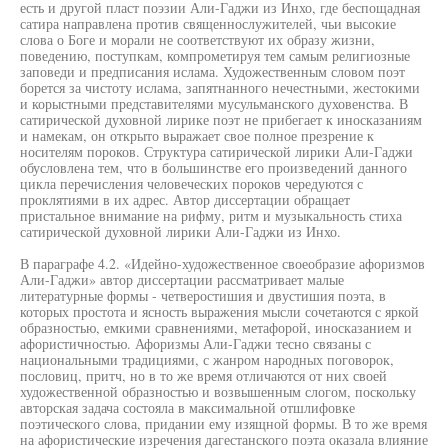
есть и другой пласт поэзии Али-Гаджи из Инхо, где беспощадная
сатира направлена против священнослужителей, чьи высокие
слова о Боге и морали не соответствуют их образу жизни,
поведению, поступкам, компрометируя тем самым религиозные
заповеди и предписания ислама. Художественным словом поэт
борется за чистоту ислама, запятнанного нечестными, жестокими
и корыстными представителями мусульманского духовенства. В
сатирической духовной лирике поэт не прибегает к иносказаниям
и намекам, он открыто выражает свое полное презрение к
носителям пороков. Структура сатирической лирики Али-Гаджи
обусловлена тем, что в большинстве его произведений данного
цикла перечисления человеческих пороков чередуются с
проклятиями в их адрес. Автор диссертации обращает
пристальное внимание на рифму, ритм и музыкальность стиха
сатирической духовной лирики Али-Гаджи из Инхо.
В параграфе 4.2. «Идейно-художественное своеобразие афоризмов
Али-Гаджи» автор диссертации рассматривает малые
литературные формы - четверостишия и двустишия поэта, в
которых простота и ясность выражения мысли сочетаются с яркой
образностью, емкими сравнениями, метафорой, иносказанием и
афористичностью. Афоризмы Али-Гаджи тесно связаны с
национальными традициями, с жанром народных поговорок,
пословиц, притч, но в то же время отличаются от них своей
художественной образностью и возвышенным слогом, поскольку
авторская задача состояла в максимальной отшлифовке
поэтического слова, придании ему изящной формы. В то же время
на афористические изречения дагестанского поэта оказала влияние