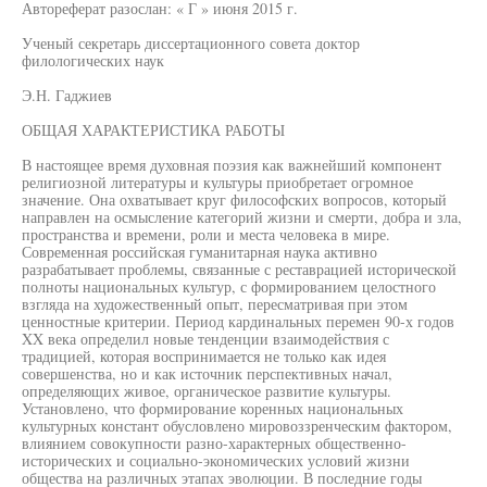
Автореферат разослан: « Г » июня 2015 г.
Ученый секретарь диссертационного совета доктор
филологических наук
Э.Н. Гаджиев
ОБЩАЯ ХАРАКТЕРИСТИКА РАБОТЫ
В настоящее время духовная поэзия как важнейший компонент
религиозной литературы и культуры приобретает огромное
значение. Она охватывает круг философских вопросов, который
направлен на осмысление категорий жизни и смерти, добра и зла,
пространства и времени, роли и места человека в мире.
Современная российская гуманитарная наука активно
разрабатывает проблемы, связанные с реставрацией исторической
полноты национальных культур, с формированием целостного
взгляда на художественный опыт, пересматривая при этом
ценностные критерии. Период кардинальных перемен 90-х годов
XX века определил новые тенденции взаимодействия с
традицией, которая воспринимается не только как идея
совершенства, но и как источник перспективных начал,
определяющих живое, органическое развитие культуры.
Установлено, что формирование коренных национальных
культурных констант обусловлено мировоззренческим фактором,
влиянием совокупности разно-характерных общественно-
исторических и социально-экономических условий жизни
общества на различных этапах эволюции. В последние годы