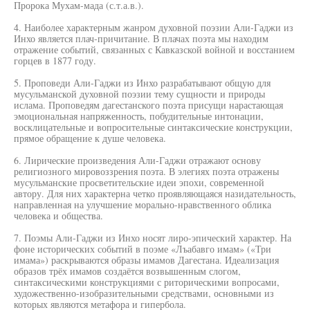
Пророка Мухам-мада (с.т.а.в.).
4. Наиболее характерным жанром духовной поэзии Али-Гаджи из
Инхо является плач-причитание. В плачах поэта мы находим
отражение событий, связанных с Кавказской войной и восстанием
горцев в 1877 году.
5. Проповеди Али-Гаджи из Инхо разрабатывают общую для
мусульманской духовной поэзии тему сущности и природы
ислама. Проповедям дагестанского поэта присущи нарастающая
эмоциональная напряженность, побудительные интонации,
восклицательные и вопросительные синтаксические конструкции,
прямое обращение к душе человека.
6. Лирические произведения Али-Гаджи отражают основу
религиозного мировоззрения поэта. В элегиях поэта отражены
мусульманские просветительские идеи эпохи, современной
автору. Для них характерна четко проявляющаяся назидательность,
направленная на улучшение морально-нравственного облика
человека и общества.
7. Поэмы Али-Гаджи из Инхо носят лиро-эпический характер. На
фоне исторических событий в поэме «Лъабавго имам» («Три
имама») раскрываются образы имамов Дагестана. Идеализация
образов трёх имамов создаётся возвышенным слогом,
синтаксическими конструкциями с риторическими вопросами,
художественно-изобразительными средствами, основными из
которых являются метафора и гипербола.