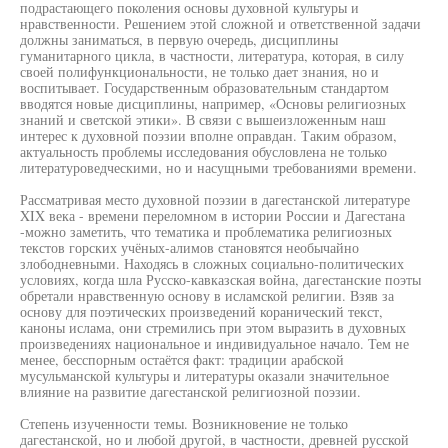
подрастающего поколения основы духовной культуры и
нравственности. Решением этой сложной и ответственной задачи
должны заниматься, в первую очередь, дисциплины
гуманитарного цикла, в частности, литература, которая, в силу
своей полифункциональности, не только дает знания, но и
воспитывает. Государственным образовательным стандартом
вводятся новые дисциплины, например, «Основы религиозных
знаний и светской этики». В связи с вышеизложенным наш
интерес к духовной поэзии вполне оправдан. Таким образом,
актуальность проблемы исследования обусловлена не только
литературоведческими, но и насущными требованиями времени.
Рассматривая место духовной поэзии в дагестанской литературе
XIX века - времени переломном в истории России и Дагестана
-можно заметить, что тематика и проблематика религиозных
текстов горских учёных-алимов становятся необычайно
злободневными. Находясь в сложных социально-политических
условиях, когда шла Русско-кавказская война, дагестанские поэты
обретали нравственную основу в исламской религии. Взяв за
основу для поэтических произведений коранический текст,
каноны ислама, они стремились при этом выразить в духовных
произведениях национальное и индивидуальное начало. Тем не
менее, бесспорным остаётся факт: традиции арабской
мусульманской культуры и литературы оказали значительное
влияние на развитие дагестанской религиозной поэзии.
Степень изученности темы. Возникновение не только
дагестанской, но и любой другой, в частности, древней русской