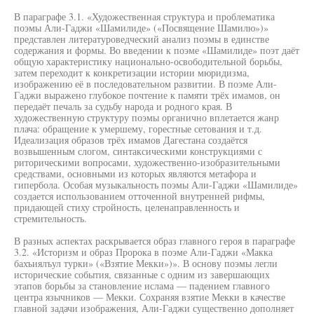
В параграфе 3.1. «Художественная структура и проблематика
поэмы Али-Гаджи «Шамилиде» («Посвящение Шамилю»)»
представлен литературоведческий анализ поэмы в единстве
содержания и формы. Во введении к поэме «Шамилиде» поэт даёт
общую характеристику национально-освободительной борьбы,
затем переходит к конкретизации истории мюридизма,
изображению её в последовательном развитии. В поэме Али-
Гаджи выражено глубокое почтение к памяти трёх имамов, он
передаёт печаль за судьбу народа и родного края. В
художественную структуру поэмы органично вплетается жанр
плача: обращение к умершему, горестные сетования и т.д.
Идеализация образов трёх имамов Дагестана создаётся
возвышенным слогом, синтаксическими конструкциями с
риторическими вопросами, художественно-изобразительными
средствами, основными из которых являются метафора и
гипербола. Особая музыкальность поэмы Али-Гаджи «Шамилиде»
создается использованием отточенной внутренней рифмы,
придающей стиху стройность, целенаправленность и
стремительность.
В разных аспектах раскрывается образ главного героя в параграфе
3.2. «Историзм и образ Пророка в поэме Али-Гаджи «Макка
бахъиялъул турки» («Взятие Мекки»)». В основу поэмы легли
исторические события, связанные с одним из завершающих
этапов борьбы за становление ислама — падением главного
центра язычников — Мекки. Сохраняя взятие Мекки в качестве
главной задачи изображения, Али-Гаджи существенно дополняет