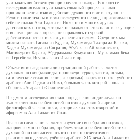
учитывать двойственную природу этого жанра. В процессе
исследования важно учитывать сложный процесс взаимо-
проникно-вения, взаимодействия духовного и литературного.
Религиозные тексты и темы исследуемого периода притягивали к
себе не только Али-Гаджи из Инхо, но и многих других
дагестанских поэтов, которые, не находя ответов на интересующие
и волнующие их вопросы, не справляясь с суровой
действительностью, искали утешения в исламе. Среди них мы
можем назвать Гасана из Кудали, Мухаммеда Тахира ал-Карахи,
Хаджи-Мухаммеда из Согратля, Абубакара Ай-макинского,
Магомеда из Карахи, Абдурахмана Кумухского, Му-хаммад-Бека
из Гергебиля, Исупилава из Игали и др.
Объектом исследования диссертационной работы является
духовная поэзия (мавлиды, проповеди, турки, элегии, поэмы,
сатирические стихотворения, афоризмы) аварского поэта, учёного-
арабиста Али-Гаджи из Инхо, большая часть которой вошла в
сборник «Асарал» («Сочинения»).
Предметом исследования стало определение индивидуально-
художественных особенностей поэтики духовной лирики,
философской элегии, поэм, сатирических стихотворений и
афоризмов Али-Гаджи из Инхо.
Целью исследования является изучение своеобразия поэтики,
жанрового многообразия, проблематики и особенностей стиха
духовной поэзии дагестанского поэта, просветителя и
религиозного деятеля, учёного-арабиста XIX века Али-Гаджи из