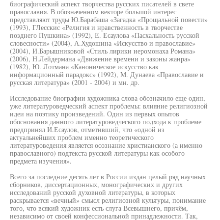
биографический аспект творчества русских писателей в свете
православия. В обозначенном векторе большой интерес
представляют труды Ю.Барабаша «Загадка «Прощальной повести»
(1993), ГЛесскис «Религия и нравственность в творчестве
позднего Пушкина» (1992), Е. Есаулова «Пасхальность русской
словесности» (2004), А.Худошина «Искусство и православие»
(2004), И.Барышниковой «Стиль лирики иеромонаха Романа»
(2006), Н.Лейдермана «Движение времени и законы жанра»
(1982), Ю. Лотмана «Каноническое искусство как
информационный парадокс» (1992), М. Дунаева «Православие и
русская литература» (2001 - 2004) и мн. др.
Исследование биографии художника слова обозначило еще один,
уже литературоведческий аспект проблемы: влияние религиозной
идеи на поэтику произведений. Один из первых опытов
обоснования данного литературоведческого подхода к проблеме
предпринял И.Есаулов, отметивший, что «одной из
актуальнейших проблем именно теоретического
литературоведения является осознание христианского (а именно
православного) подтекста русской литературы как особого
предмета изучения».
Всего за последние десять лет в России издан целый ряд научных
сборников, диссертационных, монографических и других
исследований русской духовной литературы, в которых
раскрывается «вечный» смысл религиозной культуры, понимание
того, что всякий художник есть слуга Всевышнего, причём,
независимо от своей конфессиональной принадлежности. Так,