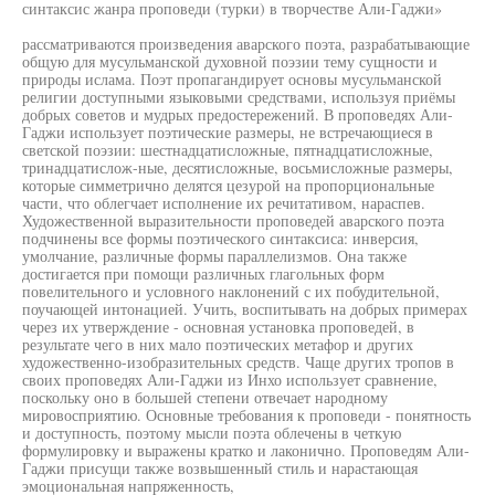
синтаксис жанра проповеди (турки) в творчестве Али-Гаджи»
рассматриваются произведения аварского поэта, разрабатывающие
общую для мусульманской духовной поэзии тему сущности и
природы ислама. Поэт пропагандирует основы мусульманской
религии доступными языковыми средствами, используя приёмы
добрых советов и мудрых предостережений. В проповедях Али-
Гаджи использует поэтические размеры, не встречающиеся в
светской поэзии: шестнадцатисложные, пятнадцатисложные,
тринадцатислож-ные, десятисложные, восьмисложные размеры,
которые симметрично делятся цезурой на пропорциональные
части, что облегчает исполнение их речитативом, нараспев.
Художественной выразительности проповедей аварского поэта
подчинены все формы поэтического синтаксиса: инверсия,
умолчание, различные формы параллелизмов. Она также
достигается при помощи различных глагольных форм
повелительного и условного наклонений с их побудительной,
поучающей интонацией. Учить, воспитывать на добрых примерах
через их утверждение - основная установка проповедей, в
результате чего в них мало поэтических метафор и других
художественно-изобразительных средств. Чаще других тропов в
своих проповедях Али-Гаджи из Инхо использует сравнение,
поскольку оно в большей степени отвечает народному
мировосприятию. Основные требования к проповеди - понятность
и доступность, поэтому мысли поэта облечены в четкую
формулировку и выражены кратко и лаконично. Проповедям Али-
Гаджи присущи также возвышенный стиль и нарастающая
эмоциональная напряженность,