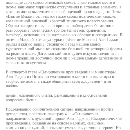
имеющие свой самостоятельный сюжет. Значительное место в
поэме занимают лирические отступления и вставные элементы, в
которых автор выступает со своей оценкой происходящего. Поэма
«Взятие Мекки» отличается также своим поэтическим языком,
возвышенной лексикой, красотой эпического повествования.
Образы экспрессивны, аллегоричны, наблюдается богатство и
разнообразие поэтических тропов (эпитетов, сравнений,
метафор), основанных на материальных образах и ассоциациях. В
поэме «Макка бахъиялъул турки» («Взятие Мекки») Али-Гаджи
решил важную задачу, стоявшую перед национальной
художественной мыслью: создание большой стихотворной формы
на родном языке. Дагестанский поэт сумел искусно соединить в
поэме традиции восточной поэзии с национальным дагестанским
словесным искусством.
В четвертой главе «Сатирические произведения и миниатюры
Али-Гаджи из Инхо» рассматриваются место и роль сатиры в
творчестве поэта, а также обширный свод афоризмов - итог
наблю-
дений, жизненного опыта, размышлений над основными
вопросами бытия.
Исследованию обличительной сатиры, направленной против
духовенства, посвящен параграф 4.1. «Сатирическая
направленность духовной лирики Али-Гаджи». Юмористические
произведения, созданные на основе нелепых, смешных,
комических ситуаций, вызывают смех и сочувствие к героям. Но