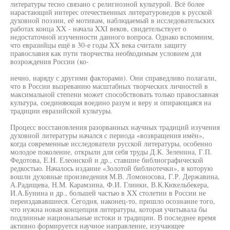
литературы тесно связано с религиозной культурой. Всё более
нарастающий интерес отечественных литературоведов к русской
духовной поэзии, её мотивам, наблюдаемый в исследовательских
работах конца XX - начала XXI веков, свидетельствует о
недостаточной изученности данного вопроса. Однако вспомним,
что евразийцы ещё в 30-е годы XX века считали защиту
православия как пути творчества необходимым условием для
возрождения России (ко-
нечно, наряду с другими факторами). Они справедливо полагали,
что в России вызреванию масштабных творческих личностей в
максимальной степени может способствовать только православная
культура, соединяющая воедино разум и веру и опирающаяся на
традиции евразийской культуры.
Процесс восстановления разорванных научных традиций изучения
духовной литературы начался с периода «возвращения имён»,
когда современные исследователи русской литературы, особенно
молодое поколение, открыли для себя труды Д.К. Зеленина, Г.П.
Федотова, E.H. Елеонской и др., ставшие библиографической
редкостью. Началось издание «Золотой библиотечки», в которую
вошли духовные произведения М.В. Ломоносова, Г.Р. Державина,
А.Радищева, Н.М. Карамзина, Ф.И. Глинки, В.К.Кюхельбекера,
И.А.Бунина и др., большей частью в XX столетии в России не
переиздававшиеся. Сегодня, наконец-то, пришло осознание того,
что нужна новая концепция литературы, которая учитывала бы
подлинные национальные истоки и традиции. В последнее время
активно формируется научное направление, изучающее