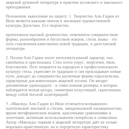
аварской духовной литературе в практике вузовского и школьного
преподавания.
Положения, выносимые на защиту: 1. Творчество Али-Гаджи из
Инхо является важным звеном в эволюции художественной
культуры Дагестана. Его творчество,
пропитанное высокой духовностью, отмеченное совершенством
формы, разнообразием и богатством жанров, стиля, языка - это
путь становления качественно новой традиции, в дагестанской
литературе.
2. Поэзия Али-Гаджи носит интеллектуальный характер, она
самобытна и оригинальна. Стих поэта упруг, энергичен, ёмок,
благозвучен. Поэт опирается на народную и профессиональную
культуру стиха, укрепляет ее традиции и сам прокладывает новые
пути, доводит до совершенства различные формы параллелизма,
характерные для композиции аварской поэзии. Он вводит
динамичные одиннадцати - и семисложные размеры, в которых
наблюдается четкая цезура, симметрия полустиший, скрепленных
между собой богатой аллитерацией.
3. «Мавлид» Али-Гаджи из Инхо отличается возвышенно-
патетической лексикой и стилем, эмоциональной насыщенностью,
ярким метафорическим языком, красочными сравнениями и
эпитетами, активным использованием гиперболы и символики.
Автор «Мавлида» первым в аварской литературе даёт не только
морально-нравственную, но и портретную характеристику