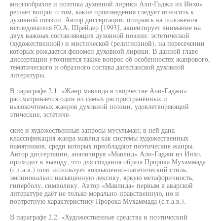
многообразие и поэтика духовной лирики Али-Гаджи из Инхо»
решает вопрос о том, какие произведения следует относить к
духовной поэзии. Автор диссертации, опираясь на положения
исследователя Ю.А. Шрейдер [1993], акцентирует внимание на
двух важных составляющих духовной поэзии: эстетической
(художественной) и мистической (религиозной), на пересечении
которых рождается феномен духовной лирики. В данной главе
диссертации уточняется также вопрос об особенностях жанрового,
тематического и образного состава дагестанской духовной
литературы.
В параграфе 2.1. «Жанр мавлида в творчестве Али-Гаджи»
рассматривается один из самых распространённых и
высокочтимых жанров духовной поэзии, удовлетворяющий
этические, эстетиче-
ские и художественные запросы мусульман; в ней дана
классификация жанра мавлид как системы художественных
памятников, среди которых преобладают поэтические жанры.
Автор диссертации, анализируя «Мавлид» Али-Гаджи из Инхо,
приходит к выводу, что для создания образа Пророка Мухаммада
(с.т.а.в.) поэт использует возвышенно-патетический стиль,
эмоционально насыщенную лексику, яркую метафоричность,
гиперболу, символику. Автор «Мавлида» первым в аварской
литературе даёт не только морально-нравственную, но и
портретную характеристику Пророка Мухаммада (с.т.а.в.).
В параграфе 2.2. «Художественные средства и поэтический