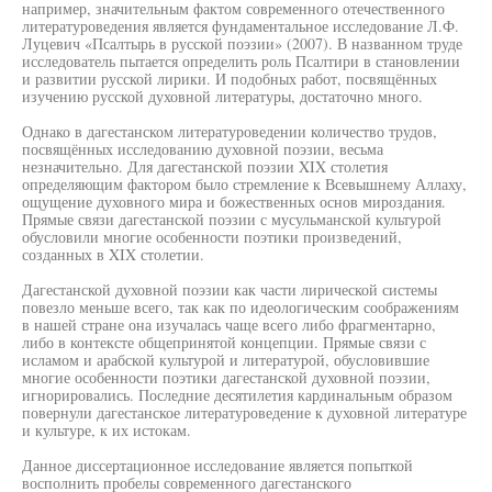
например, значительным фактом современного отечественного
литературоведения является фундаментальное исследование Л.Ф.
Луцевич «Псалтырь в русской поэзии» (2007). В названном труде
исследователь пытается определить роль Псалтири в становлении
и развитии русской лирики. И подобных работ, посвящённых
изучению русской духовной литературы, достаточно много.
Однако в дагестанском литературоведении количество трудов,
посвящённых исследованию духовной поэзии, весьма
незначительно. Для дагестанской поэзии XIX столетия
определяющим фактором было стремление к Всевышнему Аллаху,
ощущение духовного мира и божественных основ мироздания.
Прямые связи дагестанской поэзии с мусульманской культурой
обусловили многие особенности поэтики произведений,
созданных в XIX столетии.
Дагестанской духовной поэзии как части лирической системы
повезло меньше всего, так как по идеологическим соображениям
в нашей стране она изучалась чаще всего либо фрагментарно,
либо в контексте общепринятой концепции. Прямые связи с
исламом и арабской культурой и литературой, обусловившие
многие особенности поэтики дагестанской духовной поэзии,
игнорировались. Последние десятилетия кардинальным образом
повернули дагестанское литературоведение к духовной литературе
и культуре, к их истокам.
Данное диссертационное исследование является попыткой
восполнить пробелы современного дагестанского