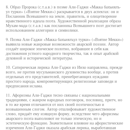
8. Образ Пророка (с.т.а.в.) в поэме Али-Гаджи «Макка бахъиялъ-
ул турки» («Взятие Мекки») раскрывается в двух аспектах: он и
Посланник Всевышнего на земле, правитель, и олицетворение
нравственного идеала поэта. Художественной реализации образа
Мухам-мада (с.т.а.в.) как посланника Всевышнего поэт достигает
использованием аллегории и символики.
9. Поэма Али-Гаджи «Макка бахъиялъул турки» («Взятие Мекки»)
выявила новые жанровые возможности аварской поэзии. Автор
создаёт широкое эпическое полотно, вобравшее в себя как
достижения устного народного творчества, так и опыт арабской
духовной и исторической литературы.
10. Сатирическая лирика Али-Гаджи из Инхо направлена, прежде
всего, не против мусульманского духовенства вообще, а против
отдельных его представителей, пренебрегающих нуждами
простого народа, компрометирующих религиозные заповеди и
предписания ислама.
11. Афоризмы Али-Гаджи тесно связаны с национальными
традициями, с жанром народных поговорок, пословиц, притч, но
в то же время отличаются от них своей поэтичностью и
возвышенным слогом. Автор отшлифовывает художественное
слово, придаёт ему изящную форму, вследствие чего афоризмы
аварского поэта выполняют не только этическую, но и
эстетическую функцию. Значительное влияние на афористические
изречения Али-Гаджи оказала арабская лирика, выработавшая