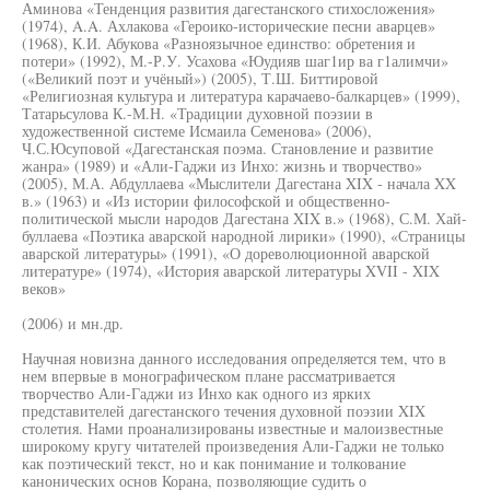
Аминова «Тенденция развития дагестанского стихосложения»
(1974), A.A. Ахлакова «Героико-исторические песни аварцев»
(1968), К.И. Абукова «Разноязычное единство: обретения и
потери» (1992), М.-Р.У. Усахова «Юудияв шаг1ир ва г1алимчи»
(«Великий поэт и учёный») (2005), Т.Ш. Биттировой
«Религиозная культура и литература карачаево-балкарцев» (1999),
Татарьсулова К.-М.Н. «Традиции духовной поэзии в
художественной системе Исмаила Семенова» (2006),
Ч.С.Юсуповой «Дагестанская поэма. Становление и развитие
жанра» (1989) и «Али-Гаджи из Инхо: жизнь и творчество»
(2005), М.А. Абдуллаева «Мыслители Дагестана XIX - начала XX
в.» (1963) и «Из истории философской и общественно-
политической мысли народов Дагестана XIX в.» (1968), С.М. Хай-
буллаева «Поэтика аварской народной лирики» (1990), «Страницы
аварской литературы» (1991), «О дореволюционной аварской
литературе» (1974), «История аварской литературы XVII - XIX
веков»
(2006) и мн.др.
Научная новизна данного исследования определяется тем, что в
нем впервые в монографическом плане рассматривается
творчество Али-Гаджи из Инхо как одного из ярких
представителей дагестанского течения духовной поэзии XIX
столетия. Нами проанализированы известные и малоизвестные
широкому кругу читателей произведения Али-Гаджи не только
как поэтический текст, но и как понимание и толкование
канонических основ Корана, позволяющие судить о