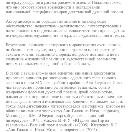
литературоведения в рассматриваемом аспекте. Полагаем также,
что оно откроет новые возможности в исследовании
национальной специфики жанров дагестанской духовной поэзии.
Автор диссертации обращает внимание и на следующее
обстоятельство: недостатком «религиозного» литературоведения
часто становится подмена анализа художественного произведения
исследованием «духовности» автора, а не художественного текста.
Безусловно, выявление авторского мировоззрения очень важно,
особенно в том случае, когда оно направлено на сопряжение
текста и жизни, выявление спорных вопросов поэтики, а не на
смешение жизненной позиции и художественной реальности,
чего мы попытаемся в данной работе избежать.
В связи с вышеизложенным аспектом внимание диссертанта
привлекла личность разносторонне одарённого талантливого
аварского поэта XIX века, учёного-арабиста Али-Гаджи из Инхо,
чьё творчество пронизано религиозной тематикой, богато
жанровыми формами духовной поэзии, яркой образностью,
однако до сих пор, по вполне понятным объективным причинам,
не нашедшего своего исследователя. Конечно, мы можем назвать
труды ряда дагестанских литературоведов и историков, которые не
обошли вниманием творчество Али-Гаджи из Инхо, например,
Магомедова Б.М. «Очерки аварской дореволюционной
литературы» (1971), Усахова М.-Р.У. «К1удияв шаг1ир ва
г1алимчи» («Великий поэт и учёный») (2005), Юсуповой Ч.С.
«Али-Гаджи из Инхо. Жизнь и творчество» (2005).