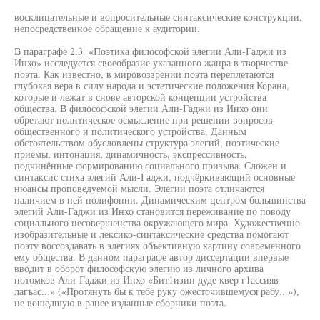
восклицательные и вопросительные синтаксические конструкции,
непосредственное обращение к аудитории.
В параграфе 2.3. «Поэтика философской элегии Али-Гаджи из
Инхо» исследуется своеобразие указанного жанра в творчестве
поэта. Как известно, в мировоззрении поэта переплетаются
глубокая вера в силу народа и эстетические положения Корана,
которые и лежат в снове авторской концепции устройства
общества. В философской элегии Али-Гаджи из Инхо они
обретают политическое осмысление при решении вопросов
общественного и политического устройства. Данным
обстоятельством обусловлены структура элегий, поэтические
приемы, интонация, динамичность, экспрессивность,
подчинённые формированию социального призыва. Сложен и
синтаксис стиха элегий Али-Гаджи, подчёркивающий основные
нюансы проповедуемой мысли. Элегии поэта отличаются
наличием в ней полифонии. Динамическим центром большинства
элегий Али-Гаджи из Инхо становится переживание по поводу
социального несовершенства окружающего мира. Художественно-
изобразительные и лексико-синтаксические средства помогают
поэту воссоздавать в элегиях объективную картину современного
ему общества. В данном параграфе автор диссертации впервые
вводит в оборот философскую элегию из личного архива
потомков Али-Гаджи из Инхо «Бит1изин дуде квер г1ассияв
лагъас...» («Протянуть бы к тебе руку ожесточившемуся рабу...»),
не вошедшую в ранее изданные сборники поэта.