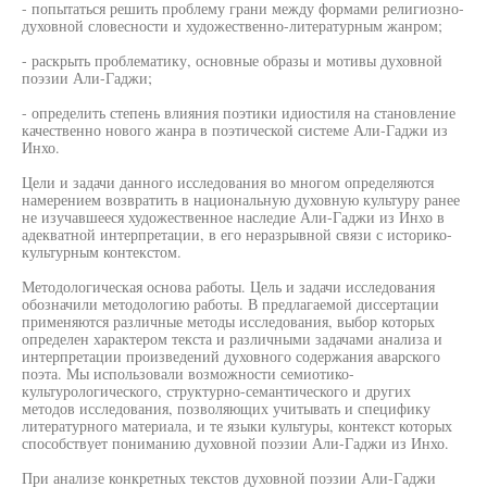
- попытаться решить проблему грани между формами религиозно-
духовной словесности и художественно-литературным жанром;
- раскрыть проблематику, основные образы и мотивы духовной
поэзии Али-Гаджи;
- определить степень влияния поэтики идиостиля на становление
качественно нового жанра в поэтической системе Али-Гаджи из
Инхо.
Цели и задачи данного исследования во многом определяются
намерением возвратить в национальную духовную культуру ранее
не изучавшееся художественное наследие Али-Гаджи из Инхо в
адекватной интерпретации, в его неразрывной связи с историко-
культурным контекстом.
Методологическая основа работы. Цель и задачи исследования
обозначили методологию работы. В предлагаемой диссертации
применяются различные методы исследования, выбор которых
определен характером текста и различными задачами анализа и
интерпретации произведений духовного содержания аварского
поэта. Мы использовали возможности семиотико-
культурологического, структурно-семантического и других
методов исследования, позволяющих учитывать и специфику
литературного материала, и те языки культуры, контекст которых
способствует пониманию духовной поэзии Али-Гаджи из Инхо.
При анализе конкретных текстов духовной поэзии Али-Гаджи