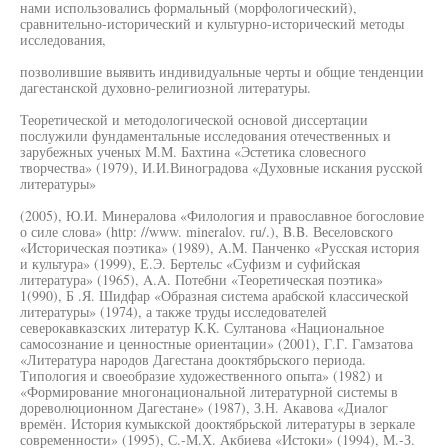
нами использовались формальный (морфологический),
сравнительно-исторический и культурно-исторический методы
исследования,
позволившие выявить индивидуальные черты и общие тенденции
дагестанской духовно-религиозной литературы.
Теоретической и методологической основой диссертации
послужили фундаментальные исследования отечественных и
зарубежных ученых М.М. Бахтина «Эстетика словесного
творчества» (1979), И.И.Виноградова «Духовные искания русской
литературы»
(2005), Ю.И. Минералова «Филология и православное богословие
о силе слова» (http: //www. mineralov. ru/.), B.B. Веселовского
«Историческая поэтика» (1989), A.M. Панченко «Русская история
и культура» (1999), Е.Э. Бертельс «Суфизм и суфийская
литература» (1965), A.A. Потебни «Теоретическая поэтика»
1(990), Б .Я. Шидфар «Образная система арабской классической
литературы» (1974), а также труды исследователей
северокавказских литератур К.К. Султанова «Национальное
самосознание и ценностные ориентации» (2001), Г.Г. Гамзатова
«Литература народов Дагестана дооктябрьского периода.
Типология и своеобразие художественного опыта» (1982) и
«Формирование многонациональной литературной системы в
дореволюционном Дагестане» (1987), З.Н. Акавова «Диалог
времён. История кумыкской дооктябрьской литературы в зеркале
современности» (1995), С.-М.Х. Акбиева «Истоки» (1994), М.-З.