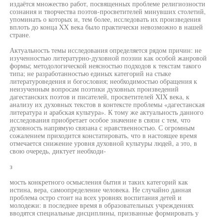
издаётся множество работ, посвященных проблеме религиозности
сознания и творчества поэтов-просветителей минувших столетий,
упоминать о которых и, тем более, исследовать их произведения
вплоть до конца XX века было практически невозможно в нашей
стране.
Актуальность темы исследования определяется рядом причин: не
изученностью литературно-духовной поэзии как особой жанровой
формы; методологической неясностью подходов к текстам такого
типа; не разработанностью единых категорий на стыке
литературоведения и богословия; необходимостью обращения к
неизученным вопросам поэтики духовных произведений
дагестанских поэтов и писателей, просветителей XIX века, к
анализу их духовных текстов в контексте проблемы «дагестанская
литература и арабская культура». К тому же актуальность данного
исследования приобретает особое значение в связи с тем, что
духовность напрямую связана с нравственностью. С огромным
сожалением приходится констатировать, что в настоящее время
отмечается снижение уровня духовной культуры людей, а это, в
свою очередь, диктует необходи-
з
мость конкретного осмысления бытия и таких категорий как
истина, вера, самоопределение человека. Не случайно данная
проблема остро стоит на всех уровнях воспитания детей и
молодежи: в последнее время в образовательных учреждениях
вводятся специальные дисциплины, призванные формировать у