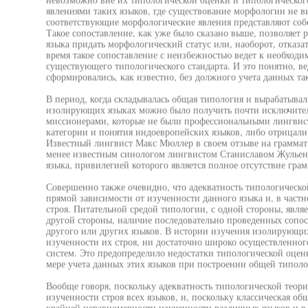
явлениями таких языков, где существование морфологии не в
соответствующие морфологические явления представляют собо
Такое сопоставление, как уже было сказано выше, позволяе
языка придать морфологический статус или, наоборот, отказат
время такое сопоставление с неизбежностью ведет к необходи
существующего типологического стандарта. И это понятно, в
сформировались, как известно, без должного учета данных т
В период, когда складывалась общая типология и вырабатывал
изолирующих языках можно было получить почти исключител
миссионерами, которые не были профессиональными лингвист
категории и понятия индоевропейских языков, либо отрицали
Известный лингвист Макс Мюллер в своем отзыве на граммат
менее известным синологом лингвистом Станиславом Жульеном
языка, привилегией которого является полное отсутствие гра
Совершенно также очевидно, что адекватность типологическо
прямой зависимости от изученности данного языка и, в частн
строя. Питательной средой типологии, с одной стороны, являе
другой стороны, наличие последовательно проведенных сопос
другого или других языков. В истории изучения изолирующих
изученности их строя, ни достаточно широко осуществленного
систем. Это предопределило недостатки типологической оцен
мере учета данных этих языков при построении общей типоло
Вообще говоря, поскольку адекватность типологической теори
изученности строя всех языков, и, поскольку классическая об
крайней неравномерности изученности различных языков и в