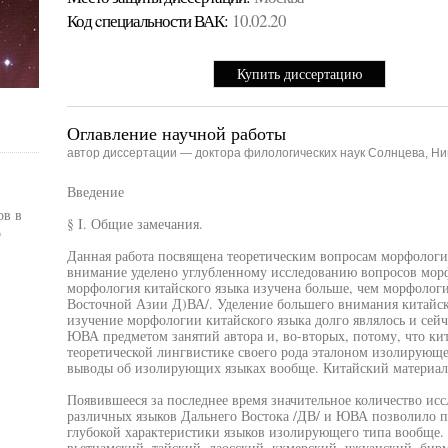
Код cпециальности ВАК:
10.02.20
Купить диссертацию
Оглавление научной работы
автор диссертации — доктора филологических наук Солнцева, Н
Введение
ов в
§ I. Общие замечания.
о
Данная работа посвящена теоретическим вопросам морфолог
внимание уделено углубленному исследованию вопросов морф
морфология китайского языка изучена больше, чем морфолог
Восточной Азии Д)ВА/. Уделение большего внимания китайско
изучение морфологии китайского языка долго являлось и сейч
ЮВА предметом занятий автора и, во-вторых, потому, что кит
теоретической лингвистике своего рода эталоном изолирующег
выводы об изолирующих языках вообще. Китайский материал 
Появившееся за последнее время значительное количество ис
различных языков Дальнего Востока /ДВ/ и ЮВА позволило пр
глубокой характеристики языков изолирующего типа вообще.
вьетнамский, тайский, лаосский, кхмерский, чжуанский, бир