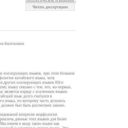
Читать диссертацию
ина Васильевна
ии изолирующих языков, при этом большое
ологии китайского языка, хотя
ия других изолирующих языков Юго-
му языку связано с тем, что, во-первых,
ас является наряду с изучением языков
айский язык долго считался в
о языка, по которому часто делались
должен был быть рассмотрен заново.
следований вопросов морфологии
ивлечь данные этих языков для более
 Мы имеем в виду такие языки как
манский и некоторые другие языки. Эти