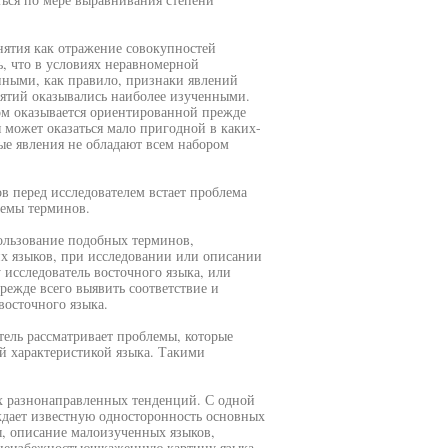
онятия как отражение совокупностей
, что в условиях неравномерной
нными, как правило, признаки явлений
нятий оказывались наиболее изученными.
ом оказывается ориентированной прежде
я может оказаться мало пригодной в каких-
ые явления не обладают всем набором
 перед исследователем встает проблема
темы терминов.
пользование подобных терминов,
х языков, при исследовании или описании
 исследователь восточного языка, или
режде всего выявить соответствие и
восточного языка.
атель рассматривает проблемы, которые
ой характеристикой языка. Такими
ух разнонаправленных тенденций. С одной
ждает известную односторонность основных
ы, описание малоизученных языков,
с неизбежностьюшкаженную картину языка.