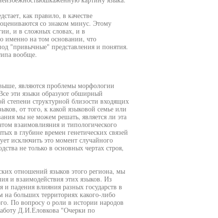
стает, как правило, в качестве
 оцениваются со знаком минус. Этому
гии, и в сложных словах, и в
ло именно на том основании, что
под "привычные" представления и понятия.
типа вообще.
ь выше, являются проблемы морфологии
 Все эти языки образуют обширный
кой степени структурной близости входящих
ыков, от того, к какой языковой семье или
ания мы не можем решать, является ли эта
татом взаимовлияния и типологического
тых в глубине времен генетических связей
ует исключить это момент случайного
дства не только в основных чертах строя,
ских отношений языков этого региона, мы
ия и взаимодействия этих языков. Из
и падения влияния разных государств в
 на больших территориях какого-либо
ого. По вопросу о роли в истории народов
работу Д.И.Еловкова "Очерки по