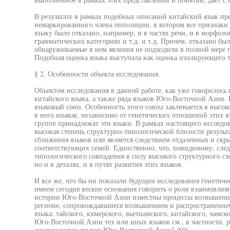
В результате в рамках подобных описаний китайский язык пред
немаркированного члена оппозиции, в котором все признаки
языку было отказано, например, и в частях речи, и в морфоло
грамматических категориях и т.д. и т.д. Причем, отказано бы
обнаруживаемые в нем явления не подходили в полной мере 
Подобная оценка языка выступала как оценка изолирующего 
§ 2. Особенности объекта исследования.
Объектом исследования в данной работе, как уже говорилос
китайского языка, а также ряда языков Юго-Восточной Азии.
языковый союз. Особенность этого союза заключается в высо
в него языков, независимо от генетических отношений этих яз
группе принадлежат эти языки. В рамках настоящего исследов
высокая степень структурно-типологической близости резуль
сближения языков или является следствием отдаленных и скры
соответствующих семей. Единственно, что, повидимому, след
типологического совпадения в силу высокого структурного схо
но и в деталях, и в путях развития этих языков.
И все же, что бы ни показали будущие исследования генетиче
имеем сегодня веские основания говорить о роли взаимовлиян
истории Юго-Восточной Азии известны процессы возвышения 
регионе, сопровождавшиеся возвышением и распространением
языка: тайского, кхмерского, вьетнамского, китайского, чамск
Юго-Восточной Азии тех или иных языков см., в частности, 
лексинологии языков Юго-Восточной Азии" /69/.