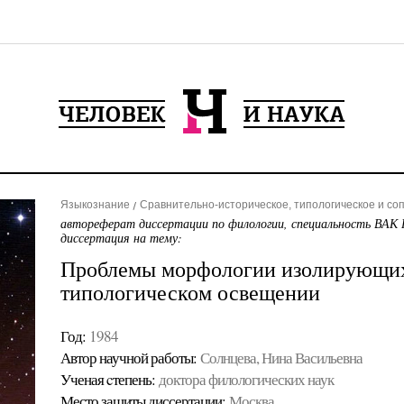
Языкознание
Сравнительно-историческое, типологическое и со
автореферат диссертации по филологии, специальность ВАК 
диссертация на тему:
Проблемы морфологии изолирующих
типологическом освещении
Год:
1984
Автор научной работы:
Солнцева, Нина Васильевна
Ученая cтепень:
доктора филологических наук
Место защиты диссертации:
Москва