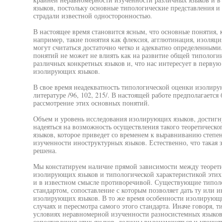
языков, постольку основные типологические представления и 
страдали известной односторонностью.
В настоящее время становится ясным, что основные понятия, 
например, такие понятия как флексия, агглютинация, изоляция
могут считаться достаточно четко и адекватно определенным
понятий не может не влиять как на развитие общей типологи
различных конкретных языков и, что нас интересует в первую
изолирующих языков.
В свое время неадекватность типологической оценки изолиру
литературе /96, 102, 215/. В настоящей работе предполагается
рассмотрение этих основных понятий.
Объем и уровень исследования изолирующих языков, достигн
надеяться на возможность осуществления такого теоретичес
языков, которое приведет со временем к выравниванию степе
изученности иноструктурных языков. Естественно, что такая з
решена.
Мы констатируем наличие прямой зависимости между теоре
изолирующих языков и типологической характеристикой этих 
и в известном смысле противоречивой. Существующие типоло
стандартом, сопоставление с которым позволяет дать ту или
изолирующих языков. В то же время особенности изолирующи
случаях и пересмотра самого этого стандарта. Иначе говоря, 
условиях неравномерной изученности разносистемных языков
сопоставления этих языков, должны видоизменяться и уточня