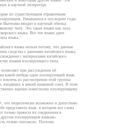
ных в научной литературе.
оторые по существующим отрывочным
олирующим. Начавшееся в последние годы
ов Вьетнама вводит в научный обиход
ковому типу. Это такие языки как лаха,
хмерского языка. Все эти языки дают
па языка. '
айского языка нельзя потому, что данные
нь сходства с данными китайского языка,
расхождения с материалами китайского
остях языков изолирующего типа.
 позволяет при рассуждении об
 на какой-нибудь один изолирующий язык,
о извлечь из рассмотрения этой группы
 входящих в некий языковой союз, В этом
нственно хорошо известному изолирующему
У, что теоретически возможно и допустимо
бе представить язык, в котором все слова
т только правила их соединения в
 и другим изолирующим языкам»
сть только синтаксис. Поэтому