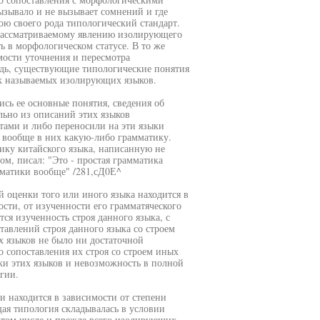
ызывало и не вызывает сомнений и где
ю своего рода типологический стандарт.
т рассматриваемому явлению изолирующего
ь в морфологическом статусе. В то же
мости уточнения и пересмотра
едь, существующие типологические понятия
ак называемых изолирующих языков.
ись ее основные понятия, сведения об
ьно из описаний этих языков
ами и либо переносили на эти языки
 вообще в них какую-либо грамматику.
ику китайского языка, написанную не
, писал: "Это - простая грамматика
мматики вообще" /281,сД0Е^
й оценки того или иного языка находится в
ости, от изученности его грамматяческого
тся изученность строя данного языка, с
тавлений строя данного языка со строем
 языков не было ни достаточной
 сопоставления их строя со строем иных
ки этих языков и невозможность в полной
гии.
и находится в зависимости от степени
щая типология складывалась в условии
 том числе и прежде всего изолирующих