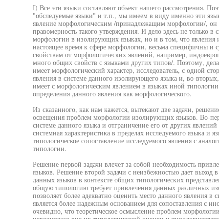
I) Все эти языки составляют объект нашего рассмотрения. Поэ
"обследуемые языки" и т.п., мы имеем в виду именно эти язы
явление морфологическим /принадлежащим морфологии/, он 
правомерность такого утверждения. И дело здесь не только в
морфологии в изолирующих языках, но и в том, что явления
настоящее время к сфере морфологии, весьма специфичны и 
свойствам от морфологических явлений, например, индоевро
много общих свойств с языками других типов/. Поэтому, дела
имеет морфологический характер, исследователь, с одной сто
явления в системе данного изолирующего языка и, во-вторых,
имеет с морфологическим явлением в языках иной типологии
определения данного явления как морфологического.
Из сказанного, как нам кажется, вытекают две задачи, решени
освещения проблем морфологии изолирующих языков. Во-перв
системе данного языка и отграничение его от других явлений 
системная характеристика в пределах исследуемого языка и яз
типологическое сопоставление исследуемого явления с анало
типологии.
Решение первой задачи влечет за собой необходимость привл
языков. Решение второй задачи с неизбежностью дает выход 
данных языков в контексте общих типологических представлен
общую типологию требует привлечения данных различных изо
позволяет более адекватно оценить место данного явления в 
является более надежным основанием для сопоставления с 
очевидно, что теоретическое осмысление проблем морфологи
невозможно вне их типологической оценки и типологическог