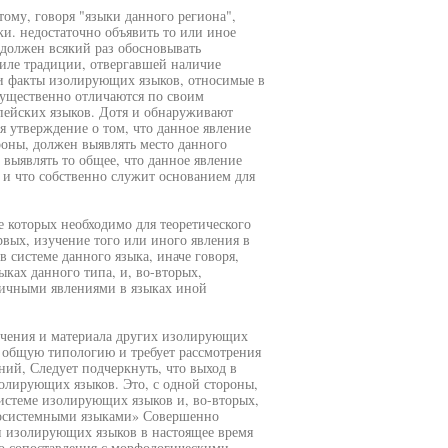
тому, говоря "языки данного региона",
ки. недостаточно объявить то или иное
должен всякий раз обосновывать
 силе традиции, отвергавшей наличие
 и факты изолирующих языков, относимые в
существенно отличаются по своим
пейских языков. Дотя и обнаруживают
я утверждение о том, что данное явление
роны, должен выявлять место данного
 выявлять то общее, что данное явление
 и что собственно служит основанием для
е которых необходимо для теоретического
ых, изучение того или иного явления в
в системе данного языка, иначе говоря,
ыках данного типа, и, во-вторых,
гичными явлениями в языках иной
ечения и материала других изолирующих
в общую типологию и требует рассмотрения
ий, Следует подчеркнуть, что выход в
лирующих языков. Это, с одной стороны,
системе изолирующих языков и, во-вторых,
иносистемными языками» Совершенно
и изолирующих языков в настоящее время
о сопоставления с морфологическими