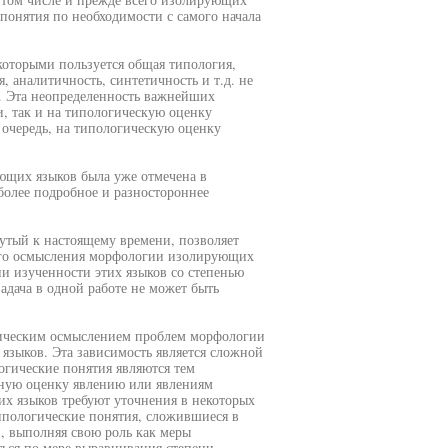
понятия по необходимости с самого начала
которыми пользуется общая типология,
, аналитичность, синтетичность и т.д. не
и. Эта неопределенность важнейших
и, так и на типологическую оценку
 очередь, на типологическую оценку
ющих языков была уже отмечена в
 более подробное и разностороннее
утый к настоящему времени, позволяет
кого осмысления морфологии изолирующих
ни изученности этих языков со степенью
адача в одной работе не может быть
тическим осмыслением проблем морфологии
языков. Эта зависимость является сложной
гические понятия являются тем
 иную оценку явлению или явлениям
х языков требуют уточнения в некоторых
типологические понятия, сложившиеся в
, выполняя свою роль как меры
ться по мере выравнивания степени