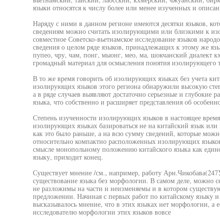
языки относятся к числу более или менее изученных и описан
Наряду с ними в данном регионе имеются десятки языков, к
сведениям можно считать изолирующими или близкими к из
совместное Советско-вьетнамское исследование языков народ
сведения о целом ряде языков, принадлежащих к этому же язы
пупео, чру, чам, понг, мыонг, мео, ма, шокчанский диалект к
громадный материал для осмысления понятия изолирующего ти
В то же время говорить об изолирующих языках без учета кит
изолирующих языков этого региона обнаружили высокую степе
а в ряде случаев выявляют достаточно серьезные и глубокие 
языка, что собственно и расширяет представления об особенн
Степень изученности изолирующих языков в настоящее время
изолирующих языках базироваться не на китайский язык или
как это было раньше, а на всю сумму сведений, которые можн
относительно компактно расположенных изолирующих языков,
смысле монопольному положению китайского языка как еди
языку, приходит конец.
Существует мнение /см., например, работу Арн.Чикобава(247
существование языка без морфологии. В самом деле, можно се
не разложимы на части и неизменяемы и в котором существую
предложении. Начиная с первых работ по китайскому языку
высказывалось мнение, что в этих языках нет морфологии, а е
исследователю морфологии этих языков вовсе