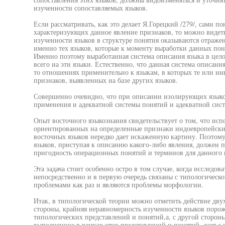
изученности сопоставляемых языков.
Если рассматривать, как это делает Я.Горецкий /279/, сами п
характеризующих данное явление признаков, то можно видеть
изученности языков в структуре понятия оказываются отраже
именно тех языков, которые к моменту выработки данных по
Именно поэтому выработанная система описания языка в цел
всего на эти языки. Естественно, что данная система описани
то отношениях применительно к языкам, в которых те или ин
признаков, выявленных на базе других языков.
Совершенно очевидно, что при описании изолирующих языков
применения и адекватной системы понятий и адекватной сис
Опыт восточного языкознания свидетельствует о том, что ис
ориентированных на определенные признаки индоевропейски
восточных языков нередко дает искаженную картину. Поэтому
языков, приступая к описанию какого-либо явления, должен п
пригодность операционных понятий и терминов для данного 
Эта задача стоит особенно остро в том случае, когда исследов
непосредственно и в первую очередь связаны с типологическ
проблемами как раз и являются проблемы морфологии.
Итак, в типологической теории можно отметить действие дв
стороны, крайняя неравномерность изученности языков поро
типологических представлений и понятий,а, с другой сторон
выполненное в рамках этих представлений и понятий, дает 