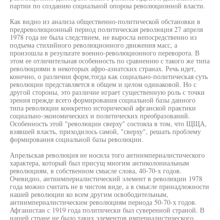
партии по созданию социальной опороы революционной власти.
Как видно из анализа общественно-политической обстановки в
предреволюционный период политическая революция 27 апреля
1978 года не была следствием, не выросла непосредственно из
подъема стихийного революционного движения масс, а
произошла в результате военно-революционного переворота. В
этом ее отличительная особенность по сравнению с такого же типа
революциями в некоторых афро-азиатских странах. Речь идет,
конечно, о различии форм,тогда как социально-политическая суть
революции представляется в общем и целом одинаковой. Но с
другой стороны, это различие играет существенную роль с точки
зрения прежде всего формирования социальной базы данного
типа революции конкретно исторической афганской практики
социально-экономических и политических преобразований.
Особенность этой "революции сверху" состояла в том, что ЩЩА,
взявшей власть, приходилось самой, "сверху", решать проблему
формирования социальной базы революции.
Апрельская революция не носила того антиимпериалистического
характера, который был присущ многим антиколониальным
революциям, в собственном смысле слова, 40-70-х годов.
Очевидно, антиимпериалистический элемент в революции 1978
года можно считать не в чистом виде, а в смысле принадлежности
нашей революции ко всем другим освободительным,
антиимпериалистическим революциям периода 50-70-х годов.
Афганистан с 1919 года политически был суверенной страной. В
нашей стране не было таких элементов империалистического