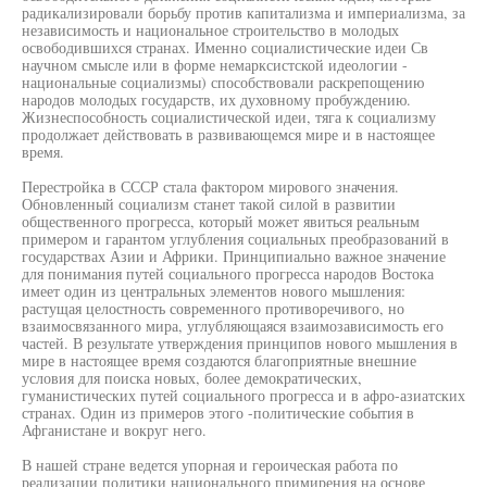
радикализировали борьбу против капитализма и империализма, за
независимость и национальное строительство в молодых
освободившихся странах. Именно социалистические идеи Св
научном смысле или в форме немарксистской идеологии -
национальные социализмы) способствовали раскрепощению
народов молодых государств, их духовному пробуждению.
Жизнеспособность социалистической идеи, тяга к социализму
продолжает действовать в развивающемся мире и в настоящее
время.
Перестройка в СССР стала фактором мирового значения.
Обновленный социализм станет такой силой в развитии
общественного прогресса, который может явиться реальным
примером и гарантом углубления социальных преобразований в
государствах Азии и Африки. Принципиально важное значение
для понимания путей социального прогресса народов Востока
имеет один из центральных элементов нового мышления:
растущая целостность современного противоречивого, но
взаимосвязанного мира, углубляющаяся взаимозависимость его
частей. В результате утверждения принципов нового мышления в
мире в настоящее время создаются благоприятные внешние
условия для поиска новых, более демократических,
гуманистических путей социального прогресса и в афро-азиатских
странах. Один из примеров этого -политические события в
Афганистане и вокруг него.
В нашей стране ведется упорная и героическая работа по
реализации политики национального примирения на основе