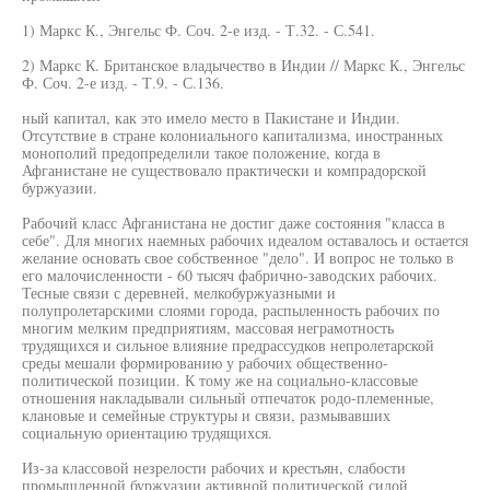
1) Маркс К., Энгельс Ф. Соч. 2-е изд. - Т.32. - С.541.
2) Маркс К. Британское владычество в Индии // Маркс К., Энгельс
Ф. Соч. 2-е изд. - Т.9. - С.136.
ный капитал, как это имело место в Пакистане и Индии.
Отсутствие в стране колониального капитализма, иностранных
монополий предопределили такое положение, когда в
Афганистане не существовало практически и компрадорской
буржуазии.
Рабочий класс Афганистана не достиг даже состояния "класса в
себе". Для многих наемных рабочих идеалом оставалось и остается
желание основать свое собственное "дело". И вопрос не только в
его малочисленности - 60 тысяч фабрично-заводских рабочих.
Тесные связи с деревней, мелкобуржуазными и
полупролетарскими слоями города, распыленность рабочих по
многим мелким предприятиям, массовая неграмотность
трудящихся и сильное влияние предрассудков непролетарской
среды мешали формированию у рабочих общественно-
политической позиции. К тому же на социально-классовые
отношения накладывали сильный отпечаток родо-племенные,
клановые и семейные структуры и связи, размывавших
социальную ориентацию трудящихся.
Из-за классовой незрелости рабочих и крестьян, слабости
промышленной буржуазии активной политической силой