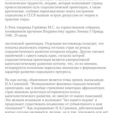
политические трудности, неудачи, которые испытывают страны,
провозгласившие путь социалистической ориентации, а также
критическое, глубокое переосмысление опыта построения
социализма в СССР вызвали острую дискуссию по теории и
практике социа-
I) Речь товарища Горбачева М.С. на торжественном собрании,
посвященном вручению Владивостоку ордена Ленина // Правда.
1986. 29 июля.
листической ориентации. Отдельные востоковеды полагают, что
попытка реализовать перевод отсталых стран на рельсы
социалистического развития потерпела неудачу. Другие считают
ошибочной с самого начала идею, согласно которой
социалистическая ориентация является альтернативной
капиталистическому развитию потопчу, что, по их мнению,
игнорируется положение марксизма-ленинизма о формационном
характере развития социального прогресса.
На наш взгляд, объективнее является точка зрения, высказанная
Н.А.Симонией: "Возникновение феномена социалистической
ориентации, как и вообще стремление некоторых афроазиатских
стран миновать целостную историческую полосу
капиталистического развития, не зависит от наших пожеланий.
Эти явления возникали и возникают "без нашего ведома" и
продолжают существовать независимо от субъективного к ним
отношения"^. Как подчеркивает Н.А.Симония, действительный
вопрос сегодня заключается, видимо, не в том, признавать или нет