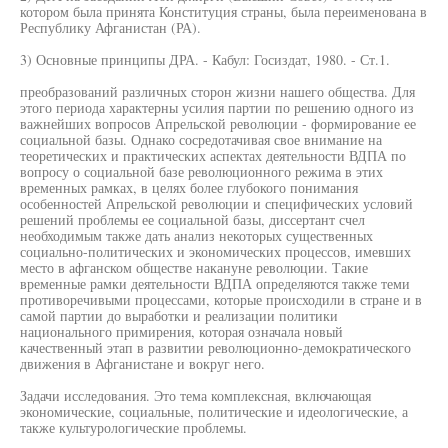
котором была принята Конституция страны, была переименована в
Республику Афганистан (РА).
3) Основные принципы ДРА. - Кабул: Госиздат, 1980. - Ст.1.
преобразований различных сторон жизни нашего общества. Для
этого периода характерны усилия партии по решению одного из
важнейших вопросов Апрельской революции - формирование ее
социальной базы. Однако сосредотачивая свое внимание на
теоретических и практических аспектах деятельности ВДПА по
вопросу о социальной базе революционного режима в этих
временных рамках, в целях более глубокого понимания
особенностей Апрельской революции и специфических условий
решений проблемы ее социальной базы, диссертант счел
необходимым также дать анализ некоторых существенных
социально-политических и экономических процессов, имевших
место в афганском обществе накануне революции. Такие
временные рамки деятельности ВДПА определяются также теми
противоречивыми процессами, которые происходили в стране и в
самой партии до выработки и реализации политики
национального примирения, которая означала новый
качественный этап в развитии революционно-демократического
движения в Афганистане и вокруг него.
Задачи исследования. Это тема комплексная, включающая
экономические, социальные, политические и идеологические, а
также культурологические проблемы.