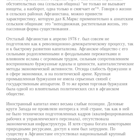
обстоятельствах она (сельская община) "не только не вызывает
нищеты, а наоборот, одна только и смягчает ее"^. Говоря о жизни
в сельских районах Афганистана, можно привести
характеристику, которую дал К.Маркс применительно к азиатским
сельским общинам: это "неподвижная, растительная жизнь, это
пассивная форма существования .
Отсталый Афганистан к апрелю 1978 г. был совсем не
подготовлен как к революционно-демократическому процессу, так
и к быстрому развитию капитализма. Афганское общество с его
сильными родоплеменными и феодальными пережитками и
влиянием ислама с огромным трудом, сильным сопротивлением
воспринимало буржуазные идеалы и ценности, капиталистические
методы экономической активности. Отсюда слабость буржуазии и
в сфере экономики, и на политической арене. Крупная
промышленная буржуазия не имела серьезных связей с
государственным аппаратом. В то же время торговая буржуазия
была одной из влиятельных политических сил в афганском
обществе.
Иностранный капитал имел весьма слабые позиции. Деловые
круги Запада не проявляли интереса к этой стране, так как в ней
не было технически подготовленных кадров (квалифицированных
рабочих и управленческого персонала), отсутствовала
экономическая инфраструктура. И хотя страна богата некоторыми
природными ресурсами, доступ к ним был затруднен. По
существу в Афганистане отсутствовал национальный крупный
промышлен-