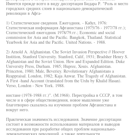
Имеется прежде всего в виду диссертация Бидара Р. "Роль и место
городских средних слоев в национально-демократической
революции в Афга-
1) Статистические сведения. Ежегодник. - Кабул, 1976:
Статистическая информация Афганистана (1975/76 - 1977/78 гг.);
Статистический ежегодник 1978/79.гг.; Economic and social
commission for Asia and the Pacific. Bangkok, Thailand. Statistical
Yearbook for Asia and the Pacific. United Nations. - 1988.
2) Arnold A. Afghanistan. Che Soviet Invasion Perspective // Hoover
Instition, Stanford University. Stanford, Calif, 1931; Bradsher Henry S.
Afghanistan and the Soviet Union. Hew and Expanded Edition. Duke
University Press, Durham. 1985; Hupree, Xouis. Afghanistan.
Princeton, 1980; Male, Beveriey. Revolutionary Afghanistans a
Reappraisal. London, 1982; Kaja Anwar. The Tragedy of Afghanistan.
A First -hand Account (translated from the Urdu by Khalid Hasan).
Verso, London - New York. 1988.
нистане (1978-1988 гг.)". (М.1968). Перестройка в СССР, в том
числе и в сфере обществоведения, новое мышление уже
благотворно сказались на изучении проблем Афганистана и
вокруг него.
Практическая значимость исследования. Значение диссертации
состоит в возможности использовании материалов и выводов
исследования при разработке общих проблем национально-
демократических революций, а также деятельности