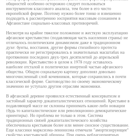
общностей особенно осторожно следует пользоваться
инструментом классового анализа, тем более в его чисто
европейской форме. Поэтому нужно более тонко и взвешенно
подходить к рассмотрению зосприятия массовым сознанием в
Афганистане социально-классовых противоречий.
Несмотря на крайне тяжелое положение и жесткую эксплуатацию
афганское крестьянство (подавляющая часть населения страны) не
отличалось политическим динамизмом даже в традиционном
духе: бунты, восстания, другие формы стихийного протеста
практически не регистрировались в значительных масштабах на
протяжении последних двух-трех десятилетий до апрельской
революции. Крестьянство в целом к 1978 году оставалось
наиболее отсталой и политически инертной частью афганского
общества. Общую социальную картину дополнял довольно
многочисленный слой кочевников, которые сохранились в почти
классической форме. Скотоводство по своему экономическому
значению не уступало другим отраслям экономики.
В афганской деревне проявился естественный консерватизм и
застойный характер докапиталистических отношений. Крестьяне в
подавляющей массе не склонны принимать какие-либо новации
(будь то капиталистические или революционно-демократические
ориентиры). Но проблема не только в этом. Система
традиционных связей докапиталистического хозяйства
обеспечивала крестьянам более или менее сносное существование.
Еще классики марксизма-ленинизма отмечали "амортизирующее"
свойство крестьянской общины. При очень неблагоприятных