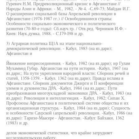
Гуревич Н.М. Предреволюционный кризис в Афганистане //
Народы Азии и Африки. - М., 1982. - № 4. -С.69-73; Майдан И.Г.
О расширении социальной базы Апрельской революции в
Афганистане (1978-1987 гг.) // Освободившиеся страны:
Особенности социально-экономического и политического
развития (70-80-е годы): Сб.науч.тр. / Отв.ред. Черников И.Ф. -
Киев: Наук.думка, 1988. - C.I79-I98 и др.
3) Аграрная политика Щ1А на этапе национально-
демократической революции. - Кабул, 1983 (на яз.дари);
Афганистан и
Йвижение неприсоединения. - Кабул, 1982 (на яз.дари); ир Гулам
Мухаммед Губар. Афганистан на пути истории. -Кабул, 1967 (на
яз.дари;; На пути укрепления народной власти: Сборник речей и
статей, 1358-1359. - Кабул. 1362 (на яз.дари); Правда ислама в
Афганистане. Сборник документов Джирги и П конференции
улемов и духовенства ДРА. -Кабул, 1984 (на яз.дари;: Пути
преобразования многоукладной экономики ДРА. - Кабул, 1983 (на
яз.дари): Революция и интеллигенция. - Кабул, 1982; Сипаи X.
Профсоюзы Афганистана в политической системе общества и их
организационная структура. - Кабул, 1984 (на яз.дари); Сущность
и особенности Саурской (апрельской) революции. -Кабул, 1986 (на
яз.дари): Тарихе-Маасере - Афганистан. -Кабул: Байхаки, 1362
(1983) и др.
делов экономической статистики, что крайне затрудняет
исследовательскую работу.