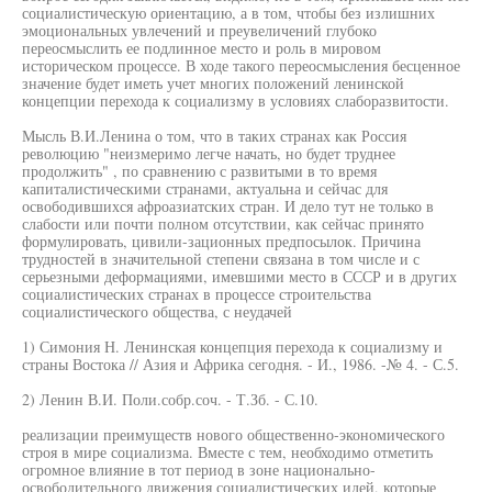
социалистическую ориентацию, а в том, чтобы без излишних
эмоциональных увлечений и преувеличений глубоко
переосмыслить ее подлинное место и роль в мировом
историческом процессе. В ходе такого переосмысления бесценное
значение будет иметь учет многих положений ленинской
концепции перехода к социализму в условиях слаборазвитости.
Мысль В.И.Ленина о том, что в таких странах как Россия
революцию "неизмеримо легче начать, но будет труднее
продолжить" , по сравнению с развитыми в то время
капиталистическими странами, актуальна и сейчас для
освободившихся афроазиатских стран. И дело тут не только в
слабости или почти полном отсутствии, как сейчас принято
формулировать, цивили-зационных предпосылок. Причина
трудностей в значительной степени связана в том числе и с
серьезными деформациями, имевшими место в СССР и в других
социалистических странах в процессе строительства
социалистического общества, с неудачей
1) Симония Н. Ленинская концепция перехода к социализму и
страны Востока // Азия и Африка сегодня. - И., 1986. -№ 4. - С.5.
2) Ленин В.И. Поли.собр.соч. - Т.Зб. - С.10.
реализации преимуществ нового общественно-экономического
строя в мире социализма. Вместе с тем, необходимо отметить
огромное влияние в тот период в зоне национально-
освободительного движения социалистических идей, которые