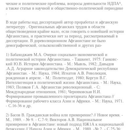
ческие и политические проблемы, вопросы деятельности НДПА^,
а также статьи в научной и общественно-политической периодике
.
В ходе работы над диссертацией автор проработал и афганскую
литературу . Оригинальных афганских трудов в области
обществоведения крайне мало, если говорить о новейшей истории
Афганистана, и практически нет за период, рассматриваемый в
диссертации. В дореволюционном Афганистане не было
демографической, сельскохозяйственной и других раз-
1) Бабаходжаев М.А. Очерки социально-экономической и
политической истории Афганистана. - Ташкент, 1975: Ганковс-
кий Ю.В. История Афганистана. - М.: Мывль, 1982; Давыдов
.А.Д. Аграрное законодательство Демократической республики
Афганистан. - М.: Наука, 1984; Игнатов A.B. Революция,
рожденная в апреле. - М.: Политиздат, 1980; Коргун В.Г.
Интеллигенция в политической жизни Афганистана. - М.: Наука,
1983; Поляков Г.А. Афганистан революционный. - С:
Международные отношения, 1981; Черняховская Н.И.
Формирование промышленного пролетариата Афганистана //
Формирование рабочего класса Азии и Африки. - М.: Наука, 1971.
- С.16-36 и др.
2) Басов В. Гражданская война или примирение? // Новое время. -
М., 1989. - № 9. - С.7-9; Викторов A.B. Национальное
примирение в Афганистане: новый подход НЖ1А к национальной
буржуазии // Народа Азии и Африки. - М., 1989. -№ 2. - С.25-36;