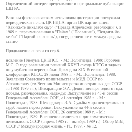
Определенный интерес представляют и официальные публикации
ЩЦ РА.
Важным фактологическим источником диссертации послужила
периодическая печать ЦК НДПА: орган ЦК партии газета
"Хакика-те инкелабе саур" ("Правда Апрельской революции"), в
1989 г. переименованная в "Пайам" ("Послание"), "Зендаги-йе-
хеэби" ("Партийная жизнь"), государственные и международные
статис-
Продолжение сноски со стр.6.
новление Пленума ЦК КПСС. - М.: Политиздат, 1988: Горбачев
М.С. О ходе реализации решений ХХУП съезда КПСС и задачах
по углублению перестройки: Доклад на XIX Всесоюзной
конференции КПСС, 28 июня 1988 г. - М.: Политиздат, 1988;
Заявления Советского правительства и МИД СССР по
Афганистану (см.Вестник Министерства иностранных дел СССР
за 1988-1989 гг.); Шеварднадзе Э.А. Девять месяцев одного года:
победы, разочарования, надежды: Выступление на 43-й сессии
Генеральной Ассамблеи ООН, <1 сентября 1988 г. - М.:
Политиздат, 1988; Шеварднадзе Э.А. Судьбы мира неотделимы от
судеб нашей перестройки: Выступление на 44-й сессии
Генеральной Ассамблеи ООН, 26 сентября 1989 г. - М.:
Политиздат, 1989; Внешнеполитическая и дипломатическая
деятельность СССР (апрель 1985 г. - октябрь 1989 г.). Обзор МВД
СССР // Международная жизнь. - И., 1989. - № 12.