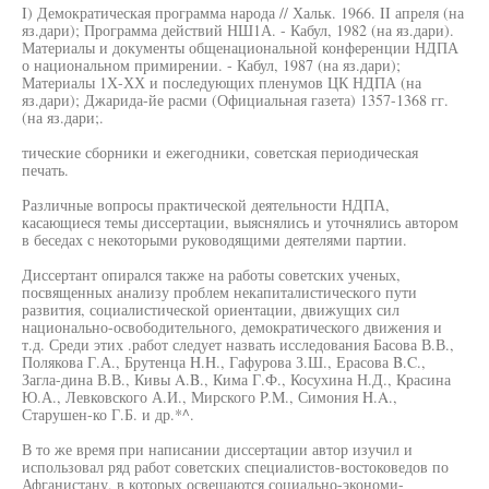
I) Демократическая программа народа // Хальк. 1966. II апреля (на
яз.дари); Программа действий НШ1А. - Кабул, 1982 (на яз.дари).
Материалы и документы общенациональной конференции НДПА
о национальном примирении. - Кабул, 1987 (на яз.дари);
Материалы 1Х-ХХ и последующих пленумов ЦК НДПА (на
яз.дари); Джарида-йе расми (Официальная газета) 1357-1368 гг.
(на яз.дари;.
тические сборники и ежегодники, советская периодическая
печать.
Различные вопросы практической деятельности НДПА,
касающиеся темы диссертации, выяснялись и уточнялись автором
в беседах с некоторыми руководящими деятелями партии.
Диссертант опирался также на работы советских ученых,
посвященных анализу проблем некапиталистического пути
развития, социалистической ориентации, движущих сил
национально-освободительного, демократического движения и
т.д. Среди этих .работ следует назвать исследования Басова В.В.,
Полякова Г.А., Брутенца H.H., Гафурова З.Ш., Ерасова B.C.,
Загла-дина В.В., Кивы A.B., Кима Г.Ф., Косухина Н.Д., Красина
Ю.А., Левковского А.И., Мирского P.M., Симония H.A.,
Старушен-ко Г.Б. и др.*^.
В то же время при написании диссертации автор изучил и
использовал ряд работ советских специалистов-востоковедов по
Афганистану, в которых освещаются социально-экономи-