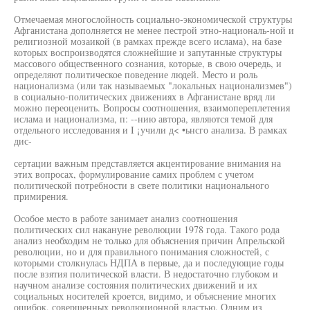
Отмечаемая многослойность социально-экономической структуры
Афганистана дополняется не менее пестрой этно-националь-ной и
религиозной мозаикой (в рамках прежде всего ислама), на базе
которых воспроизводятся сложнейшие и запутанные структуры
массового общественного сознания, которые, в свою очередь, и
определяют политическое поведение людей. Место и роль
национализма (или так называемых "локальных национализмев")
в социально-политических движениях в Афганистане вряд ли
можно переоценить. Вопросы соотношения, взаимопереплетения
ислама и национализма, п: --нию автора, являются темой для
отдельного исследования и I ¡учили д< •ьнсго анализа. В рамках
дис-
сертации важным представляется акцентирование внимания на
этих вопросах, формулирование самих проблем с учетом
политической потребности в свете политики национального
примирения.
Особое место в работе занимает анализ соотношения
политических сил накануне революции 1978 года. Такого рода
анализ необходим не только для объяснения причин Апрельской
революции, но и для правильного понимания сложностей, с
которыми столкнулась НДПА в первые, да и последующие годы
после взятия политической власти. В недостаточно глубоком и
научном анализе состояния политических движений и их
социальных носителей кроется, видимо, и объяснение многих
ошибок, совершенных революционной властью. Одним из