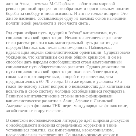
жизни Азия, - отмечал М.С.Горбачев, - обогатила мировой
революционный процесс многообразным и оригинальным опытом
борьбы за свободу и независимость. И это не только история. Это
живое наследие, составляющее одну из важных основ нынешней
политической реальности в этой части света .
Ряд стран избрал путь, идущий в "обход" капитализма, путь
социалистической ориентации. Некапиталистическое развитие
стало рассматриваться как магистральный путь развития для
народов Востока, как некая закономерность. Наблюдалась
идеализация модели социалистической ориентации. Существовало
убеждение, что капитализм охвачен общим кризисом, и он не
способен дать народам освободившихся стран альтернативный
социализму путь общественного развития. Однако движение по
пути социалистической ориентации оказалось более долгим,
сложным и противоречивым, а порой и трагическим, чем
предполагалось в 60-70-е годы. В то же время, в условиях 80-х
годов по-новому встает вопрос и о возможностях для капитализма
вовлекать в свою систему молодые освободившиеся государства.
Развитые капиталистические страны интенсифицировали
капиталистическое развитие в Азии, Африке и Латинской
Америке через филиалы ТНК, через международные финансовые,
хозяйственные и другие связи.
В советской востоковедческой литературе идет широкая дискуссия
о необходимости внесения определенных корректив в такие
устоявшиеся понятия, как империализм, неоколониализм,
неоколониальная эксплуатация. Социально-экономические и