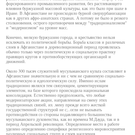
форсированного промышленного развития, без растлевающего
влияния буржуазной массовой культуры, как это было при шахе в
Иране. В Афганистане не происходило бурной сверхурбанизации
как в других афро-азиатских странах. А потому не было и резкого
столкновения, острого противоречия между "традиционализмом"
и "модернизмом" на уровне масс.
Конечно, мелкую буржуазию города, и крестьянство нельзя
исключать из политической борьбы. Борьба классов и различных
слоев в Афганистане в дореволюционный период проявлялась
обычно только через политическую и социальную практику
правящих кругов и противоборствующих организаций и
движений.
Около 300 тысяч служителей мусульманского культа составляют в
Афганистане значительную и ни с чем не сравнимую социально-
политическую и идеологическую силу. Именно ислам
традиционно являлся тем связующим, цементирующим
элементом, на базе которого происходила национальная
консолидация. Естественно предположить, что любые
модернизаторские акции, направленные на смену этих
традиционных связей, их .мену прежде всего жесткой
государственной структурой не с;..огли не вызывать
противодействия со стороны подавляющего большинства
мусульманского духовенства, как во времена М.Дауда, так и в
период Апрельской революции. Определенное место в работе
уделено определению специфики религиозного мировосприятия
различных социальных групп и слоев населения.