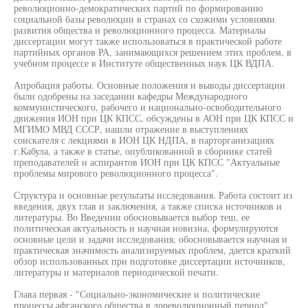
революционно-демократических партий по формированию
социальной базы революции в странах со схожими условиями
развития общества и революционного процесса. Материалы
диссертации могут также использоваться в практической работе
партийных органов РА, занимающихся решением этих проблем, в
учебном процессе в Институте общественных наук ЦК ВДПА.
Апробация работы. Основные положения и выводы диссертации
были одобрены на заседании кафедры Международного
коммунистического, рабочего и национально-освободительного
движения ИОН при ЦК КПСС, обсуждены в АОН при ЦК КПСС и
МГИМО МВД СССР, нашли отражение в выступлениях
соискателя с лекциями в ИОН ЦК НДПА, в парторганизациях
г.Кабула, а также в статье, опубликованной в сборнике статей
преподавателей и аспирантов ИОН при ЦК КПСС "Актуальные
проблемы мирового революционного процесса".
Структура и основные результаты исследования. Работа состоит из
введения, двух глав и заключения, а также списка источников и
литературы. Во Введении обосновывается выбор теш, ее
политическая актуальность и научная новизна, формулируются
основные цели и задачи исследования, обосновывается научная и
практическая значимость анализируемых проблем, дается краткий
обзор использованных при подготовке диссертации источников,
литературы и материалов периодической печати.
Глава первая - "Социально-экономические и политические
процессы афганского общества в дореволюционный период"