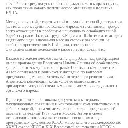
важнейшего средства установления гражданского мира в стране,
как проявление нового политического мышления в политике
НДПА.
Методологической, теоретической и научной основой диссертации
являются произведения классиков марксизма-ленинизма, прежде
всего относящиеся к проблемам национально-освободительной
борьбы народов Востока, груды К.Маркса и Ш.Энгельса, в которых
выдвинуты идеи завоевания масс на сторону революции, и
особенно произведения В.И.Ленина, содержащие
фундаментальные положения о работе партии среди масс.
Важное методологическое значение для работы над диссертацией
имели произведения Владимира Ильича Ленина об особенностях
деятельности коммунистов в странах Востока, о компромиссах.
Автор обращается к ленинскому наследию по вопросам,
представляющим исключительный интерес при решении задач
Апрельской революции, когда условия национального
примирения могут обеспечить мир на земле многострадального
афганского народа.
В диссертации использованы документы и материалы
международных совещаний и конференций коммунистических и
рабочих партий, в том числе материалы встреч представителей
партий и движений 1987 года в Москве. Автор в своем
исследовании опирался на основные положения и идеи
программных документов КПСС, материалы его съездов,особенно
ХХУП съезда КПСС и XIX Всесоюзной конференции КПСС, а