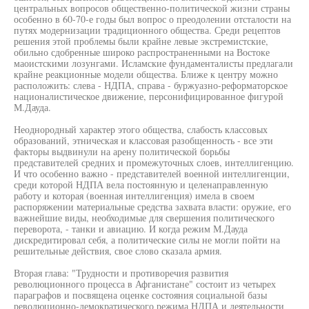
центральных вопросов общественно-политической жизни страны
особенно в 60-70-е годы был вопрос о преодолении отсталости на
путях модернизации традиционного общества. Среди рецептов
решения этой проблемы были крайне левые экстремистские,
обильно сдобренные широко распространенными на Востоке
маоистскими лозунгами. Исламские фундаменталисты предлагали
крайне реакционные модели общества. Ближе к центру можно
расположить: слева - НДПА, справа - буржуазно-реформаторское
националистическое движение, персонифицированное фигурой
М.Дауда.
Неоднородный характер этого общества, слабость классовых
образований, этническая и классовая разобщенность - все эти
факторы выдвинули на арену политической борьбы
представителей средних и промежуточных слоев, интеллигенцию.
И что особенно важно - представителей военной интеллигенции,
среди которой НДПА вела постоянную и целенаправленную
работу и которая (военная интеллигенция) имела в своем
распоряжении материальные средства захвата власти: оружие, его
важнейшие виды, необходимые для свершения политического
переворота, - танки и авиацию. И когда режим М.Дауда
дискредитировал себя, а политические силы не могли пойти на
решительные действия, свое слово сказала армия.
Вторая глава: "Трудности и противоречия развития
революционного процесса в Афганистане" состоит из четырех
параграфов и посвящена оценке состояния социальной базы
революционно-демократического режима НДПА и деятельности