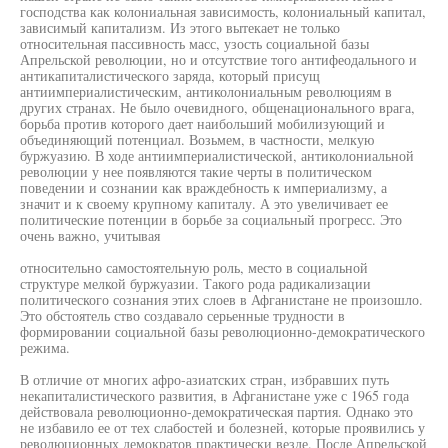
господства как колониальная зависимость, колониальный капитал,
зависимый капитализм. Из этого вытекает не только
относительная пассивность масс, узость социальной базы
Апрельской революции, но и отсутствие того антифеодального и
антикапиталистического заряда, который присущ
антиимпериалистическим, антиколониальным революциям в
других странах. Не было очевидного, общенационального врага,
борьба против которого дает наибольший мобилизующий и
объединяющий потенциал. Возьмем, в частности, мелкую
буржуазию. В ходе антиимпериалистической, антиколониальной
революции у нее появляются такие черты в политическом
поведении и сознании как враждебность к империализму, а
значит и к своему крупному капиталу. А это увеличивает ее
политические потенции в борьбе за социальный прогресс. Это
очень важно, учитывая
относительно самостоятельную роль, место в социальной
структуре мелкой буржуазии. Такого рода радикализации
политического сознания этих слоев в Афганистане не произошло.
Это обстоятель ство создавало серьенные трудности в
формировании социальной базы революционно-демократического
режима.
В отличие от многих афро-азиатских стран, избравших путь
некапиталистического развития, в Афганистане уже с 1965 года
действовала революционно-демократическая партия. Однако это
не избавило ее от тех слабостей и болезней, которые проявились у
революционных демократов практически везде. После Апрельской