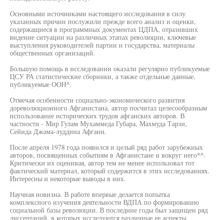
Основными источниками настоящего исследования в силу
указанных причин послужили прежде всего анализ и оценки,
содержащиеся в программных документах ЦДПА, отразивших
видение ситуации на различных этапах революции, ключевые
выступления руководителей партии и государства, материалы
общественных организаций.
Большую помощь в исследовании оказали регулярно публикуемые
ЦСУ РА статистические сборники, а также отдельные данные,
публикуемые ООН^.
Отмечая особенности социально-экономического развития
дореволюционного Афганистана, автор посчитал целесообразным
использование исторических трудов афганских авторов. В
частности - Мир Гулам Мухаммеда Губара, Махмуда Тарзи,
Сейида Джама-луддина Афгани.
После апреля 1978 года появился и целый ряд работ зарубежных
авторов, посвященных событиям в Афганистане и вокруг него*^.
Критически их оценивая, автор тем не менее использовал тот
фактический материал, который содержится в этих исследованиях.
Интересны и некоторые выводы в них.
Научная новизна. В работе впервые делается попытка
комплексного изучения деятельности ВДПА по формированию
социальной базы революции. В последние годы был защищен ряд
диссертаций, в которых исследуются различные ее аспекты.