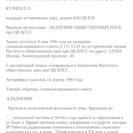
КУЗНЕЦ П.Л.
кандидат исторических наук, доцент БАСОВ В.В.
Ведущая организация - АКАДЕМИЯ ОБЩЕСТВЕННЫХ НАУК
при ЦК Ы1СС
Занята состоится /6 мая 1990 года на заседании
специализированного совета Д 151.12.01 по историческим наукам
Института общественных наук при ЦК КПСС по адресу: 125468,
Москва, Ленинградский проспект, 49.
С диссертацией можно ознакомиться в библиотеке Института
общественных наук при ЦК КПСС.
Автореферат разослан {£ апреля 1990 года
Ученый секретарь специализированного совета
.Б.РАДНЕВИЧ
: Научная и политическая актуальность темы. Крушение ко-
"... лониальной системы в 50-60-е года привело к образованию в
зл Азии и Африке десятков новых суверенных государств, которые
Й^^Ынесли радикальные изменения в соотношение социально-
политических сил в мире. "Пробудившаяся в XX веке к новой