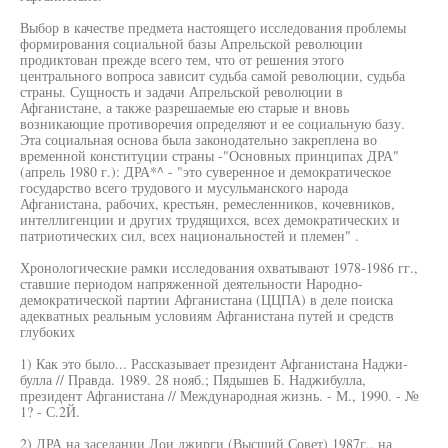
Выбор в качестве предмета настоящего исследования проблемы
формирования социальной базы Апрельской революции
продиктован прежде всего тем, что от решения этого
центрального вопроса зависит судьба самой революции, судьба
страны. Сущность и задачи Апрельской революции в
Афганистане, а также разрешаемые ею старые и вновь
возникающие противоречия определяют и ее социальную базу.
Эта социальная основа была законодательно закреплена во
временной конституции страны -"Основных принципах ДРА"
(апрель 1980 г.): ДРА*^ - "это суверенное и демократическое
государство всего трудового и мусульманского народа
Афганистана, рабочих, крестьян, ремесленников, кочевников,
интеллигенции и других трудящихся, всех демократических и
патриотических сил, всех национальностей и племен" .
Хронологические рамки исследования охватывают 1978-1986 гг.,
ставшие периодом напряженной деятельности Народно-
демократической партии Афганистана (ЦЦПА) в деле поиска
адекватных реальным условиям Афганистана путей и средств
глубоких
1) Как это было... Рассказывает президент Афганистана Наджи-
булла // Правда. 1989. 28 нояб.; Пядышев Б. Наджибулла,
президент Афганистана // Международная жизнь. - М., 1990. - №
1? - С.2Й.
2) ДРА на заседании Лои джирги (Высший Совет) 1987г., на