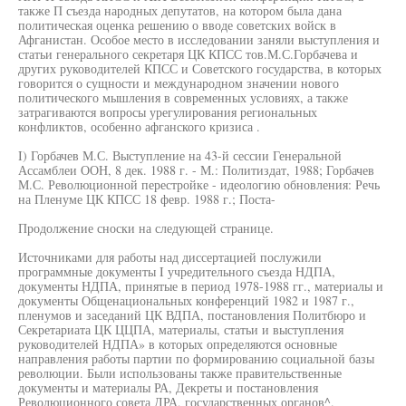
также П съезда народных депутатов, на котором была дана
политическая оценка решению о вводе советских войск в
Афганистан. Особое место в исследовании заняли выступления и
статьи генерального секретаря ЦК КПСС тов.М.С.Горбачева и
других руководителей КПСС и Советского государства, в которых
говорится о сущности и международном значении нового
политического мышления в современных условиях, а также
затрагиваются вопросы урегулирования региональных
конфликтов, особенно афганского кризиса .
I) Горбачев М.С. Выступление на 43-й сессии Генеральной
Ассамблеи ООН, 8 дек. 1988 г. - М.: Политиздат, 1988; Горбачев
М.С. Революционной перестройке - идеологию обновления: Речь
на Пленуме ЦК КПСС 18 февр. 1988 г.; Поста-
Продолжение сноски на следующей странице.
Источниками для работы над диссертацией послужили
программные документы I учредительного съезда НДПА,
документы НДПА, принятые в период 1978-1988 гг., материалы и
документы Общенациональных конференций 1982 и 1987 г.,
пленумов и заседаний ЦК ВДПА, постановления Политбюро и
Секретариата ЦК ЦЦПА, материалы, статьи и выступления
руководителей НДПА» в которых определяются основные
направления работы партии по формированию социальной базы
революции. Были использованы также правительственные
документы и материалы РА, Декреты и постановления
Революционного совета ДРА, государственных органов^.