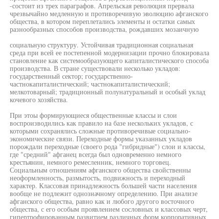
-состоит из трех параграфов. Апрельская революция прервала
чрезвычайно медленную и противоречивую эволюцию афганского
общества, в котором переплетались элементы и остатки самых
разнообразных способов производства, рождавших мозаичную
социальную структуру. Устойчивая традиционная социальная
среда при всей ее постепенной модернизации прочно блокировала
становление как системообразующего капиталистического способа
производства. В стране существовали несколько укладов:
государственный сектор; государственно-
частнокапиталистический; частнокапиталистический;
мелкотоварный; традиционный полунатуральный и особый уклад
кочевого хозяйства.
При этоы формирующиеся общественные классы и слои
воспроизводились как правило на базе нескольких укладов, с
которыми сохранялись сложные противоречивые социально-
экономические связи. Переходные формы указанных укладов
порождали переходные (своего рода "гибридные") слои и классы,
где "средний" афганец всегда был одновременно немного
крестьянин, немного ремесленник, немного торговец.
Социальным отношениям афганского общества свойственны
неоформленность, размытость, подвижность и переходный
характер. Классовая принадлежность большей части населения
вообще не подлежит однозначному определению. При анализе
афганского общества, равно как и любого другого восточного
общества, с его особым проявлением сословных и классовых черт,
гипертрофированным развитием различных форм корпоративных