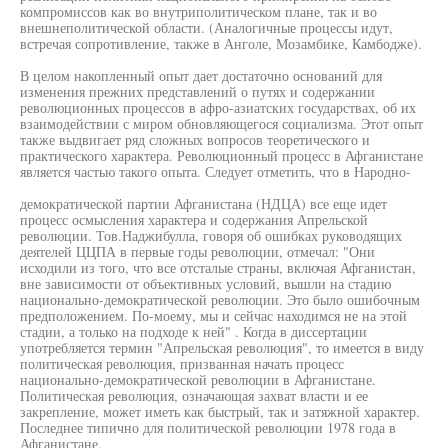
компромиссов как во внутриполитическом плане, так и во
внешнеполитической области. (Аналогичные процессы идут,
встречая сопротивление, также в Анголе, Мозамбике, Камбодже).
В целом накопленный опыт дает достаточно оснований для
изменения прежних представлений о путях и содержании
революционных процессов в афро-азиатских государствах, об их
взаимодействии с миром обновляющегося социализма. Этот опыт
также выдвигает ряд сложных вопросов теоретического и
практического характера. Революционный процесс в Афганистане
является частью такого опыта. Следует отметить, что в Народно-
демократической партии Афганистана (НДЦА) все еще идет
процесс осмысления характера и содержания Апрельской
революции. Тов.Наджибулла, говоря об ошибках руководящих
деятелей ЦЦПА в первые годы революции, отмечал: "Они
исходили из того, что все отсталые страны, включая Афганистан,
вне зависимости от объективных условий, вышли на стадию
национально-демократической революции. Это было ошибочным
предположением. По-моему, мы и сейчас находимся не на этой
стадии, а только на подходе к ней" . Когда в диссертации
употребляется термин "Апрельская революция", то имеется в виду
политическая революция, призванная начать процесс
национально-демократической революции в Афганистане.
Политическая революция, означающая захват власти и ее
закрепление, может иметь как быстрый, так и затяжной характер.
Последнее типично для политической революции 1978 года в
Афганистане.