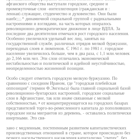
афганского общества выступали городские, средние и
промежуточные слои -интеллигенция (гражданская и :
ленная).служащие, студенчество и духовенство. Они были
наибс;;;.^ динамичной социальной группой с радикальными
настроениями и взглядами, на часть которых опиралось
революционно-демократическое движение в лице ВДПА. За
последние два десятителия отмечался рост городского населения.
Особенно увеличился удельный вес лиц, занятых на
государственной службе, различных отрядов мелкой буржуазии,
переходных слоев и люмпенов. С 1961 г. по 1981 г. городское
население увеличилось больше, чем в два раза, с 1,1 млн.человек
до 2,166 млн.чел. Эти слои отличались экономической
нестабильностью и политической и идейной неустойчивостью,
неопределенностью жизненной позиции.
Особо следует отметить городскую мелкую буржуазию. По
сравнению с соседним Ираном, где "городская плебейская
оппозиция" (термин Ф.Энгельса) была главной социальной базой
революционно-бунтарских настроений, городские социальные
слои в Афганистане, так или иначе связанные с мелкой
собственностью, • от концентрирующегося на городских базарах
представителей торго-во-ремесленного капитала до пополнявших
городские низы мигрантов из деревень, - оставались политически
инертными. Это свя-
зано с медленным, постепенным развитием капиталистических
производственных отношений в стране, которое происходило без
резкого насильственного насаждения капитализма "сверху", без