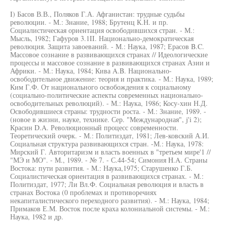
I) Басов В.В., Поляков Г.А. Афганистан: трудные судьбы
революции. - М.: Знание, 1988; Брутенц К.Н. и пр.
Социалистическая ориентация освободившихся стран. - М.:
Мысль, 1982; Гафуров 3.1II. Национально-демократическая
революция. Защита завоеваний. - М.: Наука, 1987; Ерасов B.C.
Массовое сознание в развивающихся странах // Идеологические
процессы и массовое сознание в развивающихся странах Азии и
Африки. - М.: Наука, 1984; Кива A.B. Национально-
освободительное движение: теория и практика. - М.: Наука, 1989;
Ким Г.Ф. От национального освобождения к социальному
(социально-политические аспекты современных национально-
освободительных революций). - М.: Наука, 1986; Косу-хин Н.Д.
Освободившиеся страны: трудности роста. - М.: Знание, 1989. -
(новое в жизни, науке, технике. Сер. "Международная", j'i 2);
Красин D.A. Революционный процесс современности.
Теоретический очерк. - М.: Политиздат, 1981; Лев-ковский А.И.
Социальная структура развивающихся стран. -М.: Наука, 1978:
Мирский Г. Авторитаризм и власть военных в "третьем мире'1 //
"МЭ и МО". - М., 1989. - № 7. - С.44-54; Симония H.A. Страны
Востока: пути развития. - М.: Наука,1975; Старушенко Г.Б.
Социалистическая ориентация в развивающихся странах. - М.:
Политиздат, 1977; Ли Вл.Ф. Социальная революция и власть в
странах Востока (0 проблемах и противоречиях
некапиталистического переходного развития). - М.: Наука, 1984;
Примаков Е.М. Восток после краха колониальной системы. - М.:
Наука, 1982 и др.