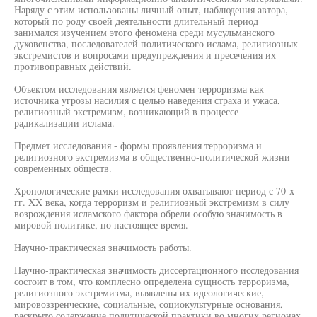
Наряду с этим использованы личный опыт, наблюдения автора,
который по роду своей деятельности длительный период
занимался изучением этого феномена среди мусульманского
духовенства, последователей политического ислама, религиозных
экстремистов и вопросами предупреждения и пресечения их
противоправных действий.
Объектом исследования является феномен терроризма как
источника угрозы насилия с целью наведения страха и ужаса,
религиозный экстремизм, возникающий в процессе
радикализации ислама.
Предмет исследования - формы проявления терроризма и
религиозного экстремизма в общественно-политической жизни
современных обществ.
Хронологические рамки исследования охватывают период с 70-х
гг. XX века, когда терроризм и религиозный экстремизм в силу
возрождения исламского фактора обрели особую значимость в
мировой политике, по настоящее время.
Научно-практическая значимость работы.
Научно-практическая значимость диссертационного исследования
состоит в том, что комплесно определена сущность терроризма,
религиозного экстремизма, выявлены их идеологические,
мировоззренческие, социальные, социокультурные основания,
раскрыто содержание политической практики во многих регионах