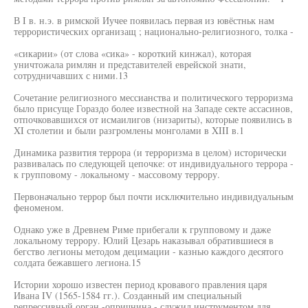
В I в. н.э. в римской Иучее появилась первая из ювёстньк нам
террористических организащ ; национально-религиозного, толка -
«сикарии» (от слова «сика» - короткий кинжал), которая
уничтожала римлян и представителей еврейской знати,
сотрудничавших с ними.13
Сочетание религиозного мессианства и политического терроризма
было присуще Гораздо более известной на Западе секте ассасинов,
отпочковавшихся от исмаилигов (низариты), которые появились в
XI столетии и были разгромлены монголами в XIII в.1
Динамика развития террора (и терроризма в целом) исторически
развивалась по следующей цепочке: от индивидуального террора -
к групповому - локальному - массовому террору.
Первоначально террор был почти исключительно индивидуальным
феноменом.
Однако уже в Древнем Риме прибегали к групповому и даже
локальному террору. Юлий Цезарь наказывал обратившиеся в
бегство легионы методом децимации - казнью каждого десятого
солдата бежавшего легиона.15
Истории хорошо известен период кровавого правления царя
Ивана IV (1565-1584 гг.). Созданный им специальный
репрессивный орган -опричнина - служил инструментом для