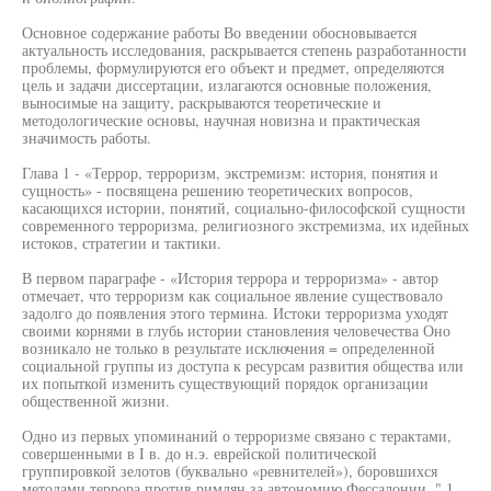
Основное содержание работы Во введении обосновывается
актуальность исследования, раскрывается степень разработанности
проблемы, формулируются его объект и предмет, определяются
цель и задачи диссертации, излагаются основные положения,
выносимые на защиту, раскрываются теоретические и
методологические основы, научная новизна и практическая
значимость работы.
Глава 1 - «Террор, терроризм, экстремизм: история, понятия и
сущность» - посвящена решению теоретических вопросов,
касающихся истории, понятий, социально-философской сущности
современного терроризма, религиозного экстремизма, их идейных
истоков, стратегии и тактики.
В первом параграфе - «История террора и терроризма» - автор
отмечает, что терроризм как социальное явление существовало
задолго до появления этого термина. Истоки терроризма уходят
своими корнями в глубь истории становления человечества Оно
возникало не только в результате исключения = определенной
социальной группы из доступа к ресурсам развития общества или
их попыткой изменить существующий порядок организации
общественной жизни.
Одно из первых упоминаний о терроризме связано с терактами,
совершенными в I в. до н.э. еврейской политической
группировкой зелотов (буквально «ревнителей»), боровшихся
методами террора против римлян за автономию Фессалонии. " 1