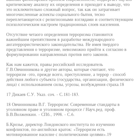
критическому анализу их определения и приходит к выводу, что
это исключительно сложный вопрос, так как он затрагивает
многочисленные аспекты социального бытия, тесно
переплетающегося с религиозными взглядами и соответствующим
психологическим настроем традиционных слоев населения.
Отсутствие четаого определения терроризма становится
важнейшим препятствием в разработке международного
ангатеррористического законодательства. Не имея твердого
представления о терроризме, невозможно прийти к согласию в
формулировании направленных против него законов.
Как нам кажется, правы российский исследователь
Г.В.Овчинникова и другие авторы, которые считают, что
терроризм -это, прежде всего, преступление, а террор - способ
действия любого субъекта (государства, организации, физического
лица) с использованием силы, угрозы, возбуждения страха.18
17 Дикаев С.У. Указ. соч. - С.181-183.
18 Овчинникова В.Г. Терроризм: Современные стандарты в
уголовном праве и уголовном процессе / Науч.ред. проф.
Б.В.Волженкин. - СПб., 1998. - С.6.
Б.Крозье, директор Лондонского института по изучению
конфликтов, по-английски краток: «Терроризм есть
мотивированное насилие с политическими целями».19