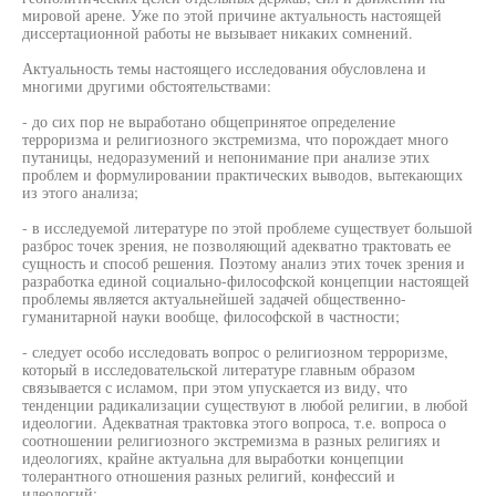
мировой арене. Уже по этой причине актуальность настоящей
диссертационной работы не вызывает никаких сомнений.
Актуальность темы настоящего исследования обусловлена и
многими другими обстоятельствами:
- до сих пор не выработано общепринятое определение
терроризма и религиозного экстремизма, что порождает много
путаницы, недоразумений и непонимание при анализе этих
проблем и формулировании практических выводов, вытекающих
из этого анализа;
- в исследуемой литературе по этой проблеме существует большой
разброс точек зрения, не позволяющий адекватно трактовать ее
сущность и способ решения. Поэтому анализ этих точек зрения и
разработка единой социально-философской концепции настоящей
проблемы является актуальнейшей задачей общественно-
гуманитарной науки вообще, философской в частности;
- следует особо исследовать вопрос о религиозном терроризме,
который в исследовательской литературе главным образом
связывается с исламом, при этом упускается из виду, что
тенденции радикализации существуют в любой религии, в любой
идеологии. Адекватная трактовка этого вопроса, т.е. вопроса о
соотношении религиозного экстремизма в разных религиях и
идеологиях, крайне актуальна для выработки концепции
толерантного отношения разных религий, конфессий и
идеологий;