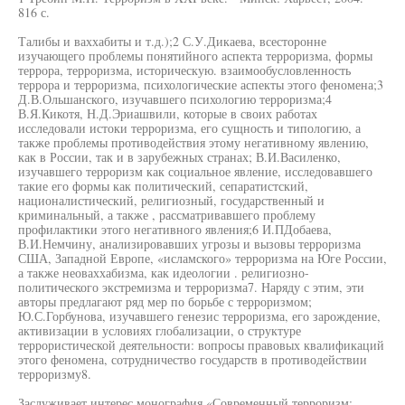
816 с.
Талибы и ваххабиты и т.д.);2 С.У.Дикаева, всесторонне
изучающего проблемы понятийного аспекта терроризма, формы
террора, терроризма, историческую. взаимообусловленность
террора и терроризма, психологические аспекты этого феномена;3
Д.В.Ольшанского, изучавшего психологию терроризма;4
В.Я.Кикотя, Н.Д.Эриашвили, которые в своих работах
исследовали истоки терроризма, его сущность и типологию, а
также проблемы противодействия этому негативному явлению,
как в России, так и в зарубежных странах; В.И.Василенко,
изучавшего терроризм как социальное явление, исследовавшего
такие его формы как политический, сепаратистский,
националистический, религиозный, государственный и
криминальный, а также , рассматривавшего проблему
профилактики этого негативного явления;6 И.ПДобаева,
В.И.Немчину, анализировавших угрозы и вызовы терроризма
США, Западной Европе, «исламского» терроризма на Юге России,
а также неоваххабизма, как идеологии . религиозно-
политического экстремизма и терроризма7. Наряду с этим, эти
авторы предлагают ряд мер по борьбе с терроризмом;
Ю.С.Горбунова, изучавшего генезис терроризма, его зарождение,
активизации в условиях глобализации, о структуре
террористической деятельности: вопросы правовых квалификаций
этого феномена, сотрудничество государств в противодействии
терроризму8.
Заслуживает интерес монография «Современный терроризм: