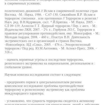
в современных условиях;
политических движений // Ислам в современной политике стран
Востока. -М.: Наука, 1986. - С.67-130; Сюкияйнен JI.P. Ислам и
терроризм: союзники . или противники // Терроризм и религия /
Науч. ред. В.Н.Кудрявцев, сост. ^.Й.Брятова. - М: Наука, 2005. -
СЛ 09-119; Аллисон Г.Т. Ядерный терроризм / Пер. с англ. - М.:
Издательство ЛКН, 2007. - 2% е.; Горбунов ЛО.С. Терроризм и
правовое регулирование противодействия, ему. Монография. - М.:
Молодая гвардия, 2008. - 460 е.; Пластун В.Н. Деятельность
экстремистских сил и организаций в странах Востока.
-Новосибирск: ИД «Сова», 2005. - 476 е.; Этнорелигиозный
терроризм / Под ред. Ю.М.Антоняна. - М: Аспект-Пресс, 2006. -
318 с.
- оценить вероятные угрозы и последствия терроризма,
религиозного экстремизма на национальном, региональном и :
глобальном уровне.
Научная новизна исследования состоит в следующем:
- предпринято первое в ценгральноазиатском регионе
комплексное исследование проблемы противодействия
терроризму и религиозному экстремизму как проблемы
международного характера;
- установлено, что сущность терроризма сводится к активному
использованию устрашения для принуждения, людей к действиям,