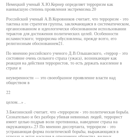
Немецкий ученый Х.Ю.Кернер определяет терроризм как
наивысшую степень проявления экстремизма.20
Российский ученый А.В.Коровников считает, что терроризм - это
тактика или стратегия группы, заключающаяся в систематическом,
организованном и идеологически обоснованном использовании
терактов для достижения политических целей. Особенности
исламистского; терроризма обусловлены, прежде всего, его
религиозным обоснованием21.
По мнению российского ученого Д.В.Ольшанского, «террор - это
состояние очень сильного страха (ужаса), возникающее как
реакция на действия террористов, то есть держать население в
страхе и
неуверенности — это своеобразное проявление власти над
обществом в
22
целом...» .
З.Бжезинский считает, что «терроризм - это политическая борьба.
Сознательно и без разбора убивая невинных людей, террорист
имеет целью подрыв воли противника, наведение страха на
окружающих».23 По мнению диссертанта, терроризм - это
устрашающая форма политической борьбы, выражающаяся в
угрозах и актах насилия в отношении общества, видных