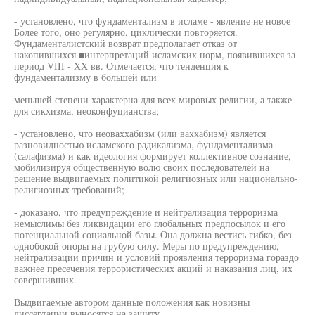
- установлено, что фундаментализм в исламе - явление не новое
Более того, оно регулярно, циклически повторяется.
Фундаменталистский возврат предполагает отказ от
накопившихся ■интерпретаций исламских норм, появившихся за
период VIII - XX вв. Отмечается, что тенденция к
фундаментализму в большей или
меньшей степени характерна для всех мировых религии, а также
для сикхизма, неоконфуцианства;
- установлено, что неоваххабизм (или ваххабизм) является
разновидностью исламского радикализма, фундаментализма
(салафизма) и как идеология формирует коллективное сознание,
мобилизируя общественную волю своих последователей на
решение выдвигаемых политикой религиозных или национально-
религиозных требований;
- доказано, что предупреждение и нейтрализация терроризма
немыслимы без ликвидации его глобальных предпосылок и его
потенциальной социальной базы. Она должна вестись гибко, без
однобокой опоры на грубую силу. Меры по предупреждению,
нейтрализации причин и условий проявления терроризма гораздо
важнее пресечения террористических акций и наказания лиц, их
совершивших.
Выдвигаемые автором данные положения как новизны
диссертации выносятся на защиту.