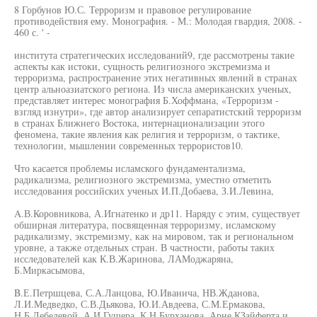
8 Горбунов Ю.С. Терроризм и правовое регулирование
противодействия ему. Монография. - М.: Молодая гвардия, 2008. -
460 с. ' -
института стратегических исследований9, где рассмотрены такие
аспекты как истоки, сущность религиозного экстремизма и
терроризма, распространение этих негативных явлений в странах
центр альноазиатского региона. Из числа американских ученых,
представляет интерес монография Б.Хоффмана, «Терроризм -
взгляд изнутри», где автор анализирует сепаратистский терроризм
в странах Ближнего Востока, интернационализации этого
феномена, такие явления как религия и терроризм, о тактике,
технологии, мышлении современных террористов10.
Что касается проблемы исламского фундаментализма,
радикализма, религиозного экстремизма, уместно отметить
исследования российских ученых И.П.Добаева, З.И.Левина,
A.В.Коровникова, А.Игнатенко и др11. Наряду с этим, существует
обширная литература, посвященная терроризму, исламскому
радикализму, экстремизму, как на мировом, так и региональном
уровне, а также отдельных стран. В частности, работы таких
исследователей как К.В.Жаринова, ЛАМоджаряна,
Б.Миркасымова,
B.Е.Петршцева, С.А.Ланцова, Ю.Иванича, НВ.Жданова,
Л.И.Медведко, С.В.Дьякова, Ю.И.Авдеева, С.М.Ермакова,
Н.Б.Лебедевой, А.И.Гушера, К.Н.Бурханова, Арне КЗайферта и