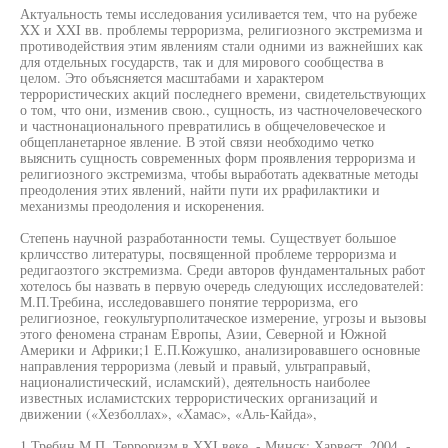
Актуальность темы исследования усиливается тем, что на рубеже
XX и XXI вв. проблемы терроризма, религиозного экстремизма и
противодействия этим явлениям стали одними из важнейших как
для отдельных государств, так и для мирового сообщества в
целом. Это объясняется масштабами и характером
террористических акций последнего времени, свидетельствующих
о том, что они, изменив свою., сущность, из частночеловеческого
и частнонационального превратились в общечеловеческое и
общепланетарное явление. В этой связи необходимо четко
выяснить сущность современных форм проявления терроризма и
религиозного экстремизма, чтобы выработать адекватные методы
преодоления этих явлений, найти пути их ррафилактики и
механизмы преодоления и искоренения.
Степень научной разработанности темы. Существует большое
крличсство литературы, посвященной проблеме терроризма и
редигаозтого экстремизма. Среди авторов фундаментальных работ
хотелось бы назвать в первую очередь следующих исследователей:
М.П.Требина, исследовавшего понятие терроризма, его
религиозное, геокультурполитаческое измерение, угрозы и вызовы
этого феномена странам Европы, Азии, Северной и Южной
Америки и Африки;1 Е.П.Кожушко, анализировавшего основные
направления терроризма (левый и правый, ультраправый,
националистический, исламский), деятельность наиболее
известных исламистских террористических организаций и
движении («Хезболлах», «Хамас», «Аль-Кайда»,
1 Требин М.П. Терроризм в XXI веке. - Минск: Харвест, 2004. -