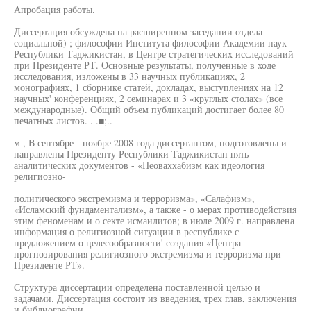
Апробация работы.
Диссертация обсуждена на расширенном заседании отдела
социальной) ; философии Института философии Академии наук
Республики Таджикистан, в Центре стратегических исследований
при Президенте РТ. Основные результаты, полученные в ходе
исследования, изложены в 33 научных публикациях, 2
монографиях, 1 сборнике статей, докладах, выступлениях на 12
научных' конференциях, 2 семинарах и 3 «круглых столах» (все
международные). Общий объем публикаций достигает более 80
печатных листов. . .■;..
м , В сентябре - ноябре 2008 года диссертантом, подготовлены и
направлены Президенту Республики Таджикистан пять
аналитических документов - «Неоваххабизм как идеология
религиозно-
политического экстремизма и терроризма», «Салафизм»,
«Исламский фундаментализм», а также - о мерах противодействия
этим феноменам и о секте исмаилитов; в июле 2009 г. направлена
информация о религиозной ситуации в республике с
предложением о целесообразности' создания «Центра
прогнозирования религиозного экстремизма и терроризма при
Президенте РТ».
Структура диссертации определена поставленной целью и
задачами. Диссертация состоит из введения, трех глав, заключения
и библиографии.