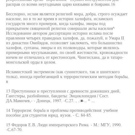
расправ со всеми неугодными царю князьями и боярами.16
Бесспорно, ислам является религией мира, добра, строго осуждает
насилие, но в то же время в истории халифата, исламских
государств много примеров, когда халифы, эмиры под
прикрытием священной религии совершали акты насилия^
Исследование автором диссертации истории ислама после
правления четырех праведных халифов, да, пожалуй, и Умара II
из династии Омейядов, позволяет заключить, что большинство
халифов, султаны, эмиры и их полководцы, которые являлись
примерными мусульманами, по своей жестокости, кровожадности
ничем не отличались от крестоносцев, Чингисхана, да и татаро-
монгольской орды в целом.
Исламистский экстремизм (как суннитского, так и шиитского
толка), иногда прибегающий к террористическим методам борьбы,
в
13 Преступники и преступления с древности доживших дней,
Гангстеры, разбойники, бандиты: Энциклопедия / Сост.
ДА.Мамичев,- - Донецк, 1997. -С.27. , .:■-.. ^ ...
14 Терроризм: борьба и проблемы противодействия: учебное
пособие для студентов юрид. вузов. - С. 84-85.
15 Федоров Е.В. Люди императорского Рима. - М.: МГУ, 1990.
-С.67-70.