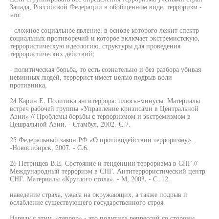
Запада, Российской Федерации в обобщенном виде, терроризм -
это:
- сложное социальное явление, в основе которого лежит спектр
социальных противоречий и которое включает экстремистскую,
террористическую идеологию, структуры для проведения
террористических действий;
- политическая борьба, то есть сознательно и без разбора убивая
невинных людей, террорист имеет целью подрыв воли
противника,
24 Карин Е. Политика ангитеррора: плюсы-минусы. Материалы
встреч рабочей группы «Управление кризисами в Центральной
Азии» // Проблемы борьбы с терроризмом и экстремизмом в
Цешральной Азии. - Стамбул, 2002.-С.7.
25 Федеральный закон РФ «О противодействии терроризму».
-Новосибирск, 2007. - С.6.
26 Петрищев В.Е. Состояние и тенденции терроризма в СНГ //
Международный терроризм в СНГ. Антитеррористический центр
СНГ. Материалы «Круглого стола». - М, 2003. - С. 12.
наведение страха, ужаса на окружающих, а также подрыв и
ослабление существующего государственного строя.
Наряду с этим, «террор» - это политика репрессий со стороны