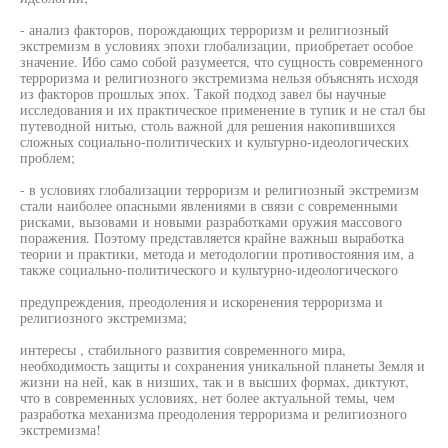
- анализ факторов, порождающих терроризм и религиозный
экстремизм в условиях эпохи глобализации, приобретает особое
значение. Ибо само собой разумеется, что сущность современного
терроризма и религиозного экстремизма нельзя объяснять исходя
из факторов прошлых эпох. Такой подход завел бы научные
исследования и их практическое применение в тупик и не стал бы
путеводной нитью, столь важной для решения накопившихся
сложных социально-политических и культурно-идеологических
проблем;
- в условиях глобализации терроризм и религиозный экстремизм
стали наиболее опасными явлениями в связи с современными
рисками, вызовами и новыми разработками оружия массового
поражения. Поэтому представляется крайне важньш выработка
теории и практики, метода и методологии противостояния им, а
также социально-политического и культурно-идеологического
предупреждения, преодоления и искоренения терроризма и
религиозного экстремизма;
интересы , стабильного развития современного мира,
необходимость защиты и сохранения уникальной планеты Земля и
жизни на ней, как в низших, так и в высших формах, диктуют,
что в современных условиях, нет более актуальной темы, чем
разработка механизма преодоления терроризма и религиозного
экстремизма!