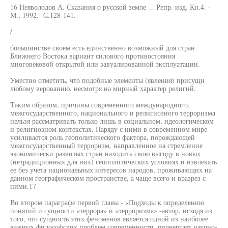
16 Неяволодов А. Сказания о русской земле ... Репр. изд. Кн.4. -
М., 1992. -С.128-141.
/
большинстве своем есть единственно возможный для стран
Ближнего Востока вариант силового противостояния
многовековой открытой или завуалированной эксплуатации.
Уместно отметить, что подобные элементы (явления) присущи
любому верованию, несмотря на мирный характер религий.
Таким образом, причины современного международного,
межгосударственного, национального и религиозного терроризма
нельзя рассматривать только лишь в социальном, идеологическом
и религиозном контекстах. Наряду с ними в современном мире
усиливается роль геополитического фактора, порождающей
межгосударственный терроризм, направленное на стремление
экономически развитых стран находить свою выгоду в новых
(нетрадиционных для них) геополитических условиях и извлекать
ее без учета национальных интересов народов, проживающих на
данном географическом пространстве, а чаще всего и вразрез с
ними.17
Во втором параграфе первой главы - «Подходы к определению
понятий и сущности «террора» и «терроризма» -автор, исходя из
того, что сущность этих феноменов является одной из наиболее
важных философских проблем современности, подвергает научно-