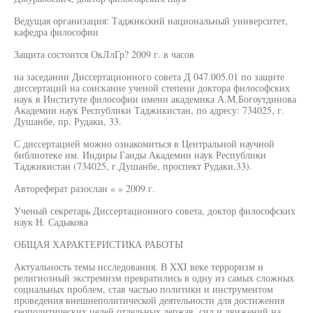
Ведущая организация: Таджикский национальный университет,
кафедра философии
Защита состоится ОкЛлГр? 2009 г. в часов
на заседании Диссертационного совета Д 047.005.01 по защите
диссертаций на соискание ученой степени доктора философских
наук в Институте философии имени академика А.М.Богоутдинова
Академии наук Республики Таджикистан, по адресу: 734025, г.
Душанбе, пр. Рудаки, 33.
С диссертацией можно ознакомиться в Центральной научной
библиотеке им. Индиры Ганды Академии наук Республики
Таджикистан (734025, г.Душанбе, проспект Рудаки,33).
Автореферат разослан « » 2009 г.
Ученый секретарь Диссертационного совета, доктор философских
наук Н. Садыкова
ОБЩАЯ ХАРАКТЕРИСТИКА РАБОТЫ
Актуальность темы исследования. В XXI веке терроризм и
религиозный экстремизм превратились в одну из самых сложных
социальных проблем, став частью политики и инструментом
проведения внешнеполитической деятельности для достижения
геополитических целей отдельных держав, сил и движений на