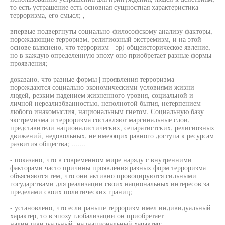
то есть устрашение есть основная сущностная характеристика
терроризма, его смысл; ,
впервые подвергнуты социально-философскому анализу факторы,
порождающие терроризм, религиозный экстремизм, и на этой
основе выяснено, что терроризм - эр) общеисторическое явление,
но в каждую определенную эпоху оно приобретает разные формы
проявления;
доказано, что разные формы | проявления терроризма
порождаются социально-экономическими условиями жизни
людей, резким падением жизненного уровня, социальной и
личной нереализбванностью, неполнотой бытия, нетерпением
любого инакомыслия, национальным гнетом. Социальную базу
экстремизма и терроризма составляют маргинальные слои,
представители националистических, сепаратистских, религиозных
движений, недовольных, не имеющих равного доступа к ресурсам
развития общества; .......
- показано, что в современном мире наряду с внутренними
факторами часто причины проявления разных форм терроризма
объясняются тем, что они активно провоцируются сильными
государствами для реализации своих национальных интересов за
пределами своих политических границ;
- установлено, что если раньше терроризм имел индивидуальный
характер, то в эпоху глобализации он приобретает
надиндивидуальный, наднациональный характер;