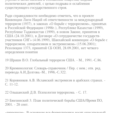
политических деятелей, с целью подрыва и ослабления
существующего государственного строя.
Ради справедливости необходимо отметить, что в проекте
Конвенции Лиги Наций об ответственности за международный
терроризм (1937), в законах «О борьбе с терроризмом», принятых
в Российской Федерации (1998г.), Республике Казахстан (1999),
Республике Таджикистан (1999), в новом Законе, принятом в
США (24.10.2001), в Договоре «О сотрудничестве государств-
участников СНГ» (4.06.1999), Шанхайской конвенции «О борьбе с
терроризмом, сепаратизмом и экстремизмом» (15.06.2001);
Резолюции 1373, принятой СБ ООН, 28.09.2001, нет четкого
определения понятия
19 Шрашн В.О. Глобальный терроризм США. - М., 1991.-С.86.
20 Криминология: Словарь-справочник / Пер. с нем.; отв. ред.
перевода А.И.Долгова.-М., 1998,-С.322.
21 Коровников A.B. Исламский экстремизм в арабских странах. -
С. 11-12.
22 Ольшанский Д.В. Психология терроризма. - С. 17.
23 Бжезинский 3. План политической борьбы США//Время ПО,
2001. - 28 сент.
«терроризм». В основном все формулировки носят описательный