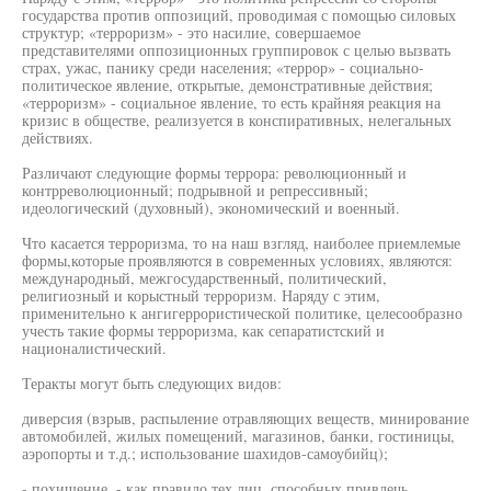
государства против оппозиций, проводимая с помощью силовых
структур; «терроризм» - это насилие, совершаемое
представителями оппозиционных группировок с целью вызвать
страх, ужас, панику среди населения; «террор» - социально-
политическое явление, открытые, демонстративные действия;
«терроризм» - социальное явление, то есть крайняя реакция на
кризис в обществе, реализуется в конспиративных, нелегальных
действиях.
Различают следующие формы террора: революционный и
контрреволюционный; подрывной и репрессивный;
идеологический (духовный), экономический и военный.
Что касается терроризма, то на наш взгляд, наиболее приемлемые
формы,которые проявляются в современных условиях, являются:
международный, межгосударственный, политический,
религиозный и корыстный терроризм. Наряду с этим,
применительно к ангигеррористической политике, целесообразно
учесть такие формы терроризма, как сепаратистский и
националистический.
Теракты могут быть следующих видов:
диверсия (взрыв, распыление отравляющих веществ, минирование
автомобилей, жилых помещений, магазинов, банки, гостиницы,
аэропорты и т.д.; использование шахидов-самоубийц);
- похищение, - как правило тех лиц, способных привлечь