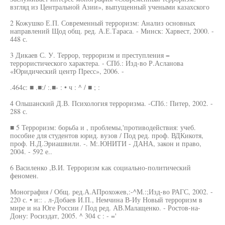
взгляд из Центральной Азии», выпущенный учеными казахского
2 Кожушко Е.П. Современный терроризм: Анализ основных
направлений Щод общ. ред. А.Е.Тараса. - Минск: Харвест, 2000. -
448 с.
3 Дикаев С. У. Террор, терроризм и преступления =
террористического характера. - СПб.: Изд-во Р.Асланова
«Юридический центр Пресс», 2006. -
.464с: ■ .■:/ :.■- : • ч : ^ / ■ ; :
4 Ольшанский Д.В. Психология терроризма. -СПб.: Питер, 2002. -
288 с.
■ 5 Терроризм: борьба и , проблемы,'противодействия: учеб.
пособие для студентов юрид. вузов / Под ред. проф. ВДКикотя,
проф. Н.Д.Эриашвили. -. М:.ЮНИТИ - ДАНА, закон и право,
2004. - 592 е..
6 Василенко ,В.И. Терроризм как социально-политический
феномен.
Монография / Общ. ред.А.АПрохожев,:-^М.:;Изд-во РАГС, 2002. -
220 с. • и:: . л-Добаев И.П., Немчина В-Иу Новый терроризм в
мире и на Юге России / Под ред. АВ.Малащенко. - Ростов-на-
Дону: Росиздат, 2005. ^ 304 с : - ='