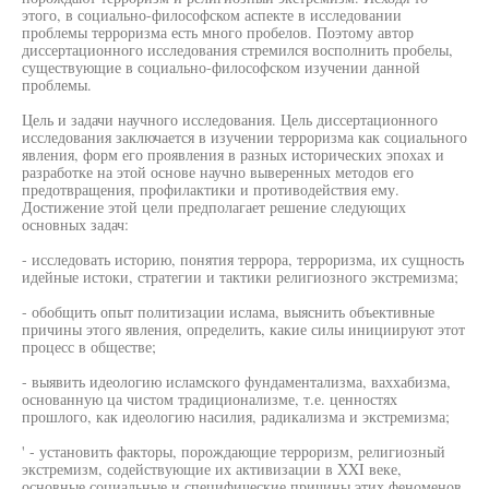
этого, в социально-философском аспекте в исследовании
проблемы терроризма есть много пробелов. Поэтому автор
диссертационного исследования стремился восполнить пробелы,
существующие в социально-философском изучении данной
проблемы.
Цель и задачи научного исследования. Цель диссертационного
исследования заключается в изучении терроризма как социального
явления, форм его проявления в разных исторических эпохах и
разработке на этой основе научно выверенных методов его
предотвращения, профилактики и противодействия ему.
Достижение этой цели предполагает решение следующих
основных задач:
- исследовать историю, понятия террора, терроризма, их сущность
идейные истоки, стратегии и тактики религиозного экстремизма;
- обобщить опыт политизации ислама, выяснить объективные
причины этого явления, определить, какие силы инициируют этот
процесс в обществе;
- выявить идеологию исламского фундаментализма, ваххабизма,
основанную ца чистом традиционализме, т.е. ценностях
прошлого, как идеологию насилия, радикализма и экстремизма;
' - установить факторы, порождающие терроризм, религиозный
экстремизм, содействующие их активизации в XXI веке,
основные социальные и специфические причины этих феноменов