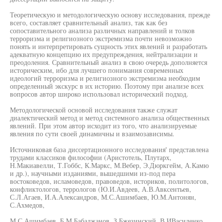
Теоретическую и методологическую основу исследования, прежде
всего, составляет сравнительный анализ, так как без
сопоставительного анализа различных направлений и толков
терроризма и религиозного экстремизма почти невозможно
понять и интерпретировать сущность этих явлений и разработать
адекватную концепцию их предупреждения, нейтрализации и
преодоления. Сравнительный анализ в свою очередь дополняется
историческим, ибо для лучшего понимания современных
идеологий терроризма и религиозного экстремизма необходим
определенный экскурс в их историю. Поэтому при анализе всех
вопросов автор широко использовал исторический подход.
Методологической основой исследования также служат
диалектический метод и метод системного анализа общественных
явлений. При этом автор исходит из того, что анализируемые
явления по сути своей динамичны и взаимозависимы.
Источниковая база диссертационного исследования' представлена
трудами классиков философии (Аристотель, Плутарх,
Н.Макиавелли, Т.Гоббс, К.Маркс, М.Вебер, Э.Дюркгейм, А.Камю
и др.), научными изданиями, вышедшими из-под пера
востоковедов, исламоведов, правоведов, историков, политологов,
конфликтологов, террологов (Ю.И.Авдеев, А.В.Авксентьев,
С.Л.Агаев, И.А.Александров, М.С.Ашимбаев, Ю.М.Антонян,
С.Ахмедов,
М.С.Ашимбаев, Б.М.Бабаджанов, З.Бжезинский, В.ИВасиленко,