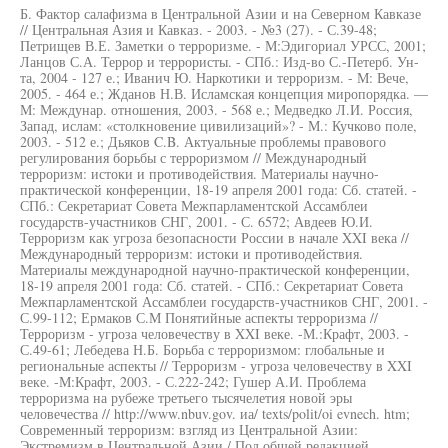
Б. Фактор салафизма в Центральной Азии и на Северном Кавказе
// Центральная Азия и Кавказ. - 2003. - №3 (27). - С.39-48;
Петрищев В.Е. Заметки о терроризме. - М:Эдигориал УРСС, 2001;
Ланцов С.А. Террор и террористы. - СПб.: Изд-во С.-Петерб. Ун-
та, 2004 - 127 е.; Иванич Ю. Наркотики и терроризм. - М: Вече,
2005. - 464 е.; Жданов Н.В. Исламская концепция миропорядка. —
М: Междунар. отношения, 2003. - 568 е.; Медведко Л.И. Россия,
Запад, ислам: «столкновение цивилизаций»? - М.: Кучково поле,
2003. - 512 е.; Дьяков C.B. Актуальные проблемы правового
регулирования борьбы с терроризмом // Международный
терроризм: истоки и противодействия. Материалы научно-
практической конференции, 18-19 апреля 2001 года: Сб. статей. -
СПб.: Секретариат Совета Межпарламентской Ассамблеи
государств-участников СНГ, 2001. - С. 6572; Авдеев Ю.И.
Терроризм как угроза безопасности России в начале XXI века //
Международный терроризм: истоки и противодействия.
Материалы международной научно-практической конференции,
18-19 апреля 2001 года: Сб. статей. - СПб.: Секретариат Совета
Межпарламентской Ассамблеи государств-участников СНГ, 2001. -
С.99-112; Ермаков С.М Понятийные аспекты терроризма //
Терроризм - угроза человечеству в XXI веке. -М.:Крафт, 2003. -
С.49-61; Лебедева Н.Б. Борьба с терроризмом: глобальные и
региональные аспекты // Терроризм - угроза человечеству в XXI
веке. -М:Крафт, 2003. - С.222-242; Гушер А.И. Проблема
терроризма на рубеже третьего тысячелетия новой эры
человечества // http://www.nbuv.gov. иа/ texts/polit/oi evnech. htm;
Современный терроризм: взгляд из Центральной Азии:
Экстремизм в Центральной Азии / Под общей редакцией