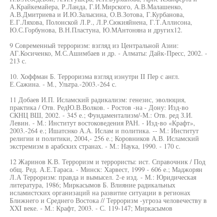
А.Крайкемайера, Р.Ланда, Г.И.Мирского, А.В.Малашенко,
А.В.Дмитриева и И.Ю.Залысина, О.В.Зотова, Г.Курбанова,
Е.Г.Ляхова, Полонской Л.Р., Л.Р.Сюкияйнена, Г.Т.Аллисона,
Ю.С.Горбунова, В.Н.Пластуна, Ю.МАнтоняна и других12.
9 Современный терроризм: взгляд из Центральной Азии:
АГ.Косиченко, М.С.Ашимбаев и др. - Алматы: Дайк-Пресс, 2002. -
213 с.
10. Хоффман Б. Терроризма взгляд изнутри II Пер с англ.
Е.Сажина. - М., Ультра.-2003.-264 с.
11 Добаев И.П. Исламский радикализм: генезис, эволюция,
практика / Отв. РедЮ.В.Волков. - Ростов -на - Дону: Изд-во
СКНЦ ВШ, 2002. - 345 е.; Фундаментализм/-М.: Отв. ред З.И.
Левин. - М.: Институт востоковедения РАН. - Изд-во «Крафт»,
2003.-264 е.; Ишатснко А.А. Ислам и политика. -- М.: Институт
религии и политики, 2004,- 256 е.; Коровников А.В. Исламский
экстремизм в арабских странах. - М.: Наука, 1990. - 170 с.
12 Жаринов К.В. Терроризм и террористы: ист. Справочник / Под
общ. Ред. А.Е.Тараса. - Минск: Харвест, 1999 - 606 е.; Маджорян
Л.А Терроризм: правда и вымысел. 2-е изд. - М.: Юридическая
литература, 1986; Миркасымов Б. Влияние радикальных
исламистских организаций на развитие ситуации в регионах
Ближнего и Среднего Востока // Терроризм -угроза человечеству в
XXI веке. - М.: Крафт, 2003. - С. 119-147; Миркасымов