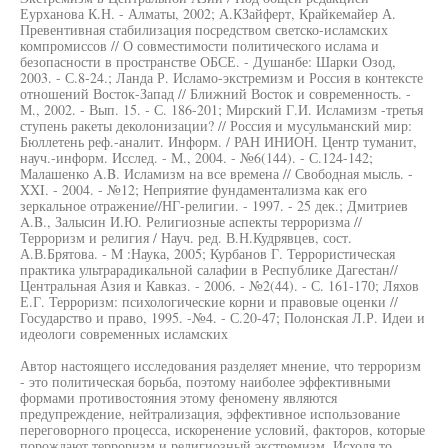
Еурханова К.Н. - Алматы, 2002; А.КЗайферт, Крайкемайер А.
Превентивная стабилизация посредством светско-исламских
компромиссов // О совместимости политического ислама и
безопасности в пространстве ОБСЕ. - Душанбе: Шарки Озод,
2003. - С.8-24.; Ланда Р. Исламо-экстремизм и Россия в контексте
отношений Восток-Запад // Ближний Восток и современность. -
М., 2002. - Вып. 15. - С. 186-201; Мирский Г.И. Исламизм -третья
ступень ракеты деколонизации? // Россия и мусульманский мир:
Бюллетень реф.-аналит. Информ. / РАН ИНИОН. Центр туманит,
науч.-информ. Исслед. - М., 2004. - №6(144). - С.124-142;
Малашенко A.B. Исламизм на все времена // Свободная мысль. -
XXI. - 2004. - №12; Неприятие фундаментализма как его
зеркальное отражение//НГ-религии. - 1997. - 25 дек.; Дмитриев
A.B., Залысин И.Ю. Религиозные аспекты терроризма //
Терроризм и религия / Науч. ред. В.Н.Кудрявцев, сост.
А.В.Брятова. - M :Наука, 2005; Курбанов Г. Террористическая
практика ультрарадикальной салафии в Республике Дагестан//
Центральная Азия и Кавказ. - 2006. - №2(44). - С. 161-170; Ляхов
Е.Г. Терроризм: психологические корни и правовые оценки //
Государство и право, 1995. -№4. - С.20-47; Полонская Л.Р. Идеи и
идеологи современных исламских
Автор настоящего исследования разделяет мнение, что терроризм
- это политическая борьба, поэтому наиболее эффективными
формами противостояния этому феномену являются
предупреждение, нейтрализация, эффективное использование
переговорного процесса, искоренение условий, факторов, которые
порождают терроризм и религиозный экстремизм. Исходя то