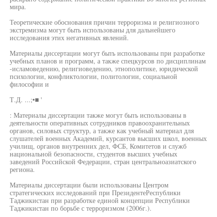
мира.
Теоретические обоснования причин терроризма и религиозного
экстремизма могут быть использованы для дальнейшего
исследования этих негативных явлений.
Материалы диссертации могут бьпъ использованы при разработке
учебных планов и программ, а также спецкурсов по дисциплинам
-исламоведению, религиоведению, этнополитике, юридической
психологии, конфликтологии, политологии, социальной
философии и
Т.Д. ...;•■ '
: Материалы диссертации также могут бьпъ использованы в
деятельности оперативных сотрудников правоохранительных
органов, силовых структур, а также как учебный материал для
слушателей военных Академий, курсантов высших школ, военных
училищ, органов внутренних дел, ФСБ, Комитетов и служб
национальной безопасности, студентов высших учебных
заведений Российской Федерации, стран центральноазиатского
региона.
Материалы диссертации были использованы Центром
стратегических исследований при ПрезидентеРеспублики
Таджикистан при разработке единой концепции Республики
Таджикистан по борьбе с терроризмом (2006г.).