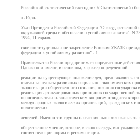
Российский статистический ежегодник // Статистический сбо
:с.1б,зо.
Указ Президента Российской Федерации "О государственной 
окружавшей среды и обеспечению устойчивого азвития", N 236 
1994, 11 евраля.
свое институциональное закрепление В новом УКАЗЕ президе
федерации к устойчивому развитию" . 1
Правительство России предпринимает определенные действия
Однако они имеют, в основном, характер определенной
реакции на существующее положение дел, представляют част
отдельные пункты различных социально - экономических про
экологизации общественного сознания, позиция государства в
реализация артикулированных принципов государственной эк
непоследовательно. экологическим вопросам отводится второс
международных экологических организаций, гражданских ин
политических
леятепей. Именно эти группы населения пытаются оказывать 
общественное мнение, которое, в свою очередь, вынуждают в
соотвествующие нормы и регламентации.