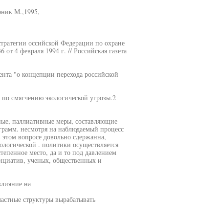
рник М.,1995,
стратегии оссийской Федерации по охране
от 4 февраля 1994 г. // Российская газета
нта "о концепции перехода российской
 по смягчению экологической угрозы.2
ные, паллиативные меры, составляющие
грамм. несмотря на наблюдаемый процесс
 этом вопросе довольно сдержанна,
ологической . политики осуществляется
тепенное место, да и то под давлением
ициатив, ученых, общественных и
влияние на
ластные структуры вырабатывать