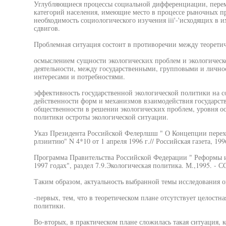
Углубляющиеся процессы социальной дифференциации, пере
категорий населения, имеющие место в процессе рыночных п
необходимость социологического изучения iii'-'исходящих в 
сдвигов.
Проблемная ситуация состоит в противоречии между теорети
осмыслением сущности экологических проблем и экологическ
деятельности, между государственными, групповыми и личн
интересами и потребностями.
эффективность государственной экологической политики на с
действенности форм и механизмов взаимодействия государст
общественности в решении экологических проблем, уровня ос
политики остроты экологической ситуации.
Указ Президента Российской Фелерлшш " О Концепции перех
рлзиитию" N 4*10 от 1 апреля 1996 г.// Российская газета, 199
Программа Правительства Российской Федерации " Реформы и
1997 годах", раздел 7.9.Экологическая политика. М.,1995. - С
Таким образом, актуальность выбранной темы исследования о
-первых, тем, что в теоретическом плане отсутствует целост
политики.
Во-вторых, в практическом плане сложилась такая ситуация, к