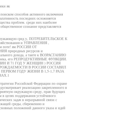
ики як
поиском способов активного включения
льтативность последних осложняется
щества проблем. среди них наиболее
общественное сознание представляется
ужающую сред у, ПОТРЕБИТЕЛЬСКОЕ К
ствования и УПРАВЛЕНИЯ ,
 поте! ям РОССИИ ОТ
 природных ресурсов и
ного дохода, а таите к ВОЗРАСТАНИЮ
овека, его РЕПРОДУКТИВНЫЕ ФУНКЦИИ.
УЖЧИН И 71 ГОД У ЖЕНЩИН ) РОССИЯ
НТ РОЖДАЕМОСТИ В РОССИИ СОСТАВИЛ
 ПЕРВОМ ГОДУ ЖИЗНИ В 1,5-1,7 РАЗА
НАХ.1
стратегии Российской Федерации по охране
едусматривает реализацию закрепленного в
приятную окружащую среду, прав будущих
м в целях поддержания устойчивого
ческих задач в неразрывной связи с
ужащей среды, сбережению и
сновных положений данного указа и идей