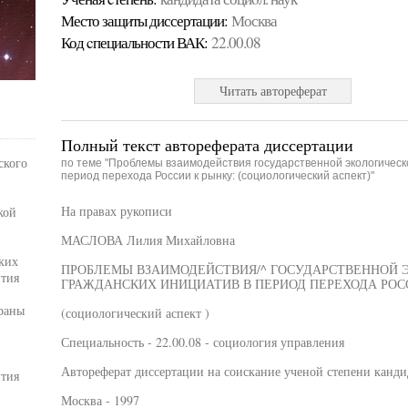
Место защиты диссертации:
Москва
Код cпециальности ВАК:
22.00.08
Читать автореферат
Полный текст автореферата диссертации
ского
по теме "Проблемы взаимодействия государственной экологическо
период перехода России к рынку: (социологический аспект)"
На правах рукописи
кой
МАСЛОВА Лилия Михайловна
ких
ПРОБЛЕМЫ ВЗАИМОДЕЙСТВИЯ/^ ГОСУДАРСТВЕННОЙ 
ития
ГРАЖДАНСКИХ ИНИЦИАТИВ В ПЕРИОД ПЕРЕХОДА РОС
раны
(социологический аспект )
Специальность - 22.00.08 - социология управления
Автореферат диссертации на соискание ученой степени канди
ития
Москва - 1997