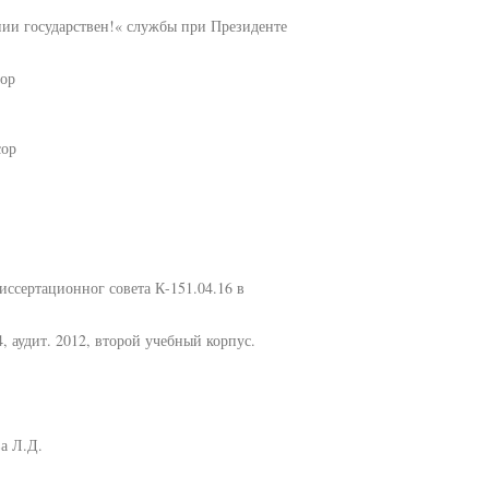
иии государствен!« службы при Президенте
сор
сор
диссертационног совета К-151.04.16 в
, аудит. 2012, второй учебный корпус.
а Л.Д.