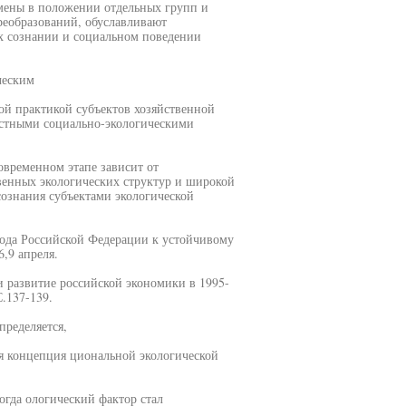
мены в положении отдельных групп и
реобразований, обуславливают
их сознании и социальном поведении
ческим
ой практикой субъектов хозяйственной
остными социально-экологическими
овременном этапе зависит от
венных экологических структур и широкой
ознания субъектами экологической
ода Российской Федерации к устойчивому
6,9 апреля.
 развитие российской экономики в 1995-
С.137-139.
пределяется,
ная концепция циональной экологической
огда ологический фактор стал