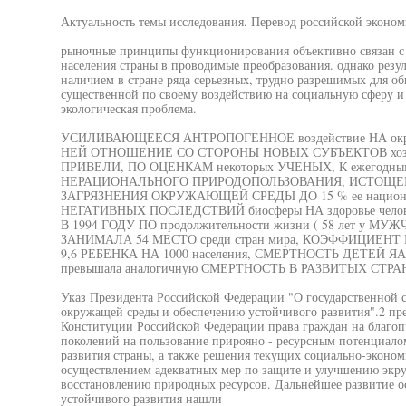
Актуальность темы исследования. Перевод российской эконом
рыночные принципы функционирования объективно связан с 
населения страны в проводимые преобразования. однако резу
наличием в стране ряда серьезных, трудно разрешимых для об
существенной по своему воздействию на социальную сферу и 
экологическая проблема.
УСИЛИВАЮЩЕЕСЯ АНТРОПОГЕННОЕ воздействие НА окр
НЕЙ ОТНОШЕНИЕ СО СТОРОНЫ НОВЫХ СУБЪЕКТОВ хозяй
ПРИВЕЛИ, ПО ОЦЕНКАМ некоторых УЧЕНЫХ, К ежегодным
НЕРАЦИОНАЛЬНОГО ПРИРОДОПОЛЬЗОВАНИЯ, ИСТОЩЕНИЯ
ЗАГРЯЗНЕНИЯ ОКРУЖАЮЩЕЙ СРЕДЫ ДО 15 % ее националь
НЕГАТИВНЫХ ПОСЛЕДСТВИЙ биосферы НА здоровье чел
В 1994 ГОДУ ПО продолжительности жизни ( 58 лет у М
ЗАНИМАЛА 54 МЕСТО среди стран мира, КОЭФФИЦИЕ
9,6 РЕБЕНКА НА 1000 населения, СМЕРТНОСТЬ ДЕТЕЙ ЯА
превышала аналогичную СМЕРТНОСТЬ В РАЗВИТЫХ СТРА
Указ Президента Российской Федерации "О государственной 
окружащей среды и обеспечению устойчивого развития".2 пр
Конституции Российской Федерации права граждан на благо
поколений на пользование прирояно - ресурсным потенциало
развития страны, а также решения текущих социально-экономи
осуществлением адекватных мер по защите и улучшению экр
восстановлению природных ресурсов. Дальнейшее развитие о
устойчивого развития нашли