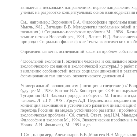
звивается в нескольких направлениях. первое направление х
ученых на разработке концептуальных основ взаимодействия г
См., например,: Воронович Б.А. Философские проблемы взаи
Мысль,1982., Загладин В.В. Методология глобальных облей и 
познания ) / Социально-пософские проблемы М., 19В6., Казна
земные истоки Новосибирск, 1991., Лаптев И.Д. Экологически
природа : Социально-философские 1екты экологических пробл
Определенная ветвь исследований касается проблем собствен
^глобальной экологии1, экологии человека и социальной эко
экологического сознания и экологической культуры.3 р рабо
выявлению особенностей новых социальн движений в развиты
формирования там широко. экологического движения.4
Универсальный эволюционизм ( позиция и следствие ) // Во
будущее М., 1989, Коптюг В.А. Конференция ООН по окружавш
Тугаринов В.П. Законы природы и общества М. Госполитиздат
человек. Л. ЛГУ, 1978., Урсул А.Д. Перспективы зкоразвития 
концепция выживания и устойчивого развития цивилизации) М
перехода Россини на модель устойчивого развития : проблем
экологическая проблема ( Сб. статей. Ответ. ред.Н.М. Маыедо
Философия и экология М., 1994, Экологические проблемы в усл
Новик, А.Н. Фоыичев), М., 1991.и др.
1 См., например,: Александров В.В.,Моисеев Н.Н Модель клима