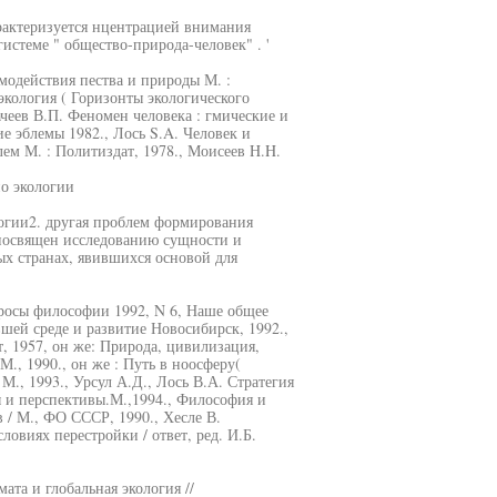
арактеризуется нцентрацией внимания
истеме " общество-природа-человек" . '
модействия пества и природы М. :
экология ( Горизонты экологического
чеев В.П. Феномен человека : гмические и
е эблемы 1982., Лось S.A. Человек и
ем М. : Политиздат, 1978., Моисеев H.H.
но экологии
логии2. другая проблем формирования
т посвящен исследованию сущности и
х странах, явившихся основой для
просы философии 1992, N 6, Наше общее
ей среде и развитие Новосибирск, 1992.,
, 1957, он же: Природа, цивилизация,
М., 1990., он же : Путь в ноосферу(
., 1993., Урсул А.Д., Лось В.А. Стратегия
ы и перспективы.М.,1994., Философия и
в / М., ФО СССР, 1990., Хесле В.
овиях перестройки / ответ, ред. И.Б.
та и глобальная экология //