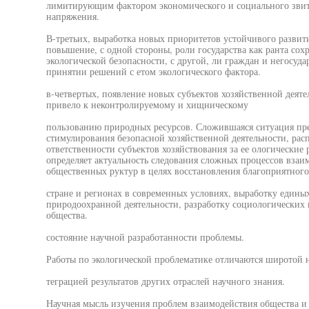
лимитирующим фактором экономического и социального звит
напряжения.
В-третьих, выработка новых приоритетов устойчивого развит
повышение, с одной стороны, роли государства как ранта с
экологической безопасности, с другой, ли граждан и негосуд
принятии решений с етом экологического фактора.
в-четвертых, появление новых субъектов хозяйственной деят
привело к неконтролируемому и хищническому
пользованию природных ресурсов. Сложившаяся ситуация пре
стимулирования безопасной хозяйственной деятельности, рас
ответственности субъектов хозяйствования за ее ологические
определяет актуальность следования сложных процессов взаи
общественных руктур в целях восстановления благоприятного
стране и регионах в современных условиях, выработку едины
природоохранной деятельности, разработку социологических
общества.
состояние научной разработанности проблемы.
Работы по экологической проблематике отличаются широтой н
теграцией результатов других отраслей научного знания.
Научная мысль изучения проблем взаимодействия общества и