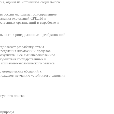
ия, одним из источников социального
ия россии едполагает одновременное
охранения окружащей СРЕДЫ и
арственных организаций в выработке и
ельности в риод рыночных преобразований
дполагает разработку стемы
пределения лномочий и пределов
 результаты. Все вышеперечисленное
модействия государственных и
 социально-экологического баланса
х методических ебований к
 подходов изучению устойчивого развития
аучного поиска,
 природы