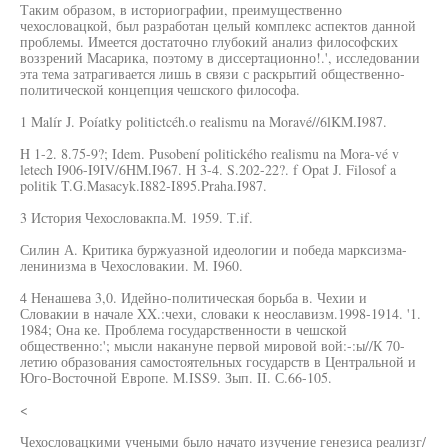
Таким образом, в историографии, преимущественно
чехословацкой, был разработан целый комплекс аспектов данной
проблемы. Имеется достаточно глубокий анализ философских
воззрений Масарика, поэтому в диссертационно!.', исследовании
эта тема затрагивается лишь в связи с раскрытий общественно-
политической концепция чешского философа.
1 Malír J. Poíatky politictcéh.o realismu na Moravé//6lKM.I987.
H 1-2. 8.75-9?; Idem. Pusobení politického realismu na Mora-vé v
letech I906-I9IV/6HM.I967. H 3-4. S.202-22?. f Opat J. Filosof a
politik T.G.Masacyk.I882-I895.Praha.I987.
3 История Чехословакпа.М. 1959. Т.if.
Силин А. Критика буржуазной идеологии и победа марксизма-
ленинизма в Чехословакии. М. I960.
4 Ненашева 3,0. Идейно-политическая борьба в. Чехии и
Словакии в начале XX.:чехи, словаки к неославизм.1998-1914. '1.
1984; Она ке. Проблема государственности в чешской
общественно:'; мысли накануне первой мировой вой:-:ы//К 70-
летию образования самостоятельных государств в Центральной и
Юго-Восточной Европе. M.ISS9. Зып. II. С.66-105.
<
Чехословацкими учеными было начато изучение генезиса реализг/