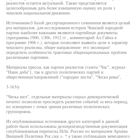
реалистов остается актуальной. Также представляется
целесообразным дать более взвешенную оценку их роли з
чешском национальном'движение.
ИсточниковоЗ базой диссертационного сочинения является целый
рта материалов, для исследования истории Чешской народной
партии наиболее важными являются партийные документы
(программы 1900, 1Э06, 1912 гг., комментарий Ал.Гайна к
программе 1906 г.), которые позволяют выявить цели и характер
чешского реализма, общее направление- его эволюции!
определить особенности трактовки общенациональных проблем
различными партиями.
Материалы прессы, как партии реалистов (газета "Час", журнал
"Наше доба"}, так и других политических партий и
общественных'направлений ("пародии листы", "Ческа ревы",
3-163/у
"Ческа шел", отдельные материалы социал-демократической
печати) позволили проследить развитие событий за весь период,
их освещение с точки зрения различных политических
группировок.
Из опубликованных источников других категорий в данной
работе были использованы делопроизводственная документация
(опубликованная переписка IS/üi, России по материалем Архива
Внешней Политики Рос.ски >, * а также публикации мемуарного