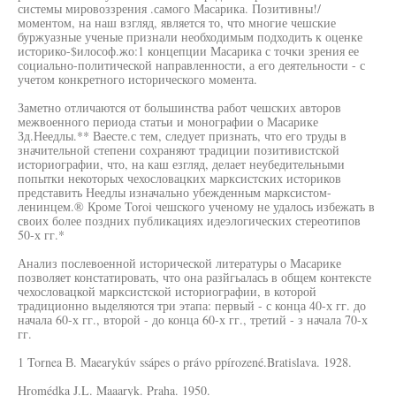
системы мировоззрения .самого Масарика. Позитивны!/
моментом, на наш взгляд, является то, что многие чешские
буржуазные ученые признали необходимым подходить к оценке
историко-$илософ.жо:1 концепции Масарика с точки зрения ее
социально-политической направленности, а его деятельности - с
учетом конкретного исторического момента.
Заметно отличаются от большинства работ чешских авторов
межвоенного периода статьи и монографии о Масарике
Зд.Неедлы.** Ваесте.с тем, следует признать, что его труды в
значительной степени сохраняют традиции позитивистской
историографии, что, на каш езгляд, делает неубедительными
попытки некоторых чехословацких марксистских историков
представить Неедлы изначально убежденным марксистом-
ленинцем.® Кроме Toroi чешского ученому не удалось избежать в
своих более поздних публикациях идеэлогических стереотипов
50-х гг.*
Анализ послевоенной исторической литературы о Масарике
позволяет констатировать, что она разйгьалась в общем контексте
чехословацкой марксистской историографии, в которой
традиционно выделяются три этапа: первый - с конца 40-х гг. до
начала 60-х гг., второй - до конца 60-х гг., третий - з начала 70-х
гг.
1 Tornea В. Maearykúv ssápes о právo ppírozené.Bratislava. 1928.
Hromédka J.L. Maaaryk. Praha. 1950.