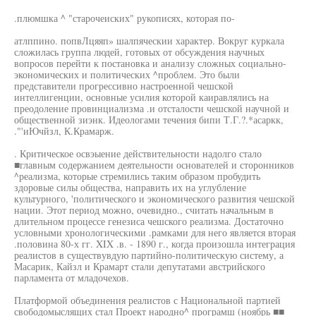
.плюмшка ^ "старочеиских" рукописях, которая по-
атлппино. попвЛцяяп» шалпяческии характер. Вокруг куркала
сложилась группа людей, готовых от обсуждения научных
вопросов перейти к постановка и анализу сложных социально-
экономических и политических ^проблем. Это были
представители прогрессивно настроенной чешской
интеллигенции, основные усилия которой каиравлялись на
преодоление провинциализма .и отсталости чешской научной и
общественной зиэнк. Идеологами течения бипи Т.Г.?.*асаркк,
."'иЮчйзл, К.Крамарж.
. Критическое освэыение действительности надолго стало
■главным содержанием деятельности основателей и сторонников
^реализма, которые стремились таким образом пробудить
здоровые силы общества, направить их на углубление
культурного, 'политического и экономического развития чешской
нации. Этот период можно, очевидно., считать начальным в
длительном процессе генезиса чешского реализма. Достаточно
условными хронологическими .рамками для него является вторая
.половина 80-х гг. XIX .в. - 1890 г., когда произошла интеграция
реалистов в существувдую партийно-политическую систему, а
Масарик, Кайзл и Крамарт стали депутатами австрийского
парламента от младочехов.
Платформой объединения реалистов с Национальной партией
свободомыслящих стал Проект народно^ програмш (ноябрь ■■