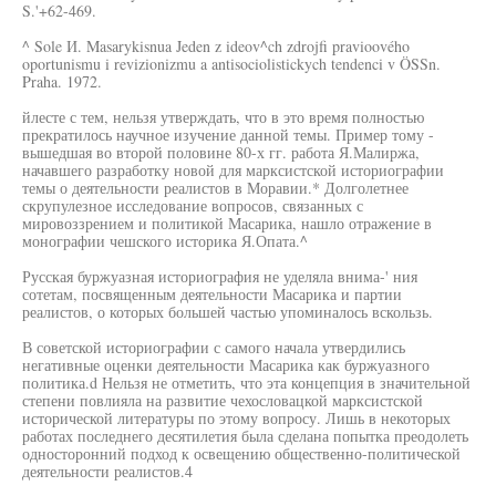
S.'+62-469.
^ Sole И. Masarykisnua Jeden z ideov^ch zdrojfi pravioového
oportunismu i revizionizmu a antisociolistickych tendenci v ÖSSn.
Praha. 1972.
йлесте с тем, нельзя утверждать, что в это время полностью
прекратилось научное изучение данной темы. Пример тому -
вышедшая во второй половине 80-х гг. работа Я.Малиржа,
начавшего разработку новой для марксистской историографии
темы о деятельности реалистов в Моравии.* Долголетнее
скрупулезное исследование вопросов, связанных с
мировоззрением и политикой Масарика, нашло отражение в
монографии чешского историка Я.Опата.^
Русская буржуазная историография не уделяла внима-' ния
сотетам, посвященным деятельности Масарика и партии
реалистов, о которых большей частью упоминалось вскользь.
В советской историографии с самого начала утвердились
негативные оценки деятельности Масарика как буржуазного
политика.d Нельзя не отметить, что эта концепция в значительной
степени повлияла на развитие чехословацкой марксистской
исторической литературы по этому вопросу. Лишь в некоторых
работах последнего десятилетия была сделана попытка преодолеть
односторонний подход к освещению общественно-политической
деятельности реалистов.4