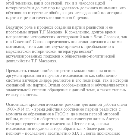
этой тематике, как в советской, так и в чехословацкой
историографии до сих пор не уделялось должного внимания, что
обусловило отсутствие обобщающих исследований по истории
партии и реалистического движекзя б целом.
Ведущую роль в процессе создания партии реалистов и ее
программы играл Т.Г.Масарик. К сожалению, долгое время
направление исторических исследований как в Чехо-Словаки, так
и в Советской Союзе определялось политико-идеологическими
мотивами, что в данном случае привело к преобладанию в
марксистской исторической литература весьма*
актуализированных подходов к общественно-политической
деятелкйсзти Т.Г.Масарихз.
Преодолзть сложившийся отереотип можно лишь на основе
аргументированного научного исследования как собственно
системы взглядов лидера реалистов и его политики, так и истории
созпанной им партии. Этими соображениями и обуславливается в
значительной степени обращение к данной теме, а также степень
ее актуальности».
Осноенш,:и хронологическими рамками для данной работы стали
1900-1914 гг. - время действия собственно партии реалистов с
моминта ее образования в ГэОО г. до начела первой мировой
войны, внесшей в общественно-политическую жизнь Австро-
Венгрии существенные изменения. Шесте с тем, логика
исследования посудила автора обратиться к более раннему
периоду - последнему десятилетию XIX в., когда происходило