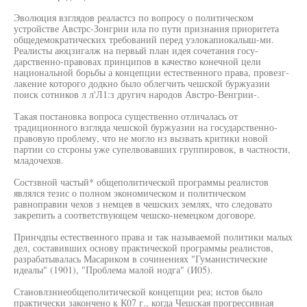
Эволюция взглядов реаластсз по вопросу о политическом
устройстве Австрс-Зонгрии ила по пути признания приоритета
общедемократических требований перед уэлокапиокалыш-ми.
Реалисты аюцзигалж на первый план идея сочетания госу-
дарственно-правовах принципов в качество конечной цели
национальной борьбы а концепции естественного права, провезг-
лакение которого додкно было облегчить чешской буржуазии
поиск сотников л л'Л1:з другич народов Австро-Венгрии-.
Такая постановка вопроса существенно отличалась от
традиционного взгляда чешской буржуазии на государственно-
правовую проблему, что не могло нз вызвать критики новой
партии со стсроны уже супелвовавших группировок, в частности,
младочехов.
Состзвной частый* общеполитической программы реалистов
являлся тезис о полном экономическом и политическом
равноправии чехов з немцев в чешских землях, что следовато
закрепить а соответствующем чешско-немецком договоре.
Принчдпы естественного права и так называемой политики малых
дел, составивших основу практической программы реалистов,
разрабатывалась Масариком в сочинениях "Гуманистические
идеалы" (1901), "Проблема малой нодга" (И05).
Становлзниеобщеполитической концепции реа; истов было
практически закончено к К07 г., когда Чешская прогрессивная