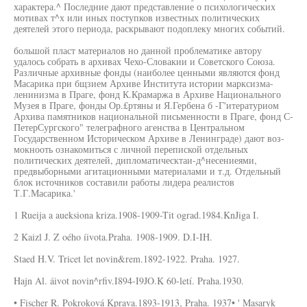
характера.^ Последние дают представление о психологических
мотивах т^х или иных поступков известных политических
деятелей этого периода, раскрывают подоплеку многих событий.
большой пласт материалов но данной проблематике автору
удалось собрать в архивах Чехо-Словакии и Советского Союза.
Различные архивные фонды (наиболее ценными являются фонд
Масарика при бщзием Архиве Института истории марксизма-
ленинизма в Праге, фонд К.Крамаржа в Архиве Национального
Музея в Праге, фонды Ор.£ртяны и Я.Гербена б -Г'итературиом
Архива памятников национальной письменности в Праге, фонд С-
ПетерСургского" телеграфного агенства в Центральном
Государственном Историческом Архиве в Ленинграде) дают воз-
мокнооть ознакомиться с личной перепиской отдельных
политических деятелей, дипломатическтаи-д^несениеями,
предвыборными агитационными материалами и т.д. Отдельный
блок источников составили работы лидера реалистов
Т.Г.Масарика.'
1 Rueija a aueksiona kriza.1908-1909-Tit ograd.1984.KnJiga I.
2 Kaizl J. Z oého íivota.Praha. 1908-1909. D.I-IH.
Staed H.V. Tricet let novin&rem.1892-1922. Praha. 1927.
Hajn Al. áivot novin^rfiv.I894-I9JO.K 60-letí. Praha.1930.
• Fischer R. Pokroková Kprava.1893-1913, Praha. 1937• ' Masaryk