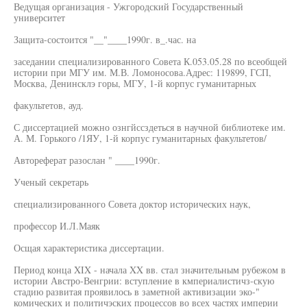
Ведущая организация - Ужгородский Государственный
университет
Защита-состоится "__"____1990г. в_.час. на
заседании специализированного Совета К.053.05.28 по всеобщей
истории при МГУ им. М.В. Ломоносова.Адрес: 119899, ГСП,
Москва, Денинсклэ горы, МГУ, 1-й корпус гуманитарных
факультетов, ауд.
С диссертацией можно ознгйссздеться в научной библиотеке им.
А. М. Горького /1ЯУ, 1-й корпус гуманитарных факультетов/
Автореферат разослан " ____1990г.
Ученый секретарь
специализированного Совета доктор исторических наук,
профессор И.Л.Маяк
Осщая характеристика диссертации.
Период конца XIX - начала XX вв. стал значительным рубежом в
истории Австро-Венгрии: вступление в кмпериалистичз-скую
стадию развитая проявилось в заметной активизации эко-"
комических и политичэских процессов во всех частях империи