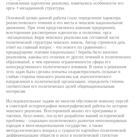
становлении идеологии реализма, намечались особенности его
орга- • низадаонной структуры.
Основной целью данной работы стало определение характера
реалистического течения и его места в чешском национальном
движении. При этом представлялось важным предпринять
всестороннее рассмотрение идеологии и политики, орга-
-низационных 4юрм чешского реализма как составной части
политической структуры чешских земель. Автор стремился дать
ответ на главный вопрос - что нового по сравнению с
предыдущими этапами национально;! борьбы било вносено
реализмом, каковы его отличия от других течений и политических
образований, в чем причини ограниченности сферы его
непосредственного политического влияния. В связи о решением
этлх задач была сделана попытка охарактеризовать сильные и
слабые стороны чешского реализма как ицеологического
направления и политической организации, определить степень
соответствия его политических целей общенациональным
интересам.
Исследовательские задачи во многом обусловили новизну пергой
в советской историографии монографической работы по истории
чешского реализма. Всесторонний анализ его программы и
тактики, безусловно, послузит разработке вашмй исторической
проблемы - социально-политического развития неполноправных
народов в многонациональном государстве, а также
методологического вопроса о сущности партийно-политической
дифференциации обществ и ролл в политической структуре