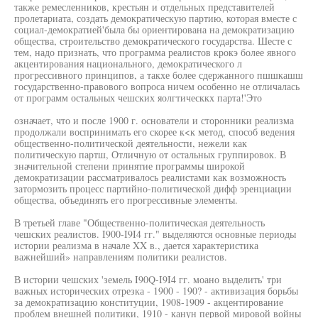
также ремесленников, крестьян и отдельных представителей
пролетариата, создать демократическую партию, которая вместе с
социал-демократией'была бы ориентирована на демократизацию
общества, строительство демократического государства. Шесте с
тем, надо признать, что программа реалистов крокэ более явного
акцентирования национального, демократического л
прогрессивного принципов, а такхе более сдержанного пшшкашш
государственно-правового вопроса ничем особенно не отличалась
от программ остальных чешских яолгтическкх парта!'Это
означает, что и после 1900 г. основатели и сторонники реализма
продолжали воспринимать его скорее к<к метод, способ ведения
общественно-политической деятельности, нежели как
политическую партш, Отличную от остальных группировок. В
значительной степени принятие программы широкой
демократизации рассматривалось реалистами как возможность
затормозить процесс партийно-политической дифф эренциации
общества, объединять его прогрессивные элементы.
В третьей главе "Общественно-политическая деятельность
чешских реалистов. I900-I9I4 гг." выделяются основные периоды
истории реализма в начале XX в., дается характеристика
важнейший» направлениям политики реалистов.
В истории чешских 'земель I90Q-I9I4 гг. моано выделить' три
важных исторических отрезка - 1900 - 190? - активизация борьбы
за демократизацию конституции, 1908-1909 - акцентирование
проблем внешней политики, 1910 - канун первой мировой войны