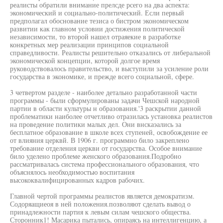
реалисты обратили внимание прелсде рсего на два аспекта:
экономический и социально-политический. Если первый
предполагал обоснование тезиса о бистром экономическом
развитии как главном условии достижения политической
независимости, то второй нашел отраяекие в разработке
конкретных мер реализации принципов социальной
справедливости. Реалисты решительно отказались от либеральной
экономической концепции, которой долгое время
руководствовалось правительство, и выступили за усиление роли
государства в экономике, и прежде всего социальной, сфере.
3 четвертом разделе - наиболее детально разработанной части
программы - были сформулированы задачи Чешской народной
партии в области культуры н образования.'3 раскрытии данной
проблематики наиболее отчетливо отразилась установка реалистов
на проведение политики малых дел. Они внскаэались за
бесплатное образование в школе всех ступеней, освобождение ее
от влияния церквй. В 1906 г. программно било закреплено
требование отделения церкви от государства. Особое внимание
било уделено проблеме женского образования.Подробно
рассматривалась система профессионального образования, что
объяснялось необходимостью воспитания
высококвалифицированных кадров рабочих.
Главной чертой программы реалистов является демократизм.
Содоряащиеоя в ней положения.позволяют сделать вывод о
принадлежности партия к левым силам чешского общества.
Сторонник1! Масарика пытались, опираясь на интеллигенцию, а