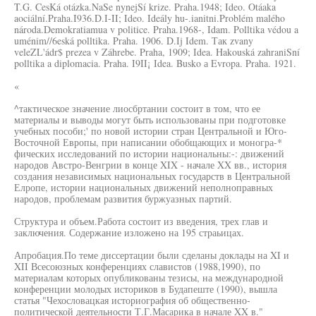
T.G. CesKá otázka.NaSe nynejSí krize. Praha.1948; Ideo. Otáaka
aociální.Praha.I936.D.I-II; Ideo. Ideály hu-.ianitni.Problém malého
národa.Demokratiamua v politice. Praha.1968-, Idam. Polltika védou a
uménim//6eská polltika. Praha. 1906. D.Ij Idem. Так zvany
veleZL'ádr$ prezea v Záhrebe. Praha, 1909; Idea. Hakouská zahraniSní
polltika a diplomacia. Praha. I9II¡ Idea. Busko а Evropa. Praha. 1921.
«
^тактическое значение лиосбртании состоит в том, что ее
материалы и выводы могут быть использованы при подготовке
учебных пособи;' по новой истории стран Центральной и Юго-
Восточной Европы, при написании обобщающих и моногра-*
фических исследований по истории национальны:-: движений
народов Австро-Венгрии в конце XIX - начале XX вв., история
создания независимых национальных государств в Центральной
Елропе, истории национальных движений неполноправных
народов, проблемам развития буржуазных партий.
Структура и объем.Работа состоит из введения, трех глав и
заключения. Содержание изложено на 195 страьицах.
Апробация.По теме диссертации были сделаны доклады на XI и
XII Всесоюзных конференциях славистов (1988,1990), по
материалам которых опубликованы тезисы, на международной
конференции молодых историков в Будапеште (1990), вышла
статья "Чехословацкая историография об общественно-
политической деятельности Т.Г.Масарика в начале XX в."