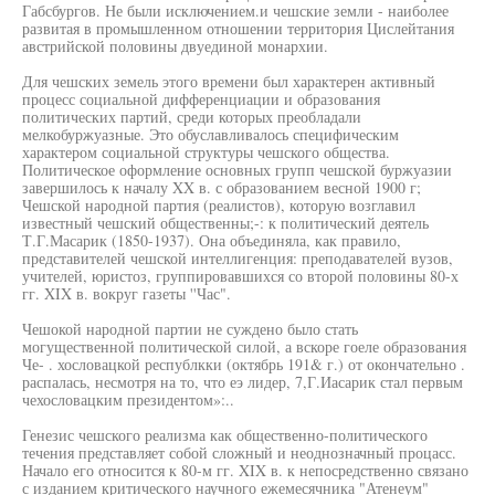
Габсбургов. Не были исключением.и чешские земли - наиболее
развитая в промышленном отношении территория Цислейтания
австрийской половины двуединой монархии.
Для чешских земель этого времени был характерен активный
процесс социальной дифференциации и образования
политических партий, среди которых преобладали
мелкобуржуазные. Это обуславливалось специфическим
характером социальной структуры чешского общества.
Политическое оформление основных групп чешской буржуазии
завершилось к началу XX в. с образованием весной 1900 г;
Чешской народной партия (реалистов), которую возглавил
известный чешский общественны;-: к политический деятель
Т.Г.Масарик (1850-1937). Она объединяла, как правило,
представителей чешской интеллигенция: преподавателей вузов,
учителей, юристоз, группировавшихся со второй половины 80-х
гг. XIX в. вокруг газеты ''Час".
Чешокой народной партии не суждено было стать
могущественной политической силой, а вскоре гоеле образования
Че- . хословацкой республкки (октябрь 191& г.) от окончательно .
распалась, несмотря на то, что еэ лидер, 7,Г.Иасарик стал первым
чехословацким президентом»:..
Генезис чешского реализма как общественно-политического
течения представляет собой сложный и неоднозначный процасс.
Начало его относится к 80-м гг. XIX в. к непосредственно связано
с изданием критического научного ежемесячника "Атенеум"