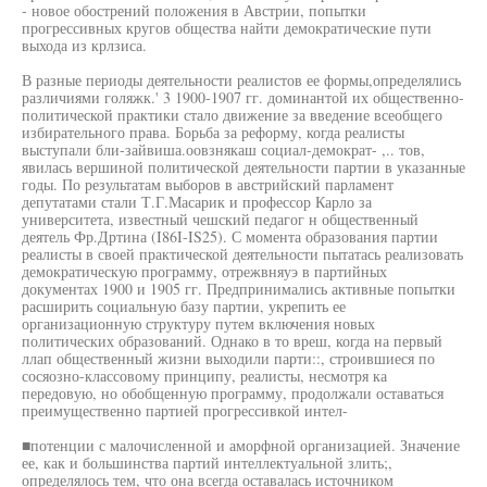
- новое обострений положения в Австрии, попытки
прогрессивных кругов общества найти демократические пути
выхода из крлзиса.
В разные периоды деятельности реалистов ее формы,определялись
различиями голяжк.' 3 1900-1907 гг. доминантой их общественно-
политической практики стало движение за введение всеобщего
избирательного права. Борьба за реформу, когда реалисты
выступали бли-зайвиша.оовзнякаш социал-демократ- ,.. тов,
явилась вершиной политической деятельности партии в указанные
годы. По результатам выборов в австрийский парламент
депутатами стали Т.Г.Масарик и профессор Карло за
университета, известный чешский педагог н общественный
деятель Фр.Дртина (I86I-IS25). С момента образования партии
реалисты в своей практической деятельности пытатась реализовать
демократическую программу, отрежвняуэ в партийных
документах 1900 и 1905 гг. Предпринимались активные попытки
расширить социальную базу партии, укрепить ее
организационную структуру путем включения новых
политических образований. Однако в то вреш, когда на первый
ллап общественный жизни выходили парти::, строившиеся по
сосяозно-классовому принципу, реалисты, несмотря ка
передовую, но обобщенную программу, продолжали оставаться
преимущественно партией прогрессивкой интел-
■потенции с малочисленной и аморфной организацией. Значение
ее, как и большинства партий интеллектуальной злить;,
определялось тем, что она всегда оставалась источником