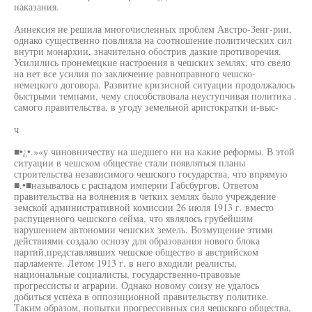
наказания.
Аннексия не решила многочисленных проблем Австро-Зенг-рии,
однако существенно повлияла на соотношение политических сил
внутри монархии, значительно обострив дазкие противоречия.
Усилились пронемецкие настроения в чешских землях, что свело
на нет все усилия по заключение равноправного чешско-
немецкого договора. Развитие кризисной ситуации продолжалось
быстрыми темпами, чему способствовала неуступчивая политика .
самого правительства, в угоду земельной аристократки и-выс-
ч
■•¿•.»«у чиновничеству на шедшего ни на какие реформы. В этой
ситуации в чешском обществе стали появляться планы
строительства независимого чешского государства, что впрямую
■.•■называлось с распадом империи Габсбургов. Ответом
правительства на волнения в четких землях было учреждение
земской административной комиссии 26 июля 1913 г. вместо
распущенного чешского сейма, что являлось грубейшим
нарушением автономии чешских земель. Возмущение этими
действиями создало оснозу для образования нового блока
партий,представлявших чешское общество в австрийском
парламенте. Летом 1913 г. в него входили реалисты,
национальные социалисты, государственно-правовые
прогрессисты и аграрии. Однако новому соизу не удалось
добиться успеха в оппозиционной правительству политике.
Таким образом, попытки прогрессивных сил чешского общества,