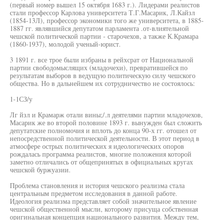
(первый номер вышел 15 октября 1683 г.). Лидерами реалистов
стали профессор Карлова университета Т.Г.Масарик, Л.Кайзл
(1854-13Л), профессор экономики того же университета, в 1885-
1887 гг. являвшийся депутатом парламента .от-влиятельной
чешской политической партии - старочехов, а также К.Крамара
(1860-1937), молодой ученый-юрист.
3 1891 г. все трое были избраны в рейхсрат от Национальной
партии свободомыслящих (младочехи), превратившейся по
результатам выборов в ведущую политическую силу чешского
общества. Но в дальнейшем их сотрудничество не состоялось:
1-1СЗ/у
Лг йзл и Крамарж отали вины;/.л деятелями партии младочехов,
Масарик же во второй половине 1893 г. вынужден был сложить
депутатские полномочия и вплоть до конца 90-х гг. отошел от
непосредственной политической деятельности. В этот период в
атмосфере острых политических я идеологических опоров
рождалась программа реалистов, многие положения которой
заметно отличались от общепринятых в официальных кругах
чешской буржуазии.
Проблема становления и история чешского реализма стала
центральным предметом исследования в данной работе.
Идеология реализма представляет собой значительное явление
чешской общественной мысли, которому присуща собственная
оригинальная концепция национального развития. Между тем,