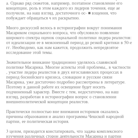
а. Однако ряд сюжетов, например, поэтапное становление его
концепции, роль в этом каждого из лидеров точения, еще ае
получили, на наш взгляд, достаточного ос- ■ взщения, что
побуждает обращаться ч их раскрытию.
Много дискуссий велось в историографии вокруг понимания
Масариком социального вопроса, что обусловило появление
широкого спектра оценок социальной политики лидера реалистов:
от идеализации ее в межооенный период до резкой критики в 50-е
гг. Необходимо, как нам кажется, продолжить непредвзятое
исследование этой темы.
Значительное вникание традиционно уделялось славянской
политике Масарика. Многие аспекты этой проблемы,, в частности
, участие лидера реалистов в двух югославяиских процессах в
период боснийского кризиса, словацкие и русские связи
Масарика, уже достаточно подробно рассмотрены в литературе.
Поэтому в данной работе их освещение будет носить
подчиненный характер. Вместе с тем, недостаточно, на наш
взгляд, разработан в историографии вопрос о становлении
внешнеполитической концепции реалистов.
Практически полностью вне внимания историков оказались
причины образования и анализ программы Чешской народной
партии, ее политическая история.
3 целом, приходится констатировать, что задача комплексного
изучения различных сторон деятельности Масарика и партии