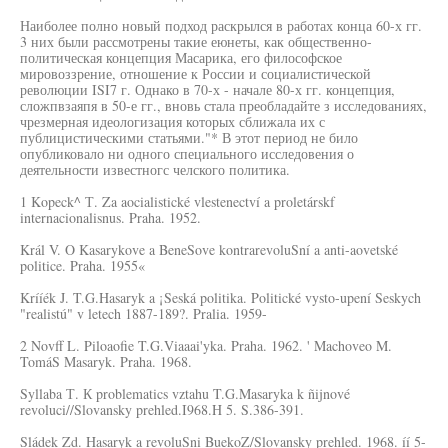
Наиболее полно новый подход раскрылся в работах конца 60-х гг.
3 них были рассмотрены такие еюнеты, как общественно-
политическая концепция Масарика, его философское
мировоззрение, отношение к России и социалистической
революции ISI7 г. Однако в 70-х - начале 80-х гг. концепция,
сложпвзаяпя в 50-е гг., вновь стала преобладайте з исследованиях,
чрезмерная идеологизация которых сближала их с
публицистическими статьями."* В этот период не било
опубликовало ни одного специального исследовения о
деятельности известногс челского политика.
1 Kopeck^ Т. Za aocialistické vlestenectví a proletárskf
internacionalisnus. Praha. 1952.
Král V. O Kasarykove a BeneSove kontrarevoluSní a anti-aovetské
politice. Praha. 1955«
Krííék J. T.G.Hasaryk a ¡Seská politika. Politické vysto-upení Seskych
"realistú" v letech 1887-189?. Pralia. 1959-
2 Novff L. Piloaofie T.G.Viaaai'yka. Praha. 1962. ' Machoveo M.
TomáS Masaryk. Praha. 1968.
Syllaba Т. К problematics vztahu T.G.Masaryka k ñijnové
revoluci//Slovansky prehled.I968.H 5. S.386-391.
Sládek Zd. Hasaryk a revoluSni BuekoZ/Slovansky prehled. 1968. íí 5-