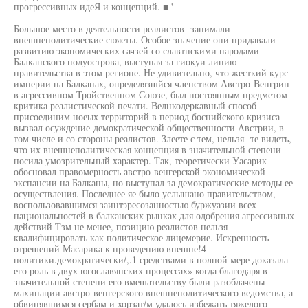
прогрессивных идеЯ и концепций. ■ '
Большое место в деятельности реалистов -занимали
внешнеполитические сюяеты. Особое значение они придавали
развитию экономических сачзей со славтнскими народами
Балканского полуострова, выступая за гиокуи линию
правительства в этом регионе. Не удивительно, что жесткий курс
империи на Балканах, определязшйся членством Австро-Венгрип
в агрессивном Тройственном Союзе, был постоянным предметом
критика реалистической печати. Велнкодеркавный способ
присоединим ноеых территорий в период боснийского кризиса
вызвал осуждение-демократической общественности Австрии, в
том числе и со стороны реалистов. Злеете с тем, нельзя -те видеть,
что их внешнеполитическая концепция в значительной степени
носила умозрительный характер. Так, теоретически Уасарик
обосновал правомерность австро-венгерской экономической
экспансии на Балканы, но выступал за демократические методы ее
осуществления. Последнее яе было услышано правительством,
воспользовавшимся заинтэресозанностью буржуазии всех
национальностей в балканских рынках для одобрения агрессивных
действий Тзм не менее, позицию реалистов нельзя
квалифицировать как политическое лицемерие. Искренность
отрешений Масарика к проведению внешне!4
политики.демократически/,.1 средствами в полной мере доказала
его роль в двух югославянских процессах» когда благодаря в
значительной степени его вмешательству были разоблачены
махинации австро-венгерского внешнеполитического ведомства, а
обвинявшимся сербам и хорзат/м удалось избежать тяжелого