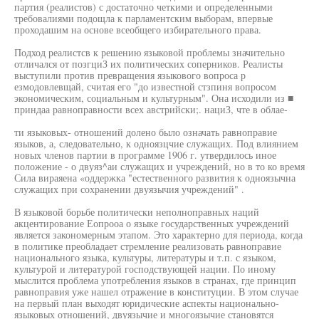
партия (реалистов) с достаточно четкими и определенными
требовалиями подощла к парламентским выборам, впервые
проходашим на основе всеобщего избирательного права.
Подход реалистсв к решению языковой проблемы значительно
отличался от позгциЗ их политических соперников. Реалисты
выступили против превращения языкового вопроса р
езмодовлевщай, считая его "до известной стзпиня вопросом
экономическим, социальным и культурным". Она исходили из ■
приндаа равноправности всех австрийски;. нациЗ, чте в облае-
ти языковых- отношений долено было означать равноправие
языков, а, следовательно, к одноязцчие служащих. Под влиянием
новых членов партии в программе 1906 г. утвердилось иное
положение - о двуяз^аи служащих и учреждений, но в то ко время
Сила вираяена «оддержка "естественного развития к одноязычна
служащих при сохранении двуязычия учреждений" .
В языковой борьбе политически неполноправных наций
акцентирование Еопрооа о языке государственных учреждений
является закономерным этапом. Это характерно для периода, когда
в политике преобладает стремление реализовать равноправие
национального языка, культуры, литературы и т.п. с языком,
культурой и литературой господствующей нации. По иному
мыслится проблема употребления языков в странах, где принцип
равноправия уже нашел отражение в конституции. В этом случае
на первый план выходят юридические аспекты национально-
языковых отношений, двуязычие и многоязычие становятся