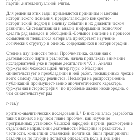
партий .интеллектуальной элиты.
Для решения этих задач применяются принципы и методы
исторического познания, предполагающего конкретно-
исторический подход к анализу событий в их диалектическом
развитии. Систематизация и анализ информации позволяют
сделать ряд выводов и обобщений.-Большое значение в процессе
осмысления тлевшегося материала приобретает изучение
логических структур и оценок, содержащихся в историографии.
Степень изученности темы. Проблематика, связанная с
деятельностью партии резлистов, начала привлекать внимание
исследователей уже в первые десятилетия ^Х в. Анализ
буржуазной чехословацкой литературы о Масарике
свидетельствует о преобладании в ней работ, посвященных лрехце
всего самому лидеру реалистов. Несмотря на распространенна
публикаций проймущест-венно апологетического характера,
буржуазная историография ' по проблеме далеко неоднородна, о
чем свидетельствует ряд
г-гез/у
критико-аьалитических исследований.* В них началась разработка
таких важных з научном плане проблем, как изучение
программных установок Чешской народной партии, рассмотрение
отдельных направлений деятельности Масарика и реалистов, в
частности, концепции славянской политики, бшга предприняты
различные по глубине попытки определить роль и значение