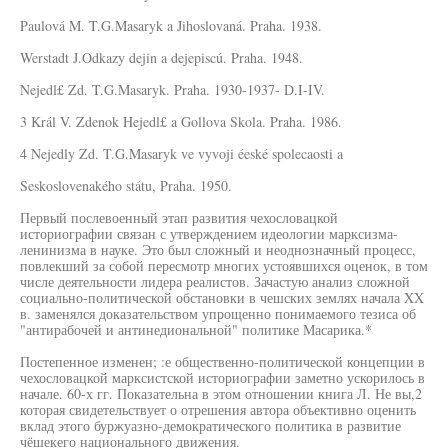
Paulová M. T.G.Masaryk a Jihoslovaná. Praha. 1938.
Werstadt J.Odkazy dejin a dejepiscú. Praha. 1948.
Nejedl£ Zd. T.G.Masaryk. Praha. 1930-1937- D.I-IV.
3 Král V. Zdenok Hejedl£ a Gollova Skola. Praha. 1986.
4 Nejedly Zd. T.G.Masaryk ve vyvoji éeské spolecaosti a
Seskoslovenakého státu, Praha. 1950.
Первый послевоенный этап развития чехословацкой
историографии связан с утверждением идеологии марксизма-
ленинизма в науке. Это был сложный и неоднозначный процесс,
повлекший за собой пересмотр многих устоявшихся оценок, в том
числе деятельности лидера реалистов. Зачастую анализ сложной
социально-политической обстановки в чешских землях начала XX
в. заменялся доказательством упрощенно понимаемого тезиса об
"антирабочей и антинедиональной" политике Масарика.*
Постепенное изменен; :е общественно-политической концепции в
чехословацкой марксистской историографии заметно ускорилось в
начале. 60-х гг. Показательна в этом отношении книга Л. Не вы,2
которая свидетельствует о отрешения автора объективно оценить
вклад этого буржуазно-демократического политика в развитие
чёшекего национального движения.