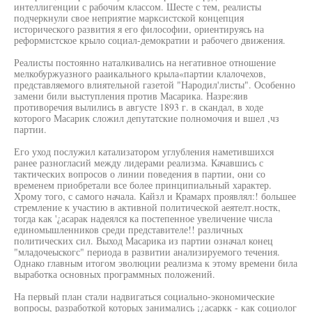
интеллигенции с рабочим классом. Шесте с тем, реалисты
подчеркнули свое неприятие марксистской концепция
исторического развития я его философии, ориентируясь на
реформистское крыло социал-демократии и рабочего движения.
Реалисты постоянно наталкивались на негативное отношение
мелкобуржуазного рааикального крыла«партии клалочехов,
представляемого влиятельной газетой "Народил'листы". Особенно
замени били выступления против Масарика. Назре:яив
противоречия вылились в августе 1893 г. в скандал, в ходе
которого Масарик сложил депутатские полномочия и вшел ,чз
партии.
Его уход послужил катализатором углубления наметившихся
ранее разногласий между лидерами реализма. Качавшись с
тактических вопросов о линии поведения в партии, они со
временем приобретали все более принципиальный характер.
Хрому того, с самого начала. Кайзл и Крамарх проявлял:! большее
стремление к участию в активной политической аеятелт.ностк,
тогда как '¿асарак надеялся ка постепенное увеличение числа
единомышленников среди представителе!! различных
политических сил. Выход Масарика из партии означал конец
"младочеыскогс" периода в развитии анализируемого течения.
Однако главным итогом эволюции реализма к этому времени била
выработка основных программных положений.
На первый план стали надвигаться социально-экономические
вопросы, разработкой которых занимались ¡¿асаркк - как социолог