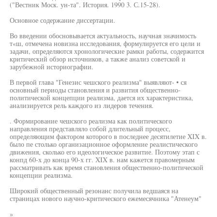
("Вестник Моск. ун-та". История. 1990 3. С.15-28).
Основное содержание диссертации.
Во введении обосновывается актуальность, научная значимость
т«ш, отмечена новизна исследования, формулируется его цели и
задачи, определяются хронологические рамки работы, содержится
критический обзор источников, а также анализ советской и
зарубежной историографии.
В первой глава "Генезис чешского реализма" выявляют- • ся
основный периоды становления и развития общественно-
политической концепции реализма, дается их характеристика,
анализируется рель каждого из лидеров течения.
. Формирование чешского реализма как политического
направления представляло собой длительный процесс,
определяющим фактором которого в последнее десятилетие XIX в.
было пе столько организационное оформление реалистического
движения, сколько его идеологическое развитие. Поэтому этап с
конпд 60-х до конца 90-х гг. XIX в. нам кажется правомерным
рассматривать как время становления общественно-политической
концепции реализма.
Широкий общественный резонанс получила ведшаяся на
страницах нового научно-критического ежемесячника "Атенеум"
»