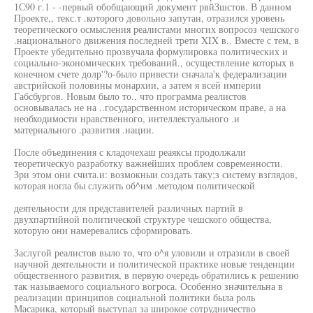
1С90 г.1 - -первый обобщающий документ рвйЗшстов. В данном
Проекте,, текс.т .которого довольно запутан, отразился уровень
теоретического осмысления реалистами многих вопросоз чешского
.национального движения последней трети XIX в.. Вместе с тем, в
Проекте убедительно прозвучала формулировка политических и
социально-экономических требований., осуществление которых в
конечном счете долр'?о-было привести сначала'к федерализации
австрийской половины монархии, а затем я всей империи
Габсбургов. Новым было то., что программа реалистов
основывалась не на ..государственном историческом праве, а на
необходимости нравственного, интеллектуального .и
материального .развития .нации.
После объединения с кладочехаш реаяксы продолжали
теоретическуо разработку важнейших проблем современности.
Зри этом они счита.и: возмокныи создать таку;з систему взглядов,
которая ногла бы служить об^им .методом политической
деятельности для представителей различных партий в
двухпартийной политической структуре чешского общества,
которую они намеревались сформировать.
Заслугой реалистов выло то, что о^я уловили и отразили в своей
научной деятельности и политической практике новые тенденции
общественного развития, в первую очередь обратились к решению
так называемого социального вогроса. Особенно значительна в
реализации принципов социальной политики была роль
Масарика, который выступал за широкое сотрудничество