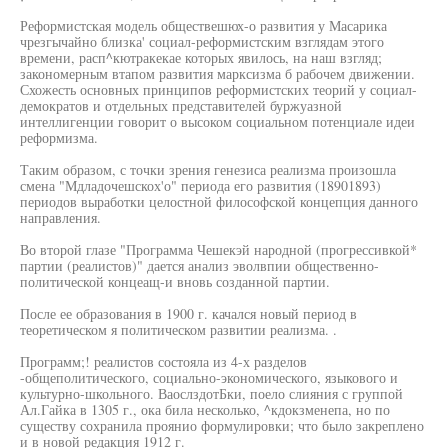
Реформистская модель обществешюх-о развития у Масарика
чрезгычайно близка' социал-реформистским взглядам этого
времени, расп^кютракекае которых явилось, на наш взгляд;
закономерным втапом развития марксизма б рабочем движении.
Схожесть основных принципов реформистских теорий у социал-
демократов и отдельных представителей буржуазной
интеллигенции говорит о высоком социальном потенциале идеи
реформизма.
Таким образом, с точки зрения генезиса реализма произошла
смена "Мдладочешскох'о" периода его развития (18901893)
периодов выработки целостной философской концепция данного
направления.
Во второй глазе "Программа Чешекэй народной (прогрессивкой*
партии (реалистов)" дается анализ эволвпии общественно-
политической концеащ-и вновь созданной партии.
После ее образования в 1900 г. качался новый период в
теоретическом я политическом развитии реализма. .
Программ;! реалистов состояла из 4-х разделов
-общеполитического, социально-экономического, языкового и
культурно-школьного. ВаослздотБки, поело слияния с группой
Ал.Гайка в 1305 г., ока била несколько, ^кдокзменепа, но по
существу сохранила проянио формулировки; что было закреплено
и в новой редакция 1912 г.