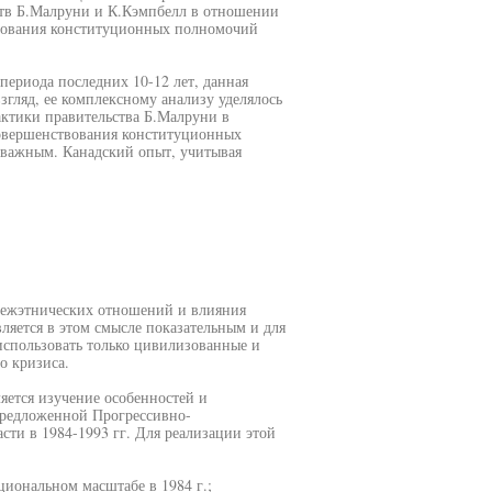
ьств Б.Малруни и К.Кэмпбелл в отношении
твования конституционных полномочий
периода последних 10-12 лет, данная
згляд, ее комплексному анализу уделялось
актики правительства Б.Малруни в
совершенствования конституционных
 важным. Канадский опыт, учитывая
 межэтнических отношений и влияния
яется в этом смысле показательным и для
 использовать только цивилизованные и
о кризиса.
яется изучение особенностей и
предложенной Прогрессивно-
сти в 1984-1993 гг. Для реализации этой
иональном масштабе в 1984 г.;