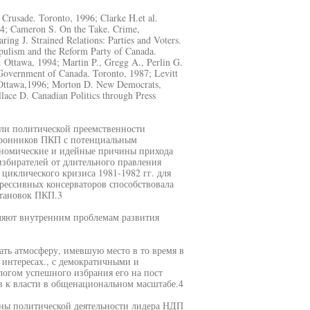
 Crusade. Toronto, 1996; Clarke H.et al.
84; Cameron S. On the Take. Crime,
ing J. Strained Relations: Parties and Voters.
pulism and the Reform Party of Canada.
 Ottawa, 1994; Martin P., Gregg A., Perlin G.
Government of Canada. Toronto, 1987; Levitt
nt Ottawa,1996; Morton D. New Democrats,
lace D. Canadian Politics through Press
ли политической преемственности
оронников ПКП с потенциальным
кономические и идейные причины прихода
избирателей от длительного правления
циклического кризиса 1981-1982 гг. для
рессивных консерваторов способствовала
становок ПКП.3
еляют внутренним проблемам развития
ать атмосферу, имевшую место в то время в
 интересах., с демократичными и
логом успешного избрания его на пост
ов к власти в общенациональном масштабе.4
ены политической деятельности лидера НДП