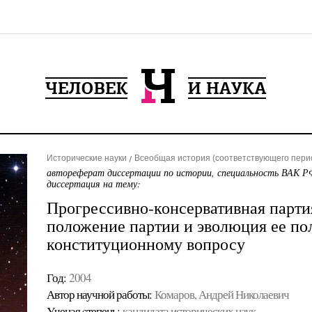
Исторические науки
Всеобщая история (соответствующего пери
автореферат диссертации по истории, специальность ВАК РФ
диссертация на тему:
Прогрессивно-консервативная партия
положение партии и эволюция ее по
конституционному вопросу
Год:
2004
Автор научной работы:
Комаров, Андрей Николаевич
Ученая cтепень:
кандидата исторических наук