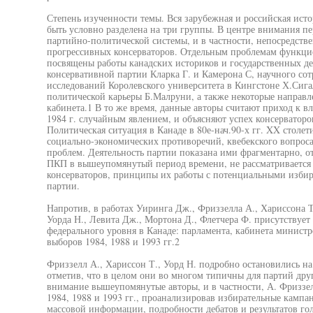
Степень изученности темы. Вся зарубежная и российская ист
быть условно разделена на три группы. В центре внимания п
партийно-политической системы, и в частности, непосредств
прогрессивных консерваторов. Отдельным проблемам функци
посвящены работы канадских историков и государственных де
консервативной партии Кларка Г. и Камерона С, научного с
исследований Королевского университета в Кингстоне Х.Сиг
политической карьеры Б.Малруни, а также некоторые направл
кабинета.1 В то же время, данные авторы считают приход к 
1984 г. случайным явлением, и объясняют успех консерваторо
Политическая ситуация в Канаде в 80е-нач.90-х гг. XX столет
социально-экономических противоречий, квебекского вопрос
проблем. Деятельность партии показана ими фрагментарно, о
ПКП в вышеупомянутый период времени, не рассматривается 
консерваторов, принципы их работы с потенциальными избира
партии.
Напротив, в работах Уиринга Дж., Фриззелла А., Хариссона Т.
Уорда Н., Левита Дж., Мортона Д., Флетчера Ф. присутствуе
федерального уровня в Канаде: парламента, кабинета минист
выборов 1984, 1988 и 1993 гг.2
Фриззелл А., Хариссон Т., Уорд Н. подробно остановились 
отметив, что в целом они во многом типичны для партий дру
внимание вышеупомянутые авторы, и в частности, А. Фриззе
1984, 1988 и 1993 гг., проанализировав избирательные кампа
массовой информации, подробности дебатов и результатов го