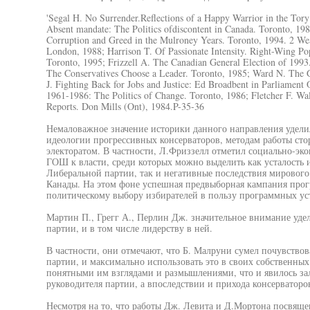
'Segal H. No Surrender.Reflections of a Happy Warrior in the Tory
Absent mandate: The Politics ofdiscontent in Canada. Toronto, 19
Corruption and Greed in the Mulroney Years. Toronto, 1994. 2 Wear
London, 1988; Harrison T. Of Passionate Intensity. Right-Wing Po
Toronto, 1995; Frizzell A. The Canadian General Election of 1993.
The Conservatives Choose a Leader. Toronto, 1985; Ward N. The 
J. Fighting Back for Jobs and Justice: Ed Broadbent in Parliame
1961-1986: The Politics of Change. Toronto, 1986; Fletcher F. Wal
Reports. Don Mills (Ont), 1984.P-35-36
Немаловажное значение историки данного направления удели
идеологии прогрессивных консерваторов, методам работы ст
электоратом. В частности, Л.Фриззелл отметил социально-э
ГОШ к власти, среди которых можно выделить как усталость 
Либеральной партии, так и негативные последствия мирового 
Канады. На этом фоне успешная предвыборная кампания прог
политическому выбору избирателей в пользу программных у
Мартин П., Грегг А., Перлин Дж. значительное внимание уд
партии, и в том числе лидерству в ней.
В частности, они отмечают, что Б. Малруни сумел почувствов
партии, и максимально использовать это в своих собственных
понятными им взглядами и размышлениями, что и явилось за
руководителя партии, а впоследствии и прихода консерватор
Несмотря на то, что работы Дж. Левита и Д.Мортона посвящ