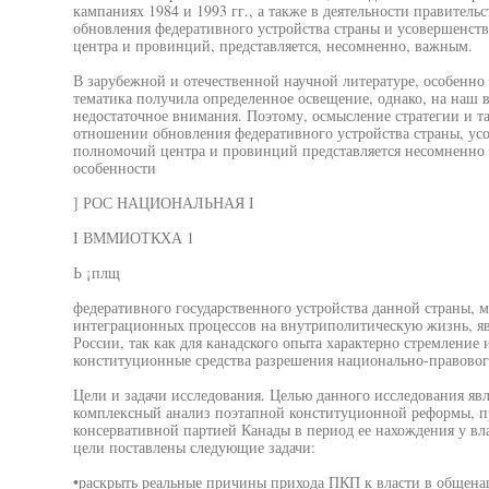
кампаниях 1984 и 1993 гг., а также в деятельности правител
обновления федеративного устройства страны и усовершенс
центра и провинций, представляется, несомненно, важным.
В зарубежной и отечественной научной литературе, особенно 
тематика получила определенное освещение, однако, на наш в
недостаточное внимания. Поэтому, осмысление стратегии и т
отношении обновления федеративного устройства страны, у
полномочий центра и провинций представляется несомненно
особенности
] РОС НАЦИОНАЛЬНАЯ I
I ВММИОТКХА 1
Ь ¡плщ
федеративного государственного устройства данной страны,
интеграционных процессов на внутриполитическую жизнь, явл
России, так как для канадского опыта характерно стремление
конституционные средства разрешения национально-правовог
Цели и задачи исследования. Целью данного исследования явл
комплексный анализ поэтапной конституционной реформы, 
консервативной партией Канады в период ее нахождения у вла
цели поставлены следующие задачи:
•раскрыть реальные причины прихода ПКП к власти в общенац