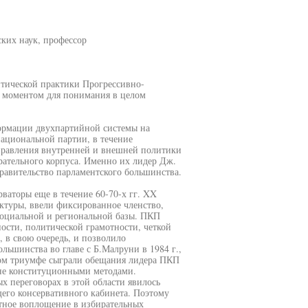
ских наук, профессор
итической практики Прогрессивно-
м моментом для понимания в целом
ормации двухпартийной системы на
национальной партии, в течение
правления внутренней и внешней политики
рательного корпуса. Именно их лидер Дж.
равительство парламентского большинства.
ваторы еще в течение 60-70-х гг. XX
ктуры, ввели фиксированное членство,
оциальной и региональной базы. ПКП
ости, политической грамотности, четкой
в свою очередь, и позволило
льшинства во главе с Б.Малруни в 1984 г.,
том триумфе сыграли обещания лидера ПКП
не конституционными методами.
х переговорах в этой области явилось
его консервативного кабинета. Поэтому
тное воплощение в избирательных