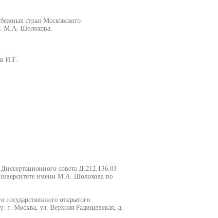
убежных стран Московского
м. М.А. Шолохова.
в И.Г.
и Диссертационного совета Д.212.136.03
ниверситете имени М.А. Шолохова по
о государственного открытого
: г. Москва, ул. Верхняя Радищевская, д.