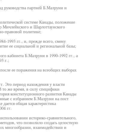
д руководства партией Б.Малруни и
 политической системе Канады, положение
ер Мичлейкского и Шарлоттаунского
но-правовой политике;
4-1993 гг., и, прежде всего, смену
итие ее социальной и региональной базы;
го кабинета Б.Малруни в 1990-1992 гг., а
3 г.;
 после ее поражения на всеобщих выборах
г. Это период нахождения у власти
В то же время, в силу специфики
стория конституционного развития Канады
анные с избранием Б.Малруни на пост
е дается общая характеристика
04 гг.
 использовании историко-сравнительного,
методов, что позволило создагь целостную
 их многообразии, взаимодействии и