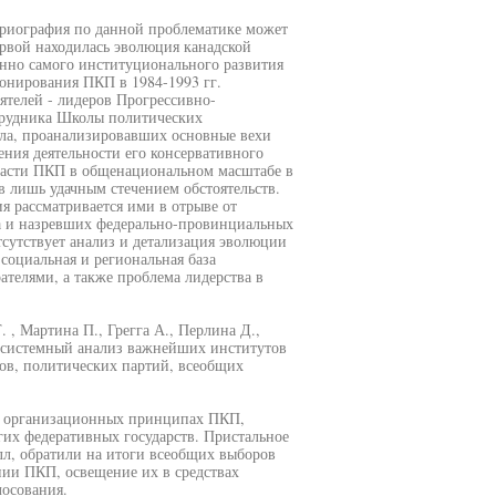
ориография по данной проблематике может
ервой находилась эволюция канадской
енно самого институционального развития
онирования ПКП в 1984-1993 гг.
ятелей - лидеров Прогрессивно-
отрудника Школы политических
ала, проанализировавших основные вехи
ения деятельности его консервативного
власти ПКП в общенациональном масштабе в
в лишь удачным стечением обстоятельств.
ия рассматривается ими в отрыве от
а и назревших федерально-провинциальных
тсутствует анализ и детализация эволюции
социальная и региональная база
телями, а также проблема лидерства в
 , Мартина П., Грегга А., Перлина Д.,
т системный анализ важнейших институтов
ров, политических партий, всеобщих
на организационных принципах ПКП,
гих федеративных государств. Пристальное
лл, обратили на итоги всеобщих выборов
нии ПКП, освещение их в средствах
лосования.