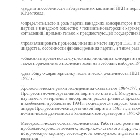
•выделить особенности избирательных кампаний ПКП в перио
К.Кэмпбелл;
•определить место и роль партии канадских консерваторов в
партии в канадском обществе; • показать новаторский характ
соглашений, применительно к предшествующей государствен
•проанализировать процессы, имевшие место внутри ПКП в 198
лидерства, особенности финансирования партии, а также разв
•объяснить провал конституционных инициатив консервативно
также поражение его последователей на всеобщих выборах 199
•дать общую характеристику политической деятельности ПКП
1993 г.
Хронологические рамки исследования охватывают 1984-1993 г
Прогрессивно-консервативной партии во главе с Б.Малруни. 
изучаемого материала, в диссертации рассматривается преды
и квебекской проблемы до 1984 г., освещаются вопросы, связ
лидера Прогрессивно-консервативной партии в 1983 г., а такж
политической деятельности канадских консерваторов в 1993-20
Методологические основы исследования. Работа построена на
проблемно-хронологического, историко-системного и других 
историческую картину, состоящую из совокупности фактов в
развитии.