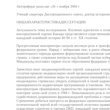
Автореферат разослан «26 » ноября 2004 г.
Ученый секретарь Диссертационного совета, доктор историче
ОБЩАЯХАРАКТЕРИСТИКАДИССЕРТАЦИИ
Актуальность темы исследования. Изучение идеологии и пол
консервативной партии Канады представляется существенны
канадской новейшей истории 80-90-х гг. XX столетия.
Прогрессивные консерваторы сыграли весомую роль в трансф
федеральном уровне. Наряду с либералами они, в ранге обще
значительного периода времени формулировали основные на
страны, а также сохраняли контроль над большей частью изби
Макдональд возглавил первое после образования федерации п
Заимствуя опыт западноевропейских партий, канадские консер
столетия провели модернизацию своей организационной стру
предприняли действенные меры по расширению имеющейся с
неоднократно стремилась убедить избирателей в своей надежн
приверженности выдвигаемым программным установкам. Это, 
консерваторам сформировать правительство парламентского бо
повторив затем свой успех в 1988 г. Немаловажную роль в э
содействовать разрешению франкоканадской проблемы в стра
Стремление добиться прогресса на федерально-провинциальны
отличительной чертой всей государственной политики правящ
осмысление стратегии и тактики ПКП, нашедшей свое конкре