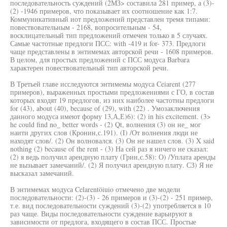
последовательность суждений (2МЗ> составила 281 пример, а (3)-
(2) -1946 примеров, что показывает их соотношение как 1:7.
Коммуникативный иот предложений представлен тремя типами:
повествовательным - 2168, вопросительным - 54,
восклицательный тип предложений отмечен только в 5 случаях.
Самые частотные предлоги ПСС: with -419 и for- 373. Предлоги
чаще представлены в энтимемах авторской речи - 1608 примеров.
В целом, для простых предложений с ПСС модуса Barbara
характерен повествовательный тип авторской речи.
В Третьей главе исследуются энтимемы модуса Ceiarent (277
примеров), выраженных простыми предложениями с ГО, в состав
которых входят 19 предлогов, из них наиболее частотны предлоги
for (43), about (40), because of (29), with (22) . Умозаключения
данного модуса имеют форму 13,А,Е)6): (2) in his excitement. (3>
he could find no_ better words - (2) Qt, волнения (3) он не_ мог
наити других слов (Кронин,с.191). (I) /От волнения люди не
находят слов/. (2) Он волновался. (3) Он не нашел слов. (3) X said
nothing (2) because of the rent - (3) На сей раз я ничего не сказал:
(2) я ведь получил арендную плату (Грин,с.58): О) /Уплата аренды
не вызывает замечаний/. (2) Я получил арендную плату. СЗ) Я не
высказал замечаний.
В энтимемах модуса Celarentöiuio отмечено две модели
последовательности: (2)-(3) - 26 примеров и (3)-(2) - 251 пример,
т.е. вид последовательности суждений (3)-(2) употребляется в 10
раз чаще. Виды последовательности суждение варьируют в
зависимости от предлога, входящего в состав ПСС. Простые