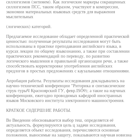
силлогизмов (энтимем). Как логические маркеры сокращенных
силлогизмов ПСС, таким образом, участвуют в компрессии,
экономии материальных языковых средств для выражения
мыслительных
(логических) категорий.
Предлагаемое исследование обладает определенной практической
ценностью: полученные результаты исследования могут быть
использованы в практике преподавания английского языка, в
курсах лекции по общему языкознанию, а также при составлении
практических рекомендаций по переводу, по развитию
логического мышления и правильной организации речи, а также
способствовать корректировке употребления английских
предлогов в простых предложениях с каузальными отношениями.
Апробация работы. Результаты исследования докладывались на
научно-технической конференции "Риторика и синтаксические
струк-турыЧ Красноярский ГУ, февр.ISÖ9); а такие на научных
конференциях, ежегодно проводимых кафедрой иностранных
языков Московского института электронного машиностроения.
КРАТКОЕ С0ДЕРШ1ИЕ РАБОТЫ.
Во Введении обосновывается выбор теш, определяется её
актуальность, формулируются цель ц задачи исследования,
определяется объект исследования, перечисляются основные
положения, выносимые на защиту, показываются научная новизна