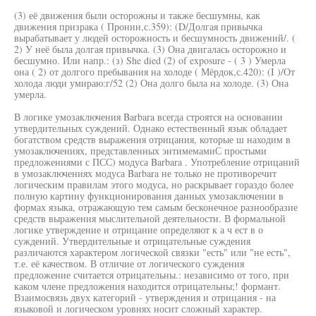
(3) её движения были осторожны и также бесшумны, как
движения призрака ( Пронин,с.359): (D/Долгая привычка
вырабатывает у людей осторожность и бесшумность движений/. (
2) У неё была долгая привычка. (3) Она двигалась осторожно и
бесшумно. Или напр.: (з) She died (2) of exposure - ( 3 ) Умерла
она ( 2) от долгого пребывания на холоде ( Мёрдок,с.420): (I )/От
холода люди умираю:г/52 (2) Она долго была на холоде. (3) Она
умерла.
В логике умозаключения Barbara всегда строятся на основании
утвердительных суждений. Однако естественный язык обладает
богатством средств выражения отрицания, которые ш находим в
умозаключениях, представленных энтимемамиС простыми
предложениями с ПСС) модуса Barbara . Употребление отрицаний
в умозаключениях модуса Barbara не только не противоречит
логическим правилам этого модуса, но раскрывает гораздо более
полную картину функционирования данных умозаключении в
формах языка, отражающую тем самым бесконечное разнообразие
средств выражения мыслительной деятельности. В формальной
логике утверждение и отрицание определяют к а ч ест в о
суждений. Утвердительные и отрицательные суждения
различаются характером логической связки "есть" или "не есть",
т.е. её качеством. В отличие от логического суждения
предложение считается отрицательны.: независимо от того, при
каком члене предложения находится отрицательны;! формант.
Взаимосвязь двух категорий - утверждения и отрицания - на
языковой и логическом уровнях носит сложный характер.