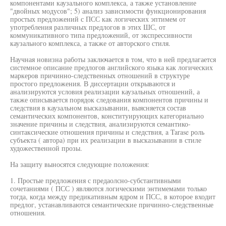
компонентами каузального комплекса, а также установление
"двойных модусов"; 5) анализ зависимости функционирования
простых предложений с ПСС как логических эптимем от
употребления различных предлогов в этих ШС, от
коммуникативного типа предложений, от экспрессивности
каузального комплекса, а также от авторского стиля.
Научная новизна работы заключается в том, что в ней предлагается
системное описание предлогов английского языка как логических
маркеров причинно-следственных отношений в структуре
простого предложения. В диссертации открываются и
анализируются условия реализации каузальных отношений, а
также описывается порядок следования компонентов причины и
следствия в каузальном высказывании, выясняется состав
семантических компонентов, конституирующих категориально
значение причины и следствия, анализируются семантико-
синтаксические отношения причины и следствия, a Tarase роль
субъекта ( автора) при их реализации в высказывании в стиле
художественной прозы.
На защиту выносятся следующие положения:
1. Простые предложения с предаолсно-субстантивными
сочетаниями ( ПСС ) являются логическими энтимемами только
тогда, когда между предикативным ядром и ПСС, в которое входит
предлог, устанавливаются семантические причинно-следственные
отношения.