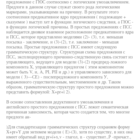
предложение с ГЮС соотносимо с логическим умозаключением.
Предлоги в данном случае служат своего рода логическими
маркерами, указывающими на причину. В результате этого
соотнесения предикативное ядро предложения ( подлежащее +
сказуемое ) выступ хет в функции логического следствия, а ГЮС -
в функции логической причины. В простых предложениях с ПСС
наблюдается двоякое взаимное расположение предикативного ядра
и ПСС, которое представлено моделями (2)- (3), т.е. меньшая
посылка - заключение, и (3)-(2), т.е. заключение - меньшая
посылка. Простые предложения с ПСС имеют следующую
грамматическую структуру. Структурная схема предложения с
ПСС, эксплицирующего причинно-следственную связь состоит из
управляющего, ведущего для модели (3)-(2) предпред-ложного
компонента X, управляющего предлогом ( этим компонентом
может быть V, и, A, PI, PII и др.) и управляемого зависимого для
модели ( 3)—СЕ) - послепредложного компонента У,
выраженного существительным, местоимением и др. Таким
образом, грамматическую структуру простого предложения можно
представить формулой: X+pr+ï 2).
В основе сопоставления дедуктивного умозаключения и
английского простого предложения с ПСС лежит семантическая
причинная зависимость, которая часто создается тем, что многие
предлоги ан-
)Для стандартизации грамматических структур сохраняем форму
X+pr+Y для энтимем модели ( Е)-(З), хотя по существу, в них она
имеет обратный вид pr+ï+x,v - глагол, n - существит.,Р -причаст.,