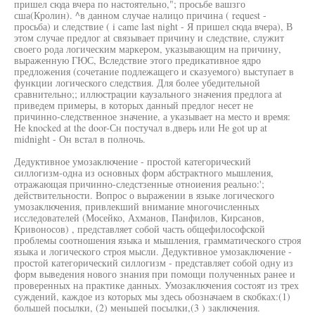
пришел сюда вчера по настоятельно,"; просьбе вашзго
сша(Кролин). ^в данном случае налицо причина ( request -
просьба) и следствие ( i came last night - Я пришел сюда вчера), В
этом случае предлог at связывает причину и следствие, служит
своего рода логическим маркером, указывающим на причину,
выраженную ГЮС, Вследствие этого предикативное ядро
предложения (сочетание подлежащего и сказуемого) выступает в
функции логического следствия. Для более убедительной
сравнительно;; иллюстрации каузального значения предлога at
приведем примеры, в которых данный предлог несет не
причинно-следственное значение, а указывает на место и время:
Не knocked at the door-Сн постучал в.дверь или Не got up at
midnight - Он встал в полночь.
Дедуктивное умозаключение - простой категорический
силлогизм-одна из основных форм абстрактного мышления,
отражающая причинно-следстзенные отноиения реально:';
действительности. Вопрос о выражении в языке логического
умозаключения, привлекший внимание многочисленных
исследователей (Мосейко, Ахманов, Панфилов, Кирсанов,
Кривоносов) , представляет собой часть общефилософской
проблемы соотношения языка и мышления, грамматического строя
языка и логического строя мысли. Дедуктивное умозаключение -
простой категорический силлогизм - представляет собой одну из
форм выведения нового знания при помощи полученных ранее и
проверенных на практике данных. Умозаключения состоят из трех
суждений, каждое из которых мы здесь обозначаем в скобках:(1)
большей посылки, (2) меньшей посылки,(3 ) заключения.