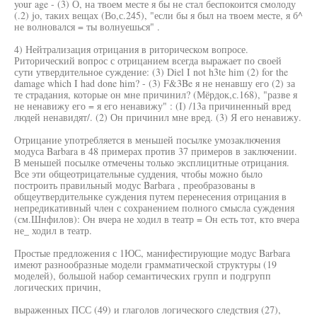
your age - (3) О, на твоем месте я бы не стал беспокоится смолоду
(.2) jo, таких вещах (Во,с.245), "если бы я был на твоем месте, я б^
не волновался = ты волнуешься" .
4) Нейтрализация отрицания в риторическом вопросе.
Риторический вопрос с отрицанием всегда выражает по своей
сути утвердительное суждение: (3) Diel I not h3te him (2) for the
damage which I had done him? - (3) F&3Be я не ненавшу его (2) за
те страдания, которые он мне причинил? (Мёрдок,с.168), "разве я
не ненавижу его = я его ненавижу" : (I) /13а причиненный вред
людей ненавидят/. (2) Он причинил мне вред. (3) Я его ненавижу.
Отрицание употребляется в меньшей посылке умозаключения
модуса Barbara в 48 примерах против 37 примеров в заключении.
В меньшей посылке отмечены только эксплицитные отрицания.
Все эти общеотрицательные суддения, чтобы можно было
построить правильный модус Barbara , преобразованы в
общеутвердительнке суждения путем перенесения отрицания в
непредикативный член с сохранением полного смысла суждения
(см.Шнфилов): Он вчера не ходил в театр = Он есть тот, кто вчера
не_ ходил в театр.
Простые предложения с 1ЮС, манифестирующие модус Barbara
имеют разнообразные модели грамматической структуры (19
моделей), большой набор семантических групп и подгрупп
логических причин,
выраженных ПСС (49) и глаголов логического следствия (27),