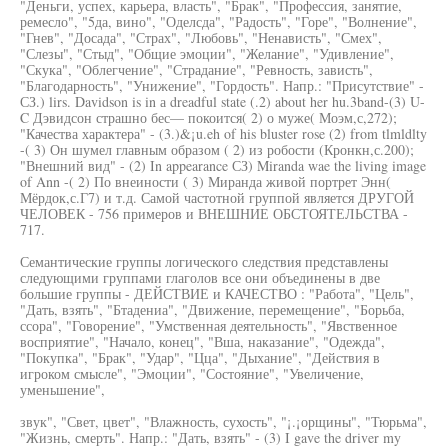
"Деньги, успех, карьера, власть", "Брак", "Профессия, занятие,
ремесло", "5да, вино", "Оделсда", "Радость", "Горе", "Волнение",
"Гнев", "Досада", "Страх", "Любовь", "Ненависть", "Смех",
"Слезы", "Стыд", "Общие эмоции", "Желание", "Удивление",
"Скука", "Облегчение", "Страдание", "Ревность, зависть",
"Благодарность", "Унижение", "Гордость". Напр.: "Присутствие" -
СЗ.) lirs. Davidson is in а dreadful state (.2) about her hu.3band-(3) U-
C Дэвидсон страшно бес— покоится( 2) о муже( Моэм,с,272);
"Качества характера" - (3.)&¡u.eh of his bluster rose (2) from tlmldlty
-( 3) Он шумел главным образом ( 2) из робости (Кронкн,с.200);
"Внешний вид" - (2) In appearance СЗ) Miranda wae the living image
of Ann -( 2) По внеиности ( 3) Миранда живой портрет Энн(
Мёрдок,с.Г7) и т.д. Самой частотной группой является ДРУГОЙ
ЧЕЛОВЕК - 756 примеров и ВНЕШНИЕ ОБСТОЯТЕЛЬСТВА -
717.
Семантические группы логического следствия представлены
следующими группами глаголов все они объединены в две
большие группы - ДЕЙСТВИЕ и КАЧЕСТВО : "Работа", "Цель",
"Дать, взять", "Бтадениа", "Движение, перемещение", "Борьба,
ссора", "Говорение", "Умственная деятельность", "Явственное
восприятие", "Начало, конец", "Вша, наказание", "Одежда",
"Покупка", "Брак", "Удар", "Цца", "Дыхание", "Действия в
игроком смысле", "Эмоции", "Состояние", "Увеличение,
уменьшение",
звук", "Свет, цвет", "Влажность, сухость", "¡.¡орщины", "Тюрьма",
"Жизнь, смерть". Напр.: "Дать, взять" - (3) I gave the driver my