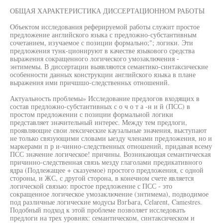
ОБЩАЯ ХАРАКТЕРИСТИКА ДИССЕРТАЦИОННОМ РАБОТЫ
Объектом исследования реферируемой работы служит простое
предложение английского языка с предложно-субстантивным
сочетанием, изучаемое с позиции формально;"; логики. Эти
предложения тунк-ционируют в качестве языкового средства
выражения сокращенного логического умозаключения -
энтимемы. В диссертации выявляются семантико-синтаксические
особенности данных конструкции английского языка в плане
выражения ими причшшо-следственньх отношений.
Актуальность проблемы» Исследование предлогов входящих в
состав предложно-субстантивных с о ч о т а -н и й (ПСС) в
простом предложении с позиции формальной логики
представляет значительный интерес. Между тем предлоги,
проявляющие свои лексические каузальные значения, выступают
не только связующими словами ыезду членами предложения, но и
маркерами п р и-чинно-следственных отношений, придавая всему
ПСС значение логическое! причины. Возникающая семантическая
причинно-следственная связь мезду глаголами предикативного
ядра (Подлежащее + сказуемое) простого предложения, с одной
стороны, и ЖС, с другой сторона, в конечном счете является
логической связью: простое предложение с ПСС - это
сокращенное логическое умозаключение (знтимема), подводимое
под различные логические модусы ВзгЬага, Celarent, Camestres.
Подобный подход к этой проблеме позволяет исследовать
предлоги на трех уровнях: семантическом, синтаксическом и