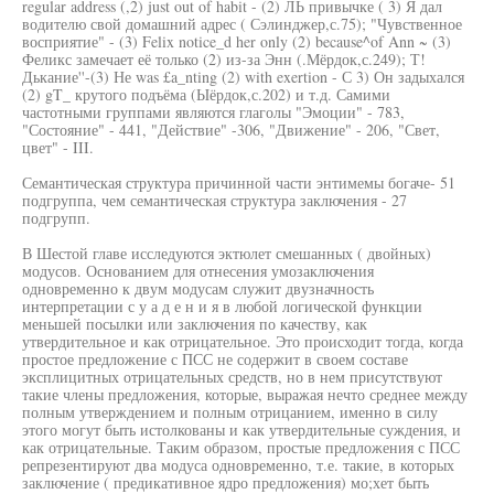
regular address (,2) just out of habit - (2) ЛЬ привычке ( 3) Я дал
водителю свой домашний адрес ( Сэлинджер,с.75); "Чувственное
восприятие" - (3) Felix notice_d her only (2) because^of Ann ~ (3)
Феликс замечает её только (2) из-за Энн (.Мёрдок,с.249); Т!
Дькание''-(3) Не was £a_nting (2) with exertion - С 3) Он задыхался
(2) gT_ крутого подъёма (Ыёрдок,с.202) и т.д. Самими
частотными группами являются глаголы "Эмоции" - 783,
"Состояние" - 441, "Действие" -306, "Движение" - 206, "Свет,
цвет" - III.
Семантическая структура причинной части энтимемы богаче- 51
подгруппа, чем семантическая структура заключения - 27
подгрупп.
В Шестой главе исследуются эктюлет смешанных ( двойных)
модусов. Основанием для отнесения умозаключения
одновременно к двум модусам служит двузначность
интерпретации с у а д е н и я в любой логической функции
меньшей посылки или заключения по качеству, как
утвердительное и как отрицательное. Это происходит тогда, когда
простое предложение с ПСС не содержит в своем составе
эксплицитных отрицательных средств, но в нем присутствуют
такие члены предложения, которые, выражая нечто среднее между
полным утверждением и полным отрицанием, именно в силу
этого могут быть истолкованы и как утвердительные суждения, и
как отрицательные. Таким образом, простые предложения с ПСС
репрезентируют два модуса одновременно, т.е. такие, в которых
заключение ( предикативное ядро предложения) мо;хет быть