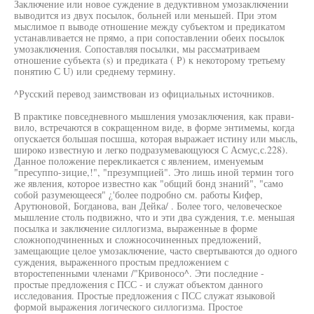
Заключение или новое суждение в дедуктивном умозаключении
выводится из двух посылок, больней или меньшей. При этом
мыслимое п выводе отношение между субъектом и предикатом
устанавливается не прямо, а при сопоставлении обеих посылок
умозаключения. Сопоставляя посылки, мы рассматриваем
отношение субъекта (s) и предиката ( Р) к некоторому третьему
понятию С U) или среднему термину.
^Русский перевод заимствован из официальных источников.
В практике повседневного мышления умозаключения, как прави-
вило, встречаются в сокращенном виде, в форме энтимемы, когда
опускается большая посшша, которая выражает истину или мысль,
широко известную и легко подразумевающуюся С Асмус,с.228).
Данное положение перекликается с явлением, именуемым
"пресуппо-зицие,!", "презумпцией". Это лишь иной термин того
же явления, которое известно как "общий бонд знаний", "само
собой разумеющееся" ¿'более подробно см. работы Кифер,
Арутюновой, Богданова, ван Дейка/ . Более того, человеческое
мышление столь подвижно, что и эти два суждения, т.е. меньшая
посылка и заключение силлогизма, выраженные в форме
сложноподчиненных и сложносочиненных предложений,
замещающие целое умозаключение, часто свертываются до одного
суждения, выраженного простым предложением с
второстепенными членами /"Кривоносо^. Эти последние -
простые предложения с ПСС - и служат объектом данного
исследования. Простые предложения с ПСС служат языковой
формой выражения логического силлогизма. Простое