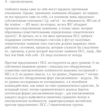
А - прилагательное.
глийского языка сами по себе могут шражатъ причинные
отношения. Однако, причиннш значением обладают, во-первшс,
не все предлоги сами по себе, а в основном лишь предложно-
субстантивные сочетания ( Ср. out^of - по обязанности, HO out of
the window — ИЗ окна); во-вторых, не все JEC обладают
причинно-следственным значением, а только такие, которые
образованы существительными определенных семантических
групп2)'. В-третьих, но и эти явно причинные ПСС требуют
подцержки соответствующих глаголов в фут:цт сказуемых:
семантическое значение этих глаголов должно выражать такие
действия, состояния, процессы, которые служили бы следствием
то,, причины, в роли которой выступает значение ПСС, напр., Her
face was blu& with cold - Её лицо посинело от холода.
Простые предложения с ПСС исследуются на двух уровнях: I) на
собственно языковом уровне ( показаны все обнаруженные
ссмантико-синтаксические особенности языновнх построений с
ШС) и 2) на уровне смысла, т.е. на уровне ¿Термально.* логики
показаны все обнаруженные форт умозаключении - модусы . Но
от уровни исследованы не изолированно, а в теснейшем
взаимодействии, как некое ло-гико-грамматическсе единство. За
исходный пункт логико-грамматического анализа берется
логическая форма умозаключения модус : для умозаключения
каждого модуса выявляются семантико-граммати-ческие и
синтаксические особенности, характеризующие английские
простые предложения с ПСС ("семантические группы