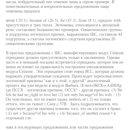
числа, побудительный тип отмечен лишь в одном примере. В
повествовательных и вопросительных предложениях чаще
отмечены предлоги
about СЗЗ 1), because of (2b 3), for (47 2), from (8 1), предлог with
присутствует в трех типах. Энтимемы, относящиеся к авторской
речи, составляют большинство примеров. Семантические группы
и подгруппы логических причин, выраженных ШС, составили 44
подгруппы, а глаголы логического следствия представлены 20
семантическими группами.
В простых предложениях с ШС, манифестирующих модус Celarent
отрицание должно присутствовать только в заключении. Однако
часто и в меньшей посылке встречается отрицание, которое тем не
менее не влияет на правильность построения умозаключения
модуса Celarent . Эти отрицания стоят перед ЯСС, которые должны
выражать утвердительные суждения. Происходит переосмысление
логической причины "как н е этой, а другой" аналогичный
процесс мы уже видели в модусе Barbara: (E)not+IKCX=(A)IHîXp
где ПССХ - логическая причина, ОССХ^ - другая причина: (3) Не
felt he had no_right to love her (2) not only becauge^of his wife - (3)
Он чувствовал, что не имеет права любить её ( 2) на только
оттого, что он гкенат ( Сноу,с.57В . Зцесь подразумевается, что
существует другая причина помимо того, что он состоит в браке:
(.£) not + becaose^of hie wife » (A) becauee_of another reason • в
отдельных слу-
чаях в последующих предложениях или частях предложения