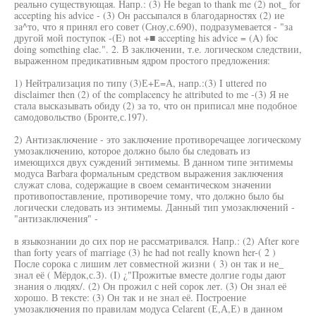
реально существующая. Напр.: (3) Не began to thank me (2) not_ for
accepting his advice - (3) Он рассыпался в благодарностях (2) ие
за^то, что я принял его совет (Сноу,с.690), подразумевается - "за
другой мой поступок -(E) not +■ accepting his advice = (A) foc
doing something elae.". 2. В заключении, т.е. логическом следствии,
выраженном предикативным ядром простого предложения:
1) Нейтрализация по типу (3)Е+Е=А, напр.:(3) I uttered по
disclaimer then (2) of the complacency he attributed to me -(3) Я не
стала высказывать обиду (2) за то, что он приписал мне подобное
самодовольство (Бронте,с.197).
2) Антизаключение - это заключение противоречащее логическому
умозаключению, которое должно было бы следовать из
имеющихся двух суждений энтимемы. В данном типе энтимемы
модуса Barbara формальным средством выражения заключения
служат слова, содержащие в своем семантическом значении
противопоставление, противоречие тому, что должно было бы
логически следовать из энтимемы. Данный тип умозаключений -
"антизаключения" -
в языкознании до сих пор не рассматривался. Напр.: (2) After коге
than forty years of marriage (3) he had not really known her-( 2 )
После сорока с лишим лет совместной жизни ( 3) он так и не_
знал её ( Мёрдок,с.З). (I) ¿"Прожитые вместе долгие годы дают
знания о людях/. (2) Он прожил с ней сорок лет. (3) Он знал её
хорошо. В тексте: (3) Он так и не знал её. Построение
умозаключения по правилам модуса Celarent (Е,А,Е) в данном