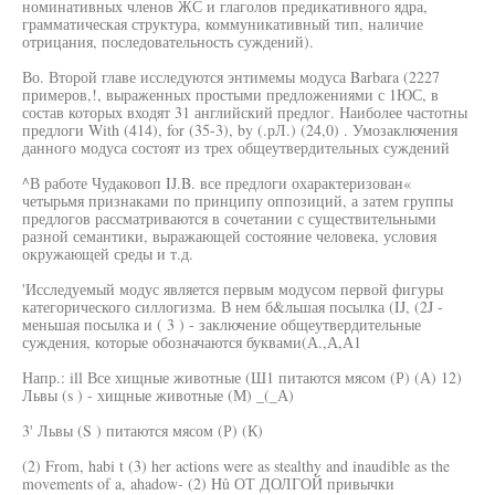
номинативных членов ЖС и глаголов предикативного ядра,
грамматическая структура, коммуникативный тип, наличие
отрицания, последовательность суждений).
Во. Второй главе исследуются энтимемы модуса Barbara (2227
примеров,!, выраженных простыми предложениями с 1ЮС, в
состав которых входят 31 английский предлог. Наиболее частотны
предлоги With (414), for (35-3), by (.рЛ.) (24,0) . Умозаключения
данного модуса состоят из трех общеутвердительных суждений
^В работе Чудаковоп IJ.B. все предлоги охарактеризован«
четырьмя признаками по принципу оппозиций, а затем группы
предлогов рассматриваются в сочетании с существительными
разной семантики, выражающей состояние человека, условия
окружающей среды и т.д.
'Исследуемый модус является первым модусом первой фигуры
категорического силлогизма. В нем б&льшая посылка (IJ, (2J -
меньшая посылка и ( 3 ) - заключение общеутвердительные
суждения, которые обозначаются буквами(А.,А,А1
Напр.: ill Все хищные животные (Ш1 питаются мясом (Р) (А) 12)
Львы (s ) - хищные животные (М) _(_А)
3' Львы (S ) питаются мясом (Р) (К)
(2) From, habi t (3) her actions were as stealthy and inaudible as the
movements of a, ahadow- (2) Hû ОТ ДОЛГОЙ привычки