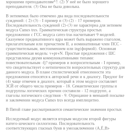
хорошими преподавателям^?. (2) У неё не было хорошего
преподавателя. (3) Она не была довольна.
В энтимемах было отмечено два вида последовательности
суждений: ( 2)-(3) - I пример и (3)-(2) - 17 примеров.
Последовательность суждений (2)-(3) не характерна для энтимем
модуса Cames tres. Грамматическая структура простых
предложении с ГСС модуса сатез-tras насчитывает 9 моделей.
Сказуемое предикативного ядра может быть выражено глаголом,
прилагательным или причастием II, а номинативные член ПСС -
существительным, местоимением или ing(формой). Основная
грамматическая модель: v+pr+N. Простые предложения с ШС
представлены двумя коммуникативными типами:
повествовательным -fj? примеров и вопросительным - I пример,
что свидетельствует о нетипичности вопросительных структур для
данного модуса. В плане стилистической отнесенности эта
предложения относятся к авторской речи и к диалогу. Предлог for
(4) чаще отмечен в диалоге, который в этом модусе составляет
ЗСЙ от общего числа примеров - 18. Семантические группы и
подгруппы логических причин составили - 12 подгрупп, а
глаголы логического следствия - 9. Отрицание в меньшей посылке
и заключении модуса Cames tres всегда имплицитно.
В Пятой главе рассматриваются семантические значения простых
Исследуемый модус является вторым модусом второй фигуры
натего-шческого силлогизма. Последовательность
соответствующих гласных 0унв в умозаключении (А,Ё,В>