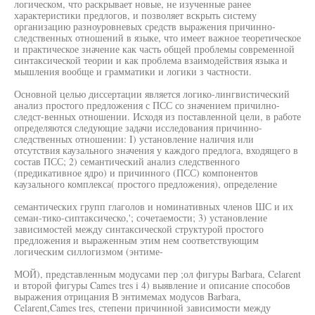
логическом, что раскрывает новые, не изученные ранее
характеристики предлогов, и позволяет вскрыть систему
организацию разноуровневых средств выражения причинно-
следственных отношений в языке, что имеет важное теоретическое
и практическое значение как часть общей проблемы современной
синтаксической теории и как проблема взаимодействия языка и
мышления вообще и грамматики и логики з частности.
Основной целью диссертации является логико-лингвистический
анализ простого предложения с ПСС со значением причилно-
следст-венных отношении. Исходя из поставленной цели, в работе
определяются следующие задачи исследования причинно-
следственных отношении: I) установление наличия или
отсутствия каузального значения у каждого предлога, входящего в
состав ПСС; 2) семантический анализ следственного
(предикативное ядро) и причинного (ПСС) компонентов
каузального комплекса( простого предложения), определение
семантических групп глаголов и номинативных членов ШС и их
семан-тико-сиптаксическо,'; сочетаемости; 3) установление
зависимостей между синтаксической структурой простого
предложения и выраженным этим нем соответствующим
логическим силлогизмом (энтиме-
МОЙ), представленным модусами пер ;ол фигуры Barbara, Celarent
и второй фигуры Cames tres i 4) выявление и описание способов
выражения отрицания В энтимемах модусов Barbara,
Celarent,Cames tres, степени причинной зависимости между