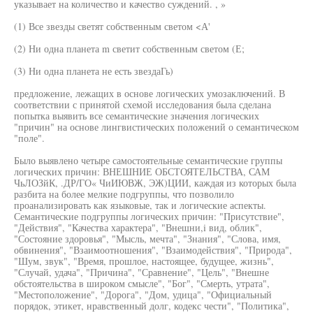
указывает на количество и качество суждений. , »
(1) Все звезды светят собственным светом <А'
(2) Ни одна планета m светит собственным светом (Е;
(3) Ни одна планета не есть звездаГь)
предложение, лежащих в основе логических умозаключений. В
соответствии с принятой схемой исследования была сделана
попытка выявить все семантические значения логических
"причин" на основе лингвистических положений о семантическом
"поле".
Было выявлено четыре самостоятельные семантические группы
логических причин: ВНЕШНИЕ ОБСТОЯТЕЛЬСТВА, САМ
ЧьЛОЗйК, .ДР/ГО« ЧиИЮВЖ, ЭЖ)ЦИИ, каждая из которых была
разбита на более мелкие подгруппы, что позволило
проанализировать как языковые, так и логические аспекты.
Семантические подгруппы логических причин: "Присутствие",
"Действия", "Качества характера", "Внешни,i вид, облик",
"Состояние здоровья", "Мысль, мечта", "Знания", "Слова, имя,
обвинения", "Взаимоотношения", "Взаимодействия", "Природа",
"Шум, звук", "Время, прошлое, настоящее, будущее, жизнь",
"Случай, удача", "Причина", "Сравнение", "Цель", "Внешне
обстоятельства в широком смысле", "Бог", "Смерть, утрата",
"Местоположение", "Дорога", "Дом, удица", "Официальный
порядок, этикет, нравственный долг, кодекс чести", "Политика",