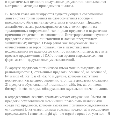
и практическая ценность полученных результатов, описываются
материал и методика проводимого анализа.
В Первой главе анализируются существующие в современной
лингвистике точки зрения на словосочетания вообще и
предложно-субс-тантивные сочетания в частности. Предлоги
английского языка рассматриваются как с точки зрения их
традиционных определений, так и роли предлогов в выражении
причинно-следственных отношений. Интегрированное изучение
предлогов с позиции лингвистики и логики представляет
значительны/; интерес. Обзор работ как зарубежных, так и
отечественных авторов показал, что в известных нам
исследованиях не делалось до сих пор никаких попыток изучить
простые предложения с ПСС с точки зрения выражаемых ими
форм мысли - дедуктивных умозаключений.
В корпусе предлогов английского языка можно выделить две
разновидности: I) отыменные предлоги because of, on account of,
by reason of, for fear of, dae to и другие, которые выступают
носителями каузального значения, что подтверждается словарями;
2) предлоги обусловленной номинации with, for, at, on, from,
through, in,etc, которые обнаруживают каузальное значение лишь
в определенном лексико-грамматическом окружении. Умеют ли
предлоги обусловленной номинации право быть названными
среди тех предлогов, которые выражают причинно-следственные
отношения? В качестве примера возьмем предлог at и рассмотрим
предложение: i came last night ajt_ the urgent reques t of your son - Я