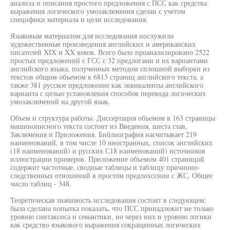
анализа и описания простого предложения с ПСС как средства
выражения логического умозаключения сделан с учетом
специфики материала и цели исследования.
Языковым материалом для исследования послужили
художественные произведения английских и американских
писателей XIX и XX веков. Всего было проанализировано 2522
простых предложений с ГСС с 32 предлогами и их вариантами
английского языка, полученных методом сплошной выборки из
текстов общим объемом в 6813 страниц английского текста, а
также 381 русское предложение как эквиваленты английского
варианта с целью установления способов перевода логических
умозаключений на другой язык.
Объем и структура работы. Диссертация объемом в 163 страницы
машинописного текста состоит из Введения, шеста глав,
Заключения и Приложения. Библиография насчитывает 219
наименований, в том числе 10 иностранных, список английских
(18 наименований) и русских С18 наименований) источников
иллюстрации примеров. Приложение объемом 401 страницой
содержит частотные, сводные таблицы и таблицу причинно-
следственных отношений в простом предлохсснии с ЖС. Общее
число таблиц - 348.
Теоретическая значимость исследования состоит в следующем:
была сделана попытка показать, что ПСС принадлежит не только
уровню синтаксиса и семантики, но через них и уровню логики
как средство языкового выражения сокращенных логических