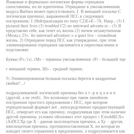
Языковые и формально-логические формы отрицания
сопоставимы, но не идентичны. Отрицание в умозаключениях
модуса Barbara может присутствовать: I. В меньшей посылке С
логическая причина), выраженной ПСС в следующих
построениях: I )Нейтрализация по типу С2)Е+Е--?А. Напр., (3) I
pictared their lives (3) troubled C2) no untoward adventu-re - (3) Я
представлял себе, как течет их жизнь (2) ничем незамутненная
(Моэы,с.23>. ïïo untoward adventure = a quiet live - спокойная
жизнь. 2) Отрицание перед ПСС как утверждение, при этом
элиминирование отрицания заключается в переосмыслении и
подстановке
Буквы (Р>,'(з), (М> - термины умозаключения: (Р) - больший тер-
г меньший термин, Ш> - средний термин.
5) Элиминированная большая посылка берется в квадратные
скобки/'.../
подразумеваемой логической причины без о т -р и ц а н и я
(другой, а не этой). Это возможно при таком линейном
построении простого предложения с ПСС, при котором
отрицательный формант not , непосредственно предшествующий
ПСС, отвергает его как причину, подразумевая при этом наличие
другой причины, условно обозначил этот процесс ( Е)поЫБСХ=
(А)ПССХр где X - данная эксплицитная причина, a Xj- - другая,
имплицитная причина, противопоставленная X, но которая не
находит своего отражения в предложении, а подразумевается как