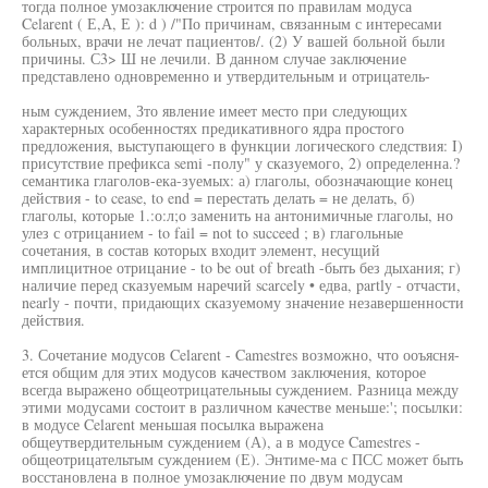
тогда полное умозаключение строится по правилам модуса
Celarent ( Е,А, Е ): d ) /"По причинам, связанным с интересами
больных, врачи не лечат пациентов/. (2) У вашей больной были
причины. С3> Ш не лечили. В данном случае заключение
представлено одновременно и утвердительным и отрицатель-
ным суждением, Зто явление имеет место при следующих
характерных особенностях предикативного ядра простого
предложения, выступающего в функции логического следствия: I)
присутствие префикса semi -полу" у сказуемого, 2) определенна.?
семантика глаголов-ека-зуемых: а) глаголы, обозначающие конец
действия - to cease, to end = перестать делать = не делать, б)
глаголы, которые 1.:о:л;о заменить на антонимичные глаголы, но
улез с отрицанием - to fail = not to succeed ; в) глагольные
сочетания, в состав которых входит элемент, несущий
имплицитное отрицание - to be out of breath -быть без дыхания; г)
наличие перед сказуемым наречий scarcely • едва, partly - отчасти,
nearly - почти, придающих сказуемому значение незавершенности
действия.
3. Сочетание модусов Celarent - Camestres возможно, что ооъясня-
ется общим для этих модусов качеством заключения, которое
всегда выражено общеотрицательныы суждением. Разница между
этими модусами состоит в различном качестве меньше:'; посылки:
в модусе Celarent меньшая посылка выражена
общеутвердительным суждением (А), а в модусе Camestres -
общеотрицательтым суждением (Е). Энтиме-ма с ПСС может быть
восстановлена в полное умозаключение по двум модусам