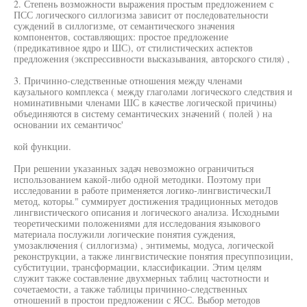
2. Степень возможности выражения простым предложением с
ПСС логического силлогизма зависит от последовательности
суждений в силлогизме, от семантического значения
компонентов, составляющих: простое предложение
(предикативное ядро и ШС), от стилистических аспектов
предложения (экспрессивности высказывания, авторского стиля) ,
3. Причинно-следственные отношения между членами
каузального комплекса ( между глаголами логического следствия и
номинативными членами ШС в качестве логической причины)
объединяются в систему семантических значений ( полей ) на
основании их семантичос'
кой функции.
При решении указанных задач невозможно ограничиться
использованием какой-либо одной методики. Поэтому при
исследовании в работе применяется логико-лингвистическиЛ
метод, которы." суммирует достижения традиционных методов
лингвистического описания и логического анализа. Исходными
теоретическими положениями для исследования языкового
материала послужили логические понятия суждения,
умозаключения ( силлогизма) , энтимемы, модуса, логической
реконструкции, а также лингвистические понятия пресуппозиции,
субституции, трансформации, классификации. Этим целям
служит также составление двухмерных таблиц частотности и
сочетаемости, а также таблицы причинно-следственных
отношений в простои предложении с ЯСС. Выбор методов