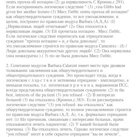
опять прочла ей нотацию (2) да неряшливость С Кронин,с.291).
Если воспринимать логическое следствие " (3) ¡visa Gibbs had
given her another lecture-(3) Мисс Гиббс опять прочла ей нотацию"
как общеутвердительное суждение, то все умозаключение, в
целом, построено по правилам модуса Barbara (А,А,А): (I)
¿Неряшливых людей отчитываю^ (2> Она относится к
неряшливым людям. (3) Ей прочитала нотацию . Мисс Гиббс.
Если логическое следствие переписать как отрицательное
суждение "прочла нотацию = н_е была довольна", то
это.умозаключение строится по правилам модуса Camestres : (I) /
Люди довольны аккуратностью других людей/. С2) Она неряшлива
(она неаккуратна ).( 3) rio не была довольна Мисс Гиббс.
2. Сочетание модусов Barbara-Calarent имеет место при двояком
толковании заключения как общеутвердительного и
общеотрицательного суждения. Это происходит тогда, когда в
логическом с л ед-с т в и и энтимемы отрицание - имплицитно, а
меньшая посылка, т.е. логическая п р и ч и н а, выраженная ПСС,
всегда представлена общеутвердительным суждением: (2) in the
best, interests of the pa.tient (3) you refused - (2) В интересах
больной (3) вы отказались (Кронин,с.383). Если рассматривать
логическое следствие "(3) you refused- вы отказались" как
общеутвердительное суждение, то полное умозаключение строится
по правилам модуса Barbara (А,Л, А), т.к. формально отрицания
нет: (i) filo причинам, связанным с интересами больных, врачи
отказываются лечить пациентов/. (2) У вашей больной были
причины. (3) Вы отказались лечить. Однако логическое следствие
"you refused" несет в себе скрытое отрицание "вы не лечили",