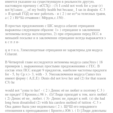
имеется указание на существующую в реальности другую,
настоящую причину ( nCCXj) : (3) I could not work for a year (г)
not bj!cauee___of my bodily health but becaase_ I sas in deapain -С 3
> Я целый ГОД не мог работать - и ( 2 ) не из^за телесных травм,
а ( 2 ) Hi^Sâ отчаяния ( Мёрдок,с.150) .
В простых предложениях с ШС модуса celarent отрицания
выражены следующим образом: 1> ) отрицание в заключении
энтимемы всегда эксплицитно, 2) при отрицании перед ПСС в
меньшей посылке и в заключении отрицание всегда выражается э
к с п л и-
ц и т н о, 3)имллицитные отрицания не характерны для модуса
Celarent.
В Четвертой главе исследуются энтимемы модуса came3tres ( 18
примеров ), выраженных простыми предложениями с ГЕС. В
состав этих ПСС входят 9 предлогов, наиболее частотны предлоги
for - 5, by Ср.v.)- 3, with - 3. Умозаключения модуса Cames tres
имеют форму ( А,Е,Е): Denis did not love her and (2) for that reason
C3) he
would not "come to her! - ( 2 ) Денис её не любит и поэтому С 3 )
не придет! Í Кронин,с.98 )-. (I)/'Люди приходят к тем, кого любят/.
( 2) Денис её не_ любит. ( 3)- Денис не_придет к ней. (з) she had
long been dissatisfied (2) with hia careless method of tuition -С 3 >
Она давно была уже недовольна ( 2 ). Щ^Ш его нерадивого
отношения к преподаванию ( Бронте,с.Ю6 ). ( I) [Люди довольны