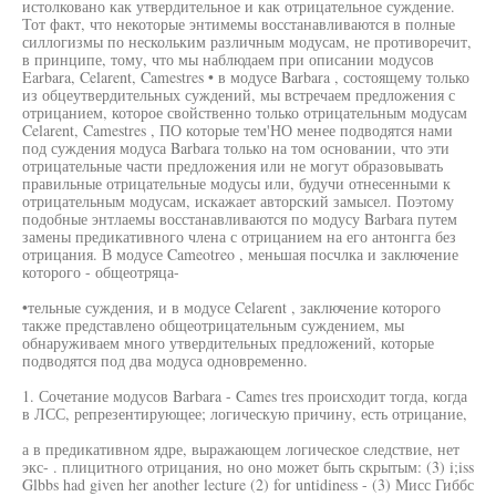
истолковано как утвердительное и как отрицательное суждение.
Тот факт, что некоторые энтимемы восстанавливаются в полные
силлогизмы по нескольким различным модусам, не противоречит,
в принципе, тому, что мы наблюдаем при описании модусов
Earbara, Celarent, Camestres • в модусе Barbara , состоящему только
из обцеутвердительных суждений, мы встречаем предложения с
отрицанием, которое свойственно только отрицательным модусам
Celarent, Camestres , ПО которые тем'НО менее подводятся нами
под суждения модуса Barbara только на том основании, что эти
отрицательные части предложения или не могут образовывать
правильные отрицательные модусы или, будучи отнесенными к
отрицательным модусам, искажает авторский замысел. Поэтому
подобные энтлаемы восстанавливаются по модусу Barbara путем
замены предикативного члена с отрицанием на его антонгга без
отрицания. В модусе Cameotreo , меньшая посчлка и заключение
которого - общеотряца-
•тельные суждения, и в модусе Celarent , заключение которого
также представлено общеотрицательным суждением, мы
обнаруживаем много утвердительных предложений, которые
подводятся под два модуса одновременно.
1. Сочетание модусов Barbara - Cames tres происходит тогда, когда
в ЛСС, репрезентирующее; логическую причину, есть отрицание,
а в предикативном ядре, выражающем логическое следствие, нет
экс- . плицитного отрицания, но оно может быть скрытым: (3) i;iss
Glbbs had given her another lecture (2) for untidiness - (3) Мисс Гиббс