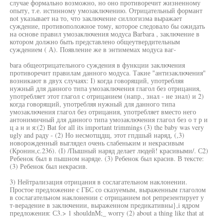
случае формально возможно, но оно противоречит жизненному
опыту, т.е. истинному умозаключению. Отрицательный формант
not указывает на то, что заключение силлогизма выражает
суждение, противоположное тому, которое следовало бы ожидать
на основе правил умозаключения модуса Barbara , заключение в
котором должно быть представлено общеутвердительным
суждением ( А). Появление же в энтимемах модуса ваг-
bara общеотрицательного суждения в функции заключения
противоречит правилам данного модуса. Такие "антизаключения"
возникают в двух случаях: I) когда говорящий, употребляя
нужный для данного типа умозаключения глагол без отрицания,
употребляет этот глагол с отрицанием (напр., знал - не знал) и 2)
когда говорящий, употребляя нужный для данного типа
умозаключения глагол без отрицания, употребляет вместо него
антонимичный для данного типа умозаключения глагол без о т р и
ц а н и я:(2) Bat for all its important trimmings (3) the baby was very
ugly and раду - (2) Но несмотщдщ, этот гпдшый наряд, (,3)
новорожденный выглядел очень слабеньким и некрасивым
(Кронин,с.236). (I) /Пышный наряд делает людей! красивыми/. С2)
Ребенок был в пышном наряде. (3) Ребенок был красив. В тексте:
(3) Ребенок был некрасив.
3) Нейтрализация отрицания в сослагательном наклонении.
Простое предложение с ГБС со сказуемым, выраженным глаголом
в сослагательном наклонении с отрицанием not репрезентирует у
т-верадение в заключении, выраженном предикативны},i ядром
предложения: С3.> 1 shouldnM;_ worry (2) about a thing like that at