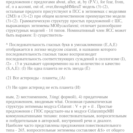
предложения с предлогами about, after, at, by (P.V.), for fear, from,
of, о a account, out of, over,throughHMeraT модель (3)-(2),
остальные предлоги присутствуют в ПСС в энтимемах с моделями
(2МЗ) и (3)-(2) при общем количественном преимуществе модели
(3)-(2). Грамматическую структуру простых предложений с ШС,
выражающих энтимемы MOflycacelareni; отличает разнообразие
структурных моделей - 14 типов. Номинативный член ЯСС может
быть выражен: I) существитель-
^ Последовательность гласных букв в умозаключении (Е,А,Е)
отображается в логике модусом csiarent, в названии которого
последовательность гласных также воспроизводит
последовательность соответствующих сузкдений в силлогизме (I),
/2> . (3 и указывает одновременно на их количество и качество
(S,A,E): (I) Ни одна планета не есть звезда (Ё)
(21 Все астероиды - планеты_(А)
(3) Ни один астероид не есть планета (И)
ным, 2) местоимением, 3)ing( формой), 4) придаточным
предложением, вводимым what. Основная грамматическая
структура энтимеыы модуса Celarent : V + pr + il . Простые
предложения с ГЮС предстаате-ны в модусе CelarentrpeMH
коммуникативными типами: повествовательным, вопросительным
и побудительным в авторской, внутренней речи и диалоге.
Наиболее часто представлены предложения повествовательного
типа - 265, вопросительные энтимемы составляют &$> от общего