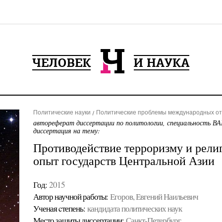
Политические науки
Политические проблемы международных от
автореферат диссертации по политологии, специальность ВА
диссертация на тему:
Противодействие терроризму и рели
опыт государств Центральной Азии
Год:
2015
Автор научной работы:
Егоров, Евгений Наильевич
Ученая cтепень:
кандидата политических наук
Место защиты диссертации:
Санкт-Петербург