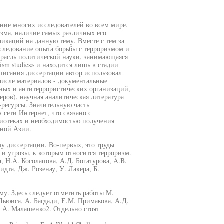
ние многих исследователей во всем мире.
зма, наличие самых различных его
икаций на данную тему. Вместе с тем за
сследование опыта борьбы с терроризмом и
расль политической науки, занимающаяся
ism studies» и находится лишь в стадии
писания диссертации автор использовал
числе материалов - документальные
ных и антитеррористических организаций,
ров), научная аналитическая литература
-ресурсы. Значительную часть
сети Интернет, что связано с
лиотеках и необходимостью получения
ьной Азии.
му диссертации. Во-первых, это труды
и угрозы, к которым относится терроризм.
 H.A. Косолапова, А.Д. Богатурова, A.B.
дта, Дж. Розенау, У. Лакера, Б.
у. Здесь следует отметить работы М.
Льюиса, А. Багдади, Е.М. Примакова, А.Д.
, А. Малашенко2. Отдельно стоят