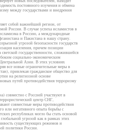
вербует новых последователей, находит
одимость постоянного изучения и обмена
изму между государствами и внедрения
вляет собой важнейший регион, от
амой России. В случае успеха исламистов в
 исламизма в Россию, а международные
ганистана и Пакистана в нашу страну.
ерьезной угрозой безопасности государств
мизация населения, причем позиции
а светской государственности, сложившейся
лубоким социально-экономическим
Центральной Азии. В этих условиях
ряя все новые ограничительные меры в
ан), привлекая гражданское общество для
артии на религиозной основе
 новых путей противодействия терроризму
а) совместно с Россией участвуют в
итеррористический центр СНГ,
ывают совместные меры противодействия
го или негативного опыта борьбы с
ских республиках могло бы стать основой
глобальной угрозой как в рамках этих
ойчивость существующих режимов и
ей политики России.