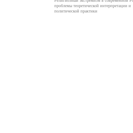
Религиозный экстремизм в современной Р
проблемы теоретической интерпретации и
политической практики