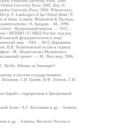
nceton: Princeton University Press, 2006;
 Oxford University Press, 2002; Roy, O.
mbia University Press, 2004; Wiktorowicz,
Devji, F. Landscapes of the Global Jihad / F.
isis of Islam. London: Weidenfeld & Nicolson,
даментализма / А. Багдади. - М., 1998;
азета - Федеральный выпуск. — 2012. -
тока / МГИМО (У) МИД России; под ред.
И. Исламский фундаментализм и опыт
ьманский мир. - 2001. - №12; Коровиков,
лов, В.В. Политический ислам в странах
фия).- М.: Издательство Московского
 исламский проект. — М.: Весь мир, 2006.
С. Кутба, Аймана аз-Завахири3.
роризму в системе государствешюго
 Игнатьев, С.И. Грачев, И.Ф. Луппов, Г.И.
но борьбе с терроризмом в Центральной
ьной Азии / А.Г. Косиченко и др. - Алматы:
нов и др. - Алматы: Институт России и