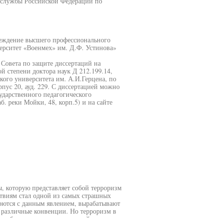
 службы Российской Федерации по
реждение высшего профессионального
ерситет «Военмех» им. Д.Ф. Устинова»
и Совета по защите диссертаций на
й степени доктора наук Д 212.199.14,
кого университета им. А.И.Герцена, по
орпус 20, ауд. 229. С диссертацией можно
ударственного педагогического
б. реки Мойки, 48, корп.5) и на сайте
, которую представляет собой терроризм
ствиям стал одной из самых страшных
орются с данным явлением, вырабатывают
 различные конвенции. Но терроризм в