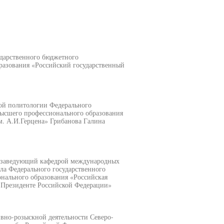
ударственного бюджетного
разования «Российский государственный
рой политологии Федерального
высшего профессионального образования
м. А.И.Герцена» Грибанова Галина
а, заведующий кафедрой международных
а Федерального государственного
нального образования «Российская
и Президенте Российской Федерации»
ивно-розыскной деятельности Северо-