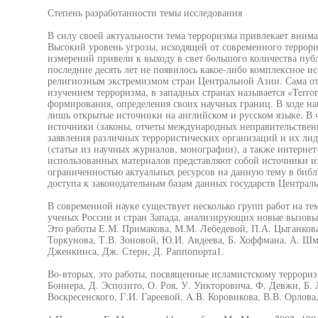
Степень разработанности темы исследования
В силу своей актуальности тема терроризма привлекает внима
Высокий уровень угрозы, исходящей от современного террори
измерений привели к выходу в свет большого количества публ
последние десять лет не появилось какое-либо комплексное и
религиозным экстремизмом стран Центральной Азии. Сама от
изучением терроризма, в западных странах называется «Terror
формирования, определения своих научных границ. В ходе на
лишь открытые источники на английском и русском языке. В 
источники (законы, отчеты международных неправительствен
заявления различных террористических организаций и их лиде
(статьи из научных журналов, монографии), а также интернет
использованных материалов представляют собой источники из 
ограниченностью актуальных ресурсов на данную тему в биб
доступа к законодательным базам данных государств Централ
В современной науке существует несколько групп работ на те
ученых России и стран Запада, анализирующих новые вызовы 
Это работы Е.М. Примакова, М.М. Лебедевой, П.А. Цыганкова,
Торкунова, Т.В. Зоновой, Ю.И. Авдеева, Б. Хоффмана, А. Шми
Дженкинса, Дж. Стерн, Д. Раппопорта1.
Во-вторых, это работы, посвященные исламистскому терроризм
Боннера, Д. Эспозито, О. Роя, У. Уикторовича, Ф. Девжи, Б. 
Воскресенского, Г.И. Гареевой, A.B. Коровикова, В.В. Орлова