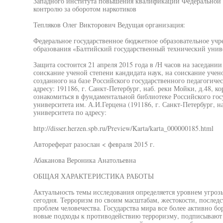
Западного института повышения квалификации Федеральной
контролю за оборотом наркотиков
Тепляков Олег Викторович Ведущая организация:
Федеральное государственное бюджетное образовательное уч
образования «Балтийский государственный технический унив
Защита состоится 21 апреля 2015 года в /Н часов на заседани
соискание ученой степени кандидата наук, на соискание учено
созданного на базе Российского государственного педагогичес
адресу: 191186, г. Санкт-Петербург, наб. реки Мойки, д.48, к
ознакомиться в фундаментальной библиотеке Российского гос
университета им. А.И.Герцена (191186, г. Санкт-Петербург, на
университета по адресу:
http://disser.herzen.spb.ru/Preview/Karta/karta_000000185.html
Автореферат разослан < февраля 2015 г.
Абаканова Вероника Анатольевна
ОБЩАЯ ХАРАКТЕРИСТИКА РАБОТЫ
Актуальность темы исследования определяется уровнем угрозы
сегодня. Терроризм по своим масштабам, жестокости, послед
проблем человечества. Государства мира все более активно б
новые подходы к противодействию терроризму, подписывают