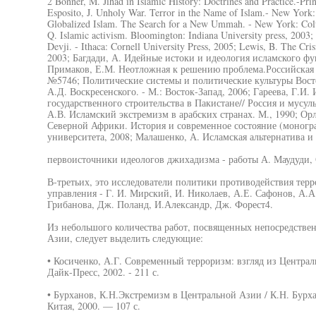
2 Bonner, M. Jihad in Islamic History: Doctrines and Practice.-Pri
Esposito, J. Unholy War. Terror in the Name of Islam.- New York:
Globalized Islam. The Search for a New Ummah. - New York: Colu
Q. Islamic activism. Bloomington: Indiana University press, 2003; 
Devji. - Ithaca: Cornell University Press, 2005; Lewis, B. The Cr
2003; Багдади, А. Идейные истоки и идеология исламского фун
Примаков, Е.М. Неотложная к решению проблема.Российская г
№5746; Политические системы и политические культуры Вос
А.Д. Воскресенского. - М.: Восток-Запад, 2006; Гареева, Г.
государственного строительства в Пакистане// Россия и мусул
А.В. Исламский экстремизм в арабских странах. М., 1990; Ор
Северной Африки. История и современное состояние (моногра
университета, 2008; Малашенко, А. Исламская альтернатива и
первоисточники идеологов джихадизма - работы А. Маудуди, 
В-третьих, это исследователи политики противодействия тер
управления - Г. И. Мирский, И. Николаев, А.Е. Сафонов, А.А.
Грибанова, Дж. Поланд, И.Александр, Дж. Форест4.
Из небольшого количества работ, посвященных непосредствен
Азии, следует выделить следующие:
• Косиченко, А.Г. Современный терроризм: взгляд из Централ
Дайк-Пресс, 2002. - 211 с.
• Бурханов, К.Н.Экстремизм в Центральной Азии / К.Н. Бурха
Китая, 2000. — 107 с.