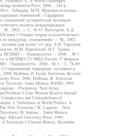
.; Primakov, Е. A World Challenged:
kings Institution Press, 2004. - 144 p.;
208 е.; Лебедева, М.М. Мировая политика. -
дународных отношений.- Гардарики:
ых отношений: историческая эволюция
итического анализа международных
- М., 2002. — С. 36-67; Богатуров, А.Д.
X веке // Очерки теории и политического
м по междунар. отношениям. — М., 2002.
особие для вузов / гл. ред. А.В. Торкунов
 Кулагин, М.М. Наринский, И.Г. Тюлин. -
стник МГИМО — Университета. —2008. - № 1.
тол» в МГИМО (У) МИД России 27 февраля
О - Университета. -2008.- № 1. - С. 78-89;
 // Современный терроризм: состояние и
2000; Hoffman, В. Inside Terrorism. Revised
rsity Press, 2006; Hoffman, B. Terrorism
e New Terrorism. Santa Monica: RAND, 1999;
Jongman. - Piscataway, New Jersey:
nal Problem // Case Western Reserve Journal
e Complexities and Contradictions of
senau, J. Turbulence in World Politics: A
. The New Terrorism / W. Laqueur. - New
Terrorism / B. Jenkins. - Santa Monica:
idge: Harvard University Press, 1999;
 of Terrorism // Current History, December