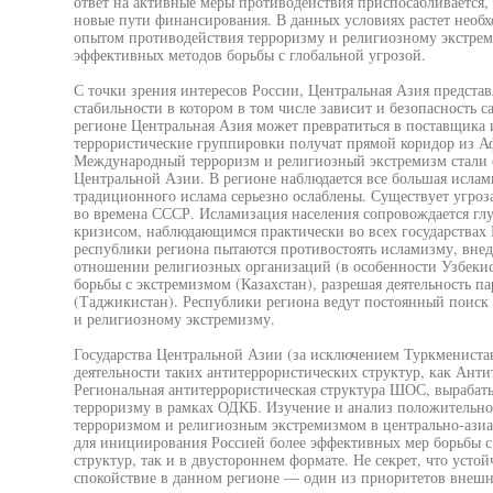
ответ на активные меры противодействия приспосабливается, 
новые пути финансирования. В данных условиях растет необх
опытом противодействия терроризму и религиозному экстрем
эффективных методов борьбы с глобальной угрозой.
С точки зрения интересов России, Центральная Азия предста
стабильности в котором в том числе зависит и безопасность с
регионе Центральная Азия может превратиться в поставщика
террористические группировки получат прямой коридор из Аф
Международный терроризм и религиозный экстремизм стали с
Центральной Азии. В регионе наблюдается все большая исла
традиционного ислама серьезно ослаблены. Существует угроз
во времена СССР. Исламизация населения сопровождается г
кризисом, наблюдающимся практически во всех государствах 
республики региона пытаются противостоять исламизму, внед
отношении религиозных организаций (в особенности Узбекист
борьбы с экстремизмом (Казахстан), разрешая деятельность п
(Таджикистан). Республики региона ведут постоянный поиск
и религиозному экстремизму.
Государства Центральной Азии (за исключением Туркменистан
деятельности таких антитеррористических структур, как Ант
Региональная антитеррористическая структура ШОС, вырабат
терроризму в рамках ОДКБ. Изучение и анализ положительно
терроризмом и религиозным экстремизмом в центрально-азиат
для инициирования Россией более эффективных мер борьбы с 
структур, так и в двустороннем формате. Не секрет, что уст
спокойствие в данном регионе — один из приоритетов внешн