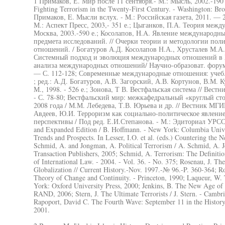
1 Примаков, Е. Мир после 11 сентября.- М.: Мысль, 2002.-190 е
Fighting Terrorism in the Twenty-First Century. - Washington: Broo
Примаков, E. Мысли вслух. - M.: Российская газета, 2011. — 
М.: Аспект Пресс, 2003,- 351 е.; Цыганков, П.А. Теория меж
Москва, 2003.-590 е.; Косолапов, H.A. Явление международн
предмета исследований. // Очерки теории и методологии пол
отношений. / Богатуров А.Д. Косолапов Н.А., Хрусталев М.А. 
Системный подход и эволюция международных отношений в X
анализа международных отношений/ Научно-образоват. фору
— С. 112-128; Современные международные отношения: учеб. п
; ред.: А.Д. Богатуров, А.В. Загорский, А.В. Кортунов, В.М.
М., 1998. - 526 е.; Зонова, Т В. Вестфальская система // Ве
- С. 78-80; Вестфальский мир: межкафедральный «круглый с
2008 года / М.М. Лебедева, Т.В. Юрьева и др. // Вестник МГИМ
Авдеев, Ю.И. Терроризм как социально-политическое явление
перспективы / Под ред. Е.И.Степанова. - М.: Эдиториал УРСС, 
and Expanded Edition / B. Hoffmann. - New York: Columbia Unive
Trends and Prospects. In Lesser, I.O. et al. (eds.) Countering th
Schmid, A. and Jongman, A. Political Terrorism / A. Schmid, A. 
Transaction Publishers, 2005; Schmid, A. Terrorism: The Definitio
of International Law. - 2004. - Vol. 36. - No. 375; Rosenau, J. Th
Globalization // Current History.-Nov. 1997.-№ 96.-P. 360-364; Ro
Theory of Change and Continuity. - Princeton, 1990; Laqueur, W
York: Oxford University Press, 2000; Jenkins, B. The New Age of 
RAND, 2006; Stern, J. The Ultimate Terrorists / J. Stern. - Cambr
Rapoport, David C. The Fourth Wave: September 11 in the History
2001.