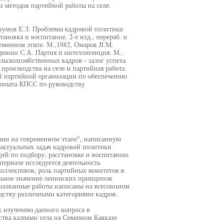
 методов партийной работы на селе.
азумов Е.З. Проблемы кадровой политики
новка и воспитание. 2-е изд., перераб. и
еменном этапе. М.,1982, Омаров JI.M.
дюнин С.А. Партия и интеллигенция. М.,
ьскохозяйственных кадров - залог успеха
производства на селе и партийная работа.
й партийной организации по обеспечению
з опыта КПСС по руководству
ами на современном этапе", написанную
актуальных задач кадровой политики
ий по подбору, расстановке и воспитанию
териале исследуется деятельность
оллективов, роль партийных комитетов в
ьное значение ленинских принципов
названные работы написаны на всесоюзном
дству различными категориями кадров.
к изучению данного вопроса в
тва кадрами села на Северном Кавказе