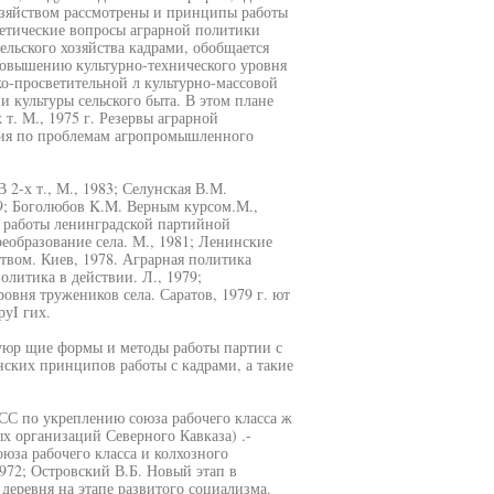
озяйством рассмотрены и принципы работы
ретические вопросы аграрной политики
ельского хозяйства кадрами, обобщается
повышению культурно-технического уровня
о-просветительной л культурно-массовой
и культуры сельского быта. В этом плане
 т. М., 1975 г. Резервы аграрной
ния по проблемам агропромышленного
2-х т., М., 1983; Селунская В.М.
9; Боголюбов K.M. Верным курсом.М.,
а работы ленинградской партийной
реобразование села. М., 1981; Ленинские
вом. Киев, 1978. Аграрная политика
олитика в действии. Л., 1979;
вня тружеников села. Саратов, 1979 г. ют
руI гих.
уюр щие формы и методы работы партии с
ских принципов работы с кадрами, а такие
СС по укреплению союза рабочего класса ж
ых организаций Северного Кавказа) .-
юза рабочего класса и колхозного
1972; Островский В.Б. Новый этап в
деревня на этапе развитого социализма.