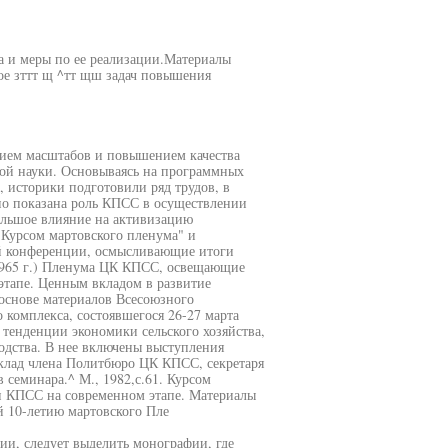
а и меры по ее реализации.Материалы
ое зттт щ ^тт щш задач повышения
нием масштабов и повышением качества
ной науки. Основываясь на программных
 историки подготовили ряд трудов, в
ьно показана роль КПСС в осуществлении
ольшое влияние на активизацию
"Курсом мартовского пленума" и
й конференции, осмысливающие итоги
1965 г.) Пленума ЦК КПСС, освещающие
тапе. Ценным вкладом в развитие
основе материалов Всесоюзного
комплекса, состоявшегося 26-27 марта
 тенденции экономики сельского хозяйства,
дства. В нее включены выступления
клад члена Политбюро ЦК КПСС, секретаря
 семинара.^ М., 1982,с.61. Курсом
и КПСС на современном этапе. Материалы
 10-летию мартовского Пле
и, следует выделить монографии, где