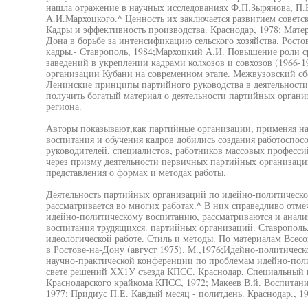
нашла отражение в научных исследованиях Ф.П.Зырянова, П.
А.И.Мархоцкого.^ Ценность их заключается развитием советско
Кадры и эффективность производства. Краснодар, 1978; Мате
Дона в борьбе за интенсификацию сельского хозяйства. Ростов
кадры.- Ставрополь, 1984;Мархоцкий А.И. Повышение роли с
заведений в укреплении кадрами колхозов и совхозов (1966-1
организации Кубани на современном этапе. Межвузовский сбо
Ленинские принципы партийного руководства в деятельности
получить богатый материал о деятельности партийных органи
региона.
Авторы показывают,как партийные организации, применяя н
воспитания и обучения кадров добились создания работоспос
руководителей, специалистов, работников массовых професси
через призму деятельности первичных партийных организаци
представления о формах и методах работы.
Деятельность партийных организаций по идейно-политическ
рассматривается во многих работах.^ В них справедливо отме
идейно-политическому воспитанию, рассматриваются и анал
воспитания трудящихся. партийных организаций. Ставрополь
идеологической работе. Стиль и методы. По материалам Все
в Ростове-на-Дону (август 1975). М.,1976;Идейно-политичес
научно-практической конференции по проблемам идейно-поли
свете решений ХХ1У съезда КПСС. Краснодар, Специальный в
Краснодарского крайкома КПСС, 1972; Макеев В.й. Воспитан
1977; Придиус П.Е. Кавдый месяц - политдень. Краснодар., 19