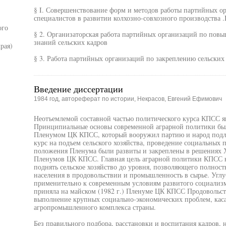
§ I. Совершенствование форм и методов работы партийных о
специалистов в развитии колхозно-совхозного производства .I
ого
§ 2. Организаторская работа партийных организаций по пов
знаний сельских кадров
рая)
§ 3. Работа партийных организаций по закреплению сельских 
Введение диссертации
1984 год, автореферат по истории, Некрасов, Евгений Ефимович
Неотъемлемой составной частью политического курса КПСС яв
Принципиальные основы современной аграрной политики был
Пленумом ЦК КПСС, который вооружил партию и народ подл
курс на подъем сельского хозяйства, проведение социальных 
положения Пленума были развиты и закреплены в решениях 
Пленумов ЦК КПСС. Главная цель аграрной политики КПСС на
поднять сельское хозяйство до уровня, позволяющего полнос
населения в продовольствии и промышленность в сырье. Угл
применительно к современным условиям развитого социализм
приняла на майском (1982 г.) Пленуме ЦК КПСС Продовольст
выполнение крупных социально-экономических проблем, кас
агропромышленного комплекса страны.
Без правильного подбора, расстановки и воспитания кадров,