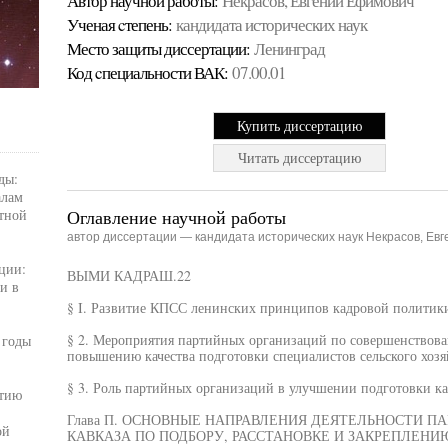
Автор научной работы:
Некрасов, Евгений Ефимович
Ученая cтепень:
кандидата исторических наук
Место защиты диссертации:
Ленинград
Код cпециальности ВАК:
07.00.01
Купить диссертацию
Читать диссертацию
ды:
алам
тной
Оглавление научной работы
автор диссертации — кандидата исторических наук Некрасов, Ев
ции:
ВЫМИ КАДРАШ.22
и в
§ I. Развитие КПСС ленинских принципов кадровой политики.
§ 2. Мероприятия партийных организаций по совершенствова
 годы
повышению качества подготовки специалистов сельского хозя
§ 3. Роль партийных организаций в улучшении подготовки ка
итию
Глава П. ОСНОВНЫЕ НАПРАВЛЕНИЯ ДЕЯТЕЛЬНОСТИ П
ой
КАВКАЗА ПО ПОДБОРУ, РАССТАНОВКЕ И ЗАКРЕПЛЕНИ