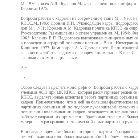
М.,1976; Лосев A.B.»Буранов М.Е. Совершенствование форм и
Воронеж,1975.
Вопросы работы с кадрами на современном этапе.М., 1976; Р
КПСС.М.,1983; Пронин И.И. Руководящие кадры, подбор,расста
доп.М., 1981; Королев А.М. Кадровая политика КПСС на совр
Руководитель: Размышления о стиле управления. М.,1984; Фе
1983; Каленик Е.П. Подготовка высококвалифицированных сел
в проведении аграрной политики партии. - В кн.: Интеграция 
Кишинев, 1977; Комиссаров A.A. Деятельность Ленинградско
сельского хозяйства кадрами на современном этапе.-В вн.: И
экономическим и социальным
A v
- 8
Особо следует выделить монографию "Вопросы работы с кадр
учеными АОН при ЦК КПСС, которая рассматривает решение 
КПСС, выделяет новые аспекты в работе партийных организац
кадров. Примечательно, что в ней на большом фактическом ма
партийных организаций по подбору руководителей сельских к
повышении квалификации кадров, освещается интернационал
работы с кадрами, их применение братскими странами. Выше
материале л раскрывают исторический опыт партии по руково
В последнее время все больше историков партии обращаются 
республиканском или областном масштабе, Проблема руководс