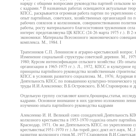
наряду с общими вопросами руководства партией сельским х
с кадрами.* В названных работах освещаются актуальные тео
КПСС, раскрывается огромная работа партии по укреплению с
опыт партийных, советских, хозяйственных организаций по 
рабочих совхозов и колхозников, совершенствованию политик
работы, росту материального благосостояния тружеников села 
интерес предотавлянума ЦК КПСС (24-26 марта 1975 г.). В 2-х
экономики: Материалы Всесоюзного экономического совеща
комплекса. М., 1984. I
Трапезников С.П. Ленинизм и аграрно-крестьянский вопрос. В 
Изменение социальной структуры советской деревни. М., 197
1980; Курсом интенсификации сельского хозяйства: (Из опыт
организации в 1965-1975 гг.). Л., 1972, КПСС и культурное п
принципы партийного руководства хозяйственным строительст
КПСС в условиях развитого социализма. М., 1976; Аграрная п
Деятельность КПСС по повышению культурно-технического уро
труды И.И.Алексеенко; В.Б.Островского, В.М.Староверова и д
Отдельную группу составляют книги,брошюры,статья, исслед
кадрами. Основное внимание в них уделено изложению ленин
изучению опыта партийного руководства кадрами
Алексеенко И. И. Великий союз созидателей.Деятельность КП
колхозного крестьянства в 1953-1970 годах(на опыте партийн
Краснодар, 1971. Он же.Деятельность КПСС по укреплению со
крестьянства(1951-1970 гг.).Ав-торей.дисс.докт.ист.наук, М.,
развитии колхозного строя.М.,1977;Староверов В.И.Советская 