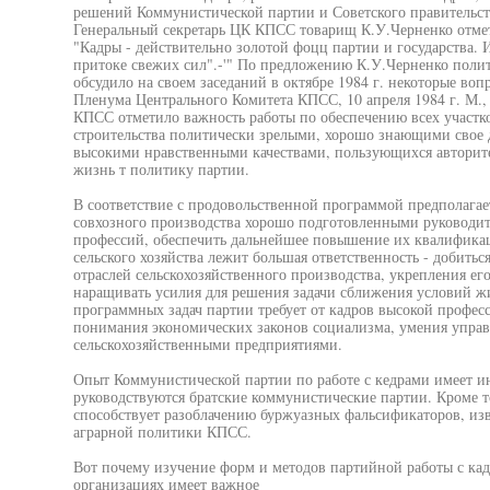
решений Коммунистической партии и Советского правительства
Генеральный секретарь ЦК КПСС товарищ К.У.Черненко отме
"Кадры - действительно золотой фоцц партии и государства. 
притоке свежих сил".-'" По предложению К.У.Черненко поли
обсудило на своем заседаний в октябре 1984 г. некоторые в
Пленума Центрального Комитета КПСС, 10 апреля 1984 г. М.,
КПСС отметило важность работы по обеспечению всех участко
строительства политически зрелыми, хорошо знающими свое 
высокими нравственными качествами, пользующихся авторите
жизнь т политику партии.
В соответствие с продовольственной программой предполагает
совхозного производства хорошо подготовленными руководит
профессий, обеспечить дальнейшее повышение их квалификац
сельского хозяйства лежит большая ответственность - добитьс
отраслей сельскохозяйственного производства, укрепления ег
наращивать усилия для решения задачи сближения условий жи
программных задач партии требует от кадров высокой профес
понимания экономических законов социализма, умения упра
сельскохозяйственными предприятиями.
Опыт Коммунистической партии по работе с кедрами имеет и
руководствуются братские коммунистические партии. Кроме 
способствует разоблачению буржуазных фальсификаторов, и
аграрной политики КПСС.
Вот почему изучение форм и методов партийной работы с ка
организациях имеет важное