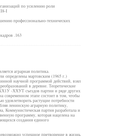
рганизаций по усилению роли
I8-I
ышению профессионально-технических
кадров .163
ляется аграрная политика.
и определены мартовским (1965 г.)
инной научной программой действий, взял
преобразований в деревне. Теоретические
ХХ1У -ХХУТ съездов партии и ряде других
 современном этапе состоит в том, чтобы
тью удовлетворить растущие потребности
убляя ленинскую аграрную политику,
а, Коммунистическая партия разработала и
венную программу, которая нацелена на
ающихся создания единого
 невозможно успешное претворение в жизнь