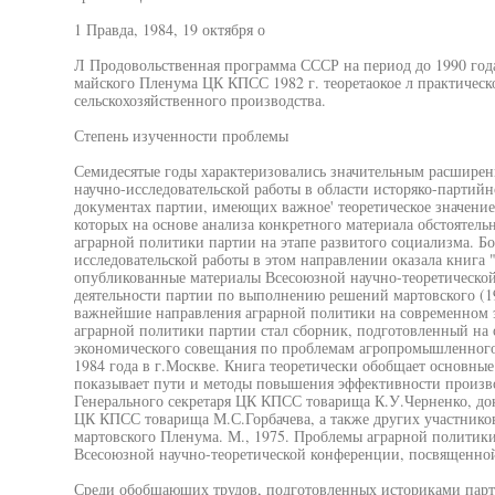
1 Правда, 1984, 19 октября о
Л Продовольственная программа СССР на период до 1990 год
майского Пленума ЦК КПСС 1982 г. теоретаокое л практическ
сельскохозяйственного производства.
Степень изученности проблемы
Семидесятые годы характеризовались значительным расшире
научно-исследовательской работы в области исторяко-партий
документах партии, имеющих важное' теоретическое значение,
которых на основе анализа конкретного материала обстоятел
аграрной политики партии на этапе развитого социализма. Б
исследовательской работы в этом направлении оказала книга 
опубликованные материалы Всесоюзной научно-теоретическо
деятельности партии по выполнению решений мартовского (
важнейшие направления аграрной политики на современном э
аграрной политики партии стал сборник, подготовленный на 
экономического совещания по проблемам агропромышленного 
1984 года в г.Москве. Книга теоретически обобщает основные
показывает пути и методы повышения эффективности произво
Генерального секретаря ЦК КПСС товарища К.У.Черненко, до
ЦК КПСС товарища М.С.Горбачева, а также других участников
мартовского Пленума. М., 1975. Проблемы аграрной политик
Всесоюзной научно-теоретической конференции, посвященной
Среди обобщающих трудов, подготовленных историками парти