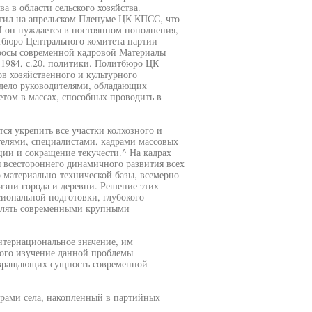
 в области сельского хозяйства.
тил на апрельском Пленуме ЦК КПСС, что
И он нуждается в постоянном пополнения,
тбюро Центрального комитета партии
опросы современной кадровой Материалы
 1984, с.20. политики. Политбюро ЦК
в хозяйственного и культурного
дело руководителями, обладающих
том в массах, способных проводить в
ся укрепить все участки колхозного и
елями, специалистами, кадрами массовых
ии и сокращение текучести.^ На кадрах
я всестороннего динамичного развития всех
о материально-технической базы, всемерно
зни города и деревни. Решение этих
сиональной подготовки, глубокого
влять современными крупными
нтернациональное значение, им
того изучение данной проблемы
звращающих сущность современной
драми села, накопленный в партийных