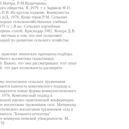
В.Матера, P.M.Кущетерова,
го общества. JI.,I979. т х Зырянов Ф.П.
р П.В. На крутом подъеме. Коммунисты
 н/Д, 1978; Куще-теров P.M. Сельские
редних сельскохозяйственных учебных
975 гг.).В кн.-Сельские партийные
рник статей, Краснодар,1982. Кочура Д.В.
 местных в том, что они позволяют
заций по развитию сельского хозяйства
а практике ленинские принципы подбора,
обного коллектива талантливых
й. Важно, что они рассматривают этот опыт
й, что дает возможность расширить
ому воспитанию сельских тружеников
чается важность комплексного подхода к
изируются новые формы коммунистического
, 1976. Комплексный подход в
союзной научно-практической конференции
кое воспитание тружеников села. Материалы
тического воспитания тружеников села в
ыпуск "Блокнота агитатора"
ие коммунистической убежденности. М.,
78.