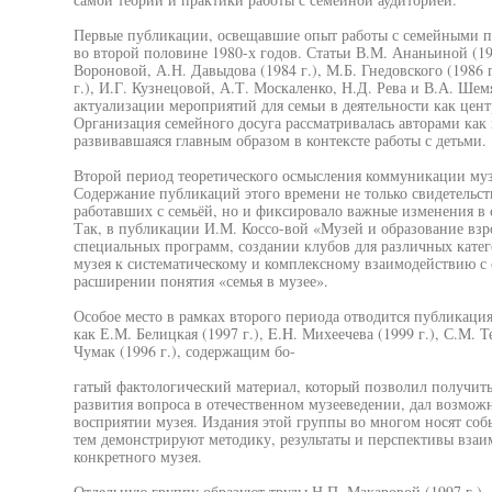
Первые публикации, освещавшие опыт работы с семейными по
во второй половине 1980-х годов. Статьи В.М. Ананьиной (1988
Вороновой, А.Н. Давыдова (1984 г.), М.Б. Гнедовского (1986 г
г.), И.Г. Кузнецовой, А.Т. Москаленко, Н.Д. Рева и В.А. Шем
актуализации мероприятий для семьи в деятельности как цент
Организация семейного досуга рассматривалась авторами как 
развивавшаяся главным образом в контексте работы с детьми.
Второй период теоретического осмысления коммуникации музе
Содержание публикаций этого времени не только свидетельст
работавших с семьёй, но и фиксировало важные изменения в 
Так, в публикации И.М. Коссо-вой «Музей и образование взро
специальных программ, создании клубов для различных катег
музея к систематическому и комплексному взаимодействию с 
расширении понятия «семья в музее».
Особое место в рамках второго периода отводится публикаци
как Е.М. Белицкая (1997 г.), E.H. Михеечева (1999 г.), С.М. Т
Чумак (1996 г.), содержащим бо-
гатый фактологический материал, который позволил получит
развития вопроса в отечественном музееведении, дал возможн
восприятии музея. Издания этой группы во многом носят соб
тем демонстрируют методику, результаты и перспективы взаи
конкретного музея.
Отдельную группу образуют труды Н.П. Макаровой (1997 г.), 