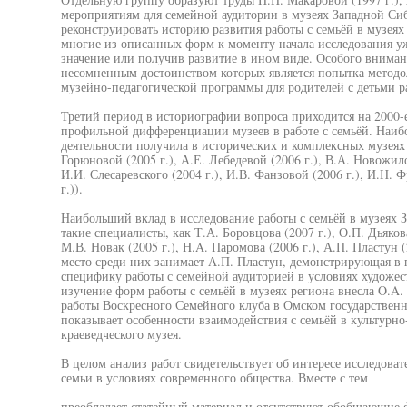
мероприятиям для семейной аудитории в музеях Западной Си
реконструировать историю развития работы с семьёй в музеях 
многие из описанных форм к моменту начала исследования уж
значение или получив развитие в ином виде. Особого вниман
несомненным достоинством которых является попытка методо
музейно-педагогической программы для родителей с детьми ра
Третий период в историографии вопроса приходится на 2000-
профильной дифференциации музеев в работе с семьёй. Наиб
деятельности получила в исторических и комплексных музеях (
Горюновой (2005 г.), А.Е. Лебедевой (2006 г.), В.А. Новожило
И.И. Слесаревского (2004 г.), И.В. Фанзовой (2006 г.), И.Н. 
г.)).
Наибольший вклад в исследование работы с семьёй в музеях 
такие специалисты, как Т.А. Боровцова (2007 г.), О.П. Дьякова
М.В. Новак (2005 г.), H.A. Паромова (2006 г.), А.П. Пластун (
место среди них занимает А.П. Пластун, демонстрирующая в
специфику работы с семейной аудиторией в условиях художес
изучение форм работы с семьёй в музеях региона внесла O.A.
работы Воскресного Семейного клуба в Омском государственн
показывает особенности взаимодействия с семьёй в культурно
краеведческого музея.
В целом анализ работ свидетельствует об интересе исследова
семьи в условиях современного общества. Вместе с тем
преобладает статейный материал и отсутствуют обобщающие 