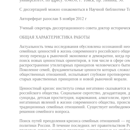
С диссертацией можно ознакомиться в Научной библиотеке То
Автореферат разослан $ ноября 2012 г
Ученый секретарь диссертационного совета доктор историческ
ОБЩАЯ ХАРАКТЕРИСТИКА РАБОТЫ
Актуальность темы исследования обусловлена осознанной н
семейных ценностей в жизнь современного российского обще
эпоху перехода к рыночной экономике и демократии, когда 
поиск новых ценностных ориентиров, в том числе в сфере се
распространение утилитарных принципов человеческого бытия,
Поколение семей, фундаментальные ценности которых сложил
общественных отношений, испытывает глубокие противоречия
старых нравственных принципов и новой рыночной морали.
Ценностный кризис института семьи негативно сказывается н
российского общества. Социальное сиротство, дезадаптация, 
суициды, детская проституция, наркомания, алкоголизм, прес
негативных явлений в жизни современного общества, происх
традиционных семейных отношений. Существует необходимост
решения семейного вопроса.
Поиск путей преодоления кризиса семейных отношений — при
политики России. В течение последних лет правительством Р
правовых актов и целевых программ, направленных на стабил