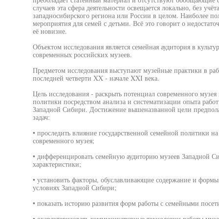
случаев эта сфера деятельности освещается локально, без учё
западносибирского региона или России в целом. Наиболее по
мероприятия для семей с детьми. Всё это говорит о недостат
её новизне.
Объектом исследования является семейная аудитория в культу
современных российских музеев.
Предметом исследования выступают музейные практики в рабо
последней четверти XX - начале XXI века.
Цель исследования - раскрыть потенциал современного музея
политики посредством анализа и систематизации опыта работ
Западной Сибири. Достижение вышеназванной цели предпола
задач:
• проследить влияние государственной семейной политики на
современного музея;
• дифференцировать семейную аудиторию музеев Западной Си
характеристики;
• установить факторы, обуславливающие содержание и формы
условиях Западной Сибири;
• показать историю развития форм работы с семейными посет
• охарактеризовать коммуникативные технологии работы муз