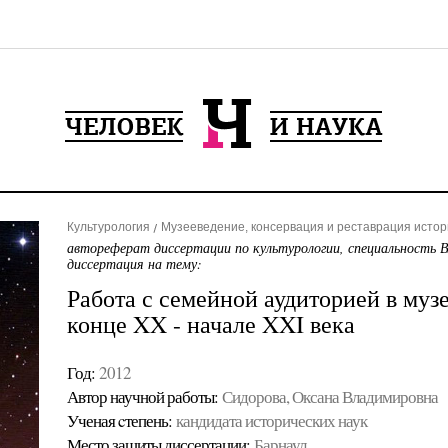
Культурология
Музееведение, консервация и реставрация истор
автореферат диссертации по культурологии, специальность 
диссертация на тему:
Работа с семейной аудиторией в муз
конце XX - начале XXI века
Год:
2012
Автор научной работы:
Сидорова, Оксана Владимировна
Ученая cтепень:
кандидата исторических наук
Место защиты диссертации:
Барнаул