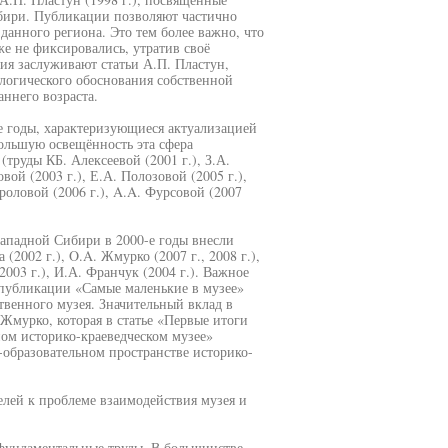
бири. Публикации позволяют частично
данного региона. Это тем более важно, что
е не фиксировались, утратив своё
ия заслуживают статьи А.П. Пластун,
логического обоснования собственной
ннего возраста.
е годы, характеризующиеся актуализацией
ольшую освещённость эта сфера
труды КБ. Алексеевой (2001 г.), З.А.
вой (2003 г.), Е.А. Полозовой (2005 г.),
Фроловой (2006 г.), A.A. Фурсовой (2007
Западной Сибири в 2000-е годы внесли
 (2002 г.), O.A. Жмурко (2007 г., 2008 г.),
2003 г.), И.А. Франчук (2004 г.). Важное
 публикации «Самые маленькие в музее»
твенного музея. Значительный вклад в
 Жмурко, которая в статье «Первые итоги
ом историко-краеведческом музее»
-образовательном пространстве историко-
телей к проблеме взаимодействия музея и
фундаментальные труды. В большинстве