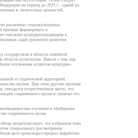
едерации на период до 2025 г., одной из
ственных и личностных ценностей,
тие различных социокультурных
ый призван формировать и
ает высоким культуросозидающим и
нальных задач духовного развития
ед государством в области семейной
 области музеологии. Вместе с тем, как
иболее изученным аспектом культурно-
ольной и студенческой аудиторией,
ьшинства музеев. При этом другим группам
, отводится второстепенное место, что
нкции современного музея и снижает его
 необходимостью изучения и обобщения
стве современного музея.
бзор свидетельствует, что избранная тема
етом специального рассмотрения,
зейном деле происходил процесс выработки