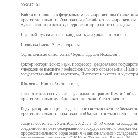
005047494
Работа выполнена в федеральном государственном бюджетно
профессионального образования «Алтайская государственная а
музеологии и охраны культурного и природного наследия
Научный руководитель: кандидат культурологии, доцент
Полякова Елена Александровна
Официальные оппоненты: Черняк Эдуард Исаакович,
доктор исторических наук, профессор, федеральное государст
учреждение высшего профессионального образования «Нацио
государственный университет», Институт искусств и культуры
Шпаченко Ирина Анатольевна,
кандидат педагогических наук, администрация Томской облас
профессиональному образованию, главный специалист
Ведущая организация: федеральное государственное бюджетн
профессионального образования «Омский государственный ун
Защита состоится 25 декабря 2012 г. в 15.00 часов на заседан
созданного на базе федерального государственного бюджетно
профессионального образования «Национальный исследовате
университет», по адресу: 634050, г. Томск, пр. Ленина, 36.