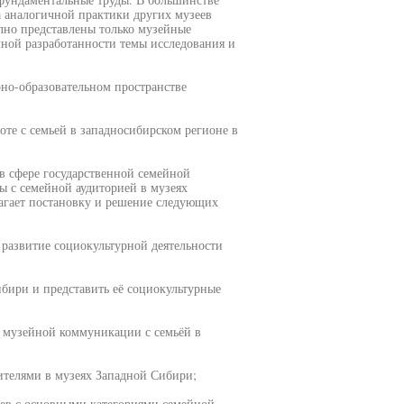
та аналогичной практики других музеев
лно представлены только музейные
очной разработанности темы исследования и
рно-образовательном пространстве
те с семьей в западносибирском регионе в
 в сфере государственной семейной
ы с семейной аудиторией в музеях
гает постановку и решение следующих
 развитие социокультурной деятельности
бири и представить её социокультурные
 музейной коммуникации с семьёй в
ителями в музеях Западной Сибири;
еев с основными категориями семейной