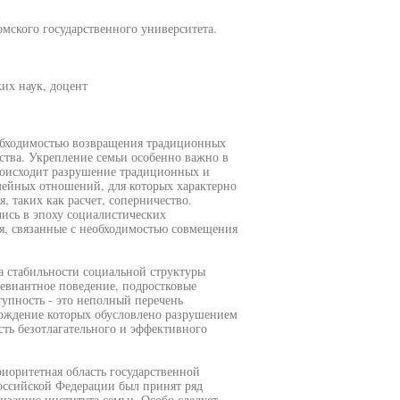
мского государственного университета.
их наук, доцент
еобходимостью возвращения традиционных
ства. Укрепление семьи особенно важно в
происходит разрушение традиционных и
мейных отношений, для которых характерно
 таких как расчет, соперничество.
ись в эпоху социалистических
, связанные с необходимостью совмещения
а стабильности социальной структуры
девиантное поведение, подростковые
тупность - это неполный перечень
ождение которых обусловлено разрушением
ь безотлагательного и эффективного
оритетная область государственной
оссийской Федерации был принят ряд
изацию института семьи. Особо следует