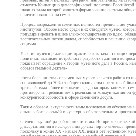
отметить Концепцию демографической политики Российской Ф
главных задач которой является формирование системы обще
ориентированных на семью.
Процесс возрождения семейных ценностей предполагает учас
институтов. Особое место среди них отводится музею, котор
популяризировать национально-государственную идею, облад
воспитательным потенциалом, способностью к решению карди
социума.
Участие музея в реализации практических задач, стоящих пер
политики, вызывает потребность разработки данного вопроса в
показывает обращение к теории музейного дела в России, на
образовательной деятель-
носги большинства современных музеев является работа со шк
составляющей до 70% от общего количества посетителей бол
зрителей, важнейшее положение среди которых занимает семья
противоречит требованиям к реализации коммуникативной фу
конкурентоспособность в сфере семейного досуга.
Таким образом, актуальность темы исследования обусловлена
опыта работы с семьёй в культурно-образовательном простран
Степень научной разработанности темы. Историографический о
диссертационного исследования до сих пор не являлась предм
поскольку в конце XX - начале XXI века в отечественном му
самой теории и практики работы с семейной аудиторией.