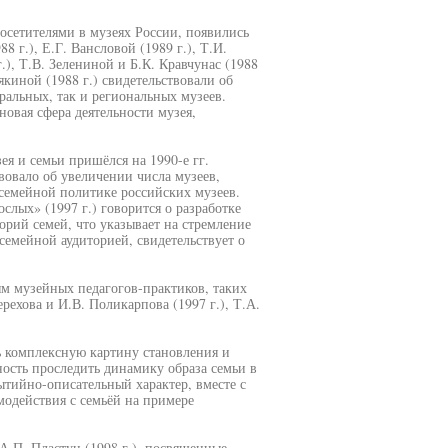
сетителями в музеях России, появились
 г.), Е.Г. Вансловой (1989 г.), Т.И.
.), Т.В. Зелениной и Б.К. Кравчунас (1988
якиной (1988 г.) свидетельствовали об
ральных, так и региональных музеев.
новая сфера деятельности музея,
я и семьи пришёлся на 1990-е гг.
вовало об увеличении числа музеев,
семейной политике российских музеев.
слых» (1997 г.) говорится о разработке
орий семей, что указывает на стремление
семейной аудиторией, свидетельствует о
ям музейных педагогов-практиков, таких
ерехова и И.В. Поликарпова (1997 г.), Т.А.
ь комплексную картину становления и
ость проследить динамику образа семьи в
ытийно-описательный характер, вместе с
модействия с семьёй на примере
А.П. Пластун (1998 г.), посвященные