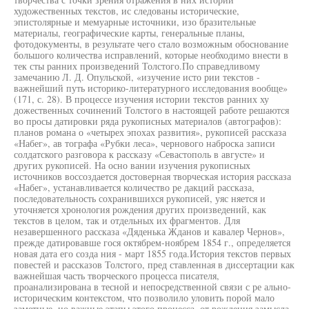
художественных текстов, ис следованы исторические,
эпистолярные и мемуарные источники, изо бразительные
материалы, географические карты, генеральные планы,
фотодокументы, в результате чего стало возможным обоснование
большого количества исправлений, которые необходимо внести в
тек сты ранних произведений Толстого.По справедливому
замечанию Л. Д. Опульской, «изучение исто рии текстов -
важнейший путь историко-литературного исследования вообще»
(171, с. 28). В процессе изучения истории текстов ранних ху
дожественных сочинений Толстого в настоящей работе решаются
во просы датировки ряда рукописных материалов (автографов):
планов романа о «четырех эпохах развития», рукописей рассказа
«Набег», ав тографа «Рубки леса», чернового наброска записи
солдатского разговора к рассказу «Севастополь в августе» и
других рукописей. На осно вании изучения рукописных
источников воссоздается достоверная творческая история рассказа
«Набег», устанавливается количество ре дакций рассказа,
последовательность сохранившихся рукописей, уяс няется и
уточняется хронология рождения других произведений, как
текстов в целом, так и отдельных их фрагментов. Для
незавершенного рассказа «Дяденька Жданов и кавалер Чернов»,
прежде датировавше гося октябрем-ноябрем 1854 г., определяется
новая дата его созда ния - март 1855 года.История текстов первых
повестей и рассказов Толстого, пред ставленная в диссертации как
важнейшая часть творческого процесса писателя,
проанализирована в тесной и непосредственной связи с ре ально-
историческим контекстом, что позволило уловить порой мало
заметные, но важные этапы этого процесса, от рождения замысла