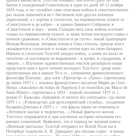
бытии в осажденный Севастополь в один из дней 10-12 ноября
1854 года, и не случайно само описание войны в севастопольских
рас сказах начинается не с бастионов или других военных
укреплений, а с картин в госпитале, на перевязочном пункте (в
«Севастополе в де кабре» - в здании бывшего Собрания; в
«Севастополе в мае» - князь Гальцин весь ужас войны осознает
только на перевязочном пункте, и лишь потом последуют главы о
ночном сражении; в «Севастополе в ав густе»- юный прапорщик
Володя Козельцов, впервые попав в Сева стополь, прежде всего
оказывается в госпитале и только потом идет на свою батарею).
Именно в госпитале Толстой увидел войну, а затем по казал ее
читателю «в настоящем ее выражении - в крови, в страданиях, в
смерти...».Изучение художественных текстов расширило наши
представле ния о круге чтения молодого Толстого: среди книг,
прочитанных им в начале 50-х гг., сочинения древнегреческого
философа Платона - диа логи «Протагор» и «Лахес» (прочитаны
до июня 1852 г.), книжка французского писателя Марко де Сент-
Илера «Anecdotes du temps de Napoleon I-er recueillies par Marco de
Saint-Hilaire» (прочитана в 1854 - первой половине 1855 гг.),
роман О. Бальзака «Splendeur et miseres des courtisanes» (до июля
1855 г.), «Руководство для артиллерийской службы», «изданное
Безаком»Дчитана в 1855 г.) - эти факты также не отмечены в
«Летописи жизни и творчества...».Новые факты из жизни
Толстого открываются и при изучении истории печатания его
ранних сочинений. Выявлено, что в период пе чатания книги
«Военные рассказы» Толстой отправил из Ясной Поля ны в
Петербург издателю А. И. Давыдову два письма (одно - в конце
мая-начале июня, второе - 20 июня 1856 г.) - письма не зафик