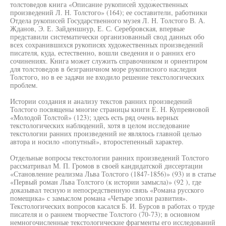
толстоведов книга «Описание рукописей художественных
произведений Л. Н. Толстого» (164); ее составители, работники
Отдела рукописей Государственного музея Л. Н. Толстого В. А.
Жданов, Э. Е. Зайденшнур, Е. С. Серебровская, впервые
представили систематически организованный свод данных обо
всех сохранившихся рукописях художественных произведений
писателя, куда, естественно, вошли сведения и о ранних его
сочинениях. Книга может служить справочником и ориентиром
для толстоведов в безграничном море рукописного наследия
Толстого, но в ее задачи не входило решение текстологических
проблем.
Истории создания и анализу текстов ранних произведений
Толстого посвящены многие страницы книги Е. Н. Купреяновой
«Молодой Толстой» (123); здесь есть ряд очень верных
текстологических наблюдений, хотя в целом исследование
текстологии ранних произведений не являлось главной целью
автора и носило «попутный», второстепенный характер.
Отдельные вопросы текстологии ранних произведений Толстого
рассматривал М. П. Громов в своей кандидатской диссертации
«Становление реализма Льва Толстого (1847-1856)» (93) и в статье
«Первый роман Льва Толстого (к истории замысла)» (92 ), где
доказывал тесную и непосредственную связь «Романа русского
помещика» с замыслом романа «Четыре эпохи развития».
Текстологических вопросов касался Б. И. Бурсов в работах о труде
писателя и о раннем творчестве Толстого (70-73); в основном
немногочисленные текстологические фрагменты его исследований