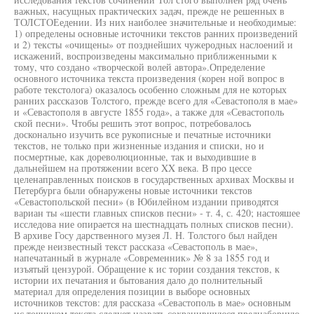
важных, насущных практических задач, прежде не решенных в
ТОЛСТОЕедении. Из них наиболее значительные и необходимые:
1) определены основные источники текстов ранних произведений
и 2) тексты «очищены» от позднейших чужеродных наслоений и
искажений, воспроизведены максимально приближенными к
тому, что создано «творческой волей автора».Определение
основного источника текста произведения (корен ной вопрос в
работе текстолога) оказалось особенно сложным для не которых
ранних рассказов Толстого, прежде всего для «Севастополя в мае»
и «Севастополя в августе 1855 года», а также для «Севастополь
ской песни». Чтобы решить этот вопрос, потребовалось
досконально изучить все рукописные и печатные источники
текстов, не только при жизненные издания и списки, но и
посмертные, как дореволюционные, так и выходившие в
дальнейшем на протяжении всего XX века. В про цессе
целенаправленных поисков в государственных архивах Москвы и
Петербурга были обнаружены новые источники текстов
«Севастопольской песни» (в Юбилейном издании приводятся
вариан ты «шести главных списков песни» - т. 4, с. 420; настояшее
исследова ние опирается на шестнадцать полных списков песни).
В архиве Госу дарственного музея Л. Н. Толстого был найден
прежде неизвестный текст рассказа «Севастополь в мае»,
напечатанный в журнале «Современник» № 8 за 1855 год и
изъятый цензурой. Обращение к ис тории создания текстов, к
истории их печатания и бытования дало до полнительный
материал для определения позиции в выборе основных
источников текстов: для рассказа «Севастополь в мае» основным
ис точником текста следует назвать сохранившуюся преднаборную