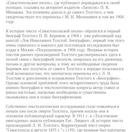
«Севастопольские песни», где публицист оправдывался в своей
позиции, ссылаясь на авторитет издателя «Записок» П. К.
Менькова. Эта полемика дошла и до самого Толстого, о чем
свидетельствует его переписка с М. Н. Милошевич в том же 1904
году.
К истории текста «Севастопольской песни» обратился и первый
биограф Толстого П. И. Бирюков, в 1904 г. уже работавший над
книгой «Лев Николаевич Толстой. Биография»; первый том этого
очень серьезного и важного для толстоведов исследования был
издан в Москве «Посредником» в 1906 году. Впервые история
текстов ранних произведений Толстого рассматривалась здесь в
тесной связи с биографией писателя, опиралась на его дневники,
письма и другие материалы, к тому же необходимые сведения
Бирюков мог получить от самого Толстого и нередко пользовался
этой возможностью, что запечатлела переписка его с Л. Н.
Толстым и дополнения и исправления Толстого к «Биографии».
Однако основной проблемой этого четырехтомного труда была
именно биография и текстологические вопросы автор ставил и
решал настолько, насколько необходимы и существенны
оказывались они в плане биографическом.
Собственно текстологические исследования стали появляться в
печати уже после смерти Толстого, причем носили они в
основном публикаторский характер. В 1911 г. в «Толстовском
ежегоднике» вышла публикация Евг. Ляцкого «К истории текста
произведений Л. Н. Толстого. Корректурный текст очерка
"Севастополь в августе 1855 г."» (139), где впервые был напечатан