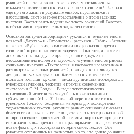
рукописей и авторизованных корректур, многочисленные
искажения, появившиеся в текстах ранних сочинений Толстого
еще при его жизни в результате ошибок переписчиков и
наборщиков, дают неверное представление о произведениях
писателя. Восстановить подлинные тексты сочинений Толстого
необходимая и первостепенная задача текстолога.
Основной материал диссертации - рукописи и печатные тексты
повестей «Детство» и «Отрочество», рассказов «Набег». «Записки
маркера», «Рубка леса», севастопольских рассказов и других
сочинений первого пятилетия творчества Толстого, а также его
дневники, письма, другие произведения и документы,
необходимые для полного и глубокого изучения текстов ранних
сочинений писателя. «Текстология, в частности исследование и
расшифровка черновых рукописей, принадлежит к числу тех
дисциплин, <.> которые стоят ближе всего к тому, что мы
называем точными науками, - писал крупнейший исследователь
рукописей Пушкина, теоретик и практик современной
текстологии С. М. Бонди. - Выводы текстологических
исследований менее всего могут быть произвольными и
субъективными» (64, с. 3). В полной мере это относится к
рукописям Толстого: бесценный материал для исследования
художественных текстов, рукописи ранних сочинений писателя
более всего и в высшей степени достоверно могут рассказать об
истории создания произведений, о самом творческом процессе и
его особенностях, предоставить в распоряжение исследователей
новые факты для воссоздания истории самих текстов. Эти
рукописи сохранились не полностью, но то, что дошло до наших