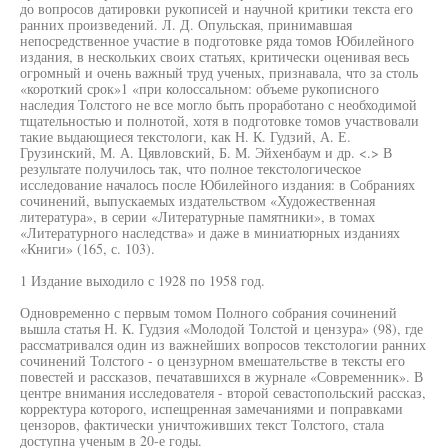
до вопросов датировки рукописей и научной критики текста его
ранних произведений. Л. Д. Опульская, принимавшая
непосредственное участие в подготовке ряда томов Юбилейного
издания, в нескольких своих статьях, критически оценивая весь
огромный и очень важный труд ученых, признавала, что за столь
«короткий срок»1 «при колоссальном: объеме рукописного
наследия Толстого не все могло быть проработано с необходимой
тщательностью и полнотой, хотя в подготовке томов участвовали
такие выдающиеся текстологи, как Н. К. Гудзий, А. Е.
Грузинский, М. А. Цявловский, Б. М. Эйхенбаум и др. <.> В
результате получилось так, что полное текстологическое
исследование началось после Юбилейного издания: в Собраниях
сочинений, выпускаемых издательством «Художественная
литература», в серии «Литературные памятники», в томах
«Литературного наследства» и даже в миниатюрных изданиях
«Книги» (165, с. 103).
1 Издание выходило с 1928 по 1958 год.
Одновременно с первым томом Полного собрания сочинений
вышла статья Н. К. Гудзия «Молодой Толстой и цензура» (98), где
рассматривался один из важнейших вопросов текстологии ранних
сочинений Толстого - о цензурном вмешательстве в тексты его
повестей и рассказов, печатавшихся в журнале «Современник». В
центре внимания исследователя - второй севастопольский рассказ,
корректура которого, испещренная замечаниями и поправками
цензоров, фактически уничтоживших текст Толстого, стала
доступна ученым в 20-е годы.