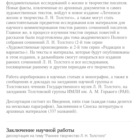
фундаментальных исследований о жизни и творчестве писателя.
Новые факты, извлеченные из архивных документов и самих
художественных текстов, войдут в новое издание «Летописи
жизни и творчества Л. Н. Толстого», а также могут стать
самостоятельным предметом исследования или материалом для
научного комментирования текстов ранних сочинений писателя.
Главное же, в процессе изучения текстов первых повестей и
рассказов были подготовлены два тома академического Полного
собрания сочинений Л. Н. Толстого (2-й том серии
«Художественные произведения» и 2-й том серии «Редакции и
варианты»). На тексты и материалы, которые будут опубликованы
в этом издании, в дальнейшем смогут опираться все издания
ранних сочинений Л. Н. Толстого и все исследования,
посвященные раннему и другим периодам его творчества.
Работа апробирована в научных статьях и монографии, а также в
сообщениях и докладах на заседаниях научной группы и
Толстовских чтениях Государственного музея Л. Н. Толстого, на
заседаниях Толстовской группы ИМЛИ им. А. М. Горького (РАН).
Диссертация состоит из Введения, пяти глав (каждая глава делится
на несколько параграфов), Заключения и Списка литературы и
архивных материалов (337 названий).
Заключение научной работы
диссертация на тему "Раннее творчество Л. Н. Толстого"