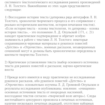
системного текстологического исследования ранних произведений
Л. Н. Толстого. Важнейшими из этих задач представляются
следующие:
1) Воссоздание истории текста (датировка ряда автографов Л. Н.
Толстого, хронология творческого процесса и его сопряжение с
реально-историческим контекстом, история печатания текстов).
«Если история текста - основа текстологии, то датировка - основа
истории текста», - это положение Л. Д. Опульской (171, с. 21)
находит практическое подтверждение и обретает особую
значимость в работе с текстами Л. Н. Толстого: некоторые
сохранившиеся черновые материалы и рукописи повестей
«Детство» и «Отрочество», военных рассказов, незавершенных
сочинений могут и должны быть хронологически определены в
контексте творчества Толстого.
2) Критическое установление текста (выбор основного источника
текста для ранних повестей и рассказов; научно-критическое
восста
2 Прежде всего имеются и виду практически не исследованные
рукописи рассказов, ибо рукописи повестей «Детство» и
«Отрочество» основательно изучены Л. Д. Громовой-Опульскои и
результаты исследования опубликованы. новление. «очищение»
основных источников текста от инородных наслоений,
воссоздание текстов согласно «творческой воле автора»). Следы
жесточайшего цензурного произвола в печатных источниках,
наличие нескольких печатных редакций, отсутствие наборных