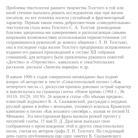
Проблемы текстологии раннего творчества Толстого в той или
иной степени пытались решить исследователи еще при жизни
писателя, но все попытки носили случайный и фрагментарный
характер. Первым таким очень добросовестным «самодеятельным»
текстологом стала жена Толстого С. А. Толстая: руководимая
благими эдиционны-ми намерениями и располагающая самыми
широкими возможностями использования первоисточников (от
сохранившихся рукописей до живого общения с Л. Н. Толстым),
она в последние годы жизни Толстого предприняла исправленное
издание его ранних произведений в составе XII собрания
сочинений, для которого были привлечены рукописи повестей
«Детство» и «Отрочество», кавказских и севастопольских
рассказов. рассказа «Записки маркера» и др.
В начале 1900-х годов совершенно неожиданно был поднят
вопрос об авторстве и тексте «Севастопольской песни» («Как
четвертого числа.»), дискуссия приняла довольно острый характер
и выплеснулась на страницы газеты «Новое время» (1904 г., №
10110, 10129, 10130). 26 апреля в статье «По обычаю предков»
известный журналист К. А. Скальковский, рассуждая о неудачах
русской армии в войне с японцами, упомянул вскользь Крымскую
кампанию и песню «Как восьмого сентября.», назвав ее песней П.
Менькова. Эта неосторожная фраза вызвала резкий протест у
читателей газеты. 15 мая П. Д. Драганов высказал свои
соображения о происхождении этой и других севастопольских
песен, считая их автором графа Л. Н. Толстого. На следующий
день газета опубликовала еще одну заметку К. Скальковского