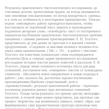
Результаты практического текстологического исследования, до
стигаемые долгим, кропотливым трудом, не всегда оказываются
оше ломляюще сенсационными, но всегда конкретны и «зримы»,
и в этом их особенность и неоспоримое преимущество. Тонкую,
подчас «ювелирную» работу приходится выполнить, чтобы
восстановить ис порченный текст, вернуть в произведение
подлинное авторское слово, «освободить» текст от постороннего
вмешательства.Решение практических текстологических проблем,
связанных с самыми ранними произведениями Л. Н. Толстого,
представилось де лом далеко не простым и в высшей степени
продуктивным. «Следовать за мыслями великого человека есть
наука самая занимательная» {186, с. 19), - в работе с текстами
Толстого эти известные пушкинские слова подтверждаются
абсолютно.Цель и главные задачи проведенного исследования:
воссоздание истории текстов ранних повестей и рассказов Л. Н.
Толстого, опреде ление основного источника текста для ряда
сочинений, восстановле ние, «очищение» текстов от чужеродных
элементов - обусловили новое направление и новые подходы в
работе с уже, казалось бы, достаточно хорошо изученными
произведениями.Наиболее существенный, хотя и
«промежуточный», результат выполненной работы - тщательно
изученные рукописи ранних худо жественных сочинений
Толстого. Только читая рукописи (по преиму ществу автографы
писателя), в полной мере можно представить, как протекал сам
процесс творчества, как развивались замысел, сюжет, образ, как
формировалась сама художественная структура произведе ния,
оттачивались детали. «Всякая строчка великого писателя стано