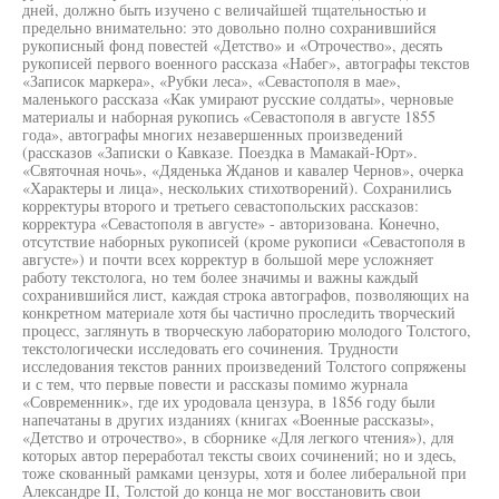
дней, должно быть изучено с величайшей тщательностью и
предельно внимательно: это довольно полно сохранившийся
рукописный фонд повестей «Детство» и «Отрочество», десять
рукописей первого военного рассказа «Набег», автографы текстов
«Записок маркера», «Рубки леса», «Севастополя в мае»,
маленького рассказа «Как умирают русские солдаты», черновые
материалы и наборная рукопись «Севастополя в августе 1855
года», автографы многих незавершенных произведений
(рассказов «Записки о Кавказе. Поездка в Мамакай-Юрт».
«Святочная ночь», «Дяденька Жданов и кавалер Чернов», очерка
«Характеры и лица», нескольких стихотворений). Сохранились
корректуры второго и третьего севастопольских рассказов:
корректура «Севастополя в августе» - авторизована. Конечно,
отсутствие наборных рукописей (кроме рукописи «Севастополя в
августе») и почти всех корректур в большой мере усложняет
работу текстолога, но тем более значимы и важны каждый
сохранившийся лист, каждая строка автографов, позволяющих на
конкретном материале хотя бы частично проследить творческий
процесс, заглянуть в творческую лабораторию молодого Толстого,
текстологически исследовать его сочинения. Трудности
исследования текстов ранних произведений Толстого сопряжены
и с тем, что первые повести и рассказы помимо журнала
«Современник», где их уродовала цензура, в 1856 году были
напечатаны в других изданиях (книгах «Военные рассказы»,
«Детство и отрочество», в сборнике «Для легкого чтения»), для
которых автор переработал тексты своих сочинений; но и здесь,
тоже скованный рамками цензуры, хотя и более либеральной при
Александре II, Толстой до конца не мог восстановить свои