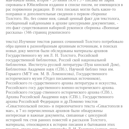
сированы в Юбилейном издании в списке писем, не имеющихся в
рас поряжении редакции. В этих письмах могли быть какие-то
поправки и дополнительные сведения о первом сборнике
Толстого. Но, без сомне ния, самый ценный факт для текстолога,
сообщенный найденными в архиве цензурными документами, -
это факт существования наборной рукописи сборника «Военные
рассказы» (346 страниц рукописного
текста).Изучение текстов ранних сочинений Толстого потребовало
обра щения к разнообразным архивным источникам, в поисках
новых доку ментов были обследованы материалы архивов
Государственного му зея Л. Н. Толстого, Российской
государственной библиотеки, Россий ской национальной
библиотеки. Института русской литературы (Пуш кинский Дом),
Библиотеки Академии наук (СПб.), Научной библио теки им.
Горького (МГУ им. М. В. Ломоносова), Государственного
исторического музея (Отдел письменных источников),
Российского го сударственного архива литературы и искусства,
Российского госу дарственного военно-исторического архива.
Российского государ ственного исторического архива (СПб.),
Архива Российской Академии наук (СПб.), Государственного
архива Российской Федерации и др.Помимо текстов
«Севастопольской песни» и первопечатного текста «Севастополя в
мае», в 7 из перечисленных архивов были обнаружены
интересные и важные документы, связанные с цензурной
историей тек стов ранних повестей и рассказов Толстого,
материалы, относящиеся к истории писания и бытования этих
текстов, среди них - три автографа Л. Н. Толстого (запись двух