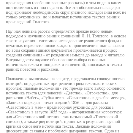
произведения (особенно военные рассказы) в том виде, в каком
они появились из-под пера его. Все эти обстоятельства еще раз
подчеркивают необходимость скрупулезного исследования всех не
только рукописных, но и печатных источников текстов ранних
произведений Толстого.
Научная новизна работы определяется прежде всего новым
подходом к изучению ранних сочинений Л. Н. Толстого: в основе
такого изучения - системное исследование рукописного фонда и
печатных первоисточников каждого произведения: шаг за шагом
по всем сохранившимся документам прослеживается процесс
создания сочинения - от рождения замысла до выхода к читателю.
Впервые дается научное обоснование выбора основных
источников текста и поправок и изменений, вносимых в тексты
ранних повестей и рассказов.
Положения, выносимые на защиту, представлены совокупностью
позиций, определенных при решении ряда текстологических
проблем; главные положения - это прежде всего выбор основного
источника текста (для повестей «Детство», «Отрочество», для
рассказов «Набег», «Рубка леса», «Севастополь в декабре месяце»,
«Записки маркера» - текст изданий 1856 г.; для рассказа
«Севастополь в мае» - преднаборная рукопись; для рассказа
«Севастополь в августе 1855 года» - авторизованная корректура;
для «Севастопольской песни» - так называемый «Толстовский
список»), а также ряд позиций, принятых в результате научной
критики основного источника текста. Важные положения
диссертации связаны с проблемой датировки текстов. Одно из