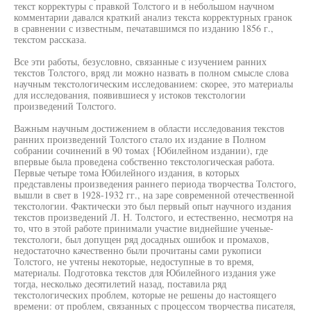
текст корректуры с правкой Толстого и в небольшом научном
комментарии давался краткий анализ текста корректурных гранок
в сравнении с известным, печатавшимся по изданию 1856 г.,
текстом рассказа.
Все эти работы, безусловно, связанные с изучением ранних
текстов Толстого, вряд ли можно назвать в полном смысле слова
научным текстологическим исследованием: скорее, это материалы
для исследования, появившиеся у истоков текстологии
произведений Толстого.
Важным научным достижением в области исследования текстов
ранних произведений Толстого стало их издание в Полном
собрании сочинений в 90 томах {Юбилейном издании), где
впервые была проведена собственно текстологическая работа.
Первые четыре тома Юбилейного издания, в которых
представлены произведения раннего периода творчества Толстого,
вышли в свет в 1928-1932 гг., на заре современной отечественной
текстологии. Фактически это был первый опыт научного издания
текстов произведений Л. Н. Толстого, и естественно, несмотря на
то, что в этой работе принимали участие виднейшие ученые-
текстологи, был допущен ряд досадных ошибок и промахов,
недостаточно качественно были прочитаны сами рукописи
Толстого, не учтены некоторые, недоступные в то время,
материалы. Подготовка текстов для Юбилейного издания уже
тогда, несколько десятилетий назад, поставила ряд
текстологических проблем, которые не решены до настоящего
времени: от проблем, связанных с процессом творчества писателя,