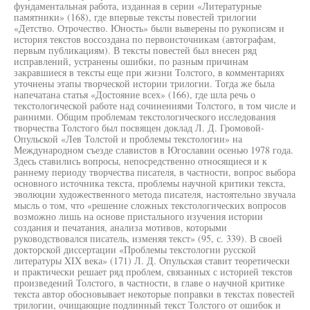
фундаментальная работа, изданная в серии «Литературные
памятники» (168), где впервые тексты повестей трилогии
«Детство. Отрочество. Юность» были выверены по рукописям и
история текстов воссоздана по первоисточникам (автографам,
первым публикациям). В тексты повестей был внесен ряд
исправлений, устранены ошибки, по разным причинам
закравшиеся в тексты еще при жизни Толстого, в комментариях
уточнены этапы творческой истории трилогии. Тогда же была
напечатана статья «Достояние всех» (166), где шла речь о
текстологической работе над сочинениями Толстого, в том числе и
ранними. Общим проблемам текстологического исследования
творчества Толстого был посвящен доклад Л. Д. Громовой-
Опульской «Лев Толстой и проблемы текстологии» на
Международном съезде славистов в Югославии осенью 1978 года.
Здесь ставились вопросы, непосредственно относящиеся и к
раннему периоду творчества писателя, в частности, вопрос выбора
основного источника текста, проблемы научной критики текста,
эволюции художественного метода писателя, настоятельно звучала
мысль о том, что «решение сложных текстологических вопросов
возможно лишь на основе пристального изучения истории
создания и печатания, анализа мотивов, которыми
руководствовался писатель, изменяя текст» (95, с. 339). В своей
докторской диссертации «Проблемы текстологии русской
литературы XIX века» (171) Л. Д. Опульская ставит теоретически
и практически решает ряд проблем, связанных с историей текстов
произведений Толстого, в частности, в главе о научной критике
текста автор обосновывает некоторые поправки в текстах повестей
трилогии, очищающие подлинный текст Толстого от ошибок и