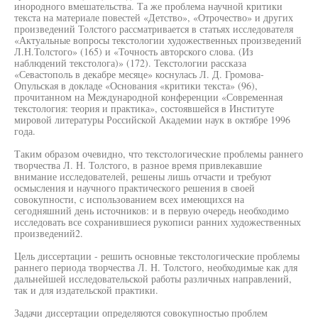
инородного вмешательства. Та же проблема научной критики
текста на материале повестей «Детство», «Отрочество» и других
произведений Толстого рассматривается в статьях исследователя
«Актуальные вопросы текстологии художественных произведений
Л.Н.Толстого» (165) и «Точность авторского слова. (Из
наблюдений текстолога)» (172). Текстологии рассказа
«Севастополь в декабре месяце» коснулась Л. Д. Громова-
Опульская в докладе «Основания «критики текста» (96),
прочитанном на Международной конференции «Современная
текстология: теория и практика», состоявшейся в Институте
мировой литературы Российской Академии наук в октябре 1996
года.
Таким образом очевидно, что текстологические проблемы раннего
творчества Л. Н. Толстого, в разное время привлекавшие
внимание исследователей, решены лишь отчасти и требуют
осмысления и научного практического решения в своей
совокупности, с использованием всех имеющихся на
сегодняшний день источников: и в первую очередь необходимо
исследовать все сохранившиеся рукописи ранних художественных
произведений2.
Цель диссертации - решить основные текстологические проблемы
раннего периода творчества Л. Н. Толстого, необходимые как для
дальнейшей исследовательской работы различных направлений,
так и для издательской практики.
Задачи диссертации определяются совокупностью проблем