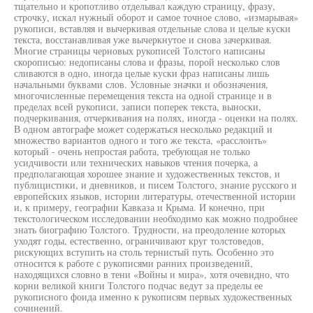
тщательно и кропотливо отделывал каждую страницу, фразу,
строчку, искал нужный оборот и самое точное слово, «измарывая»
рукописи, вставляя и вычеркивая отдельные слова и целые куски
текста, восстанавливая уже вычеркнутое и снова зачеркивая.
Многие страницы черновых рукописей Толстого написаны
скорописью: недописаны слова и фразы, порой несколько слов
сливаются в одно, иногда целые куски фраз написаны лишь
начальными буквами слов. Условные значки и обозначения,
многочисленные перемещения текста на одной странице и в
пределах всей рукописи, записи поперек текста, выноски,
подчеркивания, отчеркивания на полях, иногда - оценки на полях.
В одном автографе может содержаться несколько редакций и
множество вариантов одного и того же текста, «расслоить»
который - очень непростая работа, требующая не только
усидчивости или технических навыков чтения почерка, а
предполагающая хорошее знание и художественных текстов, и
публицистики, и дневников, и писем Толстого, знание русского и
европейских языков, истории литературы, отечественной истории
и, к примеру, географии Кавказа и Крыма. И конечно, при
текстологическом исследовании необходимо как можно подробнее
знать биографию Толстого. Трудности, на преодоление которых
уходят годы, естественно, ограничивают круг толстоведов,
рискующих вступить на столь тернистый путь. Особенно это
относится к работе с рукописями ранних произведений,
находящихся словно в тени «Войны и мира», хотя очевидно, что
корни великой книги Толстого подчас ведут за пределы ее
рукописного фоида именно к рукописям первых художественных
сочинений.