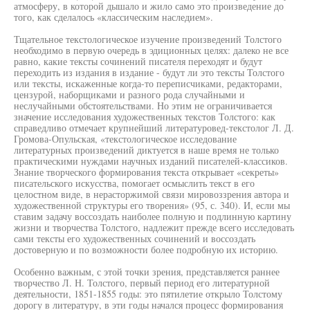
атмосферу, в которой дышало и жило само это произведение до
того, как сделалось «классическим наследием».
Тщательное текстологическое изучение произведений Толстого
необходимо в первую очередь в эдиционных целях: далеко не все
равно, какие тексты сочинений писателя переходят и будут
переходить из издания в издание - будут ли это тексты Толстого
или тексты, искаженные когда-то переписчиками, редакторами,
цензурой, наборщиками и разного рода случайными и
неслучайными обстоятельствами. Но этим не ограничивается
значение исследования художественных текстов Толстого: как
справедливо отмечает крупнейший литературовед-текстолог Л. Д.
Громова-Опульская, «текстологическое исследование
литературных произведений диктуется в наше время не только
практическими нуждами научных изданий писателей-классиков.
Знание творческого формирования текста открывает «секреты»
писательского искусства, помогает осмыслить текст в его
целостном виде, в нерасторжимой связи мировоззрения автора и
художественной структуры его творения» (95, с. 340). И, если мы
ставим задачу воссоздать наиболее полную и подлинную картину
жизни и творчества Толстого, надлежит прежде всего исследовать
сами тексты его художественных сочинений и воссоздать
достоверную и по возможности более подробную их историю.
Особенно важным, с этой точки зрения, представляется раннее
творчество Л. Н. Толстого, первый период его литературной
деятельности, 1851-1855 годы: это пятилетие открыло Толстому
дорогу в литературу, в эти годы начался процесс формирования