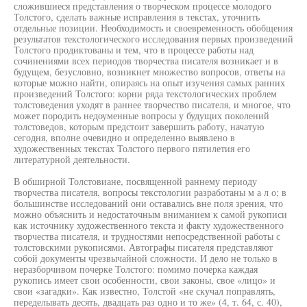
сложившиеся представления о творческом процессе молодого
Толстого, сделать важные исправления в текстах, уточнить
отдельные позиции. Необходимость и своевременность обобщения
результатов текстологического исследования первых произведений
Толстого продиктованы и тем, что в процессе работы над
сочинениями всех периодов творчества писателя возникает и в
будущем, безусловно, возникнет множество вопросов, ответы на
которые можно найти, опираясь на опыт изучения самых ранних
произведений Толстого: корни ряда текстологических проблем
толстоведения уходят в раннее творчество писателя, и многое, что
может породить недоуменные вопросы у будущих поколений
толстоведов, которым предстоит завершить работу, начатую
сегодня, вполне очевидно и определенно выявлено в
художественных текстах Толстого первого пятилетия его
литературной деятельности.
В обширной Толстовиане, посвященной раннему периоду
творчества писателя, вопросы текстологии разработаны м а л о; в
большинстве исследований они оставались вне поля зрения, что
можно объяснить и недостаточным вниманием к самой рукописи
как источнику художественного текста и факту художественного
творчества писателя, и трудностями непосредственной работы с
толстовскими рукописями. Автографы писателя представляют
собой документы чрезвычайной сложности. И дело не только в
неразборчивом почерке Толстого: помимо почерка каждая
рукопись имеет свои особенности, свои законы, свое «лицо» и
свои «загадки». Как известно, Толстой «не скучал поправлять,
переделывать десять, двадцать раз одно и то же» (4, т. 64, с. 40),