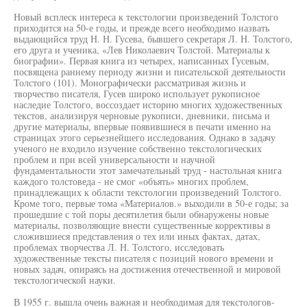
Новый всплеск интереса к текстологии произведений Толстого
приходится на 50-е годы, и прежде всего необходимо назвать
выдающийся труд Н. Н. Гусева, бывшего секретаря Л. Н. Толстого,
его друга и ученика, «Лев Николаевич Толстой. Материалы к
биографии». Первая книга из четырех, написанных Гусевым,
посвящена раннему периоду жизни и писательской деятельности
Толстого (101). Монографически рассматривая жизнь и
творчество писателя, Гусев широко использует рукописное
наследие Толстого, воссоздает историю многих художественных
текстов, анализируя черновые рукописи, дневники, письма и
другие материалы, впервые появившиеся в печати именно на
страницах этого серьезнейшего исследования. Однако в задачу
ученого не входило изучение собственно текстологических
проблем и при всей универсальности и научной
фундаментальности этот замечательный труд - настольная книга
каждого толстоведа - не смог «объять» многих проблем,
принадлежащих к области текстологии произведений Толстого.
Кроме того, первые тома «Материалов.» выходили в 50-е годы; за
прошедшие с той поры десятилетия были обнаружены новые
материалы, позволяющие внести существенные коррективы в
сложившиеся представления о тех или иных фактах, датах,
проблемах творчества Л. Н. Толстого, исследовать
художественные тексты писателя с позиций нового времени и
новых задач, опираясь на достижения отечественной и мировой
текстологической науки.
В 1955 г. вышла очень важная и необходимая для текстологов-