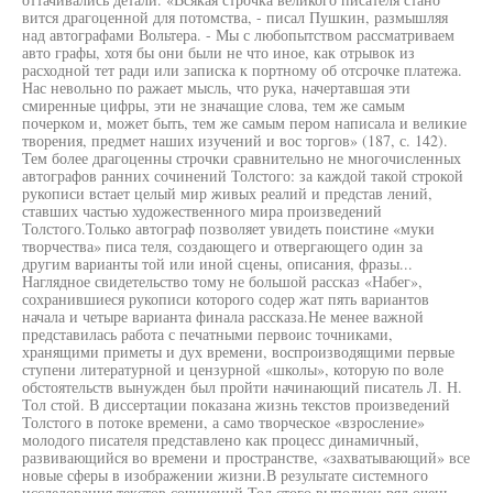
вится драгоценной для потомства, - писал Пушкин, размышляя
над автографами Вольтера. - Мы с любопытством рассматриваем
авто графы, хотя бы они были не что иное, как отрывок из
расходной тет ради или записка к портному об отсрочке платежа.
Нас невольно по ражает мысль, что рука, начертавшая эти
смиренные цифры, эти не значащие слова, тем же самым
почерком и, может быть, тем же самым пером написала и великие
творения, предмет наших изучений и вос торгов» (187, с. 142).
Тем более драгоценны строчки сравнительно не многочисленных
автографов ранних сочинений Толстого: за каждой такой строкой
рукописи встает целый мир живых реалий и представ лений,
ставших частью художественного мира произведений
Толстого.Только автограф позволяет увидеть поистине «муки
творчества» писа теля, создающего и отвергающего один за
другим варианты той или иной сцены, описания, фразы...
Наглядное свидетельство тому не большой рассказ «Набег»,
сохранившиеся рукописи которого содер жат пять вариантов
начала и четыре варианта финала рассказа.Не менее важной
представилась работа с печатными первоис точниками,
хранящими приметы и дух времени, воспроизводящими первые
ступени литературной и цензурной «школы», которую по воле
обстоятельств вынужден был пройти начинающий писатель Л. Н.
Тол стой. В диссертации показана жизнь текстов произведений
Толстого в потоке времени, а само творческое «взросление»
молодого писателя представлено как процесс динамичный,
развивающийся во времени и пространстве, «захватывающий» все
новые сферы в изображении жизни.В результате системного
исследования текстов сочинений Тол стого выполнен ряд очень