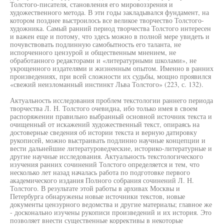
Толстого-писателя, становления его мировоззрения и
художественного метода. В эти годы закладывался фундамент, на
котором позднее выстроилось все великое творчество Толстого-
художника. Самый ранний период творчества Толстого интересен
и важен еще и потому, что здесь можно в полной мере увидеть и
почувствовать подлинную самобытность его таланта, не
испорченного цензурой и общественным мнением, не
обработанного редакторами и «литературными школами», не
укрощенного издателями и жизненным опытом. Именно в ранних
произведениях, при всей сложности их судьбы, мощно проявился
«свежий неизломанный инстинкт Льва Толстого» (223, с. 132).
Актуальность исследования проблем текстологии раннего периода
творчества Л. Н. Толстого очевидна, ибо только имея в своем
распоряжении правильно выбранный основной источник текста и
очищенный от искажений художественный текст, опираясь на
достоверные сведения об истории текста и верную датировку
рукописей, можно выстраивать подлинно научные концепции и
вести дальнейшие литературоведческие, историко-литературные и
другие научные исследования. Актуальность текстологического
изучения ранних сочинений Толстого определяется и тем, что
несколько лет назад началась работа по подготовке первого
академического издания Полного собрания сочинений Л. Н.
Толстого. В результате этой работы в архивах Москвы и
Петербурга обнаружены новые источники текстов, новые
документы цензурного ведомства и другие материалы; главное же
- досконально изучены рукописи произведений и их история. Это
позволяет внести существенные коррективы в некоторые