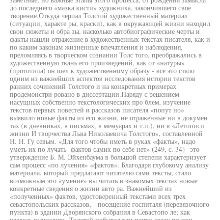
до последнего «мазка кисти» художника, закончившего свое
творение.Откуда черпал Толстой художественный материал
(ситуации, характе ры, краски), как в окружающей жизни находил
свои сюжеты и обра зы, насколько автобиографические черты и
факты нашли отражение в художественных текстах писателя, как и
по каким законам жизненные впечатления и наблюдения,
преломляясь в творческом сознании Толс того, преображались в
художественную ткань его произведений, как от «натуры»
(прототипа) он шел к художественному образу - все это стало
одним из важнейших аспектов исследования истории текстов
ранних сочинений Толстого и на конкретных примерах
продемонстри ровано в диссертации.Наряду с решением
насущных собственно текстологических про блем, изучение
текстов первых повестей и рассказов писателя «попут но»
выявило новые факты из его жизни, не отраженные ни в докумен
тах (в дневниках, в письмах, в мемуарах и т.п.), ни в «Летописи
жизни И творчества Льва Николаевича Толстого», составленной
Н. Н. Гу севым. «Для того чтобы иметь в руках «факты», надо
уметь их по лучать- фактов самих по себе нет» (249, с. 34}- это
утверждение Б. М. Эйхенбаума в большой степени характеризует
сам процесс «по лучения» «фактов». Благодаря глубокому анализу
материала, который предлагают читателю сами тексты, стало
возможным это «умение» вы читать в знакомых текстах новые
конкретные сведения о жизни авто ра. Важнейший из
«полученных» фактов, удостоверенный текстами всех трех
севастопольских рассказов, - посещение госпиталя (перевязочного
пункта) в здании Дворянского собрания в Севастопо ле; как
удалось вычислить, Толстой побывал там почти сразу по при