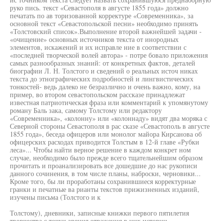
руко пись. текст «Севастополя в августе 1855 года» должно
печатать по ав торизованной корректуре «Современника», за
основной текст «Севастопольской песни» необходимо принять
«Толстовский список».Выполнение второй важнейшей задачи -
«очищение» основных источников текста от инородных
элементов, искажений и их исправле ние в соответствии с
«последней творческой волей автора» - потре бовало приложения
самых разнообразных знаний: от конкретных фактов, деталей
биографии Л. Н. Толстого и сведений о реальных источ никах
текста до этнографических подробностей и лингвистических
тонкостей- ведь далеко не безразлично и очень важно, кому, на
пример, во втором севастопольском рассказе принадлежат
известная патриотическая фраза или комментарий к упомянутому
роману Баль зака, самому Толстому или редактору
«Современника», «колонну» или «колоннаду» видят два моряка с
Северной стороны Севастополя в рас сказе «Севастополь в августе
1855 года», беседа офицеров или монолог майора Кирсанова об
офицерских расходах приводится Толстым в 12-й главе «Рубки
леса»... Чтобы найти верное решение в каждом конкрет ном
случае, необходимо было прежде всего тщательнейшим образом
прочитать и проанализировать все дошедшие до нас рукописи
данного сочинения, в том числе планы, наброски, черновики...
Кроме того, бы ли проработаны сохранившиеся корректурные
гранки и печатные ва рианты текстов прижизненных изданий,
изучены письма (Толстого и к
Толстому), дневники, записные книжки первого пятилетия
творчества с точки зрения отражения в них истории