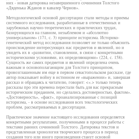
них - новая датировка незавершенного сочинения Толстого
«Дяденька Жданов и кавалер Чернов».
Методологической основой диссертации стали методы и приемы
системного исследования, разработанные в отечественных и
зарубежных научно-теоретических и практических трудах,
базирующихся на главном, незыблемом и «абсолютно
универсальном» (171, с. 3) принципе историзма. Историко-
генетический метод исследования позволяет не только объяснить
происхождение интересующих нас предметов и явлений, но и
увидеть их в «развитии, становлении, в связи с конкретными
историческими условиями, их определяющими» (224, с. 158).
Сущность же самих предметов и явлений определена очень
важным и основополагающим для Толстого принципом,
провозглашенным им еще в первом севастопольском рассказе, где
автор показывает войну в истинном ее «выражении» и, завершая
рассказ и обращаясь к читателю, говорит: <«.> только теперь
рассказы про эти времена перестали быть для вас прекрасным
историческим преданием, но сделались достоверностью, фактом».
«Достоверность», «факт», проанализированные с позиций
историзма, - в основе исследования всех текстологических
проблем, рассматриваемых в диссертации.
Практическое значение настоящего исследования определяется
конкретными результатами, полученными в процессе работы с
текстами ранних сочинений Толстого. Датировка текстов и
представленная хронология творческого процесса в период
создания того или иного произведения станут основой