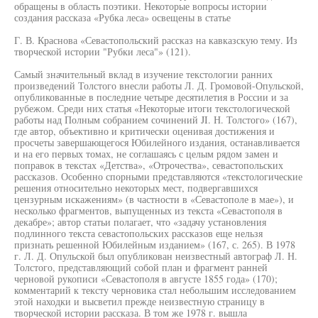
обращены в область поэтики. Некоторые вопросы истории
создания рассказа «Рубка леса» освещены в статье
Г. В. Краснова «Севастопольский рассказ на кавказскую тему. Из
творческой истории "Рубки леса"» (121).
Самый значительный вклад в изучение текстологии ранних
произведений Толстого внесли работы Л. Д. Громовой-Опульской,
опубликованные в последние четыре десятилетия в России и за
рубежом. Среди них статья «Некоторые итоги текстологической
работы над Полным собранием сочинений JI. Н. Толстого» (167),
где автор, объективно и критически оценивая достижения и
просчеты завершающегося Юбилейного издания, останавливается
и на его первых томах, не соглашаясь с целым рядом замен и
поправок в текстах «Детства», «Отрочества», севастопольских
рассказов. Особенно спорными представляются «текстологические
решения относительно некоторых мест, подвергавшихся
цензурным искажениям» (в частности в «Севастополе в мае»), и
несколько фрагментов, выпущенных из текста «Севастополя в
декабре»; автор статьи полагает, что «задачу установления
подлинного текста севастопольских рассказов еще нельзя
признать решенной Юбилейным изданием» (167, с. 265). В 1978
г. Л. Д. Опульской был опубликован неизвестный автограф Л. Н.
Толстого, представляющий собой план и фрагмент ранней
черновой рукописи «Севастополя в августе 1855 года» (170);
комментарий к тексту черновика стал небольшим исследованием
этой находки и высветил прежде неизвестную страницу в
творческой истории рассказа. В том же 1978 г. вышла