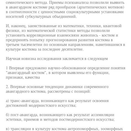
семиотического метода. Приемы психоанализа позволили выявить
в авангардном костюме ряд прообразов (архетипических мотивов)
в соотнесенности с ценностными социокультурными установками
носителей субкультурных объединений.
И, наконец, заимствованные из математики, техники, квантовой
физики, из математической статистики методы позволили
установить корреляционные взаимосвязи живопись - костюм и
предпринять попытку прогнозирования развития костюма в
третьем тысячелетии по основным направлениям, наметившимся в
культуре костюма за последнее десятилетие.
Научная новизна исследования заключается в следующем
1 Впервые предложено научно-обоснованное определение понятия
"авангардный костюм", в котором выявлены его функции,
признаки, качества
2. Впервые основные тенденции динамики современного
авангардного костюма, рассмотрены с позиций:
а) транс-авангарда, возникающего как результат освоения
достижений модернистского искусства;
б) пост-авангарда, возникающего как результат ассимиляции
эстетики, приемов и методов постмодернистского искусства;
в) трансляции в культуру костюма антропоморфных, зооморфных