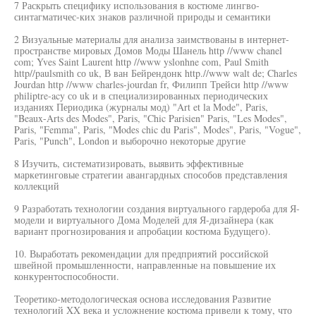
7 Раскрыть специфику использования в костюме лингво-
синтагматичес-ких знаков различной природы и семантики
2 Визуальные материалы для анализа заимствованы в интернет-
пространстве мировых Домов Моды Шанель http //www chanel
com; Yves Saint Laurent http //www yslonhne com, Paul Smith
http//paulsmith со uk, В ван Бейрендонк http.//www walt de; Charles
Jourdan http //www charles-jourdan fr, Филипп Трейси http //www
philiptre-acy со uk и в специализированных периодических
изданиях Периодика (журналы мод) "Art et la Mode", Paris,
"Beaux-Arts des Modes", Paris, "Chic Parisien" Paris, "Les Modes",
Paris, "Femma", Paris, "Modes chic du Paris", Modes", Paris, "Vogue",
Paris, "Punch", London и выборочно некоторые другие
8 Изучить, систематизировать, выявить эффективные
маркетинговые стратегии авангардных способов представления
коллекций
9 Разработать технологии создания виртуального гардероба для Я-
модели и виртуального Дома Моделей для Я-дизайнера (как
вариант прогнозирования и апробации костюма Будущего).
10. Выработать рекомендации для предприятий российской
швейной промышленности, направленные на повышение их
конкурентоспособности.
Теоретико-методологическая основа исследования Развитие
технологий XX века и усложнение костюма привели к тому, что