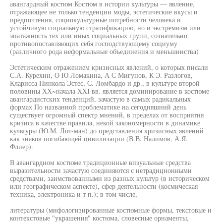
авангардный костюм Костюм в истории культуры — явление,
отражающее не только тенденции моды, эстетические вкусы и
предпочтения, социокультурные потребности человека и
устойчивую социальную стратификацию, но и экстремизм или
эпатажность тех или иных социальных групп, сознательно
противопоставляющих себя господствующему социуму
(различного рода неформальные объединения и меньшинства)
Эстетическим отражением кризисных явлений, о которых писали
С.А. Курехин, О Ю Ломакина, А С Мигунов, К Э. Разлогов,
Кларисса Пинкола Эстес, С. Ломбардо и др., в культуре второй
половины ХХ~начала XXI вв. является доминирование в костюме
авангардистских тенденций, зачастую в самых радикальных
формах По названной проблематике на сегодняшний день
существует огромный спектр мнений, в пределах от восприятия
кризиса в качестве правила, некой закономерности в динамике
культуры (Ю.М. Лот-ман) до представления кризисных явлений
как знаков погибающей цивилизации (В.В. Налимов, А.Я.
Флиер).
В авангардном костюме традиционные визуальные средства
выразительности зачастую соединяются с нетрадиционными
средствами, заимствованными из разных культур (в историческом
или географическом аспекте), сфер деятельности (космическая
техника, электроника и т п.); в том числе,
литературы (мифологизированные костюмные формы, текстовые и
контекстовые "украшения" костюма, словесные орнаменты,