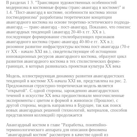
В разделах 1 3. "Трансляции художественных особенностей
модернизма в костюмные формы (транс-авангард в костюме)" и
1.4. "Пост-авангард в костюме, особенности костюма эпохи
постмодернизма" разработаны теоретические концепции
авангардного костюма на основе теоретико-эстетического подхода-
авангард — транс-авангард - пост-авангард. Показано, что генезис
авангардных тенденций (авангард 20-40-х гг. XX в ),
последующее формирование стилеобразующих признаков
авангардного костюма (транс-авангард 40-80-е гг. XX в.);
ризомное развитие инфраструктуры костюма пост-авангарда (70-е
гг XX - начало XXI вв.), свидетельствующее об истощении
инновационных ресурсов авангардного костюма, образуют цикл
развития авангардного костюма в тех стилистических формо-
границах, в которых развивалась проектная культура XX века
Модель, иллюстрирующая динамику развития авангардистских
тенденций в костюме ХХ-начала XXI вв, представлена на рис. 2.
Предложенная структурно-теоретическая модель является
"открытой". С одной стороны, зарождению авангардистских
течений в искусстве XX века предшествовали многочисленные
эксперименты с цветом и формой в живописи (Прошлое), с
другой стороны, модель направлена в Будущее, так как поиск
новых авангардных решений (технологий, материалов, способов
представления коллекций) продолжается
Авангардный костюм в главе "Разработка, понятийно-
терминологического аппарата для описания феномена
"авангардный костюм" рассмотрен в качестве одной из