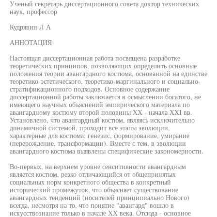
Ученый секретарь диссертационного совета доктор технических
наук, профессор
Кудрявин Л А
АННОТАЦИЯ
Настоящая диссертационная работа посвящена разработке
теоретических принципов, позволяющих определить основные
положения теории авангардного костюма, основанной на единстве
теоретико-эстетического, теоретико-маргинального и социально-
стратификационного подходов. Основное содержание
диссертационной работы заключается в осмыслении богатого, не
имеющего научных объяснений эмпирического материала по
авангардному костюму второй половины XX - начала XXI вв.
Установлено, что авангардный костюм, являясь исключительно
динамичной системой, проходит все этапы эволюции,
характерные для костюма: генезис, формирование, умирание
(перерождение, трансформации). Вместе с тем, в эволюции
авангардного костюма выявлены специфические закономерности.
Во-первых, на верхнем уровне сенситивности авангардным
является костюм, резко отличающийся от общепринятых
социальных норм конкретного общества в конкретный
исторический промежуток, что объясняет существование
авангардных тенденций (носителей принципиально Нового)
всегда, несмотря на то, что понятие "авангард" вошло в
искусствознание только в начале XX века. Отсюда - основное