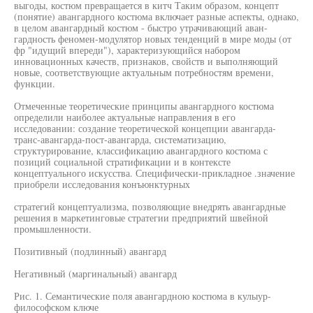
выгоды, костюм превращается в китч Таким образом, концепт
(понятие) авангардного костюма включает разные аспекты, однако,
в целом авангардный костюм - быстро утрачивающий аван-
гардность феномен-модулятор новых тенденций в мире моды (от
фр "идущий впереди"), характеризующийся набором
инновационных качеств, признаков, свойств и выполняющий
новые, соответствующие актуальным потребностям времени,
функции.
Отмеченные теоретические принципы авангардного костюма
определили наиболее актуальные направления в его
исследовании: создание теоретической концепции авангарда-
транс-авангарда-пост-авангарда, систематизацию,
структурирование, классификацию авангардного костюма с
позиций социальной стратификации и в контексте
концептуального искусства. Специфически-прикладное .значение
приобрели исследования конъюнктурных
стратегий концептуализма, позволяющие внедрять авангардные
решения в маркетинговые стратегии предприятий швейной
промышленности.
Позитивный (подлинный) авангард
Негативный (маргинальный) авангард
Рис. 1. Семантические поля авангардною костюма в кулыур-
философском ключе