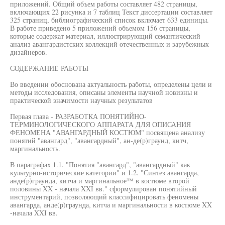
приложений. Общий объем работы составляет 482 страницы,
включающих 22 рисунка и 7 таблиц Текст диссертации составляет
325 страниц, библиографический список включает 633 единицы.
В работе приведено 5 приложений объемом 156 страницы,
которые содержат материал, иллюстрирующий семантический
анализ авангардистских коллекций отечественных и зарубежных
дизайнеров.
СОДЕРЖАНИЕ РАБОТЫ
Во введении обоснована актуальность работы, определены цели и
методы исследования, описаны элементы научной новизны и
практической значимости научных результатов
Первая глава - РАЗРАБОТКА ПОНЯТИЙНО-
ТЕРМИНОЛОГИЧЕСКОГО АППАРАТА ДЛЯ ОПИСАНИЯ
ФЕНОМЕНА "АВАНГАРДНЫЙ КОСТЮМ" посвящена анализу
понятий "авангард", "авангардный", ан-де(р)граунд, китч,
маргинальность.
В параграфах 1.1. "Понятия "авангард", "авангардный" как
культурно-исторические категории" и 1.2. "Синтез авангарда,
анде(р)граунда, китча и маргинальное™ в костюме второй
половины XX - начала XXI вв." сформулирован понятийный
инструментарий, позволяющий классифицировать феномены
авангарда, анде(р)граунда, китча и маргинальности в костюме XX
-начала XXI вв.