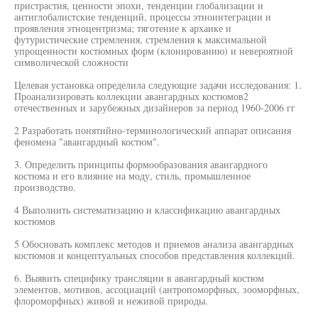
пристрастия, ценности эпохи, тенденции глобализации и
антиглобалистские тенденций, процессы этноинтеграции и
проявления этноцентризма; тяготение к архаике и
футуристические стремления, стремления к максимальной
упрощенности костюмных форм (клонированию) и невероятной
символической сложности
Целевая установка определила следующие задачи исследования: 1.
Проанализировать коллекции авангардных костюмов2
отечественных и зарубежных дизайнеров за период 1960-2006 гг
2 Разработать понятийно-терминологический аппарат описания
феномена "авангардный костюм".
3. Определить принципы формообразования авангардного
костюма и его влияние на моду, стиль, промышленное
производство.
4 Выполнить систематизацию и классификацию авангардных
костюмов
5 Обосновать комплекс методов и приемов анализа авангардных
костюмов и концептуальных способов представления коллекций.
6. Выявить специфику трансляции в авангардный костюм
элементов, мотивов, ассоциаций (антропоморфных, зооморфных,
флороморфных) живой и неживой природы.