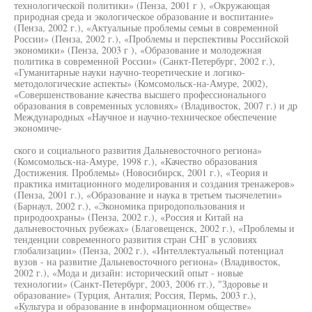
технологической политики» (Пенза, 2001 г ), «Окружающая
природная среда и экологическое образование и воспитание»
(Пенза, 2002 г.), «Актуальные проблемы семьи в современной
России» (Пенза, 2002 г.), «Проблемы и перспективы Российской
экономики» (Пенза, 2003 г ), «Образование и молодежная
политика в современной России» (Санкт-Петербург, 2002 г.),
«Гуманитарные науки научно-теоретические и логико-
методологические аспекты» (Комсомольск-на-Амуре, 2002),
«Совершенствование качества высшего профессионального
образования в современных условиях» (Владивосток, 2007 г.) и др
Международных «Научное и научно-техническое обеспечение
экономиче-
ского и социального развития Дальневосточного региона»
(Комсомольск-на-Амуре, 1998 г.), «Качество образования
Достижения. Проблемы» (Новосибирск, 2001 г.), «Теория и
практика имитационного моделирования и создания тренажеров»
(Пенза, 2001 г.), «Образование и наука в третьем тысячелетии»
(Барнаул, 2002 г.), «Экономика природопользования и
природоохраны» (Пенза, 2002 г.), «Россия и Китай на
дальневосточных рубежах» (Благовещенск, 2002 г.), «Проблемы и
тенденции современного развития стран СНГ в условиях
глобализации» (Пенза, 2002 г.), «Интеллектуальный потенциал
вузов - на развитие Дальневосточного региона» (Владивосток,
2002 г.), «Мода и дизайн: исторический опыт - новые
технологии» (Санкт-Петербург, 2003, 2006 гг.), "Здоровье и
образование» (Турция, Анталия; Россия, Пермь, 2003 г.),
«Культура и образование в информационном обществе»