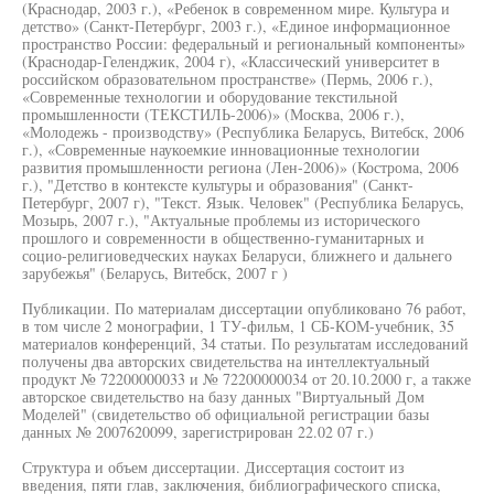
(Краснодар, 2003 г.), «Ребенок в современном мире. Культура и
детство» (Санкт-Петербург, 2003 г.), «Единое информационное
пространство России: федеральный и региональный компоненты»
(Краснодар-Геленджик, 2004 г), «Классический университет в
российском образовательном пространстве» (Пермь, 2006 г.),
«Современные технологии и оборудование текстильной
промышленности (ТЕКСТИЛЬ-2006)» (Москва, 2006 г.),
«Молодежь - производству» (Республика Беларусь, Витебск, 2006
г.), «Современные наукоемкие инновационные технологии
развития промышленности региона (Лен-2006)» (Кострома, 2006
г.), "Детство в контексте культуры и образования" (Санкт-
Петербург, 2007 г), "Текст. Язык. Человек" (Республика Беларусь,
Мозырь, 2007 г.), "Актуальные проблемы из исторического
прошлого и современности в общественно-гуманитарных и
социо-религиоведческих науках Беларуси, ближнего и дальнего
зарубежья" (Беларусь, Витебск, 2007 г )
Публикации. По материалам диссертации опубликовано 76 работ,
в том числе 2 монографии, 1 ТУ-фильм, 1 СБ-КОМ-учебник, 35
материалов конференций, 34 статьи. По результатам исследований
получены два авторских свидетельства на интеллектуальный
продукт № 72200000033 и № 72200000034 от 20.10.2000 г, а также
авторское свидетельство на базу данных "Виртуальный Дом
Моделей" (свидетельство об официальной регистрации базы
данных № 2007620099, зарегистрирован 22.02 07 г.)
Структура и объем диссертации. Диссертация состоит из
введения, пяти глав, заключения, библиографического списка,