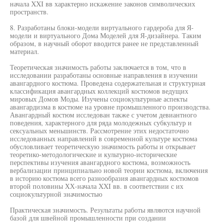
начала XXI вв характерно искажение законов символических
пространств.
8. Разработаны блоки-модели виртуального гардероба для Я-
модели и виртуального Дома Моделей для Я-дизайнера. Таким
образом, в научный оборот вводится ранее не представленный
материал.
Теоретическая значимость работы заключается в том, что в
исследовании разработаны основные направления в изучении
авангардного костюма. Проведена содержательная и структурная
классификация авангардных коллекций костюмов ведущих
мировых Домов Моды. Изучены социокультурные аспекты
авангардизма в костюме на уровне промышленного производства.
Авангардный костюм исследован также с учетом девиантного
поведения, характерного для ряда молодежных субкультур и
сексуальных меньшинств. Рассмотрение этих недостаточно
исследованных направлений в современной культуре костюма
обусловливает теоретическую значимость работы и открывает
теоретико-методологические и культурно-исторические
перспективы изучения авангардного костюма, возможность
вербализации принципиально новой теории костюма, включения
в историю костюма всего разнообразия авангардных костюмов
второй половины ХХ-начала XXI вв. в соответствии с их
социокультурной значимостью
Практическая значимость. Результаты работы являются научной
базой для швейной промышленности при создании