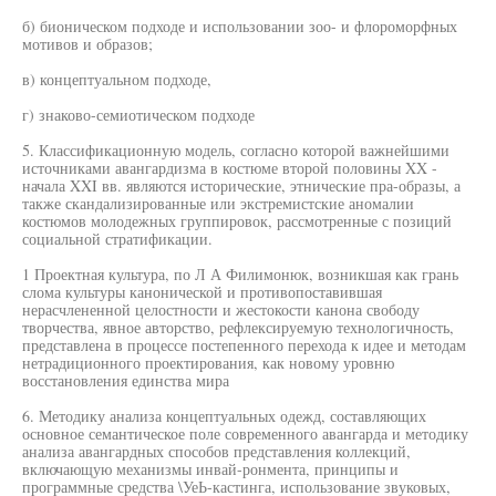
б) бионическом подходе и использовании зоо- и флороморфных
мотивов и образов;
в) концептуальном подходе,
г) знаково-семиотическом подходе
5. Классификационную модель, согласно которой важнейшими
источниками авангардизма в костюме второй половины XX -
начала XXI вв. являются исторические, этнические пра-образы, а
также скандализированные или экстремистские аномалии
костюмов молодежных группировок, рассмотренные с позиций
социальной стратификации.
1 Проектная культура, по Л А Филимонюк, возникшая как грань
слома культуры канонической и противопоставившая
нерасчлененной целостности и жестокости канона свободу
творчества, явное авторство, рефлексируемую технологичность,
представлена в процессе постепенного перехода к идее и методам
нетрадиционного проектирования, как новому уровню
восстановления единства мира
6. Методику анализа концептуальных одежд, составляющих
основное семантическое поле современного авангарда и методику
анализа авангардных способов представления коллекций,
включающую механизмы инвай-ронмента, принципы и
программные средства \УеЬ-кастинга, использование звуковых,