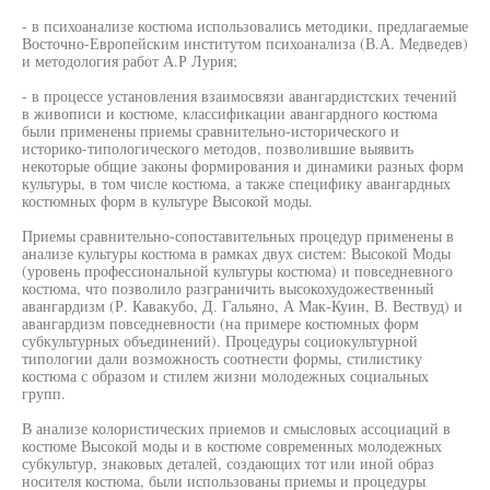
- в психоанализе костюма использовались методики, предлагаемые
Восточно-Европейским институтом психоанализа (В.А. Медведев)
и методология работ А.Р Лурия;
- в процессе установления взаимосвязи авангардистских течений
в живописи и костюме, классификации авангардного костюма
были применены приемы сравнительно-исторического и
историко-типологического методов, позволившие выявить
некоторые общие законы формирования и динамики разных форм
культуры, в том числе костюма, а также специфику авангардных
костюмных форм в культуре Высокой моды.
Приемы сравнительно-сопоставительных процедур применены в
анализе культуры костюма в рамках двух систем: Высокой Моды
(уровень профессиональной культуры костюма) и повседневного
костюма, что позволило разграничить высокохудожественный
авангардизм (Р. Кавакубо, Д. Гальяно, А Мак-Куин, В. Вествуд) и
авангардизм повседневности (на примере костюмных форм
субкультурных объединений). Процедуры социокультурной
типологии дали возможность соотнести формы, стилистику
костюма с образом и стилем жизни молодежных социальных
групп.
В анализе колористических приемов и смысловых ассоциаций в
костюме Высокой моды и в костюме современных молодежных
субкультур, знаковых деталей, создающих тот или иной образ
носителя костюма, были использованы приемы и процедуры