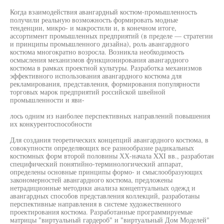
Когда взаимодействия авангардный костюм-промышленность
получили реальную возможность формировать модные
тенденции, микро- и макростили и, в конечном итоге,
ассортимент промышленных предприятий (в пределе — стратегии
и принципы промышленного дизайна), роль авангардного
костюма многократно возросла. Возникла необходимость
осмысления механизмов функционирования авангардного
костюма в рамках проектной культуры. Разработка механизмов
эффективного использования авангардного костюма для
рекламирования, представления, формирования популярности
торговых марок предприятий российской швейной
промышленности и яви-
лось одним из наиболее перспективных направлений повышения
их конкурентоспособности
Для создания теоретических концепций авангардного костюма, в
совокупности определяющих все разнообразие радикальных
костюмных форм второй половины ХХ-начала XXI вв., разработан
специфический понятийно-терминологический аппарат,
определены основные принципы формо- и смыслообразующих
закономерностей авангардного костюма, предложены
нетрадиционные методики анализа концептуальных одежд и
авангардных способов представления коллекций, разработаны
перспективные направления в системе художественного
проектирования костюма. Разработанные программируемые
матрицы "виртуальный гардероб" и "виртуальный Дом Моделей"