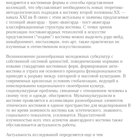
внедряется в костюмные формы и способы представления
коллекций, что обуславливает необходимость новых теоретико-
методологических подходов к костюму второй половины XX —
начала XXI вв В связи с этим актуальны и значимы предлагаемые
с позиций авангарда - транс-авангарда - пост-авангарда
классификационные структуры костюма. С точки зрения
реализации поставангардных технологий в искусстве
представления ("подачи") костюма можно выделить рэди-мейд,
инвайронмент, инсталляции, поп-арт, также практически не
изученные в отечественном искусствознании.
Возникновение разнообразных молодежных субкультур с
собственной системой ценностей, поведенческими нормами и
новыми стандартами костюмных форм, формирование анти-
костюма и утрата им основного принципа функциональности
приводят к разрыву между элитарной и массовой культурами. В
современных кризисных условиях глобализации, ведущей к
нивелированию национального своеобразия культур,
социокультурные проблемы, связанные с отношением человека к
своему телу и одежде, обостряются. Мультикультурализм в
костюме проявляется в ассимиляции разнообразных элементов
этнических костюмов в единое пространство для моделирования В
то же время значимость костюма как эстетического, знакового,
социального показателя, усиливается. Недостаточной
изученностью всех этих аспектов авангардного костюма также
обуславливается актуальность работы.
Актуальность исследований определяется еще и тем