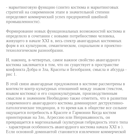
- маркетинговую функцию (синтез костюма и маркетинговых
стратегий на современном этапе в значительной степени
определяют коммерческий успех предприятий швейной
промышленности).
Формирование новых функциональных возможностей костюма и
определило в сочетании с новыми потребностями человека,
живущего в начале XXI в, весь спектр авангардных костюмных
форм в их культурном, семантическом, социальном и проектно-
технологическом разнообразии.
И, наконец, в-четвертых, самое важное свойство авангардного
костюма заключается в том, что он существует в пространстве
конфликта Добра и Зла, Красоты и Безобразия, смысла и абсурда -
рис 1.
В этой связи авангардные предложения в костюме рассмотрены в
контексте контр-культурных отношений между знаком (текстом,
языком костюма) и его социокультурным, производственным
смыслом и значением Необходимо также отметить, что в развитии
современного авангардного костюма доминируют деструктивно-
патологические тенденции, в то время как в обществе все сильнее
ощущается потребность в Красоте и Гармонии Когда костюм
ориентирован на Зло, Агрессию или Неприкаянность, он
превращается в маргинальный (культурная гибридность этого типа
- характерная особенность авангардного костюма начала XXI в ).
Если основной доминантой становится извлечение коммерческой