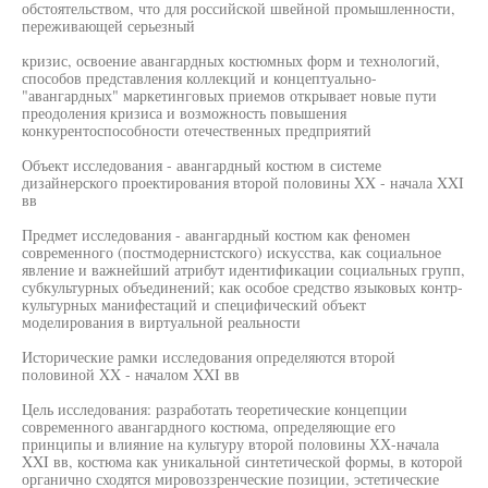
обстоятельством, что для российской швейной промышленности,
переживающей серьезный
кризис, освоение авангардных костюмных форм и технологий,
способов представления коллекций и концептуально-
"авангардных" маркетинговых приемов открывает новые пути
преодоления кризиса и возможность повышения
конкурентоспособности отечественных предприятий
Объект исследования - авангардный костюм в системе
дизайнерского проектирования второй половины XX - начала XXI
вв
Предмет исследования - авангардный костюм как феномен
современного (постмодернистского) искусства, как социальное
явление и важнейший атрибут идентификации социальных групп,
субкультурных объединений; как особое средство языковых контр-
культурных манифестаций и специфический объект
моделирования в виртуальной реальности
Исторические рамки исследования определяются второй
половиной XX - началом XXI вв
Цель исследования: разработать теоретические концепции
современного авангардного костюма, определяющие его
принципы и влияние на культуру второй половины ХХ-начала
XXI вв, костюма как уникальной синтетической формы, в которой
органично сходятся мировоззренческие позиции, эстетические