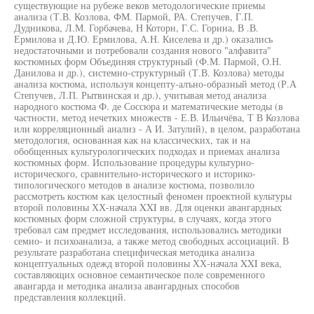
существующие на рубеже веков методологические приемы
анализа (Т.В. Козлова, ФМ. Пармой, РА. Степучев, Г.П.
Дудникова, Л.М. Горбачева, Н Которн, Г.С. Горина, В .В.
Ермилова и Д.Ю. Ермилова, А.Н. Киселева и др.) оказались
недостаточными и потребовали создания нового "алфавита"
костюмных форм Объединяя структурный (Ф.М. Пармой, О.Н.
Данилова и др.), системно-структурный (Т.В. Козлова) методы
анализа костюма, используя концепту-алъно-образный метод (Р.А
Степучев, Л.П. Рытвинская и др.), учитывая метод анализа
народного костюма Ф. де Соссюра и математические методы (в
частности, метод нечетких множеств - Е.В. Ильичёва, Т В Козлова
или корреляционный анализ - А И. Затулий), в целом, разработана
методология, основанная как на классических, так и на
обобщенных культурологических подходах и приемах анализа
костюмных форм. Использование процедуры культурно-
исторического, сравнительно-исторического и историко-
типологического методов в анализе костюма, позволило
рассмотреть костюм как целостный феномен проектной культуры
второй половины ХХ-начала XXI вв. Для оценки авангардных
костюмных форм сложной структуры, в случаях, когда этого
требовал сам предмет исследования, использовались методики
семио- и психоанализа, а также метод свободных ассоциаций. В
результате разработана специфическая методика анализа
концептуальных одежд второй половины ХХ-начала XXI века,
составляющих основное семантическое поле современного
авангарда и методика анализа авангардных способов
представления коллекций.