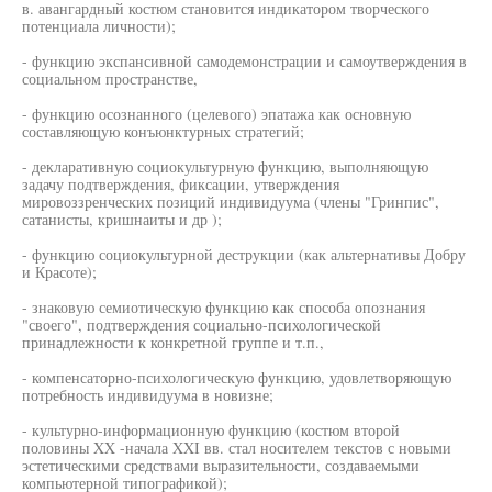
в. авангардный костюм становится индикатором творческого
потенциала личности);
- функцию экспансивной самодемонстрации и самоутверждения в
социальном пространстве,
- функцию осознанного (целевого) эпатажа как основную
составляющую конъюнктурных стратегий;
- декларативную социокультурную функцию, выполняющую
задачу подтверждения, фиксации, утверждения
мировоззренческих позиций индивидуума (члены "Гринпис",
сатанисты, кришнаиты и др );
- функцию социокультурной деструкции (как альтернативы Добру
и Красоте);
- знаковую семиотическую функцию как способа опознания
"своего", подтверждения социально-психологической
принадлежности к конкретной группе и т.п.,
- компенсаторно-психологическую функцию, удовлетворяющую
потребность индивидуума в новизне;
- культурно-информационную функцию (костюм второй
половины XX -начала XXI вв. стал носителем текстов с новыми
эстетическими средствами выразительности, создаваемыми
компьютерной типографикой);