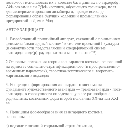
позволяют использовать их в качестве базы данных по гардеробу,
\УеЬ-рекламы или ЭДеЬ-кастинга, обучающего тренажера, поля
для экспериментирования дизайнера и, прежде всего, для
формирования образа будущих коллекций промышленных
предприятий и Домов Мод
АВТОР ЗАЩИЩАЕТ
1. Разработанный понятийный аппарат, связанный с пониманием
феномена "авангардный костюм" в системе проектной1 культуры
(в совокупности представляющий специфический синтез
авангарда, анде(р)граунда, китча и маргинальное™)
2 Основные положения теории авангардного костюма, основанной
на единстве социально-стратификационного (в пространственно-
временных параметрах), теоретико-эстетического и теоретико-
маргинального подходов
3. Концепцию формирования авангардного костюма на
фундаменте художественного авангарда — транс-авангарда - пост-
авангарда, в совокупности определяющую все разнообразие
радикальных костюмных форм второй половины ХХ-начала XXI
вв.
4. Принципы формообразования авангардного костюма,
основанные на-
а) подходе с позиций социальной стратификации,