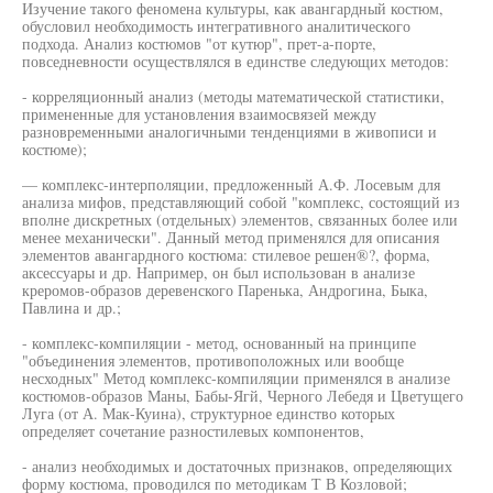
Изучение такого феномена культуры, как авангардный костюм,
обусловил необходимость интегративного аналитического
подхода. Анализ костюмов "от кутюр", прет-а-порте,
повседневности осуществлялся в единстве следующих методов:
- корреляционный анализ (методы математической статистики,
примененные для установления взаимосвязей между
разновременными аналогичными тенденциями в живописи и
костюме);
— комплекс-интерполяции, предложенный А.Ф. Лосевым для
анализа мифов, представляющий собой "комплекс, состоящий из
вполне дискретных (отдельных) элементов, связанных более или
менее механически". Данный метод применялся для описания
элементов авангардного костюма: стилевое решен®?, форма,
аксессуары и др. Например, он был использован в анализе
креромов-образов деревенского Паренька, Андрогина, Быка,
Павлина и др.;
- комплекс-компиляции - метод, основанный на принципе
"объединения элементов, противоположных или вообще
несходных" Метод комплекс-компиляции применялся в анализе
костюмов-образов Маны, Бабы-Ягй, Черного Лебедя и Цветущего
Луга (от А. Мак-Куина), структурное единство которых
определяет сочетание разностилевых компонентов,
- анализ необходимых и достаточных признаков, определяющих
форму костюма, проводился по методикам Т В Козловой;