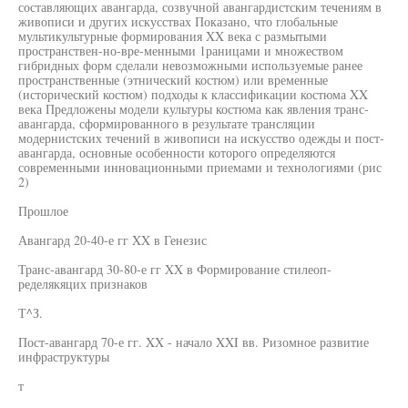
составляющих авангарда, созвучной авангардистским течениям в
живописи и других искусствах Показано, что глобальные
мультикультурные формирования XX века с размытыми
пространствен-но-вре-менными 1раницами и множеством
гибридных форм сделали невозможными используемые ранее
пространственные (этнический костюм) или временные
(исторический костюм) подходы к классификации костюма XX
века Предложены модели культуры костюма как явления транс-
авангарда, сформированного в результате трансляции
модернистских течений в живописи на искусство одежды и пост-
авангарда, основные особенности которого определяются
современными инновационными приемами и технологиями (рис
2)
Прошлое
Авангард 20-40-е гг XX в Генезис
Транс-авангард 30-80-е гг XX в Формирование стилеоп-
ределякяцих признаков
Т^З.
Пост-авангард 70-е гг. XX - начало XXI вв. Ризомное развитие
инфраструктуры
т