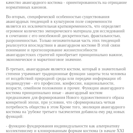
качество авангардного костюма - ориентированность на отрицание
нормативных канонов.
Во-вторых, специфической особенностью существования
авангардных тенденций в культурном поле современности
является их исключительная кратковременность, что определяет
огромное количество эмпирического материала для исследований
в сочетании с его неизбежной дискретностью, фрактальностью,
разрозненностью. Только незначительная часть этих тенденций
реализуется впоследствии в авангардном костюме В этой связи
понимание и прогнозирование жизнеспособности
авангардистских стратегий приобретает принципиально важное,
экономическое и маркетинговое значение.
В-третьих, авангардным является костюм, который в значительной
степени утрачивает традиционные функции защиты тела человека
от воздействий природной среды или передачи информации об
индивидууме - его профессии, конфессии, национальности,
возрасте, семейном положении и прочее. Функции авангардного
костюма принципиально иные - авангардный костюм
предназначен для формирования Нового художественного образа
конкретной эпохи, при условии, что сформировалась четкая
потребность общества в этом Кроме того, эволюция авангардного
костюма на 'рубеже третьего тысячелетия добавила ему ряд новых
функций:
- функцию фундирования индивидуальности как альтернативу
коллективизму и клонированным формам костюма (в начале XXI