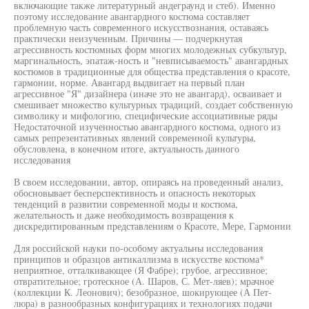
включающие также литературный андеграунд и стеб). Именно
поэтому исследование авангардного костюма составляет
проблемную часть современного искусствознания, оставаясь
практически неизученным. Причины — подчеркнутая
агрессивность костюмных форм многих молодежных субкультур,
маргинальность, эпатаж-ность и "невписываемость" авангардных
костюмов в традиционные для общества представления о красоте,
гармонии, норме. Авангард выдвигает на первый план
агрессивное "Я" дизайнера (иначе это не авангард), осваивает и
смешивает множество культурных традиций, создает собственную
символику и мифологию, специфические ассоциативные ряды
Недостаточной изученностью авангардного костюма, одного из
самых репрезентативных явлений современной культуры,
обусловлена, в конечном итоге, актуальность данного
исследования
В своем исследовании, автор, опираясь на проведенный анализ,
обосновывает бесперспективность и опасность некоторых
тенденций в развитии современной моды и костюма,
желательность и даже необходимость возвращения к
дискредитированным представлениям о Красоте, Мере, Гармонии
Для российской науки по-особому актуальны исследования
принципов и образцов антикаллизма в искусстве костюма*
неприятное, отталкивающее (Я Фабре); грубое, агрессивное;
отвратительное; гротескное (А. Шаров, С. Мет-ляев); мрачное
(коллекции К. Леонович); безобразное, шокирующее (А Пет-
люра) в разнообразных конфигурациях и технологиях подачи