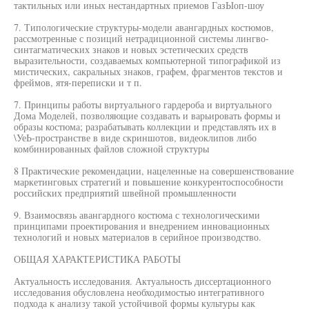
тактильных или иных нестандартных приемов ГазЫоп-шоу
7. Типологические структуры-модели авангардных костюмов,
рассмотренные с позиций нетрадиционной системы лингво-
синтагматических знаков и новых эстетических средств
выразительности, создаваемых компьютерной типографикой из
мистических, сакральных знаков, графем, фрагментов текстов и
фреймов, ятя-переписки и т п.
7. Принципы работы виртуального гардероба и виртуального
Дома Моделей, позволяющие создавать и варьировать формы и
образы костюма; разрабатывать коллекции и представлять их в
\УеЬ-пространстве в виде скриншотов, видеоклипов либо
комбинированных файлов сложной структуры
8 Практические рекомендации, нацеленные на совершенствование
маркетинговых стратегий и повышение конкурентоспособности
российских предприятий швейной промышленности
9. Взаимосвязь авангардного костюма с технологическими
принципами проектирования и внедрением инновационных
технологий и новых материалов в серийное производство.
ОБЩАЯ ХАРАКТЕРИСТИКА РАБОТЫ
Актуальность исследования. Актуальность диссертационного
исследования обусловлена необходимостью интегративного
подхода к анализу такой устойчивой формы культуры как