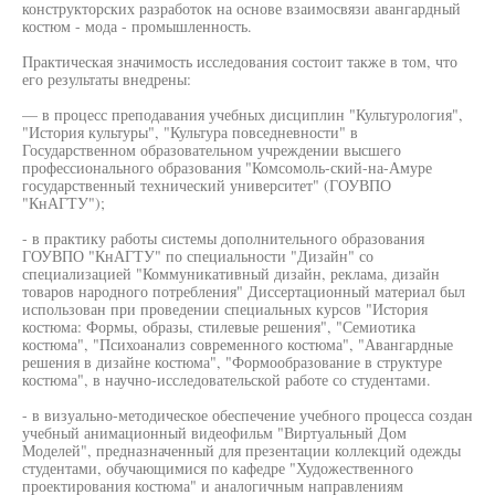
конструкторских разработок на основе взаимосвязи авангардный
костюм - мода - промышленность.
Практическая значимость исследования состоит также в том, что
его результаты внедрены:
— в процесс преподавания учебных дисциплин "Культурология",
"История культуры", "Культура повседневности" в
Государственном образовательном учреждении высшего
профессионального образования "Комсомоль-ский-на-Амуре
государственный технический университет" (ГОУВПО
"КнАГТУ");
- в практику работы системы дополнительного образования
ГОУВПО "КнАГТУ" по специальности "Дизайн" со
специализацией "Коммуникативный дизайн, реклама, дизайн
товаров народного потребления" Диссертационный материал был
использован при проведении специальных курсов "История
костюма: Формы, образы, стилевые решения", "Семиотика
костюма", "Психоанализ современного костюма", "Авангардные
решения в дизайне костюма", "Формообразование в структуре
костюма", в научно-исследовательской работе со студентами.
- в визуально-методическое обеспечение учебного процесса создан
учебный анимационный видеофильм "Виртуальный Дом
Моделей", предназначенный для презентации коллекций одежды
студентами, обучающимися по кафедре "Художественного
проектирования костюма" и аналогичным направлениям