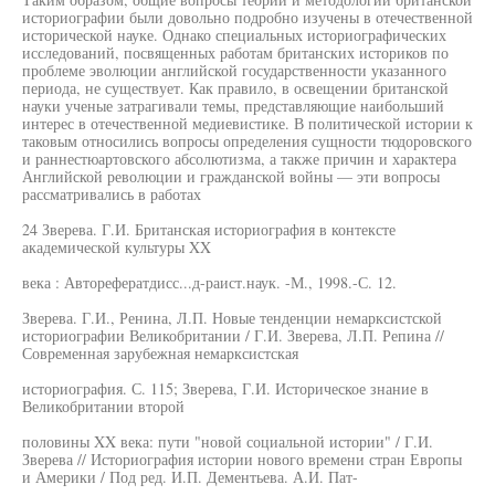
историографии были довольно подробно изучены в отечественной
исторической науке. Однако специальных историографических
исследований, посвященных работам британских историков по
проблеме эволюции английской государственности указанного
периода, не существует. Как правило, в освещении британской
науки ученые затрагивали темы, представляющие наибольший
интерес в отечественной медиевистике. В политической истории к
таковым относились вопросы определения сущности тюдоровского
и раннестюартовского абсолютизма, а также причин и характера
Английской революции и гражданской войны — эти вопросы
рассматривались в работах
24 Зверева. Г.И. Британская историография в контексте
академической культуры XX
века : Авторефератдисс...д-раист.наук. -М., 1998.-С. 12.
Зверева. Г.И., Ренина, Л.П. Новые тенденции немарксистской
историографии Великобритании / Г.И. Зверева, Л.П. Репина //
Современная зарубежная немарксистская
историография. С. 115; Зверева, Г.И. Историческое знание в
Великобритании второй
половины XX века: пути "новой социальной истории" / Г.И.
Зверева // Историография истории нового времени стран Европы
и Америки / Под ред. И.П. Дементьева. А.И. Пат-