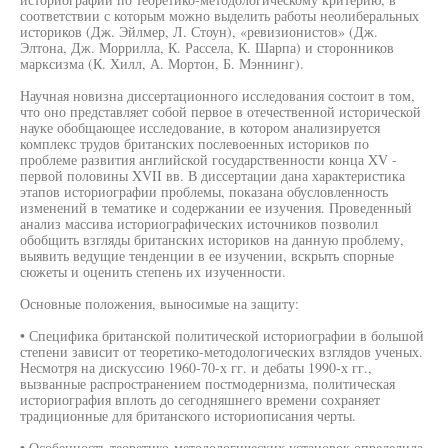
соответствии с которым можно выделить работы неолиберальных
историков (Дж. Эйлмер, Л. Стоун), «ревизионистов» (Дж.
Элтона, Дж. Моррилла, К. Рассела, К. Шарпа) и сторонников
марксизма (К. Хилл, А. Мортон, Б. Мэннинг).
Научная новизна диссертационного исследования состоит в том,
что оно представляет собой первое в отечественной исторической
науке обобщающее исследование, в котором анализируется
комплекс трудов британских послевоенных историков по
проблеме развития английской государственности конца XV -
первой половины XVII вв. В диссертации дана характеристика
этапов историографии проблемы, показана обусловленность
изменений в тематике и содержании ее изучения. Проведенный
анализ массива историографических источников позволил
обобщить взгляды британских историков на данную проблему,
выявить ведущие тенденции в ее изучении, вскрыть спорные
сюжеты и оценить степень их изученности.
Основные положения, выносимые на защиту:
• Специфика британской политической историографии в большой
степени зависит от теоретико-методологических взглядов ученых.
Несмотря на дискуссию 1960-70-х гг. и дебаты 1990-х гг.,
вызванные распространением постмодернизма, политическая
историография вплоть до сегодняшнего времени сохраняет
традиционные для британского историописания черты.
• Особенность теоретико-методологических установок определила