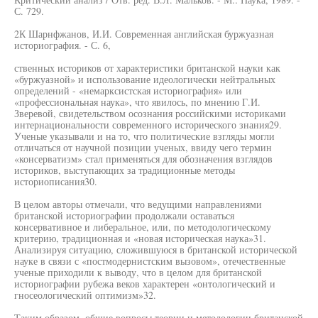
С. 729.
2К Шарнфжанов, И.И. Современная английская буржуазная
историография. - С. 6,
ственных историков от характеристики британской науки как
«буржуазной» и использование идеологически нейтральных
определений - «немарксистская историография» или
«профессиональная наука», что явилось, по мнению Г.И.
Зверевой, свидетельством осознания российскими историками
интернациональности современного исторического знания29.
Ученые указывали и на то, что политические взгляды могли
отличаться от научной позиции ученых, ввиду чего термин
«консерватизм» стал применяться для обозначения взглядов
историков, выступающих за традиционные методы
историописания30.
В целом авторы отмечали, что ведущими направлениями
британской историографии продолжали оставаться
консервативное и либеральное, или, по методологическому
критерию, традиционная и «новая историческая наука»31.
Анализируя ситуацию, сложившуюся в британской исторической
науке в связи с «постмодернистским вызовом», отечественные
ученые приходили к выводу, что в целом для британской
историографии рубежа веков характерен «онтологический и
гносеологический оптимизм»32.
Таким образом, общие вопросы теории и методологии британской