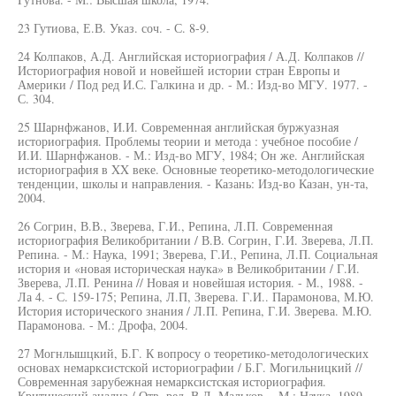
23 Гутиова, Е.В. Указ. соч. - С. 8-9.
24 Колпаков, А.Д. Английская историография / А.Д. Колпаков //
Историография новой и новейшей истории стран Европы и
Америки / Под ред И.С. Галкина и др. - М.: Изд-во МГУ. 1977. -
С. 304.
25 Шарнфжанов, И.И. Современная английская буржуазная
историография. Проблемы теории и метода : учебное пособие /
И.И. Шарнфжанов. - М.: Изд-во МГУ, 1984; Он же. Английская
историография в XX веке. Основные теоретико-методологические
тенденции, школы и направления. - Казань: Изд-во Казан, ун-та,
2004.
26 Согрин, В.В., Зверева, Г.И., Репина, Л.П. Современная
историография Великобритании / В.В. Согрин, Г.И. Зверева, Л.П.
Репина. - М.: Наука, 1991; Зверева, Г.И., Репина, Л.П. Социальная
история и «новая историческая наука» в Великобритании / Г.И.
Зверева, Л.П. Ренина // Новая и новейшая история. - М., 1988. -
Ла 4. - С. 159-175; Репина, Л.П, Зверева. Г.И.. Парамонова, М.Ю.
История исторического знания / Л.П. Репина, Г.И. Зверева. М.Ю.
Парамонова. - М.: Дрофа, 2004.
27 Могнлышцкий, Б.Г. К вопросу о теоретико-методологических
основах немарксистской историографии / Б.Г. Могильницкий //
Современная зарубежная немарксистская историография.
Критический анализ / Отв. ред. В.Л. Мальков. - М.: Наука, 1989. -