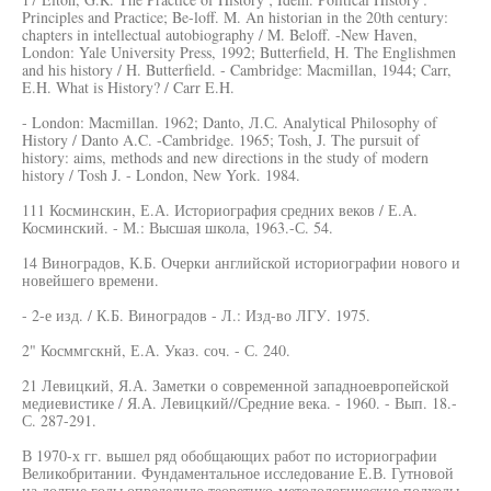
Principles and Practice; Be-loff. M. An historian in the 20th century:
chapters in intellectual autobiography / M. Beloff. -New Haven,
London: Yale University Press, 1992; Butterfield, H. The Englishmen
and his history / H. Butterfield. - Cambridge: Macmillan, 1944; Carr,
E.H. What is History? / Carr E.H.
- London: Macmillan. 1962; Danto, Л.С. Analytical Philosophy of
History / Danto A.C. -Cambridge. 1965; Tosh, J. The pursuit of
history: aims, methods and new directions in the study of modern
history / Tosh J. - London, New York. 1984.
111 Косминскин, Е.А. Историография средних веков / Е.А.
Косминский. - М.: Высшая школа, 1963.-С. 54.
14 Виноградов, К.Б. Очерки английской историографии нового и
новейшего времени.
- 2-е изд. / К.Б. Виноградов - Л.: Изд-во ЛГУ. 1975.
2" Косммгскнй, Е.А. Указ. соч. - С. 240.
21 Левицкий, Я.А. Заметки о современной западноевропейской
медиевистике / Я.А. Левицкий//Средние века. - 1960. - Вып. 18.-
С. 287-291.
В 1970-х гг. вышел ряд обобщающих работ по историографии
Великобритании. Фундаментальное исследование Е.В. Гутновой
на долгие годы определило теоретико-методологические подходы