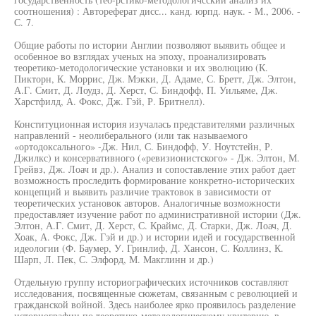
соотношения) : Автореферат дисс... канд. юрпд. наук. - М., 2006. -
С. 7.
Общие работы по истории Англии позволяют выявить общее и
особенное во взглядах ученых на эпоху, проанализировать
теоретико-методологические установки и их эволюцию (К.
Пикторн, К. Моррис, Дж. Мэкки, Д. Адаме, С. Бретт, Дж. Элтон,
А.Г. Смит, Д. Лоудз, Д. Херст, С. Биндофф, П. Уильяме, Дж.
Харстфилд, А. Фокс, Дж. Гэй, Р. Бритнелл).
Конституционная история изучалась представителями различных
направлений - неолиберального (или так называемого
«ортодоксального» -Дж. Нил, С. Биндофф, У. Ноутстейн, Р.
Джилкс) и консервативного («ревизионистского» - Дж. Элтон, М.
Грейвз, Дж. Лоач и др.). Анализ и сопоставление этих работ дает
возможность проследить формирование конкретно-исторических
концепций и выявить различие трактовок в зависимости от
теоретических установок авторов. Аналогичные возможности
предоставляет изучение работ по административной истории (Дж.
Элтон, А.Г. Смит, Д. Херст, С. Краймс, Д. Старки, Дж. Лоач, Д.
Хоак, А. Фокс, Дж. Гэй и др.) и истории идей и государственной
идеологии (Ф. Баумер, У. Гринлиф, Д. Хансон, С. Коллинз, К.
Шарп, Л. Пек, С. Элфорд, М. Макглинн и др.)
Отдельную группу историографических источников составляют
исследования, посвященные сюжетам, связанным с революцией и
гражданской войной. Здесь наиболее ярко проявилось разделение
историографии по теоретико-методологическому критерию, в