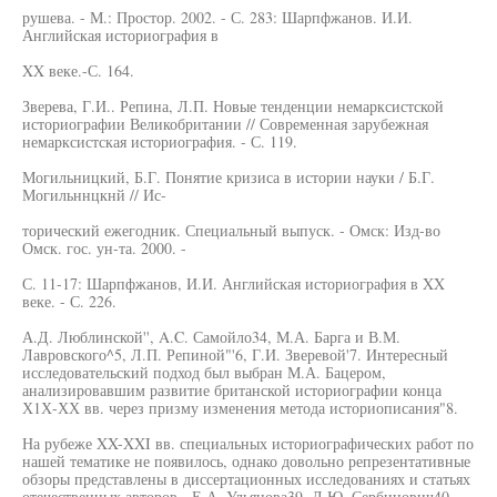
рушева. - М.: Простор. 2002. - С. 283: Шарпфжанов. И.И.
Английская историография в
XX веке.-С. 164.
Зверева, Г.И.. Репина, Л.П. Новые тенденции немарксистской
историографии Великобритании // Современная зарубежная
немарксистская историография. - С. 119.
Могильницкий, Б.Г. Понятие кризиса в истории науки / Б.Г.
Могильннцкнй // Ис-
торический ежегодник. Специальный выпуск. - Омск: Изд-во
Омск. гос. ун-та. 2000. -
С. 11-17: Шарпфжанов, И.И. Английская историография в XX
веке. - С. 226.
А.Д. Люблинской'', A.C. Самойло34, М.А. Барга и В.М.
Лавровского^5, Л.П. Репиной"'6, Г.И. Зверевой'7. Интересный
исследовательский подход был выбран М.А. Бацером,
анализировавшим развитие британской историографии конца
Х1Х-ХХ вв. через призму изменения метода историописания"8.
На рубеже XX-XXI вв. специальных историографических работ по
нашей тематике не появилось, однако довольно репрезентативные
обзоры представлены в диссертационных исследованиях и статьях
отечественных авторов - Е.А. Ульянова39, Л.Ю. Сербинович40,