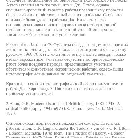
Автор затрагивал те же темы, что и Дж. Элтон, однако
специализированный характер работы позволил ему провести
более глубокий и обстоятельный анализ проблемы. Особенное
внимание было уделено работам Дж. Нила, ставшего
основоположником нового направления конституционной
истории, и столкновению концепций «новой монархии» и
«тюдоровской революции в управлении»6.
Работы Дж. Элтона и Ф. Фусснера обладают рядом неоспоримых
достоинств, однако дата их выхода в свет ограничивает картину
рубежом 1960-70-х гг., когда многие научные тенденции только
начали зарождаться. Учитывая отсутствие историографических
работ более позднего периода, представляется уместным
обратиться к конкретным историческим работам, содержащим
историографические данные по отдельной тематике.
Краткий, но емкий историографический обзор присутствует в
работе Дж. Харстфилда7. Поставив в центр исследования
проблему «тюдоровского
2 Elton, G.R. Modem historians of British history, 1485-1945. A
critical bibliography. 1945-69 / G.R. Elton. - New York: Methucn.
1970.
Основоположником нового подхода стал сам Дж. Элтон, см.
работы: Elton, G.R. England under the Tudors. - 2ni ed. / G.R. Elton.
- London: Methucn, 1978: Idem. The Practice of History. - London:
Fontana press, 1967; Idem. Political History: Principles and Practice. -