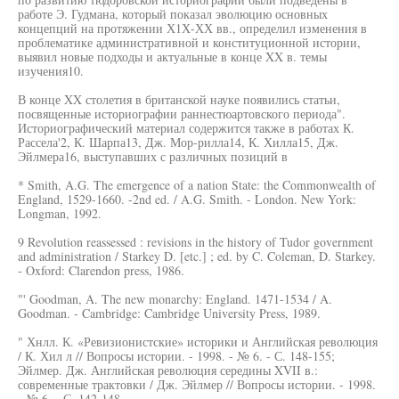
работе Э. Гудмана, который показал эволюцию основных
концепций на протяжении Х1Х-ХХ вв., определил изменения в
проблематике административной и конституционной истории,
выявил новые подходы и актуальные в конце XX в. темы
изучения10.
В конце XX столетия в британской науке появились статьи,
посвященные историографии раннестюартовского периода".
Историографический материал содержится также в работах К.
Рассела'2, К. Шарпа13, Дж. Мор-рилла14, К. Хилла15, Дж.
Эйлмера16, выступавших с различных позиций в
* Smith, A.G. The emergence of a nation State: the Commonwealth of
England, 1529-1660. -2nd ed. / A.G. Smith. - London. New York:
Longman, 1992.
9 Revolution reassessed : revisions in the history of Tudor government
and administration / Starkey D. [etc.] ; ed. by C. Coleman, D. Starkey.
- Oxford: Clarendon press, 1986.
"' Goodman, A. The new monarchy: England. 1471-1534 / A.
Goodman. - Cambridge: Cambridge University Press, 1989.
" Хнлл. К. «Ревизионистские» историки и Английская революция
/ К. Хил л // Вопросы истории. - 1998. - № 6. - С. 148-155;
Эйлмер. Дж. Английская революция середины XVII в.:
современные трактовки / Дж. Эйлмер // Вопросы истории. - 1998.
- № 6. - С. 142-148.