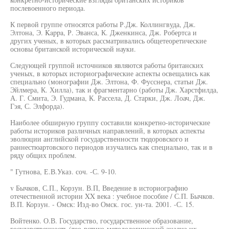
послевоенного периода.
К первой группе относятся работы Р.Дж. Коллингвуда, Дж.
Элтона, Э. Kappa, Р. Эванса, К. Дженкинса, Дж. Робертса и
других ученых, в которых рассматривались общетеоретические
основы британской исторической науки.
Следующей группой источников являются работы британских
ученых, в которых историографические аспекты освещались как
специально (монографии Дж. Элтона, Ф. Фусснера, статьи Дж.
Эйлмера, К. Хилла), так и фрагментарно (работы Дж. Харстфилда,
А. Г. Смита, Э. Гудмана, К. Рассела, Д. Старки, Дж. Лоач, Дж.
Гэя, С. Элфорда).
Наиболее обширную группу составили конкретно-исторические
работы историков различных направлений, в которых аспекты
эволюции английской государственности тюдоровского и
раннестюартовского периодов изучались как специально, так и в
ряду общих проблем.
" Гутнова, Е.В.Указ. соч. -С. 9-10.
v Бычков, С.П., Корзун. В.П, Введение в историографию
отечественной истории XX века : учебное пособие / С.П. Бычков.
В.П. Корзун. - Омск: Изд-во Омск. гос. ун-та. 2001. -С. 15.
Войтенко. О.В. Государство, государственное образование,
государственность (тео-рстико-методологичсский анализ их