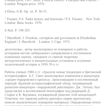
London: Penguin press. 1970.
4 Elton, G.R. Op. cit. P. 30-33.
" Fussner. F.S. Tudor history and historians / F.S. Fussner. - New York.
London: Basic books. 1970.
fi Ibid. P. 198-203.
7 Hurstfield. J. Freedom, corruption and government in Elizabethan
England / J. Hurstficld. - London: J. Cape, 1973.
деспотизма», автор анализировал ее освещение в работах
историков вигско-либерального направления и постепенное
изменение оценок, связанное со сменой теоретико-
методологических и концептуальных установок в изучении
политической истории в 1950-70-х гг.
Работы ученых 1980-х гг. отразили новые тенденции в британской
историографии. А.Г. Смит анализировал изменения в концепции
«средне-тюдоровского кризиса», произошедшие в послевоенный
период8. Краткий историографический обзор, посвященный
развитию концепции «тюдоровской революции» Дж. Элтона, был
представлен в коллективной монографии под редакцией Д.
Старки и К. Коулмана, посвященной ревизии этой концепции9.
Отметим, что характер работы диктовал скорее критическое,
нежели аналитическое освещение материала. Определенные итоги
по развитию тюдоровской историографии были подведены в