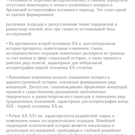
отсутствие монотеории и четкого понятийного аппарата в
британской историографии изучаемого периода. Это стало одной
из причин формирования
различных подходов к дискуссионным темам тюдоровской и
раннестюар-товской эпох при схожести источниковой базы
исследований.
• На протяжении второй половины XX в. конституционная
история претерпела значительные изменения. Смена
исследовательских подходов значительно расширила ее границы
за счет выхода в сферу социальной истории, а также привела к
ревизии ряда тезисов, характерных для либеральной
историографии первой половины XX столетия.
• Важнейшие изменения вызвало повышение интереса к
административной истории, повлекшее формирование ряда
концепций. Дискуссии, сопровождавшие оформление концепций,
привели к существенному расширению проблематики
тюдоровского и раннестюартовского периодов и переоценке ряда
традиционных положений, характерных для историографии конца
XIX - первой половины XX вв.
• Рубеж ХХ-ХХ1 вв. характеризуется разработкой старых и
появлением новых исследовательских подходов. Новейшей
тенденцией политической истории является локализация и
детализация исследований, приводящая к глубокой разработке
отдельных проблем и отсутствию обобщенного взгляда на эпоху в