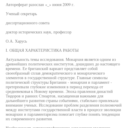
Автореферат разослан «_» июня 2009 г.
Ученый секретарь
диссертационного совета
доктор исторических наук, профессор
О.А. Харусь
I. ОБЩАЯ ХАРАКТЕРИСТИКА РАБОТЫ
Актуальность темы исследования. Монархия является одним из
древнейших политических институтов, дошедших до настоящего
времени. Ее британский вариант представляет собой
своеобразный сплав демократического и монархического
элементов в государственной структуре. Главные символы
политической структуры Британии - монархия и парламент -
претерпевали глубокие изменения в период перехода от
средневековья к Новому времени. Эпоха правления династий
Тюдоров и ранних Стюартов, насыщенная важными для
дальнейшего развития страны событиями, стабильно привлекала
внимание ученых. Исследование проблем разделения полномочий
между институтами государственной власти в процессе эволюции
монархии и парламентаризма помогает глубже понять тенденции
их современного развития.
Необходимость историографического осмысления эволюции