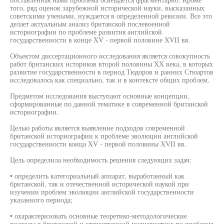
того, ряд оценок зарубежной исторической науки, высказанных
советскими учеными, нуждается в определенной ревизии. Все это
делает актуальным анализ британской послевоенной
историографии по проблеме развития английской
государственности в конце XV - первой половине XVII вв.
Объектом диссертационного исследования является совокупность
работ британских историков второй половины XX века, в которых
развитие государственности в период Тюдоров и ранних Стюартов
исследовалось как специально, так и в контексте общих проблем.
Предметом исследования выступают основные концепции,
сформированные по данной тематике в современной британской
историографии.
Целью работы является выявление подходов современной
британской историографии к проблеме эволюции английской
государственности конца XV - первой половины XVII вв.
Цель определила необходимость решения следующих задач:
• определить категориальный аппарат, выработанный как
британской, так и отечественной исторической наукой при
изучении проблем эволюции английской государственности
указанного периода;
• охарактеризовать основные теоретико-методологические
подходы в британской и отечественной медиевистике по проблеме