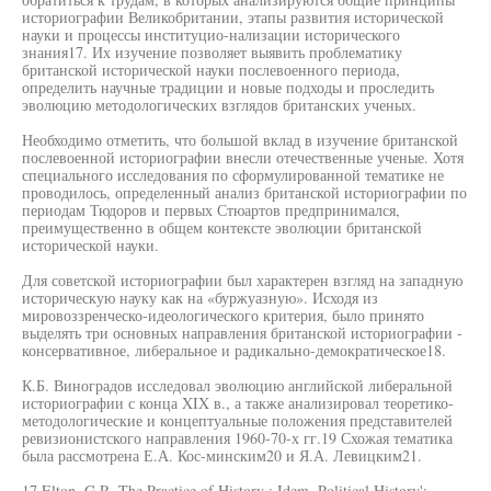
историографии Великобритании, этапы развития исторической
науки и процессы институцио-нализации исторического
знания17. Их изучение позволяет выявить проблематику
британской исторической науки послевоенного периода,
определить научные традиции и новые подходы и проследить
эволюцию методологических взглядов британских ученых.
Необходимо отметить, что большой вклад в изучение британской
послевоенной историографии внесли отечественные ученые. Хотя
специального исследования по сформулированной тематике не
проводилось, определенный анализ британской историографии по
периодам Тюдоров и первых Стюартов предпринимался,
преимущественно в общем контексте эволюции британской
исторической науки.
Для советской историографии был характерен взгляд на западную
историческую науку как на «буржуазную». Исходя из
мировоззренческо-идеологического критерия, было принято
выделять три основных направления британской историографии -
консервативное, либеральное и радикально-демократическое18.
К.Б. Виноградов исследовал эволюцию английской либеральной
историографии с конца XIX в., а также анализировал теоретико-
методологические и концептуальные положения представителей
ревизионистского направления 1960-70-х гг.19 Схожая тематика
была рассмотрена Е.А. Кос-минским20 и Я.А. Левицким21.
17 Elton, G.R. The Practice of History ; Idem. Political History':