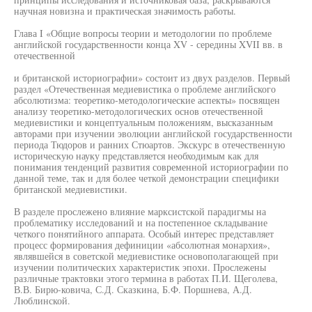
научная новизна и практическая значимость работы.
Глава I «Общие вопросы теории и методологии по проблеме
английской государственности конца XV - середины XVII вв. в
отечественной
и британской историографии» состоит из двух разделов. Первый
раздел «Отечественная медиевистика о проблеме английского
абсолютизма: теоретико-методологические аспекты» посвящен
анализу теоретико-методологических основ отечественной
медиевистики и концептуальным положениям, высказанным
авторами при изучении эволюции английской государственности
периода Тюдоров и ранних Стюартов. Экскурс в отечественную
историческую науку представляется необходимым как для
понимания тенденций развития современной историографии по
данной теме, так и для более четкой демонстрации специфики
британской медиевистики.
В разделе прослежено влияние марксистской парадигмы на
проблематику исследований и на постепенное складывание
четкого понятийного аппарата. Особый интерес представляет
процесс формирования дефиниции «абсолютная монархия»,
являвшейся в советской медиевистике основополагающей при
изучении политических характеристик эпохи. Прослежены
различные трактовки этого термина в работах П.И. Щеголева,
В.В. Бирю-ковича, С.Д. Сказкина, Б.Ф. Поршнева, А.Д.
Люблинской.