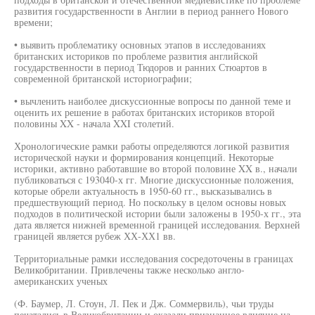
развития государственности в Англии в период раннего Нового
времени;
• выявить проблематику основных этапов в исследованиях
британских историков по проблеме развития английской
государственности в период Тюдоров и ранних Стюартов в
современной британской историографии;
• вычленить наиболее дискуссионные вопросы по данной теме и
оценить их решение в работах британских историков второй
половины XX - начала XXI столетий.
Хронологические рамки работы определяются логикой развития
исторической науки и формирования концепций. Некоторые
историки, активно работавшие во второй половине XX в., начали
публиковаться с 193040-х гг. Многие дискуссионные положения,
которые обрели актуальность в 1950-60 гг., высказывались в
предшествующий период. Но поскольку в целом основы новых
подходов в политической истории были заложены в 1950-х гг., эта
дата является нижней временной границей исследования. Верхней
границей является рубеж ХХ-ХХ1 вв.
Территориальные рамки исследования сосредоточены в границах
Великобритании. Привлечены также несколько англо-
американских ученых
(Ф. Баумер, Л. Стоун, Л. Пек и Дж. Соммервиль), чьи труды
печатались в Великобритании и оказали признанное влияние на