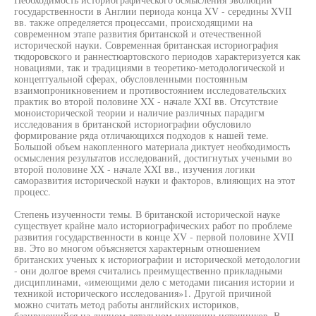
государственности в Англии периода конца XV - середины XVII
вв. также определяется процессами, происходящими на
современном этапе развития британской и отечественной
исторической науки. Современная британская историография
тюдоровского и раннестюартовского периодов характеризуется как
новациями, так и традициями в теоретико-методологической и
концептуальной сферах, обусловленными постоянным
взаимопроникновением и противостоянием исследовательских
практик во второй половине XX - начале XXI вв. Отсутствие
моноисторической теории и наличие различных парадигм
исследования в британской историографии обусловило
формирование ряда отличающихся подходов к нашей теме.
Большой объем накопленного материала диктует необходимость
осмысления результатов исследований, достигнутых учеными во
второй половине XX - начале XXI вв., изучения логики
саморазвития исторической науки и факторов, влияющих на этот
процесс.
Степень изученности темы. В британской исторической науке
существует крайне мало историографических работ по проблеме
развития государственности в конце XV - первой половине XVII
вв. Это во многом объясняется характерным отношением
британских ученых к историографии и исторической методологии
- они долгое время считались преимущественно прикладными
дисциплинами, «имеющими дело с методами писания истории и
техникой исторического исследования»1. Другой причиной
можно считать метод работы английских историков,
базирующийся на личном детальном изучении источников. В