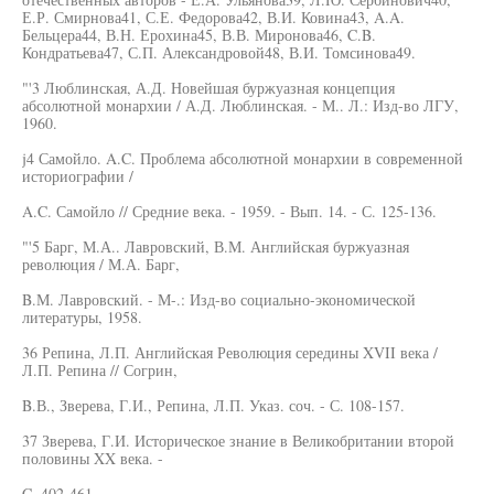
Е.Р. Смирнова41, С.Е. Федорова42, В.И. Ковина43, A.A.
Бельцера44, В.Н. Ерохина45, В.В. Миронова46, C.B.
Кондратьева47, С.П. Александровой48, В.И. Томсинова49.
"'3 Люблинская, А.Д. Новейшая буржуазная концепция
абсолютной монархии / А.Д. Люблинская. - М.. Л.: Изд-во ЛГУ,
1960.
j4 Самойло. A.C. Проблема абсолютной монархии в современной
историографии /
A.C. Самойло // Средние века. - 1959. - Вып. 14. - С. 125-136.
"'5 Барг, М.А.. Лавровский, В.М. Английская буржуазная
революция / М.А. Барг,
B.М. Лавровский. - М-.: Изд-во социально-экономической
литературы, 1958.
36 Репина, Л.П. Английская Революция середины XVII века /
Л.П. Репина // Согрин,
B.В., Зверева, Г.И., Репина, Л.П. Указ. соч. - С. 108-157.
37 Зверева, Г.И. Историческое знание в Великобритании второй
половины XX века. -
C. 402-461.