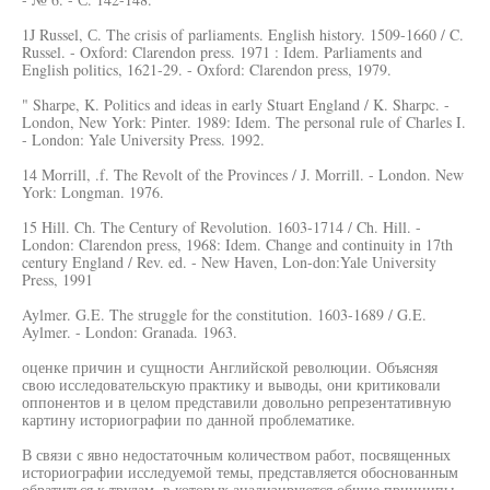
1J Russel, С. The crisis of parliaments. English history. 1509-1660 / C.
Russel. - Oxford: Clarendon press. 1971 : Idem. Parliaments and
English politics, 1621-29. - Oxford: Clarendon press, 1979.
" Sharpe, K. Politics and ideas in early Stuart England / K. Sharpc. -
London, New York: Pinter. 1989: Idem. The personal rule of Charles I.
- London: Yale University Press. 1992.
14 Morrill, .f. The Revolt of the Provinces / J. Morrill. - London. New
York: Longman. 1976.
15 Hill. Ch. The Century of Revolution. 1603-1714 / Ch. Hill. -
London: Clarendon press, 1968: Idem. Change and continuity in 17th
century England / Rev. ed. - New Haven, Lon-don:Yale University
Press, 1991
Aylmer. G.E. The struggle for the constitution. 1603-1689 / G.E.
Aylmer. - London: Granada. 1963.
оценке причин и сущности Английской революции. Объясняя
свою исследовательскую практику и выводы, они критиковали
оппонентов и в целом представили довольно репрезентативную
картину историографии по данной проблематике.
В связи с явно недостаточным количеством работ, посвященных
историографии исследуемой темы, представляется обоснованным
обратиться к трудам, в которых анализируются общие принципы