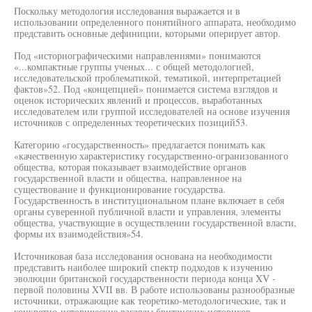
Поскольку методология исследования выражается и в
использовании определенного понятийного аппарата, необходимо
представить основные дефиниции, которыми оперирует автор.
Под «историографическими направлениями» понимаются
«...компактные группы ученых... с общей методологией,
исследовательской проблематикой, тематикой, интерпретацией
фактов»52. Под «концепцией» понимается система взглядов и
оценок исторических явлений и процессов, выработанных
исследователем или группой исследователей на основе изучения
источников с определенных теоретических позиций53.
Категорию «государственность» предлагается понимать как
«качественную характеристику государственно-огранизованного
общества, которая показывает взаимодействие органов
государственной власти и общества, направленное на
существование и функционирование государства.
Государственность в институциональном плане включает в себя
органы суверенной публичной власти и управления, элементы
общества, участвующие в осуществлении государственной власти,
формы их взаимодействия»54.
Источниковая база исследования основана на необходимости
представить наиболее широкий спектр подходов к изучению
эволюции британской государственности периода конца XV -
первой половины XVII вв. В работе использованы разнообразные
источники, отражающие как теоретико-методологические, так и
конкретно-исторические взгляды британских историков