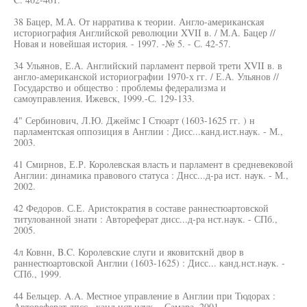
38 Бацер, М.А. От нарратива к теории. Англо-американская
историография Английской революции XVII в. / М.А. Бацер //
Новая и новейшая история. - 1997. -№ 5. - С. 42-57.
34 Ульянов, Е.А. Английский парламент первой трети XVII в. в
англо-американской историографии 1970-х гг. / Е.А. Ульянов //
Государство и общество : проблемы федерализма и
самоуправления. Ижевск, 1999.-С. 129-133.
4" Сербинович, Л.Ю. Джеймс I Стюарт (1603-1625 гг. ) н
парламентская оппозиция в Англии : Дисс...канд.ист.наук. - М.,
2003.
41 Смирнов, Е.Р. Королевская власть и парламент в средневековой
Англии: динамика правового статуса : Днсс...д-ра ист. наук. - М.,
2002.
42 Федоров. С.Е. Аристократия в составе раннестюартовской
титулованной знати : Автореферат дисс...д-pa нст.наук. - СПб.,
2005.
4л Ковнн, B.C. Королевские слуги и яковитскнй двор в
раннестюартовской Англии (1603-1625) : Дисс... канд.нст.наук. -
СПб., 1999.
44 Бельцер. A.A. Местное управление в Англии при Тюдорах :
Автореферат дпсс.. канд.нст.наук. - Самара. 2001.