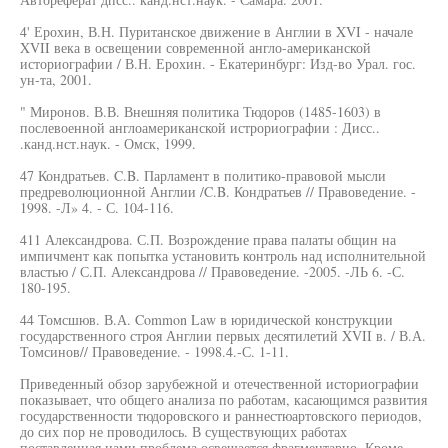
4' Ерохин, В.Н. Пуританское движение в Англии в XVI - начале
XVII века в освещении современной англо-американской
историографии / В.Н. Ерохин. - Екатеринбург: Изд-во Урал. гос.
ун-та, 2001.
" Миронов. В.В. Внешняя политика Тюдоров (1485-1603) в
послевоенной англоамериканской истрориографии : Дисс..
.канд.нст.наук. - Омск, 1999.
47 Кондратьев. C.B. Парламент в политико-правовой мысли
предреволюционной Англии /C.B. Кондратьев // Правоведение. -
1998. -Л» 4. - С. 104-116.
411 Александрова. С.П. Возрождение права палаты общин на
импичмент как попытка установить контроль над исполнительной
властью / С.П. Александрова // Правоведение. -2005. -ЛЬ 6. -С.
180-195.
44 Томсшюв. В.А. Common Law в юридической конструкции
государственного строя Англии первых десятилетий XVII в. / В.А.
Томсинов// Правоведение. - 1998.4.-С. 1-11.
Приведенный обзор зарубежной и отечественной историографии
показывает, что общего анализа по работам, касающимся развития
государственности тюдоровского и раннестюартовского периодов,
до сих пор не проводилось. В существующих работах
поставленная нами проблема освещается фрагментарно. Кроме