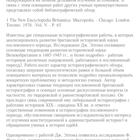
связи с этим освещение работ других ученых преимущественно
представляло собой библиографический обзор.
1 The New Encyclopedia Britannica. Macropedia. - Chicago. London.
Toronto. 1978. -Vol. V. - P. 65.
Известны две специальные историографические работы, в которых
анализировалось развитие британской исторической науки
послевоенного периода. Исследование Дж. Элтона посвящено
основным тенденциям развития исторической науки
Великобритании в 1485-1945 гг., и более подробно - работам
историков различных направлений, работавших в послевоенный
период2. Работа носит характер историографического обзора,
поскольку широкие хронологические рамки и большой объем
освещаемого материала не позволяли подробно проанализировать
конкретную проблематику и методологию ученых. Автор
характеризовал главные тенденции послевоенной британской
историографии и освещал основные дискуссионные вопросы (в
частности, по тюдоровской и раннестюартовской эпохам). Он
проследил связь современной ему либеральной историографии с
работами историков XIX - середины XX вв. и отметил
существенные изменения в историографии послевоенного
периода, обусловленные смещением исследовательского интереса
от изучения конституционной к административной истории3 и
обращением ученых к истории идей4.
Одновременно с работой Дж. Элтона появилось исследование Ф.
Фусс-нера, посвященное историографии тюдоровского периода5.