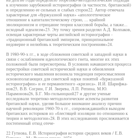
к изучению зарубежной историографии (в частности, британской)
и определению ее сильных и слабых сторон22. Автор отмечала
характерные для «буржуазной науки» «апологетическое
отношение к капиталистическому строю, ... крайний
эволюционизм и отрицание теории классовой борьбы, а также...
исходный идеализм»23. Эту точку зрения разделял А.Д. Колпаков,
освещая характерные черты английской историографии -
«традиционный британский эмпиризм, принципиальное
недоверие и нелюбовь к теоретическим построениям»24.
В 1980-90-х гг., в ходе сближения советской и западной науки в
связи с ослаблением идеологического гнета, многие их этих
положений были пересмотрены. В условиях начавшегося процесса
перестройки советской исторической науки и обновления
исторического мышления возникла тенденция переосмысления
основополагающих для советской науки понятий «буржуазной
историографии» и ее перманентного «кризиса». И.И. Шарифжа-
нов25, В.В. Согрин, Г.И. Зверева, Л.П. Репина, М.Ю.
Парамонова26, Б.Г. Мо-гильницкий27 и другие ученые
исследовали теоретико-методологические аспекты развития
британской науки, уделяя большое внимание анализу причин
научной революции 1960-70-х гг., сопровождавшейся выходом
британских историков из «блестящей изоляции по отношению к
теории и методологии»28. В этих исследованиях прослеживается
постепенный отход отече-
22 Гутиова, Е.В. Историография истории средних веков / Е.В.
Гутнова. - М.: Высшая школа, 1974.