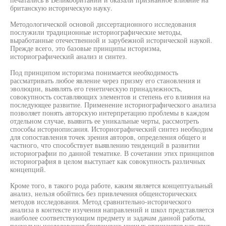
британскую историческую науку.
Методологической основой диссертационного исследования
послужили традиционные историографические методы,
выработанные отечественной и зарубежной исторической наукой.
Прежде всего, это базовые принципы историзма,
историографический анализ и синтез.
Под принципом историзма понимается необходимость
рассматривать любое явление через призму его становления и
эволюции, выявлять его генетическую принадлежность,
совокупность составляющих элементов и степень его влияния на
последующее развитие. Применение историографического анализа
позволяет понять авторскую интерпретацию проблемы в каждом
отдельном случае, выявить ее уникальные черты, рассмотреть
способы историописания. Историографический синтез необходим
для сопоставления точек зрения авторов, определения общего и
частного, что способствует выявлению тенденций в развитии
историографии по данной тематике. В сочетании этих принципов
историография в целом выступает как совокупность различных
концепций.
Кроме того, в такого рода работе, каким является концептуальный
анализ, нельзя обойтись без привлечения общеисторических
методов исследования. Метод сравнительно-исторического
анализа в контексте изучения направлений и школ представляется
наиболее соответствующим предмету и задачам данной работы,
поскольку исследования британских ученых отличаются как друг