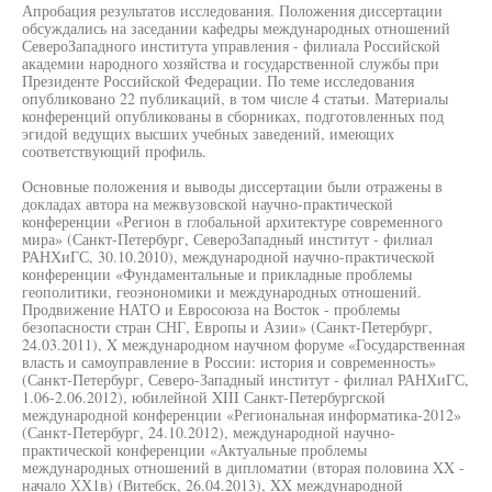
Апробация результатов исследования. Положения диссертации
обсуждались на заседании кафедры международных отношений
СевероЗападного института управления - филиала Российской
академии народного хозяйства и государственной службы при
Президенте Российской Федерации. По теме исследования
опубликовано 22 публикаций, в том числе 4 статьи. Материалы
конференций опубликованы в сборниках, подготовленных под
эгидой ведущих высших учебных заведений, имеющих
соответствующий профиль.
Основные положения и выводы диссертации были отражены в
докладах автора на межвузовской научно-практической
конференции «Регион в глобальной архитектуре современного
мира» (Санкт-Петербург, СевероЗападный институт - филиал
РАНХиГС, 30.10.2010), международной научно-практической
конференции «Фундаментальные и прикладные проблемы
геополитики, геоэнономики и международных отношений.
Продвижение НАТО и Евросоюза на Восток - проблемы
безопасности стран СНГ, Европы и Азии» (Санкт-Петербург,
24.03.2011), X международном научном форуме «Государственная
власть и самоуправление в России: история и современность»
(Санкт-Петербург, Северо-Западный институт - филиал РАНХиГС,
1.06-2.06.2012), юбилейной XIII Санкт-Петербургской
международной конференции «Региональная информатика-2012»
(Санкт-Петербург, 24.10.2012), международной научно-
практической конференции «Актуальные проблемы
международных отношений в дипломатии (вторая половина XX -
начало ХХ1в) (Витебск, 26.04.2013), XX международной