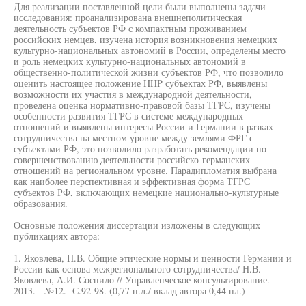
Для реализации поставленной цели были выполнены задачи
исследования: проанализирована внешнеполитическая
деятельность субъектов РФ с компактным проживанием
российских немцев, изучена история возникновения немецких
культурно-национальных автономий в России, определены место
и роль немецких культурно-национальных автономий в
общественно-политической жизни субъектов РФ, что позволило
оценить настоящее положение HHP субъектах РФ, выявлены
возможности их участия в международной деятельности,
проведена оценка нормативно-правовой базы ТГРС, изучены
особенности развития ТГРС в системе международных
отношений и выявлены интересы России и Германии в разках
сотрудничества на местном уровне между землями ФРГ с
субъектами РФ, это позволило разработать рекомендации по
совершенствованию деятельности российско-германских
отношений на региональном уровне. Парадипломатия выбрана
как наиболее перспективная и эффективная форма ТГРС
субъектов РФ, включающих немецкие национально-культурные
образования.
Основные положения диссертации изложены в следующих
публикациях автора:
1. Яковлева, Н.В. Общие этические нормы и ценности Германии и
России как основа межрегионального сотрудничества/ Н.В.
Яковлева, А.И. Соснило // Управленческое консультирование.-
2013. - №12.- С.92-98. (0,77 п.л./ вклад автора 0,44 пл.)