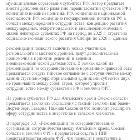
муниципальные образования субъектов РФ. Автор предлагает
внести дополнения по развитию парадипломатии субъектов РФ в
концепцию внешней политики РФ, концепцию национальной
безопасности РФ. концепцию государственной политики РФ в
области международного сотрудничества, концепцию развития
международных, межрегиональных и внешнеэкономических
связей некоторых субъектах РФ на период до 2025 г, стратегию
социально-экономического развития Сибири до 2020 г. Данные
рекомендации позволят включить новых участников
регионального и местного уровней, дадут дополнительные
полномочия в принятии решений и ведении
внешнеэкономической деятельности. В рамках одной из
рекомендаций по совершенствованию нормативно-правовой базы
предлагается создать типовое соглашение о сотрудничестве между
административно-территориальными единицами субъектов двух
не граничащих между собой стран, которое упростит
сотрудничество между субъектами РФ и землями ФРГ.
На уровне субъектов РФ для Алтайского края и Омской области
предлагается заключать соглашения с такими землями как Баден-
Вюртенберг, Бавария, Нижняя Саксония что позволит расширить
сферу сотрудничества в энергетике и сельском хозяйстве.
В параграфе 3.3. «Рекомендации по совершенствованию
организации сотрудничества между Алтайским краем, Омской
области и землями ФРГ» предлагается создать в НИР
представительства земель ФРГ, что позволит представлять в