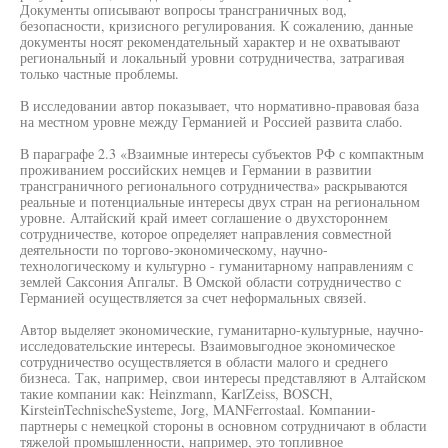
Документы описывают вопросы трансграничных вод,
безопасности, кризисного регулирования. К сожалению, данные
документы носят рекомендательный характер и не охватывают
региональный и локальный уровни сотрудничества, затрагивая
только частные проблемы.
В исследовании автор показывает, что нормативно-правовая база
на местном уровне между Германией и Россией развита слабо.
В параграфе 2.3 «Взаимные интересы субъектов РФ с компактным
проживанием российских немцев и Германии в развитии
трансграничного регионального сотрудничества» раскрываются
реальные и потенциальные интересы двух стран на региональном
уровне. Алтайский край имеет соглашение о двухстороннем
сотрудничестве, которое определяет направления совместной
деятельности по торгово-экономическому, научно-
технологическому и культурно - гуманитарному направлениям с
землей Саксония Апгальт. В Омской области сотрудничество с
Германией осуществляется за счет неформальных связей.
Автор выделяет экономические, гуманитарно-культурные, научно-
исследовательские интересы. Взаимовыгодное экономическое
сотрудничество осуществляется в области малого и среднего
бизнеса. Так, например, свои интересы представляют в Алтайском
такие компании как: Heinzmann, KarlZeiss, BOSCH,
KirsteinTechnischeSysteme, Jorg, MANFerrostaal. Компании-
партнеры с немецкой стороны в основном сотрудничают в области
тяжелой промышленности, например, это топливное