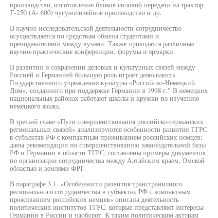
производство, изготовление блоков силовой передачи на трактор
Т-250 (А- 600) чугунолитейное производство и др.
В научно-исследовательской деятельности сотрудничество
осуществляется по средствам обмена студентами и
преподавателями между вузами. Также проводятся различные
научно-практические конференции, форумы и ярмарки.
В развитии и сохранении деловых и культурных связей между
Россией и Германией большую роль играет деяюлыюсть
Государственного учреждения культуры «Российско-Немецкий
Дом», созданного при поддержке Германии в 1998 г." В немецких
национальных районах работают школы и кружки по изучению
немецкого языка.
В третьей главе «Пути совершенствования российско-германских
региональных связей» анализируются особенности развития ТГРС
в субъектах РФ с компактным проживанием российских немцев;
даны рекомендации по совершенствованию законодательной базы
РФ и Германии в области ТГРС; составлены примеры документов
по организации сотрудничества между Алтайским краем, Омской
областью и землями ФРГ.
В параграфе 3.1. «Особенности развития трансграничного
регионального сотрудничества в субъектах РФ с компактным
проживанием российских немцев» описана деятельность
политических институтов ТГРС, которые представляют интересы
Германии в России и наоборот. К таким политическим акторам