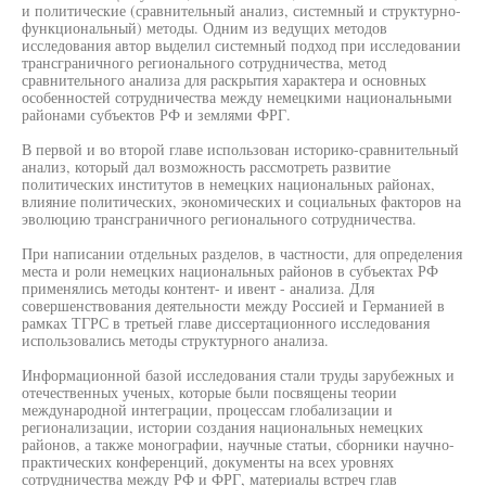
и политические (сравнительный анализ, системный и структурно-
функциональный) методы. Одним из ведущих методов
исследования автор выделил системный подход при исследовании
трансграничного регионального сотрудничества, метод
сравнительного анализа для раскрытия характера и основных
особенностей сотрудничества между немецкими национальными
районами субъектов РФ и землями ФРГ.
В первой и во второй главе использован историко-сравнительный
анализ, который дал возможность рассмотреть развитие
политических институтов в немецких национальных районах,
влияние политических, экономических и социальных факторов на
эволюцию трансграничного регионального сотрудничества.
При написании отдельных разделов, в частности, для определения
места и роли немецких национальных районов в субъектах РФ
применялись методы контент- и ивент - анализа. Для
совершенствования деятельности между Россией и Германией в
рамках ТГРС в третьей главе диссертационного исследования
использовались методы структурного анализа.
Информационной базой исследования стали труды зарубежных и
отечественных ученых, которые были посвящены теории
международной интеграции, процессам глобализации и
регионализации, истории создания национальных немецких
районов, а также монографии, научные статьи, сборники научно-
практических конференций, документы на всех уровнях
сотрудничества между РФ и ФРГ, материалы встреч глав