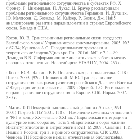
проблемам регионального сотрудничества в субъектах РФ. X.
Фронер, Р. Циммерман, П. Лукас, Ц. Брауер рассматривали
проблемы регионального сотрудничества Германии. И. Духачек,
Ю. Мелиссен, Д. Бозольд, М. Кайзер, Р. Козин, Дж. Най5
анализировали развитие парадипломатии в странах Европейского
союза, Канаде и США.
Косов. Ю. В. Трансграничные региональные связи государств
Балтийского моря // Управленческое консультирование. 2005. №3.
с 67-74; Кузнецов A.C. Парадипломатия: трактовки и
теоретические \«одели//Диск>рс-Пн. .201)6. №Г, с 7-1—89.
Демидов В.В. Информационно • аналитическая работа в между
народных отношениях. Новосибирск: НГАЭ11У, 2004. 265 с.
: Косов Ю.В.. Фокина В В. Политическая рсгионалистика. СПБ :
Питер. 2009. ]92с.: Шинковский. М.Ю. Трансграничное
сотрудничество как рычаг развития российского Дальнего Востока
// Федерация мира и согласия. - 2009.: Яровой. Г.О. Регионализм
и транс граничное сотрудничество в Европе. СПб.:Норма. 2007.
280 с.
' Матис. В И Немецкий национальный район из А.тгас (1991-
2001) Изд-во БГПУ 2001. 110 с ; Изменение семенных отношений
в ФРГ в конце XX—начале XXI вв. / Европейская интеграция и
культурное многообразие, часть 2 «Европейский образ жизнн».
Институт этиологии и антропологии РАН. М 2009.. Смагина. Г.И.
Немцы в России: три в. наумного сотруджтества. СПб 2003.:
Чернова ТН Российские немцы: отечественная библиография.