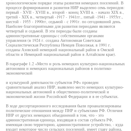
хронологическом порядке этапы развития немецких поселений. В
процессе формирования и развития НИР выделено семь периодов:
первый - XVII - XVIII в., второй - конец XVIII в. - начало XIX в.,
третий - XIX в., четвертый -1917 - 1941гг., пятый -1941 - 1955гг.,
шестой - 1955 - 1990гг, седьмой - с 1991г. по сегодняшний день.
Наиболее благоприятными для развития периодами являются
четвертый и седьмой. В эти периоды были созданы
административные единицы с собственными органами
управления (в 1924 г. создана Автономная Советская
Социалистическая Республика Немцев Поволжья, в 1991 г.
созданы Азовский немецкий национальный район в Омской
области и Немецкий национальный район в Алтайском крае).
В параграфе 1.2 «Место н роль немецких культурно-национальных
автономии н немецких национальных районов в политико-
экономической
и культурной деятельности субъектов РФ» проведен
сравнительный анализ НИР, выявлено место немецких культурно-
национальных автономий в общественно-политической и
экономической жизни Российской Федерации и в ее субъектах.
В ходе диссертационного исследования были проанализированы
политические отношения между ПНР и субъектами РФ. Отличия
ННР от других немецких объединений в том, что - это
административная единица, входящая в состав субъекта РФ,
имеющая свою территорию, административное устройство, - куда
входит некоторое число сельских поселений, имеет главу района,