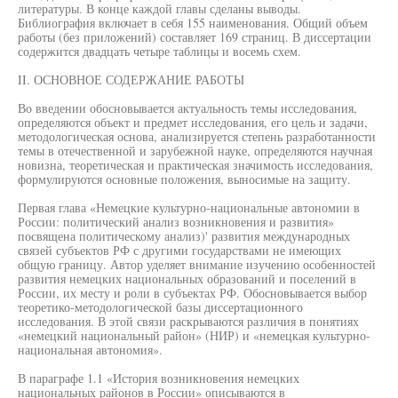
литературы. В конце каждой главы сделаны выводы.
Библиография включает в себя 155 наименования. Общий объем
работы (без приложений) составляет 169 страниц. В диссертации
содержится двадцать четыре таблицы и восемь схем.
II. ОСНОВНОЕ СОДЕРЖАНИЕ РАБОТЫ
Во введении обосновывается актуальность темы исследования,
определяются объект и предмет исследования, его цель и задачи,
методологическая основа, анализируется степень разработанности
темы в отечественной и зарубежной науке, определяются научная
новизна, теоретическая и практическая значимость исследования,
формулируются основные положения, выносимые на защиту.
Первая глава «Немецкие культурно-национальные автономии в
России: политический анализ возникновения и развития»
посвящена политическому анализ)' развития международных
связей субъектов РФ с другими государствами не имеющих
общую границу. Автор уделяет внимание изучению особенностей
развития немецких национальных образований и поселений в
России, их месту и роли в субъектах РФ. Обосновывается выбор
теоретико-методологической базы диссертационного
исследования. В этой связи раскрываются различия в понятиях
«немецкий национальный район» (НИР) и «немецкая культурно-
национальная автономия».
В параграфе 1.1 «История возникновения немецких
национальных районов в России» описываются в