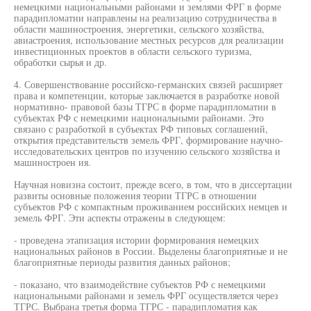
немецкими национальными районами и землями ФРГ в форме
парадипломатии направлены на реализацию сотрудничества в
области машиностроения, энергетики, сельского хозяйства,
авиастроения, использование местных ресурсов для реализации
инвестиционных проектов в области сельского туризма,
обработки сырья и др.
4. Совершенствование российско-германских связей расширяет
права и компетенции, которые заключается в разработке новой
нормативно- правовой базы ТГРС в форме парадипломатии в
субъектах РФ с немецкими национальными районами. Это
связано с разработкой в субъектах РФ типовых соглашений,
открытия представительств земель ФРГ, формирование научно-
исследовательских центров по изучению сельского хозяйства и
машиностроен ия.
Научная новизна состоит, прежде всего, в том, что в диссертации
развиты основные положения теории ТГРС в отношении
субъектов РФ с компактным проживанием российских немцев и
земель ФРГ. Эти аспекты отражены в следующем:
- проведена этапизация истории формирования немецких
национальных районов в России. Выделены благоприятные и не
благоприятные периоды развития данных районов;
- показано, что взаимодействие субъектов РФ с немецкими
национальными районами и земель ФРГ осуществляется через
ТГРС. Выбрана третья форма ТГРС - парадипломатия как