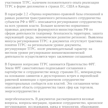
участников ТГРС; наличием положительного опыта реализации
ТГРС в форме дипломатии в странах ЕС, США и Канады.
В параграфе 2.2 «Оценка нормативно-правовой базы отношений в
рамках развития трансграничного регионального сотрудничества
субъектов РФ н ФРГ» описывается регулирование сотрудничества
на всех уровнях власти. Большее количество нормативно-
правовых документов формируются министерствами РФ по
сферам деятельности (например: безопасность территории, зашита
окружающей среды, экономическое развитие регионов). Выявлены
минусы регулирования ТГРС: в документах отсутствует трактовка
понятия ТГРС: на региональном уровне документы,
регулирующие ТГРС. носят рекомендательный характер: на
местном уровне регулирование внешнеэкономической
деятельности осуществляется через заключение соглашений.
В Германии вопросами ТГРС занимается Правительство ФРГ.
Земли ФРГ самостоятельно подписывают соглашения о
партнёрстве и сотрудничестве между странами ЕС, меморандумы
на основании саммитов и двухсторонних встреч и европейской
рамочной конвенции о приграничном сотрудничестве
территориальных сообществ или властей. Эти соглашения четко
описывают область сотрудничества таких сфер как торговля,
энергосотрудничество и
энергобезопасность. В документах рассматриваются визовые
вопросы, вопросы миграции, правовое сотрудничество, кризисное
регулирование, исследования, наука и технологии, образование.