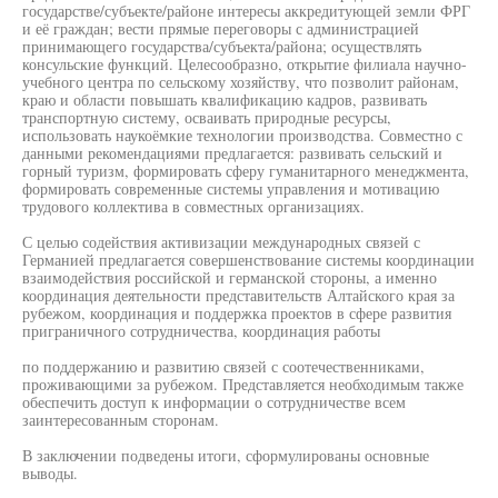
государстве/субъекте/районе интересы аккредитующей земли ФРГ
и её граждан; вести прямые переговоры с администрацией
принимающего государства/субъекта/района; осуществлять
консульские функций. Целесообразно, открытие филиала научно-
учебного центра по сельскому хозяйству, что позволит районам,
краю и области повышать квалификацию кадров, развивать
транспортную систему, осваивать природные ресурсы,
использовать наукоёмкие технологии производства. Совместно с
данными рекомендациями предлагается: развивать сельский и
горный туризм, формировать сферу гуманитарного менеджмента,
формировать современные системы управления и мотивацию
трудового коллектива в совместных организациях.
С целью содействия активизации международных связей с
Германией предлагается совершенствование системы координации
взаимодействия российской и германской стороны, а именно
координация деятельности представительств Алтайского края за
рубежом, координация и поддержка проектов в сфере развития
приграничного сотрудничества, координация работы
по поддержанию и развитию связей с соотечественниками,
проживающими за рубежом. Представляется необходимым также
обеспечить доступ к информации о сотрудничестве всем
заинтересованным сторонам.
В заключении подведены итоги, сформулированы основные
выводы.