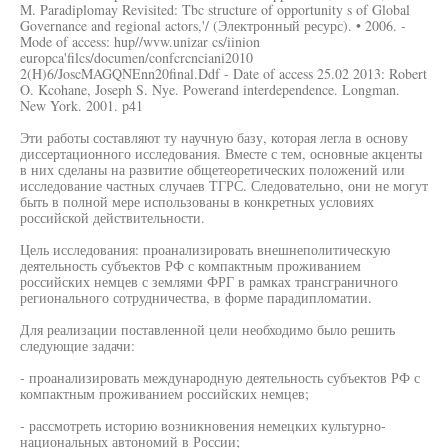
M. Paradiplomay Revisited: Tbc structure of opportunity s of Global
Governance and regional actors,'/ (Электронный ресурс). • 2006. -
Mode of access: hup//wvw.unizar cs/iinion
europca'filcs/documen/confcrcnciani2010
2(H)6/JoscMAGQNEnn20final.Ddf - Date of access 25.02 2013: Robert
O. Kcohane, Joseph S. Nye. Powerand interdependence. Longman.
New York. 2001. p41
Эти работы составляют ту научную базу, которая легла в основу
диссертационного исследования. Вместе с тем, основные акценты
в них сделаны на развитие общетеоретических положений или
исследование частных случаев ТГРС. Следовательно, они не могут
быть в полной мере использованы в конкретных условиях
российской действительности.
Цель исследования: проанализировать внешнеполитическую
деятельность субъектов РФ с компактным проживанием
российских немцев с землями ФРГ в рамках трансграничного
регионального сотрудничества, в форме парадипломатии.
Для реализации поставленной цели необходимо было решить
следующие задачи:
- проанализировать международную деятельность субъектов РФ с
компактным проживанием российских немцев;
- рассмотреть историю возникновения немецких культурно-
национальных автономий в России;