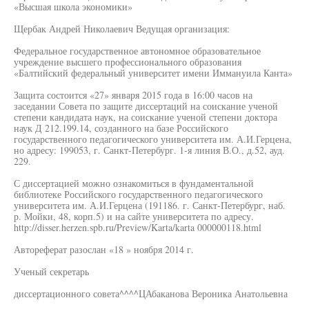
«Высшая школа экономики»
Щербак Андрей Николаевич Ведущая организация:
Федеральное государственное автономное образовательное
учреждение высшего профессионального образования
«Балтийский федеральный университет имени Иммануила Канта»
Защита состоится «27» января 2015 года в 16:00 часов на
заседании Совета по защите диссертаций на соискание ученой
степени кандидата наук, на соискание ученой степени доктора
наук Д 212.199.14, созданного на базе Российского
государственного педагогического университета им. А.И.Герцена,
но адресу: 199053, г. Санкт-Петербург. 1-я линия В.О., д.52, ауд.
229.
С диссертацией можно ознакомиться в фундаментальной
библиотеке Российского государственного педагогического
университета им. А.И.Герцена (191186. г. Санкт-Петербург, наб.
р. Мойки, 48, корп.5) и на сайте университета по адресу.
http://disser.herzen.spb.ru/Preview/Karta/karta 000000118.html
Автореферат разослан «18 » ноября 2014 г.
Ученый секретарь
диссертационного совета^^^^ЦАбаканова Вероника Анатольевна