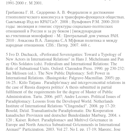
1991-2000 г. М 2001.
Грибанова Г. И.. Сидоренко А. В. Федерализм и достижение
ггнополнпгчсского консенсуса в трансформ»фующихся обществах.
Сыктывкар Изд-во КРАГСиУ. 2008 ; Вульфович P.M. 2000-2010
годы: эволюция и генезис структуры социально-полтпсских
отношений в России н за ру бежом | [международная
ко.гтективная монофафия) - М.: Центральный дом ученых РАН.
2010 : Ачкасова В.А. Ланцова С.А М[фовая политика и между
народные отношения. СПб.: Питер. 2007. 448 с.
5 Ivo D. Duchacck, «Perforated Sovereignties: Toward a Typology of
New Actors in International Relations" in Hans J. Michelmann and Pan
ay Otis Soldatos (cds). Federalism and International Relations: The
Role of Subnational Units. Oxford: Clarendon Press. 1990. pp 230-232:
Jan Melissen (ed.). The New Public Diplomacy: Soft Power in
International Relations. (Basingstoke: Palgrave-Macmillan. 2005) pp.
16-25.: Kiilo Tatjana . Paradiplo'macy and intcrgovcmcnttal relations in
the case of Russia diaspora politics' A thesis submitted in partial
fulfilment of the requirements for the degree of Master of Public
Administration. Tartu. 2006. pi07; Andre Lecours. Political Issues of
Paradiplomacy: Lessons from the Developed World. Netherlands
Institute of International Relations "Clingendacl". 2008. pp 17-20:
Bosold, Da\id. Transaliantische Paradiplomatie. Die Kooperation
kanadischer Provinzen und deutscher Bundesländer Marburg. 2004. s
120 ; Kaiser. Robert. Paradiplomacv and Multivcl Go\crnance in
Europe and North Amcrica Subnational Go\cmmenls in International
Arenas//" Participation. 2003. Vol 27. No I. pp. 17-19; Маеопс, Jose