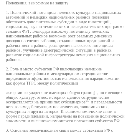
Положения, выносимые на защиту:
1. Политический потенциал немецких культурно-национальных
автономий и немецких национальных районов позволяет
обеспечить дополнительные субсидии в виде инвестиций,
социальных, научно-технических и исследовательских программ с
землями ФРГ. Благодаря высокому потенциалу немецких
национальных районов возможен рост реальных денежных
доходов населения районов, создание новых предприятий и
рабочих мест в районе, расширение налогового потенциала
районов, улучшение демографической ситуации в районах,
развитие социальной инфраструктуры немецких национальных
районов.
2. Роль и место субъектов РФ включающих немецкие
национальные районы в международном сотрудничестве
определяются эффективностью использования парадипломатии
как формы ТГРС между политическими
акторами государств не имеющих общую границ}-, но имеющих
общую культуру, этнос, историю. Данное сотрудничество
осуществляется на принципах субсидиарное™ и параллельности
всех взаимодействующих политических, экономических,
культурных и других акторов. Внешнеэкономические связи в
форме парадипломатии, направлены на повышение политической
значимости и внешнеэкономического положения субъектов РФ.
3. Основные международные связи между субъектами РФ с