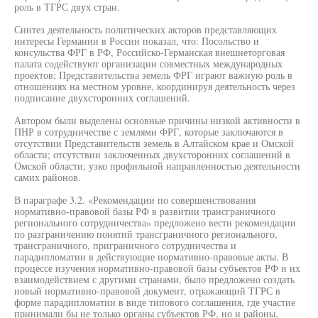
роль в ТГРС двух стран.
Синтез деятельность политических акторов представляющих
интересы Германии в России показал, что: Посольство и
консульства ФРГ в РФ, Российско-Германская внешнеторговая
палата содействуют организации совместных международных
проектов; Представительства земель ФРГ играют важную роль в
отношениях на местном уровне, координируя деятельность через
подписание двухсторонних соглашений.
Автором были выделены основные причины низкой активности в
ПНР в сотрудничестве с землями ФРГ, которые заключаются в
отсутствии Представительств земель в Алтайском крае и Омской
области; отсутствии заключенных двухсторонних соглашений в
Омской области; узко профильной направленностью деятельности
самих районов.
В параграфе 3.2. «Рекомендации по совершенствования
нормативно-правовой базы РФ в развитии трансграничного
регионального сотрудничества» предложено вести рекомендации
по разграничению понятий трансграничного регионального,
трансграничного, приграничного сотрудничества и
парадипломатии в действующие нормативно-правовые акты. В
процессе изучения нормативно-правовой базы субъектов РФ и их
взаимодействием с другими странами, было предложено создать
новый нормативно-правовой документ, отражающий ТГРС в
форме парадипломатии в виде типового соглашения, где участие
принимали бы не только органы субъектов РФ, но и районы,