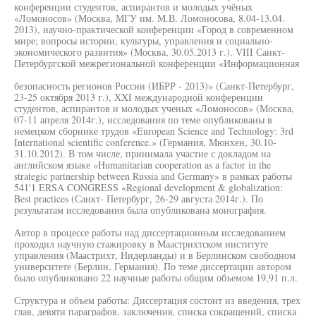
конференции студентов, аспирантов и молодых учёных
«Ломоносов» (Москва, МГУ им. М.В. Ломоносова, 8.04-13.04.
2013), научно-практической конференции «Город в современном
мире; вопросы истории, культуры, управления и социально-
экономического развития» (Москва, 30.05.2013 г.). VIII Санкт-
Петербургской межрегиональной конференции «Информационная
безопасность регионов России (ИБРР - 2013)» (Санкт-Петербург,
23-25 октября 2013 г.), XXI международной конференции
студентов, аспирантов и молодых ученых «Ломоносов» (Москва,
07-11 апреля 2014г.), исследования по теме опубликованы в
немецком сборнике трудов «European Science and Technology: 3rd
International scientific conference.» (Германия, Мюнхен, 30.10-
31.10.2012). В том числе, принимала участие с докладом на
английском языке «Humanitarian cooperation as a factor in the
strategic partnership between Russia and Germany» в рамках работы
541'1 ERSA CONGRESS «Regional development & globalization:
Best practices (Санкт- Петербург, 26-29 августа 2014г.). По
результатам исследования была опубликована монография.
Автор в процессе работы над диссертационным исследованием
проходил научную стажировку в Маастрихтском институте
управления (Маастрихт, Нидерланды) и в Берлинском свободном
университете (Берлин, Германия). По теме диссертации автором
было опубликовано 22 научные работы общим объемом 19,91 п.л.
Структура н объем работы: Диссертация состоит из введения, трех
глав, девяти параграфов, заключения, списка сокращений, списка