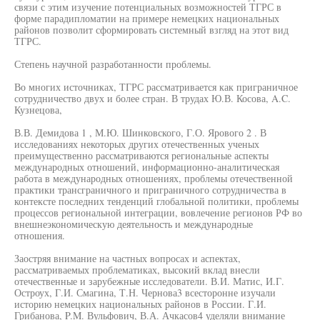
связи с этим изучение потенциальных возможностей ТГРС в
форме парадипломатии на примере немецких национальных
районов позволит сформировать системный взгляд на этот вид
ТГРС.
Степень научной разработанности проблемы.
Во многих источниках, ТГРС рассматривается как приграничное
сотрудничество двух и более стран. В трудах Ю.В. Косова, A.C.
Кузнецова,
В.В. Демидова 1 , М.Ю. Шинковского, Г.О. Ярового 2 . В
исследованиях некоторых других отечественных ученых
преимущественно рассматриваются региональные аспекты
международных отношений, информационно-аналитическая
работа в международных отношениях, проблемы отечественной
практики трансграничного и приграничного сотрудничества в
контексте последних тенденций глобальной политики, проблемы
процессов региональной интеграции, вовлечение регионов РФ во
внешнеэкономическую деятельность и международные
отношения.
Заостряя внимание на частных вопросах и аспектах,
рассматриваемых проблематиках, высокий вклад внесли
отечественные и зарубежные исследователи. В.И. Матис, И.Г.
Остроух, Г.И. Смагина, Т.Н. Чернова3 всесторонне изучали
историю немецких национальных районов в России. Г.И.
Грибанова, P.M. Вульфович, В.А. Ачкасов4 уделяли внимание