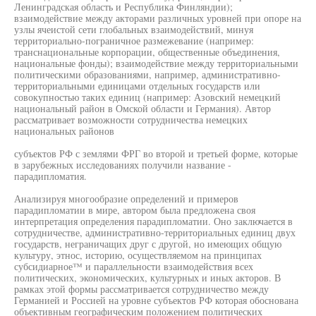
Ленинградская область и Республика Финляндии);
взаимодействие между акторами различных уровней при опоре на
узлы ячеистой сети глобальных взаимодействий, минуя
территориально-пограничное размежевание (например:
транснациональные корпорации, общественные объединения,
национальные фонды); взаимодействие между территориальными
политическими образованиями, например, административно-
территориальными единицами отдельных государств или
совокупностью таких единиц (например: Азовский немецкий
национальный район в Омской области и Германия). Автор
рассматривает возможности сотрудничества немецких
национальных районов
субъектов РФ с землями ФРГ во второй и третьей форме, которые
в зарубежных исследованиях получили название -
парадипломатия.
Анализируя многообразие определений и примеров
парадипломатии в мире, автором была предложена своя
интерпретация определения парадипломатии. Оно заключается в
сотрудничестве, административно-территориальных единиц двух
государств, неграничащих друг с другой, но имеющих общую
культуру, этнос, историю, осуществляемом на принципах
субсидиарное™ и параллельности взаимодействия всех
политических, экономических, культурных и иных акторов. В
рамках этой формы рассматривается сотрудничество между
Германией и Россией на уровне субъектов РФ которая обоснована
объективным географическим положением политических