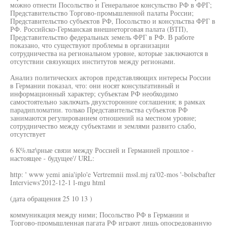
можно отнести Посольство и Генеральное консульство РФ в ФРГ;
Представительство Торгово-промышленной палаты России;
Представительство субъектов РФ, Посольство и консульства ФРГ в
РФ. Российско-Германская внешнеторговая палата (ВТП),
Представительство федеральных земель ФРГ в РФ. В работе
показано, что существуют проблемы в организации
сотрудничества на региональном уровне, которые заключаются в
отсутствии связующих институтов между регионами.
Анализ политических акторов представляющих интересы России
в Германии показал, что: они носят консультативный и
информационный характер; субъектам РФ необходимо
самостоятельно заключать двухсторонние соглашения; в рамках
парадипломатии. только Представительства субъектов РФ
занимаются регулированием отношений на местном уровне;
сотрудничество между субъектами и землями развито слабо,
отсутствует
6 К%льт\рные связи между Россией и Германией прошлое -
настоящее - будущее'/ URL:
http: ' www yemi ania'iplo'e Vertremnii mssl.mj ra'02-mos '-bolscbafter
Interviews'2012-12-1 l-mgu html
(дата обращения 25 10 13 )
коммуникация между ними; Посольство РФ в Германии и
Торгово-промышленная пагата РФ играют лишь опосредованную