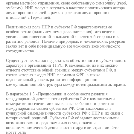
органы местного управления, свою собственную символику (герб,
эмблему). ННР могут выступать в качестве политического актора
двухсторонних связей в рамках развития двухсторонних
отношений с Германией.
Политическая роль ННР в субъекте РФ характеризуется ее
особенностью (наличием немецкого населения), что ведет к
увеличению инвестиций и вложений с немецкой стороны и к
развитию районов. Наличие природных и человеческих ресурсов
заключает в себе потенциальную возможность экономического
сотрудничества.
Существует несколько недостатков объективного и субъективного
характера в организации ТГРС. К важнейшим из них можно
отнести отсутствие общей границы между субъектами РФ, в
состав которых входят ННР с землями ФРГ, а также
недостаточный уровень развития информационно-
коммуникационной структуры между потенциальными акторами.
В параграфе 1.3 «Предпосылки и особенности развития
международной деятельности субъектов РФ с компактными
немецкими поселениями» выявлены особенности развития
международных связей субъектов РФ. Они заключаются в
культурной самоидентичности субъектов РФ с ННР и их связи с
исторической родиной. Субъекты РФ обладают достаточными
возможностями и средствами для осуществления
внешнеэкономической деятельности с другими странами. Это
могут быть