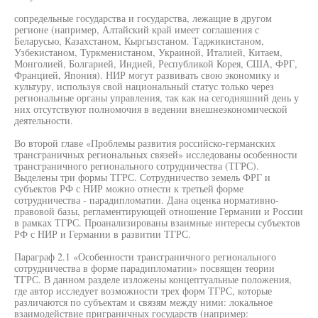
сопредельные государства и государства, лежащие в другом
регионе (например, Алтайский край имеет соглашения с
Беларусью, Казахстаном, Кыргызстаном. Таджикистаном,
Узбекистаном, Туркменистаном, Украиной, Италией, Китаем,
Монголией, Болгарией, Индией, Республикой Корея, США, ФРГ,
Францией, Япония). НИР могут развивать свою экономику и
культуру, используя свой национальный статус только через
региональные органы управления, так как на сегодняшний день у
них отсутствуют полномочия в ведении внешнеэкономической
деятельности.
Во второй главе «Проблемы развития российско-германских
трансграничных региональных связей» исследованы особенности
трансграничного регионального сотрудничества (ТГРС).
Выделены три формы ТГРС. Сотрудничество земель ФРГ и
субъектов РФ с НИР можно отнести к третьей форме
сотрудничества - парадипломатии. Дана оценка нормативно-
правовой базы, регламентирующей отношение Германии и России
в рамках ТГРС. Проанализированы взаимные интересы субъектов
РФ с НИР и Германии в развитии ТГРС.
Параграф 2.1 «Особенности трансграничного регионального
сотрудничества в форме парадипломатии» посвящен теории
ТГРС. В данном разделе изложены концептуальные положения,
где автор исследует возможности трех форм ТГРС, которые
различаются по субъектам и связям между ними: локальное
взаимодействие приграничных государств (например: