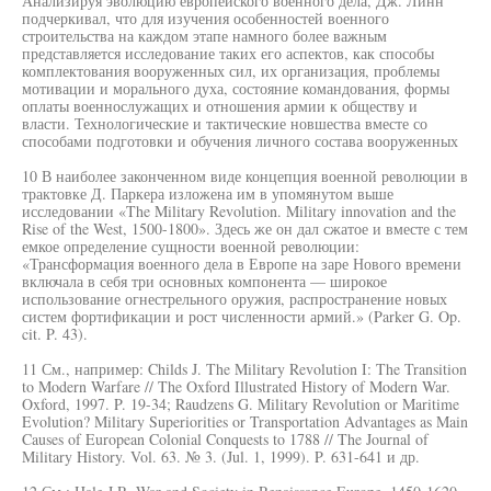
Анализируя эволюцию европейского военного дела, Дж. Линн
подчеркивал, что для изучения особенностей военного
строительства на каждом этапе намного более важным
представляется исследование таких его аспектов, как способы
комплектования вооруженных сил, их организация, проблемы
мотивации и морального духа, состояние командования, формы
оплаты военнослужащих и отношения армии к обществу и
власти. Технологические и тактические новшества вместе со
способами подготовки и обучения личного состава вооруженных
10 В наиболее законченном виде концепция военной революции в
трактовке Д. Паркера изложена им в упомянутом выше
исследовании «The Military Revolution. Military innovation and the
Rise of the West, 1500-1800». Здесь же он дал сжатое и вместе с тем
емкое определение сущности военной революции:
«Трансформация военного дела в Европе на заре Нового времени
включала в себя три основных компонента — широкое
использование огнестрельного оружия, распространение новых
систем фортификации и рост численности армий.» (Parker G. Op.
cit. P. 43).
11 См., например: Childs J. The Military Revolution I: The Transition
to Modern Warfare // The Oxford Illustrated History of Modern War.
Oxford, 1997. P. 19-34; Raudzens G. Military Revolution or Maritime
Evolution? Military Superiorities or Transportation Advantages as Main
Causes of European Colonial Conquests to 1788 // The Journal of
Military History. Vol. 63. № 3. (Jul. 1, 1999). P. 631-641 и др.