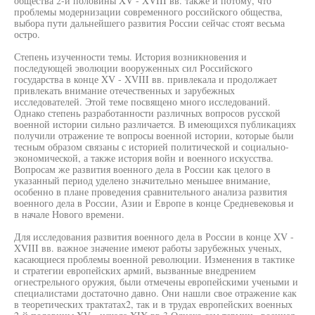
общества 2-й половины XV - XVIII вв. также и потому, что
проблемы модернизации современного российского общества,
выбора пути дальнейшего развития России сейчас стоят весьма
остро.
Степень изученности темы. История возникновения и
последующей эволюции вооруженных сил Российского
государства в конце XV - XVIII вв. привлекала и продолжает
привлекать внимание отечественных и зарубежных
исследователей. Этой теме посвящено много исследований.
Однако степень разработанности различных вопросов русской
военной истории сильно различается. В имеющихся публикациях
получили отражение те вопросы военной истории, которые были
тесным образом связаны с историей политической и социально-
экономической, а также история войн и военного искусства.
Вопросам же развития военного дела в России как целого в
указанный период уделено значительно меньшее внимание,
особенно в плане проведения сравнительного анализа развития
военного дела в России, Азии и Европе в конце Средневековья и
в начале Нового времени.
Для исследования развития военного дела в России в конце XV -
XVIII вв. важное значение имеют работы зарубежных ученых,
касающиеся проблемы военной революции. Изменения в тактике
и стратегии европейских армий, вызванные внедрением
огнестрельного оружия, были отмечены европейскими учеными и
специалистами достаточно давно. Они нашли свое отражение как
в теоретических трактатах2, так и в трудах европейских военных