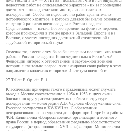
дела России в XV — XVIII вв., показывает, что в ней ощущается
недостаток работ не описательного характера - их за прошедшие
двести лет вышло достаточно много, а аналитических
исследований. Особенно недостаточно работ сравнительно-
исторического характера, в которых давался бы анализ основных
тенденций развития военного дела в России позднего
Средневековья — начала Нового времени на фоне тех перемен,
которые происходили в это же время в Западной Европе и на
Востоке, с учетом последних достижений отечественной и
зарубежной исторической науки.
Отмечая это, вместе с тем было бы неверным полагать, что такая
работа в России не ведется. В последние годы в Российской
Федерации интерес к отечественной и зарубежной военной
истории значительно возрос. Активизировал свою работу в этом
направлении коллектив историков Института военной ис
27 Tallett F. Op. cit. P. 1.
Классическим примером такого параллелизма может служить
выход в Москве соответственно в 1954 и 1953 г. двух очень
близких по кругу рассматриваемых проблем и структуре
исследований — монографии А.В. Чернова «Вооруженные силы
Русского государства в XV-XVII вв. С образования
централизованного государства до реформ при Петре I» и работы
Ф.И. Калинычева «Вопросы военной организации и военного
права России в период образования феодально-абсолютистского
государства (вторая половина XVII века)». тории Министерства