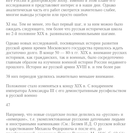
юге России в допетровскую эпоху. Именно в этом плане его
исследования и представляют интерес и в наши дни. Однако
аналитическая часть его работ смотрится значительно слабее,
многие выводы устарели или просто ошибоч
XI ны. Тем не менее, это был первый шаг, и за ним можно было
ожидать следующего, тем более что русская историческая школа
во 2-й половине XIX в. развивалась семимильными шагами.
Однако новых исследований, посвященных истории развития
русской армии времен Московского государства пришлось ждать
достаточно долго. В конце 50 — 80-х гг. XIX в. внимание русских
историков, как гражданских, так и военных, было сосредоточено
главным образом на изучении военной истории России недавнего
прошлого. Истории же русской армии XVIII в. и тем более ран
38 них периодов уделялось значительно меньшее внимание.
Положение стало изменяться к концу XIX в. С воцарением
императора Александра III с его демонстративным русофильством
в русской военно
47
Например, что новые солдатские полки делились на «русские» и
«немецкие», т.е. укомплектованные русскими даточными людьми
и иностранными наемниками (См.: Беляев И.Д. О русском войске
в царствование Михаила Федоровича и после его, до