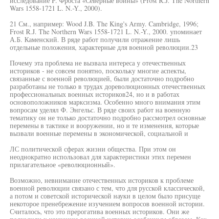
исследование P. Фроста «Северные войны» (Frost R.J. The Northern
Wars 1558-1721 L. N.-Y., 2000).
21 См., например: Wood J.B. The King's Army. Cambridge, 1996;
Frost R.J. The Northern Wars 1558-1721 L. N.-Y., 2000. упоминает
А.Б. Каменский. В ряде работ получили отражение лишь
отдельные положения, характерные для военной революции.23
Почему эта проблема не вызвала интереса у отечественных
историков - не совсем понятно, поскольку многие аспекты,
связанные с военной революцией, были достаточно подробно
разработаны не только в трудах дореволюционных отечественных
профессиональных военных историков24, но и в работах
основоположников марксизма. Особенно много внимания этим
вопросам уделял Ф. Энгельс. В ряде своих работ на военную
тематику он не только достаточно подробно рассмотрел основные
перемены в тактике и вооружении, но и те изменения, которые
вызвали военные перемены в экономической, социальной и
ЛС политической сферах жизни общества. При этом он
неоднократно использовал для характеристики этих перемен
прилагательное «революционный».
Возможно, невнимание отечественных историков к проблеме
военной революции связано с тем, что для русской классической,
а потом и советской исторической науки в целом было присуще
некоторое пренебрежение изучением вопросов военной истории.
Считалось, что это прерогатива военных историков. Они же