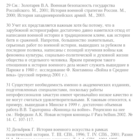
29 См.: Золотарев В.А. Военная безопасность государства
Российского. М., 2001; История военной стратегии России. М.,
2000; История западноевропейских армий. М., 2003.
30 Учет их представляется важным хотя бы потому, что в
зарубежной историографии достаточно давно наметился отход от
написания военной истории в традиционном ключе, как истории
битв и сражений. Напротив, большинство значительных,
серьезных работ по военной истории, вышедших за рубежом в
последние полвека, написаны с позиций изучения войны как
феномена культуры, социально-политической и духовной жизни
общества и отдельного человека. Ярким примером такого
отношения к истории военного дела может служить вышедшее в
Париже в 1980 г. исследование Ф. Контамина «Война в Средние
века» (русский перевод-2001 г.).
31 Существует необходимость именно в академических изданиях,
подготовленных специалистами, поскольку работы
непрофессионалов зачастую имеют чрезвычайно низкое качество и
не могут считаться удовлетворительными. К таковым относится, к
примеру, вышедшая в Минске в 1999 г. достаточно объемная
работа В.В. Тараторина «Конница па войне». Рецензию на нее
см.: Нефедкин А.К. Новая история конницы // Para bellum.2002. №
14. С. 107-117.
32 Дельбрюк Г. История военного искусства в рамках
политической истории. Т. III. СПб., 1996; Т. IV. СПб., 2001; Разин