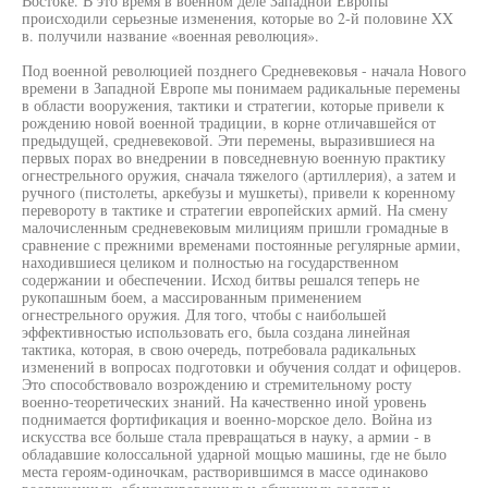
Востоке. В это время в военном деле Западной Европы
происходили серьезные изменения, которые во 2-й половине XX
в. получили название «военная революция».
Под военной революцией позднего Средневековья - начала Нового
времени в Западной Европе мы понимаем радикальные перемены
в области вооружения, тактики и стратегии, которые привели к
рождению новой военной традиции, в корне отличавшейся от
предыдущей, средневековой. Эти перемены, выразившиеся на
первых порах во внедрении в повседневную военную практику
огнестрельного оружия, сначала тяжелого (артиллерия), а затем и
ручного (пистолеты, аркебузы и мушкеты), привели к коренному
перевороту в тактике и стратегии европейских армий. На смену
малочисленным средневековым милициям пришли громадные в
сравнение с прежними временами постоянные регулярные армии,
находившиеся целиком и полностью на государственном
содержании и обеспечении. Исход битвы решался теперь не
рукопашным боем, а массированным применением
огнестрельного оружия. Для того, чтобы с наибольшей
эффективностью использовать его, была создана линейная
тактика, которая, в свою очередь, потребовала радикальных
изменений в вопросах подготовки и обучения солдат и офицеров.
Это способствовало возрождению и стремительному росту
военно-теоретических знаний. На качественно иной уровень
поднимается фортификация и военно-морское дело. Война из
искусства все больше стала превращаться в науку, а армии - в
обладавшие колоссальной ударной мощью машины, где не было
места героям-одиночкам, растворившимся в массе одинаково