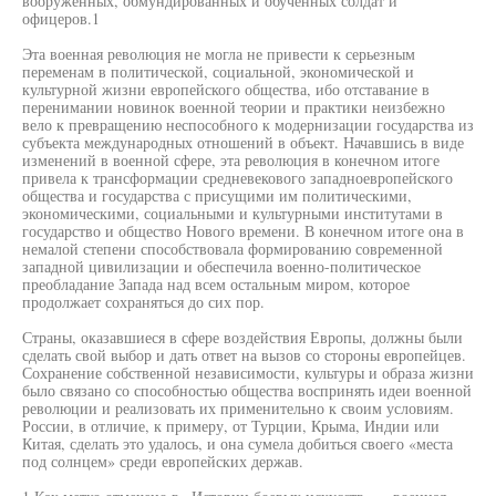
вооруженных, обмундированных и обученных солдат и
офицеров.1
Эта военная революция не могла не привести к серьезным
переменам в политической, социальной, экономической и
культурной жизни европейского общества, ибо отставание в
перенимании новинок военной теории и практики неизбежно
вело к превращению неспособного к модернизации государства из
субъекта международных отношений в объект. Начавшись в виде
изменений в военной сфере, эта революция в конечном итоге
привела к трансформации средневекового западноевропейского
общества и государства с присущими им политическими,
экономическими, социальными и культурными институтами в
государство и общество Нового времени. В конечном итоге она в
немалой степени способствовала формированию современной
западной цивилизации и обеспечила военно-политическое
преобладание Запада над всем остальным миром, которое
продолжает сохраняться до сих пор.
Страны, оказавшиеся в сфере воздействия Европы, должны были
сделать свой выбор и дать ответ на вызов со стороны европейцев.
Сохранение собственной независимости, культуры и образа жизни
было связано со способностью общества воспринять идеи военной
революции и реализовать их применительно к своим условиям.
России, в отличие, к примеру, от Турции, Крыма, Индии или
Китая, сделать это удалось, и она сумела добиться своего «места
под солнцем» среди европейских держав.