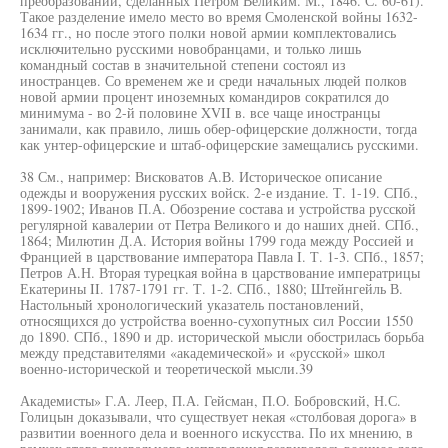
преобразований, сделанных Петром Великим. М., 1846. С. 60-61).
Такое разделение имело место во время Смоленской войны 1632-
1634 гг., но после этого полки новой армии комплектовались
исключительно русскими новобранцами, и только лишь
командный состав в значительной степени состоял из
иностранцев. Со временем же и среди начальных людей полков
новой армии процент иноземных командиров сократился до
минимума - во 2-й половине XVII в. все чаще иностранцы
занимали, как правило, лишь обер-офицерские должности, тогда
как унтер-офицерские и штаб-офицерские замещались русскими.
38 См., например: Висковатов А.В. Историческое описание
одежды и вооружения русских войск. 2-е издание. Т. 1-19. СПб.,
1899-1902; Иванов П.А. Обозрение состава и устройства русской
регулярной кавалерии от Петра Великого и до наших дней. СПб.,
1864; Милютин Д.А. История войны 1799 года между Россией и
Францией в царствование императора Павла I. Т. 1-3. СПб., 1857;
Петров А.Н. Вторая турецкая война в царствование императрицы
Екатерины II. 1787-1791 гг. Т. 1-2. СПб., 1880; Штейнгейль В.
Настольный хронологический указатель постановлений,
относящихся до устройства военно-сухопутных сил России 1550
до 1890. СПб., 1890 и др. исторической мысли обострилась борьба
между представителями «академической» и «русской» школ
военно-исторической и теоретической мысли.39
Академисты» Г.А. Леер, П.А. Гейсман, П.О. Бобровский, Н.С.
Голицын доказывали, что существует некая «столбовая дорога» в
развитии военного дела и военного искусства. По их мнению, в