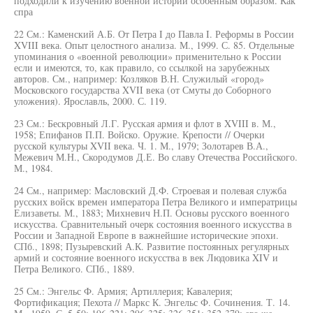
подходили к изучению военной истории особенным образом. Как
спра
22 См.: Каменский А.Б. От Петра I до Павла I. Реформы в России
XVIII века. Опыт целостного анализа. М., 1999. С. 85. Отдельные
упоминания о «военной революции» применительно к России
если и имеются, то, как правило, со ссылкой на зарубежных
авторов. См., например: Козляков В.Н. Служилый «город»
Московского государства XVII века (от Смуты до Соборного
уложения). Ярославль, 2000. С. 119.
23 См.: Бескровный Л.Г. Русская армия и флот в XVIII в. М.,
1958; Епифанов П.П. Войско. Оружие. Крепости // Очерки
русской культуры XVII века. Ч. 1. М., 1979; Золотарев В.А.,
Межевич М.Н., Скородумов Д.Е. Во славу Отечества Российского.
М., 1984.
24 См., например: Масловский Д.Ф. Строевая и полевая служба
русских войск времен императора Петра Великого и императрицы
Елизаветы. М., 1883; Михневич Н.П. Основы русского военного
искусства. Сравнительный очерк состояния военного искусства в
России и Западной Европе в важнейшие исторические эпохи.
СПб., 1898; Пузыревский А.К. Развитие постоянных регулярных
армий и состояние военного искусства в век Людовика XIV и
Петра Великого. СПб., 1889.
25 См.: Энгельс Ф. Армия; Артиллерия; Кавалерия;
Фортификация; Пехота // Маркс К. Энгельс Ф. Сочинения. Т. 14.