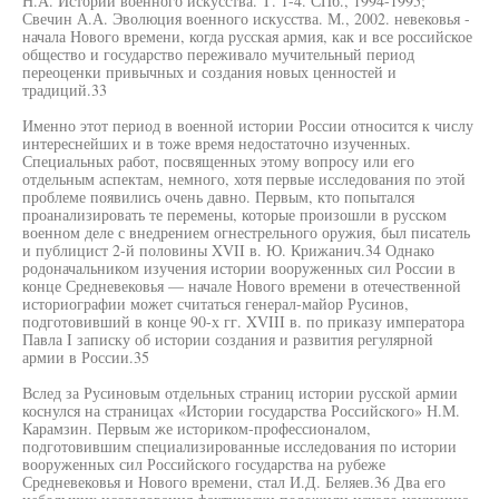
Н.А. Истории военного искусства. Т. 1-4. СПб., 1994-1995;
Свечин А.А. Эволюция военного искусства. М., 2002. невековья -
начала Нового времени, когда русская армия, как и все российское
общество и государство переживало мучительный период
переоценки привычных и создания новых ценностей и
традиций.33
Именно этот период в военной истории России относится к числу
интереснейших и в тоже время недостаточно изученных.
Специальных работ, посвященных этому вопросу или его
отдельным аспектам, немного, хотя первые исследования по этой
проблеме появились очень давно. Первым, кто попытался
проанализировать те перемены, которые произошли в русском
военном деле с внедрением огнестрельного оружия, был писатель
и публицист 2-й половины XVII в. Ю. Крижанич.34 Однако
родоначальником изучения истории вооруженных сил России в
конце Средневековья — начале Нового времени в отечественной
историографии может считаться генерал-майор Русинов,
подготовивший в конце 90-х гг. XVIII в. по приказу императора
Павла I записку об истории создания и развития регулярной
армии в России.35
Вслед за Русиновым отдельных страниц истории русской армии
коснулся на страницах «Истории государства Российского» Н.М.
Карамзин. Первым же историком-профессионалом,
подготовившим специализированные исследования по истории
вооруженных сил Российского государства на рубеже
Средневековья и Нового времени, стал И.Д. Беляев.36 Два его