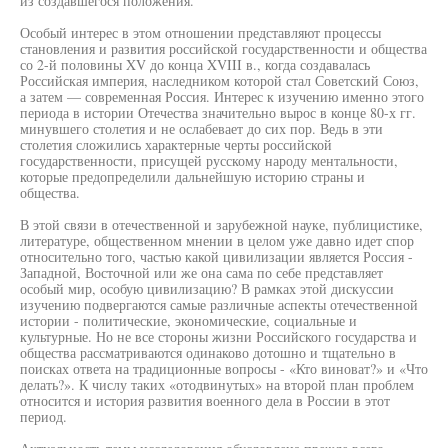
из создавшегося положения.
Особый интерес в этом отношении представляют процессы
становления и развития российской государственности и общества
со 2-й половины XV до конца XVIII в., когда создавалась
Российская империя, наследником которой стал Советский Союз,
а затем — современная Россия. Интерес к изучению именно этого
периода в истории Отечества значительно вырос в конце 80-х гг.
минувшего столетия и не ослабевает до сих пор. Ведь в эти
столетия сложились характерные черты российской
государственности, присущей русскому народу ментальности,
которые предопределили дальнейшую историю страны и
общества.
В этой связи в отечественной и зарубежной науке, публицистике,
литературе, общественном мнении в целом уже давно идет спор
относительно того, частью какой цивилизации является Россия -
Западной, Восточной или же она сама по себе представляет
особый мир, особую цивилизацию? В рамках этой дискуссии
изучению подвергаются самые различные аспекты отечественной
истории - политические, экономические, социальные и
культурные. Но не все стороны жизни Российского государства и
общества рассматриваются одинаково дотошно и тщательно в
поисках ответа на традиционные вопросы - «Кто виноват?» и «Что
делать?». К числу таких «отодвинутых» на второй план проблем
относится и история развития военного дела в России в этот
период.