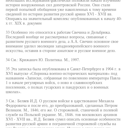
небольших исследования фактически положили начало изучению
истории вооруженных сил допетровской России. Они стали
первой попыткой обобщения уже накопленных к тому времени
сведений по истории развития русской армии XVI - XVII вв.
Опираясь на значительный комплекс опубликованных к началу 40-
х гг. XIX в. докумен
33 Особенно это относится к работам Свечина и Дельбрюка.
Последний вообще не рассматривал вопросы, связанные с
развитием русского военного дела, а А.А. Свечин основное свое
внимание уделил эволюции западноевропейского военного
искусства, оставив в стороне азиатское и русское военное дело.
34 См.: Крижанич Ю. Политика. М., 1997.
35 Эта записка была опубликована в Санкт-Петербурге в 1904 г. в
XVI выпуске «Сборника воепно-исторических материалов» под
названием «Записки, собранные по повелению императора Павла
1 о начале регулярных войск, о ново и славяносербских
поселениях, о полках гусарских и пандурских и о военных
школах».
3 См.: Беляев И.Д. О русском войске в царствование Михаила
Федоровича и после его, до преобразований, сделанных Петром
Великим. М., 1846; его же. О сторожевой, станичной и полевой
службе на Польской украине. М., 1846. тов московских архивов
XVI - XVII вв., И.Д. Беляев сумел описать основные особенности
развития русской армии и пограничной сторожевой службы на