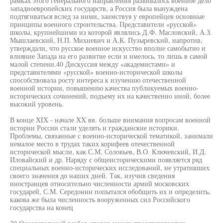
рамках этого генерального направления развивалось военное дело
западноевропейских государств, а Россия была вынуждена
подтягиваться вслед за ними, заимствуя у европейцев основные
принципы военного строительства. Представители «русской»
школы, крупнейшими из которой являлись Д.Ф. Масловский, А.З.
Мышлаевский, Н.П. Михневич и А.К. Пузыревский, напротив,
утверждали, что русское военное искусство вполне самобытно и
влияние Запада на его развитие если и имелось, то лишь в самой
малой степени.40 Дискуссия между «академистами» и
представителями «русской» военно-исторической школы
способствовала росту интереса к изучению отечественной
военной истории, повышению качества публикуемых военно-
исторических сочинений, подъему их на качественно иной, более
высокий уровень.
В конце XIX - начале XX вв. больше внимания вопросам военной
истории России стали уделять и гражданские историки.
Проблемы, связанные с военно-исторической тематикой, занимали
немалое место в трудах таких корифеев отечественной
исторической мысли, как С.М. Соловьев, В.О. Ключевский, И.Д.
Иловайский и др. Наряду с общеисторическими появляется ряд
специальных военно-исторических исследований, не утративших
своего значения до наших дней. Так, изучив сведения
иностранцев относительно численности армий московских
государей, С.М. Середонин попытался обобщить их и определить,
какова же была численность вооруженных сил Российского
государства на конец