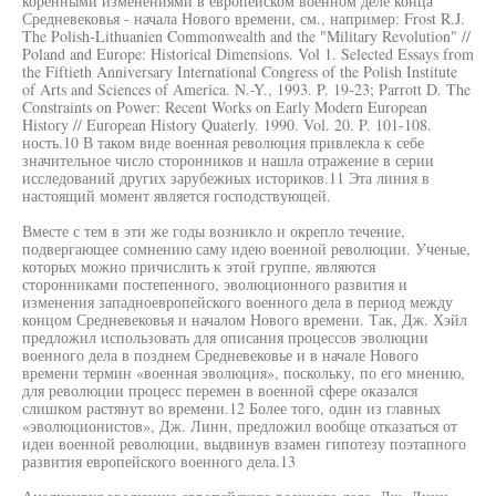
коренными изменениями в европейском военном деле конца
Средневековья - начала Нового времени, см., например: Frost R.J.
The Polish-Lithuanien Commonwealth and the "Military Revolution" //
Poland and Europe: Historical Dimensions. Vol 1. Selected Essays from
the Fiftieth Anniversary International Congress of the Polish Institute
of Arts and Sciences of America. N.-Y., 1993. P. 19-23; Parrott D. The
Constraints on Power: Recent Works on Early Modern European
History // European History Quaterly. 1990. Vol. 20. P. 101-108.
ность.10 В таком виде военная революция привлекла к себе
значительное число сторонников и нашла отражение в серии
исследований других зарубежных историков.11 Эта линия в
настоящий момент является господствующей.
Вместе с тем в эти же годы возникло и окрепло течение,
подвергающее сомнению саму идею военной революции. Ученые,
которых можно причислить к этой группе, являются
сторонниками постепенного, эволюционного развития и
изменения западноевропейского военного дела в период между
концом Средневековья и началом Нового времени. Так, Дж. Хэйл
предложил использовать для описания процессов эволюции
военного дела в позднем Средневековье и в начале Нового
времени термин «военная эволюция», поскольку, по его мнению,
для революции процесс перемен в военной сфере оказался
слишком растянут во времени.12 Более того, один из главных
«эволюционистов», Дж. Линн, предложил вообще отказаться от
идеи военной революции, выдвинув взамен гипотезу поэтапного
развития европейского военного дела.13