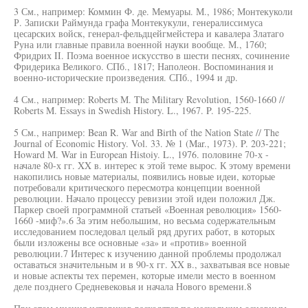
3 См., например: Коммин Ф. де. Мемуары. М., 1986; Монтекуколи
Р. Записки Раймунда графа Монтекукули, генералиссимуса
цесарских войск, генерал-фельдцейгмейстера и кавалера Златаго
Руна или главные правила военной науки вообще. М., 1760;
Фридрих II. Поэма военное искусство в шести песнях, сочинение
Фридерика Великого. СПб., 1817; Наполеон. Воспоминания и
военно-исторические произведения. СПб., 1994 и др.
4 См., например: Roberts М. The Military Revolution, 1560-1660 //
Roberts M. Essays in Swedish History. L., 1967. P. 195-225.
5 См., например: Bean R. War and Birth of the Nation State // The
Journal of Economic History. Vol. 33. № 1 (Mar., 1973). P. 203-221;
Howard M. War in European Histoiy. L., 1976. половине 70-х -
начале 80-х гг. XX в. интерес к этой теме вырос. К этому времени
накопились новые материалы, появились новые идеи, которые
потребовали критического пересмотра концепции военной
революции. Начало процессу ревизии этой идеи положил Дж.
Паркер своей программной статьей «Военная революция» 1560-
1660 -миф?».6 За этим небольшим, но весьма содержательным
исследованием последовал целый ряд других работ, в которых
были изложены все основные «за» и «против» военной
революции.7 Интерес к изучению данной проблемы продолжал
оставаться значительным и в 90-х гг. XX в., захватывая все новые
и новые аспекты тех перемен, которые имели место в военном
деле позднего Средневековья и начала Нового времени.8