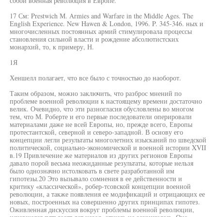
собой военная революция в Европе.
17 См: Prestwich М. Armies and Warfare in the Middle Ages. The
English Experience. New Hawen & London, 1996. P. 345-346. ных и
многочисленных постоянных армий стимулировала процессы
становления сильной власти и рождение абсолютистских
монархий, то, к примеру, Н.
1Я
Хеншелл полагает, что все было с точностью до наоборот.
Таким образом, можно заключить, что разброс мнений по
проблеме военной революции к настоящему времени достаточно
велик. Очевидно, что эти разногласия обусловлены во многом
тем, что М. Роберте и его первые последователи оперировали
материалами даже не всей Европы, но, прежде всего, Европы
протестантской, северной и северо-западной. В основу его
концепции легли результаты многолетних изысканий по шведской
политической, социально-экономической и военной истории XVII
в.19 Привлечение же материалов из других регионов Европы
давало порой весьма неожиданные результаты, которые нельзя
было однозначно истолковать в свете разработанной им
гипотезы.20 Это вызывало сомнения в ее действенности и
критику «классической», робер-тсовской концепции военной
революции, а также появления ее модификаций и отрицающих ее
новых, построенных на совершенно других принципах гипотез.
Оживленная дискуссия вокруг проблемы военной революции,