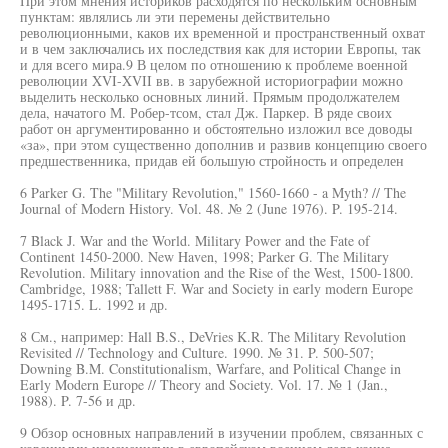
При этом мнения историков расходятся по нескольким основным
пунктам: являлись ли эти перемены действительно
революционными, каков их временной и пространственный охват
и в чем заключались их последствия как для истории Европы, так
и для всего мира.9 В целом по отношению к проблеме военной
революции XVI-XVII вв. в зарубежной историографии можно
выделить несколько основных линий. Прямым продолжателем
дела, начатого М. Робер-тсом, стал Дж. Паркер. В ряде своих
работ он аргументированно и обстоятельно изложил все доводы
«за», при этом существенно дополнив и развив концепцию своего
предшественника, придав ей большую стройность и определен
6 Parker G. The "Military Revolution," 1560-1660 - a Myth? // The
Journal of Modern History. Vol. 48. № 2 (June 1976). P. 195-214.
7 Black J. War and the World. Military Power and the Fate of
Continent 1450-2000. New Haven, 1998; Parker G. The Military
Revolution. Military innovation and the Rise of the West, 1500-1800.
Cambridge, 1988; Tallett F. War and Society in early modern Europe
1495-1715. L. 1992 и др.
8 См., например: Hall B.S., DeVries K.R. The Military Revolution
Revisited // Technology and Culture. 1990. № 31. P. 500-507;
Downing B.M. Constitutionalism, Warfare, and Political Change in
Early Modern Europe // Theory and Society. Vol. 17. № 1 (Jan.,
1988). P. 7-56 и др.
9 Обзор основных направлений в изучении проблем, связанных с