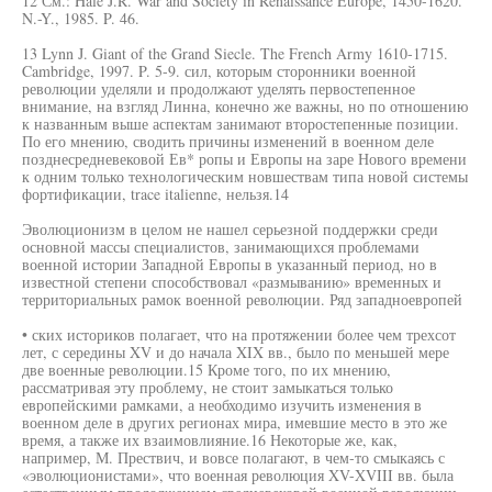
12 См.: Hale J.R. War and Society in Renaissance Europe, 1450-1620.
N.-Y., 1985. P. 46.
13 Lynn J. Giant of the Grand Siecle. The French Army 1610-1715.
Cambridge, 1997. P. 5-9. сил, которым сторонники военной
революции уделяли и продолжают уделять первостепенное
внимание, на взгляд Линна, конечно же важны, но по отношению
к названным выше аспектам занимают второстепенные позиции.
По его мнению, сводить причины изменений в военном деле
позднесредневековой Ев* ропы и Европы на заре Нового времени
к одним только технологическим новшествам типа новой системы
фортификации, trace italienne, нельзя.14
Эволюционизм в целом не нашел серьезной поддержки среди
основной массы специалистов, занимающихся проблемами
военной истории Западной Европы в указанный период, но в
известной степени способствовал «размыванию» временных и
территориальных рамок военной революции. Ряд западноевропей
• ских историков полагает, что на протяжении более чем трехсот
лет, с середины XV и до начала XIX вв., было по меньшей мере
две военные революции.15 Кроме того, по их мнению,
рассматривая эту проблему, не стоит замыкаться только
европейскими рамками, а необходимо изучить изменения в
военном деле в других регионах мира, имевшие место в это же
время, а также их взаимовлияние.16 Некоторые же, как,
например, М. Прествич, и вовсе полагают, в чем-то смыкаясь с
«эволюционистами», что военная революция XV-XVIII вв. была