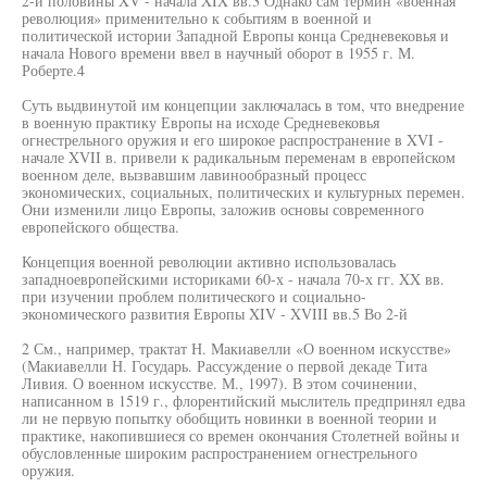
2-й половины XV - начала XIX вв.3 Однако сам термин «военная
революция» применительно к событиям в военной и
политической истории Западной Европы конца Средневековья и
начала Нового времени ввел в научный оборот в 1955 г. М.
Роберте.4
Суть выдвинутой им концепции заключалась в том, что внедрение
в военную практику Европы на исходе Средневековья
огнестрельного оружия и его широкое распространение в XVI -
начале XVII в. привели к радикальным переменам в европейском
военном деле, вызвавшим лавинообразный процесс
экономических, социальных, политических и культурных перемен.
Они изменили лицо Европы, заложив основы современного
европейского общества.
Концепция военной революции активно использовалась
западноевропейскими историками 60-х - начала 70-х гг. XX вв.
при изучении проблем политического и социально-
экономического развития Европы XIV - XVIII вв.5 Во 2-й
2 См., например, трактат Н. Макиавелли «О военном искусстве»
(Макиавелли Н. Государь. Рассуждение о первой декаде Тита
Ливия. О военном искусстве. М., 1997). В этом сочинении,
написанном в 1519 г., флорентийский мыслитель предпринял едва
ли не первую попытку обобщить новинки в военной теории и
практике, накопившиеся со времен окончания Столетней войны и
обусловленные широким распространением огнестрельного
оружия.