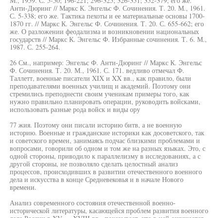
М., 1959. С. 5-50; 196-221; 296-325; 326-351; 352-379; его же.
Анти-Дюринг // Маркс К. Энгельс Ф. Сочинения. Т. 20. М., 1961.
С. 5-338; его же. Тактика пехоты и ее материальные основы 1700-
1870 гг. // Маркс К. Энгельс Ф. Сочинения. Т. 20. С. 655-662; его
же. О разложении феодализма и возникновении национальных
государств // Маркс К. Энгельс Ф. Избранные сочинения. Т. 6. М.,
1987. С. 255-264.
26 См., например: Энгельс Ф. Анти-Дюринг // Маркс К. Энгельс
Ф. Сочинения. Т. 20. М., 1961. С. 171. ведливо отмечал Ф.
Таллетт, военные писатели XIX и XX вв., как правило, были
преподавателями военных училищ и академий. Поэтому они
стремились преподнести своим ученикам примеры того, как
нужно правильно планировать операции, руководить войсками,
использовать разные рода войск и виды ору
77 жия. Поэтому они писали историю битв, а не военную
историю. Военные и гражданские историки как досоветского, так
и советского времен, занимаясь подчас близкими проблемами и
вопросами, говорили об одном и том же на разных языках. Это, с
одной стороны, приводило к параллелизму в исследованиях, а с
другой стороны, не позволяло сделать целостный анализ
процессов, происходивших в развитии отечественного военного
дела и искусства в конце Средневековья и в начале Нового
времени.
Анализ современного состояния отечественной военно-
исторической литературы, касающейся проблем развития военного