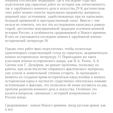
обороны Российской Федерации, где в последние годы был
подготовлен ряд серьезных работ по истории как отечественного,
так и зарубежного военного дела и искусства.29 К достоинствам
этих работ можно отнести тщательную проработку материала,
широкий круг источников, задействованных при их написании,
большой временной и пространственный охват. Вместе с тем
нельзя не отметить, что все эти исследования написаны в рамках
старой, достаточно консервативной традиции изучения военной
истории России, в особенности средневековой и Нового времени.
В них не учитываются последние веяния в зарубежной военно-
исторической литературе.30
Однако этих работ явно недостаточно, чтобы полностью
удовлетворить существующий голод на серьезную, академическую
военно-историческую литературу.31 Переиздание же таких
классиков военно-исторического жанра, как Н.А. Разин, А.А.
Свечин или Г. Дельбрюк, не решает проблемы, поскольку их
работы, при всем богатстве собранного фактического материала,
уже успели в значительной степени устареть. За прошедшее с
момента их создания время историческая наука вообще и военно-
историческая наука в частности существенно обогатилась новыми
источниками и фактами, что позволило ей иначе взглянуть на ряд
проблем развития военного дела и искусства. Особенно это
касается вопросов, связанных с историей вооруженных сил
России конца
Средневековья - начала Нового времени, когда русская армия, как
и все