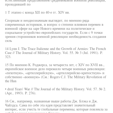
естественным продолжением средневековой военной революции,
проходившей по
1 Т этапно с конца XII по 40-е гг. XIV вв.
Спорным и неоднозначным выглядит, по мнению ряда
современных историков, и вопрос о степени влияния перемен в
военной сфере на заре Нового времени на политическое и
социальное устройство европейских государств. Если с 9 точки
зрения сторонников военной революции необходимость создания
силь
14 Lynn J. The Trace Italienne and the Growth of Armies: The French
Case // The Journal of Military History. Vol. 55. № 3 (Jul. 1991). P.
323.
15 По мнению К. Роджерса, за четыреста лет, с XIV по XVII вв.,
европейское военное дело пережило четыре военных революции:
«пехотную», «артиллерийскую», «артиллерийско-крепостную» и
собственно «военную» (См.: Rogers C.J. The Military Revolution of
the Hun
• dred Years' War // The Journal of the Military History. Vol. 57. № 2.
(Apr., 1993). P. 276).
16 См., например, названные выше работы Дж. Блэка и Дж.
Чайлдса. Сама по себе эта идея представляет значительный
интерес, если учесть те глобальные перемены, которые повлекла за