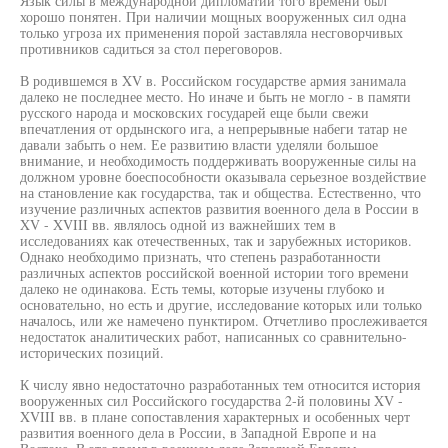
Язык силы в международной дипломатии того времени был
хорошо понятен. При наличии мощных вооруженных сил одна
только угроза их применения порой заставляла несговорчивых
противников садиться за стол переговоров.
В родившемся в XV в. Российском государстве армия занимала
далеко не последнее место. Но иначе и быть не могло - в памяти
русского народа и московских государей еще были свежи
впечатления от ордынского ига, а непрерывные набеги татар не
давали забыть о нем. Ее развитию власти уделяли большое
внимание, и необходимость поддерживать вооруженные силы на
должном уровне боеспособности оказывала серьезное воздействие
на становление как государства, так и общества. Естественно, что
изучение различных аспектов развития военного дела в России в
XV - XVIII вв. являлось одной из важнейших тем в
исследованиях как отечественных, так и зарубежных историков.
Однако необходимо признать, что степень разработанности
различных аспектов российской военной истории того времени
далеко не одинакова. Есть темы, которые изучены глубоко и
основательно, но есть и другие, исследование которых или только
началось, или же намечено пунктиром. Отчетливо прослеживается
недостаток аналитических работ, написанных со сравнительно-
исторических позиций.
К числу явно недостаточно разработанных тем относится история
вооруженных сил Российского государства 2-й половины XV -
XVIII вв. в плане сопоставления характерных и особенных черт
развития военного дела в России, в Западной Европе и на