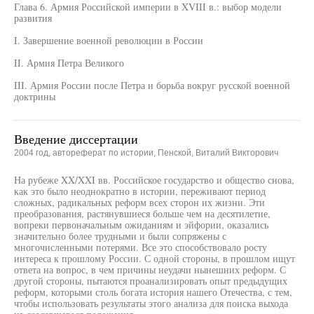
Глава 6. Армия Российской империи в XVIII в.: выбор модели
развития
I. Завершение военной революции в России
II. Армия Петра Великого
III. Армия России после Петра и борьба вокруг русской военной
доктрины
Введение диссертации
2004 год, автореферат по истории, Пенской, Виталий Викторович
На рубеже XX/XXI вв. Российское государство и общество снова,
как это было неоднократно в истории, переживают период
сложных, радикальных реформ всех сторон их жизни. Эти
преобразования, растянувшиеся больше чем на десятилетие,
вопреки первоначальным ожиданиям и эйфории, оказались
значительно более трудными и были сопряжены с
многочисленными потерями. Все это способствовало росту
интереса к прошлому России. С одной стороны, в прошлом ищут
ответа на вопрос, в чем причины неудачи нынешних реформ. С
другой стороны, пытаются проанализировать опыт предыдущих
реформ, которыми столь богата история нашего Отечества, с тем,
чтобы использовать результаты этого анализа для поиска выхода