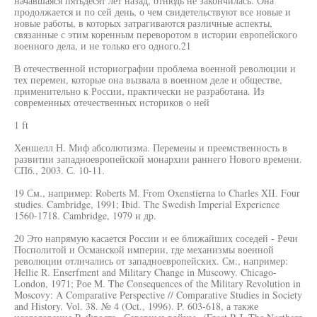
начавшаяся пятьдесят лет назад, отнюдь не закончилась. Она
продолжается и по сей день, о чем свидетельствуют все новые и
новые работы, в которых затрагиваются различные аспекты,
связанные с этим коренным переворотом в истории европейского
военного дела, и не только его одного.21
В отечественной историографии проблема военной революции и
тех перемен, которые она вызвала в военном деле и обществе,
применительно к России, практически не разработана. Из
современных отечественных историков о ней
1 ft
Хеншелл Н. Миф абсолютизма. Перемены и преемственность в
развитии западноевропейской монархии раннего Нового времени.
СПб., 2003. С. 10-11.
19 См., например: Roberts М. From Oxenstierna to Charles XII. Four
studies. Cambridge, 1991; Ibid. The Swedish Imperial Experience
1560-1718. Cambridge, 1979 и др.
20 Это напрямую касается России и ее ближайших соседей - Речи
Посполитой и Османской империи, где механизмы военной
революции отличались от западноевропейских. См., например:
Hellie R. Enserfment and Military Change in Muscowy. Chicago-
London, 1971; Рое M. The Consequences of the Military Revolution in
Moscovy: A Comparative Perspective // Comparative Studies in Society
and History. Vol. 38. № 4 (Oct., 1996). P. 603-618, а также