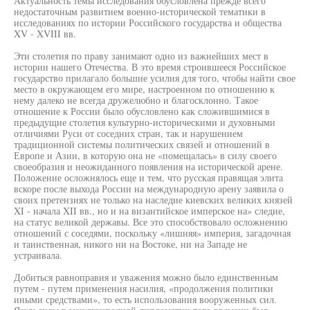
Актуальность темы исследования обусловлена прежде всего
недостаточным развитием военно-исторической тематики в
исследованиях по истории Российского государства и общества
XV - XVIII вв.
Эти столетия по праву занимают одно из важнейших мест в
истории нашего Отечества. В это время строившееся Российское
государство прилагало большие усилия для того, чтобы найти свое
место в окружающем его мире, настроенном по отношению к
нему далеко не всегда дружелюбно и благосклонно. Такое
отношение к России было обусловлено как сложившимися в
предыдущие столетия культурно-историческими и духовными
отличиями Руси от соседних стран, так и нарушением
традиционной системы политических связей и отношений в
Европе и Азии, в которую она не «помещалась» в силу своего
своеобразия и неожиданного появления на исторической арене.
Положение осложнялось еще и тем, что русская правящая элита
вскоре после выхода России на международную арену заявила о
своих претензиях не только на наследие киевских великих князей
XI - начала XII вв., но и на византийское имперское на» следие,
на статус великой державы. Все это способствовало осложнению
отношений с соседями, поскольку «лишняя» империя, загадочная
и таинственная, никого ни на Востоке, ни на Западе не
устраивала.
Добиться равноправия и уважения можно было единственным
путем - путем применения насилия, «продолжения политики
иными средствами», то есть использования вооруженных сил.