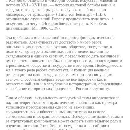
1 Как метко отмечено в «Истории боевых искусств», «.военная
история XVI - XVIII вв. — история жестокой борьбы воина и
солдата, интенданта и рыцаря, точку в которой поставил
«император от артиллерии» (Наполеон Бонапарт - П.В.),
окончательно отучивший Европу предпочитать пуле штык, а
искусство расчету.» (История боевых искусств. Колыбель
цивилизации. М., 1996. С. 39).
Эта проблема в отечественной историографии фактически не
разработана. Хотя существует достаточно много работ,
описывающих перемены в русском обществе, государстве, в
политике, культуре и экономике, тем не менее, все они не
складываются в единую картину, позволяющую дать логичное и
вместе с тем законченное объяснение процессам, происходившим
в российском обществе и государстве в это время. Необходимость
же в такого рода работе существует, и концепция военной
революции, на наш взгляд, является именно тем связующим
звеном, способным собрать воедино все наработки как в
отечественной, так и в зарубежной историографии, объясняющие
своеобразие исторических процессов в России в эту эпоху.
Таким образом, актуальность исследуемой темы определяется ее
научно-теоретическим и практическим значением как примера
успешного преобразования одного из важнейших
государственных и общественных институтов на основе
заимствования иностранного опыта. Исследование данной темы и
ее структурных компонентов может сыграть значительную роль в
изучении истории Российского государства и российского