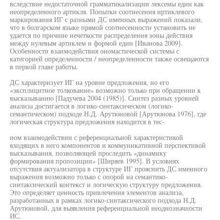
вследствие недостаточной грамматикализации лексемы един как
неопределенного артикля. Попытки соотнесения иртиклевого
маркирования ИГ с разными ДС именных выражений показали,
что в болгарском языке прямой соотнесенности установить не
удается по причине нечеткости распределения зоны действия
между нулевым артиклем и формой един [Иванова 2009].
Особенности взаимодействия ономастической системы с
категорией определенности / неопределенности также освещаются
в первой главе работы.
ДС характеризует ИГ на уровне предложения, но его
«эксплицитное толкование» возможно только при обращении к
высказыванию [Падучева 2004 (1985)]. Синтез разных уровней
анализа достигается в логико-синтаксическом (логико-
семантическом) подходе Н.Д. Арутюновой [Арутюнова 1976], где
логическая структура предложения находится в тес-
ном взаимодействии с референциальной характеристикой
входящих в него компонентов и коммуникативной перспективой
высказывания, позволяющей проследить «динамику
формирования пропозиции» [Ширяев 1995]. В условиях
отсутствия актуализатора в структуре ИГ прояснить ДС именного
выражения возможно только с опорой на семантико-
синтаксический контекст и логическую структуру предложения.
Это определяет ценность привлечения элементов анализа,
разработанных в рамках логико-синтаксического подхода Н.Д.
Арутюновой, для выявления референциальной неоднозначности
ИС.