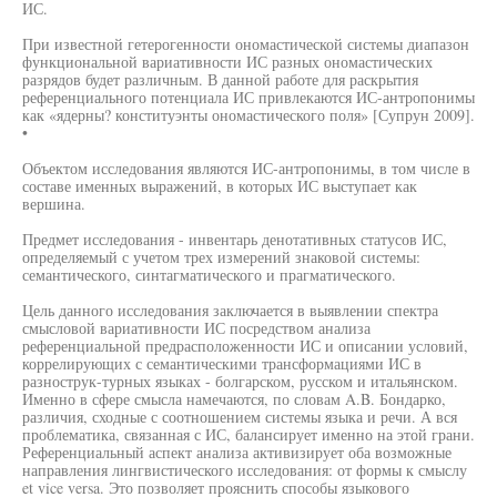
ИС.
При известной гетерогенности ономастической системы диапазон
функциональной вариативности ИС разных ономастических
разрядов будет различным. В данной работе для раскрытия
референциального потенциала ИС привлекаются ИС-антропонимы
как «ядерны? конституэнты ономастического поля» [Супрун 2009].
•
Объектом исследования являются ИС-антропонимы, в том числе в
составе именных выражений, в которых ИС выступает как
вершина.
Предмет исследования - инвентарь денотативных статусов ИС,
определяемый с учетом трех измерений знаковой системы:
семантического, синтагматического и прагматического.
Цель данного исследования заключается в выявлении спектра
смысловой вариативности ИС посредством анализа
референциальной предрасположенности ИС и описании условий,
коррелирующих с семантическими трансформациями ИС в
разнострук-турных языках - болгарском, русском и итальянском.
Именно в сфере смысла намечаются, по словам A.B. Бондарко,
различия, сходные с соотношением системы языка и речи. А вся
проблематика, связанная с ИС, балансирует именно на этой грани.
Референциальный аспект анализа активизирует оба возможные
направления лингвистического исследования: от формы к смыслу
et vice versa. Это позволяет прояснить способы языкового