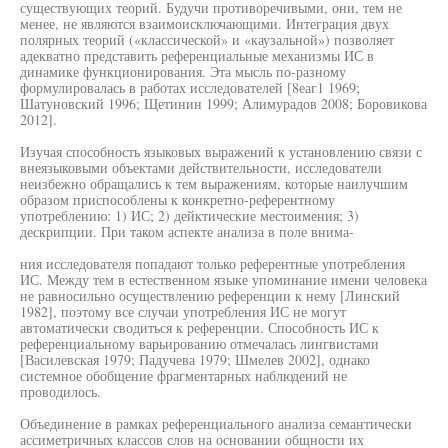
существующих теорий. Будучи противоречивыми, они, тем не
менее, не являются взаимоисключающими. Интеграция двух
полярных теорий («классической» и «каузальной») позволяет
адекватно представить референциальные механизмы ИС в
динамике функционирования. Эта мысль по-разному
формулировалась в работах исследователей [8еаг1 1969;
Шатуновский 1996; Щетинин 1999; Алимурадов 2008; Боровикова
2012].
Изучая способность языковых выражений к установлению связи с
внеязыковыми объектами действительности, исследователи
неизбежно обращались к тем выражениям, которые наилучшим
образом приспособлены к конкретно-референтному
употреблению: 1) ИС; 2) дейктические местоимения; 3)
дескрипции. При таком аспекте анализа в поле внима-
ния исследователя попадают только референтные употребления
ИС. Между тем в естественном языке упоминание имени человека
не равносильно осуществлению референции к нему [Линский
1982], поэтому все случаи употребления ИС не могут
автоматически сводиться к референции. Способность ИС к
референциальному варьированию отмечалась лингвистами
[Василевская 1979; Падучева 1979; Шмелев 2002], однако
системное обобщение фрагментарных наблюдений не
проводилось.
Объединение в рамках референциального анализа семантически
ассиметричных классов слов на основании общности их