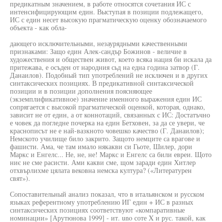
предикатным значением, в работе относятся сочетания ИС с
интенсифицирующим един. Выступая в позиции подлежащего,
ИС с един несет высокую прагматическую оценку обозначаемого
объекта - как обла-
дающего исключительными, незаурядными качественными
признаками: Защо един Алек-сандър Божинов - величие в
художествения и обществен живот, което всяка нация би искала да
притежава, е осъден от народния сьд на една година затвор (Г.
Данаилов). Подобный тип употреблений не исключен и в других
синтаксических позициях. В предикативной синтаксической
позиции и в позиции дополнения поясняющее
(экземплификативное) значение именного выражения един ИС
сопрягается с высокой прагматической оценкой, которая, однако,
зависит не от един, а от коннотаций, связанных с ИС: Достатъчно
е човек да погледне почерка на един Бетховен, за да се увери, че
краснописът не е най-вазкното човешко качество (Г. Данаилов);
Немското училище било закрито. Защото немците са врагове и
фашисти. Ама, че там имало някакви си Гьоте, Шилер, дори
Маркс и Енгелс... Не, не, не! Маркс и Енгелс са били евреи. Щото
ниє не сме расисти. Ами какви сме, щом заради един Хитлер
отхвърлихме цялата вековна немска култура? («Литературен
свят»).
Сопоставительный анализ показал, что в итальянском и русском
языках референтному употреблению ИГ един + ИС в разных
синтаксических позициях соответствуют «компаративные
номинации» [Арутюнова 1999] - ит. uno соте X и рус. такой, как