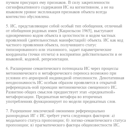
пучком присущих ему признаков. В силу закрепленности
сигнификативного содержания ИС на когнитивном, а не на
языковом уровне экспликация признаков объекта всегда
контекстно обусловлена.
5. ИС, представляющие собой особый тип обобщения, отличный
от обобщения родовых имен [Кацнельсон 1965], выступают
одновременно кодом объекта в целостности и кодом частных
проявлений (деятельностных манифестаций) объекта. ИС как код
частного проявления объекта, получившего статус
типизированного или эталонного, задает параметрические
координаты (точки отсчета) в восприятии действительности и ее
языковой, кодовой, репрезентации.
6. Расширение семантического потенциала ИС через процессы
метонимического и метафорического переноса возможно при
условии его априорной индивидной отнесенности. Денотативная
неоднозначность ИС особым образом проявляется в открытой
референциаль-ной проекции метонимически смещенного ИС.
Развитию общих смыслов предшествует этап «предикатной»
метафоризации. Предикатная метафора во вторичных
употреблениях функционирует по модели предикатных слов.
7. Разрешение лексической омонимии референциально
разнородных ИГ с ИС требует учета следующих факторов: а)
модального статуса пропозиции; б) логико-семантического статуса
пропозиции; в) прагматического фактора общеизвестности ИС.