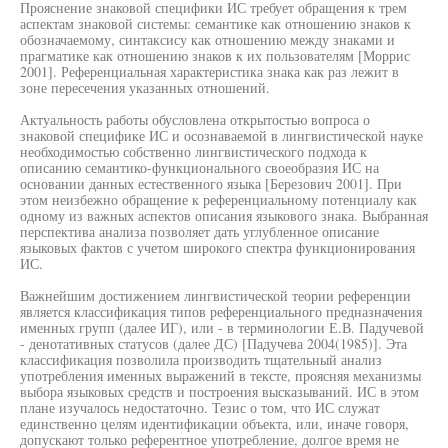
Прояснение знаковой специфики ИС требует обращения к трем
аспектам знаковой системы: семантике как отношению знаков к
обозначаемому, синтаксису как отношению между знаками и
прагматике как отношению знаков к их пользователям [Моррис
2001]. Референциальная характеристика знака как раз лежит в
зоне пересечения указанных отношений.
Актуальность работы обусловлена открытостью вопроса о
знаковой специфике ИС и осознаваемой в лингвистической науке
необходимостью собственно лингвистического подхода к
описанию семантико-функционального своеобразия ИС на
основании данных естественного языка [Березович 2001]. При
этом неизбежно обращение к референциальному потенциалу как
одному из важных аспектов описания языкового знака. Выбранная
перспектива анализа позволяет дать углубленное описание
языковых фактов с учетом широкого спектра функционирования
ИС.
Важнейшим достижением лингвистической теории референции
является классификация типов референциального предназначения
именных групп (далее ИГ), или - в терминологии Е.В. Падучевой
- денотативных статусов (далее ДС) [Падучева 2004(1985)]. Эта
классификация позволила производить тщательный анализ
употребления именных выражений в тексте, проясняя механизмы
выбора языковых средств и построения высказываний. ИС в этом
плане изучалось недостаточно. Тезис о том, что ИС служат
единственно целям идентификации объекта, или, иначе говоря,
допускают только референтное употребление, долгое время не