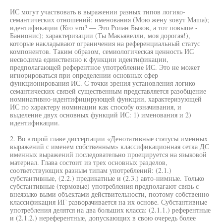
ИС могут участвовать в выражении разных типов логико-
семантических отношений: именования (Мою жену зовут Маша);
идентификации (Кто это? — Это Ролан Быков, а тот повыше -
Банионис); характеризации (Ты Макьявелли, моя дорогая!),
которые накладывают ограничения на референциальный статус
компонентов. Таким образом, семиологическая ценность ИС
несводима единственно к функции идентификации,
предполагающей референтное употребление ИС. Это не может
игнорироваться при определении основных сфер
функционирования ИС. С точки зрения установления логико-
семантических связей существенным представляется разобщение
номинативно-идентифицирующей функции, характеризующей
ИС по характеру номинации как способу означивания, и
выделение двух основных функций ИС: 1) именования и 2)
идентификации.
2. Во второй главе диссертации «Денотативные статусы именных
выражений с именем собственным» классификационная сетка ДС
именных выражений последовательно проецируется на языковой
материал. Глава состоит из трех основных разделов,
соответствующих разным типам употреблений: (2.1.)
субстантивные, (2.2.) предикатные и (2.3.) авто-нимные. Только
субстантивные (термовые) употребления предполагают связь с
внеязыко-выми объектами действительности, поэтому собственно
классификация ИГ разворачивается на их основе. Субстантивные
употребления делятся на два больших класса: (2.1.1.) референтные
и (2.1.2.) нереферентные, допускающих в свою очередь более