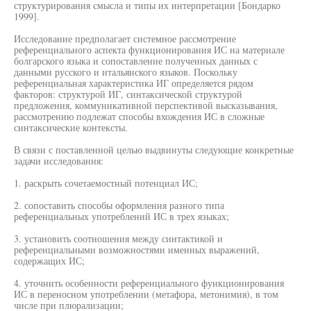
структурирования смысла и типы их интерпретации [Бондарко
1999].
Исследование предполагает системное рассмотрение
референциального аспекта функционирования ИС на материале
болгарского языка и сопоставление полученных данных с
данными русского и итальянского языков. Поскольку
референциальная характеристика ИГ определяется рядом
факторов: структурой ИГ, синтаксической структурой
предложения, коммуникативной перспективой высказывания,
рассмотрению подлежат способы вхождения ИС в сложные
синтаксические контексты.
В связи с поставленной целью выдвинуты следующие конкретные
задачи исследования:
1. раскрыть сочетаемостный потенциал ИС;
2. сопоставить способы оформления разного типа
референциальных употреблений ИС в трех языках;
3. установить соотношения между синтактикой и
референциальными возможностями именных выражений,
содержащих ИС;
4. уточнить особенности референциального функционирования
ИС в переносном употреблении (метафора, метонимия), в том
числе при плюрализации;