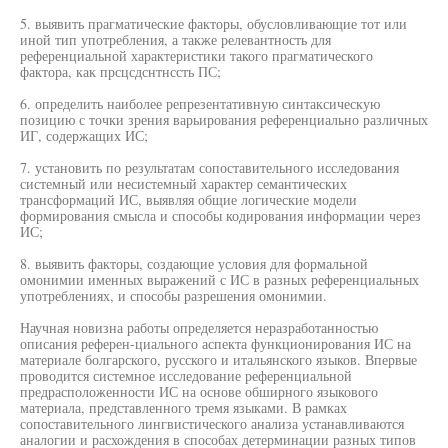
5. выявить прагматические факторы, обусловливающие тот или
иной тип употребления, а также релевантность для
референциальной характеристики такого прагматического
фактора, как прсцсдснтнссть ПС;
6. определить наиболее репрезентативную синтаксическую
позицию с точки зрения варьирования референциально различных
ИГ, содержащих ИС;
7. установить по результатам сопоставительного исследования
системный или несистемный характер семантических
трансформаций ИС, выявляя общие логические модели
формирования смысла и способы кодирования информации через
ИС;
8. выявить факторы, создающие условия для формальной
омонимии именных выражений с ИС в разных референциальных
употреблениях, и способы разрешения омонимии.
Научная новизна работы определяется неразработанностью
описания референ-циального аспекта функционирования ИС на
материале болгарского, русского и итальянского языков. Впервые
проводится системное исследование референциальной
предрасположенности ИС на основе обширного языкового
материала, представленного тремя языками. В рамках
сопоставительного лингвистического анализа устанавливаются
аналогии и расхождения в способах детерминации разных типов