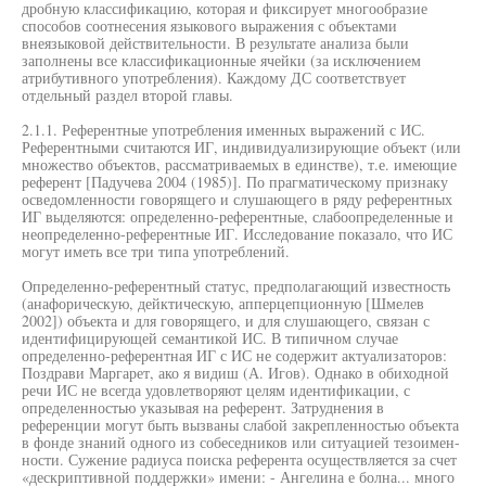
дробную классификацию, которая и фиксирует многообразие
способов соотнесения языкового выражения с объектами
внеязыковой действительности. В результате анализа были
заполнены все классификационные ячейки (за исключением
атрибутивного употребления). Каждому ДС соответствует
отдельный раздел второй главы.
2.1.1. Референтные употребления именных выражений с ИС.
Референтными считаются ИГ, индивидуализирующие объект (или
множество объектов, рассматриваемых в единстве), т.е. имеющие
референт [Падучева 2004 (1985)]. По прагматическому признаку
осведомленности говорящего и слушающего в ряду референтных
ИГ выделяются: определенно-референтные, слабоопределенные и
неопределенно-референтные ИГ. Исследование показало, что ИС
могут иметь все три типа употреблений.
Определенно-референтный статус, предполагающий известность
(анафорическую, дейктическую, апперцепционную [Шмелев
2002]) объекта и для говорящего, и для слушающего, связан с
идентифицирующей семантикой ИС. В типичном случае
определенно-референтная ИГ с ИС не содержит актуализаторов:
Поздрави Маргарет, ако я видиш (А. Игов). Однако в обиходной
речи ИС не всегда удовлетворяют целям идентификации, с
определенностью указывая на референт. Затруднения в
референции могут быть вызваны слабой закрепленностью объекта
в фонде знаний одного из собеседников или ситуацией тезоимен-
ности. Сужение радиуса поиска референта осуществляется за счет
«дескриптивной поддержки» имени: - Ангелина е болна... много