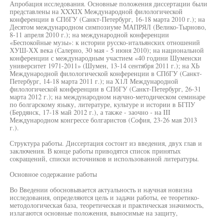
Апробация исследования. Основные положения диссертации были
представлены на XXXIX Международной филологической
конференции в СПбГУ (Санкт-Петербург, 16-18 марта 2010 г.); на
Десятом международном симпозиуме МАПРЯЛ (Велико-Тырново,
8-11 апреля 2010 г.); на международной конференции
«Беспокойные музы»: к истории русско-итальянских отношений
ХУШ-ХХ века (Салерно, 30 мая - 5 июня 2010); на национальной
конференции с международным участием «40 години Шуменски
университет 1971-2011» (Шумен, 13-14 сентября 2011 г.); на ХЬ
Международной филологической конференции в СПбГУ (Санкт-
Петербург, 14-18 марта 2011 г.); на Х1Л Международной
филологической конференции в СПбГУ (Санкт-Петербург, 26-31
марта 2012 г.); на международном научно-методическом семинаре
по болгарскому языку, литературе, культуре и истории в БГПУ
(Бердянск, 17-18 май 2012 г.), а также - заочно - на III
Международном конгрессе болгаристов (София, 23-26 мая 2013
г.).
Структура работы. Диссертация состоит из введения, двух глав и
заключения. В конце работы приводятся список принятых
сокращений, списки источников и использованной литературы.
Основное содержание работы
Во Введении обосновывается актуальность и научная новизна
исследования, определяются цель и задачи работы, ее теоретико-
методологическая база, теоретическая и практическая значимость,
излагаются основные положения, выносимые на защиту,