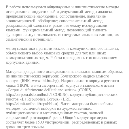
В работе используются общенаучные и лингвистические методы
исследования: индуктивный и дедуктивный методы анализа,
предполагающие наблюдение, сопоставление, выявление
закономерностей, обобщение; сопоставительный метод,
раскрывающий сходства и различия между исследуемыми
языками; функциональный метод, позволяющий выявить
функциональную значимость исследуемых языковых единиц, их
семантический потенциал;
метод семантико-прагматического и коммуникативного анализа,
объясняющего выбор языковых средств для тех или иных
коммуникативных задач. Работа проводилась с использованием
корпусных данных.
Материал для данного исследования извлекался, главным образом,
из лингвистических корпусов: Болгарского национального
корпуса (БНК, www.ibl.bas.bg), Национального корпуса русского
языка (НКРЯ, www.ruscorpora.ru), корпуса итальянского языка
«Corpus di riferimento dell'italiano scritto» (CORIS,
http://corpora.dslo.unibo.it/TCORIS/), корпуса публицистических
текстов «La Repubblica Corpus» (LRC,
http://sslmit.unibo.it/repubblica). Часть материала была собрана
методом частичной выборки из художественных,
публицистических и мультимедийных текстов, записей
современной разговорной речи. Общий корпус примеров
составляет более 1500 употреблений, распределенных в равных
долях по трем языкам.