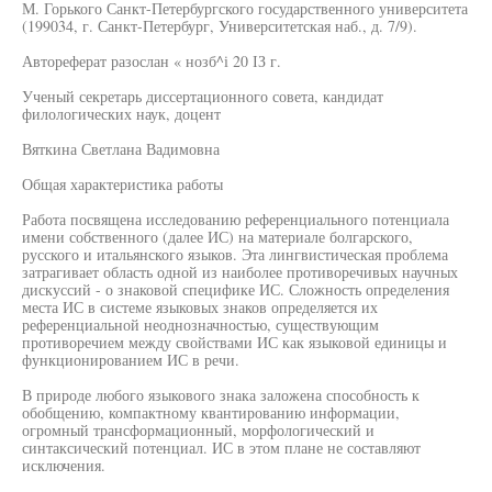
М. Горького Санкт-Петербургского государственного университета
(199034, г. Санкт-Петербург, Университетская наб., д. 7/9).
Автореферат разослан « нозб^і 20 ІЗ г.
Ученый секретарь диссертационного совета, кандидат
филологических наук, доцент
Вяткина Светлана Вадимовна
Общая характеристика работы
Работа посвящена исследованию референциального потенциала
имени собственного (далее ИС) на материале болгарского,
русского и итальянского языков. Эта лингвистическая проблема
затрагивает область одной из наиболее противоречивых научных
дискуссий - о знаковой специфике ИС. Сложность определения
места ИС в системе языковых знаков определяется их
референциальной неоднозначностью, существующим
противоречием между свойствами ИС как языковой единицы и
функционированием ИС в речи.
В природе любого языкового знака заложена способность к
обобщению, компактному квантированию информации,
огромный трансформационный, морфологический и
синтаксический потенциал. ИС в этом плане не составляют
исключения.