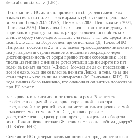
detto al cronista <... > (LRC).
В сочетании с ИС активно проявляется общее для славянских
языков свойство посесси-вов выражать субъективно-оценочные
значения [Вольф 2002 (1985); Николаева 2000; Пень-ковский 2004;
Ницолова 2008]. Посессивы 1 л. выполняют интимизирующую,
«приобщающую» функцию, маркируя включенность объекта в
личную сферу говорящего: Нашата учителка... тъй де, щерка ти, и
моят Беле сега, на Георгьовден, ще се венчават (Д. Талев, БНК).
Напротив, посессивы 2 л. и 3 л. имеют «разобщающее» значение и
могут выражать отрицательное отношение говорящего через
дистанцированность от сферы предпочтений собеседника: Ти и
твоята Цветепина с нейните фотоволтаици ще ни дерете по пет
колеи за цената на тока («Днес»); Можеш ли да си представиш -
все й е едно, кьде ще се класира нейната Лешка, а това, че аз ще
стана първа - като че ли не я интересува (М. Рангелова, БНК). В
ходе анализа было выявлено, что оценочная семантика посессивов
при ИС может
варьировать в зависимости от контекста речи. В контексте
несобственно-прямой речи, ориентированной на автора
передаваемой внутренней речи, на месте интимизирующего мой
появляется местоимение 3 л.: След манко строжите
доведохаЖеневиев, сраздърпани дрехи, изтощена и с обгорели
коси. Това ли беше неговата Женевиев? Неговата любима дъщеря?
(П. Бобев, БНК).
Сочетание ИС с детерминативами позволяет продемонстрировать