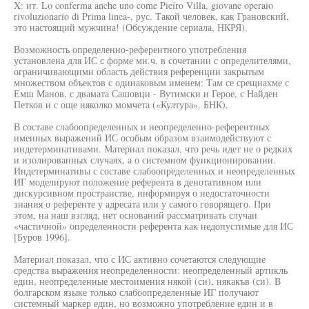
X: ит. Lo conferma anche uno come Pieíro Villa, giovane operaio
rivoluzionario di Prima linea-, рус. Такой человек, как Грановский,
это настоящий мужчина! (Обсуждение сериала, НКРЯ).
Возможность определенно-референтного употребления
установлена для ИС с форме мн.ч. в сочетании с определителями,
ограничивающими область действия референции закрытым
множеством объектов с одинаковым именем: Там се срещнахме с
Емш Манов, с двамата Сашовци - Вутимски и Герое, с Найден
Петков и с още няколко момчета («Култура», БНК).
В составе слабоопределенных и неопределенно-референтных
именных выражений ИС особым образом взаимодействуют с
индетерминативами. Материал показал, что речь идет не о редких
и изолированных случаях, а о системном функционировании.
Индетерминативы с составе слабоопределенных и неопределенных
ИГ моделируют положение референта в денотативном или
дискурсивном пространстве, информируя о недостаточности
знания о референте у адресата или у самого говорящего. При
этом, на наш взгляд, нет оснований рассматривать случаи
«частичной» определенности референта как недопустимые для ИС
[Буров 1996].
Материал показал, что с ИС активно сочетаются следующие
средства выражения неопределенности: неопределенный артикль
един, неопределенные местоимения някой (си), някакъв (си). В
болгарском языке только слабоопределенные ИГ получают
системный маркер един, но возможно употребление един и в