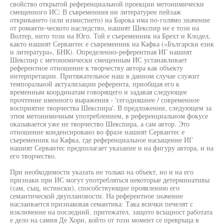
свойство открытой референциальной проекции метонимически
смещенного ИС: В съвременния ни литературен пейзаж
откриването (или измистнето) на Барока има по-голямо значение
от романти-ческото наследство, нашият Шекспир не е този на
Волтер, нито този на Юго. Той е съеременник на Брехт и Клодел,
както нашият Сервантес е съвременник на Кафка («Български език
и литература», БНК). Определенно-референтная ИГ нашият
Шекспир с метонимически смещенным ИС устанавливает
референтное отношение к творчеству автора как объекту
интерпретации. Притяжательное наш в данном случае служит
темпоральной актуализации референта, приобщая его к
временным координатам говорящего и задавая следующее
прочтение именного выражения - 'сегодняшнее / современное
восприятие творчества Шекспира'. В предложении, следующем за
этим метонимичным употреблением, в референциальном фокусе
оказывается уже не творчество Шекспира, а сам автор. Это
отношение конденсировано во фразе нашият Сервантес е
съеременник на Кафка, где референциальное насыщение ИГ
нашият Сервантес предполагает указание и на фигуру автора, и на
его творчество.
При необходимости указать не только на объект, но и на его
признаки при ИС могут употребляться некоторые детерминативы
(сам, същ, истински), способствующие проявлению его
семантической двуплановости. На референтное значение
наслаивается признаковая семантика: Така всички печелят с
изключение на последний. притежател, защото всъщност работата
е дело на самия Де Хори, който от този момент се превръща в