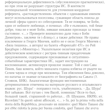
референциальную дефективность (обусловленную прагматически),
но при этом не разрушает структуры ИС. В контексте
потенциальной тезоименности для уточнения координат
референта, «растождествления» объектов с одинаковым именем
могут использоваться посессивы, сужающие область поиска до
личной сферы одного из собеседников: Тя не повярва, че Боби,
един от нейните любимци, е починал. «Не е еъзможно, той беше
добре, това не е моят Боби, нямаше никакви признаци за тежко
състояние. <...> Проверете внимателно дали това е Боби
Димитров», заключи тя («Блиц»); а также дейктики: Не правы
изключение и Георги Минчев, който не е онзи Георги Минчев с
«Бяла тишина», а авторът на балета «Фаренхайт 451» по Рей
Бредбъри («Монитор»). Указательное онзи/оня при ИС в
дейктическом комплексе с рестрик-тивным придаточным
предложением, содержащим признаковые и ситуативно-
событийные характеристики ИС, задает инструкцию на
воспоминание, активизируя прошлое знание: Той е оня Сава
Пенев, баш комита, който миналата година избягна от ръцете на
Селим чауша и отиде при московеца. Тия обяснения бяха доволно,
по-нататък се знаеше останалото от биографията на Савата (3.
Стоянов, БНК). Аналогичные функции местоименных
детерминативов отмечены на материале русского и итальянского
языков: рус. Шура! - поправил гость, улыбнувшись. - Да, Шура!
Всё забываю. Всё путаю с тем Васей, помнишь? Всся-то был,
большой такой, старшиной-то работал... (В. Шукшин, НКРЯ); ит.
Ricordate? In questi saloni affrescati, <... > fu, per la prima volta nella
storia della Repubblica, processato un ministro: quel Mario Tanassi che
poi ebbe ridotta la pena per buona condotta, quel Tanassi che aveva