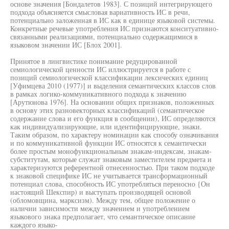
основе значения [Бондалетов 1983]. С позиций интегрирующего
подхода объясняется смысловая вариативность ИС в речи,
потенциально заложенная в ИС как в единице языковой системы.
Конкретные речевые употребления ИС признаются конситуативно-
связанными реализациями, потенциально содержащимися в
языковом значении ИС [Блох 2001].
Принятое в лингвистике понимание редуцированной
семиологической ценности ИС иллюстрируется в работе с
позиций семиологической классификации лексических единиц
[Уфимцева 2010 (1977)] и выделения семантических классов слов
в рамках логико-коммуникативного подхода к значению
[Арутюнова 1976]. На основании общих признаков, положенных
в основу этих разновекторных классификаций (семантическое
содержание слова и его функция в сообщении), ИС определяются
как индивидуализирующие, или идентифицирующие, знаки.
Таким образом, по характеру номинации как способу означивания
и по коммуникативной функции ИС относятся к семантически
более простым монофункциональным знакам-индексам, знакам-
субститутам, которые служат знаковым заместителем предмета и
характеризуются референтной отнесенностью. При таком подходе
к знаковой специфике ИС не учитывается трансформационный
потенциал слова, способность ИС употребляться переносно {Он
настоящий Шекспир) и выступать производящей основой
(обломовщина, марксизм). Между тем, общее положение о
наличии зависимости между значением и употреблением
языкового знака предполагает, что семантическое описание
каждого языко-