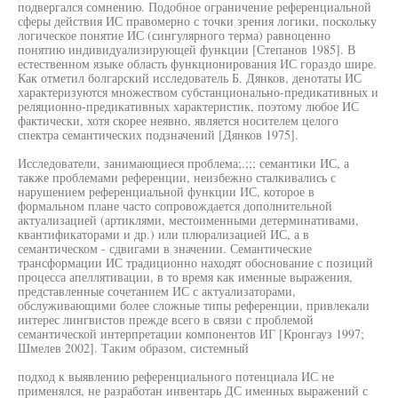
подвергался сомнению. Подобное ограничение референциальной
сферы действия ИС правомерно с точки зрения логики, поскольку
логическое понятие ИС (сингулярного терма) равноценно
понятию индивидуализирующей функции [Степанов 1985]. В
естественном языке область функционирования ИС гораздо шире.
Как отметил болгарский исследователь Б. Дянков, денотаты ИС
характеризуются множеством субстанционально-предикативных и
реляционно-предикативных характеристик, поэтому любое ИС
фактически, хотя скорее неявно, является носителем целого
спектра семантических подзначений [Дянков 1975].
Исследователи, занимающиеся проблема;.;;; семантики ИС, а
также проблемами референции, неизбежно сталкивались с
нарушением референциальной функции ИС, которое в
формальном плане часто сопровождается дополнительной
актуализацией (артиклями, местоименными детерминативами,
квантификаторами и др.) или плюрализацией ИС, а в
семантическом - сдвигами в значении. Семантические
трансформации ИС традиционно находят обоснование с позиций
процесса апеллятивации, в то время как именные выражения,
представленные сочетанием ИС с актуализаторами,
обслуживающими более сложные типы референции, привлекали
интерес лингвистов прежде всего в связи с проблемой
семантической интерпретации компонентов ИГ [Кронгауз 1997;
Шмелев 2002]. Таким образом, системный
подход к выявлению референциального потенциала ИС не
применялся, не разработан инвентарь ДС именных выражений с