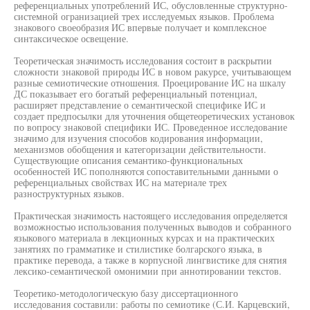
референциальных употреблений ИС, обусловленные структурно-
системной огранизацией трех исследуемых языков. Проблема
знакового своеобразия ИС впервые получает и комплексное
синтаксическое освещение.
Теоретическая значимость исследования состоит в раскрытии
сложности знаковой природы ИС в новом ракурсе, учитывающем
разные семиотические отношения. Проецирование ИС на шкалу
ДС показывает его богатый референциальный потенциал,
расширяет представление о семантической специфике ИС и
создает предпосылки для уточнения общетеоретических установок
по вопросу знаковой специфики ИС. Проведенное исследование
значимо для изучения способов кодирования информации,
механизмов обобщения и категоризации действительности.
Существующие описания семантико-функциональных
особенностей ИС пополняются сопоставительными данными о
референциальных свойствах ИС на материале трех
разноструктурных языков.
Практическая значимость настоящего исследования определяется
возможностью использования полученных выводов и собранного
языкового материала в лекционных курсах и на практических
занятиях по грамматике и стилистике болгарского языка, в
практике перевода, а также в корпусной лингвистике для снятия
лексико-семантической омонимии при аннотировании текстов.
Теоретико-методологическую базу диссертационного
исследования составили: работы по семиотике (С.И. Карцевский,