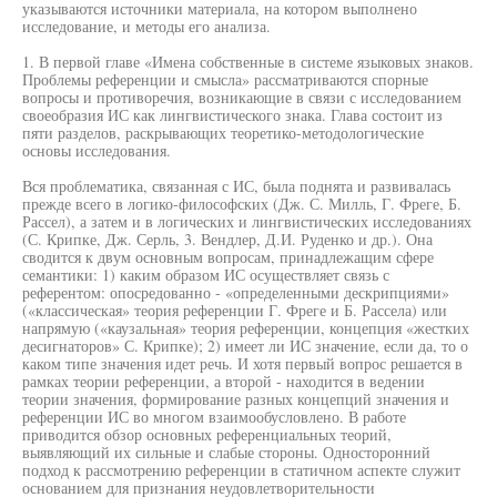
указываются источники материала, на котором выполнено
исследование, и методы его анализа.
1. В первой главе «Имена собственные в системе языковых знаков.
Проблемы референции и смысла» рассматриваются спорные
вопросы и противоречия, возникающие в связи с исследованием
своеобразия ИС как лингвистического знака. Глава состоит из
пяти разделов, раскрывающих теоретико-методологические
основы исследования.
Вся проблематика, связанная с ИС, была поднята и развивалась
прежде всего в логико-философских (Дж. С. Милль, Г. Фреге, Б.
Рассел), а затем и в логических и лингвистических исследованиях
(С. Крипке, Дж. Серль, 3. Вендлер, Д.И. Руденко и др.). Она
сводится к двум основным вопросам, принадлежащим сфере
семантики: 1) каким образом ИС осуществляет связь с
референтом: опосредованно - «определенными дескрипциями»
(«классическая» теория референции Г. Фреге и Б. Рассела) или
напрямую («каузальная» теория референции, концепция «жестких
десигнаторов» С. Крипке); 2) имеет ли ИС значение, если да, то о
каком типе значения идет речь. И хотя первый вопрос решается в
рамках теории референции, а второй - находится в ведении
теории значения, формирование разных концепций значения и
референции ИС во многом взаимообусловлено. В работе
приводится обзор основных референциальных теорий,
выявляющий их сильные и слабые стороны. Односторонний
подход к рассмотрению референции в статичном аспекте служит
основанием для признания неудовлетворительности