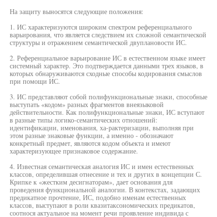
На защиту выносятся следующие положения:
1. ИС характеризуются широким спектром референциального
варьирования, что является следствием их сложной семантической
структуры и отражением семантической двуплановости ИС.
2. Референциальное варьирование ИС в естественном языке имеет
системный характер. Это подтверждается данными трех языков, в
которых обнаруживаются сходные способы кодирования смыслов
при помощи ИС.
3. ИС представляют собой полифункциональные знаки, способные
выступать «кодом» разных фрагментов внеязыковой
действительности. Как полифункциональные знаки, ИС вступают
в разные типы логико-семантических отношений:
идентификации, именования, ха-рактеризации, выполняя при
этом разные знаковые функции, а именно - обозначают
конкретный предмет, являются кодом объекта и имеют
характеризующее признаковое содержание.
4. Известная семантическая аналогия ИС и имен естественных
классов, определившая отнесение и тех и других в концепции С.
Крипке к «жестким десигнаторам», дает основания для
проведения функциональной аналогии. В контекстах, задающих
предикатное прочтение, ИС, подобно именам естественных
классов, выступают в роли квазитаксономических предикатов,
соотнося актуальное на момент речи проявление индивида с