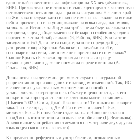
един от най-известните фалшификатори на XX век («Капитал»,
БНК). Прилагательное истински и същ акцентируют качественную
нетождественность индивида в разных ситуациях: Нелепият край
на Живкова послужи като сигнал не само за зачеркване на всички
нейни проекти, но и за унищожаване на всяка следа, напомняща
за тях. <...> Истинската Людмила трябваше да бъде зачеркната от
историята, с цел да бъде заменена с бездарно сглобения уродлив
партиен макет на Незабравимата (Б, Райнов, БНК); Кои са тези
загадъчни «Те»? Дали не са същите, за които преди да бъде
разстрелян говори Кръстьо Раковски, наричайки ги «Те,
господарите на света, чието име не е прието да се споменава»?
Сыцият Кръстьо Раковски, дръзнал да се опълчи срещу
всемогъщия Сталин даже не посмял да изрече името им (А.
Грънчаров, БНК).
Дополнительная детерминация может служить фигуральной
репрезентации произошедших с индивидом изменений. Так, ИС
в сочетании с указательным местоимением способно
устанавливать референцию не к объекту в целостности, а к его
конкретным «пространственно-временным мантифестациям»
[Шмелев 2002]: Стига, Джо! Това не си ти! Ти никога не говорит
така. Ти не се предаваш, Джо! Ти си смел и силен! - Бях,
миличко. Бях... Но това беше отдавна. <...> Нищо не остана от
онзиДмсо, когото ти някога познаваше и обичаше (Ц. Величкова).
Аналогичные употребления отмечаются на материале двух других
языков (русского и итальянского).
К определенно-референтным употреблениям, осложненным