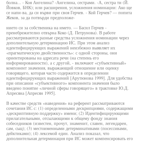
болна... - Коя Ангелина? -Ангелина, сестрами. -А, сестра ти (Й.
Йовков, БНК); или расширения, усложнения номинации: Ако ще
се напи-ва, да си върви при своя Герчев. - Кой Герчев? — попита
Жеков, за да потвърди предположе-
нието си за собственика на името. — Басил Герчев -
пренебрежително отвърна Коко (Д. Петрунова). В работе
рассматриваются разные средства усложнения номинации через
дополнительную детерминацию ИС. При этом анализ
идентифицирующих выражений неизбежно выявляет их
«прагматическую двойственность»: с одной стороны, они
ориентированы на адресата речи (на степень его
информированности), а с другой, - включают «субъективный»
компонент значения, выражающий отношение или оценку
говорящего, которая часто содержится в определении
идентифицирующих выражений [Арутюнова 1999]. Для удобства
при описании «субъективного» компонента значения было
введено понятие «личной сферы говорящего» в трактовке Ю.Д.
Апресяна [Апресян 1995].
В качестве средств «наведения» на референт рассматриваются
сочетания ИС с: (1) определенными дескрипциями, содержащими
«дескриптивную поддержку» имени; (2) Идентифицирующими
прилагательными, отсылающими к общему фонду знания
собеседников (известен, прочут, знаменит, славен, легендарен,
сам, сьщ); (3) местоименными детерминативами (посессивами,
дейктиками); (4) лексемой един. Анализ показал, что
дополнительная детерминация при ИС может компенсировать его