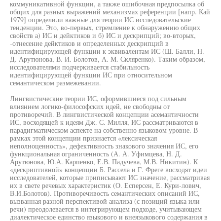
коммуникативной функции, а также ошибочная предпосылка об
общих для разных выражений механизмах референции [напр. Кай
1979] определили важные для теории ИС исследовательские
тенденции. Это, во-первых, стремление к обнаружению общих
свойств а) ИС и дейктиков и б) ИС и дескрипций; во-вторых,
-отнесение дейктиков и определенных дескрипций в
идентифицирующей функции к эквивалентам ИС (Ш. Балли, Н.
Д. Арутюнова, В. И. Болотов, А. М. Скляренко). Таким образом,
исследователями подчеркивается стабильность
идентифицирующей функции ИС при относительном
семантическом размежевании.
Лингвистические теории ИС, оформившиеся под сильным
влиянием логико-философских идей, не свободны от
противоречий. В лингвистической концепции асемантичности
ИС, восходящей к идеям Дж. С. Милля, ИС рассматриваются в
парадигматическом аспекте на собственно языковом уровне. В
рамках этой концепции признается «лексическая
неполноценность», дефективность знакового значения ИС, его
функциональная ограниченность (А. А. Уфимцева, Н. Д.
Арутюнова, Ю.А. Карпенко, Е.В. Падучева, М.В. Никитин). К
«дескриптивной» концепции Б. Рассела и Г. Фреге восходят идеи
исследователей, которые приписывают ИС значение, рассматривая
их в свете речевых характеристик (О. Есперсен, Е. Кури-лович,
В.И.Болотов). Противоречивость семантических описаний ИС,
вызванная разной перспективой анализа (с позиций языка или
речи) преодолевается в интегрирующем подходе, учитывающем
диалектическое единство языкового и внеязыкового содержания в