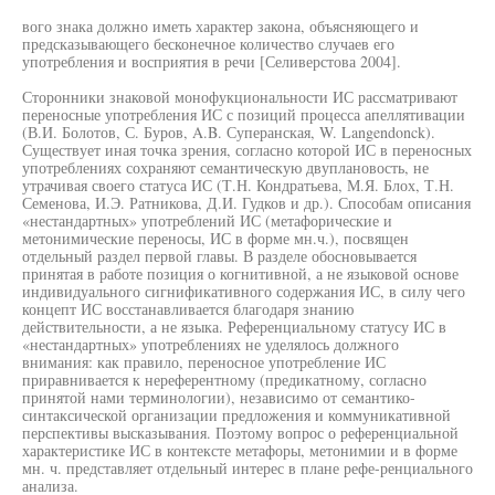
вого знака должно иметь характер закона, объясняющего и
предсказывающего бесконечное количество случаев его
употребления и восприятия в речи [Селиверстова 2004].
Сторонники знаковой монофукциональности ИС рассматривают
переносные употребления ИС с позиций процесса апеллятивации
(В.И. Болотов, С. Буров, A.B. Суперанская, W. Langendonck).
Существует иная точка зрения, согласно которой ИС в переносных
употреблениях сохраняют семантическую двуплановость, не
утрачивая своего статуса ИС (Т.Н. Кондратьева, М.Я. Блох, Т.Н.
Семенова, И.Э. Ратникова, Д.И. Гудков и др.). Способам описания
«нестандартных» употреблений ИС (метафорические и
метонимические переносы, ИС в форме мн.ч.), посвящен
отдельный раздел первой главы. В разделе обосновывается
принятая в работе позиция о когнитивной, а не языковой основе
индивидуального сигнификативного содержания ИС, в силу чего
концепт ИС восстанавливается благодаря знанию
действительности, а не языка. Референциальному статусу ИС в
«нестандартных» употреблениях не уделялось должного
внимания: как правило, переносное употребление ИС
приравнивается к нереферентному (предикатному, согласно
принятой нами терминологии), независимо от семантико-
синтаксической организации предложения и коммуникативной
перспективы высказывания. Поэтому вопрос о референциальной
характеристике ИС в контексте метафоры, метонимии и в форме
мн. ч. представляет отдельный интерес в плане рефе-ренциального
анализа.