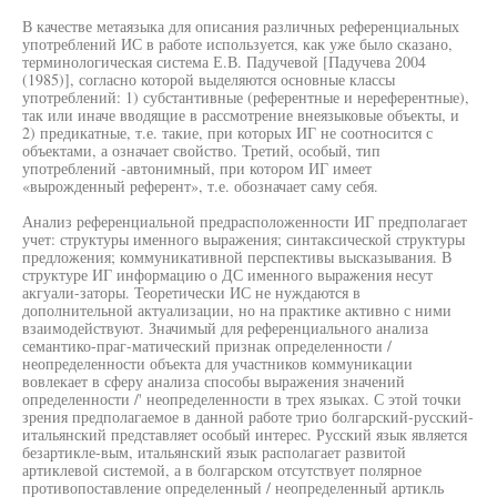
В качестве метаязыка для описания различных референциальных
употреблений ИС в работе используется, как уже было сказано,
терминологическая система Е.В. Падучевой [Падучева 2004
(1985)], согласно которой выделяются основные классы
употреблений: 1) субстантивные (референтные и нереферентные),
так или иначе вводящие в рассмотрение внеязыковые объекты, и
2) предикатные, т.е. такие, при которых ИГ не соотносится с
объектами, а означает свойство. Третий, особый, тип
употреблений -автонимный, при котором ИГ имеет
«вырожденный референт», т.е. обозначает саму себя.
Анализ референциальной предрасположенности ИГ предполагает
учет: структуры именного выражения; синтаксической структуры
предложения; коммуникативной перспективы высказывания. В
структуре ИГ информацию о ДС именного выражения несут
акгуали-заторы. Теоретически ИС не нуждаются в
дополнительной актуализации, но на практике активно с ними
взаимодействуют. Значимый для референциального анализа
семантико-праг-матический признак определенности /
неопределенности объекта для участников коммуникации
вовлекает в сферу анализа способы выражения значений
определенности /' неопределенности в трех языках. С этой точки
зрения предполагаемое в данной работе трио болгарский-русский-
итальянский представляет особый интерес. Русский язык является
безартикле-вым, итальянский язык располагает развитой
артиклевой системой, а в болгарском отсутствует полярное
противопоставление определенный / неопределенный артикль