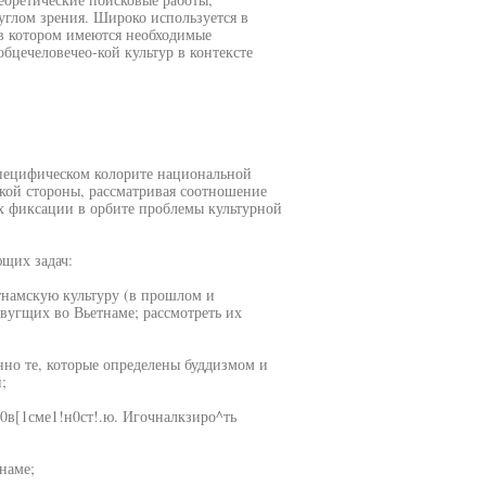
углом зрения. Широко используется в
 в котором имеются необходимые
бцечеловечео-кой культур в контексте
специфическом колорите национальной
ской стороны, рассматривая соотношение
их фиксации в орбите проблемы культурной
щих задач:
етнамскую культуру (в прошлом и
твугщих во Вьетнаме; рассмотреть их
нно те, которые определены буддизмом и
;
с0в[1сме1!н0ст!.ю. Игочналкзиро^ть
наме;