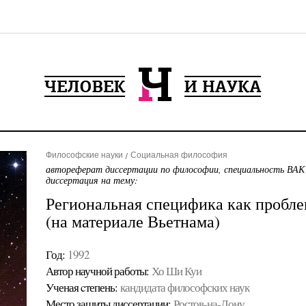
Философские науки
Социальная философия
автореферат диссертации по философии, специальность ВАК
диссертация на тему:
Региональная специфика как пробл
(на материале Вьетнама)
Год:
1992
Автор научной работы:
Хо Ши Куи
Ученая cтепень:
кандидата философских наук
Место защиты диссертации:
Ростов-на-Дону