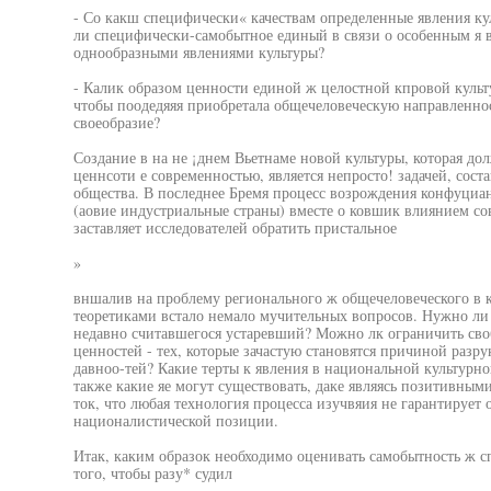
- Со какш специфически« качествам определенные явления ку
ли специфически-самобытное единый в связи о особенным я ва
однообразными явлениями культуры?
- Калик образом ценности единой ж целостной кпровой культ
чтобы поодедяяя приобретала общечеловеческую направленнос
своеобразие?
Создание в на не ¡днем Вьетнаме новой культуры, которая д
ценнсоти е современностью, является непросто! задачей, сост
общества. В последнее Бремя процесс возрождения конфуциан
(аовие индустриальные страны) вместе о ковшик влиянием с
заставляет исследователей обратить пристальное
»
вншалив на проблему регионального ж общечеловеческого в к
теоретиками встало немало мучительных вопросов. Нужно ли 
недавно считавшегося устаревший? Можно лк ограничить св
ценностей - тех, которые зачастую становятся причиной раз
давноо-тей? Какие терты к явления в национальной культурно
также какие яе могут существовать, даке являясь позитивным
ток, что любая технология процесса изучвяия не гарантирует 
националистической позиции.
Итак, каким образок необходимо оценивать самобытность ж 
того, чтобы разу* судил