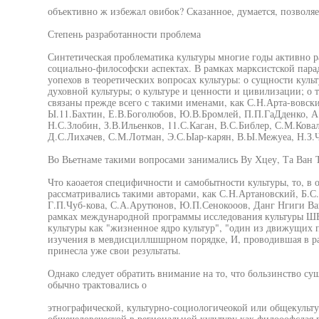
объективно ж избежал овибок? Сказанное, думается, позволяе
Степень разработанности проблема
Синтетическая проблематика культуры многие годы активно р
социально-философски аспектах. В рамках марксистской пара
уопехов в теоретических вопросах культуры: о сущности куль
духовной культуры; о культуре и ценности и цивилизации; о 
связаны прежде всего с такими именами, как С.Н.Арта-вовски
Ы.11.Бахтин, Е.В.Боголюбов, Ю.В.Бромлей, П.П.ГаДденко, 
Н.С.Злобин, З.В.Ильенков, 11.С.Каган, В.С.Библер, С.М.Кова
Д.С.Лихачев, С.М.Лотман, Э.С.Ыар-карян, В.Ы.Межуеа, Н.З.Ч
Во Вьетнаме такими вопросами занимались Ву Хцеу, Та Ван Т
Что каоаетоя специфичности и самобытности культуры, то, в 
рассматривались такими авторами, как С.Н.Артановский, Б.С
Г.П.Чуб-кова, С.А.Арутюнов, Ю.П.Сенокооов, Данг Нгиги Ван
рамках международной программы исследования культуры Ш
культуры как "жизненное ядро культур", "один из движущих
изучения в мевдисциллшшрном порядке, И, проводившая в ра
принесла уже свои результаты.
Однако следует обратить внимание на то, что бользинство с
обычно трактовались о
этнографической, культурно-социологичеокой или общекульт
общечеловеческой в региональной культуру как филооофсдая 