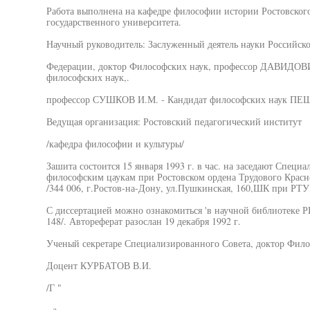
Работа выполнена на кафедре философии истории Ростовского
государственного университета.
Научный руководитель: Заслуженный деятель науки Российск
Федерации, доктор Философских наук, профессор ДАВИДОВИ
философских наук,.
профессор СУШКОВ И.М. - Кандидат философских наук П
Ведущая организация: Ростовский педагогический институт
/кафедра философии и культуры/
Зашита состоится 15 января 1993 г. в час. на заседают Специ
философским цаукам при Ростовском ордена Трудового Красн
/344 006, г.Ростов-на-Дону, ул.Пушкинская, 160,ШК при РТУ, ау
С диссертацией можно ознакомиться 'в научной библиотеке Р
148/. Автореферат разослан 19 декабря 1992 г.
Ученый секретаре Специализированного Совета, доктор Фило
Доцент КУРБАТОВ В.И.
/Г "
- а -