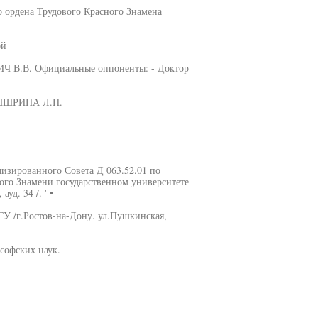
 ордена Трудового Красного Знамена
ой
Ч В.В. Официальные оппоненты: - Доктор
ЕШШРИНА Л.П.
ализированного Совета Д 063.52.01 по
ого Знамени государственном университете
д. 34 /. ' •
ГУ /г.Ростов-на-Дону. ул.Пушкинская,
софских наук.