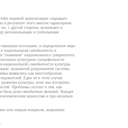
тейп кировоб цивилизации сокращает
 в результате этого многие характерные
 но, с другой стороны, возникают и
ду региональными и глобальными
-тавшихоя ототалыми, в определенное мере
се национальная самобытность и
ся "знаменем" национального суверенитета
иональное культурное специфичности
ия национальной самобытности культуры.
туации, вызванной разрушением системы
лемы выявились как многообразные,
едователей. Едва ли в этом олучав
развития культуры, еоли она построена
стей. Проблемы состоит в тем, как
ше была доля самобытных явлений. Каждое
щечеловеческим ценностям и про-нилатьоя
рии еоть немало вопросов, выяснение
: