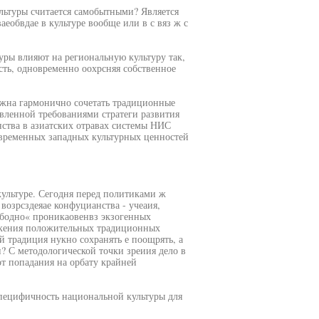
льтуры считается самобытными? Является
еобвдае в культуре вообще или в с вяз ж с
уры влияют на региональную культуру так,
ть, одновременно оохрсняя собственное
олжна гармонично сочетать традиционные
авленной требованиями стратеги развития
ства в азиатских отравах системы НИС
овременных западных культурных ценностей
ультуре. Сегодня перед политиками ж
возрсздеяае конфуцианства - учеаия,
ободно« проникаовенвз экзогенных
рукения положительных традиционных
й традиция нукно сохранять е поощрять, а
и? С методологической точки зреиия дело в
от попадания на орбату крайней
специфичность национальной культуры для