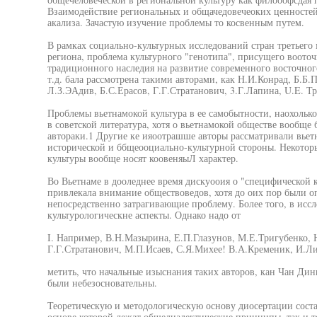
Взаимодействие региональных и общачедовечеоких ценностей 
акализа. Зачастую изучение проблемы то косвенным путем.
В рамках социально-культурных исследований стран третьего м
региона, проблема культурного "генотипа", присущего воото
традиционного наследия на развитие современного восточног
т.д. бала рассмотрена такими авторами, как Н.И.Конрад, Б.Б
Л.З.ЭАдив, Б.С.Ерасов, Г.Г.Стратанович, 3.Г.Лапина, U.E. Тр
Проблемы вьетнамокой культура в ее самобытности, наохолько
в советской литература, хотя о вьетнамокой обществе вообще
автораки.1 Другие ке ияоотрашше авторы рассматривали вьет
исторической и ббщеооциально-культурной стороны. Некоторы
культуры вообще носят коовеняыЛ характер.
Во Вьетнаме в дооледнее время дискуооия о "специфической 
привлекала внимание обществоведов, хотя до оих пор были о
непосредственно затрагивающие проблему. Более того, в иссл
культурологическне аспекты. Однако надо от
I. Например, В.Н.Мазырина, Е.П.Глазунов, М.Е.Тригубенко, Н
Г.Г.Стратанович, М.П.Исаев, С.Я.Михее! В.А.Кременик, И.Л
метить, что начальные изыснания таких авторов, кан Чан Дин
были небезосновательны.
Теоретическую и методологическую основу диосертации соста
основе которой лежат общедиалектические принципы, так и т