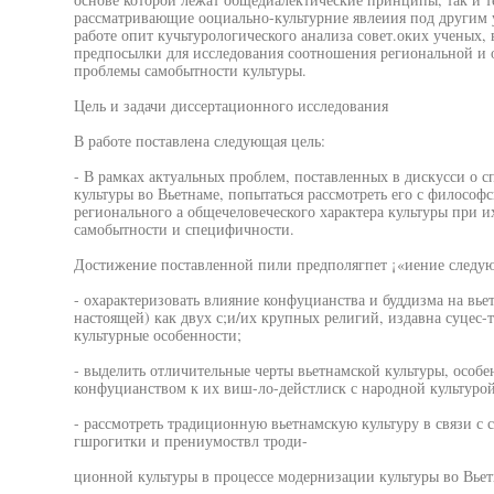
рассматривающие ооциально-культурние явлеиия под другим 
работе опит кучьтурологического анализа совет.оких ученых,
предпосылки для исследования соотношения региональной и о
проблемы самобытности культуры.
Цель и задачи диссертационного исследования
В работе поставлена следующая цель:
- В рамках актуальных проблем, поставленных в дискусси о 
культуры во Вьетнаме, попытаться рассмотреть его с философ
регионального а общечеловеческого характера культуры при 
самобытности и специфичности.
Достижение поставленной пили предполягпет ¡«иение следую
- охарактеризовать влияние конфуцианства и буддизма на вь
настоящей) как двух с;и/их крупных религий, издавна суцес-
культурные особенности;
- выделить отличительные черты вьетнамской культуры, особе
конфуцианством к их виш-ло-дейстлиск с народной культурой
- рассмотреть традиционную вьетнамскую культуру в связи с 
гшрогитки и прениумоствл троди-
ционной культуры в процессе модернизации культуры во Вьет