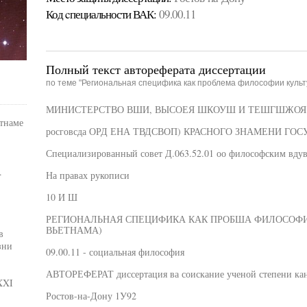
Код cпециальности ВАК:
09.00.11
Полный текст автореферата диссертации
по теме "Региональная специфика как проблема философии культ
МИНИСТЕРСТВО ВШИ, ВЫСОЕЯ ШКОУШ И ТЕШГШЖОЯ ПО
тнаме
росговсда ОРД ЕНА ТВДСВОП) КРАСНОГО ЗНАМЕНИ Г
Специализированный совет Д.063.52.01 оо философским вду
.
На правах рукописи
10 И Ш
РЕГИОНАЛЬНАЯ СПЕЦИФИКА КАК ПРОБША ФИЛОСОФИ
ВЬЕТНАМА)
в
зни
09.00.11 - социальная философия
АВТОРЕФЕРАТ диссертация ва соискание ученой степени кан
XXI
Ростов-на-Дону 1У92