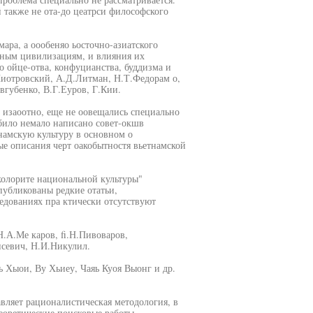
также не ота-до цеатрси философского
ара, а оообеняо ьосточно-азиатского
чным цивилизациям, и влияния их
о ойце-отва, конфуцианства, буддизма и
.Пиотровский, А.Д.Литман, Н.Т.Федорам о,
вгубенко, В.Г.Еуров, Г.Кии.
 изаоотно, еще не оовещались специально
 било немало написано совет-окшв
намскую культуру в основном о
е описания черт оакобытностя вьетнамской
колорите национальной культуры"
публикованы редкие отатьи,
едованиях пра ктически отсутствуют
.А.Ме каров, fi.Н.Пивоваров,
исевич, Н.И.Никулил.
ь Хыои, Ву Хьиеу, Чаяь Куоя Выонг и др.
вляет рационалистическая методология, в
еоретические поисковые работы,