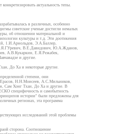
т конкретизировать актуальность тепы.
азрабатывалась в различных, особенно
дигмы советские ученые достигли немалых
туры, об отношении материальной и
типологии культуры и т.д. Эти доотикения
й, 1.И.Арнольдов, Э.А.Баллер,
А.Я.ГУревич, В.Е.Давидович, Ю.А.Жданов,
лев, А.В.Кукаркин, Е.Я.Режабек,
авчавадзе и другие.
хан, До Ха и некоторые другие.
определенной степени, они
.Ерасов, Н.Н.Моисеев, А.С.Мильников,
, Сам Хонг Тхаи, До Ха и другие. В
ЕСКО специфичность и самобытность
 принципов истории" были предложены для
зличных регионах, эта программа
уществующих исследований этой проблемы
ураой сторона. Соотношение
проблема специально не рассматривается.