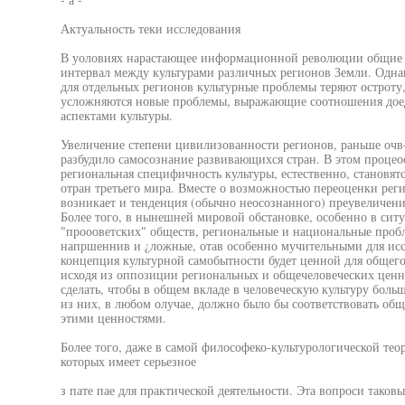
Актуальность теки исследования
В уоловиях нарастающее информационной революции общие 
интервал между культурами различных регионов Земли. Однако
для отдельных регионов культурные проблемы теряют остроту,
усложняются новые проблемы, выражающие соотношения дое
аспектами культуры.
Увеличение степени цивилизованности регионов, раньше очв
разбудило самосознание развивающихся стран. В этом процео
региональная специфичность культуры, естественно, становят
отран третьего мира. Вместе о возможностью переоценки рег
возникает и тенденция (обычно неосознанного) преувеличен
Более того, в нынешней мировой обстановке, особенно в си
"проооветских" обществ, региональные и национальные проб
напршеннив и ¿ложные, отав особенно мучительными для иссл
концепция культурной самобытности будет ценной для общего 
исходя из оппозиции региональных и общечеловеческих ценно
сделать, чтобы в общем вкладе в человеческую культуру боль
из них, в любом олучае, должно было бы соответствовать об
этими ценностями.
Более того, даже в самой философеко-культурологической тео
которых имеет серьезное
з пате пае для практической деятельности. Эта вопроси таковы