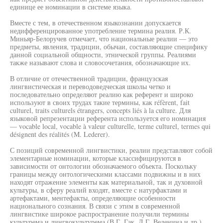
единице ее номинации в системе языка.
Вместе с тем, в отечественном языкознании допускается
недифференцированное употребление термина реалия. Р.К.
Миньяр-Белоручев отмечает, что национальные реалии — это
предметы, явления, традиции, обычаи, составляющие специфику
данной социальной общности, этнической группы. Реалиями
также называют слова и словосочетания, обозначающие их.
В отличие от отечественной традиции, французская
лингвистическая и переводоведческая школы четко и
последовательно определяют реалию как референт и широко
используют в своих трудах такие термины, как réfèrent, fait
culturel, traits culturels étrangers, concepts liés à la culture. Для
языковой репрезентации референта используется его номинация
— vocable local, vocable à valeur culturelle, terme culturel, termes qui
désignent des réalités (M. Lederer).
С позиций современной лингвистики, реалии представляют собой
элементарные номинации, которые классифицируются в
зависимости от онтологии обозначаемого объекта. Поскольку
границы между онтологическими классами подвижны и в них
находят отражение элементы как материальной, так и духовной
культуры, в сферу реалий входят, вместе с натурфактами и
артефактами, ментефакты, определяющие особенности
национального сознания. В связи с этим в современной
лингвистике широкое распространение получили термины
культурема и лингвокультурема (В.Г. Гак, Л.Г. Веденина и др.).