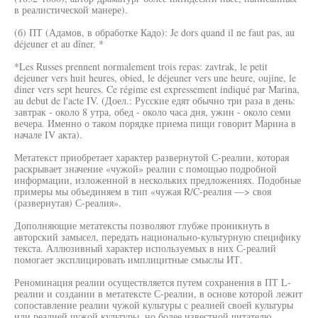
в реалистической манере).
(б) ПТ (Адамов, в обработке Кадо): Je dors quand il ne faut pas, au
déjeuner et au dîner. *
*Les Russes prennent normalement trois repas: zavtrak, le petit
dejeuner vers huit heures, obied, le déjeuner vers une heure, oujine, le
diner vers sept heures. Ce régime est expressement indiqué par Marina,
au debut de l'acte IV. (Доел.: Русские едят обычно три раза в день:
завтрак - около 8 утра, обед - около часа дня, ужин - около семи
вечера. Именно о таком порядке приема пищи говорит Марина в
начале IV акта).
Метатекст приобретает характер развернутой С-реалии, которая
раскрывает значение «чужой» реалии с помощью подробной
информации, изложенной в нескольких предложениях. Подобные
примеры мы объединяем в тип «чужая R/C-реалия —> своя
(развернутая) С-реалия».
Дополняющие метатексты позволяют глубже проникнуть в
авторский замысел, передать национально-культурную специфику
текста. Аллюзивный характер используемых в них С-реалий
помогает эксплицировать имплицитные смыслы ИТ.
Реноминация реалии осуществляется путем сохранения в ПТ L-
реалии и создании в метатексте С-реалии, в основе которой лежит
сопоставление реалии чужой культуры с реалией своей культуры
или реалией чужой культуры, но более известной читателю