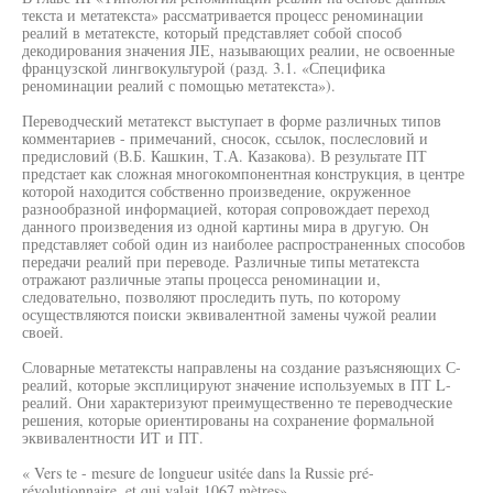
текста и метатекста» рассматривается процесс реноминации
реалий в метатексте, который представляет собой способ
декодирования значения JIE, называющих реалии, не освоенные
французской лингвокультурой (разд. 3.1. «Специфика
реноминации реалий с помощью метатекста»).
Переводческий метатекст выступает в форме различных типов
комментариев - примечаний, сносок, ссылок, послесловий и
предисловий (В.Б. Кашкин, Т.А. Казакова). В результате ПТ
предстает как сложная многокомпонентная конструкция, в центре
которой находится собственно произведение, окруженное
разнообразной информацией, которая сопровождает переход
данного произведения из одной картины мира в другую. Он
представляет собой один из наиболее распространенных способов
передачи реалий при переводе. Различные типы метатекста
отражают различные этапы процесса реноминации и,
следовательно, позволяют проследить путь, по которому
осуществляются поиски эквивалентной замены чужой реалии
своей.
Словарные метатексты направлены на создание разъясняющих С-
реалий, которые эксплицируют значение используемых в ПТ L-
реалий. Они характеризуют преимущественно те переводческие
решения, которые ориентированы на сохранение формальной
эквивалентности ИТ и ПТ.
« Vers te - mesure de longueur usitée dans la Russie pré-
révolutionnaire, et qui valait 1067 mètres».