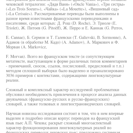
чеховской тетралогии: «Дядя Ваня» («Oncle Vania»), «Три сестры»
(«Les Trois Soeurs»), «Чайка» («La Mouette»), «Вишневый сад»
(«La Cerisaie»). Рассматриваемые переводы были выполнены в
разное время известными французскими переводчиками и
писателями, среди которых: Д. Рош (D. Roche), Э. Триоле (Е.
Triolet), Ж. Питоев (G. Pitoëff), Ж. Перро и Е. Каннак (G. Perros,
E. Cannae), Б. Сермон и Т. Галевски (T. Galievski, В. Sermonne), А.
Адамов (в обработке М. Кадо) (A. Adamov), А. Маркович и Ф.
Морван (A. Markovicz,
F. Morvan). Всего во французском тексте (и сопутствующем
метатексте, выступающем в форме различных типов комментариев
- примечаний, сносок, ссылок, послесловий, предисловий и т.п.)
методом сплошной выборки было выделено и проанализировано
3036 примеров с контекстами, содержащими лингвокультурные
реалии.
Сложный и комплексный характер исследуемой проблематики
обусловил необходимость привлечения в процессе анализа данных
двуязычных (французско-русских и русско-французских)
словарей, а также толковых и лингвострановедческих словарей.
Научная новизна исследования состоит в том, что в нем впервые
выделен и подробно описан корпус переводов на французский
язык пьес А.П. Чехова; раскрыт сложный многоаспектный
характер функционирования лингвокультурных реалий во
французских переводах чеховских пьес; предложена системная