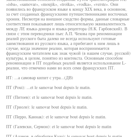
«isba», «samovar», «moujik», «troïka», «vodka», «verste». Они
появились во французском языке к концу XIX века, в основном,
за счет созданных французскими путешественниками восточных
хроник. Несмотря на внешнее сходство формы, данные словарные
соответствия показывают лишь относительную эквивалентность
между ЛЕ языка-донора и языка-рецептора (Н.К. Гарбовский). В
связи с этим переводчики пьес А.П. Чехова при реноминации
реалий русского быта далеко не всегда используют готовые
заимствования из русского языка, а прибегают к ним лишь в
случае, когда значение реалии, которая воспринимается
французским читателем как знак чужой (в нашем случае, русской)
культуры, в целом, понятно из контекста. Основным способом
реноминации в ПТ подобных реалий является использование L-
реалии, что отмечено нами во всех семи французских ПТ.
ИТ: ...а самовар кипит с утра...(ДВ)
ПТ (Poui): ...et le samovar bout depuis le matin.
ПТ (Питоев): et le samovar bout depuis le matin.
ПТ (Гриоле): le samovar bout depuis le matin.
ПТ (Перро, Каннак): et le samovar bout depuis le matin.
ПТ (Галевски, Сермон): et le samovar bout depuis le matin
ПТ (Адамов, в обработке Кадо): le samovar bout depuis le matin