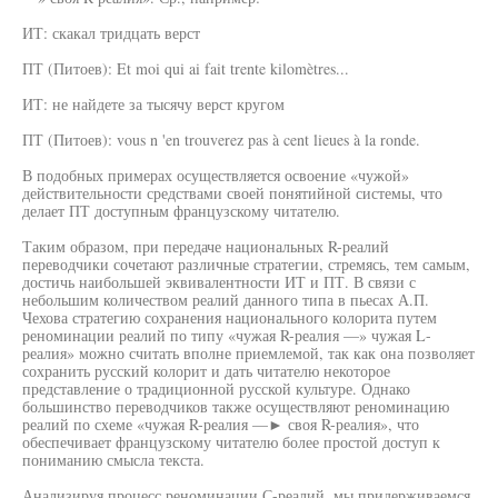
ИТ: скакал тридцать верст
ПТ (Питоев): Et moi qui ai fait trente kilomètres...
ИТ: не найдете за тысячу верст кругом
ПТ (Питоев): vous n 'en trouverez pas à cent lieues à la ronde.
В подобных примерах осуществляется освоение «чужой»
действительности средствами своей понятийной системы, что
делает ПТ доступным французскому читателю.
Таким образом, при передаче национальных R-реалий
переводчики сочетают различные стратегии, стремясь, тем самым,
достичь наибольшей эквивалентности ИТ и ПТ. В связи с
небольшим количеством реалий данного типа в пьесах А.П.
Чехова стратегию сохранения национального колорита путем
реноминации реалий по типу «чужая R-реалия —» чужая L-
реалия» можно считать вполне приемлемой, так как она позволяет
сохранить русский колорит и дать читателю некоторое
представление о традиционной русской культуре. Однако
большинство переводчиков также осуществляют реноминацию
реалий по схеме «чужая R-реалия —► своя R-реалия», что
обеспечивает французскому читателю более простой доступ к
пониманию смысла текста.
Анализируя процесс реноминации С-реалий, мы придерживаемся