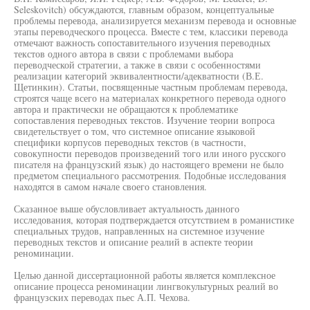
Seleskovitch) обсуждаются, главным образом, концептуальные
проблемы перевода, анализируется механизм перевода и основные
этапы переводческого процесса. Вместе с тем, классики перевода
отмечают важность сопоставительного изучения переводных
текстов одного автора в связи с проблемами выбора
переводческой стратегии, а также в связи с особенностями
реализации категорий эквивалентности/адекватности (В.Е.
Щетинкин). Статьи, посвященные частным проблемам перевода,
строятся чаще всего на материалах конкретного перевода одного
автора и практически не обращаются к проблематике
сопоставления переводных текстов. Изучение теории вопроса
свидетельствует о том, что системное описание языковой
специфики корпусов переводных текстов (в частности,
совокупности переводов произведений того или иного русского
писателя на французский язык) до настоящего времени не было
предметом специального рассмотрения. Подобные исследования
находятся в самом начале своего становления.
Сказанное выше обусловливает актуальность данного
исследования, которая подтверждается отсутствием в романистике
специальных трудов, направленных на системное изучение
переводных текстов и описание реалий в аспекте теории
реноминации.
Целью данной диссертационной работы является комплексное
описание процесса реноминации лингвокультурных реалий во
французских переводах пьес А.П. Чехова.