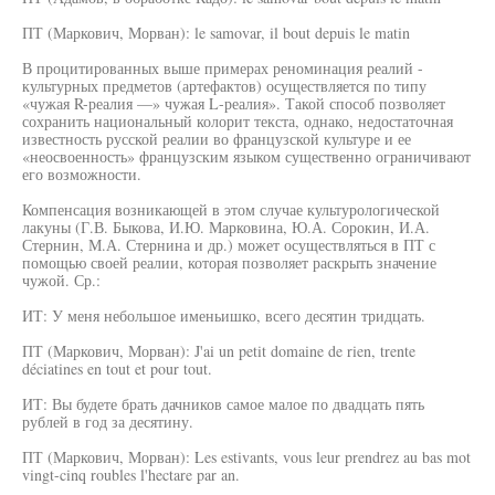
ПТ (Маркович, Морван): le samovar, il bout depuis le matin
В процитированных выше примерах реноминация реалий -
культурных предметов (артефактов) осуществляется по типу
«чужая R-реалия —» чужая L-реалия». Такой способ позволяет
сохранить национальный колорит текста, однако, недостаточная
известность русской реалии во французской культуре и ее
«неосвоенность» французским языком существенно ограничивают
его возможности.
Компенсация возникающей в этом случае культурологической
лакуны (Г.В. Быкова, И.Ю. Марковина, Ю.А. Сорокин, И.А.
Стернин, М.А. Стернина и др.) может осуществляться в ПТ с
помощью своей реалии, которая позволяет раскрыть значение
чужой. Ср.:
ИТ: У меня небольшое именьишко, всего десятин тридцать.
ПТ (Маркович, Морван): J'ai un petit domaine de rien, trente
déciatines en tout et pour tout.
ИТ: Вы будете брать дачников самое малое по двадцать пять
рублей в год за десятину.
ПТ (Маркович, Морван): Les estivants, vous leur prendrez au bas mot
vingt-cinq roubles l'hectare par an.