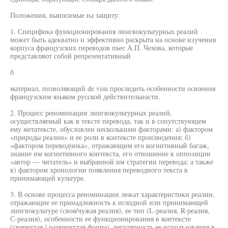
Положения, выносимые на защиту:
1. Специфика функционирования лингвокультурных реалий
может быть адекватно и эффективно раскрыта на основе изучения
корпуса французских переводов пьес А.П. Чехова, которые
представляют собой репрезентативный
б
материал, позволяющий de visu проследить особенности освоения
французским языком русской действительности.
2. Процесс реноминации лингвокультурных реалий,
осуществляемый как в тексте перевода, так и в сопутствующем
ему метатексте, обусловлен несколькими факторами: а) фактором
«природы реалии» и ее роли в контексте произведения; б)
«фактором переводчика», отражающим его когнитивный багаж,
знание им когнитивного контекста, его отношение к оппозиции
«автор — читатель» и выбранной им стратегии перевода; а также
в) фактором хронологии появления переводного текста в
принимающей культуре.
3. В основе процесса реноминации лежат характеристики реалии,
отражающие ее принадлежность к исходной или принимающей
лингвокультуре (своя/чужая реалия), ее тип (L-реалия, R-реалия,
С-реалия), особенности ее функционирования в контексте
(свернутая / развернутая форма), регулярность ее использования в