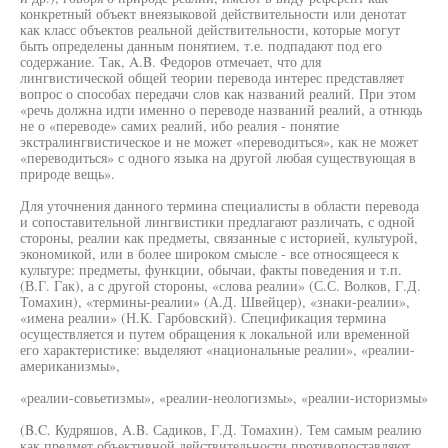
конкретный объект внеязыковой действительности или денотат
как класс объектов реальной действительности, которые могут
быть определены данным понятием, т.е. подпадают под его
содержание. Так, A.B. Федоров отмечает, что для
лингвистической общей теории перевода интерес представляет
вопрос о способах передачи слов как названий реалий. При этом
«речь должна идти именно о переводе названий реалий, а отнюдь
не о «переводе» самих реалий, ибо реалия - понятие
экстралингвистическое и не может «переводиться», как не может
«переводиться» с одного языка на другой любая существующая в
природе вещь».
Для уточнения данного термина специалисты в области перевода
и сопоставительной лингвистики предлагают различать, с одной
стороны, реалии как предметы, связанные с историей, культурой,
экономикой, или в более широком смысле - все относящееся к
культуре: предметы, функции, обычаи, факты поведения и т.п.
(В.Г. Гак), а с другой стороны, «слова реалии» (С.С. Волков, Г.Д.
Томахин), «термины-реалии» (А.Д. Швейцер), «знаки-реалии»,
«имена реалии» (Н.К. Гарбовский). Спецификация термина
осуществляется и путем обращения к локальной или временной
его характеристике: выделяют «национальные реалии», «реалии-
американизмы»,
«реалии-совьетизмы», «реалии-неологизмы», «реалии-историзмы»
(B.C. Кудряшов, A.B. Садиков, Г.Д. Томахин). Тем самым реалию
как предмет объективной действительности противопоставляют