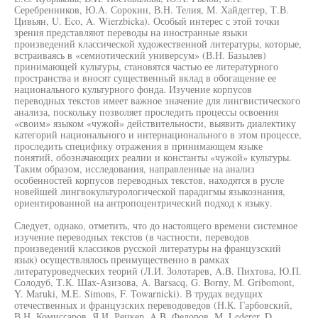
Серебренников, Ю.А. Сорокин, В.Н. Телия, М. Хайдеггер, Т.В.
Цивьян, U. Eco, A. Wierzbicka). Особый интерес с этой точки
зрения представляют переводы на иностранные языки
произведений классической художественной литературы, которые,
встраиваясь в «семиотический универсум» (В.Н. Базылев)
принимающей культуры, становятся частью ее литературного
пространства и вносят существенный вклад в обогащение ее
национального культурного фонда. Изучение корпусов
переводных текстов имеет важное значение для лингвистического
анализа, поскольку позволяет проследить процессы освоения
«своим» языком «чужой» действительности, выявить диалектику
категорий национального и интернационального в этом процессе,
проследить специфику отражения в принимающем языке
понятий, обозначающих реалии и константы «чужой» культуры.
Таким образом, исследования, направленные на анализ
особенностей корпусов переводных текстов, находятся в русле
новейшей лингвокультурологической парадигмы языкознания,
ориентированной на антропоцентрический подход к языку.
Следует, однако, отметить, что до настоящего времени системное
изучение переводных текстов (в частности, переводов
произведений классиков русской литературы на французский
язык) осуществлялось преимущественно в рамках
литературоведческих теорий (Л.И. Золотарев, A.B. Пихтова, Ю.П.
Солодуб, Т.К. Шах-Азизова, A. Barsacq, G. Borny, M. Gribomont,
Y. Maruki, M.E. Simons, F. Towarnicki). В трудах ведущих
отечественных и французских переводоведов (Н.К. Гарбовский,
В.Н. Комиссаров, Я.И. Рецкер, A.B. Федоров, М. Lederer, D.