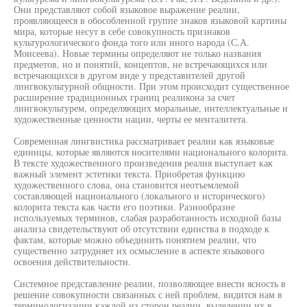
Они представляют собой языковое выражение реалии,
проявляющееся в обособленной группе знаков языковой картины
мира, которые несут в себе совокупность признаков
культурологического фонда того или иного народа (С.А.
Моисеева). Новые термины определяют не только названия
предметов, но и понятий, концептов, не встречающихся или
встречающихся в другом виде у представителей другой
лингвокультурной общности. При этом происходит существенное
расширение традиционных границ реаликона за счет
лингвокультурем, определяющих моральные, интеллектуальные и
художественные ценности нации, черты ее менталитета.
Современная лингвистика рассматривает реалии как языковые
единицы, которые являются носителями национального колорита.
В тексте художественного произведения реалия выступает как
важный элемент эстетики текста. Приобретая функцию
художественного слова, она становится неотъемлемой
составляющей национального (локального и исторического)
колорита текста как части его поэтики. Разнообразие
используемых терминов, слабая разработанность исходной базы
анализа свидетельствуют об отсутствии единства в подходе к
фактам, которые можно объединить понятием реалии, что
существенно затрудняет их осмысление в аспекте языкового
освоения действительности.
Системное представление реалии, позволяющее внести ясность в
решение совокупности связанных с ней проблем, видится нам в
терминологизации каждой из сторон реалии, выделении их в