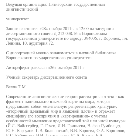
Ведущая организация: Пятигорский государственный
лингвистический
университет
Защита состоится «28» ноября 2011г. в 12:00 на заседании
диссертационного совета Д 212.038.16 в Воронежском
государственном университете по адресу: 394006, г. Воронеж, пл.
Ленина, 10, аудитория 72.
С диссертацией можно ознакомиться в научной библиотеке
Воронежского государственного университета.
Автореферат разослан «26» октября 2011 г.
Ученый секретарь диссертационного совета
Велла Т.М.
Современные лингвистические теории рассматривают текст как
фрагмент национально-языковой картины мира, которая
представляет собой «ментальную репрезентацию культуры»,
«вторичный идеальный мир в языковой плоти» и отражает
специфику его восприятия и «картирования» с учетом
особенностей мышления представителей той или иной культуры
(Й.Л. Вайсгербер, Г. Гачев, Л.И. Гришаева, В. фон Гумбольдт,
Ю.Н. Караулов, Г.В. Колшанский, В.В. Корнева, O.A. Корнилов,
Е.С. Кубрякова, В.И. Постовалова, Ю.А. Рылов, Б.А.