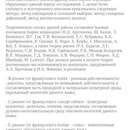
образующих единый корпус исследования. С целью более
глубокого и всестороннего описания привлекались следующие
методы: метод наблюдения и сплошной выборки; метод словарных
дефиниций, метод контекстуального анализа.
Теоретическую основу данной работы составляют базовые
положения теории номинации (Н.Д. Арутюнова, Ш. Балли, Э.
Бенвенист, В.Г. Гак, Г.В. Колшанский, Е.С. Кубрякова, Б.А.
Серебренников, P. Guiraud, К. Heger, S. Kripke, J. Marouzeau, A.
Rey, S. Soames), а также теории реалии (P.A. Будагов, Л.Г.
Веденина, С.И. Влахов, Н.К. Гарбовский, Р.К. Миньяр-Белоручев,
B.JI. Муравьев, Г.Д. Томахин, A.B. Федоров, С.П. Флорин, А.Д.
Швейцер, М. Lederer). При анализе реалии в аспекте теории
реноминации мы основываемся на концепции, предложенной
A.A. Кретовым и H.A. Фененко, и различаем:
- R-реалии (от французского réalité - реальная действительность)
-денотаты, представленные во внеязыковой действительности и
составляющие часть природной и материально-культурной среды,
окружающей носителей данного языка;
- С-реалии (от французского concept culturel - культурные
концепты) -десигнаты, понятия, представления, составляющие
духовно-интеллектуальную среду обитания носителей данного
языка;
- L-реалии (от французского lexème - слово) - номинативные
единицы, образующие словарь данного языка.