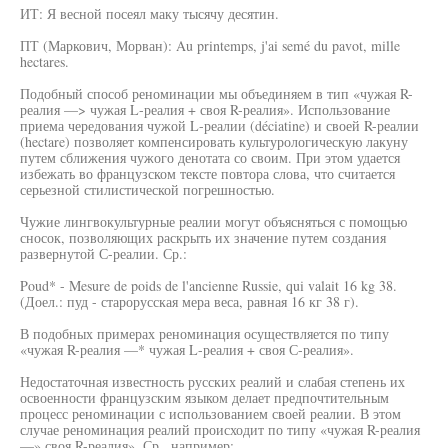
ИТ: Я весной посеял маку тысячу десятин.
ПТ (Маркович, Морван): Au printemps, j'ai semé du pavot, mille
hectares.
Подобный способ реноминации мы объединяем в тип «чужая R-
реалия —> чужая L-реалия + своя R-реалия». Использование
приема чередования чужой L-реалии (déciatine) и своей R-реалии
(hectare) позволяет компенсировать культурологическую лакуну
путем сближения чужого денотата со своим. При этом удается
избежать во французском тексте повтора слова, что считается
серьезной стилистической погрешностью.
Чужие лингвокультурные реалии могут объясняться с помощью
сносок, позволяющих раскрыть их значение путем создания
развернутой С-реалии. Ср.:
Poud* - Mesure de poids de l'ancienne Russie, qui valait 16 kg 38.
(Доел.: пуд - старорусская мера веса, равная 16 кг 38 г).
В подобных примерах реноминация осуществляется по типу
«чужая R-реалия —* чужая L-реалия + своя С-реалия».
Недостаточная известность русских реалий и слабая степень их
освоенности французским языком делает предпочтительным
процесс реноминации с использованием своей реалии. В этом
случае реноминация реалий происходит по типу «чужая R-реалия
—» своя R-реалия». Ср., например: