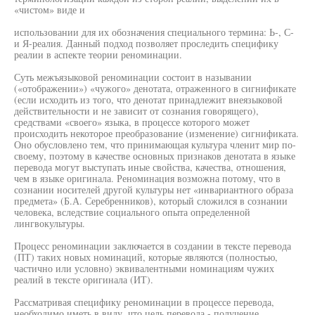
«чистом» виде и
использовании для их обозначения специального термина: Ь-, С-
и Я-реалия. Данный подход позволяет проследить специфику
реалии в аспекте теории реноминации.
Суть межъязыковой реноминации состоит в назывании
(«отображении») «чужого» денотата, отраженного в сигнификате
(если исходить из того, что денотат принадлежит внеязыковой
действительности и не зависит от сознания говорящего),
средствами «своего» языка, в процессе которого может
происходить некоторое преобразование (изменение) сигнификата.
Оно обусловлено тем, что принимающая культура членит мир по-
своему, поэтому в качестве основных признаков денотата в языке
перевода могут выступать иные свойства, качества, отношения,
чем в языке оригинала. Реноминация возможна потому, что в
сознании носителей другой культуры нет «инвариантного образа
предмета» (Б.А. Серебренников), который сложился в сознании
человека, вследствие социального опыта определенной
лингвокультуры.
Процесс реноминации заключается в создании в тексте перевода
(ПТ) таких новых номинаций, которые являются (полностью,
частично или условно) эквивалентными номинациям чужих
реалий в тексте оригинала (ИТ).
Рассматривая специфику реноминации в процессе перевода,
необходимо иметь в виду, что цель перевода - получение