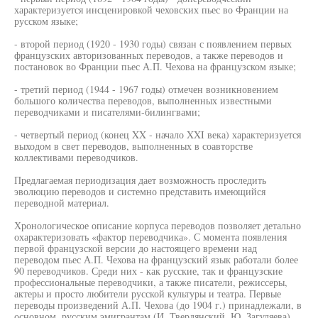
характеризуется инсценировкой чеховских пьес во Франции на
русском языке;
- второй период (1920 - 1930 годы) связан с появлением первых
французских авторизованных переводов, а также переводов и
постановок во Франции пьес А.П. Чехова на французском языке;
- третий период (1944 - 1967 годы) отмечен возникновением
большого количества переводов, выполненных известными
переводчиками и писателями-билингвами;
- четвертый период (конец XX - начало XXI века) характеризуется
выходом в свет переводов, выполненных в соавторстве
коллективами переводчиков.
Предлагаемая периодизация дает возможность проследить
эволюцию переводов и системно представить имеющийся
переводной материал.
Хронологическое описание корпуса переводов позволяет детально
охарактеризовать «фактор переводчика». С момента появления
первой французской версии до настоящего времени над
переводом пьес А.П. Чехова на французский язык работали более
90 переводчиков. Среди них - как русские, так и французские
профессиональные переводчики, а также писатели, режиссеры,
актеры и просто любители русской культуры и театра. Первые
переводы произведений А.П. Чехова (до 1904 г.) принадлежали, в
основном, русским эмигрантам (И. Твердянский, Ю. Загуляева),