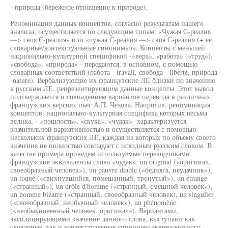
- природа (бережное отношение к природе).
Реноминация данных концептов, согласно результатам нашего
анализа, осуществляется по следующим типам: «Чужая С-реалия
—> своя С-реалия» или «чужая С-реалия —> своя С-реалия (+ ее
словарные/контекстуальные синонимы)». Концепты с меньшей
национально-культурной спецификой -«вера», «работа» («труд»),
«свобода», «природа» - передаются, в основном, с помощью
словарных соответствий (работа - travail, свобода - liberté, природа
-nature). Вербализующие их французские ЛЕ близки по значению
к русским ЛЕ, репрезентирующим данные концепты. Этот вывод
подтверждается и совпадением вариантов перевода в различных
французских версиях пьес А.П. Чехова. Напротив, реноминация
концептов, национально-культурная специфика которых весьма
велика, - «пошлость», «скука», «чудак» -характеризуется
значительной вариативностью и осуществляется с помощью
нескольких французских ЛЕ, каждая из которых по объему своего
значения не полностью совпадает с исходным русским словом. В
качестве примера приведем используемые переводчиками
французские эквиваленты слова «чудак»: un original («оригинал,
своеобразный человек»), un pauvre diable («бедняга, неудачник»),
un toqué («свихнувшийся, помешанный, тронутый»), un étrange
(«странный»), un drôle d'homme («странный, смешной человек»),
un homme bizarre («странный, своеобразный человек), un singulier
(«своеобразный, необычный человек»), un phénomène
(«необыкновенный человек, оригинал»). Вариантами,
эксплицирующими значение данного слова, выступают как
словарные, так и контекстуальные синонимы эквивалентного