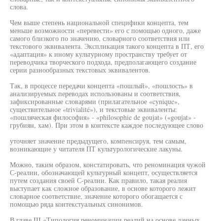
слова.
Чем выше степень национальной специфики концепта, тем
меньше возможности «перевести» его с помощью одного, даже
самого близкого по значению, словарного соответствия или
текстового эквивалента. Экспликация такого концепта в ПТ, его
«адаптация» к иному культурному пространству требует от
переводчика творческого подхода, предполагающего создание
серии разнообразных текстовых эквивалентов.
Так, в процессе передачи концепта «пошлый», «пошлость» в
анализируемых переводах использованы и соответствия,
зафиксированные словарями (прилагательное «cynique»,
существительное «trivialité»), и текстовые эквиваленты:
«пошляческая философия» - «philosophie de goujat» («goujat» -
грубиян, хам). При этом в контексте каждое последующее слово
уточняет значение предыдущего, компенсируя, тем самым,
возникающие у читателя ПТ культурологические лакуны.
Можно, таким образом, констатировать, что реноминация чужой
С-реалии, обозначающей культурный концепт, осуществляется
путем создания своей С-реалии. Как правило, такая реалия
выступает как сложное образование, в основе которого лежит
словарное соответствие, значение которого обогащается с
помощью ряда контекстуальных синонимов.
В главе III «Типология реноминации реалий на основе данных