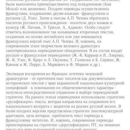
были выполнены преимущественно под псевдонимом (Jean
Moscal) или анонимно. Позднее переводы осуществлялись
французами, владевшими двумя языками -французским и
русским (Д. Рош). Затем к пьесам А.П. Чехова обратились
писатели русского происхождения - носители двух языков и
культур (Ж. Питоев, Э. Триоле, А. Адамов). Особо следует
отметить возникновение так называемых вторичных текстов,
созданных на основе английских или уже имеющихся
французских версий пьес А.П. Чехова. И, наконец, на
современном этапе творчеством великого драматурга
заинтересовались переводческие объединения. В их состав входят
русские и французские переводчики (Ж.-К. Каррьер и JI. Лаврова;
Ж.-К. Уэнс, К. Краус и Л. Окунева; Т. Галевски и Б. Сермон; Ж.
Каннак и Ж. Перро; А. Маркович и Ф. Морван и др.).
Эволюция восприятия во Франции эстетики чеховской
драматургии - от прочтения пьес писателя как документально-
исторических текстов с ярко выраженной национально-культурной
спецификой - к пониманию их общечеловеческого характера -
получила непосредственное отражение в выборе переводческой
стратегии. На ранних этапах переводчики использовали стратегию
«русификации» текста, которая направлена на сохранение его
национального колорита с акцентом на реалии русской жизни. В
более поздних версиях представлены стратегии лингвокультурной
адаптации, цель которых -приблизить текст перевода к
французскому читателю. И, наконец, современные переводы
ориентированы на стратегию «дерусификации» ПТ, на лишение
текста его ярко выраженной национальной окраски,