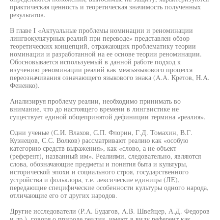
практическая ценность и теоретическая значимость полученных
результатов.
В главе I «Актуальные проблемы номинации и реноминации
лингвокультурных реалий при переводе» представлен обзор
теоретических концепций, отражающих проблематику теории
номинации и разработанной на ее основе теории реноминации.
Обосновывается используемый в данной работе подход к
изучению реноминации реалий как межъязыкового процесса
переозначивания означающего языкового знака (A.A. Кретов, H.A.
Фененко).
Анализируя проблему реалии, необходимо принимать во
внимание, что до настоящего времени в лингвистике не
существует единой общепринятой дефиниции термина «реалия».
Одни ученые (С.И. Влахов, С.П. Флорин, Г.Д. Томахин, В.Г.
Кузнецов, С.С. Волков) рассматривают реалию как «особую
категорию средств выражения», как «слово, а не объект
(референт), названный им». Реалиями, следовательно, являются
слова, обозначающие предметы и понятия быта и культуры,
исторической эпохи и социального строя, государственного
устройства и фольклора, т.е. лексические единицы (ЛЕ),
передающие специфические особенности культуры одного народа,
отличающие его от других народов.
Другие исследователи (P.A. Будагов, A.B. Швейцер, А.Д. Федоров
и др.), говоря о природе реалии, имеют в виду референт как