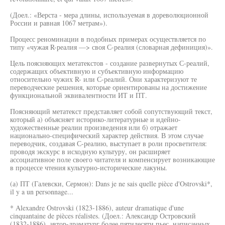
(Доел.: «Верста - мера длины, используемая в дореволюционной
России и равная 1067 метрам»).
Процесс реноминации в подобных примерах осуществляется по
типу «чужая R-реалия —> своя С-реалия (словарная дефиниция)».
Цель поясняющих метатекстов - создание развернутых С-реалий,
содержащих объективную и субъективную информацию
относительно чужих R- или С-реалий. Они характеризуют те
переводческие решения, которые ориентированы на достижение
функциональной эквивалентности ИТ и ПТ.
Поясняющий метатекст представляет собой сопутствующий текст,
который а) объясняет историко-литературные и идейно-
художественные реалии произведения или б) отражает
национально-специфический характер действия. В этом случае
переводчик, создавая С-реалию, выступает в роли просветителя:
проводя экскурс в исходную культуру, он расширяет
ассоциативное поле своего читателя и компенсирует возникающие
в процессе чтения культурно-исторические лакуны.
(а) ПТ (Галевски, Сермон): Dans je ne sais quelle pièce d'Ostrovski*,
il y a un personnage...
* Alexandre Ostrovski (1823-1886), auteur dramatique d'une
cinquantaine de pièces réalistes. (Доел.: Александр Островский
(1832-1886), автор-драматург более пятидесяти пьес, написанных