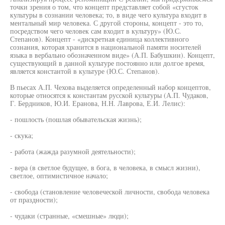
точки зрения о том, что концепт представляет собой «сгусток
культуры в сознании человека; то, в виде чего культура входит в
ментальный мир человека. С другой стороны, концепт - это то,
посредством чего человек сам входит в культуру» (Ю.С.
Степанов). Концепт - «дискретная единица коллективного
сознания, которая хранится в национальной памяти носителей
языка в вербально обозначенном виде» (А.П. Бабушкин). Концепт,
существующий в данной культуре постоянно или долгое время,
является константой в культуре (Ю.С. Степанов).
В пьесах А.П. Чехова выделяется определенный набор концептов,
которые относятся к константам русской культуры (А.П. Чудаков,
Г. Бердников, Ю.И. Еранова, Н.Н. Лаврова, Е.И. Лелис):
- пошлость (пошлая обывательская жизнь);
- скука;
- работа (жажда разумной деятельности);
- вера (в светлое будущее, в бога, в человека, в смысл жизни),
светлое, оптимистичное начало;
- свобода (становление человеческой личности, свобода человека
от праздности);
- чудаки (странные, «смешные» люди);