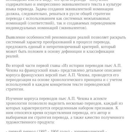
содержательно и импрессивно эквивалентного текста в культуре
языка перевода. Задача создания эквивалентной номинации
должна, следовательно, решаться в русле общей стратегии
перевода с использованием как системных межъязыковых
номинаций (соответствий), так и создаваемых переводчиком
индивидуальных номинаций (эквивалентов).
Выявление особенностей реноминации реалий позволяет раскрыть
системный характер преобразований в процессе перевода,
предложить единый и непротиворечивый критерий, который
может быть положен в основу дефиниции и классификации
реалий.
Во второй части первой главы «Из истории переводов пьес А.П.
Чехова на французский язык» представлено детальное описание
корпуса французских версий пьес А.П. Чехова, проводится его
периодизация на основе хронологического принципа и с учетом
используемой в каждом конкретном тексте переводческой
стратегии.
Изучение корпуса переводов пьес А.П. Чехова в аспекте
хронологии позволило выделить несколько периодов, каждый из
которых характеризуется определенным набором признаков. К
ним относятся время осуществления перевода, его автор и
выбираемая им стратегия перевода, а также качество полученного
художественного продукта:
- первый период (1892 - 1904 годы) - допереводческий -