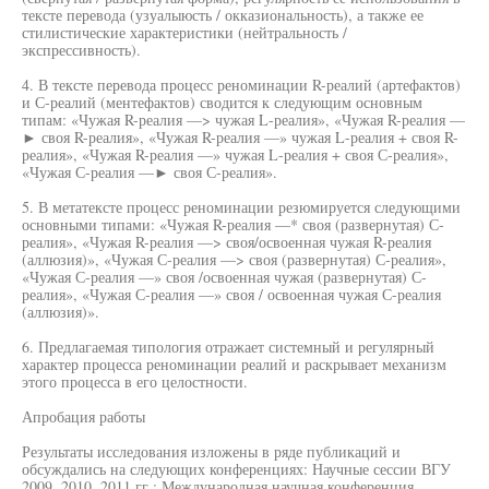
тексте перевода (узуалыюсть / окказиональность), а также ее
стилистические характеристики (нейтральность /
экспрессивность).
4. В тексте перевода процесс реноминации R-реалий (артефактов)
и С-реалий (ментефактов) сводится к следующим основным
типам: «Чужая R-реалия —> чужая L-реалия», «Чужая R-реалия —
► своя R-реалия», «Чужая R-реалия —» чужая L-реалия + своя R-
реалия», «Чужая R-реалия —» чужая L-реалия + своя С-реалия»,
«Чужая С-реалия —► своя С-реалия».
5. В метатексте процесс реноминации резюмируется следующими
основными типами: «Чужая R-реалия —* своя (развернутая) С-
реалия», «Чужая R-реалия —> своя/освоенная чужая R-реалия
(аллюзия)», «Чужая С-реалия —> своя (развернутая) С-реалия»,
«Чужая С-реалия —» своя /освоенная чужая (развернутая) С-
реалия», «Чужая С-реалия —» своя / освоенная чужая С-реалия
(аллюзия)».
6. Предлагаемая типология отражает системный и регулярный
характер процесса реноминации реалий и раскрывает механизм
этого процесса в его целостности.
Апробация работы
Результаты исследования изложены в ряде публикаций и
обсуждались на следующих конференциях: Научные сессии ВГУ
2009, 2010, 2011 гг.; Международная научная конференция