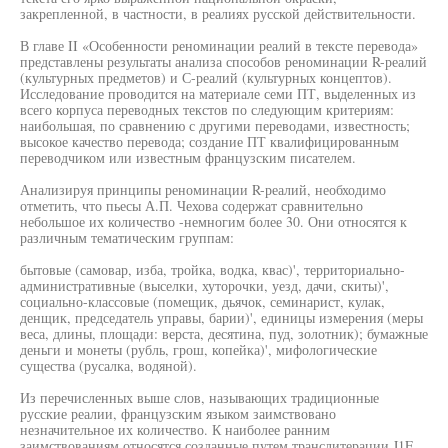
закрепленной, в частности, в реалиях русской действительности.
В главе II «Особенности реноминации реалий в тексте перевода»
представлены результаты анализа способов реноминации R-реалий
(культурных предметов) и С-реалий (культурных концептов).
Исследование проводится на материале семи ПТ, выделенных из
всего корпуса переводных текстов по следующим критериям:
наибольшая, по сравнению с другими переводами, известность;
высокое качество перевода; создание ПТ квалифицированным
переводчиком или известным французским писателем.
Анализируя принципы реноминации R-реалий, необходимо
отметить, что пьесы А.П. Чехова содержат сравнительно
небольшое их количество -немногим более 30. Они относятся к
различным тематическим группам:
бытовые (самовар, изба, тройка, водка, квас)', территориально-
административные (выселки, хуторочки, уезд, дачи, скиты)',
социально-классовые (помещик, дьячок, семинарист, кулак,
денщик, председатель управы, барии)', единицы измерения (меры
веса, длины, площади: верста, десятина, пуд, золотник); бумажные
деньги и монеты (рубль, грош, копейка)', мифологические
существа (русалка, водяной).
Из перечисленных выше слов, называющих традиционные
русские реалии, французским языком заимствовано
незначительное их количество. К наиболее ранним
заимствованиям относятся созданные путем транслитерации J1E