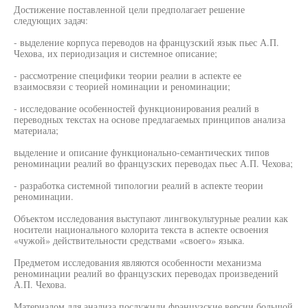
Достижение поставленной цели предполагает решение
следующих задач:
- выделение корпуса переводов на французский язык пьес А.П.
Чехова, их периодизация и системное описание;
- рассмотрение специфики теории реалии в аспекте ее
взаимосвязи с теорией номинации и реноминации;
- исследование особенностей функционирования реалий в
переводных текстах на основе предлагаемых принципов анализа
материала;
выделение и описание функционально-семантических типов
реноминации реалий во французских переводах пьес А.П. Чехова;
- разработка системной типологии реалий в аспекте теории
реноминации.
Объектом исследования выступают лингвокультурные реалии как
носители национального колорита текста в аспекте освоения
«чужой» действительности средствами «своего» языка.
Предметом исследования являются особенности механизма
реноминации реалий во французских переводах произведений
А.П. Чехова.
Материалом для анализа послужили французские версии большой