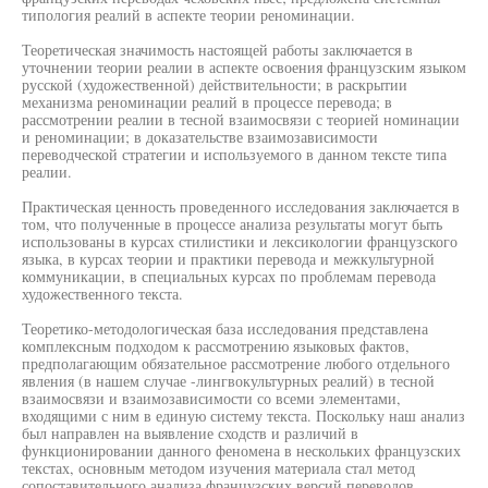
типология реалий в аспекте теории реноминации.
Теоретическая значимость настоящей работы заключается в
уточнении теории реалии в аспекте освоения французским языком
русской (художественной) действительности; в раскрытии
механизма реноминации реалий в процессе перевода; в
рассмотрении реалии в тесной взаимосвязи с теорией номинации
и реноминации; в доказательстве взаимозависимости
переводческой стратегии и используемого в данном тексте типа
реалии.
Практическая ценность проведенного исследования заключается в
том, что полученные в процессе анализа результаты могут быть
использованы в курсах стилистики и лексикологии французского
языка, в курсах теории и практики перевода и межкультурной
коммуникации, в специальных курсах по проблемам перевода
художественного текста.
Теоретико-методологическая база исследования представлена
комплексным подходом к рассмотрению языковых фактов,
предполагающим обязательное рассмотрение любого отдельного
явления (в нашем случае -лингвокультурных реалий) в тесной
взаимосвязи и взаимозависимости со всеми элементами,
входящими с ним в единую систему текста. Поскольку наш анализ
был направлен на выявление сходств и различий в
функционировании данного феномена в нескольких французских
текстах, основным методом изучения материала стал метод
сопоставительного анализа французских версий переводов,