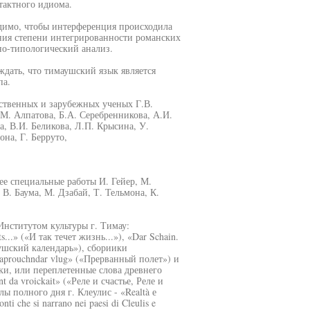
тактного идиома.
одимо, чтобы интерференция происходила
ния степени интегрированности романских
о-типологический анализ.
дать, что тимаушский язык является
па.
ственных и зарубежных ученых Г.В.
.М. Алпатова, Б.А. Серебренникова, А.И.
, В.И. Беликова, Л.П. Крысина, У.
она, Г. Берруто,
ее специальные работы И. Гейер, М.
 В. Баума, М. Дзабай, Т. Тельмона, К.
нститутом культуры г. Тимау:
..» («И так течет жизнь...»), «Dar Schain.
аушский календарь»), сбориики
prouchndar vlug» («Прерванный полет») и
ошки, или переплетенные слова древнего
nt da vroickait» («Реле и счастье, Реле и
ы полного дня г. Клеулис - «Realtà е
nti che si narrano nei paesi di Cleulis e