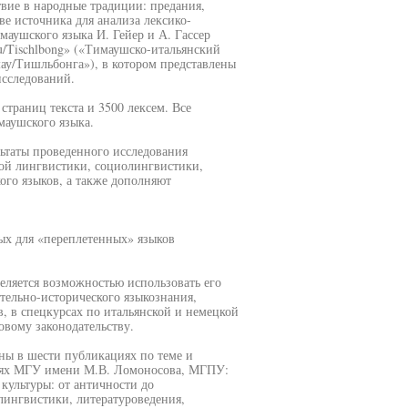
твие в народные традиции: предания,
ве источника для анализа лексико-
аушского языка И. Гейер и А. Гассер
imau/Tischlbong» («Тимаушско-итальянский
ау/Тишльбонга»), в котором представлены
исследований.
страниц текста и 3500 лексем. Все
маушского языка.
льтаты проведенного исследования
ной лингвистики, социолингвистики,
ого языков, а также дополняют
ых для «переплетенных» языков
еляется возможностью использовать его
тельно-исторического языкознания,
, в спецкурсах по итальянской и немецкой
овому законодательству.
ны в шести публикациях по теме и
иях МГУ имени М.В. Ломоносова, МГПУ:
культуры: от античности до
лингвистики, литературоведения,