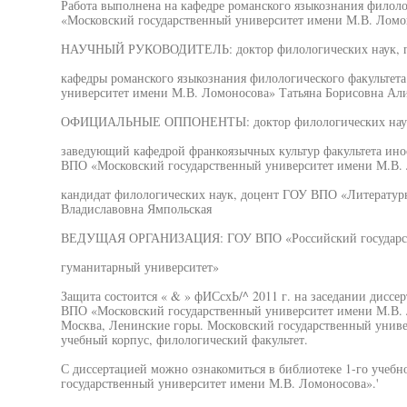
Работа выполнена на кафедре романского языкознания филол
«Московский государственный университет имени М.В. Ломо
НАУЧНЫЙ РУКОВОДИТЕЛЬ: доктор филологических наук, п
кафедры романского языкознания филологического факульте
университет имени М.В. Ломоносова» Татьяна Борисовна Ал
ОФИЦИАЛЬНЫЕ ОППОНЕНТЫ: доктор филологических наук,
заведующий кафедрой франкоязычных культур факультета ин
ВПО «Московский государственный университет имени М.В. 
кандидат филологических наук, доцент ГОУ ВПО «Литератур
Владиславовна Ямпольская
ВЕДУЩАЯ ОРГАНИЗАЦИЯ: ГОУ ВПО «Российский государс
гуманитарный университет»
Защита состоится « & » фИСсхЬ/^ 2011 г. на заседании диссе
ВПО «Московский государственный университет имени М.В. Л
Москва, Ленинские горы. Московский государственный униве
учебный корпус, филологический факультет.
С диссертацией можно ознакомиться в библиотеке 1-го уче
государственный университет имени М.В. Ломоносова».'