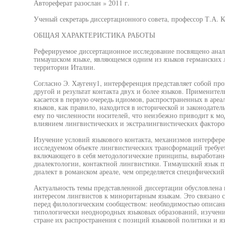
Автореферат разослан » 2011 г.
Ученый секретарь диссертационного совета, профессор Т.А. 
ОБЩАЯ ХАРАКТЕРИСТИКА РАБОТЫ
Реферируемое диссертационное исследование посвящено ана
тимаушском языке, являющемся одним из языков германских
территории Италии.
Согласно Э. Хаугену1, интерференция представляет собой про
другой и результат контакта двух и более языков. Применител
касается в первую очередь идиомов, распространенных в ареа
языков, как правило, находится в исторической и законодател
ему по численности носителей, что неизбежно приводит к м
влиянием лингвистических и экстралингвистических факторо
Изучение условий языкового контакта, механизмов интерфер
исследуемом объекте лингвистических трансформаций требуе
включающего в себя методологические принципы, выработанн
диалектологии, контактной лингвистики. Тимаушский язык п
диалект в романском ареале, чем определяется специфический
Актуальность темы представленной диссертации обусловлена 
интересом лингвистов к миноритарным языкам. Это связано
перед филологическим сообществом: необходимостью описани
типологически неоднородных языковых образований, изучен
стране их распространения с позиций языковой политики и яз