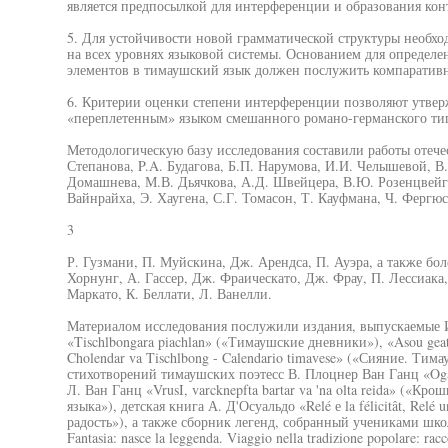
является предпосылкой для интерференции и образования кон
5. Для устойчивости новой грамматической структуры необх
на всех уровнях языковой системы. Основанием для определе
элементов в тимаушский язык должен послужить компаративн
6. Критерии оценки степени интерференции позволяют утверж
«переплетенным» языком смешанного романо-германского ти
Методологическую базу исследования составили работы отече
Степанова, P.A. Будагова, Б.П. Нарумова, И.И. Челышевой, В
Домашнева, М.В. Дьячкова, А.Д. Швейцера, В.Ю. Розенцвейга
Вайнрайха, Э. Хаугена, С.Г. Томасон, Т. Кауфмана, Ч. Фергюс
3
Р. Гузмани, П. Муйскина, Дж. Арендса, П. Ауэра, а также бол
Хорнунг, А. Гассер, Дж. Фраическато, Дж. Фрау, П. Лессиака,
Маркато, К. Беллати, Л. Ванелли.
Материалом исследования послужили издания, выпускаемые И
«Tischlbongara piachlan» («Тимаушские дневники»), «Asou geats.
Cholendar va Tischlbong - Calendario timavese» («Сияние. Тим
стихотворений тимаушских поэтесс В. Плоцнер Ван Ганц «Oga
Л. Ван Ганц «VrusI, varcknepfta bartar va 'na olta reida» («Кр
языка»), детская книга А. Д'Осуальдо «Relé е la félicitât, Relé u
радость»), а также сборник легенд, собранный учениками школ
Fantasia: nasce la leggenda. Viaggio nella tradizione popolare: racco