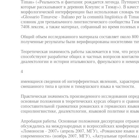
Timau» («Реальность и фантазия: рождается легенда. Путешес
которые рассказывают в деревнях Клеулис и Тимау»). В качест
морфологической интерференции был использован словарь тим
«Glossario Timavese - Italiano per la comunità lingüistica di T
словник для трехъязычного лингвистического сообщества Тим
7408 лексем, а также материал, собранный во время полевых 
Общий объем исследованного материала составляет около 800 
полученные результаты были верифицированы носителями ти
Теоретическая значимость работы заключается в том, что резу
способствуют разработке общих и частных вопросов контакт
диалектологии и истории итальянского, фриульского и немецк
4
имеющиеся сведения об интерферентных явлениях, характерн
смешанного типа в целом и тимаушского языка в частности.
Практическая значимость произведенного исследования опред
основные положения в теоретических курсах общего и сравни
сопоставительной грамматики романских и германских языков
социолингвистике, диалектологии, языковой политике и язык
Апробация работы. Основные положения диссертации отраже
обсуждались на международных и всероссийских конференц
«Ломоносов - 2007» (апрель 2007, МГУ), «Романские языки и 
современности» (ноябрь 2007, МГУ), «Актуальные проблемы 