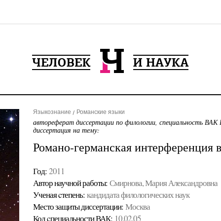
Языкознание
Романские языки
автореферат диссертации по филологии, специальность ВАК 
диссертация на тему:
Романо-германская интерференция 
Год:
2011
Автор научной работы:
Смирнова, Мария Александровна
Ученая cтепень:
кандидата филологических наук
Место защиты диссертации:
Москва
Код cпециальности ВАК:
10.02.05