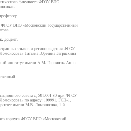
огического факультета ФГОУ ВПО
носова».
рофессор
та ФГОУ ВПО «Московский государственный
исова
 доцент,
остранных языков и регионоведения ФГОУ
Ломоносова» Татьяна Юрьевна Загрязкина
ный институт имени A.M. Горького» Анна
твенный
ртационного совета Д 501.001.80 при ФГОУ
омоносова» по адресу: 199991, ГСП-1,
рситет имени М.В. Ломоносова, 1-й
бного корпуса ФГОУ ВПО «Московский