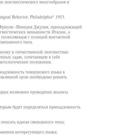
ия лингвистического многообразия и
ngual Behavior. Philadelphia^ 1953.
е Фриули -Венеция Джулия, принадлежащий
нгвистических меньшинств Италии, а
, позволяющая с позиций контактной
смешанного типа.
нному в отечественной лингвистике
нных задач, сочетающем в себе
актологические положения.
инадлежность тимаушского языка к
авленной цели необходимо решить
торых возможно проведение анализа
оторым будет определяться принадлежность
 описать идиом смешанного типа;
ранения интересующего языка;