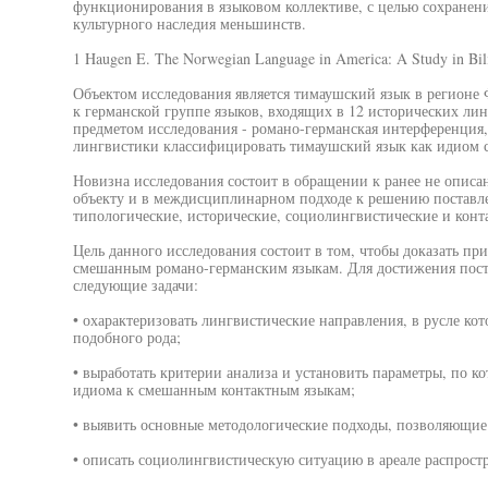
функционирования в языковом коллективе, с целью сохранен
культурного наследия меньшинств.
1 Haugen E. The Norwegian Language in America: A Study in Bili
Объектом исследования является тимаушский язык в регион
к германской группе языков, входящих в 12 исторических ли
предметом исследования - романо-германская интерференция
лингвистики классифицировать тимаушский язык как идиом 
Новизна исследования состоит в обращении к ранее не описа
объекту и в междисциплинарном подходе к решению поставле
типологические, исторические, социолингвистические и конт
Цель данного исследования состоит в том, чтобы доказать пр
смешанным романо-германским языкам. Для достижения пост
следующие задачи:
• охарактеризовать лингвистические направления, в русле ко
подобного рода;
• выработать критерии анализа и установить параметры, по к
идиома к смешанным контактным языкам;
• выявить основные методологические подходы, позволяющие
• описать социолингвистическую ситуацию в ареале распрост