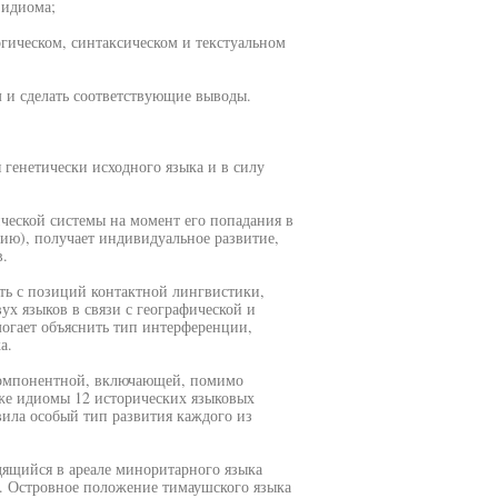
 идиома;
гическом, синтаксическом и текстуальном
 и сделать соответствующие выводы.
 генетически исходного языка и в силу
еской системы на момент его попадания в
ию), получает индивидуальное развитие,
.
ить с позиций контактной лингвистики,
ух языков в связи с географической и
огает объяснить тип интерференции,
а.
окомпонентной, включающей, помимо
кже идиомы 12 исторических языковых
ила особый тип развития каждого из
ящийся в ареале миноритарного языка
о. Островное положение тимаушского языка