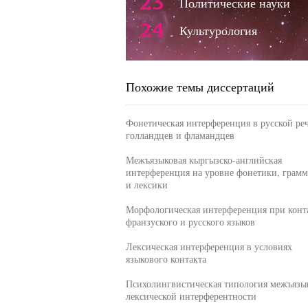
23
Политические науки
24
Культурология
Похожие темы диссертаций
Фонетическая интерференция в русской ре
голландцев и фламандцев
Межъязыковая кыргызско-английская
интерференция на уровне фонетики, грам
и лексики
Морфологическая интерференция при конт
франзуского и русского языков
Лексическая интерференция в условиях
языкового контакта
Психолингвистическая типология межъязы
лексической интерферентности