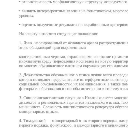
• охарактеризовать морфологическую структуру исследуемого
• выявить интерферентные явления на фонетическом, морфоло
уровнях;
• оценить полученные результаты по выработанным критериям
На защиту выносятся следующие положения:
1. Язык, изолированный от основного ареала распространения
этого обладающий ярко выраженными
консервативными чертами, отражающими состояние грамматич
иноязычную среду (переселения носителей на новую территор
во многом обусловленное влиянием окружающих его идиомов
2. Доказательство обозначенног о тезиса лучше всего провод
которая позволяет представить все интерферентные явления дв
социальной обусловленностью их возникновения, а также пом
факторы ее образования и способы интеграции в систему язык
3. Социолингвистическая ситуация в Италии является мног
диалектов и региональных вариантов итальянского языка, та
меньшинств. Сложность лингвистического репертуара обуслов
миноритарных языков.
4. Тимаушский — миноритарный язык второго порядка, наход
первого порядка, фриульского, и мажоритарного итальянског