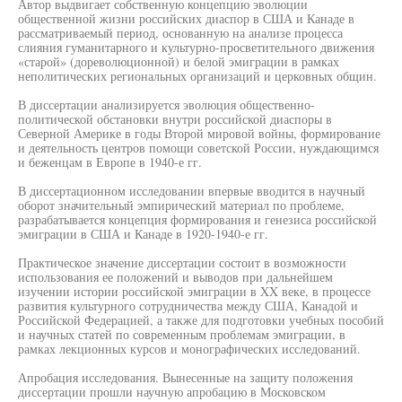
Автор выдвигает собственную концепцию эволюции
общественной жизни российских диаспор в США и Канаде в
рассматриваемый период, основанную на анализе процесса
слияния гуманитарного и культурно-просветительного движения
«старой» (дореволюционной) и белой эмиграции в рамках
неполитических региональных организаций и церковных общин.
В диссертации анализируется эволюция общественно-
политической обстановки внутри российской диаспоры в
Северной Америке в годы Второй мировой войны, формирование
и деятельность центров помощи советской России, нуждающимся
и беженцам в Европе в 1940-е гг.
В диссертационном исследовании впервые вводится в научный
оборот значительный эмпирический материал по проблеме,
разрабатывается концепция формирования и генезиса российской
эмиграции в США и Канаде в 1920-1940-е гг.
Практическое значение диссертации состоит в возможности
использования ее положений и выводов при дальнейшем
изучении истории российской эмиграции в XX веке, в процессе
развития культурного сотрудничества между США, Канадой и
Российской Федерацией, а также для подготовки учебных пособий
и научных статей по современным проблемам эмиграции, в
рамках лекционных курсов и монографических исследований.
Апробация исследования. Вынесенные на защиту положения
диссертации прошли научную апробацию в Московском