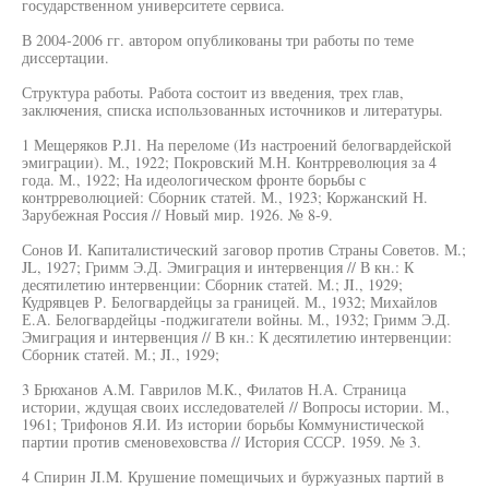
государственном университете сервиса.
В 2004-2006 гг. автором опубликованы три работы по теме
диссертации.
Структура работы. Работа состоит из введения, трех глав,
заключения, списка использованных источников и литературы.
1 Мещеряков P.J1. На переломе (Из настроений белогвардейской
эмиграции). М., 1922; Покровский М.Н. Контрреволюция за 4
года. М., 1922; На идеологическом фронте борьбы с
контрреволюцией: Сборник статей. М., 1923; Коржанский Н.
Зарубежная Россия // Новый мир. 1926. № 8-9.
Сонов И. Капиталистический заговор против Страны Советов. М.;
JL, 1927; Гримм Э.Д. Эмиграция и интервенция // В кн.: К
десятилетию интервенции: Сборник статей. М.; JI., 1929;
Кудрявцев Р. Белогвардейцы за границей. М., 1932; Михайлов
Е.А. Белогвардейцы -поджигатели войны. М., 1932; Гримм Э.Д.
Эмиграция и интервенция // В кн.: К десятилетию интервенции:
Сборник статей. М.; JI., 1929;
3 Брюханов A.M. Гаврилов М.К., Филатов Н.А. Страница
истории, ждущая своих исследователей // Вопросы истории. М.,
1961; Трифонов Я.И. Из истории борьбы Коммунистической
партии против сменовеховства // История СССР. 1959. № 3.
4 Спирин JI.M. Крушение помещичьих и буржуазных партий в