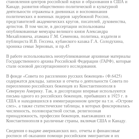
становления центров российской науки и образования в США и
Канаде, развития общественно-политической и культурной
деятельности отражены в дневниках и воспоминания
политических и военных лидеров зарубежной России,
представителей академических кругов, писателей, духовенства,
артистов. В том числе, в диссертации использованы
опубликованные мемуары великого князя Александра
Михайловича, атамана Г.М. Семенова, политика, издателя и
публициста И.В. Гессена, кубанского казака Г.А. Солодухина,
хроника семьи Зерновых, и пр.45
В работе использовались неопубликованные архивные материалы
Государственного архива Российской Федерации (ГАРФ), которые
стали основой диссертационного исследования.
В фонде «Совета по расселению русских беженцев» (Ф.6425)
содержатся доклады, записки и отчеты о деятельности Совета по
переселению российских беженцев из Константинополя в
Северную Америку. Так, в диссертации впервые используются
письма одного из российских беженцев, прибывших в 1923 г. в
США и находившихся в иммиграционном центре на т.н. «Острове
слез», а также статистические таблицы, в которых фиксировалась
численность, половозрастной состав, религиозная
принадлежность, профессии беженцев, выезжавших из
Константинополя в различные страны, включая США и Канаду.
Сведения о выдаче американских виз, отчеты и финансовые
росписи об оказании помощи российским эмигрантам и их