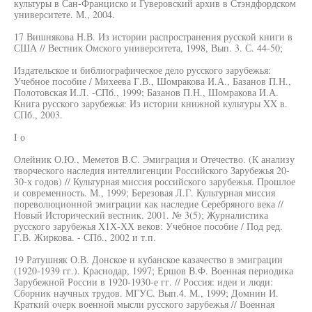
культуры в Сан-Франциско и Гуверовский архив в Стэндфордском
университете. М., 2004.
17 Вишнякова Н.В. Из истории распространения русской книги в
США // Вестник Омского университета, 1998, Вып. 3. С. 44-50;
Издательское и библиографическое дело русского зарубежья:
Учебное пособие / Михеева Г.В., Шомракова И.А., Базанов П.Н.,
Полотовская И.Л. -СПб., 1999; Базанов П.Н., Шомракова И.А.
Книга русского зарубежья: Из истории книжной культуры XX в.
СПб., 2003.
I о
Олейник О.Ю., Меметов B.C. Эмиграция и Отечество. (К анализу
творческого наследия интеллигенции Российского Зарубежья 20-
30-х годов) // Культурная миссия российского зарубежья. Прошлое
и современность. М., 1999; Березовая Л.Г. Культурная миссия
пореволюционной эмиграции как наследие Серебряного века //
Новый Исторический вестник. 2001. № 3(5); Журналистика
русского зарубежья Х1Х-ХХ веков: Учебное пособие / Под ред.
Г.В. Жиркова. - СПб., 2002 и т.п.
19 Ратушняк О.В. Донское и кубанское казачество в эмиграции
(1920-1939 гг.). Краснодар, 1997; Ершов В.Ф. Военная периодика
Зарубежной России в 1920-1930-е гг. // Россия: идеи и люди:
Сборник научных трудов. МГУС. Вып.4. М., 1999; Домнин И.
Краткий очерк военной мысли русского зарубежья // Военная