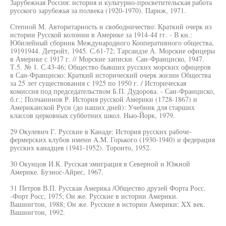
Зарубежная Россия: история и культурно-просветительская работа
русского зарубежья за полвека (1920-1970). Париж, 1971.
Степной М. Авторитарность и свободничество: Краткий очерк из
истории Русской колонии в Америке за 1914-44 гг. - В кн.:
Юбилейный сборник Международного Кооперативного общества,
19191944. Детройт, 1945. С.61-72; Тарсаидзе А. Морские офицеры
в Америке с 1917 г. // Морские записки. Сан-Франциско, 1947.
Т.5. № 1. С.43-46; Общество бывших русских морских офицеров
в Сан-Франциско: Краткий исторический очерк жизни Общества
за 25 лет существования с 1925 по 1950 г. / Историческая
комиссия под председательством Б.П. Дудорова. - Сан-Франциско,
б.г.; Полчанинов Р. История русской Америки (1728-1867) и
Американской Руси (до наших дней): Учебник для старших
классов церковных субботних школ. Нью-Йорк, 1979.
29 Окулевич Г. Русские в Канаде: История русских рабоче-
фермерских клубов имени A.M. Горького (1930-1940) и федерация
русских канадцев (1941-1952). Торонто, 1952.
30 Окунцов И.К. Русская эмиграция в Северной и Южной
Америке. Буэнос-Айрес, 1967.
31 Петров В.П. Русская Америка /Общество друзей Форта Росс.
-Форт Росс, 1975; Он же. Русские в истории Америки.
Вашингтон, 1988; Он же. Русские в истории Америки: XX век.
Вашингтон, 1992.