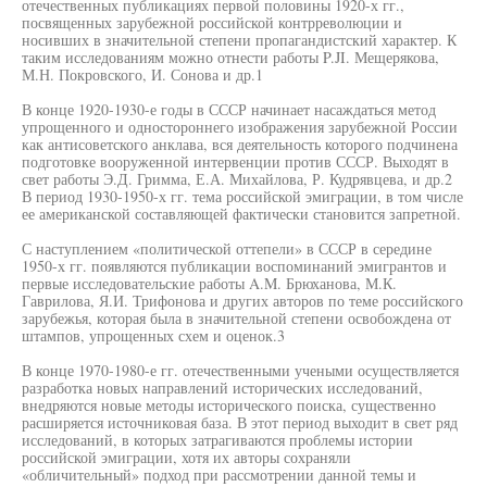
отечественных публикациях первой половины 1920-х гг.,
посвященных зарубежной российской контрреволюции и
носивших в значительной степени пропагандистский характер. К
таким исследованиям можно отнести работы P.JI. Мещерякова,
М.Н. Покровского, И. Сонова и др.1
В конце 1920-1930-е годы в СССР начинает насаждаться метод
упрощенного и одностороннего изображения зарубежной России
как антисоветского анклава, вся деятельность которого подчинена
подготовке вооруженной интервенции против СССР. Выходят в
свет работы Э.Д. Гримма, Е.А. Михайлова, Р. Кудрявцева, и др.2
В период 1930-1950-х гг. тема российской эмиграции, в том числе
ее американской составляющей фактически становится запретной.
С наступлением «политической оттепели» в СССР в середине
1950-х гг. появляются публикации воспоминаний эмигрантов и
первые исследовательские работы A.M. Брюханова, М.К.
Гаврилова, Я.И. Трифонова и других авторов по теме российского
зарубежья, которая была в значительной степени освобождена от
штампов, упрощенных схем и оценок.3
В конце 1970-1980-е гг. отечественными учеными осуществляется
разработка новых направлений исторических исследований,
внедряются новые методы исторического поиска, существенно
расширяется источниковая база. В этот период выходит в свет ряд
исследований, в которых затрагиваются проблемы истории
российской эмиграции, хотя их авторы сохраняли
«обличительный» подход при рассмотрении данной темы и