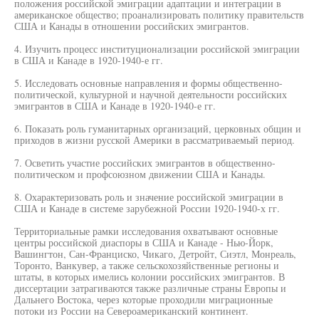
положения российской эмиграции адаптации и интеграции в
американское общество; проанализировать политику правительств
США и Канады в отношении российских эмигрантов.
4. Изучить процесс институционализации российской эмиграции
в США и Канаде в 1920-1940-е гг.
5. Исследовать основные направления и формы общественно-
политической, культурной и научной деятельности российских
эмигрантов в США и Канаде в 1920-1940-е гг.
6. Показать роль гуманитарных организаций, церковных общин и
приходов в жизни русской Америки в рассматриваемый период.
7. Осветить участие российских эмигрантов в общественно-
политическом и профсоюзном движении США и Канады.
8. Охарактеризовать роль и значение российской эмиграции в
США и Канаде в системе зарубежной России 1920-1940-х гг.
Территориальные рамки исследования охватывают основные
центры российской диаспоры в США и Канаде - Нью-Йорк,
Вашингтон, Сан-Франциско, Чикаго, Детройт, Сиэтл, Монреаль,
Торонто, Ванкувер, а также сельскохозяйственные регионы и
штаты, в которых имелись колонии российских эмигрантов. В
диссертации затрагиваются также различные страны Европы и
Дальнего Востока, через которые проходили миграционные
потоки из России на Североамериканский континент.