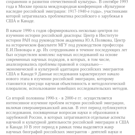
сохранении и развитии отечественной культуры». В сентябре 1993
года в Москве прошла международная конференция «Культурное
наследие российской эмиграции: 1917-1940-е годы», участниками
которой затрагивалась проблематика российского о зарубежья в
США и Канаде.
В начале 1990-х годов сформировалось несколько центров по
изучению истории российской диаспоры: Центр в Институте
истории РАН под руководством академика Ю.А.Полякова, Центр
на историческом факультете МГУ под руководством профессора
Е.И.Пивовара и др. Их сотрудниками в течение последующих лет
был осуществлен комплекс научных исследований на основе
современных научных подходов, в которых, в том числе,
анализировались проблемы правовой и социально—
экономической и культурной адаптации российских эмигрантов
США и Канаде.9 Данные исследования характеризуют начало
нового этапа в изучении российской эмиграции, которому
становится присущи научная объективность и методологический
плюрализм, использование новейших исследовательских методов.
Со второй половины 1990-х - в 2000-е гг. осуществляется
интенсивное изучение проблем истории российской эмиграции,
включая североамериканский анклав. В этот период публикуются
исследования, посвященные вопросам науки и образования в
зарубежной России, в которых затрагиваются отдельные аспекты
научной и культурной деятельности российской эмиграции в США
и Канаде.10 В этот период в рамках темы выделяется жанр
научных биографий российских эмигрантов - деятелей науки и