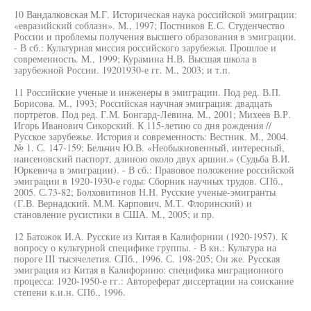
10 Вандалковская М.Г. Историческая наука российской эмиграции:
«евразийский соблазн». М., 1997; Постников Е.С. Студенчество
России и проблемы получения высшего образования в эмиграции.
- В сб.: Культурная миссия российского зарубежья. Прошлое и
современность. М., 1999; Курамина Н.В. Высшая школа в
зарубежной России. 19201930-е гг. М., 2003; и т.п.
11 Российские ученые и инженеры в эмиграции. Под ред. В.П.
Борисова. М., 1993; Российская научная эмиграция: двадцать
портретов. Под ред. Г.М. Бонгард-Левина. М., 2001; Михеев В.Р.
Игорь Иванович Сикорский. К 115-летию со дня рождения //
Русское зарубежье. История и современность: Вестник. М., 2004.
№ 1. С. 147-159; Бельчич Ю.В. «Необыкновенный, интересный,
нансеновский паспорт, длиною около двух аршин.» (Судьба В.И.
Юркевича в эмиграции). - В сб.: Правовое положение российской
эмиграции в 1920-1930-е годы: Сборник научных трудов. СПб.,
2005. С.73-82; Болховитинов Н.Н. Русские ученые-эмигранты
(Г.В. Вернадский. М.М. Карпович, М.Т. Флоринский) и
становление русистики в США. М., 2005; и пр.
12 Батожок И.А. Русские из Китая в Калифорнии (1920-1957). К
вопросу о культурной специфике группы. - В кн.: Культура на
пороге III тысячелетия. СПб., 1996. С. 198-205; Он же. Русская
эмиграция из Китая в Калифорнию: специфика миграционного
процесса: 1920-1950-е гг.: Автореферат диссертации на соискание
степени к.и.н. СПб., 1996.