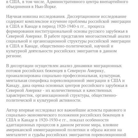
в США, в том числе, Административного центра внепартийного
объединения в Нью-Йорке.
Научная новизна исследования. Диссертационное исследование
содержит комплексное изучение проблемы российской эмиграции
в США и Канаде в период 1920-1940-х гг., процесса
формирования институциональной основы русского зарубежья в
Северной Америке. В работе представлен многоаспектный анализ
социальной и организационной структуры российской эмиграции
в США и Канаде, общественно-политической, научной и
культурной деятельности российских эмигрантов в данном
регионе.
В диссертации осуществлен анализ динамики миграционных
потоков российских беженцев в Северную Америку,
проанализирована социально-профессиональная, культурная,
ментальная специфика пореволюционной эмиграции в США и
Канаду, дана оценка основных центров российского зарубежья в
Северной Америке - их количественных и качественных
характеристик, организационной структуры, общественно-
политической и культурной активности.
Автор впервые исследовал все важнейшие аспекты правового и
социально-экономического положения российских беженцев в
США и Канаде в 1920-1930-е гг., показал особенности
адаптационных процессов в данном регионе мира, влияние
американской иммиграционной политики и образа жизни на
менталитет и судьбы российских эмигрантов пореволюционной