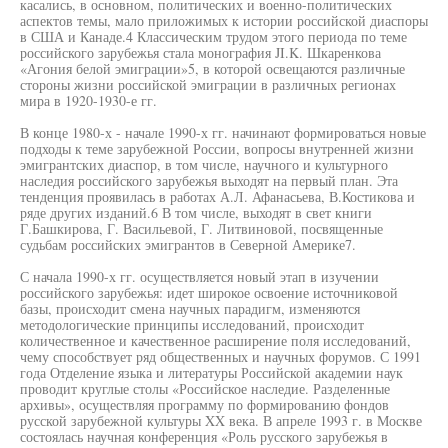
касались, в основном, политических и военно-политических
аспектов темы, мало приложимых к истории российской диаспоры
в США и Канаде.4 Классическим трудом этого периода по теме
российского зарубежья стала монография JI.K. Шкаренкова
«Агония белой эмиграции»5, в которой освещаются различные
стороны жизни российской эмиграции в различных регионах
мира в 1920-1930-е гг.
В конце 1980-х - начале 1990-х гг. начинают формироваться новые
подходы к теме зарубежной России, вопросы внутренней жизни
эмигрантских диаспор, в том числе, научного и культурного
наследия российского зарубежья выходят на первый план. Эта
тенденция проявилась в работах А.Л. Афанасьева, В.Костикова и
ряде других изданий.6 В том числе, выходят в свет книги
Г.Башкирова, Г. Васильевой, Г. Литвиновой, посвященные
судьбам российских эмигрантов в Северной Америке7.
С начала 1990-х гг. осуществляется новый этап в изучении
российского зарубежья: идет широкое освоение источниковой
базы, происходит смена научных парадигм, изменяются
методологические принципы исследований, происходит
количественное и качественное расширение поля исследований,
чему способствует ряд общественных и научных форумов. С 1991
года Отделение языка и литературы Российской академии наук
проводит круглые столы «Российское наследие. Разделенные
архивы», осуществляя программу по формированию фондов
русской зарубежной культуры XX века. В апреле 1993 г. в Москве
состоялась научная конференция «Роль русского зарубежья в