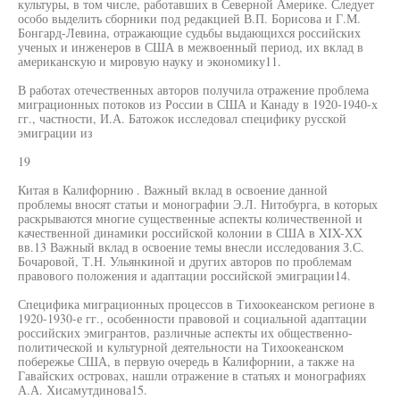
культуры, в том числе, работавших в Северной Америке. Следует
особо выделить сборники под редакцией В.П. Борисова и Г.М.
Бонгард-Левина, отражающие судьбы выдающихся российских
ученых и инженеров в США в межвоенный период, их вклад в
американскую и мировую науку и экономику11.
В работах отечественных авторов получила отражение проблема
миграционных потоков из России в США и Канаду в 1920-1940-х
гг., частности, И.А. Батожок исследовал специфику русской
эмиграции из
19
Китая в Калифорнию . Важный вклад в освоение данной
проблемы вносят статьи и монографии Э.Л. Нитобурга, в которых
раскрываются многие существенные аспекты количественной и
качественной динамики российской колонии в США в XIX-XX
вв.13 Важный вклад в освоение темы внесли исследования З.С.
Бочаровой, Т.Н. Ульянкиной и других авторов по проблемам
правового положения и адаптации российской эмиграции14.
Специфика миграционных процессов в Тихоокеанском регионе в
1920-1930-е гг., особенности правовой и социальной адаптации
российских эмигрантов, различные аспекты их общественно-
политической и культурной деятельности на Тихоокеанском
побережье США, в первую очередь в Калифорнии, а также на
Гавайских островах, нашли отражение в статьях и монографиях
А.А. Хисамутдинова15.