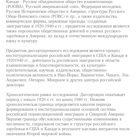
Канаде - Русское объединенное общество взаимопомощи
(РООВА), Русский американский союз, Федерация молодежи,
Русское Историческое общество в Америке, структуры Русского
Обще-Воинского союза (РОВС) и пр., а также издательства,
коммерческие фирмы, церковные приходы, созданные
эмигрантами в 1920-1940-е гг.; предметом исследования являются
также персоналии общественных деятелей и ученых русского
зарубежья в Америке, их вклад в отечественную международную
науку и культуру.
Предметом диссертационного исследования является процесс
институционализации российской эмиграции в США и Канаде в
19201940 гг., деятельность российских эмигрантов в области
взаимопомощи и благотворительности, их культурно-
просветительная, научная, издательская, общественно-
политическая активность в Нью-Йорке, Вашингтоне, Чикаго, Лос-
Анджелесе, Онтарио, Монреале и других центрах российской
диаспоры.
Хронологические рамки исследования. Диссертация охватывает
период с начала 1920-х гг. по конец 1940 гг. Нижняя
хронологическая граница определяется началом периода
формирования и институционализации основной системы
российской пореволюционной эмиграции в Северной Америке.
Верхняя граница обусловлена существенными изменениями в
численности, социальном составе и структуре российского
зарубежья в США и Канаде в результате наплыва мигрантов после
окончания Второй мировой войны.