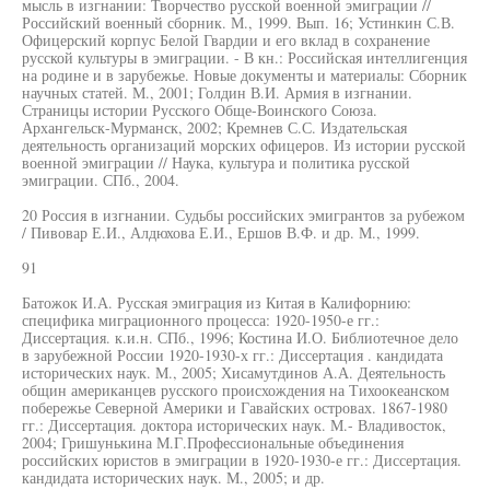
мысль в изгнании: Творчество русской военной эмиграции //
Российский военный сборник. М., 1999. Вып. 16; Устинкин С.В.
Офицерский корпус Белой Гвардии и его вклад в сохранение
русской культуры в эмиграции. - В кн.: Российская интеллигенция
на родине и в зарубежье. Новые документы и материалы: Сборник
научных статей. М., 2001; Голдин В.И. Армия в изгнании.
Страницы истории Русского Обще-Воинского Союза.
Архангельск-Мурманск, 2002; Кремнев С.С. Издательская
деятельность организаций морских офицеров. Из истории русской
военной эмиграции // Наука, культура и политика русской
эмиграции. СПб., 2004.
20 Россия в изгнании. Судьбы российских эмигрантов за рубежом
/ Пивовар Е.И., Алдюхова Е.И., Ершов В.Ф. и др. М., 1999.
91
Батожок И.А. Русская эмиграция из Китая в Калифорнию:
специфика миграционного процесса: 1920-1950-е гг.:
Диссертация. к.и.н. СПб., 1996; Костина И.О. Библиотечное дело
в зарубежной России 1920-1930-х гг.: Диссертация . кандидата
исторических наук. М., 2005; Хисамутдинов А.А. Деятельность
общин американцев русского происхождения на Тихоокеанском
побережье Северной Америки и Гавайских островах. 1867-1980
гг.: Диссертация. доктора исторических наук. М.- Владивосток,
2004; Гришунькина М.Г.Профессиональные объединения
российских юристов в эмиграции в 1920-1930-е гг.: Диссертация.
кандидата исторических наук. М., 2005; и др.