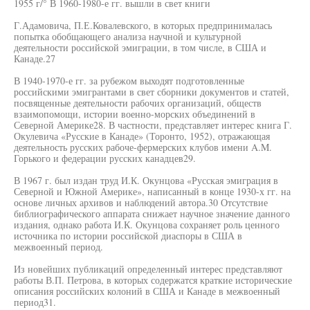
1955 г/° В 1960-1980-е гг. вышли в свет книги
Г.Адамовича, П.Е.Ковалевского, в которых предпринималась
попытка обобщающего анализа научной и культурной
деятельности российской эмиграции, в том числе, в США и
Канаде.27
В 1940-1970-е гг. за рубежом выходят подготовленные
российскими эмигрантами в свет сборники документов и статей,
посвященные деятельности рабочих организаций, обществ
взаимопомощи, истории военно-морских объединений в
Северной Америке28. В частности, представляет интерес книга Г.
Окулевича «Русские в Канаде» (Торонто, 1952), отражающая
деятельность русских рабоче-фермерских клубов имени A.M.
Горького и федерации русских канадцев29.
В 1967 г. был издан труд И.К. Окунцова «Русская эмиграция в
Северной и Южной Америке», написанный в конце 1930-х гг. на
основе личных архивов и наблюдений автора.30 Отсутствие
библиографического аппарата снижает научное значение данного
издания, однако работа И.К. Окунцова сохраняет роль ценного
источника по истории российской диаспоры в США в
межвоенный период.
Из новейших публикаций определенный интерес представляют
работы В.П. Петрова, в которых содержатся краткие исторические
описания российских колоний в США и Канаде в межвоенный
период31.