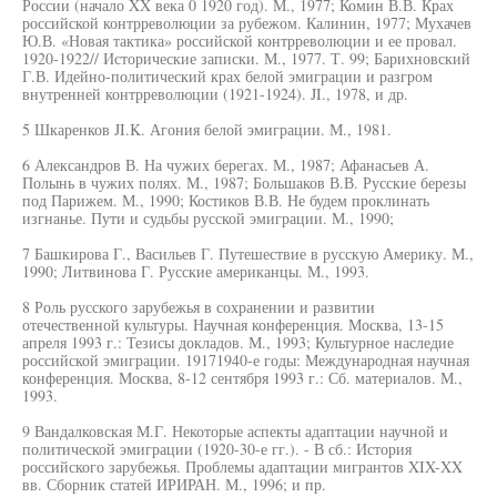
России (начало XX века 0 1920 год). М., 1977; Комин В.В. Крах
российской контрреволюции за рубежом. Калинин, 1977; Мухачев
Ю.В. «Новая тактика» российской контрреволюции и ее провал.
1920-1922// Исторические записки. М., 1977. Т. 99; Барихновский
Г.В. Идейно-политический крах белой эмиграции и разгром
внутренней контрреволюции (1921-1924). JI., 1978, и др.
5 Шкаренков JI.K. Агония белой эмиграции. М., 1981.
6 Александров В. На чужих берегах. М., 1987; Афанасьев А.
Полынь в чужих полях. М., 1987; Большаков В.В. Русские березы
под Парижем. М., 1990; Костиков В.В. Не будем проклинать
изгнанье. Пути и судьбы русской эмиграции. М., 1990;
7 Башкирова Г., Васильев Г. Путешествие в русскую Америку. М.,
1990; Литвинова Г. Русские американцы. М., 1993.
8 Роль русского зарубежья в сохранении и развитии
отечественной культуры. Научная конференция. Москва, 13-15
апреля 1993 г.: Тезисы докладов. М., 1993; Культурное наследие
российской эмиграции. 19171940-е годы: Международная научная
конференция. Москва, 8-12 сентября 1993 г.: Сб. материалов. М.,
1993.
9 Вандалковская М.Г. Некоторые аспекты адаптации научной и
политической эмиграции (1920-30-е гг.). - В сб.: История
российского зарубежья. Проблемы адаптации мигрантов XIX-XX
вв. Сборник статей ИРИРАН. М., 1996; и пр.