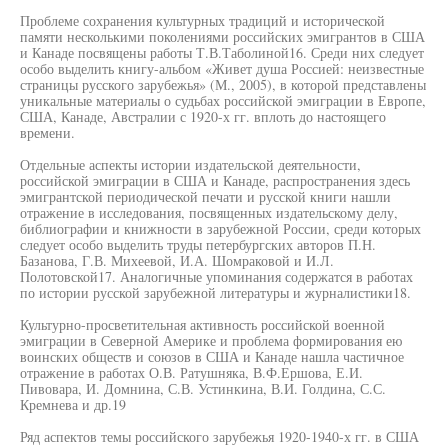
Проблеме сохранения культурных традиций и исторической
памяти несколькими поколениями российских эмигрантов в США
и Канаде посвящены работы Т.В.Таболиной16. Среди них следует
особо выделить книгу-альбом «Живет душа Россией: неизвестные
страницы русского зарубежья» (М., 2005), в которой представлены
уникальные материалы о судьбах российской эмиграции в Европе,
США, Канаде, Австралии с 1920-х гг. вплоть до настоящего
времени.
Отдельные аспекты истории издательской деятельности,
российской эмиграции в США и Канаде, распространения здесь
эмигрантской периодической печати и русской книги нашли
отражение в исследования, посвященных издательскому делу,
библиографии и книжности в зарубежной России, среди которых
следует особо выделить труды петербургских авторов П.Н.
Базанова, Г.В. Михеевой, И.А. Шомраковой и И.Л.
Полотовской17. Аналогичные упоминания содержатся в работах
по истории русской зарубежной литературы и журналистики18.
Культурно-просветительная активность российской военной
эмиграции в Северной Америке и проблема формирования ею
воинских обществ и союзов в США и Канаде нашла частичное
отражение в работах О.В. Ратушняка, В.Ф.Ершова, Е.И.
Пивовара, И. Домнина, С.В. Устинкина, В.И. Голдина, С.С.
Кремнева и др.19
Ряд аспектов темы российского зарубежья 1920-1940-х гг. в США