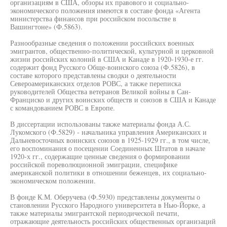
организациям в США, обзоры их правового и социально-
экономического положения имеются в составе фонда «Агента
министерства финансов при российском посольстве в
Вашингтоне» (Ф.5863).
Разнообразные сведения о положении российских военных
эмигрантов, общественно-политической, культурной и церковной
жизни российских колоний в США и Канаде в 1920-1930-е гг.
содержит фонд Русского Обще-воинского союза (Ф.5826), в
составе которого представлены сводки о деятельности
Североамериканских отделов РОВС, а также переписка
руководителей Общества ветеранов Великой войны в Сан-
Франциско и других воинских обществ и союзов в США и Канаде
с командованием РОВС в Европе.
В диссертации использованы также материалы фонда А.С.
Лукомского (Ф.5829) - начальника управления Американских и
Дальневосточных воинских союзов в 1925-1929 гг., в том числе,
его воспоминания о посещении Соединенных Штатов в начале
1920-х гг., содержащие ценные сведения о формировании
российской пореволюционной эмиграции, специфике
американской политики в отношении беженцев, их социально-
экономическом положении.
В фонде К.М. Оберучева (Ф.5930) представлены документы о
становлении Русского Народного университета в Нью-Йорке, а
также материалы эмигрантской периодической печати,
отражающие деятельность российских общественных организаций