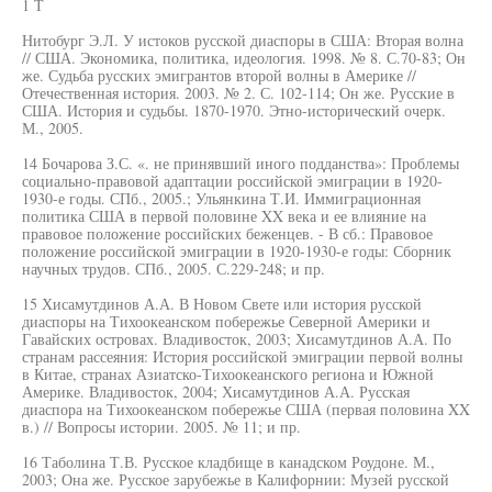
1 Т
Нитобург Э.Л. У истоков русской диаспоры в США: Вторая волна
// США. Экономика, политика, идеология. 1998. № 8. С.70-83; Он
же. Судьба русских эмигрантов второй волны в Америке //
Отечественная история. 2003. № 2. С. 102-114; Он же. Русские в
США. История и судьбы. 1870-1970. Этно-исторический очерк.
М., 2005.
14 Бочарова З.С. «. не принявший иного подданства»: Проблемы
социально-правовой адаптации российской эмиграции в 1920-
1930-е годы. СПб., 2005.; Ульянкина Т.И. Иммиграционная
политика США в первой половине XX века и ее влияние на
правовое положение российских беженцев. - В сб.: Правовое
положение российской эмиграции в 1920-1930-е годы: Сборник
научных трудов. СПб., 2005. С.229-248; и пр.
15 Хисамутдинов А.А. В Новом Свете или история русской
диаспоры на Тихоокеанском побережье Северной Америки и
Гавайских островах. Владивосток, 2003; Хисамутдинов А.А. По
странам рассеяния: История российской эмиграции первой волны
в Китае, странах Азиатско-Тихоокеанского региона и Южной
Америке. Владивосток, 2004; Хисамутдинов А.А. Русская
диаспора на Тихоокеанском побережье США (первая половина XX
в.) // Вопросы истории. 2005. № 11; и пр.
16 Таболина Т.В. Русское кладбище в канадском Роудоне. М.,
2003; Она же. Русское зарубежье в Калифорнии: Музей русской