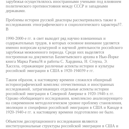
зарубежья осуществлялось иностранными учеными под влиянием
политического противостояния между СССР и западными
державами.
Проблемы истории русской диаспоры рассматривались также в
исследованиях этнографического и социологического характера37.
В
1990-2000-е гг. в свет выходит ряд научно взвешенных и
содержательных трудов, в которых основное внимание уделяется
именно вопросам культурной и научной деятельности российского
зарубежья межвоенного периода. Среди них выделяется
построенная на документах Бахметьевского архива в Нью-Йорке
книга Марка Раева38 и работы С. Хардвика, Н. Стоуна, Э.
Хассела, отражающие различные аспекты истории и культуры
российской эмиграции в США в 1920-194039 е гг.
Таким образом, к настоящему времени сложился обширный
историографический комплекс отечественных и иностранных
исследований, затрагивающих отдельные аспекты истории
российской эмиграции в Северной Америке в 1920-1940-х гг.
Однако обобщающего исследования, комплексно анализирующего
на современном методологическом уровне проблему становления,
эволюции и специфики российской эмиграции в США и Канаде в
1920-1940-е гг. к настоящему времени подготовлено не было.
Объектом диссертационного исследования являются
институциональные структуры российской эмиграции в США и