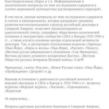
благотворительных сборах и т.п. Информационные и
аналитические материалы по теме исследования содержатся в
газетно-журнальной публицистике рассматриваемого периода43.
В том числе, ценные материалы по теме исследования содержатся
в газетах и еженедельниках, которые раскрывают динамику
развития институциональных структур российской диаспоры в
Северной Америке, позволяют проанализировать ее
идеологический спектр, специфику общественно-политической
полемики в эмигрантском сообществе США и Канады 1920-1940-х
гг., а также изучить основные центры издательской активности
диаспоры. Так, в диссертации использованы журналы «Зарница»
(Нью-Йорк), «Наука и жизнь» (Нью-Иорк), «Рассвет» (Чикаго),
«Вестник русско-американского сближения» (Сан-Франциско),
Вестник русского духовного воскресения (Бостон), «Вестник
Общества русских ветеранов Великой войны» (СанW
Франциско), газеты «Россия», «Новое Русское слово» (Нью-Йорк),
«Пробуждение» (Детройт) и др.
Важным источником о деятельности российской военной и
морской эмиграции в США и Канаде в 1920-1940-е гг. являются
журналы «Морской журнал», «Часовой», «Однокашник»,
«Кадетская
44 перекличка» .
Вопросы адаптации российских беженцев в Северной Америке,