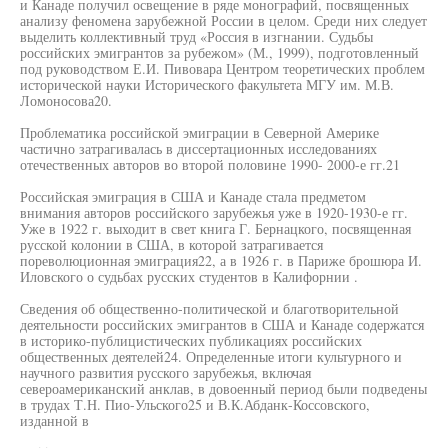
и Канаде получил освещение в ряде монографий, посвященных
анализу феномена зарубежной России в целом. Среди них следует
выделить коллективный труд «Россия в изгнании. Судьбы
российских эмигрантов за рубежом» (М., 1999), подготовленный
под руководством Е.И. Пивовара Центром теоретических проблем
исторической науки Исторического факультета МГУ им. М.В.
Ломоносова20.
Проблематика российской эмиграции в Северной Америке
частично затрагивалась в диссертационных исследованиях
отечественных авторов во второй половине 1990- 2000-е гг.21
Российская эмиграция в США и Канаде стала предметом
внимания авторов российского зарубежья уже в 1920-1930-е гг.
Уже в 1922 г. выходит в свет книга Г. Бернацкого, посвященная
русской колонии в США, в которой затрагивается
пореволюционная эмиграция22, а в 1926 г. в Париже брошюра И.
Иловского о судьбах русских студентов в Калифорнии .
Сведения об общественно-политической и благотворительной
деятельности российских эмигрантов в США и Канаде содержатся
в историко-публицистических публикациях российских
общественных деятелей24. Определенные итоги культурного и
научного развития русского зарубежья, включая
североамериканский анклав, в довоенный период были подведены
в трудах Т.Н. Пио-Ульского25 и В.К.Абданк-Коссовского,
изданной в