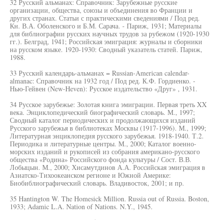
32 Русский альманах: Справочник: Зарубежные русские
организации, общества, союзы и объединения во Франции и
других странах. Статьи с практическими сведениями / Под ред.
Кн. В.А. Оболенского и Б.М. Сарача. - Париж, 1931; Материалы
для библиографии русских научных трудов за рубежом (1920-1930
гг.). Белград, 1941; Российская эмиграция: журналы и сборники
на русском языке. 1920-1930: Сводный указатель статей. Париж,
1988.
33 Русский календарь-альманах = Russian-American calendar-
almanac: Справочник на 1932 год / Под ред. К.Ф. Гордиенко. -
Нью-Гейвен (New-Heven): Русское издательство «Друг» , 1931.
34 Русское зарубежье: Золотая книга эмиграции. Первая треть XX
века. Энциклопедический биографический словарь. М., 1997;
Сводный каталог периодических и продолжающихся изданий
Русского зарубежья в библиотеках Москвы (1917-1996). М., 1999;
Литературная энциклопедия русского зарубежья. 1918-1940. Т.2.
Периодика и литературные центры. М., 2000; Каталог военно-
морских изданий и рукописей из собрания американо-русского
общества «Родина» Российского фонда культуры / Сост. В.В.
Лобыцын. М., 2000; Хисамутдинов А.А. Российская эмиграция в
Азиатско-Тихоокеанском регионе и Южной Америке:
Биобиблиографический словарь. Владивосток, 2001; и пр.
35 Hantington W. The Homesick Million. Russia out of Russia. Boston,
1933; Adamic L.A. Nation of Nations. N.Y., 1945.