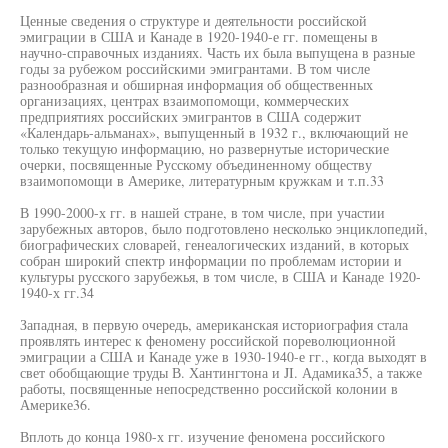
Ценные сведения о структуре и деятельности российской
эмиграции в США и Канаде в 1920-1940-е гг. помещены в
научно-справочных изданиях. Часть их была выпущена в разные
годы за рубежом российскими эмигрантами. В том числе
разнообразная и обширная информация об общественных
организациях, центрах взаимопомощи, коммерческих
предприятиях российских эмигрантов в США содержит
«Календарь-альманах», выпущенный в 1932 г., включающий не
только текущую информацию, но развернутые исторические
очерки, посвященные Русскому объединенному обществу
взаимопомощи в Америке, литературным кружкам и т.п.33
В 1990-2000-х гг. в нашей стране, в том числе, при участии
зарубежных авторов, было подготовлено несколько энциклопедий,
биографических словарей, генеалогических изданий, в которых
собран широкий спектр информации по проблемам истории и
культуры русского зарубежья, в том числе, в США и Канаде 1920-
1940-х гг.34
Западная, в первую очередь, американская историография стала
проявлять интерес к феномену российской пореволюционной
эмиграции а США и Канаде уже в 1930-1940-е гг., когда выходят в
свет обобщающие труды В. Хантингтона и JI. Адамика35, а также
работы, посвященные непосредственно российской колонии в
Америке36.
Вплоть до конца 1980-х гг. изучение феномена российского