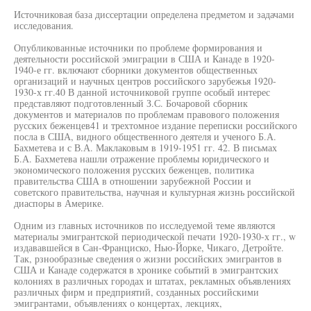
Источниковая база диссертации определена предметом и задачами
исследования.
Опубликованные источники по проблеме формирования и
деятельности российской эмиграции в США и Канаде в 1920-
1940-е гг. включают сборники документов общественных
организаций и научных центров российского зарубежья 1920-
1930-х гг.40 В данной источниковой группе особый интерес
представляют подготовленный З.С. Бочаровой сборник
документов и материалов по проблемам правового положения
русских беженцев41 и трехтомное издание переписки российского
посла в США, видного общественного деятеля и ученого Б.А.
Бахметева и с В.А. Маклаковым в 1919-1951 гг. 42. В письмах
Б.А. Бахметева нашли отражение проблемы юридического и
экономического положения русских беженцев, политика
правительства США в отношении зарубежной России и
советского правительства, научная и культурная жизнь российской
диаспоры в Америке.
Одним из главных источников по исследуемой теме являются
материалы эмигрантской периодической печати 1920-1930-х гг., w
издававшейся в Сан-Франциско, Нью-Йорке, Чикаго, Детройте.
Так, рзнообразные сведения о жизни российских эмигрантов в
США и Канаде содержатся в хронике событий в эмигрантских
колониях в различных городах и штатах, рекламных объявлениях
различных фирм и предприятий, созданных российскими
эмигрантами, объявлениях о концертах, лекциях,