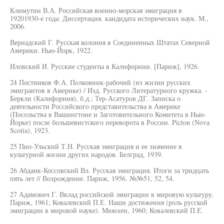
Климутин В.А. Российская военно-морская эмиграция в
19201930-е года: Диссертация. кандидата исторических наук. М.,
2006.
Вернадский Г. Русская колония в Соединенных Штатах Северной
Америки. Нью-Йорк, 1922.
Иловский И. Русские студенты в Калифорнии. [Париж], 1926.
24 Постников Ф.А. Полковник-рабочий (из жизни русских
эмигрантов в Америке) / Изд. Русского Литературного кружка. -
Беркли (Калифорния), б.д.; Тер-Асатуров ДГ. Записка о
деятельности Российского представительства в Америке
(Посольства в Вашингтоне и Заготовительного Комитета в Нью-
Йорке) после большевистского переворота в России. Picton (Nova
Scotia), 1923.
25 Пио-Ульский Т.Н. Русская эмиграция и ее значение в
культурной жизни других народов. Белград, 1939.
26 Абданк-Коссовский Вл. Русская эмиграция. Итоги за тридцать
пять лет // Возрождение. Париж, 1956. №№51, 52, 54.
27 Адамович Г. Вклад российской эмиграции в мировую культуру.
Париж, 1961; Ковалевский П.Е. Наши достижения (роль русской
эмиграции в мировой науке). Мюнхен, 1960; Ковалевский П.Е.