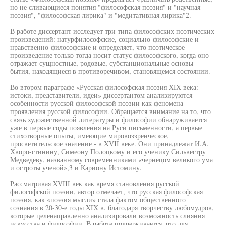
но не сливающиеся понятия "философская поэзия" и "научная
поэзия", "философская лирика" и "медитативная лирика"2.
В работе диссертант исследует три типа философских поэтических
произведений: натурфилософские, социально-философские и
нравственно-философские и определяет, что поэтическое
произведение только тогда носит статус философского, когда оно
отражает сущностные, родовые, субстанциональные основы
бытия, находящиеся в противоречивом, становящемся состоянии.
Во втором параграфе «Русская философская поэзия XIX века:
истоки, представители, идеи» диссертантом анализируются
особенности русской философской поэзии как феномена
проявления русской философии. Обращается внимание на то, что
связь художественной литературы и философии обнаруживается
уже в первые годы появления на Руси письменности, а первые
стихотворные опыты, имеющие мировоззренческое,
просветительское значение - в XVII веке. Они принадлежат И.А.
Хворо-стинину, Симеону Полоцкому и его ученику Сильвестру
Медведеву, названному современниками «чернецом великого ума
и остроты ученой»,3 и Кариону Истомину.
Рассматривая XVIII век как время становления русской
философской поэзии, автор отмечает, что русская философская
поэзия, как «поэзия мысли» стала фактом общественного
сознания в 20-30-е годы XIX в. благодаря творчеству любомудров,
которые целенаправленно анализировали возможность слияния
искусства и философии. В работе подчеркивается, что для