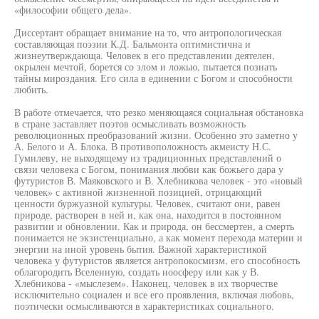
«философии общего дела».
Диссертант обращает внимание на то, что антропологическая
составляющая поэзии К.Д. Бальмонта оптимистична и
жизнеутверждающа. Человек в его представлении деятелен,
окрылен мечтой, борется со злом и ложью, пытается познать
тайны мироздания. Его сила в единении с Богом и способности
любить.
В работе отмечается, что резко меняющаяся социальная обстановка
в стране заставляет поэтов осмысливать возможность
революционных преобразований жизни. Особенно это заметно у
А. Белого и А. Блока. В противоположность акмеисту Н.С.
Гумилеву, не выходящему из традиционных представлений о
связи человека с Богом, понимания любви как божьего дара у
футуристов В. Маяковского и В. Хлебникова человек - это «новый
человек» с активной жизненной позицией, отрицающий
ценности буржуазной культуры. Человек, считают они, равен
природе, растворен в ней и, как она, находится в постоянном
развитии и обновлении. Как и природа, он бессмертен, а смерть
понимается не экзистенциально, а как момент перехода материи и
энергии на иной уровень бытия. Важной характеристикой
человека у футуристов является антропокосмизм, его способность
облагородить Вселенную, создать ноосферу или как у В.
Хлебникова - «мыслезем». Наконец, человек в их творчестве
исключительно социален и все его проявления, включая любовь,
поэтически осмысливаются в характеристиках социального.