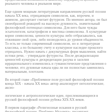
реального человека в реальном мире.
Еще одним мощным литературным направлением русской поэзии
начала XX века, отрицающим символизм, как, впрочем, и
акмеизм, диссертант считает футуризм. По мнению автора, он был
своеобразной реакцией на высокую духовность, значительный
философский потенциал символизма. Для него были чужды
эсхатологизм, катастрофизм и мистика символизма. А культурные
корни символизма, ценности культуры либо отбрасывались, как
отжившие свой срок, либо низводились до уровня обыденности.
То есть не только современный символизм, но и литературная
классика, а по большому счету и культурное наследие прошлого
отрицалось. Нужно начать с докультурных форм мышления, найти
истоки речи, - утверждали футуристы. После десакрализации
ценностей культуры и дескредитации разума и засилия
иррационального изменились и гуманистические представления о
человеке, его духовные начала едва ли ни полностью заменились
материальным, плотским.
Во второй главе «Проблемное поле русской философской поэзии
конца XIX - начала XX века» автор анализирует онтологические,
аксио-
логические и антропологические идеи, прослеживающиеся в
русской философской поэзии рубежа XIX-XX веков.
В первом параграфе «Религиозные искания в русской
философской поэзии. Проблема Абсолюта» диссертант