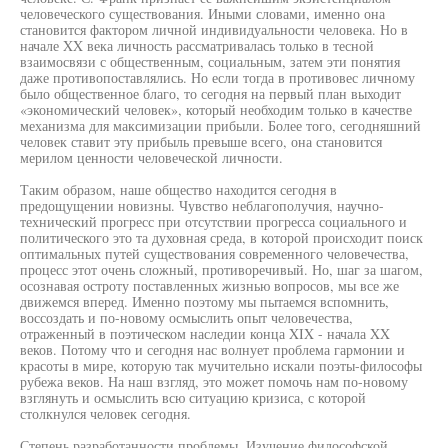
человеческого существования. Иными словами, именно она
становится фактором личной индивидуальности человека. Но в
начале XX века личность рассматривалась только в тесной
взаимосвязи с общественным, социальным, затем эти понятия
даже противопоставлялись. Но если тогда в противовес личному
было общественное благо, то сегодня на первый план выходит
«экономический человек», который необходим только в качестве
механизма для максимизации прибыли. Более того, сегодняшний
человек ставит эту прибыль превыше всего, она становится
мерилом ценности человеческой личности.
Таким образом, наше общество находится сегодня в
предощущении новизны. Чувство неблагополучия, научно-
технический прогресс при отсутствии прогресса социального и
политического это та духовная среда, в которой происходит поиск
оптимальных путей существования современного человечества,
процесс этот очень сложный, противоречивый. Но, шаг за шагом,
осознавая остроту поставленных жизнью вопросов, мы все же
движемся вперед. Именно поэтому мы пытаемся вспомнить,
воссоздать и по-новому осмыслить опыт человечества,
отраженный в поэтическом наследии конца XIX - начала XX
веков. Потому что и сегодня нас волнует проблема гармонии и
красоты в мире, которую так мучительно искали поэты-философы
рубежа веков. На наш взгляд, это может помочь нам по-новому
взглянуть и осмыслить всю ситуацию кризиса, с которой
столкнулся человек сегодня.
Степень разработанности проблемы. Изучение философской