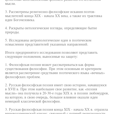
мысли.
3. Рассмотрены религиозно-философские искания поэтов-
мыслителей конца XIX - начала XX века, а также их трактовка
идеи Богочеловека.
4. Раскрыты онтологические взгляды, определяющие бытие
природы.
5. Исследованы антропологические идеи в поэтическом
осмыслении представителей указанных направлений.
Итоги предпринятого исследования позволяют представить
следующие положения, выносимые на защиту:
1. Философская поэзия может рассматриваться как форма
существования философии. При этом основным ее критерием
является рассмотрение средствами поэтического языка «вечных»
философских проблем.
2. Русская философская поэзия имеет свою историю, начавшуюся
в XVII в. При этом наибольшее свое развитие, как «поэзия
мысли» она получила в 20-30-е годы XIX в. в поэзии любомудров,
на которую, в свою очередь, большое влияние оказали идеи
немецкой классической философии.
3. Русская философская поэзия конца XIX - начала XX в. отразила
мировоззренческий кризис, связанный с потерей религиозности,