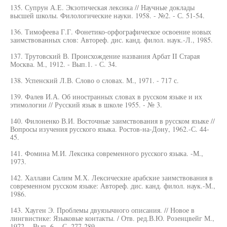
135. Супрун А.Е. Экзотическая лексика // Научные доклады
высшей школы. Филологические науки. 1958. - №2. - С. 51-54.
136. Тимофеева Г.Г. Фонетико-орфографическое освоение новых
заимствованных слов: Автореф. дис. канд. филол. наук.-Л., 1985.
137. Трутовский В. Происхождение названия Арбат II Старая
Москва. М., 1912. - Вып.1. - С. 34.
138. Успенский Л.В. Слово о словах. М., 1971. - 717 с.
139. Фалев И.А. Об иностранных словах в русском языке и их
этимологии // Русский язык в школе 1955. - № 3.
140. Филоненко В.И. Восточные заимствования в русском языке //
Вопросы изучения русского языка. Ростов-на-Дону, 1962.-С. 44-
45.
141. Фомина М.И. Лексика современного русского языка. -М.,
1973.
142. Халлави Салим М.Х. Лексические арабские заимствования в
современном русском языке: Автореф. дис. канд. филол. наук.-М.,
1986.
143. Хауген Э. Проблемы двуязычного описания. // Новое в
лингвистике: Языковые контакты. / Отв. ред.В.Ю. Розенцвейг М.,
1972. - Вып. 6. - С. 277-289.