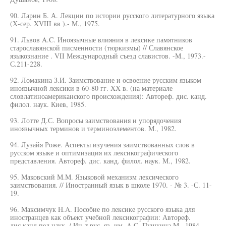
90. Ларин Б. А. Лекции по истории русского литературного языка
(Х-сер. XVIII вв ).- М., 1975.
91. Львов A.C. Иноязычные влияния в лексике памятников
старославянской писменности (тюркизмы) // Славянское
языкознание . VII Международный съезд славистов. -М., 1973.-
С.211-228.
92. Ломакина З.И. Заимствование и освоение русским языком
иноязычной лексики в 60-80 гг. XX в. (на материале
словлатиноамериканского происхождения): Автореф. дис. канд.
филол. наук. Киев, 1985.
93. Лотте Д.С. Вопросы заимствования и упорядочения
иноязычных терминов и терминоэлементов. М., 1982.
94. Лузайя Роже. Аспекты изучения заимствованных слов в
русском языке и оптимизация их лексикографического
представления. Автореф. дис. канд. филол. наук. М., 1982.
95. Маковский М.М. Языковой механизм лексического
заимствования. // Иностранный язык в школе 1970. - № 3. -С. 11-
19.
96. Максимчук H.A. Пособие по лексике русского языка для
иностранцев как объект учебной лексикографии: Автореф.
дис.канд.пед.наук. / Ин-т рус. яз. им. A.C. Пушкина М., 1984.