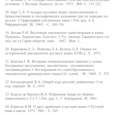
источник. // Вестник Ленингр. ун-та. -1972. -№8.-С. 115-122.
18. Берг С.Л. О чуждых русскому языку звукосочетаниях и
буквосочетаниях в географических названиях при их передаче по-
русски. // Орфография собственных имен / Отв. ред. A.A.
Реформатский. М., 1965. - С. 104-116.
19. Бигаев Р.И. Восточные лексические заимствования в языке
Пушкина, Лермонтова, Толстого. // Уч. записки Ташкентского гос
пед. ин-та Серия обществ, наук. - 1947. -Вып. 1.
20. Биржакова Е.Э., Войнова Л.А. Кутина Л.Л. Очерки по
исторической лексикологии русского языка XVIII в. Л., 1972.
21. Благова Г.Ф. Историко-этимологические заметки о словах
басурманин мусульманин, магометанин - мухамметанин
(мохаммеданин) // Исследования по словообразованию и
лексикологии древнерусского языка:Сб. статей. - М., 1969. -С. 352.
22. Богородицкий В.А. Общий курс русской грамматики.-5-oe
изд.-перераб.-М.-Л.,1935.
23. Бодуэн де Куртенэ И.А. Избранные труды по общему
языкознанию в 2-х Т./ Отв. ред. С. Г. Борхудоров. М. 1963.
24. Борисов В.М. О двух арабизмах в русском языке // Русский
язык в школе. 1972. -№4, - С. 105.