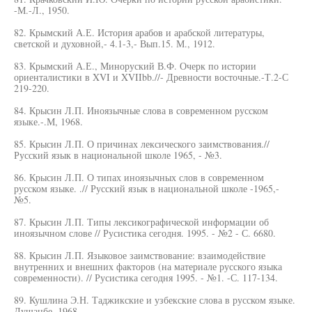
-М.-Л., 1950.
82. Крымский А.Е. История арабов и арабской литературы,
светской и духовной,- 4.1-3,- Вып.15. М., 1912.
83. Крымский А.Е., Миноруский В.Ф. Очерк по истории
ориенталистики в XVI и XVIIbb.//- Древности восточные.-Т.2-С
219-220.
84. Крысин Л.П. Иноязычные слова в современном русском
языке.-.М, 1968.
85. Крысин Л.П. О причинах лексического заимствования.//
Русский язык в национальной школе 1965, - №3.
86. Крысин Л.П. О типах иноязычных слов в современном
русском языке. .// Русский язык в национальной школе -1965,-
№5.
87. Крысин Л.П. Типы лексикографической информации об
иноязычном слове // Русистика сегодня. 1995. - №2 - С. 6680.
88. Крысин Л.П. Языковое заимствование: взаимодействие
внутренних и внешних факторов (на материале русского языка
современности). // Русистика сегодня 1995. - №1. -С. 117-134.
89. Кушлина Э.Н. Таджикские и узбекские слова в русском языке.
Душанбе, 1968.