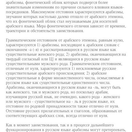
арабизмы, фонетический облик которых подвергся более
значительным изменениям по причине сильного влияния языков-
посредников. Максимумом отстояния характеризуются арабизмы,
звучание которых настолько далеко отошло от арабского этимона,
что их фонетический облик стал неузнаваемым для носителей
арабского языка. Мера фонетического отличия зависит от времени,
траектории и обстоятельств заимствования.
Грамматическим отстоянием от арабского этимона, равным нулю,
характеризуются 1) арабизмы, восходящие к арабским словам с
окончанием -а (-я) и рассматривающиеся в русском языке как
существительные женского рода; 2) арабизмы, оканчивающиеся на
твердый согласный или Ц] и являющиеся в русском языке
существительными мужского рода. Грамматическим отстоянием,
отличным от нуля, характеризуются 1) несклоняемые русские
существительные арабского происхождения; 2) арабские
существительные в форме множественного числа, осмысляемые в
русском языке как существительные единственного числа.
Арабизмы, оканчивающиеся в русском языке на -ль, могут быть
как женского, так и мужского рода, но поскольку арабам,
изучающим русский язык, не очевидно, какого рода - женского
или мужского - существительное на - ль в русском языке, их
отстояние по родовой принадлежности также отлично от нуля.
Отстояние русских прилагательных и глаголов, образованных от
соответствующих арабских слов, всегда отлично от нуля.
Как в момент заимствования, так и в процессе дальнейшего
функционирования в русском языке арабизмы могут претерпевать,