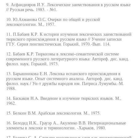
9. Асфандияров И.У. Лексические заимствования в русском языке
// Русская речь. 1983. - №1.
10. Ю.Ахманова О.С. Очерки по общей и русской
лексикогологии. М., 1957.
11. П.Бабаев К.Р. К истории изучения лексических заимствований
тюркского происхождения в русском языке // Учение записки
ГТУ. Серия лингвистическая. Горький, 1970.-Вып. 114.
12. Бабаев K.P. Тюркизмы в лексико-семантической системе
современного русского литературного языка: Автореф. дис. канд.
филол. наук. Горький, 1973.
13. Барышникова E.H. Лексика испанского происхождения в
русском языке. Опыт системного анализа. Автореф. дис. канд.
филол. наук / Ун-т дружбы народов им. Патриса Лумумбы.-М.
1988.
14. Баскаков H.A. Введение в изучение тюркских языков. М.,
1962.
15. Белкин В.М. Арабская лексикология. М., 1975.
16. Белодед И.К., Грауэр А., Акуленко В.В. Интернациональные
элементы в лексике и терминологии. -Харьков, 1980.
17. Беляева С. А. Словари иностранных слов как лингвистический