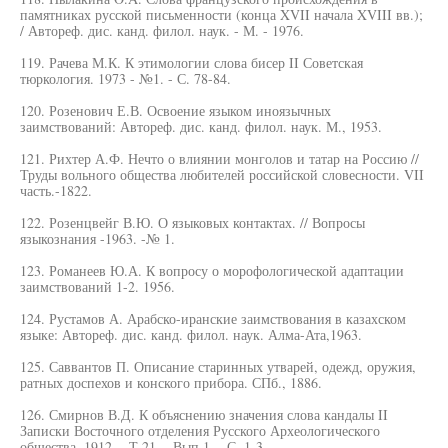
памятниках русской письменности (конца XVII начала XVIII вв.);
/ Автореф. дис. канд. филол. наук. - М. - 1976.
119. Рачева М.К. К этимологии слова бисер II Советская
тюркология. 1973 - №1. - С. 78-84.
120. Розенович Е.В. Освоение языком иноязычных
заимствований: Автореф. дис. канд. филол. наук. М., 1953.
121. Рихтер А.Ф. Нечто о влиянии монголов и татар на Россию //
Труды вольного общества любителей российской словесности. VII
часть.-1822.
122. Розенцвейг В.Ю. О языковых контактах. // Вопросы
языкознания -1963. -№ 1.
123. Романеев Ю.А. К вопросу о морофологической адаптации
заимствований 1-2. 1956.
124. Рустамов А. Арабско-иранские заимствования в казахском
языке: Автореф. дис. канд. филол. наук. Алма-Ата,1963.
125. Саввантов П. Описание старинных утварей, одежд, оружия,
ратных доспехов и конского прибора. СПб., 1886.
126. Смирнов В.Д. К объяснению значения слова кандалы II
Записки Восточного отделения Русского Археологического
общества. 1912. - Т.21. - Вып.1. - С. 1-3.