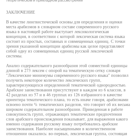
теоретическом и прикладном рассмотрении"
ЗАКЛЮЧЕНИЕ
В качестве лингвистической основы для определения и оценки
места арабизмов в словарном составе современного русского
языка в настоящей работе выступает лексикологическая
концепция, в соответствии с которой лексическая система языка
состоит из простых, составных и совмещенных единиц. С точки
зрения указанной концепции арабизмы как целое представляют
собой одну из совмещенных единиц русской лексической
системы.
Анализ содержательного разнообразия этой совместной единицы
длиной в 273 лексем с опорой на тематическую сетку словаря
"Лексические минимумы современного русского языка" позволил
получить некоторое количество лексических групп,
характеризующихся определенной тематической однородностью.
Арабские заимствования присутствуют в каждом из 6 классов, в
42 разделах из 57 и в 46 группах из 126 избранного в качестве
ориентира тематического плана, то есть иначе говоря, арабизмами
освоено почти % тематических разделов, что говорит об их весьма
широком содержательном разнообразии. Приведенная в работе
совокупность групп, отражающих тематические предпочтения
слов арабского происхождения показывает, для выражения какого
именно содержания русскому языку потребовались арабские
заимствования. Наиболее насыщенными в количественном
отношении оказались: во-первых, лексическая группа, состоящая