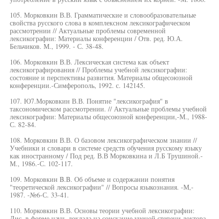
105. Морковкин В.В. Грамматические и словообразовательные
свойства русского слова в комплексном лексикографическом
рассмотрении // Актуальные проблемы современной
лексикографии: Материалы конференции / Отв. ред. Ю.А.
Бельчиков. М., 1999. - С. 38-48.
106. Морковкин В.В. Лексическая система как объект
лексикографирования // Проблемы учебной лексикографии:
состояние и перспективы развития. Материалы общесоюзной
конференции.-Симферополь, 1992. с. 142145.
107. Ю7.Морковкин В.В. Понятие "лексикография" в
таксономическом рассмотрении. // Актуальные проблемы учебной
лексикографии: Материалы общесоюзной конференции,-М., 1988-
С. 82-84.
108. Морковкин В.В. О базовом лексикографическом знании //
Учебники и словари в системе средств обучения русскому языку
как иностранному / Под ред. В.В Морковкина и Л.Б Трушиной.-
М., 1986.-С. 102-117.
109. Морковкин B.B. Об объеме и содержании понятия
"теоретической лексикографии" // Вопросы языкознания. -М,-
1987. -№6-С. 33-41.
110. Морковкин В.В. Основы теории учебной лексикографии:
Дис. в форме науч. доклада на соискание ученой степени доктора