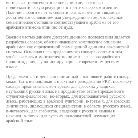
во-первых, полисемантическое развитие, во-вторых,
полисемантическую редукцию, в-третьих, переосмысление.
Наличие любого из этих семантических изменений является
достаточным основанием для утверждения о том, что лексико-
семантическое отстояние соответствующего арабизма от его
арабского этимона отлично от нуля.
Важной частью данного диссертационного исследования является
разработка словаря, обеспечивающего комплексное описание
арабизмов как определенной совмещенной единицы лексической
системы. Основная цель предлагаемого словаря состоит в том,
чтобы выявить и многоаспектно описать все слова арабского
происхождения, функционирующие в современном русском
языке.
Предложенный и детально описанный в настоящей работе словарь
может быть использован в практике преподавания РКИ, поскольку
словарь предназначен, во-первых, для арабских учащихся,
изучающих русский язык на продвинутом этапе (прежде всего
студентов-филологов), во-вторых, для преподавателей русского
языка, работающих в арабской аудитории, в-третьих, для арабских
лингвистов, являющихся специалистами в области русского языка,
в-четвертых, для арабистов, владеющих русским языком и
наконец, в-пятых, для русских пользователей, изучающих
арабский язык.