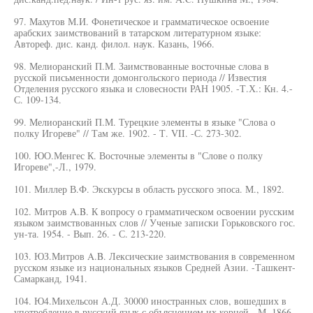
97. Махутов М.И. Фонетическое и грамматическое освоение
арабских заимствований в татарском литературном языке:
Автореф. дис. канд. филол. наук. Казань, 1966.
98. Мелиоранский П.М. Заимствованные восточные слова в
русской письменности домонгольского периода // Известия
Отделения русского языка и словесности РАН 1905. -Т.Х.: Кн. 4.-
С. 109-134.
99. Мелиоранский П.М. Турецкие элементы в языке "Слова о
полку Игореве" // Там же. 1902. - Т. VII. -С. 273-302.
100. ЮО.Менгес К. Восточные элементы в "Слове о полку
Игореве",-Л., 1979.
101. Миллер В.Ф. Экскурсы в область русского эпоса. М., 1892.
102. Митров A.B. К вопросу о грамматическом освоении русским
языком заимствованных слов // Ученые записки Горьковского гос.
ун-та. 1954. - Вып. 26. - С. 213-220.
103. ЮЗ.Митров A.B. Лексические заимствования в современном
русском языке из национальных языков Средней Азии. -Ташкент-
Самарканд, 1941.
104. Ю4.Михельсон А.Д. 30000 иностранных слов, вошедших в
употребление в русский язык с объяснением их корней. -М. 1866.