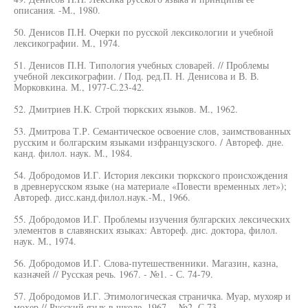
описания. -М., 1980.
50. Денисов П.Н. Очерки по русской лексикологии и учебной
лексикографии. М., 1974.
51. Денисов П.Н. Типология учебных словарей. // Проблемы
учебной лексикографии. / Под. ред.П. Н. Денисова и В. В.
Морковкина. М., 1977-С.23-42.
52. Дмитриев Н.К. Строй тюркских языков. М., 1962.
53. Дмитрова Т.Р. Семантическое освоение слов, заимствованных
русским и болгарским языками изфранцузского. / Автореф. дне.
канд. филол. наук. М., 1984.
54. Добродомов И.Г. История лексики тюркского происхождения
в древнерусском языке (на материале «Повести временных лет»);
Автореф. дисс.канд.филол.наук.-М., 1966.
55. Добродомов И.Г. Проблемы изучения булгарских лексических
элементов в славянских языках: Автореф. дис. доктора, филол.
наук. М., 1974.
56. Добродомов И.Г. Слова-путешественники. Магазин, казна,
казначей // Русская речь. 1967. - №1. - С. 74-79.
57. Добродомов И.Г. Этимологическая страничка. Муар, мухояр и
мохер // Русский язык в школе. 1967. - №2. С.73.