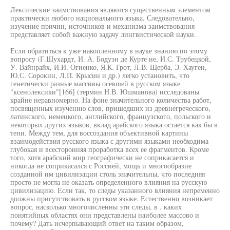
Лексические заимствования являются существенным элементом
практически любого национального языка. Следовательно,
изучение причин, источников и механизма заимствования
представляет собой важную задачу лингвистической науки.
Если обратиться к уже накопленному в науке знанию по этому
вопросу (Г.Шухардт, И. А. Бодуэн де Курте не, И.С. Трубецкой,
У. Вайнрайх, И.И. Огиенко, Я.К. Грот, Л.В. Щерба, Э. Хауген,
Ю.С. Сорокин, Л.П. Крысин и др.) легко установить, что
генетически разные массивы осевшей в русском языке
"ксенолексики"[166] (термин Н.В. Юшманова) исследованы
крайне неравномерно. На фоне значительного количества работ,
посвященных изучению слов, пришедших из древнегреческого,
латинского, немецкого, английского, французского, польского и
некоторых других языков, вклад арабского языка остается как бы в
тени. Между тем, для воссоздания объективной картины
взаимодействия русского языка с другими языками необходима
глубокая и всесторонняя проработка всех ее фрагментов. Кроме
того, хотя арабский мир географически не соприкасается и
никогда не соприкасался с Россией, мощь и многообразие
созданной им цивилизации столь значительны, что последняя
просто не могла не оказать определенного влияния на русскую
цивилизацию. Если так, то следы указанного влияния непременно
должны присутствовать в русском языке. Естественно возникает
вопрос, насколько многочисленны эти следы, в . каких
понятийных областях они представлены наиболее массово и
почему? Дать исчерпывающий ответ на таким образом,