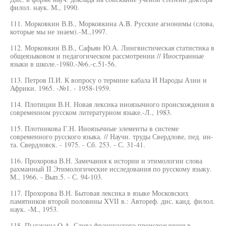
филол. наук. М., 1990.
111. Морковкин В.В., Морковкина A.B. Русские агнонимы (слова,
которые мы не знаем).-М.,1997.
112. Морковкин В.В., Сафьян Ю.А. Лингвистическая статистика в
общеязыковом и педагогическом рассмотрении // Иностранные
языки в школе.-1980.-№6.-с.51-56.
113. Петров П.И. К вопросу о термине кабала И Народы Азии и
Африки. 1965. -№1. - 1958-1959.
114. Плотицин В.Н. Новая лексика иноязычного происхождения в
современном русском литературном языке.-Л., 1983.
115. Плотникова Г.Н. Иноязычные элементы в системе
современного русского языка. // Научн. труды Свердлове, пед. ин-
та. Свердловск. - 1975. - Сб. 253. - С. 31-41.
116. Прохорова В.Н. Замечания к истории и этимологии слова
рахманный II Этимологические исследования по русскому языку.
М., 1966. - Вып.5. - С. 94-103.
117. Прохорова В.Н. Бытовая лексика в языке Московских
памятников второй половины XVII в.: Автореф. дис. канд. филол.
наук. -М., 1953.
118. Пылакина O.A. Слова французского происхождения в