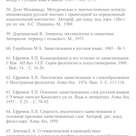
58. Доло Мохаммаду. Методические и лингвистические аспекты
минимизации русской лексики с ориентацией на определенный
национальный контингент. Автореф. дис.канд. пед. наук. / Ин-т
рус.яз. им. A.C. Пушкина.-М., 1989.
59. Дорошевский В. Элементы лексикологии и семантики:
Авторизов. перевод с польского. М., 1973.
60. Еврейнова М.А. Заимствования в русском языке. 1965. -№ 3.
61. Ефремов Л.П. Калькирование и его отличие от заимствования
// Изв. АН Каз. ССР. Серия филологии и искусствоведения. 1960.
- Вып. 14. - С. 16-26.
62. Ефремов Л.П. Лексическое заимствование и словообразование
// Иностранная филология. Алма-Ата. -1974.-Вып. З.-С. 111-118.
63. Ефремов Л.П. Освоение заимствованных слов русским языком
// Ученые записки Казахского ун-та. Язык и литература. Алма-Ата,
1957. - Т.25. - С. 78-92.
64. Ефремов Л.П. Сущность лексического заимствования и
основные признаки заимствованных слов: Автореф. дис. канд.
филол.наук. Алма-Ата, 1959.
65. Земская Е.А. О семантическом взаимодействии
заимствованных и исконных морфем в русском словообразовании.