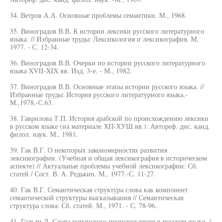
34. Ветров А.А. Основные проблемы семантики. М., 1968.
35. Виноградов В.В. К истории лексики русского литературного
языка. // Избранные труды: Лексикология и лексикография. М,
1977. - С. 12-34.
36. Виноградов В.В. Очерки по истории русского литературного
языка XVII-XIX вв. Изд. 3-е. - М., 1982.
37. Виноградов В.В. Основные этапы истории русского языка. //
Избранные труды: История русского литературного языка.-
М.,1978,-С.63.
38. Гаврилова Т.П. История арабской по происхождению лексики
в русском языке (на материале ХП-ХУШ вв.): Автореф. дис. канд.
филол. наук. М., 1981.
39. Гак В.Г. О некоторых закономерностях развития
лексикографии. (Учебная и общая лексикография в историческом
аспекте) // Актуальные проблемы учебной лексикографии: Сб.
статей / Сост. В. А. Редькин. М., 1977.-С. 11-27.
40. Гак В.Г. Семантическая структура слова как компонент
семантической структуры высказывания // Семантическая
структура слова: Сб. статей. М., 1971. - С. 78-96.
41. Гальди Л. Слова романского происхождения в русском языке. /