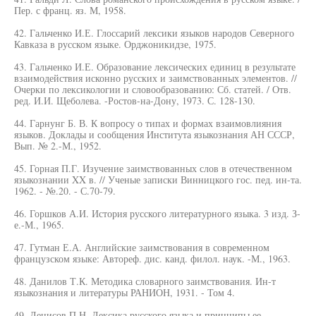
Пер. с франц. яз. М, 1958.
42. Гальченко И.Е. Глоссарий лексики языков народов Северного
Кавказа в русском языке. Орджоникидзе, 1975.
43. Гальченко И.Е. Образование лексических единиц в результате
взаимодействия исконно русских и заимствованных элементов. //
Очерки по лексикологии и словообразованию: Сб. статей. / Отв.
ред. И.И. Щеболева. -Ростов-на-Дону, 1973. С. 128-130.
44. Гарнунг Б. В. К вопросу о типах и формах взаимовлияния
языков. Доклады и сообщения Института языкознания АН СССР,
Вып. № 2.-М., 1952.
45. Горная П.Г. Изучение заимствованных слов в отечественном
языкознании XX в. // Ученые записки Винницкого гос. пед. ин-та.
1962. - №.20. - С.70-79.
46. Горшков А.И. История русского литературного языка. 3 изд. З-
е.-М., 1965.
47. Гутман Е.А. Английские заимствования в современном
французском языке: Автореф. дис. канд. филол. наук. -М., 1963.
48. Данилов Т.К. Методика словарного заимствования. Ин-т
языкознания и литературы РАНИОН, 1931. - Том 4.
49. Денисов П.Н. Лексика русского языка и принципы ее