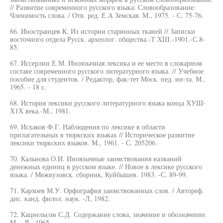
// Развитие современного русского языка: Словообразование:
Членимость слова. / Отв. ред. Е.А Земская. М., 1975. - С. 75-76.
66. Иностранцев К. Из истории старинных тканей // Записки
восточного отдела Русск. археолог. общества.-Т XIII.-1901.-С.8-
85.
67. Иссерлин Е.М. Иноязычная лексика и ее место в словарном
составе современного русского литературного языка. // Учебное
пособие для студентов. / Редактор, фак-тет Моск. пед. ин-та. М.,
1965. - 18 с.
68. История лексики русского литературного языка конца ХУШ-
Х1Х века.-М., 1981.
69. Исхаков Ф.Г. Наблюдения по лексике в области
прилагательных в тюркских языках // Историческое развитие
лексики тюркских языков. М., 1961. - С. 205206.
70. Кальнова О.И. Иноязычные заимствования названий
денежных единиц в русском языке. // Новое в лексике русского
языка. / Межвузовск. сборник, Куйбышев. 1983. -С. 89-99.
71. Кархоев М.У. Орфография заимствованных слов. / Автореф.
дис. канд. филол. наук. -Л, 1982.
72. Кацнельсон С.Д. Содержание слова, значение и обозначение.
М. - JL, 1965.