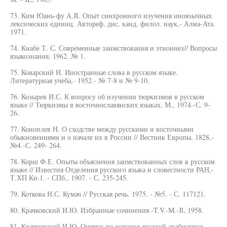
73. Ким Юань-фу A.JI. Опыт синхронного изучения иноязычных
лексических единиц. Автореф. дис. канд. филол. наук,- Алма-Ата.
1971.
74. Кнабе Т. С. Современные заимствования и этноинез// Вопросы
языкознания. 1962. № 1.
75. Коварский Н. Иностранные слова в русском языке.
Литературная учеба,- 1952.- № 7-8 и № 9-10.
76. Козырев И.С. К вопросу об изучении тюркизмов в русском
языке // Тюркизмы в восточнославянских языках. М., 1974.-С. 9-
26.
77. Коноплев Н. О сходстве между русскими и восточными
обыкновениями и о начале их в России // Вестник Европы. 1828,-
№4.-С. 249- 264.
78. Корш Ф.Е. Опыты объяснения заимствованных слов в русском
языке // Известия Отделения русского языка и словестности РАН,-
Т.ХП Кн.1. - СПб., 1907. - С. 235-245.
79. Коткова Н.С. Кумач // Русская речь. 1975. - №5. - С. 117121.
80. Крачковский И.Ю. Избранные сочинения.-T.V.-M.-Jl, 1958.
81. Крачковский И.Ю. Очерки по истории русской арабистики.