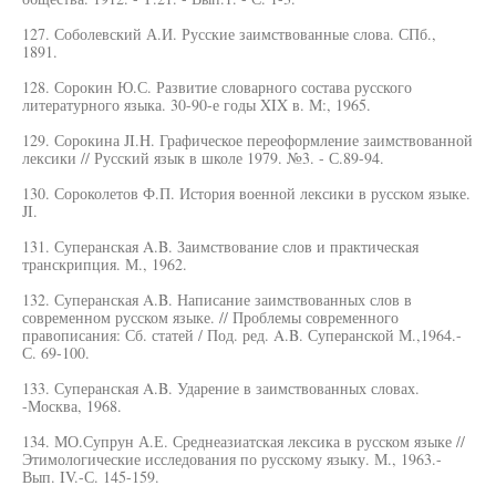
127. Соболевский А.И. Русские заимствованные слова. СПб.,
1891.
128. Сорокин Ю.С. Развитие словарного состава русского
литературного языка. 30-90-е годы XIX в. М:, 1965.
129. Сорокина JI.H. Графическое переоформление заимствованной
лексики // Русский язык в школе 1979. №3. - С.89-94.
130. Сороколетов Ф.П. История военной лексики в русском языке.
JI.
131. Суперанская A.B. Заимствование слов и практическая
транскрипция. М., 1962.
132. Суперанская A.B. Написание заимствованных слов в
современном русском языке. // Проблемы современного
правописания: Сб. статей / Под. ред. A.B. Суперанской М.,1964.-
С. 69-100.
133. Суперанская A.B. Ударение в заимствованных словах.
-Москва, 1968.
134. МО.Супрун А.Е. Среднеазиатская лексика в русском языке //
Этимологические исследования по русскому языку. М., 1963.-
Вып. IV.-С. 145-159.