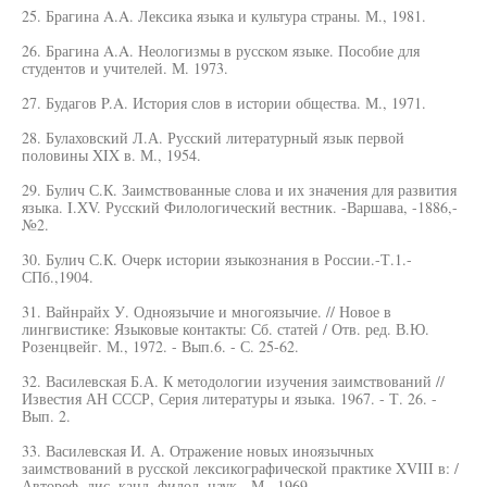
25. Брагина A.A. Лексика языка и культура страны. М., 1981.
26. Брагина A.A. Неологизмы в русском языке. Пособие для
студентов и учителей. М. 1973.
27. Будагов P.A. История слов в истории общества. М., 1971.
28. Булаховский Л.А. Русский литературный язык первой
половины XIX в. М., 1954.
29. Булич С.К. Заимствованные слова и их значения для развития
языка. I.XV. Русский Филологический вестник. -Варшава, -1886,-
№2.
30. Булич С.К. Очерк истории языкознания в России.-Т.1.-
СПб.,1904.
31. Вайнрайх У. Одноязычие и многоязычие. // Новое в
лингвистике: Языковые контакты: Сб. статей / Отв. ред. В.Ю.
Розенцвейг. М., 1972. - Вып.6. - С. 25-62.
32. Василевская Б.А. К методологии изучения заимствований //
Известия АН СССР, Серия литературы и языка. 1967. - Т. 26. -
Вып. 2.
33. Василевская И. А. Отражение новых иноязычных
заимствований в русской лексикографической практике XVIII в: /
Автореф. дис. канд. филол. наук. -М., 1969.