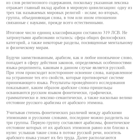
из слов религиозного содержания, поскольку указанная лексика
отражает главный вклад арабов в мировую цивилизацию: одну из
трех так называемых мировых религий - ислам; во-вторых,
группа, объединяющая слова, в том или ином отношении
связанные с науками, прежде всего естественными.
Итоговое число единиц классификации составило 319 ЛСВ. Не
затронутыми арабизмами остались: сфера общих философских
категорий, а также некоторые разделы, посвященные ментальному
и физическому мирам.
Будучи заимствованным, арабизм, как и любое иноязычное слово,
попадает в сферу действия законов, определяемых особенностями
языка-реципиента, каковым в данном случае является русский.
При этом происходит всестороннее освоение слова, направленное
на устранение тех его свойств, которые противоречат системе
принимающего языка. Результаты проведённого исследования
показывают, каким образом арабские слова-пришельцы
осваиваются русским языком фонетически, графически,
грамматически и лексико-семантически, а также насколько велико
отстояние русского арабизма от арабского этимона.
Учитывая степень фонетических различий между арабскими
этимонами и русскими словами, последние можно разделить на
три группы. Первую группу составляют арабизмы, фонетическое
отстояние которых от их арабских этимонов равно или близко к
нулю: услышав такие слова в потоке русской речи, носитель
арабского языка узнает их без труда. Далее располагаются