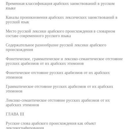
Временная классификация арабских заимствований в русском
языке
Каналы проникновения арабских лексических заимствований в
русский язык
Место русской лексики арабского происхождения в словарном
составе современного русского языка
Содержательное разнообразие русской лексики арабского
происхождения
Фонетическое, грамматическое и лексико-семантическое отстояние
русских арабизмов от их арабских этимонов
Фонетическое отстояние русских арабизмов от их арабских
этимонов
Грамматическое отстояние русских арабизмов от их арабских
этимонов
Лексико-семантическое отстояние русских арабизмов от их
арабских этимонов
ГЛАВА III
Русские слова арабского происхождения как объект
лексикографирования