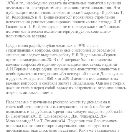
1970-м гг., необходимо указать на отдельные попытки изучения
деятельности некоторых эмигрантов-конституционалистов. Эти
публикации носили явно апологетический характер. В работах Т.
М. Колоскова26 и Л. Вишневского27 проявилось стремление
искусственно революционизировать политические взгляды И. Г.
Головина и П. В. Долгорукова, не используя каких-либо новых
источников и весьма вольно интерпретируя их социально-
политические взгляды.
Среди монографий, опубликованных в 1970-е гг. и
затрагивающих вопросы, связанные с историей либеральной
эмиграции следует выделить работу Н.Я.Эйдельмана «Герцен
против самодержавия»28. В ней впервые были поставлены
важные вопросы об идейно-организационных связях изданий
А.И.Герцена и периодики изгнанников-конституционалистов и
необходимости исследования «бесцензурной печати Долгорукова
и других эмигрантов 1860-х пг.»29 Именно в постановке этих
важных вопросов и состояла заслуга Эйдельмана. Однако историк
даже не ставил перед собой задачу их разрешения, ограничившись
отдельными замечаниями.
Параллельно с изучением русского конституционализма в
советской историографии исследования по этой проблеме
появлялись и за рубежом. Среди них следует выделить работы В.
В. Леонтовича30, В. Сливовской31, Дж. Фишера32, Дж.
Макклелланда33 и Т. Эммонса34. Предпринятая Леонтовичем
попытка написания истории дореволюционного русского
либерализма, оказалась явно неудачной. Как уже указывалось в