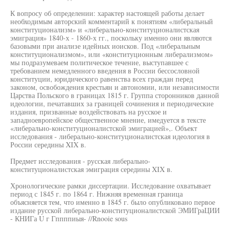
К вопросу об определении: характер настоящей работы делает
необходимым авторский комментарий к понятиям «либеральный
конституционализм» и «либерально-конституционалистская
эмиграция» 1840-х - 1860-х гг., поскольку именно они являются
базовыми при анализе идейных иоисков. Под «либеральным
конституционализмом», или «конституционным либерализмом»
мы подразумеваем политическое течение, выступавшее с
требованием немедленного введения в России бессословной
конституции, юридического равенства всех граждан перед
законом, освобождения крестьян и автономии, или независимости
Царства Польского в границах 1815 г. Группа сторонников данной
идеологии, печатавших за границей сочинения и периодические
издания, призванные воздействовать на русское и
западноевропейское общественное мнение, имедуется в тексте
«либерально-конституционалистской эмиграцией»,. Объект
исследования - либерально-конституционалистская идеология в
России середины XIX в.
Предмет исследования - русская либерально-
конституционалистская эмиграция середины XIX в.
Хронологические рамки диссертации. Исследование охватывает
период с 1845 г. по 1864 г. Нижняя временная граница
объясняется тем, что именно в 1845 г. было опубликовано первое
издание русской либерально-конституционалистской ЭМИГраЦИИ
- КНИГа U г Гппппиыя- //Rnooie sous