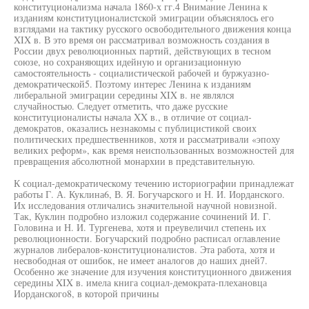
конституционализма начала 1860-х гг.4 Внимание Ленина к
изданиям конституционалистской эмиграции объяснялось его
взглядами на тактику русского освободительного движения конца
XIX в. В это время он рассматривал возможность создания в
России двух революционных партий, действующих в тесном
союзе, но сохраняющих идейную и организационную
самостоятельность - социалистической рабочей и буржуазно-
демократической5. Поэтому интерес Ленина к изданиям
либеральной эмиграции середины XIX в. не являлся
случайностью. Следует отметить, что даже русские
конституционалисты начала XX в., в отличие от социал-
демократов, оказались незнакомы с публицистикой своих
политических предшественников, хотя и рассматривали «эпоху
великих реформ», как время неиспользованных возможностей для
превращения абсолютной монархии в представительную.
К социал-демократическому течению историографии принадлежат
работы Г. А. Куклина6, В. Я. Богучарского и Н. И. Иорданского.
Их исследования отличались значительной научной новизной.
Так, Куклин подробно изложил содержание сочинений И. Г.
Головина и Н. И. Тургенева, хотя и преувеличил степень их
революционности. Богучарский подробно расписал оглавление
журналов либералов-конституционалистов. Эта работа, хотя и
несвободная от ошибок, не имеет аналогов до наших дней7.
Особенно же значение для изучения конституционного движения
середины XIX в. имела книга социал-демократа-плехановца
Иорданского8, в которой причины