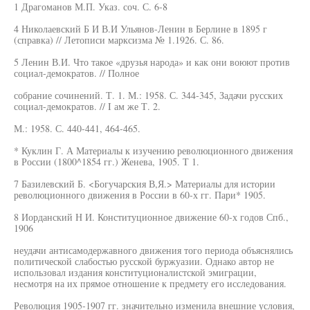
1 Драгоманов М.П. Указ. соч. С. 6-8
4 Николаевский Б И В.И Ульянов-Ленин в Берлине в 1895 г
(справка) // Летописи марксизма № 1.1926. С. 86.
5 Ленин В.И. Что такое «друзья народа» и как они воюют против
социал-демократов. // Полное
собрание сочинений. Т. 1. М.: 1958. С. 344-345, Задачи русских
социал-демократов. // I ам же Т. 2.
М.: 1958. С. 440-441, 464-465.
* Куклин Г. А Материалы к изучению революционного движения
в России (1800^1854 гг.) Женева, 1905. Т 1.
7 Базилевский Б. <Богучарския В,Я.> Материалы для истории
революционного движения в России в 60-х гг. Пари* 1905.
8 Иорданский Н И. Конституционное движение 60-х годов Спб.,
1906
неудачи антисамодержавного движения того периода объяснялись
политической слабостью русской буржуазии. Однако автор не
использовал издания конституционалистской эмиграции,
несмотря на их прямое отношение к предмету его исследования.
Революция 1905-1907 гг. значительно изменила внешние условия,