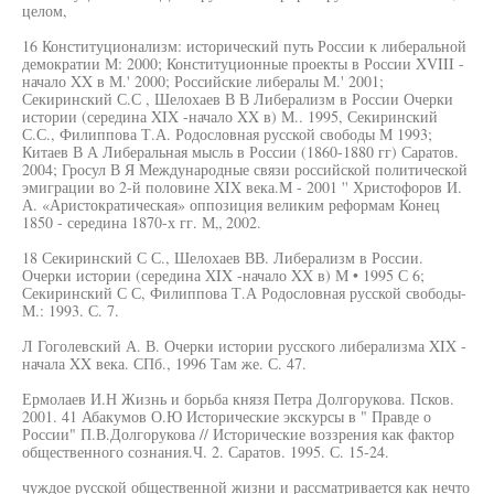
целом,
16 Конституционализм: исторический путь России к либеральной
демократии М: 2000; Конституционные проекты в России XVIII -
начало XX в М.' 2000; Российские либералы М.' 2001;
Секиринский С.С , Шелохаев В В Либерализм в России Очерки
истории (середина XIX -начало XX в) М.. 1995, Секиринский
С.С., Филиппова Т.А. Родословная русской свободы М 1993;
Китаев В А Либеральная мысль в России (1860-1880 гг) Саратов.
2004; Гросул В Я Международные связи российской политической
эмиграции во 2-й половине XIX века.М - 2001 '' Христофоров И.
А. «Аристократическая» оппозиция великим реформам Конец
1850 - середина 1870-х гг. М„ 2002.
18 Секиринский С С., Шелохаев ВВ. Либерализм в России.
Очерки истории (середина XIX -начало XX в) М • 1995 С 6;
Секиринский С С, Филиппова Т.А Родословная русской свободы-
М.: 1993. С. 7.
Л Гоголевский А. В. Очерки истории русского либерализма XIX -
начала XX века. СПб., 1996 Там же. С. 47.
Ермолаев И.Н Жизнь и борьба князя Петра Долгорукова. Псков.
2001. 41 Абакумов О.Ю Исторические экскурсы в " Правде о
России" П.В.Долгорукова // Исторические воззрения как фактор
общественного сознания.Ч. 2. Саратов. 1995. С. 15-24.
чуждое русской общественной жизни и рассматривается как нечто