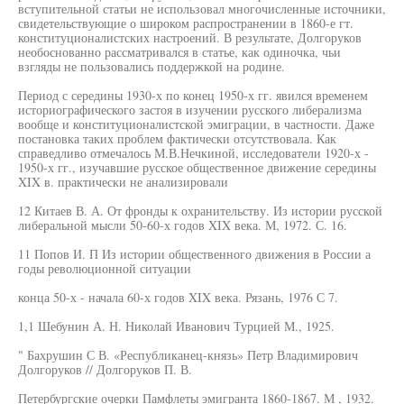
вступительной статьи не использовал многочисленные источники,
свидетельствующие о широком распространении в 1860-е гт.
конституционалистских настроений. В результате, Долгоруков
необоснованно рассматривался в статье, как одиночка, чьи
взгляды не пользовались поддержкой на родине.
Период с середины 1930-х по конец 1950-х гг. явился временем
историографического застоя в изучении русского либерализма
вообще и конституционалистской эмиграции, в частности. Даже
постановка таких проблем фактически отсутствовала. Как
справедливо отмечалось М.В.Нечкиной, исследователи 1920-х -
1950-х гг., изучавшие русское общественное движение середины
XIX в. практически не анализировали
12 Китаев В. А. От фронды к охранительству. Из истории русской
либеральной мысли 50-60-х годов XIX века. М, 1972. С. 16.
11 Попов И. П Из истории общественного движения в России а
годы революционной ситуации
конца 50-х - начала 60-х годов XIX века. Рязань, 1976 С 7.
1,1 Шебунин А. Н. Николай Иванович Турцией М., 1925.
" Бахрушин С В. «Республиканец-князь» Петр Владимирович
Долгоруков // Долгоруков П. В.
Петербургские очерки Памфлеты эмигранта 1860-1867. М , 1932.