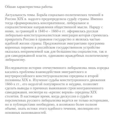
Обшан характеристика работы.
Актуальность темы. Борьба социально-политических течений в
России XIX в. надолго предопределила судьбу страны. Именно
тогда сформировались консервативное, либеральное и
социалистическое направления общественной мысли. Наряду с
ними, за границей в 1840-е - 1860-е гг. оформилась русская
либерально-конституционалистская эмиграция которая стремилась
превратить Россию в правовое государство и являлась частью
идейной жизни страны. Предложенная эмигрантами программа
коренных перемен в российском государственном устройстве
оказалась неприемлемой как для большинства социалистов, так и
для самодержавной власти, одинаково враждебных политическому
либерализму.
Исследователи истории отечественного либерализма лишь изредка
касались проблемы взаимодействия эмигрантского и
внутрироссийского конституционализма середины и второй
половины XIX в. Изучение судьбы конституционного движения
1860-х гг., его недолгой популярности и неудачи, позволяет
сделать выводы о причинах выживания строя неограниченного
самодержавия, несмотря на «кризис верхов» середины XIX
столетия. В настоящее время, когда дискуссия о судьбе и
перспективах русского либерализма ведется не только историками,
но и публицистами необходимо, в возможно более полном
объеме, знать истоки этого идейного течения, эволюцию его
основных разновидностей.