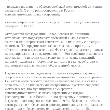
- исследовать влияние общеевропейской политической ситуации
середины XIX в. на распространение в России
конституционалистских настроений;
- выявить причины поражения русского конституционализма к
середине 1860-х гг.
Методология исследования. Автор исходит из принципа
историзма, что подразумевает системный анализ событий и
фактов в их историческом контексте, а не их оценку с позиций
потомков. Это предполагает также следование принципу
объективности и комплексности. Факты должны рассматриваться
не изолированно, а во взаимовлиянии. Это особенно относится к
исследованию истории социально-политических движений,
которые находятся в постоянном контакте и взаимодействии с
различными направлениями общественной мысли.
Научная новизна исследования. Впервые введено в научный
оборот понятие «либерально-конституционалистская эмиграция».
Ее деятельность рассматривается не изолированно, а в связи с
общественно-политическими настроениями русского общества.
Доказывается, что публицистика эмигрантов-
конституционалистов являлась отражением взглядов,
распространенных в России, но, по цензурным причинам, не
выражавшихся открыто в легальной печати. Выявлены идейные
связи русского либерального конституционализма с социализмом,
умеренным либерализмом, олигархической оппозицией.