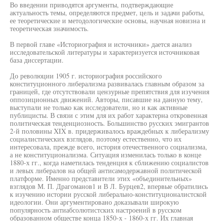
Во введении приводятся аргументы, подтверждающие
актуальность темы, определяются предмет, цель и задачи работы,
ее теоретические и методологические основы, научная новизна и
теоретическая значимость.
В первой главе «Историография и источники» дается анализ
исследовательской литературы и характеризуется источниковая
база диссертации.
До революции 1905 г. историография российского
конституционного либерализма развивалась главным образом за
границей, где отсутствовали цензурные препятствия для изучения
оппозиционных движений. Авторы, писавшие на данную тему,
выступали не только как исследователи, но и как активные
публицисты. В связи с этим для их работ характерна откровенная
политическая тенденциозность. Большинство русских эмигрантов
2-й половины XIX в. придерживалось враждебных к либерализму
социалистических взглядов, поэтому естественно, что их
интересовала, прежде всего, история отечественного социализма,
а не конституционализма. Ситуация изменилась только в конце
1880-х гг., когда наметилась тенденция к сближению социалистов
и левых либералов на общей антисамодержавной политической
платформе. Именно представители этих «объединительных»
взглядов М. П. Драгоманов1 и В Л. Бурцев2, впервые обратились
к изучению истории русской либерально-конституционалистской
идеологии. Они аргументировано доказывали широкую
популярность антиабсолютистских настроений в русском
образованном обществе конца 1850-х - 1860-х гг. Их главная