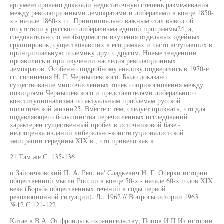
аргументировано доказали недостаточную степень размежевания
между революционными демократами и либералами в конце 1850-
х - начале 1860-х гг. Принципиально важным стал вывод об
отсутствии у русского либерализма единой программы24, а,
следовательно, о необходимости изучения отдельных идейных
группировок, существовавших в его рамках и часто вступавших в
принципиальную полемику друг с другом. Новые тенденции
проявились и при изучении наследия революционных
демократов. Особенно подробному анализу подверглись в 1970-е
гг. сочинения Н. Г. Чернышевского. Было доказано
существование многочисленных точек соприкосновения между
позициями Чернышевского и представителями либерального
конституционализма по актуальным проблемам русской
политической жизни25. Вместе с тем, следует признать, что для
подавляющего большинства перечисленных исследований
характерен существенный пробел в источниковой базе -
недооценка изданий либерально-конституционалистской
эмиграции середины XIX в., что привело как к
21 Там же С. 135-136
п Зайончковский П. А. Рец. на' Сладкевич Н. Г. Очерки истории
общественной мысли России в конце 50-х - начале 60-х годов XIX
века (Борьба общественных течений в годы первой
революционной ситуации). Л., 1962 // Вопросы истории 1963
№12 С 121-122
Китае в В.А. От фронды к охраннгельству; Попов И П Из истории