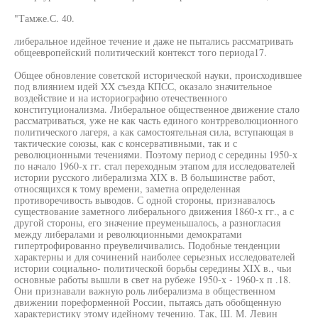
"Тамже.С. 40.
либеральное идейное течение и даже не пытались рассматривать
общеевропейский политический контекст того периода17.
Общее обновление советской исторической науки, происходившее
под влиянием идей XX съезда КПСС, оказало значительное
воздействие и на историографию отечественного
конституционализма. Либеральное общественное движение стало
рассматриваться, уже не как часть единого контрреволюционного
политического лагеря, а как самостоятельная сила, вступающая в
тактические союзы, как с консервативными, так и с
революционными течениями. Поэтому период с середины 1950-х
по начало 1960-х гг. стал переходным этапом для исследователей
истории русского либерализма XIX в. В большинстве работ,
относящихся к тому времени, заметна определенная
противоречивость выводов. С одной стороны, признавалось
существование заметного либерального движения 1860-х гг., а с
другой стороны, его значение преуменьшалось, а разногласия
между либералами и революционными демократами
гипертрофированно преувеличивались. Подобные тенденции
характерны и для сочинений наиболее серьезных исследователей
истории социально- политической борьбы середины XIX в., чьи
основные работы вышли в свет на рубеже 1950-х - 1960-х п .18.
Они признавали важную роль либерализма в общественном
движении пореформенной России, пытаясь дать обобщенную
характеристику этому идейному течению. Так, Ш. М. Левин