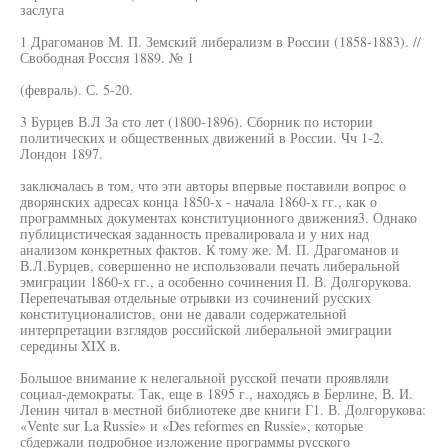
заслуга
1 Драгоманов М. П. Земский либерализм в России (1858-1883). //
Свободная Россия 1889. № 1
(февраль). С. 5-20.
3 Бурцев В.Л За сто лет (1800-1896). Сборник по истории
политических и общественных движений в России. Чч 1-2.
Лондон 1897.
заключалась в том, что эти авторы впервые поставили вопрос о
дворянских адресах конца 1850-х - начала 1860-х гг., как о
программных документах конституционного движения3. Однако
публицистическая заданность превалировала и у них над
анализом конкретных фактов. К тому же. М. П. Драгоманов и
В.Л.Бурцев, совершенно не использовали печать либеральной
эмиграции 1860-х гг., а особенно сочинения П. В. Долгорукова.
Перепечатывая отдельные отрывки из сочинений русских
конституционалистов, они не давали содержательной
интерпретации взглядов российской либеральной эмиграции
середины XIX в.
Большое внимание к нелегальной русской печати проявляли
социал-демократы. Так, еще в 1895 г., находясь в Берлине, В. И.
Ленин читал в местной библиотеке две книги Г1. В. Долгорукова:
«Vente sur La Russie» и «Des reformes en Russie», которые
сбдержали подробное изложение программы русского