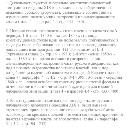
1 Деятельность русской либерально конституционалистской
эмиграции середины XIX в. являлась частью общественного
движения русского дворянства, развиваясь в соответствии с
изменениями политических настроений привилегированного
класса (глава 4 - параграф 4 4 стр. 433 - 480).
2. История указанного политического течения разделяется на 3
периода: 1-й этап - 1840-е - начало 1850-х гг., когда
конституционалистские идеи не пользовались популярностью в
среде русского «образованного класса» и пропагандировались
лишь немногими эмигрантами -И.Г.Головиным и Н. И.
Тургеневым (глава 2 - стр. 69 - 193.); 2-й этап -конец 1850-х -
начало 1860-х гг. - время активного распространения
антисамодержавных настроений части русского дворянства, как
под влиянием недовольства политикой властей, так и под
воздействием падения абсолютизма в Западной Европе (глава 3;
глава 4 - параграфы 4. 1; 4.2. - стр. 194 - 395); 3-й этап - середина
1860-х гг. - эпоха ослабления конституционалистской фронды и
исчезновение в России читательской аудитории для изданий
либеральной эмиграции (глава 4 - параграф 4.4 - стр. 433 - 480).
3. Конституционалистские настроения среди части русского
либерального дворянства середины XIX в. бьши вызваны
стремлением привилегированного сословия добиться обмена
освобождения крестьян с землей и отмены сословных привилегий
на отказ верховной власти от абсолютизма (глава 3 - параграфы
3.1; 3.2 - стр.194 - 252).