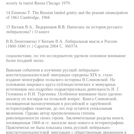
society in tsarist Russia Chicago 1979.
14 Emmons T. The Russian landed gentry and the peasant emancipation
of 1861 Cambridge, 1968.
15 Китаев В А., Ведерников B.B. Написана ли история русского
либерализма? ( О книге
В В.Леонтовича) // Китаев В А. Либеральная мысль в России
(1860-1880 гг.) Саратов 2004 С. 360374.
социалистами, по эти исследователи уделили основное внимание
более поздней эпохе.
Важным событием в изучении русской либерально-
конституционалистской эмиграции середины XIX в. стало
издание монографии польского историка В.Сливовской. На
основании широкого круга публицистических и мемуарных
источников она подробно охарактеризовала деятельность И. Г.
Головина и Н.И. Тургенева. Особенное внимание было уделено
анализу их взглядов на польский вопрос. Книга Сливовской,
посвященная малоизученным в российской и зарубежной
историографии сюжетам, до сих пор остается уникальным
явлением. Однако автор преувеличивала степень
революционности своих героев. Заключительные разделы книги,
посвященные 1860-м гг. вносили мало нового в историографию.
Практически не была показана связь русской либерально-
конституционалистской эмиграции с общественным движением в