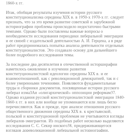
1860-х гг.
Итак, обобщая результаты изучения истории русского
конституционализма середины XIX в. в 1950-х 1970-х гг. следует
признать, что за это время развитие советской и зарубежной
историографии проблемы происходило недостаточно быстрыми
темпами. Однако были поставлены важные вопросы о
необходимости исследования периодики либеральной эмиграции
и ее связей с издательской деятельностью А. И. Герцена, а в ряде
работ предпринималась попытка анализа деятельности отдельных
конституционалистов. Это создавало основу для дальнейшего
более подробного исследования темы.
За последние два десятилетия в отечественной исторшнрафии
наметилось оживление в изучении развития
конституционалистской идеологии середины XIX в. и ее
взаимоотношений, как с революционной демократией, так и с
более умеренными течениями. Появляются фундаментальные
труды и сборники документов, посвященные истории русского
либерал измаЗАи «олигархической» оппозиции реформам37.
Однако издания русской конституционалистской эмиграции 1840-
1860-х гг. в них или вообще не упоминаются или лишь бегло
перечисляются. Как и прежде, при анализе отношения русского
общественного движения середины XIX в. к крестьянской,
польской и конституционной проблемам не учитываются взгляды
либералов-эмигрантов. Из подобных работ несколько выделяются
исследования С. С. Секир инского38, придерживающегося
взглядов дореволюционной либеральной историографии,