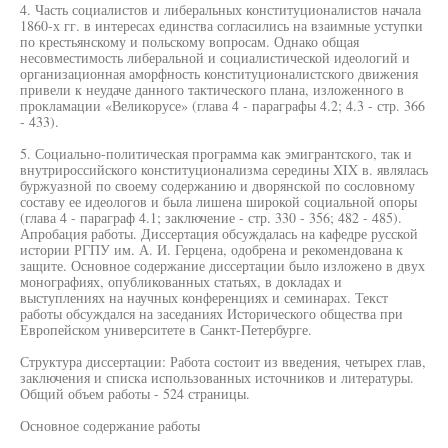
4. Часть социалистов и либеральных конституционалистов начала
1860-х гг. в интересах единства согласились на взаимные уступки
по крестьянскому и польскому вопросам. Однако общая
несовместимость либеральной и социалистической идеологий и
организационная аморфность конституционалистского движения
привели к неудаче данного тактического плана, изложенного в
прокламации «Великорусе» (глава 4 - параграфы 4.2; 4.3 - стр. 366
- 433).
5. Социально-политическая программа как эмигрантского, так и
внутрироссийского конституционализма середины XIX в. являлась
буржуазной по своему содержанию и дворянской по сословному
составу ее идеологов и была лишена широкой социальной опоры
(глава 4 - параграф 4.1; заключение - стр. 330 - 356; 482 - 485).
Апробация работы. Диссертация обсуждалась на кафедре русской
истории РГПУ им. А. И. Герцена, одобрена и рекомендована к
защите. Основное содержание диссертации было изложено в двух
монографиях, опубликованных статьях, в докладах и
выступлениях на научных конференциях и семинарах. Текст
работы обсуждался на заседаниях Исторического общества при
Европейском университете в Санкт-Петербурге.
Структура диссертации: Работа состоит из введения, четырех глав,
заключения и списка использованных источников и литературы.
Общий объем работы - 524 страницы.
Основное содержание работы