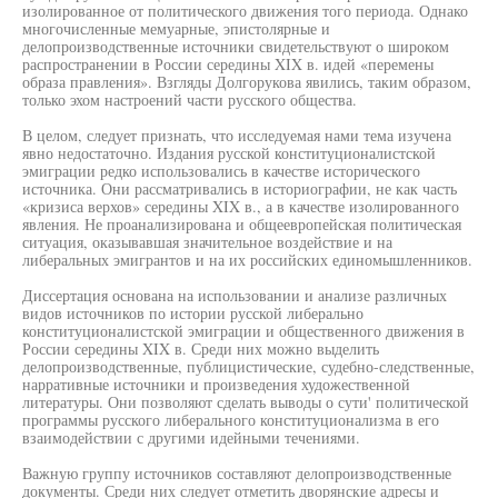
изолированное от политического движения того периода. Однако
многочисленные мемуарные, эпистолярные и
делопроизводственные источники свидетельствуют о широком
распространении в России середины XIX в. идей «перемены
образа правления». Взгляды Долгорукова явились, таким образом,
только эхом настроений части русского общества.
В целом, следует признать, что исследуемая нами тема изучена
явно недостаточно. Издания русской конституционалистской
эмиграции редко использовались в качестве исторического
источника. Они рассматривались в историографии, не как часть
«кризиса верхов» середины XIX в., а в качестве изолированного
явления. Не проанализирована и общеевропейская политическая
ситуация, оказывавшая значительное воздействие и на
либеральных эмигрантов и на их российских единомышленников.
Диссертация основана на использовании и анализе различных
видов источников по истории русской либерально
конституционалистской эмиграции и общественного движения в
России середины XIX в. Среди них можно выделить
делопроизводственные, публицистические, судебно-следственные,
нарративные источники и произведения художественной
литературы. Они позволяют сделать выводы о сути' политической
программы русского либерального конституционализма в его
взаимодействии с другими идейными течениями.
Важную группу источников составляют делопроизводственные
документы. Среди них следует отметить дворянские адресы и