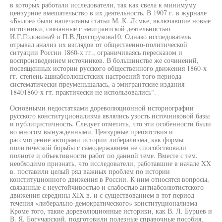
в которых работали исследователи, так как свела к минимуму
цензурное вмешательство в их деятельность. В 1907 г. в журнале
«Былое» были напечатаны статьи М. К. Лсмке, включавшие новые
источники, связанные с эмигрантской деятельностью
И.Г.Головина9 и П.В.Долгорукова10. Однако исследователь
отрывал анализ их взглядов от общественно-политической
ситуации России 1860-х гг., ограничиваясь пересказом и
воспроизведением источников. В большинстве же сочинений,
посвященных истории русского общественного движения 1860-х
гг. степень ашиабсолюшстских настроений того периода
систематически преуменьшалась, а эмигрантские издания
18401860-х гт. практически не использовались".
Основными недостатками дореволюционной историографии
русского конституционализма являлись узость источниковой базы
и публицистичность. Следует отметить, что эти особенности были
во многом вынужденными. Цензурные препятствия и
рассмотрение авторами истории либерализма, как формы
политической борьбы с самодержавием не способствовали
полноте и объективности работ по данной теме. Вместе с тем,
необходимо признать, что исследователи, работавшие в начале XX
в. поставили целый ряд важных проблем по истории
конституционного движения в России. К ним относятся вопросы,
связанные с неустойчивостью и слабостью антиабсолютистского
движения середины XIX в. и с существованием в тот период
течения «либерально-демократического» конституционализма
Кроме того, такие дореволюционные историки, как В. Л. Бурцев и
В. Я. Богучарский. подготовили полезные справочные пособия,