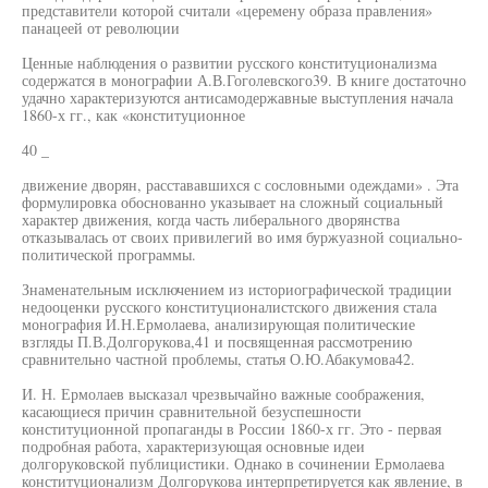
представители которой считали «церемену образа правления»
панацеей от революции
Ценные наблюдения о развитии русского конституционализма
содержатся в монографии А.В.Гоголевского39. В книге достаточно
удачно характеризуются антисамодержавные выступления начала
1860-х гг., как «конституционное
40 _
движение дворян, расстававшихся с сословными одеждами» . Эта
формулировка обоснованно указывает на сложный социальный
характер движения, когда часть либерального дворянства
отказывалась от своих привилегий во имя буржуазной социально-
политической программы.
Знаменательным исключением из историографической традиции
недооценки русского конституционалистского движения стала
монография И.Н.Ермолаева, анализирующая политические
взгляды П.В.Долгорукова,41 и посвященная рассмотрению
сравнительно частной проблемы, статья О.Ю.Абакумова42.
И. Н. Ермолаев высказал чрезвычайно важные соображения,
касающиеся причин сравнительной безуспешности
конституционной пропаганды в России 1860-х гг. Это - первая
подробная работа, характеризующая основные идеи
долгоруковской публицистики. Однако в сочинении Ермолаева
конституционализм Долгорукова интерпретируется как явление, в