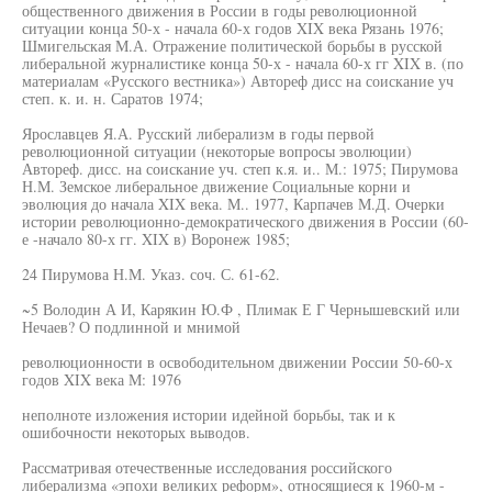
общественного движения в России в годы революционной
ситуации конца 50-х - начала 60-х годов XIX века Рязань 1976;
Шмигельская М.А. Отражение политической борьбы в русской
либеральной журналистике конца 50-х - начала 60-х гг XIX в. (по
материалам «Русского вестника») Автореф дисс на соискание уч
степ. к. и. н. Саратов 1974;
Ярославцев Я.А. Русский либерализм в годы первой
революционной ситуации (некоторые вопросы эволюции)
Автореф. дисс. на соискание уч. степ к.я. и.. М.: 1975; Пирумова
Н.М. Земское либеральное движение Социальные корни и
эволюция до начала XIX века. М.. 1977, Карпачев М.Д. Очерки
истории революционно-демократического движения в России (60-
е -начало 80-х гг. XIX в) Воронеж 1985;
24 Пирумова Н.М. Указ. соч. С. 61-62.
~5 Володин А И, Карякин Ю.Ф , Плимак Е Г Чернышевский или
Нечаев? О подлинной и мнимой
революционности в освободительном движении России 50-60-х
годов XIX века М: 1976
неполноте изложения истории идейной борьбы, так и к
ошибочности некоторых выводов.
Рассматривая отечественные исследования российского
либерализма «эпохи великих реформ», относящиеся к 1960-м -