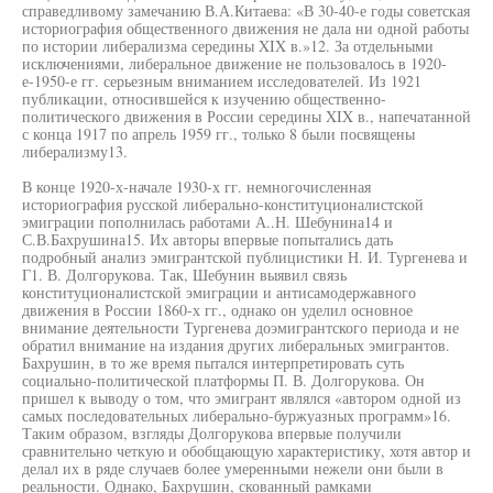
справедливому замечанию В.А.Китаева: «В 30-40-е годы советская
историография общественного движения не дала ни одной работы
по истории либерализма середины XIX в.»12. За отдельными
исключениями, либеральное движение не пользовалось в 1920-
е-1950-е гг. серьезным вниманием исследователей. Из 1921
публикации, относившейся к изучению общественно-
политического движения в России середины XIX в., напечатанной
с конца 1917 по апрель 1959 гг., только 8 были посвящены
либерализму13.
В конце 1920-х-начале 1930-х гг. немногочисленная
историография русской либерально-конституционалистской
эмиграции пополнилась работами А..Н. Шебунина14 и
С.В.Бахрушина15. Их авторы впервые попытались дать
подробный анализ эмигрантской публицистики Н. И. Тургенева и
Г1. В. Долгорукова. Так, Шебунин выявил связь
конституционалистской эмиграции и антисамодержавного
движения в России 1860-х гг., однако он уделил основное
внимание деятельности Тургенева доэмигрантского периода и не
обратил внимание на издания других либеральных эмигрантов.
Бахрушин, в то же время пытался интерпретировать суть
социально-политической платформы П. В. Долгорукова. Он
пришел к выводу о том, что эмигрант являлся «автором одной из
самых последовательных либерально-буржуазных программ»16.
Таким образом, взгляды Долгорукова впервые получили
сравнительно четкую и обобщающую характеристику, хотя автор и
делал их в ряде случаев более умеренными нежели они были в
реальности. Однако, Бахрушин, скованный рамками