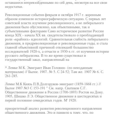
оставшиеся непревзойденными по сей день, несмотря на все свои
недостатки.
Революционные события февраля и октября 1917 г. коренным
образом изменили историографическую ситуацию. С первых лет
советской власти изучение революционного, а не либерального
движения было обусловлено, как объективными, так и
субъективными факторами Само историческое развитие России
конца XIX - начала XX вв. свидетельствовало о преобладающей
роли «крайних» идеологий. Сравнительная слабость либерального
движения, в предреволюционные и революционные годы, и стала
главной объективной причиной отвлекшей большинство
исследователей 1920-х, а отчасти и 1930-х гг. от изучения истории
русского либерализма. В то же время существовал и
государственный заказ, направленный на
* Лемке М К. Эмигрант Иван Головин- (по неизданным
материалам) // Былое. 1907. № 5. С 24-52; Там же. 1907 № 6. С.
261-285.
Лемке М.К Князь П.В.Долгоруков-эмигрант (1859-1868 гг.) //
Былое 1907 №3 С 153-191 " См. напр. Сватиков С.Г.
Общественное движение в России (1700-1893) Ростов на Дону.
1905, Шишко Л Э. Общественное движение в шестидесятых и
первой половине семидесятых годов. М' 1920.
приоритетный анализ развития революционного направления
общественного движения. Это и привело к тому, что, по