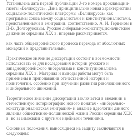
Установлена дата первой публикации 3-го номера прокламации-
газеты «Великорусе». Дана принципиально новая характеристика
социально-политической платформы «Великорусса» как
программы союза между социалистами и конституционалистами,
представленными в эмиграции, соответственно, А. И. Герценом и
П-В. Долгоруковым. Русское либерально-конституционалистское
движение середины XIX в. впервые рассматривается,
как часть общеевропейского процесса перехода от абсолютных
монархий к представительным.
Практическое значение диссертации состоит в возможности
использовать ее для исследования истории русского и
западноевропейского либерализма и конституционализма
середины XIX в. Материал и выводы работы могут быть
применены в преподавании отечественной истории и
политологии, особенно при изучении развития революционного
и либерального движений.
Теоретическое значение диссертации заключается в введении в
отечественную историографию нового понятая - «либерально-
консттуционалисгская эмиграция» и анализе идеологии данного
явления общесгвснно-полшинеской жизни России середины ХЕК
в. во взаимосвязи с другими идейными течениями.
Основные положения, выносящиеся на защиту заключаются в
следующем: