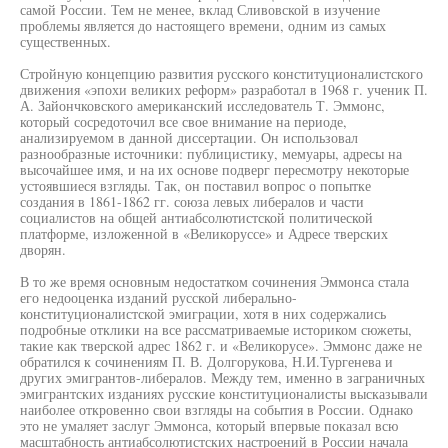
самой России. Тем не менее, вклад Сливовской в изучение
проблемы является до настоящего времени, одним из самых
существенных.
Стройную концепцию развития русского конституционалистского
движения «эпохи великих реформ» разработал в 1968 г. ученик П.
А. Зайончковского американский исследователь Т. Эммонс,
который сосредоточил все свое внимание на периоде,
анализируемом в данной диссертации. Он использовал
разнообразные источники: публицистику, мемуары, адресы на
высочайшее имя, и на их основе подверг пересмотру некоторые
устоявшиеся взгляды. Так, он поставил вопрос о попытке
создания в 1861-1862 гг. союза левых либералов и части
социалистов на общей антиабсолютистской политической
платформе, изложенной в «Великоруссе» и Адресе тверских
дворян.
В то же время основным недостатком сочинения Эммонса стала
его недооценка изданий русской либерально-
конституционалистской эмиграции, хотя в них содержались
подробные отклики на все рассматриваемые историком сюжеты,
такие как тверской адрес 1862 г. и «Великорусе». Эммонс даже не
обратился к сочинениям П. В. Долгорукова, Н.И.Тургенева и
других эмигрантов-либералов. Между тем, именно в заграничных
эмигрантских изданиях русские конституционалисты высказывали
наиболее откровенно свои взгляды на события в России. Однако
это не умаляет заслуг Эммонса, который впервые показал всю
масштабность антиабсолютистских настроений в России начала