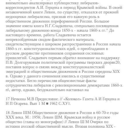
внимательно анализировал публицистику либералов-
корреспондентов А.И. Герцена в период Крымской войны. В своей
незаконченной книге Левин, по существу, отказался от прежней
недооценки либерализма, признав его важную роль в
общественном движении пореформенной России. Большое
значение имела книга Н.Г.Сладкевича, специально посвященная
либеральному движению конца 1850-х - начала 1860-х гг." До
настоящего времени, работа Сладкевича остается
непревзойденным сводом фактического материала,
свидетельствующим о широком распространении в России начала
1860-х гг. конституционалистских идей, о преобладании в
русском дворянстве противников сохранения сословных
привилегий. Сладкевич первым обратил внимание на поддержку
П.В. Долгоруковым политической программы тверских дворян20,
поставив вопрос о связях между конституционалистской
эмиграцией и общественным движением в России середины XIX
в. Однако у данного сочинения имелись и существенные
недостатки. Бегло перечисляя общеизвестные факты
сотрудничества либералов с революционными демократами 1860-х
п\, автор, однако, бездоказательно настаивал на
17 Нечкина М.В Предисловие. // «Колокол» Газета А И Герцена и
Н П Огарева. Вып 1 М ■ 1962 С.ХУ1.
18 Левин IIIМ.Общественное движение в России в 60-70-е годы
XXX века. М.: 1958; Левин ШМ. Крымская война и русское
общество (главы из монографии) // Левин Ш М Очерки по
истории русской общественной мысли. Вторая половина XIX -