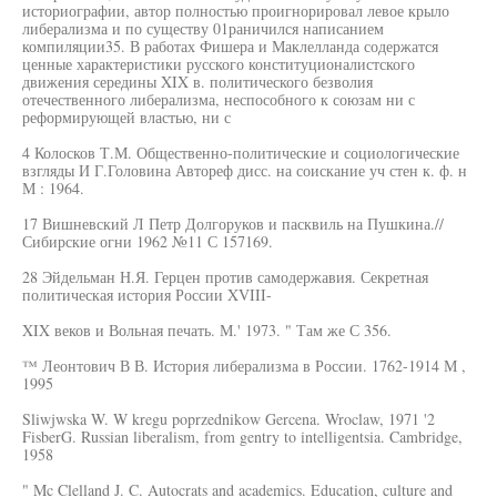
историографии, автор полностью проигнорировал левое крыло
либерализма и по существу 01раничился написанием
компиляции35. В работах Фишера и Маклелланда содержатся
ценные характеристики русского конституционалистского
движения середины XIX в. политического безволия
отечественного либерализма, неспособного к союзам ни с
реформирующей властью, ни с
4 Колосков Т.М. Общественно-политические и социологические
взгляды И Г.Головина Автореф дисс. на соискание уч стен к. ф. н
М : 1964.
17 Вишневский Л Петр Долгоруков и пасквиль на Пушкина.//
Сибирские огни 1962 №11 С 157169.
28 Эйдельман Н.Я. Герцен против самодержавия. Секретная
политическая история России XVIII-
XIX веков и Вольная печать. М.' 1973. " Там же С 356.
™ Леонтович В В. История либерализма в России. 1762-1914 М ,
1995
Sliwjwska W. W kregu poprzednikow Gercena. Wroclaw, 1971 '2
FisberG. Russian liberalism, from gentry to intelligentsia. Cambridge,
1958
" Mc Clelland J. C. Autocrats and academics. Education, culture and