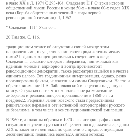
начало XX в Л, 1974 С 293-404; Сладкевич Н Г Очерки истории
общественной мысли России в конце 50-х - начале 60-х годов XIX
века (Борьба общественных течений в годы первой
революционной ситуации) Л, 1962
" Сладкевич Н Г. Указ соч.
20 Там же. С. 116.
традиционном тезисе об отсутствии связей между этим
направлениями, о существовании своего рода «стены» между
ними21, Данная концепция являлась следствием взглядов
Сладкевича, согласно которым либерализм, понимаемый как
идейный монолит, априорно и всегда противостоит
революционной демократии, также рассматривавшейся в качестве
единого целого. Эта традиционная интерпретация, однако, резко
противоречила фактам, изложенным самим Сладкевичем. На это и
обратил внимание П.А. Зайончковский в рецензии на данную
книгу. Он указал на то, что окончательное размежевание
либералов и революционеров произошло не в 1860-е г., а
позднее22. Рецензия Зайончковского стала предвестником
решительных перемен в отечественной историографии русского
либерализма, в том числе и конституционалистской эмиграции.
В 1960-е, а главным образом в 1970-е гг. историографическая
ситуация в изучении русского общественного движения середины
XIX в. заметно изменилась по сравнению с предшествующими
десятилетиями: появились работы23, авторы которых