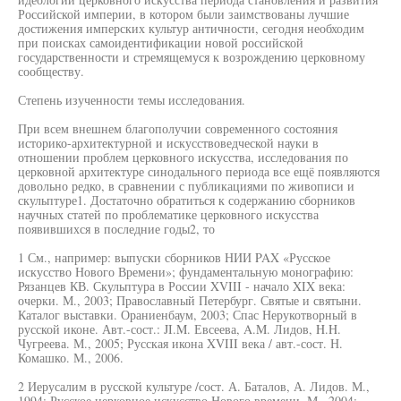
Российской империи, в котором были заимствованы лучшие
достижения имперских культур античности, сегодня необходим
при поисках самоидентификации новой российской
государственности и стремящемуся к возрождению церковному
сообществу.
Степень изученности темы исследования.
При всем внешнем благополучии современного состояния
историко-архитектурной и искусствоведческой науки в
отношении проблем церковного искусства, исследования по
церковной архитектуре синодального периода все ещё появляются
довольно редко, в сравнении с публикациями по живописи и
скульптуре1. Достаточно обратиться к содержанию сборников
научных статей по проблематике церковного искусства
появившихся в последние годы2, то
1 См., например: выпуски сборников НИИ PAX «Русское
искусство Нового Времени»; фундаментальную монографию:
Рязанцев КВ. Скульптура в России XVIII - начало XIX века:
очерки. М., 2003; Православный Петербург. Святые и святыни.
Каталог выставки. Ораниенбаум, 2003; Спас Нерукотворный в
русской иконе. Авт.-сост.: JI.M. Евсеева, A.M. Лидов, H.H.
Чугреева. М., 2005; Русская икона XVIII века / авт.-сост. Н.
Комашко. М., 2006.
2 Иерусалим в русской культуре /сост. А. Баталов, А. Лидов. М.,
1994; Русское церковное искусство Нового времени. М., 2004;