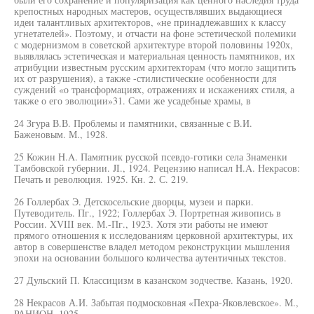
крепостных народных мастеров, осуществлявших выдающиеся
идеи талантливых архитекторов, «не принадлежавших к классу
угнетателей». Поэтому, и отчасти на фоне эстетической полемики
с модернизмом в советской архитектуре второй половины 1920х,
выявлялась эстетическая и материальная ценность памятников, их
атрибуции известным русским архитекторам (что могло защитить
их от разрушения), а также -стилистические особенности для
суждений «о трансформациях, отражениях и искажениях стиля, а
также о его эволюции»31. Сами же усадебные храмы, в
24 Згура В.В. Проблемы и памятники, связанные с В.И.
Баженовым. М., 1928.
25 Кожин H.A. Памятник русской псевдо-готики села Знаменки
Тамбовской губернии. JI., 1924. Рецензию написал H.A. Некрасов:
Печать и революция. 1925. Кн. 2. С. 219.
26 Голлербах Э. Детскосельские дворцы, музеи и парки.
Путеводитель. Пг., 1922; Голлербах Э. Портретная живопись в
России. XVIII век. М.-Пг., 1923. Хотя эти работы не имеют
прямого отношения к исследованиям церковной архитектуры, их
автор в совершенстве владел методом реконструкции мышления
эпохи на основании большого количества аутентичных текстов.
27 Дульский П. Классицизм в казанском зодчестве. Казань, 1920.
28 Некрасов А.И. Забытая подмосковная «Пехра-Яковлевское». М.,
РАНИОН, 1925.