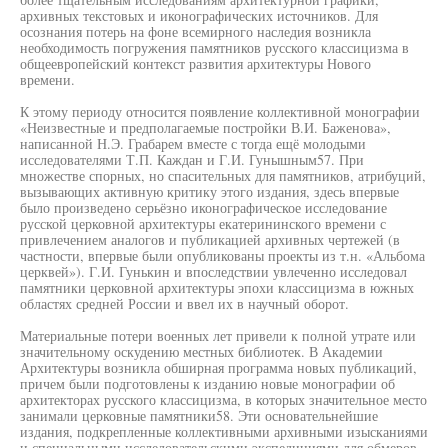
архивных текстовых и иконографических источников. Для
осознания потерь на фоне всемирного наследия возникла
необходимость погружения памятников русского классицизма в
общеевропейский контекст развития архитектуры Нового
времени.
К этому периоду относится появление коллективной монографии
«Неизвестные и предполагаемые постройки В.И. Баженова»,
написанной Н.Э. Грабарем вместе с тогда ещё молодыми
исследователями Т.П. Каждан и Г.И. Гунышным57. При
множестве спорных, но спасительных для памятников, атрибуций,
вызывающих активную критику этого издания, здесь впервые
было произведено серьёзно иконографическое исследование
русской церковной архитектуры екатерининского времени с
привлечением аналогов и публикацией архивных чертежей (в
частности, впервые были опубликованы проекты из т.н. «Альбома
церквей»). Г.И. Гунькин и впоследствии увлеченно исследовал
памятники церковной архитектуры эпохи классицизма в южных
областях средней России и ввел их в научный оборот.
Материальные потери военных лет привели к полной утрате или
значительному оскудению местных библиотек. В Академии
Архитектуры возникла обширная программа новых публикаций,
причем были подготовлены к изданию новые монографии об
архитекторах русского классицизма, в которых значительное место
занимали церковные памятники58. Эти основательнейшие
издания, подкрепленные коллективными архивными изысканиями
и специальными исследовательскими экспедициями для обмеров