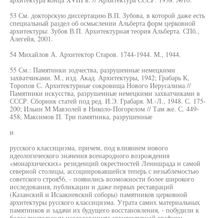
53 См. докторскую диссертацию В.П. Зубова, в которой даже есть
специальный раздел об осмыслении Альберта форм церковной
архитектуры: Зубов В.П. Архитектурная теория Альберта. СПб.,
Алегейя, 2001.
54 Михайлов А. Архитектор Старов. 1744-1944. М., 1944.
55 См.: Памятники зодчества, разрушенные немецкими
захватчиками. М., изд. Акад. Архитектуры, 1942; Грабарь К,
Торопов С. Архитектурные сокровища Нового Иерусалима //
Памятники искусства, разрушенные немецкими захватчиками в
СССР. Сборник статей под ред. И.Э. Грабаря. М.-Л., 1948. С. 175-
200; Ильин М Мавзолей в Николо-Погорелом // Там же. С. 449-
458; Максимов П. Три памятника, разрушенные
и
русского классицизма, причем, под влиянием нового
идеологического значения всенародного возрождения
«монархических» резиденций окрестностей Ленишрада и самой
северной столицы, ассоциировавшейся теперь с незыблемостью
советского строя56, - появились возможности более широкого
исследования, публикации и даже первых реставраций
(Казанский и Исаакиевский соборы) памятников церковной
архитектуры русского классицизма. Утрата самих материальных
памятников и задачи их будущего восстановления, - побудили к
более тщательным исследованиям архитектурной графики,