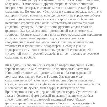
Калужской, Тамбовской и других епархиях велось обширное
соборное монастырское строительство в стилистических формах
классицизма. Во многих губернских и уездных городах, начиная с
екатерининского времени, возводятся крупные городские соборы
по столичным императорским храмостроительным образцам.
Церковное строительство было неотъемлемой частью русской
усадебной культуры. В большинстве русских усадеб храм по
традиции был художественной доминантой всего комплекса
построек. Частные заказчики таких храмов располагали хорошими
возможностями воплощения, подчас, весьма смелых и
неординарных замыслов, обращаясь к лучшим архитекторам,
строителям и художникам-декораторам. Сегодня уже не
подвергается сомнениям важность духовной составляющей в
культурной жизни русской усадьбы и шире - в культуре русского
классицизма вообще.
Ни в одной из европейских стран во второй половине XVIII -
первой половине XIX столетий не происходило настолько
обширной строительной деятельности в области церковной
архитектуры, как это было в России. Характерные для
классицистической архитектурной теории образы идеального
храма, возникавшие у зарубежных архитекторов, в основном, так
и оставались на бумаге, питая бурные дискуссии эпохи
Просвещения о формах церковной архитектуры. Существенный
вклад в богатство форм русской церковной архитектуры был
внесен развитой многовековой традицией европейских
архитектурных трактатов. Именно в России представления об
образе идеального классицистического храма, гармонично