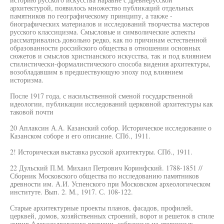
архитектурой, появилось множество публикаций отдельных
памятников по географическому принципу, а также -
биографических материалов и исследований творчества мастеров
русского классицизма. Смысловые и символические аспекты
рассматривались довольно редко, как по причинам естественной
образованности российского общества в отношении основных
сюжетов и смыслов христианского искусства, так и под влиянием
стилистически-формалистического способа видения архитектуры,
возобладавшим в предшествующую эпоху под влиянием
историзма.
После 1917 года, с насильственной сменой государственной
идеологии, публикации исследований церковной архитектуры как
таковой почти
20 Аплаксин А.А. Казанский собор. Историческое исследование о
Казанском соборе и его описание. СПб., 1911.
2! Историческая выставка русской архитектуры. СПб., 1911.
22 Дульский П.М. Михаил Петрович Коринфский. 1788-1851 //
Сборник Московского общества по исследованию памятников
древности им. А.И. Успенского при Московском археологическом
институте. Вып. 2. М., 1917. С. 108-122.
Старые архитектурные проекты планов, фасадов, профилей,
церквей, домов, хозяйственных строений, ворот и решеток в стиле
ампир Александровского времени, собранные из старинных