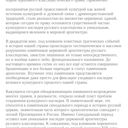
воспринятые русской православной культурой как живой
источник культурной и духовной связи с древнехристианской
традицией, стали реальностью во множестве церковных зданий,
которые сегодня по праву осознаются существенной частью
культурного наследия русского классицизма и уникальным,
выдающимся явлением в мировой архитектуре.
В двадцатом веке, под влиянием известных трагических событий
в истории нашей страны происходило систематическое и массовое
разрушение памятников церковной архитектуры русского
классицизма, зачастую лишенных не только непосредственного,
но и вообще какого-либо, функционального назначения. До
настоящего времени сотни из них все ещё остаются совершенно
брошенными и все больше переходят в статус памятников
археологии. Изучение этих памятников представляется
необходимым даже просто для фиксации уходящего наследия
великого культурного прошлого нашей страны.
Кажущееся сегодня обнадеживающим начавшееся возрождение
многих храмов, в реальности, открыло новый пласт проблем
сохранения культурного наследия. В значительной мере, это
относится к памятникам синодального периода в истории русской
церкви, значительная часть которого хронологически совпадает с
эпохой Просвещения в России. Именно Синодальный период
оставил нам уникальное наследие церковной архитектуры
русского классицизма. К сожалению, под влиянием пережитого
русской архитектурной культурой во второй половине XIX века