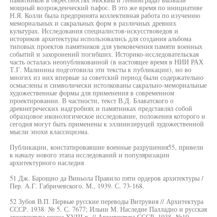
мощный возрожденческий пафос. В это же время по инициативе
Н.Я. Колли была предпринята коллективная работа по изучению
мемориальных и сакральных форм в различных древних
культурах. Исследования специалистов-искусствоведов и
историков архитектуры использовались для создания альбома
типовых проектов памятников для увековечения памяти военных
событий и захоронений погибших. Историко-исследовательская
часть осталась неопубликованной (в настоящее время в НИИ РАХ
Т.Г. Малинина подготовила эти тексты к публикации), но во
многих из них впервые за советский период были содержательно
осмыслены и символически истолкованы сакрально-мемориальные
художественные формы для применения в современном
проектировании. В частности, текст В.Д. Блаватского о
древнегреческих надгробиях и памятниках представлял собой
образцовое иконологическое исследование, положения которого и
сегодня могут быть применены к эллинизируцей художественной
мысли эпохи классицизма.
Публикации, констатировавшие военные разрушения55, привели
к началу нового этапа исследований и популяризации
архитектурного наследия
51 Дж. Барощио да Виньола Правило пяти ордеров архитектуры /
Пер. А.Г. Габричевского. М., 1939. С. 73-168.
52 Зубов В.П. Первые русские переводы Витрувия // Архитектура
СССР. 1938. № 5. С. 7677; Ильин М. Наследие Палладио и русская
архитектура конца XVIII в. // Архитектура СССР. 1938. №10.