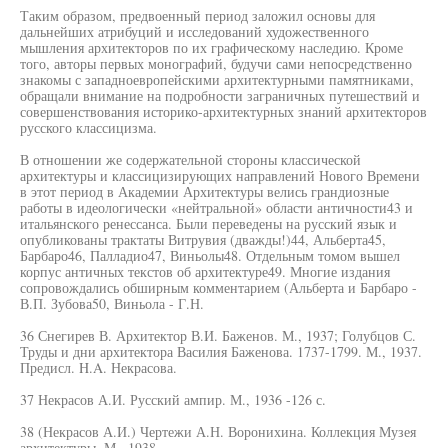
Таким образом, предвоенный период заложил основы для
дальнейших атрибуций и исследований художественного
мышления архитекторов по их графическому наследию. Кроме
того, авторы первых монографий, будучи сами непосредственно
знакомы с западноевропейскими архитектурными памятниками,
обращали внимание на подробности заграничных путешествий и
совершенствования историко-архитектурных знаний архитекторов
русского классицизма.
В отношении же содержательной стороны классической
архитектуры и классицизирующих направлений Нового Времени
в этот период в Академии Архитектуры велись грандиозные
работы в идеологически «нейтральной» области античности43 и
итальянского ренессанса. Были переведены на русский язык и
опубликованы трактаты Витрувия (дважды!)44, Альберта45,
Барбаро46, Палладио47, Виньолы48. Отдельным томом вышел
корпус античных текстов об архитектуре49. Многие издания
сопровождались обширным комментарием (Альберта и Барбаро -
В.П. Зубова50, Виньола - Г.Н.
36 Снегирев В. Архитектор В.И. Баженов. М., 1937; Голубцов С.
Труды и дни архитектора Василия Баженова. 1737-1799. М., 1937.
Предисл. H.A. Некрасова.
37 Некрасов А.И. Русский ампир. М., 1936 -126 с.
38 (Некрасов А.И.) Чертежи А.Н. Воронихина. Коллекция Музея
архитектуры. М., 1938.