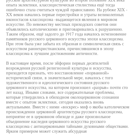
опыта эклектики, классицистическая стилистика ещё тогда
ошибочно стала считаться чуждой православию. На рубеже XIX -
XX веков начались первые перестройки и утраты великолепных
иконостасов классицизма -выдающегося явления в мировом
искусстве. По невежеству местных приходских советов они
объявлялись католическими и приговаривались к разрушению.
Таким образом, ещё задолго до 1917 года началось исчезновение
памятников русского церковного искусства эпохи классицизма.
При этом была уже забыта их образная и символическая связь с
искусством раннехристианским, причислявшимся в эпоху
классицизма к лучшим достижениям античности.
В настоящее время, после эйфории первых десятилетий
возрождения русской религиозной культуры и искусства,
приходится признать, что восстановление «порванной»
исторической связи, в значительной мере, началось с того
художественного и идеологического состояния русского
церковного искусства, на котором произошел «разрыв» почти сто
лет назад. Иными словами, все содержательные проблемы,
которые утвердились в обиходном околоцерковном сознании
вместе с опытом эклектики, сегодня оказались вновь
актуальными. Вместе с ними «воскрес» миф о якобы католическом
происхождении церковной архитектуры русского классицизма,
неприятие ее в церковном обиходе и даже произвольное
объединение наследия церковного искусства русского
классицизма с антицерковными тайными духовными обществами.
Ярким примером может служить абсурдная