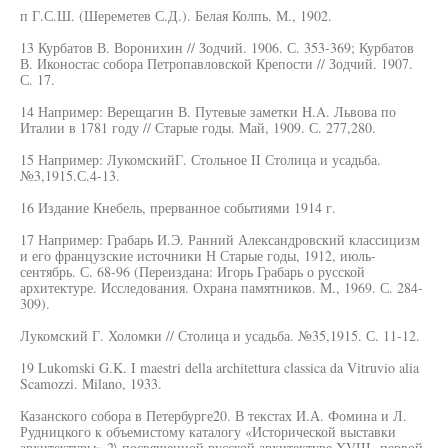
п Г.С.Ш. (Шереметев С.Д.). Белая Колпь. М., 1902.
13 Курбатов В. Воронихин // Зодчий. 1906. С. 353-369; Курбатов
В. Иконостас собора Петропавловской Крепости // Зодчий. 1907.
С. 17.
14 Например: Верещагин В. Путевые заметки H.A. Львова по
Италии в 1781 году // Старые годы. Май, 1909. С. 277,280.
15 Например: ЛукомскийГ. Стольное II Столица и усадьба.
№3,1915.С.4-13.
16 Издание Кнебель, прерванное событиями 1914 г.
17 Например: Грабарь И.Э. Ранний Александровский классицизм
и его французские источники Н Старые годы, 1912, июль-
сентябрь. С. 68-96 (Переиздана: Игорь Грабарь о русской
архитектуре. Исследования. Охрана памятников. М., 1969. С. 284-
309).
Лукомский Г. Холомки // Столица и усадьба. №35,1915. С. 11-12.
19 Lukomski G.K. I maestri della architettura classica da Vitruvio alia
Scamozzi. Milano, 1933.
Казанского собора в Петербурге20. В текстах И.А. Фомина и Л.
Рудницкого к объемистому каталогу «Исторической выставки
архитектуры» 2\ посвященной русской архитектуре XVIII- первой