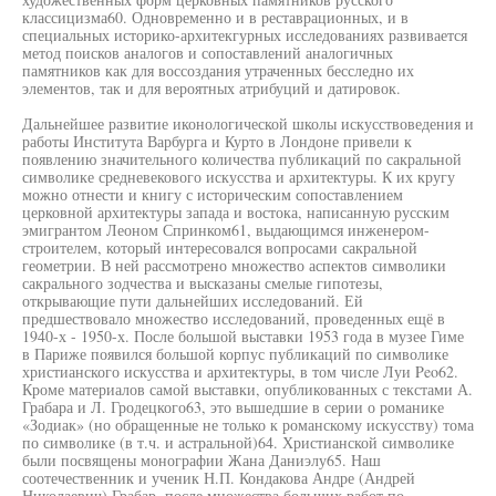
классицизма60. Одновременно и в реставрационных, и в
специальных историко-архитекгурных исследованиях развивается
метод поисков аналогов и сопоставлений аналогичных
памятников как для воссоздания утраченных бесследно их
элементов, так и для вероятных атрибуций и датировок.
Дальнейшее развитие иконологической школы искусствоведения и
работы Института Варбурга и Курто в Лондоне привели к
появлению значительного количества публикаций по сакральной
символике средневекового искусства и архитектуры. К их кругу
можно отнести и книгу с историческим сопоставлением
церковной архитектуры запада и востока, написанную русским
эмигрантом Леоном Спринком61, выдающимся инженером-
строителем, который интересовался вопросами сакральной
геометрии. В ней рассмотрено множество аспектов символики
сакрального зодчества и высказаны смелые гипотезы,
открывающие пути дальнейших исследований. Ей
предшествовало множество исследований, проведенных ещё в
1940-х - 1950-х. После большой выставки 1953 года в музее Гиме
в Париже появился большой корпус публикаций по символике
христианского искусства и архитектуры, в том числе Луи Peo62.
Кроме материалов самой выставки, опубликованных с текстами А.
Грабара и Л. Гродецкого63, это вышедшие в серии о романике
«Зодиак» (но обращенные не только к романскому искусству) тома
по символике (в т.ч. и астральной)64. Христианской символике
были посвящены монографии Жана Даниэлу65. Наш
соотечественник и ученик Н.П. Кондакова Андре (Андрей
Николаевич) Грабар, после множества больших работ по