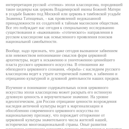
интерпретация русской «готики» эпохи классицизма, породившей
такие шедевры как церковь Владимирской иконы Божией Матери
в усадьбе Быково под Москвой или церковь в тамбовской усадьбе
Знаменка Татищевых, - как проявлений недоказанной
принадлежности их создателей к тайным масонским обществам.
Все это побуждает нас сегодня к специальному исследованию
существования и «выживания» «готического» направления в
русском классицизме как осмысленного проявления поисков
национальной самобытности.
Вообще, надо признать, что даже сегодня вызванное забвением
или невежеством непонимание смыслов форм церковной
архитектуры, ведет к искажению и уничтожению ценнейшего
пласта русского церковного искусства. В отношении же
обиходного церковного сознания, «борьба» с наследием русского
классицизма ведет к утрате исторической памяти, к забвению и
отрицанию культурной и духовной деятельности наших предков.
Изучение и понимание содержательных основ церковного
искусства эпохи классицизма может раскрыть его истинную
духовную ценность и вероучительное значение. На уровне
идеологическом, для России отрицание ценности возрождения
наследия античной культуры ведет к маргинализации и
обособлению современного церковного искусства по
национальному признаку, что порождает отторжение от
церковной культуры значительного числа жителей нашей,
исторически многонациональной страны. Опыт развития
идеологии церковного искусства периода становления и развития