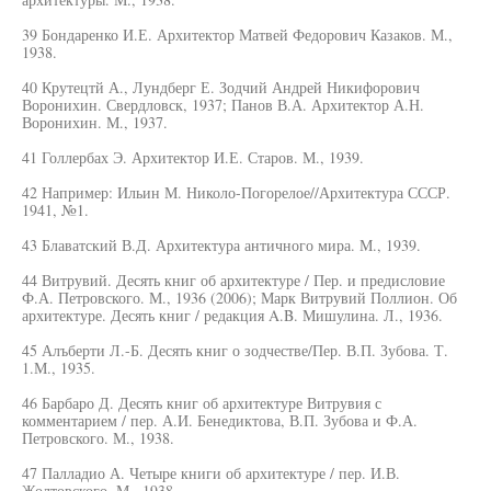
39 Бондаренко И.Е. Архитектор Матвей Федорович Казаков. М.,
1938.
40 Крутецтй А., Лундберг Е. Зодчий Андрей Никифорович
Воронихин. Свердловск, 1937; Панов В.А. Архитектор А.Н.
Воронихин. М., 1937.
41 Голлербах Э. Архитектор И.Е. Старов. М., 1939.
42 Например: Ильин М. Николо-Погорелое//Архитектура СССР.
1941, №1.
43 Блаватский В.Д. Архитектура античного мира. М., 1939.
44 Витрувий. Десять книг об архитектуре / Пер. и предисловие
Ф.А. Петровского. М., 1936 (2006); Марк Витрувий Поллион. Об
архитектуре. Десять книг / редакция A.B. Мишулина. Л., 1936.
45 Алъберти Л.-Б. Десять книг о зодчестве/Пер. В.П. Зубова. Т.
1.М., 1935.
46 Барбаро Д. Десять книг об архитектуре Витрувия с
комментарием / пер. А.И. Бенедиктова, В.П. Зубова и Ф.А.
Петровского. М., 1938.
47 Палладио А. Четыре книги об архитектуре / пер. И.В.
Жолтовского. М., 1938.