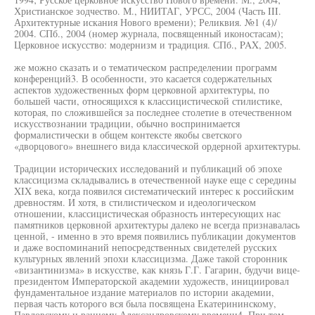
Христианское зодчество. М., НИИТАГ, УРСС, 2004 (Часть III.
Архитектурные искания Нового времени); Реликвия. №1 (4)/
2004. СПб., 2004 (номер журнала, посвященный иконостасам);
Церковное искусство: модернизм и традиция. СПб., PAX, 2005.
же можно сказать и о тематическом распределении программ
конференций3. В особенности, это касается содержательных
аспектов художественных форм церковной архитектуры, по
большей части, относящихся к классицистической стилистике,
которая, по сложившейся за последнее столетие в отечественном
искусствознании традиции, обычно воспринимается
формалистически в общем контексте якобы светского
«дворцового» внешнего вида классической ордерной архитектуры.
Традиции исторических исследований и публикаций об эпохе
классицизма складывались в отечественной науке еще с середины
XIX века, когда появился систематический интерес к российским
древностям. И хотя, в стилистическом и идеологическом
отношении, классицистическая образность интересующих нас
памятников церковной архитектуры далеко не всегда признавалась
ценной, - именно в это время появились публикации документов
и даже воспоминаний непосредственных свидетелей русских
культурных явлений эпохи классицизма. Даже такой сторонник
«византинизма» в искусстве, как князь Г.Г. Гагарин, будучи вице-
президентом Императорской академии художеств, инициировал
фундаментальное издание материалов по истории академии,
первая часть которого вся была посвящена Екатерининскому,
Павловскому и раннему Александровскому времени4. При том,