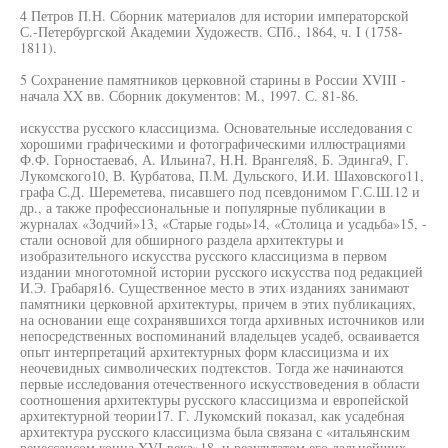
4 Петров П.Н. Сборник материалов для истории императорской
С.-Петербургской Академии Художеств. СПб., 1864, ч. I (1758-
1811).
5 Сохранение памятников церковной старины в России XVIII -
начала XX вв. Сборник документов: М., 1997. С. 81-86.
искусства русского классицизма. Основательные исследования с
хорошими графическими и фотографическими иллюстрациями
Ф.Ф. Горностаева6, А. Ильина7, H.H. Врангеля8, Б. Эдинга9, Г.
Лукомского10, В. Курбатова, П.М. Дульского, И.И. Шаховского11,
графа С.Д. Шереметева, писавшего под псевдонимом Г.С.Ш.12 и
др., а также профессиональные и популярные публикации в
журналах «Зодчий»13, «Старые годы»14, «Столица и усадьба»15, -
стали основой для обширного раздела архитектуры и
изобразительного искусства русского классицизма в первом
издании многотомной истории русского искусства под редакцией
И.Э. Грабаря16. Существенное место в этих изданиях занимают
памятники церковной архитектуры, причем в этих публикациях,
на основании еще сохранявшихся тогда архивных источников или
непосредственных воспоминаний владельцев усадеб, осваивается
опыт интерпретаций архитектурных форм классицизма и их
неочевидных символических подтекстов. Тогда же начинаются
первые исследования отечественного искусствоведения в области
соотношения архитектуры русского классицизма и европейской
архитектурной теории17. Г. Лукомский показал, как усадебная
архитектура русского классицизма была связана с «итальянским
ренессансом конца XVI века»18, и результатом его дальнейших