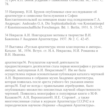
78.
33 Например, Н.И. Брунов опубликовал свое исследование об
архитектуре и символике богослужения в Софии
Константинопольской на немецком языке под псевдонимом Г.А.
Андреадес: Andreades G.A. Die Sophienkathedrale von Konstantinopel
// Kunstmiessenschafffiche Forschungen. Bd. 1. Berlin, 1931. S. 33-92.
34 Некрасов А.И. Новгородские мотивы в творчестве В.И.
Баженова // Академия Архитектуры. 1937. № 2. С. 42-45.
35 Выставка «Русская архитектура эпохи классицизма и ампира».
Каталог. М., 1936. Вступ. ст. H.A. Некрасова, Н.И. Романова и
В.Н. Иванова.
архитекторе36. Результатом научной деятельности
предшествующего десятилетия стала первая монография о русском
ампире, выпущенная А.И. Некрасовым37. Им же была
осуществлена первая основательная публикация каталога чертежей
А.Н. Воронихина в собрании музея Академии архитектуры,
которая появилась после ареста учёного без указания имени
автора38. Ещё не всегда с правильными атрибуциями, было
опубликовано множество неизвестных научной общественности
чертежей. Появились монографии и популярные книги о М.Ф.
Казакове39, А.Н, Воронихине40, И.Е. Старове4 , а также
многочисленные статьи в журнале Архитектура СССР42 и в
периодическом научном сборнике «Академия Архитектуры».