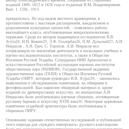
изданий 1809, 1812 и 1824 года и изданные В.М. Владимировым.
Вып. 1. СПб., 1913.
прекратились. Но под видом местного краеведения, в
противостоянии с массовым расхищением, вандализмом и
разрушением культурных ценностей, - появлялись работы
высочайшего класса, опубликованные микроскопическими
тиражами. Среди их авторов выдающиеся исследователи В.В.
Згу|)а24, H.H. Кожин25, Э.Ф. Голлербах26, П.М. Дульский27, А.И.
Некрасов , А.Н. Греч, С. Торопов. А.И. Некрасов вел
потрясающую по масштабам деятельность в нескольких учебных и
научно-исследовательских институтах, а также в Обществе
Изучения Русской Усадьбы. Сотрудники НИИ Археологии и
искусствознания Российской ассоциации научных институтов
общественных наук (РАНИОН), Государственной академии
художественных наук (ГАХН) и Общества Изучения Русской
Усадьбы (ОИРУ, которым руководил В.В. Згура)29, - занимались
выявлением и обследованием памятников, их обмерами и
фотофиксацией. Был накоплен обширный материал и, кроме
изданий по древнерусскому искусству, по инициативе А.И.
Некрасова были опубликованы научные сборники, посвященные
русскому барокко и искусству XVIII века30. Некоторые церковные
памятники усадебной архитектуры были опубликованы в
сборниках ОИРУ.
Основными задачами отечественных исследований и публикаций
этого периода для «чуждого имперского» русского классицизма
были его сохранение и популяризация как ценного наследия труда