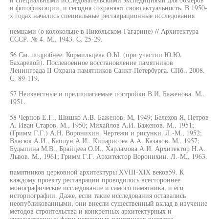
и фотофиксации, и сегодня сохраняют свою актуальность. В 1950-
х годах начались специальные реставрационные исследования
немцами (о колокольне в Никольском-Гагарине) // Архитектура
СССР. № 4. М., 1943. С. 25-29.
56 См. подробнее: Кормильцева О.Ы. (при участии Ю.Ю.
Бахаревой). Послевоенное восстановление памятников
Ленинграда II Охрана памятников Санкт-Петербурга. СПб., 2008.
С. 89-119.
57 Неизвестные и предполагаемые постройки В.И. Баженова. М.,
1951.
58 Чернов Е.Г., Шишко A.B. Баженов. М, 1949; Белехов Я, Петров
А. Иван Старов. М., 1950; Михайлов А.И. Баженов. М., 1951;
(Гримм Г.Г.) А.Н. Воронихин. Чертежи и рисунки. Л.-М., 1952;
Власюк А.И., Каплун А.И., Кипарисоеа A.A. Казаков. М., 1957;
Будыпина М.В., Брайцееа О.И., Харламова А.И. Архитектор H.A.
Львов. М., 1961; Гримм Г.Г. Архитектор Воронихин. Л.-М., 1963.
памятников церковной архитектуры XVIII-XIX веков59. К
каждому проекту реставрации проводилось всестороннее
монографическое исследование и самого памятника, и его
историографии. Даже, если такие исследования оставались
неопубликованными, они внесли существенный вклад в изучение
методов строительства и конкретных архитектурных и
художественных форм церковных памятников русского