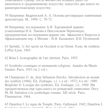
иконописи и средневековому искусству, выпустил две книги по
раннехристианскому искусству,
59 Например: Кедринский А. А. Основы реставрации памятников
архитектуры. М., 1999. С. 70-72.
60 Например: исследование А.И. Харламовой церкви-
усыпальницы Н.А. Львова в Ншсольском-Черенчицах;
предпроектные исследования церкви свв. Афанасия и Кирилла в
Афанасьевском пер. в Москве - И.И. Казакевич, В.В. Путятиной.
61 SprinkL. L'Art sacrée en Occident et en Orient. Essay du synthèse.
LePuy-Lyon, 1965.
62 Réau L Iconographie de l'art chrétien. Paris, 1955.
63 Symboles cosmiques et monuments religieux. Annales du Musée
Guimet. Paris, 1953 (in 2 vol.).
64 Champeaux G. de, dom Sébastien Sterckx. Introduction au monde
des symbols [1966]. Éd. Zodiaque, s.l. 1-е éd.: 1972; 4-e éd.: 1989.
Beigleder O. Lexique des symboles. Éd. Zodiaque, s.L, 1969. Им
предшествовала еще одна книга по романской символике: Davy
М.-М. Initiation à la symbolique romane, XII siècle. Paris,
Flammarion, 1964.
65 Daniélou J. Le signe du Temple. Paris, Gallimard, 1942; Daniélou J,
Symboles chrétiens primitifs. Paris, Le Seuil, 1961.