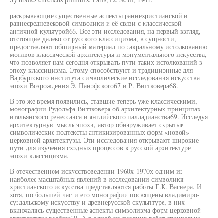
раскрывающие существенные аспекты раннехристианской и
раннесредневековой символики и её связи с классической
античной культурой66. Все эти исследования, на первый взгляд,
отстоящие далеко от русского классицизма, в сущности,
предоставляют обширный материал по сакральному истолкованию
мотивов классической архитектуры и монументального искусства,
что позволяет нам сегодня открывать пути таких истолкований в
эпоху классицизма. Этому способствуют и традиционные для
Варбургского института символические исследования искусства
эпохи Возрождения Э. Панофского67 и Р. Виттковера68.
В это же время появились, ставшие теперь уже классическими,
монографии Рудольфа Виттковера об архитектурных принципах
итальянского ренессанса и английского палладианства69. Исследуя
архитектурную мысль эпохи, автор обнаруживает скрытые
символические подтексты антикизированных форм «новой»
церковной архитектуры. Эти исследования открывают широкие
пути для изучения сходных процессов в русской архитектуре
эпохи классицизма.
В отечественном искусствоведении 1960х-1970х одним из
наиболее масштабных явлений в исследовании символики
христианского искусства представляются работы Г.К. Вагнера. И
хотя, по большей части его монографии посвящены владимиро-
суздальскому искусству и древнерусской скульптуре, в них
включались существенные аспекты символизма форм церковной
архитектуры вообще70. А в одной из поздних работ специально