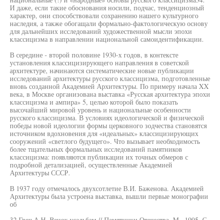
И даже, если такие обоснования носили, подчас, тенденциозный
характер, они способствовали сохранению нашего культурного
наследия, а также обогащали формально-фактологическую основу
для дальнейших исследований художественной мысли эпохи
классицизма в направлении национальной самоидентификации.
В середине - второй половине 1930-х годов, в контексте
установления классицизирующего направления в советской
архитектуре, начинаются систематические новые публикации
исследований архитектуры русского классицизма, подготовленные
вновь созданной Академией Архитектуры. По примеру начала XX
века, в Москве организована выставка «Русская архитектура эпохи
классицизма и ампира» 5, целью которой было показать
высочайший мировой уровень и национальные особенности
русского классицизма. В условиях идеологической и физической
победы новой идеологии формы церковного зодчества становятся
источником вдохновения для «идеальных» классицизирующих
сооружений «светлого будущего». Что вызывает необходимость
более тщательных формальных исследований памятников
классицизма: появляются публикации их точных обмеров с
подробной детализацией, осуществленные Академией
Архитектуры СССР.
В 1937 году отмечалось двухсотлетие В.И. Баженова. Академией
Архитектуры была устроена выставка, вышли первые монографии
об
32 Греч А.Н. Венок усадьбам // Памятники Отечества. М., 1995. С.