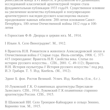
исследований классической архитектурной теории стала
фундаментальная публикация 1933 года19. Существенное влияние
на увеличение количества публикаций и популяризацию
архитектурного наследия русского классицизма оказало
празднование важных юбилеев: 200-летия основания Санкт-
Петербурга, 100-летия Отечественной войны 1812 года и 100-
летия
6 Горностаев Ф.Ф. Дворцы и церкви юга. М., 1914.
I Ильин А. Село Виноградове!. М., 1912.
8 Врангель H.H. Романтизм в живописи Александровской эпохи и
Отечественная война // Старые годы. Июль-сентябрь, 1908. С. 377-
415 (переиздание: Врангель H.H. Свойства века. Статьи по
истории русского искусства... СПб., 2001. С. 49-112); Врангель
H.H. История скульптуры // История русского искусства ! под ред.
И.Э. Грабаря. Т. 5. Изд. Кнебель. (М., 1912).
Эдинг Б. фон. Ростов Великий. Углич. Изд. Кнебель (б.м., б.г.).
10 Лукомский Г.К. О памятниках архитектуры Переславля-
Залесского. СПб., 1914; Лукомский Г.К ппамятники старинно
архитектуры России. СПб., 1915.
II Шаховской НИ. Село Троицкое-Кайнарджи и сельцо Зенино,
Корнеево тож. М., 1915.