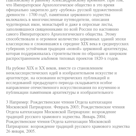
что Императорское Археологическое общество в это время
официально закрепило дату «рубежа» русской художественной
древности - 1700 год5, памятники церковного зодчества
включались в многочисленные путеводители, описания
чудотворных икон, монастырей и даже в опросные листы,
заполнявшиеся священниками по всей России по настоянию
самого Императорского Археологического общества. Этому
способствовали и огромное количество церковных зданий эпохи
классицизма и сложившаяся к середине XIX века в среднерусских
губерниях устойчивая традиция «новой» церковной архитектуры,
которая поддерживалась строительством по образцам и широким
распространением альбомов типовых проектов 1820-х годов.
На рубеже XIX и XX веков, вместе со становлением
неоклассицистических идей в изобразительном искусстве и
архитектуре, на основании исторических публикаций и
исследований предыдущего периода складывается особое
направление отечественного искусствознания по изучению и
публикации памятников архитектуры и изобразительного
3 Например: Рождественские чтения Отдела катехизации
Московской Патриархии. Февраль 2003; Рождественские чтения
Отдела катехизации Московской Патриархии: возрождение
традиций русского храмового зодчества. Январь 2004;
Рождественские чтения Отдела катехизации Московской
Патриархии: возрождение традиций русского храмового зодчества
26 января, 2005.