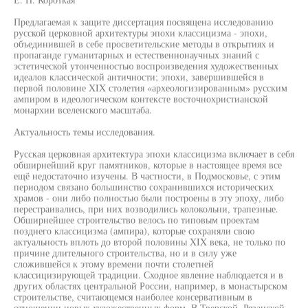
Предлагаемая к защите диссертация посвящена исследованию
русской церковной архитектуры эпохи классицизма - эпохи,
объединившей в себе просветительские методы в открытиях и
пропаганде гуманитарных и естественнонаучных знаний с
эстетической утонченностью воспроизведения художественных
идеалов классической античности; эпохи, завершившейся в
первой половине XIX столетия «археологизированным» русским
ампиром в идеологическом контексте восточнохристианской
монархии вселенского масштаба.
Актуальность темы исследования.
Русская церковная архитектура эпохи классицизма включает в себя
обширнейший круг памятников, которые в настоящее время все
ещё недостаточно изучены. В частности, в Подмосковье, с этим
периодом связано большинство сохранившихся исторических
храмов - они либо полностью были построены в эту эпоху, либо
перестраивались, при них возводились колокольни, трапезные.
Обширнейшее строительство велось по типовым проектам
позднего классицизма (ампира), которые сохраняли свою
актуальность вплоть до второй половины XIX века, не только по
причине длительного строительства, но и в силу уже
сложившейся к этому времени почти столетней
классицизирующей традиции. Сходное явление наблюдается и в
других областях центральной России, например, в монастырском
строительстве, считающемся наиболее консервативным в
отношении новых художественных форм. В Тверской, Рязанской,