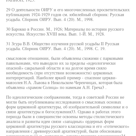
29 О деятельности ОИРУ и его многочисленных просветительских
публикациях 1924-1929 годов см. юбилейный сборник: Русская
усадьба. Сборник ОИРУ. Вып. 4 (20). М., 1998.
30 Барокко в России. М., 1926; Материалы по истории русского
искусства. Искусство XVIII века. Вып. 1-Й. М., 1928.
31 Згура В.В. Общество изучения русской усадьбы II Русская
усадьба. Сборник ОИРУ. Вып. 4 (20). М., 1998. С. 19.
смысловом отношении, были объявлены схожими с парковыми
павильонами, что выводило их за пределы «идеологически
опасной» сакральной области и на долгое время сняло
необходимость (при отсутствии возможности) церковных
интерпретаций. Наиболее яркий пример - спасение церкви-
мавзолея Н.А. Львова в Никольском-Черенчицах, которая была
объявлена «храмом Солнца» по намекам А.Н. Греча3 .
По идеологическим соображениям, тогда в советской России не
могли быть опубликованы исследования о смысловых основах
форм церковной архитектуры, об изобразительной символике и о
связи архитектуры и богослужения33. Однако в работах этого
периода были в совершенстве освоены методы стилистического
анализа и развиты идеи связи «западных» ордерных форм
церковной архитектуры русского классицизма и его «готического»
направления с древнерусской архитектурой, были обоснованы
национальные (!) и «народные» основы русского классицизма34.