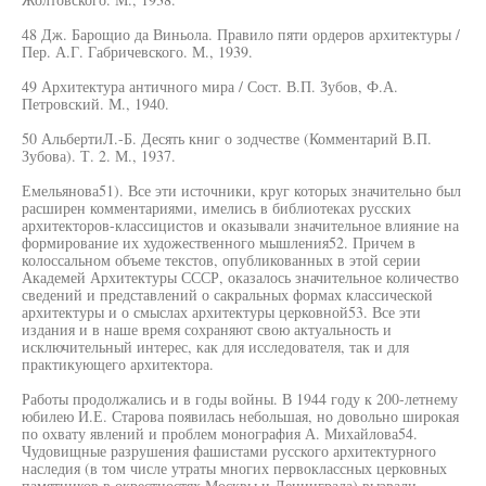
48 Дж. Барощио да Виньола. Правило пяти ордеров архитектуры /
Пер. А.Г. Габричевского. М., 1939.
49 Архитектура античного мира / Сост. В.П. Зубов, Ф.А.
Петровский. М., 1940.
50 АльбертиЛ.-Б. Десять книг о зодчестве (Комментарий В.П.
Зубова). Т. 2. М., 1937.
Емельянова51). Все эти источники, круг которых значительно был
расширен комментариями, имелись в библиотеках русских
архитекторов-классицистов и оказывали значительное влияние на
формирование их художественного мышления52. Причем в
колоссальном объеме текстов, опубликованных в этой серии
Академей Архитектуры СССР, оказалось значительное количество
сведений и представлений о сакральных формах классической
архитектуры и о смыслах архитектуры церковной53. Все эти
издания и в наше время сохраняют свою актуальность и
исключительный интерес, как для исследователя, так и для
практикующего архитектора.
Работы продолжались и в годы войны. В 1944 году к 200-летнему
юбилею И.Е. Старова появилась небольшая, но довольно широкая
по охвату явлений и проблем монография А. Михайлова54.
Чудовищные разрушения фашистами русского архитектурного
наследия (в том числе утраты многих первоклассных церковных
памятников в окрестностях Москвы и Ленинграда) вызвали