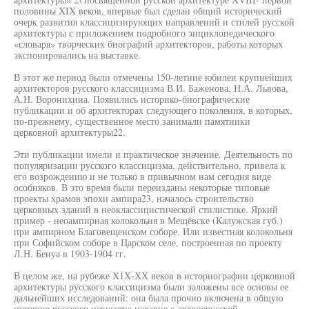
половины XIX веков, впервые был сделан общий исторический
очерк развития классицизирующих направлений и стилей русской
архитектуры с приложением подробного энциклопедического
«словаря» творческих биографий архитекторов, работы которых
экспонировались на выставке.
В этот же период были отмечены 150-летние юбилеи крупнейших
архитекторов русского классицизма В.И. Баженова, Н.А. Львова,
А.Н. Воронихина. Появились историко-биографические
публикации и об архитекторах следующего поколения, в которых,
по-прежнему, существенное место занимали памятники
церковной архитектуры22.
Эти публикации имели и практическое значение. Деятельность по
популяризации русского классицизма, действительно, привела к
его возрождению и не только в привычном нам сегодня виде
особняков. В это время были переизданы некоторые типовые
проекты храмов эпохи ампира23, началось строительство
церковных зданий в неоклассицистической стилистике. Яркий
пример - неоампирная колокольня в Мещёвске (Калужская губ.)
при ампирном Благовещенском соборе. Или известная колокольня
при Софийском соборе в Царском селе, построенная по проекту
Л.Н. Бенуа в 1903-1904 гг.
В целом же, на рубеже Х1Х-ХХ веков в историографии церковной
архитектуры русского классицизма были заложены все основы ее
дальнейших исследований: она была прочно включена в общую
историю русского искусства наравне с древнерусской