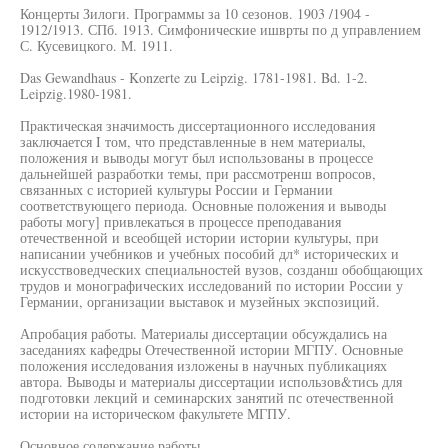
Концерты Зилоги. Программы за 10 сезонов. 1903 /1904 -
1912/1913. СПб. 1913. Симфонические ишврты по д управлением
С. Кусевицкого. М. 1911.
Das Gewandhaus - Konzerte zu Leipzig. 1781-1981. Bd. 1-2.
Leipzig.1980-1981.
Практическая значимость диссертационного исследования
заключается I том, что представленные в нем материалы,
положения и выводы могут был использованы в процессе
дальнейшей разработки темы, при рассмотренш вопросов,
связанных с историей культуры России и Германии
соответствующего периода. Основные положения и выводы
работы могу] привлекаться в процессе преподавания
отечественной и всеобщей истории истории культуры, при
написании учебников и учебных пособий дл* исторических и
искусствоведческих специальностей вузов, созданш обобщающих
трудов и монографических исследований по истории России у
Германии, организации выставок и музейных экспозиций.
Апробация работы. Материалы диссертации обсуждались на
заседаниях кафедры Отечественной истории МГПУ. Основные
положения исследования изложены в научных публикациях
автора. Выводы и материалы диссертации использов&тись для
подготовки лекций и семинарских занятий пс отечественной
истории на историческом факультете МГПУ.
Основное содержание работы