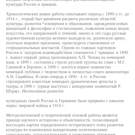
культуры России и ермашш.
Хронологические рамки работы охватывают период с 1890-х гг. до
1914 г., зторый был временем расцвета различных областей
культуры, развития ^освещения и образования, зарождения новых
концепций в философии и ггествознаиии, появления новых видов
искусства, его направлений и течений, менно в эти годы русская
художественная культура активно выходила на :ропенскую арену,
получала мировое признание, происходило становление се
ггернациональных контактов. Одним из главных партнеров
России в 'льтурном взаимодействии становится 1 'ермашш: в 1890
г. вышел первый :ревод произведении А.П. Чехова на немецкий
язык, в 1899 г. состоялись строли русской труппы во главе с М.Г.
Саниной в Берлине, к 1896 г. носится первое знакомство
немецкой публики с творчеством и личностью сского композитора
А.Н. Скрябина. В свою очередь в 1890 - х гг. в России
стролировати известные немецкие драматические артисты и
театры, в 1896 г. [ервые выступал с концертами знаменитый Р.
Штраус. Интенсивное развитие
культурных связей России и Германии было прервано с началом
перво: мировой войны в 1914 г.
Методологической и теоретической основой работы является
принци научного историзма и объективности, позволяющий
воссоздать картин определенного исторического этапа развития
культуры во взаимосвязи конкретными политическими,
социальными, психологическими и нравственно этическим