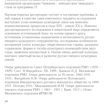
концертной организации Германии - лейпцигском 'евандхаузс -
стали ее программы.33
Научная новизна диссертации состоит в постановке проблемы, в
ней первые в качестве самостоятельного предмета исследования
выступают усско-немецкие культурные связи как комплекс
взаимосвязанных процессов в онце XIX - начале XX в. Новизна
диссертационного исследования в иачительной мере определяется
освоением источниковой базы: на основе шрокого круга
источников установлены направления и интенсивность русско-
емецкого культурпого сотрудничества, исследованы особенности
восприятия 1ужои культуры» общественностью страны, раскрыты
содержание, формы и тособы культурного взаимодействия двух
стран, выявлены неизвестные и 1бытые имена деятелей культуры,
внесших заметный вклад в развитие русско-гмецких культурных
связей.
Очерк деятельности Санкт-Петербургского отделения РМО. (1859 -
1909). Сост. Н.Финдейзсн. Пб. 1909.; Кашклн Н.Д. Московское
отделение РМО. Очерк деятельности за 50-легие. 1860-1910. .
1910.; Фипдейзен Н.Ф. Очерк деятельности Полтавского
отделения Императорского русского яыкалыгаго общества за 1899-
1915. Полтава 1916.; Миклашевский И.М. Очерк деятельности
тевского отделения РМО. ( 1863 - 1903 ). Киев. 1913 ); Отчет
Московского отделения ИРМО.М.
да.