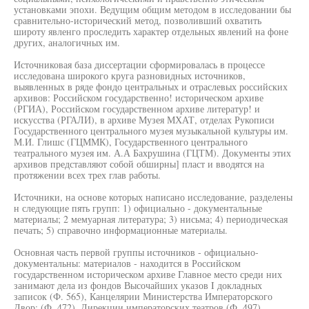
установками эпохи. Ведущим общим методом в исследовании бы
сравнительно-исторический метод, позволивший охватить
широту явленго проследить характер отдельных явлений на фоне
других, аналогичных им.
Источниковая база диссертации сформировалась в процессе
исследована широкого круга разновидных источников,
выявленных в ряде фондо центральных и отраслевых российских
архивов: Российском государственно! историческом архиве
(РГИА), Российском государственном архиве литератур! и
искусства (РГАЛИ), в архиве Музея МХАТ, отделах Рукописи
Государственного центрального музея музыкальной культуры им.
М.И. Глишс (ГЦММК), Государственного центрального
театрального музея им. А.А Бахрушина (ГЦТМ). Документы этих
архивов представляют собой обширны] пласт и вводятся на
протяжении всех трех глав работы.
Источники, на основе которых написано исследование, разделены
н следующие пять групп: 1) официально - документальные
материалы; 2 мемуарная литература; 3) нисьма; 4) периодическая
печать; 5) справочно информационные материалы.
Основная часть первой группы источников - официально-
документальны: материалов - находится в Российском
государственном историческом архиве Главное место среди них
занимают дела из фондов Высочайших указов I докладных
записок (Ф. 565), Канцелярии Министерства Императорского
Двор: (Ф. 472), Дирекции императорских театров (Ф. 497).