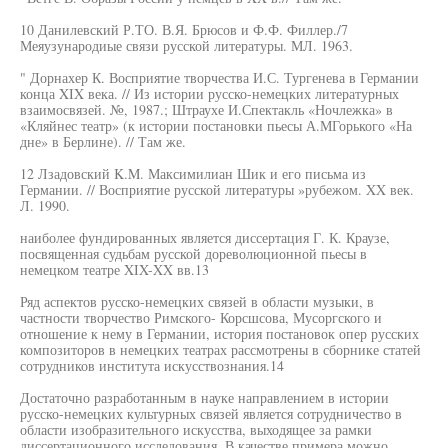
10 Данилевский Р.ТО. В.Я. Брюсов и Ф.Ф. Филлер./7
Меяузународиые связи русской литературы. МЛ. 1963.
" Дорнахер К. Восприятие творчества И.С. Тургенева в Германии
конца XIX века. // Из истории русско-немецких литературных
взаимосвязей. №, 1987.; Штраухе И.Спектакль «Ночлежка» в
«Кляйнес театр» (к истории постановки пьесы А.МГорького «На
дне» в Берлине). // Там же.
12 Лзадовский K.M. Максимилиан Шик и его письма из
Германии. // Восприятие русской литературы »рубежом. XX век.
Л. 1990.
наиболее фундированных является диссертация Г. К. Краузе,
посвященная судьбам русской дореволюционной пьесы в
немецком театре XIX-XX вв.13
Ряд аспектов русско-немецких связей в области музыки, в
частности творчество Римского- Корсшсова, Мусоргского и
отношение к нему в Германии, история постановок опер русских
композиторов в немецких театрах рассмотрены в сборнике статей
сотрудников института искусствознания.14
Достаточно разработанным в науке направлением в истории
русско-немецких культурных связей является сотрудничество в
области изобразительного искусства, выходящее за рамки
диссертационного исследования. В качестве примера можно