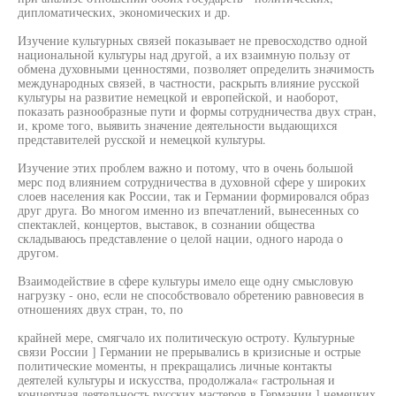
дипломатических, экономических и др.
Изучение культурных связей показывает не превосходство одной
национальной культуры над другой, а их взаимную пользу от
обмена духовными ценностями, позволяет определить значимость
международных связей, в частности, раскрыть влияние русской
культуры на развитие немецкой и европейской, и наоборот,
показать разнообразные пути и формы сотрудничества двух стран,
и, кроме того, выявить значение деятельности выдающихся
представителей русской и немецкой культуры.
Изучение этих проблем важно и потому, что в очень большой
мерс под влиянием сотрудничества в духовной сфере у широких
слоев населения как России, так и Германии формировался образ
друг друга. Во многом именно из впечатлений, вынесенных со
спектаклей, концертов, выставок, в сознании общества
складываюсь представление о целой нации, одного народа о
другом.
Взаимодействие в сфере культуры имело еще одну смысловую
нагрузку - оно, если не способствовало обретению равновесия в
отношениях двух стран, то, по
крайней мере, смягчало их политическую остроту. Культурные
связи России ] Германии не прерывались в кризисные и острые
политические моменты, н прекращались личные контакты
деятелей культуры и искусства, продолжала« гастрольная и
концертная деятельность русских мастеров в Германии ] немецких