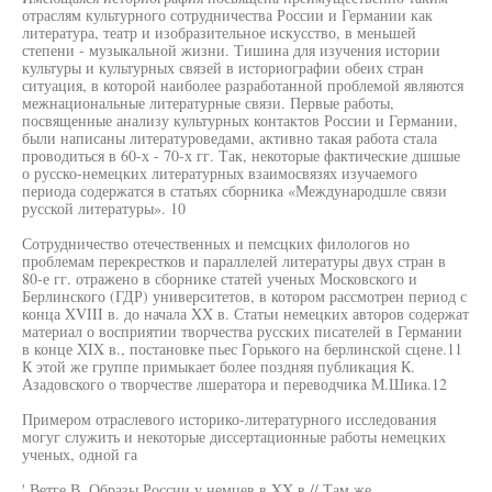
отраслям культурного сотрудничества России и Германии как
литература, театр и изобразительное искусство, в меньшей
степени - музыкальной жизни. Тишина для изучения истории
культуры и культурных связей в историографии обеих стран
ситуация, в которой наиболее разработанной проблемой являются
межнациональные литературные связи. Первые работы,
посвященные анализу культурных контактов России и Германии,
были написаны литературоведами, активно такая работа стала
проводиться в 60-х - 70-х гг. Так, некоторые фактические дшшые
о русско-немецких литературных взаимосвязях изучаемого
периода содержатся в статьях сборника «Международшле связи
русской литературы». 10
Сотрудничество отечественных и пемсцких филологов но
проблемам перекрестков и параллелей литературы двух стран в
80-е гг. отражено в сборнике статей ученых Московского и
Берлинского (ГДР) университетов, в котором рассмотрен период с
конца XVIII в. до начала XX в. Статьи немецких авторов содержат
материал о восприятии творчества русских писателей в Германии
в конце XIX в., постановке пьес Горького на берлинской сцене.11
К этой же группе примыкает более поздняя публикация К.
Азадовского о творчестве лшератора и переводчика М.Шика.12
Примером отраслевого историко-литературного исследования
могуг служить и некоторые диссертационные работы немецких
ученых, одной га
' Ветге В. Образы России у немцев в XX в.// Там же.