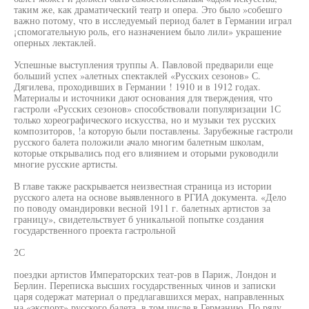
таким же, как драматический театр и опера. Это было »собешго
важно потому, что в исследуемый период балет в Германии играл
¡спомогательную роль, его назначением было лили» украшение
оперных лектаклей.
Успешные выступления труппы А. Павловой предварили еще
больший успех »алетных спектаклей «Русских сезонов» С.
Дягилева, проходивших в Германии ! 1910 и в 1912 годах.
Материалы и источники дают основания для тверждения, что
гастроли «Русских сезонов» способствовали популяризации 1С
только хореографического искусства, но и музыки тех русских
композиторов, !а которую были поставлены. Зарубежные гастроли
русского балета положили ачало многим балетным школам,
которые открывались под его влиянием и оторыми руководили
многие русские артисты.
В главе также раскрывается неизвестная страница из истории
русского алета на основе выявленного в РГИА документа. «Дело
по поводу омандировки весной 1911 г. балетных артистов за
границу», свидетельствует б уникальной попытке создания
государственного проекта гастрольной
2С
поездки артистов Императорских теат-ров в Париж, Лондон и
Берлин. Переписка высших государственных чинов и записки
царя содержат материал о предлагавшихся мерах, направленных
на «экспорт» русского балета, в том числе в Германию. По ряду