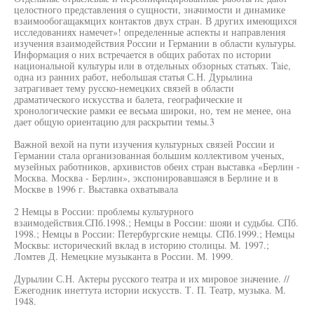
целостного представления о сущности, значимости и динамике
взаимообогащакмцих контактов двух стран. В других имеющихся
исследованиях намечет»! определенные аспекты и направления
изучения взаимодействия России и Германии в области культуры.
Информация о них встречается в общих работах по истории
национальной культуры или в отдельных обзорных статьях. Taie,
одна из ранних работ, небольшая статья С.Н. Дурылина
затрагивает тему русско-немецких связей в области
драматического искусства и балета, географические и
хронологические рамки ее весьма широки, но, тем не менее, она
дает общую ориентацию для раскрытии темы.3
Важной вехой на пути изучения культурных связей России и
Германии стала организованная большим коллективом ученых,
музейных работников, архивистов обеих стран выставка «Берлин -
Москва. Москва - Берлин», экспонировавшаяся в Берлине и в
Москве в 1996 г. Выставка охватывала
2 Немцы в России: проблемы культурного
взаимодействия.СПб.1998.; Немцы в России: шояи и судьбы. СПб.
1998.; Немцы в России: Петербургские немцы. СПб.1999.; Немцы
Москвы: исторический вклад в историю столицы. М. 1997.;
Ломтев Д. Немецкие музыканта в России. М. 1999.
Дурылин С.Н. Актеры русского театра и их мировое значение. //
Ежегодник инеттута истории искусств. Т. П. Театр, музыка. М.
1948.