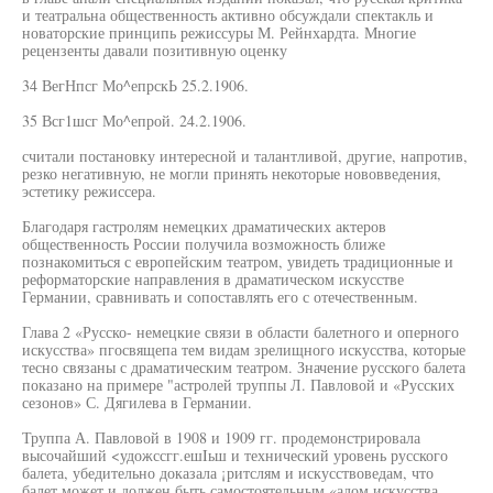
и театральна общественность активно обсуждали спектакль и
новаторские принципь режиссуры М. Рейнхардта. Многие
рецензенты давали позитивную оценку
34 ВегНпсг Мо^епрскЬ 25.2.1906.
35 Всг1шсг Мо^епрой. 24.2.1906.
считали постановку интересной и талантливой, другие, напротив,
резко негативную, не могли принять некоторые нововведения,
эстетику режиссера.
Благодаря гастролям немецких драматических актеров
общественность России получила возможность ближе
познакомиться с европейским театром, увидеть традиционные и
реформаторские направления в драматическом искусстве
Германии, сравнивать и сопоставлять его с отечественным.
Глава 2 «Русско- немецкие связи в области балетного и оперного
искусства» пгосвящепа тем видам зрелищного искусства, которые
тесно связаны с драматическим театром. Значение русского балета
показано на примере "астролей труппы Л. Павловой и «Русских
сезонов» С. Дягилева в Германии.
Труппа А. Павловой в 1908 и 1909 гг. продемонстрировала
высочайший <удожссгг.ешIьш и технический уровень русского
балета, убедительно доказала ¡ритслям и искусствоведам, что
балет может и должен быть самостоятельным «адом искусства,