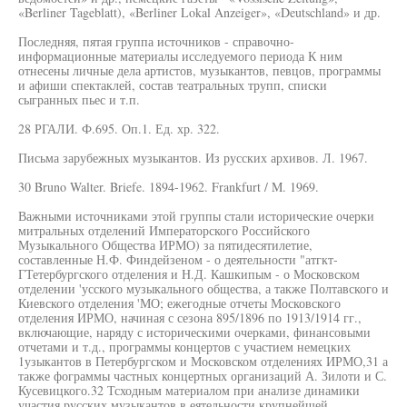
«Berliner Tageblatt), «Berliner Lokal Anzeiger», «Deutschland» и др.
Последняя, пятая группа источников - справочно-
информационные материалы исследуемого периода К ним
отнесены личные дела артистов, музыкантов, певцов, программы
и афиши спектаклей, состав театральных трупп, списки
сыгранных пьес и т.п.
28 РГАЛИ. Ф.695. Оп.1. Ед. хр. 322.
Письма зарубежных музыкантов. Из русских архивов. Л. 1967.
30 Bruno Walter. Briefe. 1894-1962. Frankfurt / M. 1969.
Важными источниками этой группы стали исторические очерки
митральных отделений Императорского Российского
Музыкального Общества ИРМО) за пятидесятилетие,
составленные Н.Ф. Финдейзеном - о деятельности "атгкт-
ГТетербургского отделения и Н.Д. Кашкипым - о Московском
отделении 'усского музыкального общества, а также Полтавского и
Киевского отделения 'МО; ежегодные отчеты Московского
отделения ИРМО, начиная с сезона 895/1896 по 1913/1914 гг.,
включающие, наряду с историческими очерками, финансовыми
отчетами и т.д., программы концертов с участием немецких
1узыкантов в Петербургском и Московском отделениях ИРМО,31 а
также фограммы частных концертных организаций А. Зилоти и С.
Кусевицкого.32 Тсходным материалом при анализе динамики
участия русских музыкантов в еятельности крупнейшей