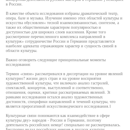
в России.
В качестве объекта исследования избраны драматический театр,
опера, бале и музыка. Изучение именно этих областей культуры и
искусства обусловлен« тесной взаимосвязанностью, синтезом, а
также их общественным характером популярностью и
доступностью для широких слоев населения. Кроме того
рассмотрение перечисленного комплекса направлений в
культурж» сотрудничестве России и Германии представляется
наиболее адекватш отражающим характер и сущность связей в
обласги культуры.
Важно оговорить следующие принципиальные моменты
исследования:
Термин «связи» рассматривался в диссертации на уровне явлений
культурно? жизни двух стран и на уровне восприятия
художественной культуры, чте включало анализ гастролей,
спектаклей, концертов, выступлений и соответственно,
отношения, оценки, критики рассматриваемых явлений. Зt
рамками исследования остался анализ художественных
достоинств, специфики направлений и течений культуры, что
является прерогативой искусствоведческого исследования.1
Культурные связи понимаются как взаимодействие в сфере
культуры дву> народов - России и Германии, поэтому
деятельность российских немце! специально не рассматривалась.
Бесспорно вклад российских немцев в русскук культуру