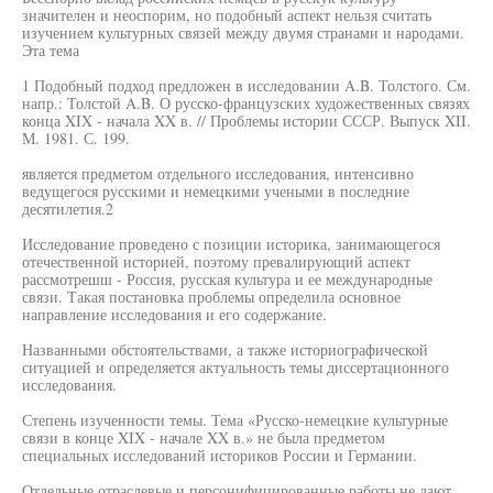
значителен и неоспорим, но подобный аспект нельзя считать
изучением культурных связей между двумя странами и народами.
Эта тема
1 Подобный подход предложен в исследовании A.B. Толстого. См.
напр.: Толстой A.B. О русско-французских художественных связях
конца XIX - начала XX в. // Проблемы истории СССР. Выпуск XII.
М. 1981. С. 199.
является предметом отдельного исследования, интенсивно
ведущегося русскими и немецкими учеными в последние
десятилетия.2
Исследование проведено с позиции историка, занимающегося
отечественной историей, поэтому превалирующий аспект
рассмотрешш - Россия, русская культура и ее международные
связи. Такая постановка проблемы определила основное
направление исследования и его содержание.
Названными обстоятельствами, а также историографической
ситуацией и определяется актуальность темы диссертационного
исследования.
Степень изученности темы. Тема «Русско-немецкие культурные
связи в конце XIX - начале XX в.» не была предметом
специальных исследований историков России и Германии.
Отдельные отраслевые и персонифицированные работы не дают