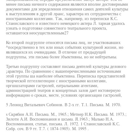
менее письма ничного содержания являются вполне достоверными
документами для эпределения отношения самих деятелей культуры
к выступлениям в другой лранс, характера их сотрудничества с
иностранными коллегами. 'Гак, например, из переписки К.С.
Станиславского и известного немецкого актера Л. тарная удалось
узнать о подготовке совместного театрального проекта,
оставшегося неосуществленным27
Ко второй подгруппе относятся письма лиц, не участвовавших
^посредственно в тех или иных событиях культурной жизни, но
являвшихся их очевидцами. В отличие от предыдущей
подгруппы, эти письма более )бъективны, но не нейтратьны.
Третью подгруппу составляют письма деятелей культуры делового
¡арактера. По сравнению с вышеперечисленными источниками
этой группы ша наиболее объективна. Переписка представителей
творческой пггеллигенции с иностранными коллегами,
оргшшзаторами гастролей, еатральными агентами,
администрацией театров и концертных залов дает юстоверную
информацию о сроках, месте, условиях организации гастролей,
5 Леонид Витальевич Собинов. В 2-х гг. Т.1. Письма. М. 1970.
s Скрябин А.Н. Письма. М., 1965.; Метнер Н.К. Письма. М. 1973.;
Зилоти А.И. Воспоминания и шсьма. JI.1963.; Малько H.A.
Воспоминания, статьи, письма. Л. 1972. 1 Станиславский К.С.
Собр. соч. В 9 тт. Т.7. ( 1874-1905). М. 1995 .