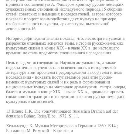
привести составленную А. Фишером хронику русско-немецких
художественных отношений исследуемого периода,15 сборник
статей советских и немецких исследователей, авторы которого
показали процесс взаимодействия двух культур на примере
изобразительного искусства, архитектуры, выставочной
деятельности.16
Историографический анализ показал, что, несмотря на успехи в
разработке отдельных аспектов темы, история русско-немецких
культурных связен в конце XIX - начале XX в. до настоящего
времени не стала предметом специального исследования.
Цель и задачи исследования. Научная актуальность, а также
недостаточная изученность и освещенность в исторической
литературе этой проблемы предопределили выбор темы и цель
исследования - показать поступательное развитие русско-
немецких культурных связей и их роль в формировании
национальных культур на материале драматургии, театра, онеры,
балета и музыки в конце XIX - начале XX в., проанализировать
сложившиеся традиции и тенденции развития русско-немецких
культурных взаимосвязей.
13 Krause H.K. Die vonevolutionären russischen Dramen auf der
deutschen Bühne. Reisa/Elbe. 1972. S. 11.
Хелльмундг К. Музыка Мусоргского в Германии 1860-1914.;
Рахманова М. Римский - Корсаков и