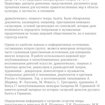
Циркуляры, рапорты донесения, представления, различного рода
прошения важны для изучение правительственных мер в области
культуры, в частности, в отношени
драматического, оперного театра, балета. Были обнаружены
документы, касающиеся, например, приглашения немецких
гастролеров, условий организации их спектаклей, которые дали
возможность определить театральные и музыкальные
предпочтения не только широкой обществешюсти, но и высших
структур власти.
Одним из наиболее важных и информагивных источников,
составивших вторую группу, являегся мемуарная литература,
часто служившая единственным источником для освещения
многих вопросов. В работе использовался широкий круг
опубликованных и неопубликованных документов -
воспоминания деятелей искусств: драматических, оперных и
балетных артистов, режиссеров и руководителей театров,
художников - декораторов, композиторов и музыкантов,
театральных деятелей и чиновников, рецензентов и критиков
России и Германии. Так, в воспоминаниях танцовщиков А.
Ширяева, Ф. Лопухова, М. Фокш1а, С. Григорьева, художника Л.
Бенуа,17 неопубликованных мемуарах балерины М. Горшковой 18
имеется ценный материал по истории гастролей артистов русского
балета в Германии.
Определенная информация о гастролях со:шстов оперы
представлена в мемуарах Ф.И. Шаляпина, Д.И. Похитонова, М.И.