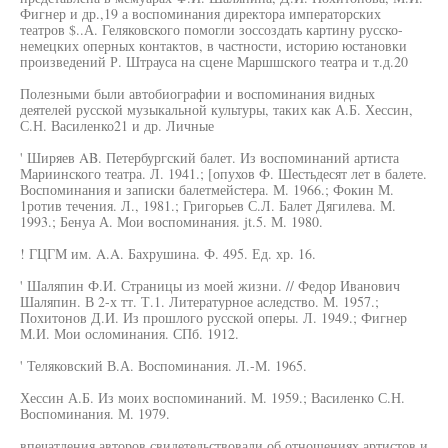
Фигнер и др.,19 а воспоминания директора императорских
театров $..А. Геляковского помогли зоссоздать картину русско-
немецких оперных контактов, в частности, историю юстановки
произведений Р. Штрауса на сцене Маршшского театра и т.д.20
Полезными были автобиографии и воспоминания видных
деятелей русской музыкальной культуры, таких как А.Б. Хессин,
С.Н. Василенко21 и др. Личные
' Ширяев AB. Петербургский балет. Из воспоминаний артиста
Мариинского театра. Л. 1941.; [опухов Ф. Шестьдесят лет в балете.
Воспоминания и записки балетмейстера. М. 1966.; Фокин М.
1ротив течения. Л., 1981.; Григорьев С.Л. Балет Дягилева. М.
1993.; Бенуа А. Мои воспоминания. jt.5. М. 1980.
! ГЦГМ им. A.A. Бахрушина. Ф. 495. Ед. хр. 16.
' Шаляпин Ф.И. Страницы из моей жизни. // Федор Иванович
Шаляпин. В 2-х тт. Т.1. Литературное аследство. М. 1957.;
Похитонов Д.И. Из прошлого русской оперы. Л. 1949.; Фигнер
М.И. Мои осломинания. СПб. 1912.
' Теляковский В.А. Воспоминания. Л.-М. 1965.
Хессин А.Б. Из моих воспоминаний. М. 1959.; Василенко С.Н.
Воспоминания. М. 1979.
впечатления авторов свидетельствовали об отношениях артистов и