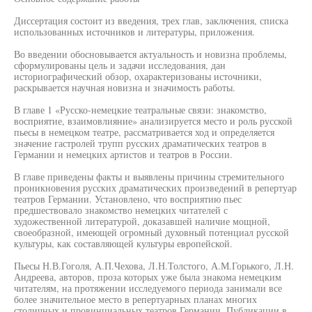
Диссертация состоит из введения, трех глав, заключения, списка
использованных источников и литературы, приложения.
Во введении обосновывается актуальность и новизна проблемы,
сформулированы цель и задачи исследования, дан
историографический обзор, охарактеризованы источники,
раскрывается научная новизна и значимость работы.
В главе 1 «Русско-немецкие театральные связи: знакомство,
восприятие, взаимовлияние» анализируется место и роль русской
пьесы в немецком театре, рассматривается ход и определяется
значение гастролей трупп русских драматических театров в
Германии и немецких артистов и театров в России.
В главе приведены факты и выявлены причины стремительного
проникновения русских драматических произведений в репертуар
театров Германии. Установлено, что восприятию пьес
предшествовало знакомство немецких читателей с
художественной литературой, доказавшей наличие мощной,
своеобразной, имеющей огромный духовный потенциал русской
культуры, как составляющей культуры европейской.
Пьесы Н.В.Гоголя, А.П.Чехова, Л.Н.Толстого, А.М.Горького, Л.Н.
Андреева, авторов, проза которых уже была знакома немецким
читателям, на протяжении исследуемого периода занимали все
более значительное место в репертуарных планах многих
столичных и провинциальных театров Германии. Публикации в