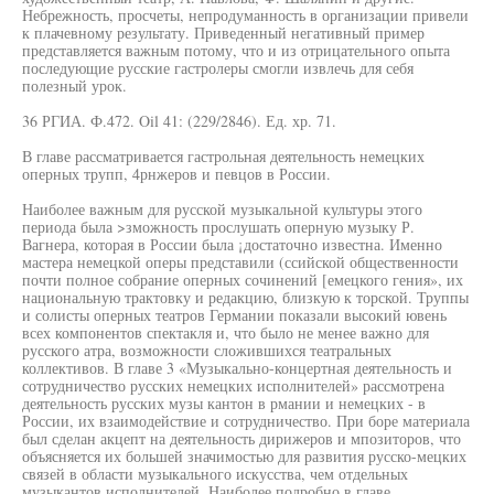
Небрежность, просчеты, непродуманность в организации привели
к плачевному результату. Приведенный негативный пример
представляется важным потому, что и из отрицательного опыта
последующие русские гастролеры смогли извлечь для себя
полезный урок.
36 РГИА. Ф.472. Oil 41: (229/2846). Ед. хр. 71.
В главе рассматривается гастрольная деятельность немецких
оперных трупп, 4рнжеров и певцов в России.
Наиболее важным для русской музыкальной культуры этого
периода была >зможность прослушать оперную музыку Р.
Вагнера, которая в России была ¡достаточно известна. Именно
мастера немецкой оперы представили (ссийской общественности
почти полное собрание оперных сочинений [емецкого гения», их
национальную трактовку и редакцию, близкую к торской. Труппы
и солисты оперных театров Германии показали высокий ювень
всех компонентов спектакля и, что было не менее важно для
русского атра, возможности сложившихся театральных
коллективов. В главе 3 «Музыкально-концертная деятельность и
сотрудничество русских немецких исполнителей» рассмотрена
деятельность русских музы кантон в рмании и немецких - в
России, их взаимодействие и сотрудничество. При боре материала
был сделан акцепт на деятельность дирижеров и мпозиторов, что
объясняется их большей значимостью для развития русско-мецких
связей в области музыкального искусства, чем отдельных
музыкантов исполнителей. Наиболее подробно в главе