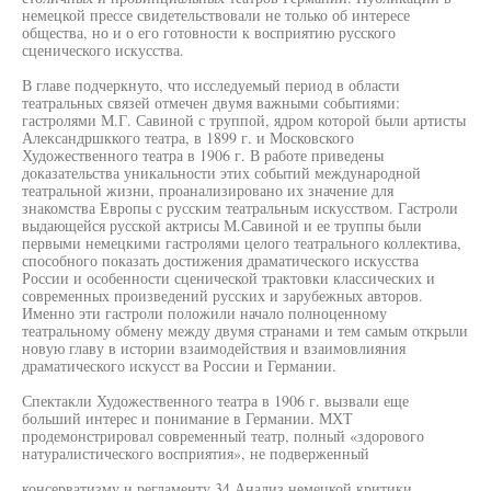
немецкой прессе свидетельствовали не только об интересе
общества, но и о его готовности к восприятию русского
сценического искусства.
В главе подчеркнуто, что исследуемый период в области
театральных связей отмечен двумя важными событиями:
гастролями М.Г. Савиной с труппой, ядром которой были артисты
Александршккого театра, в 1899 г. и Московского
Художественного театра в 1906 г. В работе приведены
доказательства уникальности этих событий международной
театральной жизни, проанализировано их значение для
знакомства Европы с русским театральным искусством. Гастроли
выдающейся русской актрисы М.Савиной и ее труппы были
первыми немецкими гастролями целого театрального коллектива,
способного показать достижения драматического искусства
России и особенности сценической трактовки классических и
современных произведений русских и зарубежных авторов.
Именно эти гастроли положили начало полноценному
театральному обмену между двумя странами и тем самым открыли
новую главу в истории взаимодействия и взаимовлияния
драматического искусст ва России и Германии.
Спектакли Художественного театра в 1906 г. вызвали еще
больший интерес и понимание в Германии. МХТ
продемонстрировал современный театр, полный «здорового
натуралистического восприятия», не подверженный
консерватизму и регламенту.34 Анализ немецкой критики