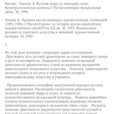
Вагнер.; Тевосян А. Русская опера па немецкой сцене.
Культурологические аспекты.// Русско-немецкие музыкальные
связи. М. 1996.
Фишер А. Хроника русско-немецких художественных отношений
(1891-1906).// Россия-Европа: из истории русско-европейских
художественных связейXVin-XX вв. М. 1995. Взаимосвязи
русского и советского искусства и немецкой художественной
кулыуры. М. 1980.
о
Из этой дели вытекают следующие задачи исследования:
.Проследить путь русской драматургии на сцену немецкого театра
и рост ее юпулярности. Определить значение гастрольной
деятельности драматических сатров во взаимном восприятии
национального театрального искусства. . Показать- превосходство
русского балета и его роль в возрождении интереса
хореографическому искусству в Германии.
. Проанализировать специфику выступлений ведущих русских
певцов в ермании. Рассмотреть гастрольную деятельность
солистов немецкой оперы в оссии, ее значите во
взаимообогащении музыкальной культуры. . Выявить важнейшие
аспекты положительного взаимовлияния творческих онтактов
композиторов, дирижеров и музыкантов обеих стран. . Раскрыть
значение деятельности выдающихся представителей русской и
вмедкой творческой интеллигенции для шанмообогащепия