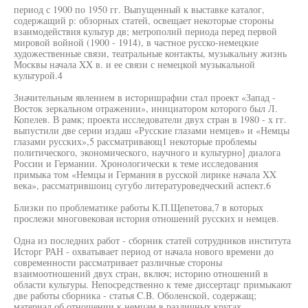
период с 1900 по 1950 гг. Выпущенный к выставке каталог,
содержащий р: обзорных статей, освещает некоторые стороны
взаимодействия культур дв; метрополий периода перед первой
мировой войной (1900 - 1914), в частное русско-немецкие
художественные связи, театральные контакты, музыкальну жизнь
Москвы начала XX в. и ее связи с немецкой музыкальной
культурой.4
Значительным явлением в историшрафии стал проект «Запад -
Восток зеркальном отражении», инициатором которого был Л.
Копелев. В рамк; проекта исследователи двух стран в 1980 - х гг.
выпустили две серии издаш «Русские глазами немцев» и «Немцы
глазами русских»,5 рассматривающ1 некоторые проблемы
политического, экономического, научного и культурно] диалога
России и Германии. Хронологически к теме исследования
примыка том «Немцы и Германия в русской лирике начала XX
века», рассматрившоиц сугубо литературоведческий аспект.6
Близки по проблематике работы К.П.Щепетова,7 в которых
прослежи многовековая история отношений русских и немцев.
Одна из последних работ - сборник статей сотрудников института
Исторг РАН - охватывает период от начала нового времени до
современности рассматривает различные стороны
взаимоотношений двух стран, включ; историю отношений в
области культуры. Непосредственно к теме диссертацг примыкают
две работы сборника - статья C.B. Оболенской, содержащ;
материал об отношении к немцам в различных кругах