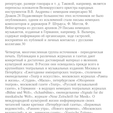
репертуаре, размере гонорара и т. д. Таковой, например, является
переписка основателя Великорусского оркестра народных
инструментов В.В. Андреева с немецким импресарио М.
Деаком.28 Подавляющее большинство этих источников не было
опубликовано, одним из исключений стали письма немецких
композиторов и дирижеров Р. Штрауса, Ф. Моггля, Ф.
Вейнгартнера из русских архивов.29 Письма немецких
музыкантов, изданные в Германии, например, Б. Вальтера,
содержат информацию об организации, ходе гастролей,
восприятии их публикой и личных контактах с русскими
коллегами.30
Четвертая, многочисленная группа источников - периодическая
печать. Публикации в различных журналах и газетах дают
конкретный и достаточно достоверный материал о явлениях
культурной жизни. В России они освещались прежде всего в
крупнейших театральных и музыкальных изданиях Москвы и
Петербурга: «Ежегоднике императорских театров», столичном
еженедельнике «Театр и искусство», московских журналах «Рампа
и жизнь», «Студия», «Маски», петербургском «Обозрении
театров», московской газете «Театр», «Русской музыкальной
газете», в Германии - в ведущих немецких театральных журналах
«Bühne und Welt», «Schaubühne», еженедельнике «Signale fur die
musikalische Welt», журнале «Neue Zeitschrift fur Musik». О
международной культурной жизни информировали своих
читателей также критики «Петербургской газеты», «Биржевых
ведомостей», «Раннею утра», «Нового времени», «Московских
ведомостей» и др., немецкие газеты - «Vossische Zeitung»,