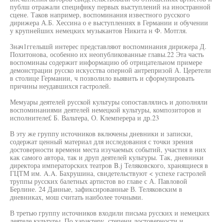
публш отражали специфику первых выступлений на иностранной
сцене. Таков например, воспоминания известного русского
дирижера А.Б. Хессина о е выступлениях в Германии и обучении
у крупнейших немецких музыкантов Никита н Ф. Мотгля.
Знач1ггелышй интерес представляют воспоминания дирижера Д.
Похитонова, особенно их неопубликованные главы.22 Эта часть
воспоминаы содержит информацию об отрицательном примере
демонстрации русско искусства оперной антрепризой А. Церетели
в столице Германии, ч позволило выявить и сформулировать
причины неудавшихся гастролей.
Мемуары деятелей русской культуры сопоставлялись и дополняли
воспоминаниями деятелей немецкой культуры, композиторов и
исполнителе£ Б. Вальтера, О. Клемперера и др.23
В эту же группу источников включены дневники и записки,
содержат ценный материал для исследования с точки зрения
достоверности времени места изучаемых событий, участия в них
как самого автора, так и друп деятелей культуры. Так, дневники
директора императорских театров B.j Теляковского, хранящиеся в
ГЦТМ им. A.A. Бахрушина, свидетельствуют < успехе гастролей
труппы русских балетных артистов во главе с А. Павловой
Берлине. 24 Данные, зафиксированные В. Теляковским в
дневниках, мош считать наиболее точными.
В третью группу источников входили письма русских и немецких
деятеле культуры. По характеру, степени достоверности и