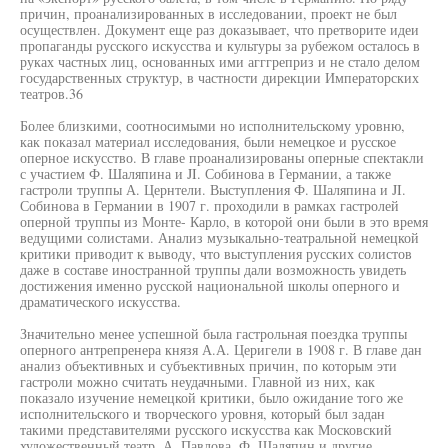
причин, проанализированных в исследовании, проект не был
осуществлен. Документ еще раз доказывает, что претворите идеи
пропаганды русского искусства и культуры за рубежом осталось в
руках частных лиц, основанных ими агггреприз и не стало делом
государственных структур, в частности дирекции Императорских
театров.36
Более близкими, соотносимыми но исполнительскому уровню,
как показал материал исследования, были немецкое и русское
оперное искусство. В главе проанализированы оперные спектакли
с участием Ф. Шаляпина и JI. Собинова в Германии, а также
гастроли труппы А. Цернтели. Выступления Ф. Шаляпина и JI.
Собинова в Германии в 1907 г. проходили в рамках гастролей
оперной труппы из Монте- Карло, в которой они были в это время
ведущими солистами. Анализ музыкально-театральной немецкой
критики приводит к выводу, что выступления русских солистов
даже в составе иностранной труппы дали возможность увидеть
достижения именно русской национальной школы оперного и
драматического искусства.
Значительно менее успешной была гастрольная поездка труппы
оперного антрепренера князя А.А. Церигели в 1908 г. В главе дан
анализ объективных и субъективных причин, по которым эти
гастроли можно считать неудачными. Главной из них, как
показало изучение немецкой критики, было ожидание того же
исполнительского и творческого уровня, который был задан
такими представителями русского искусства как Московский
художественный театр, А. Павлова, Ф. Шаляпин и другие.