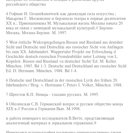
российского общества
4 Гофман И. Gesamtkunstwerk как движущая сила искусства.;
Макарова Г. Московские и берлинсю театры в первые десятилетия
XX в.; Прянишникова М. Музыкальная жизнь Москвы начата 20
века ее связи с немецкой музыкальной культурой.// Берлин-
Москва, Москва-Берлин. М. 1997.
5 West-östliche WidcrspiegeIungen.Russen und Russland aus deutsher
Sicht und Deutsche und Deutschlai aus russischer Sicht von Anfängen
bis zum XX. Jahrhundert. Wuppertaler Projekt zur Erforschung d
Geschichte deutsch-russischen Fremdenbilder unter Leitung von L.
Kopelew. Russen und Russland <u deutscher Sicht/ Ed. M. Keller.
München. 1985. Bd 1-3. Deutsche und Deutschland aus russischer Sichl
Ed. D. Hermann. München. 1988. Bd 1-4.
6 Deutsche und Deutschland in der russischen Lyrik des frühen 20.
Jahrhunderts./ Hrsg. v. Hertmann С Peters J. Volker, Münchcn. 1988.
7 Щепстов К.П. Немцы - глазами русских. М. 1995.
8 Оболенская С.В. Германский вопрос и русское общество конца
XIX в.// Россия и Германия Вып. М.1998.
и работа немецкого исследователя В.Ветте, представляющая
аналогичный материал в зеркальном отражении.9
Имеющаяся историография посвящена преимущественно таким