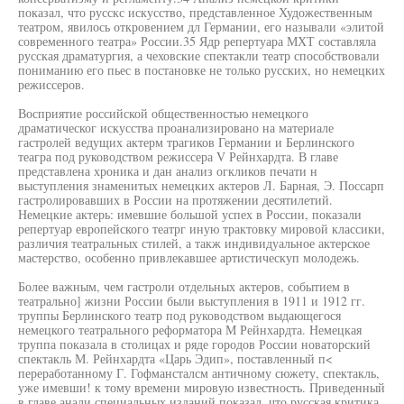
показал, что русскс искусство, представленное Художественным
театром, явилось откровением дл Германии, его называли «элитой
современного театра» России.35 Ядр репертуара МХТ составляла
русская драматургия, а чеховские спектакли театр способствовали
пониманию его пьес в постановке не только русских, но немецких
режиссеров.
Восприятие российской общественностью немецкого
драматическог искусства проанализировано на материале
гастролей ведущих актерм трагиков Германии и Берлинского
теагра под руководством режиссера V Рейнхардта. В главе
представлена хроника и дан анализ огкликов печати н
выступления знаменитых немецких актеров Л. Барная, Э. Поссарп
гастролировавших в России на протяжении десятилетий.
Немецкие актерь: имевшие большой успех в России, показали
репертуар европейского театрг иную трактовку мировой классики,
различия театральных стилей, а такж индивидуальное актерское
мастерство, особенно привлекавшее артистическуп молодежь.
Более важным, чем гастроли отдельных актеров, событием в
театрально] жизни России были выступления в 1911 и 1912 гг.
труппы Берлинского театр под руководством выдающегося
немецкого театрального реформатора М Рейнхардта. Немецкая
труппа показала в столицах и ряде городов России новаторский
спектакль М. Рейнхардта «Царь Эдип», поставленный п<
переработанному Г. Гофмансталсм античному сюжету, спектакль,
уже имевши! к тому времени мировую известность. Приведенный
в главе анали специальных изданий показал, что русская критика