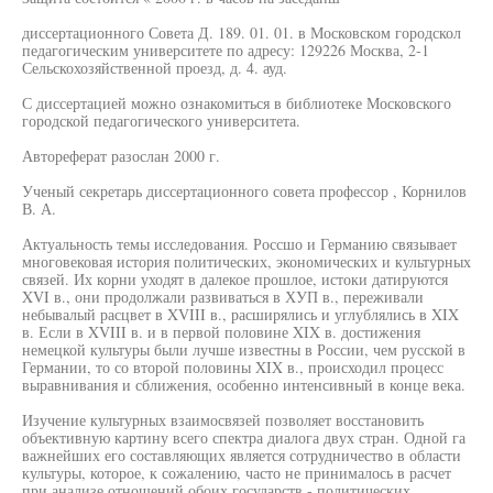
диссертационного Совета Д. 189. 01. 01. в Московском городскол
педагогическим университете по адресу: 129226 Москва, 2-1
Сельскохозяйственной проезд, д. 4. ауд.
С диссертацией можно ознакомиться в библиотеке Московского
городской педагогического университета.
Автореферат разослан 2000 г.
Ученый секретарь диссертационного совета профессор , Корнилов
В. А.
Актуальность темы исследования. Россшо и Германию связывает
многовековая история политических, экономических и культурных
связей. Их корни уходят в далекое прошлое, истоки датируются
XVI в., они продолжали развиваться в ХУП в., переживали
небывалый расцвет в XVIII в., расширялись и углублялись в XIX
в. Если в XVIII в. и в первой половине XIX в. достижения
немецкой культуры были лучше известны в России, чем русской в
Германии, то со второй половины XIX в., происходил процесс
выравнивания и сближения, особенно интенсивный в конце века.
Изучение культурных взаимосвязей позволяет восстановить
объективную картину всего спектра диалога двух стран. Одной га
важнейших его составляющих является сотрудничество в области
культуры, которое, к сожалению, часто не принималось в расчет
при анализе отношений обоих государств - политических,