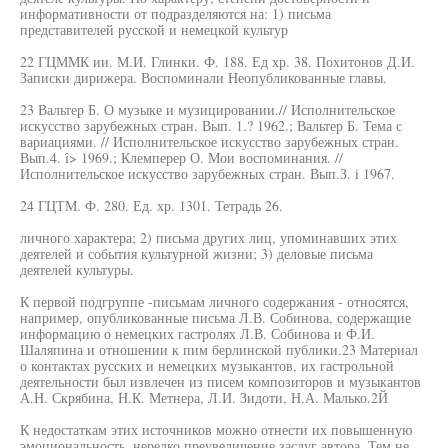
информативности от подразделяются на: 1) письма
представителей русской и немецкой культур
22 ГЦММК ии. М.И. Глинки. Ф. 188. Ед хр. 38. Похитонов Д.И.
Записки дирижера. Воспоминали Неопубликованные главы.
23 Вальтер Б. О музыке и музицировании.// Исполнительское
искусство зарубежных стран. Вып. 1.? 1962.; Вальтер Б. Тема с
вариациями. // Исполнительское искусство зарубежных стран.
Вып.4. î> 1969.; Клемперер О. Мои воспоминания. //
Исполнительское искусство зарубежных стран. Вып.З. i 1967.
24 ГЦТМ. Ф. 280. Ед. хр. 1301. Тетрадь 26.
личного характера; 2) письма других лиц, упоминавших этих
деятелей и события культурной жизни; 3) деловые письма
деятелей культуры.
К первой подгруппе -письмам личного содержания - относятся,
например, опубликованные письма Л.В. Собинова, содержащие
информацию о немецких гастролях Л.В. Собинова и Ф.И.
Шаляпина и отношении к пим берлинской публики.23 Материал
о контактах русских и немецких музыкантов, их гастрольной
деятельности был извлечен из писем композиторов и музыкантов
А.Н. Скрябина, Н.К. Метнера, Л.И. Зидоти, Н.А. Малько.2Й
К недостаткам этих источников можно отнести их повышенную
эмоциональность, нередко преувеличение заслуг автора. Тем не