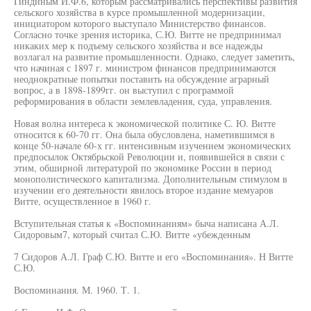
Гиндиным И.Ф.6, которым рассматривались перспективы развития
сельского хозяйства в курсе промышленной модернизации,
инициатором которого выступало Министерство финансов.
Согласно точке зрения историка, С.Ю. Витте не предпринимал
никаких мер к подъему сельского хозяйства и все надежды
возлагал на развитие промышленности. Однако, следует заметить,
что начиная с 1897 г. министром финансов предпринимаются
неоднократные попытки поставить на обсуждение аграрный
вопрос, а в 1898-1899гг. он выступил с программой
реформирования в области землевладения, суда, управления.
Новая волна интереса к экономической политике С. Ю. Витте
относится к 60-70 гг. Она была обусловлена, наметившимся в
конце 50-начале 60-х гг. интенсивным изучением экономических
предпосылок Октябрьской Революции и, появившейся в связи с
этим, обширной литературой по экономике России в период
монополистического капитализма. Дополнительным стимулом в
изучении его деятельности явилось второе издание мемуаров
Витте, осуществленное в 1960 г.
Вступительная статья к «Воспоминаниям» быча написана А.Л.
Сидоровым7, который считал С.Ю. Витте «убежденным
7 Сидоров А.Л. Граф С.Ю. Витте и его «Воспоминания». Н Витте
С.Ю.
Воспоминания. М. 1960. Т. 1.