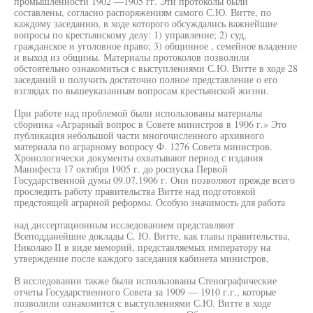
промышленности 1902 —1905 гг. Эти протоколы были
составлены, согласно распоряжениям самого С.Ю. Витте, по
каждому заседанию, в ходе которого обсуждались важнейшие
вопросы по крестьянскому делу: 1) управление; 2) суд,
гражданское и уголовное право; 3) общинное , семейное владение
и выход из общины. Материалы протоколов позволили
обстоятельно ознакомиться с выступлениями С.Ю. Витте в ходе 28
заседаний и получить достаточно полное представление о его
взглядах по вышеуказанным вопросам крестьянской жизни.
При работе над проблемой были использованы материалы
сборника «Аграрный вопрос в Совете министров в 1906 г.» Это
публикация небольшой части многочисленного архивного
материала по аграрному вопросу Ф. 1276 Совета министров.
Хронологически документы охватывают период с издания
Манифеста 17 октября 1905 г. до роспуска Первой
Государственной думы 09.07.1906 г. Они позволяют прежде всего
проследить работу правительства Витте над подготовкой
предстоящей аграрной реформы. Особую значимость для работа
над диссертационным исследованием представляют
Всеподданейшие доклады С. Ю. Витте, как главы правительства,
Николаю II в виде меморий, представляемых императору на
утверждение после каждого заседания кабинета министров,
В исследовании также были использованы Стенографические
отчеты Государственного Совета за 1909 — 1910 г.г., которые
позволили ознакомится с выступлениями С.Ю. Витте в ходе