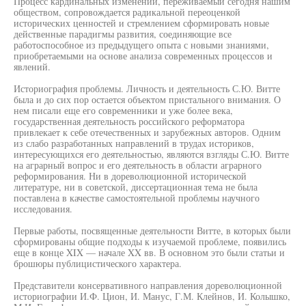
Процесс кардинальных изменений, переживаемый сегодня нашим
обществом, сопровождается радикальной переоценкой
исторических ценностей и стремлением сформировать новые
действенные парадигмы развития, соединяющие все
работоспособное из предыдущего опыта с новыми знаниями,
приобретаемыми на основе анализа современных процессов и
явлений.
Историография проблемы. Личность и деятельность С.Ю. Витте
была и до сих пор остается объектом пристального внимания. О
нем писали еще его современники и уже более века,
государственная деятельность российского реформатора
привлекает к себе отечественных и зарубежных авторов. Одним
из слабо разработанных направлений в трудах историков,
интересующихся его деятельностью, являются взгляды С.Ю. Витте
на аграрный вопрос и его деятельность в области аграрного
реформирования. Ни в дореволюционной исторической
литературе, ни в советской, диссертационная тема не была
поставлена в качестве самостоятельной проблемы научного
исследования.
Первые работы, посвященные деятельности Витте, в которых были
сформированы общие подходы к изучаемой проблеме, появились
еще в конце XIX — начале XX вв. В основном это были статьи и
брошюры публицистического характера.
Представители консервативного направления дореволюционной
историографии И.Ф. Цион, И. Манус, Г.М. Клейнов, И. Колышко,