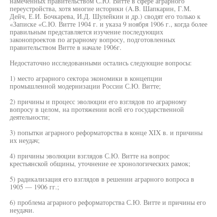
намеченных правительством С.Ю. Витте в сфере аграрного
переустройства, хотя многие историки (A.B. Шапкарин, Г.М.
Дейч, Е.И. Бочкарева, И.Д. Шулейкин и др.) сводят его только к
«Записке «С.Ю. Витте 1904 г. и указа 9 ноября 1906 г., когда более
правильным представляется изучение последующих
законопроектов по аграрному вопросу, подготовленных
правительством Витте в начале 1906г.
Недостаточно исследованными остались следующие вопросы:
1) место аграрного сектора экономики в концепции
промышленной модернизации России С.Ю. Витте;
2) причины и процесс эволюции его взглядов по аграрному
вопросу в целом, на протяжении всей его государственной
деятельности;
3) попытки аграрного реформаторства в конце XIX в. и причины
их неудач;
4) причины эволюции взглядов С.Ю. Витте на вопрос
крестьянской общины, уточнение ее хронологических рамок;
5) радикализация его взглядов в решении аграрного вопроса в
1905 — 1906 гг.;
6) проблема аграрного реформаторства С.Ю. Витте и причины его
неудачи.