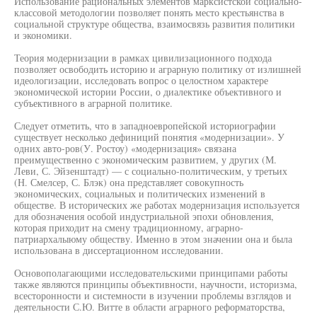
Использование рациональных элементов марксистской социально-
классовой методологии позволяет понять место крестьянства в
социальной структуре общества, взаимосвязь развития политики
и экономики.
Теория модернизации в рамках цивилизационного подхода
позволяет освободить историю и аграрную политику от излишней
идеологизации, исследовать вопрос о целостном характере
экономической истории России, о диалектике объективного и
субъективного в аграрной политике.
Следует отметить, что в западноевропейской историографии
существует несколько дефиниций понятия «модернизации». У
одних авто-ров(У. Ростоу) «модернизация» связана
преимущественно с экономическим развитием, у других (М.
Леви, С. Эйзенштадт) — с социально-политическим, у третьих
(Н. Смелсер, С. Блэк) она представляет совокупность
экономических, социальных и политических изменений в
обществе. В исторических же работах модернизация используется
для обозначения особой индустриальной эпохи обновления,
которая приходит на смену традиционному, аграрно-
патриархалыюму обществу. Именно в этом значении она и была
использована в диссертационном исследовании.
Основополагающими исследовательскими принципами работы
также являются принципы объективности, научности, историзма,
всесторонности и системности в изучении проблемы взглядов и
деятельности С.Ю. Витте в области аграрного реформаторства,