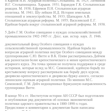
4 Карпов H.H. Аграрная политика Столыпина. М. 1925; Литвинов
И.Г. Столыпинщина. Харьков. 1931; Барандов Г.К. Столыпинская
реакция. М. 1938; Ефремов П.Н. Столыпинская аграрная
политика. М. 1941; Шу-лейкин И.Д. История земельных
отношений и землеустройства. М. 1933; Шапкарин A.B.
Столыпинская аграрная реформа. М. 1955; Василевский Е.Г.
Идейная борьба вокруг столыпинской аграрной реформы. М. 1938.
5 Дейч Г.М. Особое совещание о нуждах сельскохозяйственной
промышленности 1902-1905 гг. Дпсс. кан. истор. наук. Л. 1946.
документальный фонд Особого совещания о нуждах
сельскохозяйственной промышленности. Идейная борьба по
вопросам аграрной политики внутри Особого совещания между
группировками С.Ю. Витте и В.К. Плеве рассматривалась Дейчем
как разногласия более крепостнического и менее крепостнического
аграрного курса. Эта точка зрения не получила поддержки в среде
историков, которые вслед за М.С. Симоновой, идейную борьбу по
крестьянскому вопросу рассматривали как борьбу двух курсов,
дворянско-крепостнического и дворянско-буржу-азного, согласно
ленинским оценкам аграрной политики. По мнению М.С.
Симоновой, Г.М. Дейч недооценивал буржуазную направленность
группировки Витте.
В конце 50-х гг. Институтом истории АН СССР был подготовлен
и опубликован ряд документов об основах экономической
политики царского правительства в 1880-1890-х годах.
Предисловие и комментарии к документам были написаны