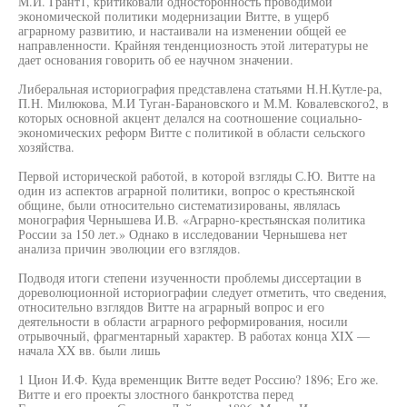
М.И. Грант1, критиковали односторонность проводимой
экономической политики модернизации Витте, в ущерб
аграрному развитию, и настаивали на изменении общей ее
направленности. Крайняя тенденциозность этой литературы не
дает основания говорить об ее научном значении.
Либеральная историография представлена статьями Н.Н.Кутле-ра,
П.Н. Милюкова, М.И Туган-Барановского и М.М. Ковалевского2, в
которых основной акцент делался на соотношение социально-
экономических реформ Витте с политикой в области сельского
хозяйства.
Первой исторической работой, в которой взгляды С.Ю. Витте на
один из аспектов аграрной политики, вопрос о крестьянской
общине, были относительно систематизированы, являлась
монография Чернышева И.В. «Аграрно-крестьянская политика
России за 150 лет.» Однако в исследовании Чернышева нет
анализа причин эволюции его взглядов.
Подводя итоги степени изученности проблемы диссертации в
дореволюционной историографии следует отметить, что сведения,
относительно взглядов Витте на аграрный вопрос и его
деятельности в области аграрного реформирования, носили
отрывочный, фрагментарный характер. В работах конца XIX —
начала XX вв. были лишь
1 Цион И.Ф. Куда временщик Витте ведет Россию? 1896; Его же.
Витте и его проекты злостного банкротства перед