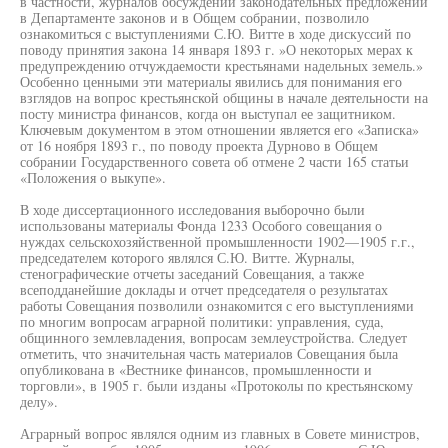
в частности, журналов обсуждений законодательных предложений
в Департаменте законов и в Общем собрании, позволило
ознакомиться с выступлениями С.Ю. Витте в ходе дискуссий по
поводу принятия закона 14 января 1893 г. »О некоторых мерах к
предупреждению отчуждаемости крестьянами надельных земель.»
Особенно ценными эти материалы явились для понимания его
взглядов на вопрос крестьянской общины в начале деятельности на
посту министра финансов, когда он выступал ее защитником.
Ключевым документом в этом отношении является его «Записка»
от 16 ноября 1893 г., по поводу проекта Дурново в Общем
собрании Государственного совета об отмене 2 части 165 статьи
«Положения о выкупе».
В ходе диссертационного исследования выборочно были
использованы материалы Фонда 1233 Особого совещания о
нуждах сельскохозяйственной промышленности 1902—1905 г.г.,
председателем которого являлся С.Ю. Витте. Журналы,
стенографические отчеты заседаний Совещания, а также
всеподданейшие доклады и отчет председателя о результатах
работы Совещания позволили ознакомится с его выступлениями
по многим вопросам аграрной политики: управления, суда,
общинного землевладения, вопросам землеустройства. Следует
отметить, что значительная часть материалов Совещания была
опубликована в «Вестнике финансов, промышленности и
торговли», в 1905 г. были изданы «Протоколы по крестьянскому
делу».
Аграрный вопрос являлся одним из главных в Совете министров,