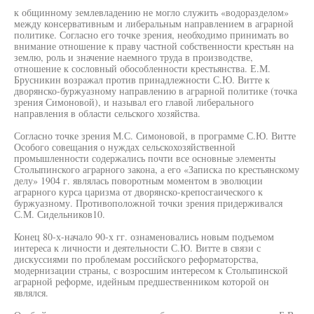
к общинному землевладению не могло служить «водоразделом»
между консервативным и либеральным направлением в аграрной
политике. Согласно его точке зрения, необходимо принимать во
внимание отношение к праву частной собственности крестьян на
землю, роль и значение наемного труда в производстве,
отношение к сословный обособленности крестьянства. Е.М.
Брусникин возражал против принадлежности С.Ю. Витте к
дворянско-буржуазному направлению в аграрной политике (точка
зрения Симоновой), и называл его главой либерального
направления в области сельского хозяйства.
Согласно точке зрения М.С. Симоновой, в программе С.Ю. Витте
Особого совещания о нуждах сельскохозяйственной
промышленности содержались почти все основные элементы
Столыпинского аграрного закона, а его «Записка по крестьянскому
делу» 1904 г. являлась поворотным моментом в эволюции
аграрного курса царизма от дворянско-крепосгаического к
буржуазному. Противоположной точки зрения придерживался
С.М. Сидельников10.
Конец 80-х-начало 90-х гг. ознаменовались новым подъемом
интереса к личности и деятельности С.Ю. Витте в связи с
дискуссиями по проблемам российского реформаторства,
модернизации страны, с возросшим интересом к Столыпинской
аграрной реформе, идейным предшественником которой он
являлся.