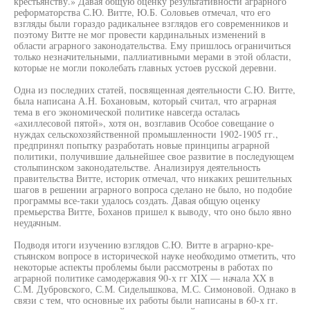
крестьянству.» Давая общую оценку результативности аграрного
реформаторства С.Ю. Витте, Ю.Б. Соловьев отмечал, что его
взгляды были гораздо радикальнее взглядов его современников и
поэтому Витте не мог провести кардинальных изменений в
области аграрного законодательства. Ему пришлось ограничиться
только незначительными, паллиативными мерами в этой области,
которые не могли поколебать главных устоев русской деревни.
Одна из последних статей, посвященная деятельности С.Ю. Витте,
была написана А.Н. Бохановым, который считал, что аграрная
тема в его экономической политике навсегда осталась
«ахиллесовой пятой», хотя он, возглавив Особое совещание о
нуждах сельскохозяйственной промышленности 1902-1905 гг.,
предпринял попытку разработать новые принципы аграрной
политики, получившие дальнейшее свое развитие в последующем
столыпинском законодательстве. Анализируя деятельность
правительства Витте, историк отмечал, что никаких решительных
шагов в решении аграрного вопроса сделано не было, но подобие
программы все-таки удалось создать. Давая общую оценку
премьерства Витте, Боханов пришел к выводу, что оно было явно
неудачным.
Подводя итоги изучению взглядов С.Ю. Витте в аграрно-кре-
стьянском вопросе в исторической науке необходимо отметить, что
некоторые аспекты проблемы были рассмотрены в работах по
аграрной политике самодержавия 90-х гг XIX — начала XX в
С.М. Дубровского, С.М. Сиделышкова, М.С. Симоновой. Однако в
связи с тем, что основные их работы были написаны в 60-х гг.