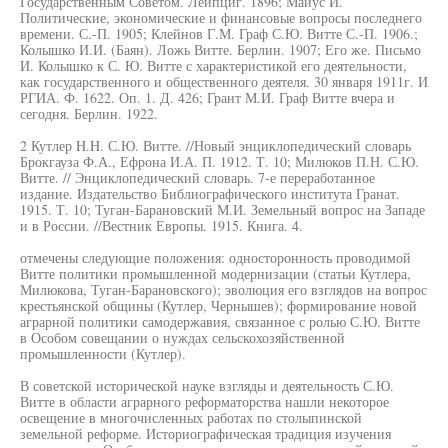
Государственным Советом. Лейпциг. 1896; Маиус И.
Политические, экономические и финансовые вопросы последнего
времени. С.-П. 1905; Клейнов Г.М. Граф С.Ю. Витте С.-П. 1906.;
Колышко И.И. (Баян). Ложь Витте. Берлин. 1907; Его же. Письмо
И. Колышко к С. Ю. Витте с характеристикой его деятельности,
как государственного и общественного деятеля. 30 января 1911г. И
РГИА. Ф. 1622. Оп. 1. Д. 426; Грант М.И. Граф Витте вчера и
сегодня. Берлин. 1922.
2 Кутлер H.H. С.Ю. Витте. //Новый энциклопедический словарь
Брокгауза Ф.А., Ефрона И.А. П. 1912. Т. 10; Милюков П.Н. С.Ю.
Витте. // Энциклопедический словарь. 7-е переработанное
издание. Издательство Библиографического института Гранат.
1915. Т. 10; Туган-Барановский М.И. Земельный вопрос на Западе
и в России. //Вестник Европы. 1915. Книга. 4.
отмечены следующие положения: односторонность проводимой
Витте политики промышленной модернизации (статьи Кутлера,
Милюкова, Туган-Барановского); эволюция его взглядов на вопрос
крестьянской общины (Кутлер, Чернышев); формирование новой
аграрной политики самодержавия, связанное с ролью С.Ю. Витте
в Особом совещании о нуждах сельскохозяйственной
промышленности (Кутлер).
В советской исторической науке взгляды и деятельность С.Ю.
Витте в области аграрного реформаторства нашли некоторое
освещение в многочисленных работах по столыпинской
земельной реформе. Историографическая традиция изучения