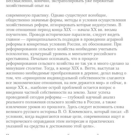
Бессмысленно, конечно, экстраполировать уже пережитый
хозяйственный опыт на
современную практику. Однако существуют всеобщие,
общественно значимые формы, методы и условия осуществления
хозяйственных реформ, игнорировать которые недопустимо. В
этом отношении период конца XIX — начала XX вв. весьма
поучителен. Проводя исторические параллели, следует видеть
главное — принципиальность подходов в проведении аграрной
реформы в конкретных условиях России, их обоснование. При
реформировании сельского хозяйства необходимо учитывать
психологию, культурный уровень и менталитет российского
крестьянина. Печально осознавать, что в процессе
реформирования сельского хозяйства не так уж и много сделано за
минувшее столетие. Тогда, в конце XIX в. Витте, выступая за
жизненно необходимые преобразования в деревне, делал вывод о
том, что «принципом индивидуальной собственности слагаются
все экономические отношения, на нем держится мир» и сейчас, в
конце XX в., наиболее острой проблемой остается вопрос о
введении частной собственности на землю. Залог успеха
проводимой сегодня реформы — глубокий научный анализ
реального положения сельского хозяйства в России, а также
извлечение уроков из прошлого. Здесь следует вспомнить слова
великого русского историка В. О. Ключевского, который писал: «В
условиях, когда выдвигаются новые цели, современники ищут и
исторического оправдания этим интересам и практических
указаний на средства к достижению этой цели».