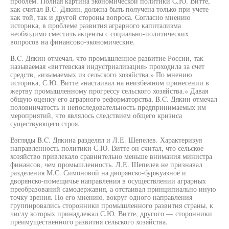
проблем. Полная картина экономической политики С.Ю. Витте,
как считал B.C. Дякин, должна быть получена только при учете
как той, так и другой стороны вопроса. Согласно мнению
историка, в проблеме развития аграрного капитализма
необходимо сместить акценты с социально-политических
вопросов на финансово-экономические.
B.C. Дякин отмечал, что промышленное развитие России, так
называемая «виттевская индустриализация» проходила за счет
средств, «изымаемых из сельского хозяйства.» По мнению
историка, С.Ю. Витте «настаивал на неизбежном принесении в
жертву промышленному прогрессу сельского хозяйства.» Давая
общую оценку его аграрного реформаторства, B.C. Дякин отмечал
половинчатость и непоследовательность предпринимаемых им
мероприятий, что являлось следствием общего кризиса
существующего строя.
Взгляды B.C. Дякина разделял и Л.Е. Шепелев. Характеризуя
направленность политики С.Ю. Витте он считал, что сельское
хозяйство привлекало сравнительно меньше внимания министра
финансов, чем промышленность. Л.Е. Шепелев не признавал
разделения М.С. Симоновой на дворянско-буржуазное и
дворянско-помещичье направления в осуществлении аграрных
преобразований самодержавия, а отстаивал принципиально иную
точку зрения. По его мнению, вокруг одного направления
группировались сторонники промышленного развития страны, к
числу которых принадлежал С.Ю. Витте, другого — сторонники
преимущественного развития сельского хозяйства.