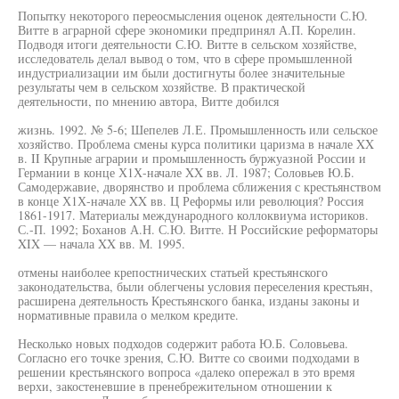
Попытку некоторого переосмысления оценок деятельности С.Ю.
Витте в аграрной сфере экономики предпринял А.П. Корелин.
Подводя итоги деятельности С.Ю. Витте в сельском хозяйстве,
исследователь делал вывод о том, что в сфере промышленной
индустриализации им были достигнуты более значительные
результаты чем в сельском хозяйстве. В практической
деятельности, по мнению автора, Витте добился
жизнь. 1992. № 5-6; Шепелев Л.Е. Промышленность или сельское
хозяйство. Проблема смены курса политики царизма в начале XX
в. II Крупные аграрии и промышленность буржуазной России и
Германии в конце Х1Х-начале XX вв. Л. 1987; Соловьев Ю.Б.
Самодержавие, дворянство и проблема сближения с крестьянством
в конце Х1Х-начале XX вв. Ц Реформы или революция? Россия
1861-1917. Материалы международного коллоквиума историков.
С.-П. 1992; Боханов А.Н. С.Ю. Витте. Н Российские реформаторы
XIX — начала XX вв. М. 1995.
отмены наиболее крепостнических статьей крестьянского
законодательства, были облегчены условия переселения крестьян,
расширена деятельность Крестьянского банка, изданы законы и
нормативные правила о мелком кредите.
Несколько новых подходов содержит работа Ю.Б. Соловьева.
Согласно его точке зрения, С.Ю. Витте со своими подходами в
решении крестьянского вопроса «далеко опережал в это время
верхи, закостеневшие в пренебрежительном отношении к