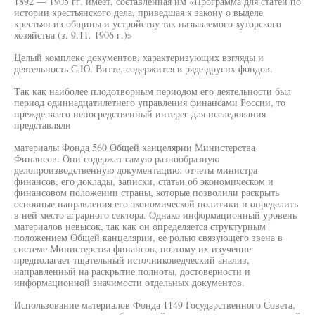
1892 — 1905 гг. имеет, составленная им «Программа для статей по
истории крестьянского дела, приведшая к закону о выделе
крестьян из общины и устройству так называемого хуторского
хозяйства (з. 9.11. 1906 г.)»
Целый комплекс документов, характеризующих взгляды и
деятельность С.Ю. Витте, содержится в ряде других фондов.
Так как наиболее плодотворным периодом его деятельности был
период одиннадцатилетнего управления финансами России, то
прежде всего непосредственный интерес для исследования
представляли
материалы Фонда 560 Общей канцелярии Министерства
Финансов. Они содержат самую разнообразную
делопроизводственную документацию: отчеты министра
финансов, его доклады, записки, статьи об экономическом и
финансовом положении страны, которые позволили раскрыть
основные направления его экономической политики и определить
в ней место аграрного сектора. Однако информационный уровень
материалов невысок, так как он определяется структурным
положением Общей канцелярии, ее ролью связующего звена в
системе Министерства финансов, поэтому их изучение
предполагает тщательный источниковедческий анализ,
направленный на раскрытие полноты, достоверности и
информационной значимости отдельных документов.
Использование материалов Фонда 1149 Государственного Совета,