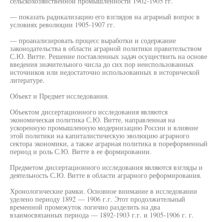
сельскохозяйственной промышленности 1902-1905 гг.
— показать радикализацию его взглядов на аграрный вопрос в
условиях революции 1905-1907 гг.
— проанализировать процесс выработки и содержание
законодательства в области аграрной политики правительством
С.Ю. Витте. Решение поставленных задач осуществить на основе
введения значительного числа до сих пор неиспользованных
источников или недостаточно использованных в исторической
литературе.
Объект и Предмет исследования.
Объектом диссертационного исследования являются
экономическая политика С.Ю. Витте, направленная на
ускоренную промышленную модернизацию России и влияние
этой политики на капиталистическую эволюцию аграрного
сектора экономики, а также аграрная политика в пореформенный
период и роль С.Ю. Витте в ее формировании.
Предметом диссертационного исследования являются взгляды и
деятельность С.Ю. Витте в области аграрного реформирования.
Хронологические рамки. Основное внимание в исследовании
уделено периоду 1892 — 1906 г.г. Этот продолжительный
временной промежуток логично разделить на два
взаимосвязанных периода — 1892-1903 г.г. и 1905-1906 г. г.