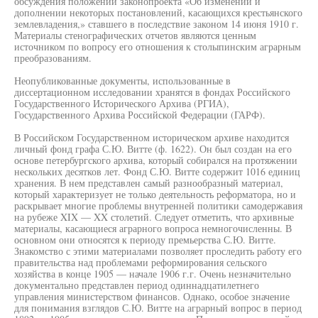
обсуждения положений законопроекта «Об изменении и
дополнении некоторых постановлений, касающихся крестьянского
землевладения,» ставшего в последствие законом 14 июня 1910 г.
Материалы стенографических отчетов являются ценным
источником по вопросу его отношения к столыпинским аграрным
преобразованиям.
Неопубликованные документы, использованные в
диссертационном исследовании хранятся в фондах Российского
Государственного Исторического Архива (РГИА),
Государственного Архива Российской Федерации (ГАРФ).
В Российском Государственном историческом архиве находится
личный фонд графа С.Ю. Витте (ф. 1622). Он был создан на его
основе петербургского архива, который собирался на протяжении
нескольких десятков лет. Фонд С.Ю. Витте содержит 1016 единиц
хранения. В нем представлен самый разнообразный материал,
который характеризует не только деятельность реформатора, но и
раскрывает многие проблемы внутренней политики самодержавия
на рубеже XIX — XX столетий. Следует отметить, что архивные
материалы, касающиеся аграрного вопроса немногочисленны. В
основном они относятся к периоду премьерства С.Ю. Витте.
Знакомство с этими материалами позволяет проследить работу его
правительства над проблемами реформирования сельского
хозяйства в конце 1905 — начале 1906 г.г. Очень незначительно
документально представлен период одиннадцатилетнего
управления министерством финансов. Однако, особое значение
для понимания взглядов С.Ю. Витте на аграрный вопрос в период