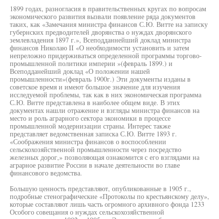
1899 годах, разногласия в правительственных кругах по вопросам
экономического развития вызвали появление ряда документов
таких, как «Замечания министра финансов С.Ю. Витте на записку
губернских предводителей дворянства о нуждах дворянского
землевладения 1897 г.», Всеподданнейший доклад министра
финансов Николаю II «О необходимости установить и затем
непреложно придерживаться определенной программы торгово-
промышленной политики империи »(февраль 1899.) и
Всеподданейший доклад «О положении нашей
промышленности»(февраль 1900г.) Эти документы изданы в
советское время и имеют большое значение для изучения
исследуемой проблемы, так как в них экономическая программа
С.Ю. Витте представлена в наиболее общем виде. В этих
документах нашли отражение и взгляды министра финансов на
место и роль аграрного сектора экономики в процессе
промышленной модернизации страны. Интерес также
представляет ведомственная записка С.Ю. Витте 1893 г.
«Соображения министра финансов о воспособлении
сельскохозяйственной промышленности через посредство
железных дорог,» позволяющая ознакомится с его взглядами на
аграрное развитие России в начале деятельности во главе
финансового ведомства.
Большую ценность представляют, опубликованные в 1905 г.,
подробные стенографические «Протоколы по крестьянскому делу»,
которые составляют лишь часть огромного архивного фонда 1233
Особого совещания о нуждах сельскохозяйственной