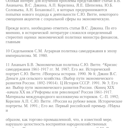
Особый интерес для изучения проблемы представляют статьи Б.В.
Ананьича, B.C. Дякина, А.П. Корелина, JI.E. Шепелева, Ю.Б.
Соловьева, А.Н. Боханова11, в которых предпринимаются
попытки нового подхода к деятельности С.Ю. Витте, некоторого
смещения акцентов с социальной сферы на экономическую.
Прежде всего, необходимо отметить статьи B.C. Дякина. По его
мнению, в исторической литературе сложился определенный
стереотип оценки экономической политики министра финансов,
главным
10 Сидельников С.М. Аграрная политика самодержавия в эпоху
империализма. М. 1980.
11 Ананьич Б.В. Экономическая политика С.Ю. Витте. ^Кризис
самодержавия 1861-1917 гг. М. 1987; Его же. Исторический
портрет С.Ю. Витте. //Вопросы истории. 1990. № 8; Дякин B.C.
Деньги для сельского хозяйства. (Выбор пути экономического
развития России. 1892-19014). Ц История СССР. 1991. № 3; Его
же. Выбор пути экономического развития России. (Конец XIX
-начала XX вв.)/'Реформы или революция? Россия 1861-1917.
Материалы международного коллоквиума историков. С.-П. 1992;
Корелин А.П. С.Ю. Витте. //Россия на рубеже веков. Исторические
портреты. М. 1991.; Его же. Первый российский премьер. //Наука
и
образом, как торгово-промышленной, что, в известной мере,
нарушало целостность восприятия народнохозяйственных