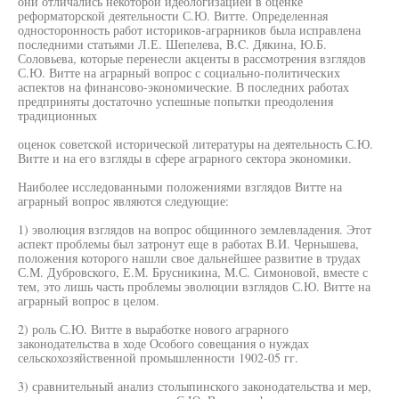
они отличались некоторой идеологизацией в оценке
реформаторской деятельности С.Ю. Витте. Определенная
односторонность работ историков-аграрников была исправлена
последними статьями Л.Е. Шепелева, B.C. Дякина, Ю.Б.
Соловьева, которые перенесли акценты в рассмотрения взглядов
С.Ю. Витте на аграрный вопрос с социально-политических
аспектов на финансово-экономические. В последних работах
предприняты достаточно успешные попытки преодоления
традиционных
оценок советской исторической литературы на деятельность С.Ю.
Витте и на его взгляды в сфере аграрного сектора экономики.
Наиболее исследованными положениями взглядов Витте на
аграрный вопрос являются следующие:
1) эволюция взглядов на вопрос общинного землевладения. Этот
аспект проблемы был затронут еще в работах В.И. Чернышева,
положения которого нашли свое дальнейшее развитие в трудах
С.М. Дубровского, Е.М. Брусникина, М.С. Симоновой, вместе с
тем, это лишь часть проблемы эволюции взглядов С.Ю. Витте на
аграрный вопрос в целом.
2) роль С.Ю. Витте в выработке нового аграрного
законодательства в ходе Особого совещания о нуждах
сельскохозяйственной промышленности 1902-05 гг.
3) сравнительный анализ столыпинского законодательства и мер,