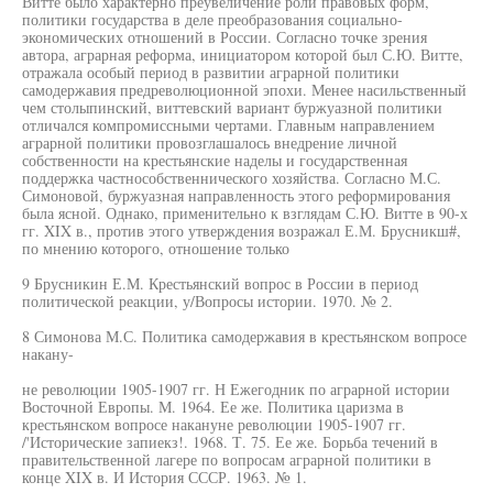
Витте было характерно преувеличение роли правовых форм,
политики государства в деле преобразования социально-
экономических отношений в России. Согласно точке зрения
автора, аграрная реформа, инициатором которой был С.Ю. Витте,
отражала особый период в развитии аграрной политики
самодержавия предреволюционной эпохи. Менее насильственный
чем столыпинский, виттевский вариант буржуазной политики
отличался компромиссными чертами. Главным направлением
аграрной политики провозглашалось внедрение личной
собственности на крестьянские наделы и государственная
поддержка частнособственнического хозяйства. Согласно М.С.
Симоновой, буржуазная направленность этого реформирования
была ясной. Однако, применительно к взглядам С.Ю. Витте в 90-х
гг. XIX в., против этого утверждения возражал Е.М. Брусникш#,
по мнению которого, отношение только
9 Брусникин Е.М. Крестьянский вопрос в России в период
политической реакции, у/Вопросы истории. 1970. № 2.
8 Симонова М.С. Политика самодержавия в крестьянском вопросе
накану-
не революции 1905-1907 гг. Н Ежегодник по аграрной истории
Восточной Европы. М. 1964. Ее же. Политика царизма в
крестьянском вопросе накануне революции 1905-1907 гг.
/'Исторические запиекз!. 1968. Т. 75. Ее же. Борьба течений в
правительственной лагере по вопросам аграрной политики в
конце XIX в. И История СССР. 1963. № 1.