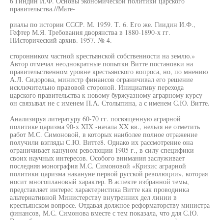
6 Гиндин И.Ф. Основы экономической политики царского
правительства.//Мате-
риалы по истории СССР. М. 1959. Т. 6. Его же. Гиидин И.Ф.,
Гефтер М.Я. Требования дворянства в 1880-1890-х гг.
НИсторический архив. 1957. № 4.
сторонником частной крестьянской собственности на землю.»
Автор отмечал неоднократные попытки Витте постановки на
правительственном уровне крестьянского вопроса, но, по мнению
А.Л. Сидорова, министр финансов ограничивал его решение
исключительно правовой стороной. Инициативу перехода
царского правительства к новому буржуазному аграрному курсу
он связывал не с именем П.А. Столыпина, а с именем С.Ю. Витте.
Анализируя литературу 60-70 гг. посвященную аграрной
политике царизма 90-х XIX -начала XX вв., нельзя не отметить
работ М.С. Симоновой, в которых наиболее полное отражение
получили взгляды С.Ю. Витте8. Однако их рассмотрение она
ограничивает кануном революции 1905 г., в силу специфики
своих научных интересов. Особого внимания заслуживает
последняя монография М.С. Симоновой «Кризис аграрной
политики царизма накануне первой русской революции», которая
носит многоплановый характер. В аспекте избранной темы,
представляет интерес характеристика Витте как проводника
альтернативной Министерству внутренних дел линии в
крестьянском вопросе. Отдавая должное реформаторству министра
финансов, М.С. Симонова вместе с тем показала, что для С.Ю.