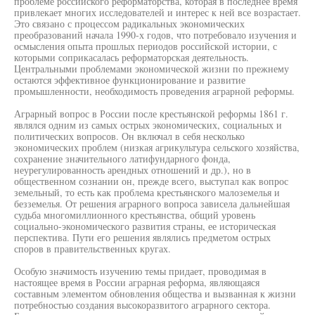
проблеме российского реформаторства, которая в последнее время
привлекает многих исследователей и интерес к ней все возрастает.
Это связано с процессом радикальных экономических
преобразований начала 1990-х годов, что потребовало изучения и
осмысления опыта прошлых периодов российской истории, с
которыми соприкасалась реформаторская деятельность.
Центральными проблемами экономической жизни по прежнему
остаются эффективное функционирование и развитие
промышленности, необходимость проведения аграрной реформы.
Аграрный вопрос в России после крестьянской реформы 1861 г.
являлся одним из самых острых экономических, социальных и
политических вопросов. Он включал в себя несколько
экономических проблем (низкая агрикультура сельского хозяйства,
сохранение значительного латифундарного фонда,
неурегулированность арендных отношений и др.), но в
общественном сознании он, прежде всего, выступал как вопрос
земельный, то есть как проблема крестьянского малоземелья и
безземелья. От решения аграрного вопроса зависела дальнейшая
судьба многомиллионного крестьянства, общий уровень
социально-экономического развития страны, ее историческая
перспектива. Пути его решения являлись предметом острых
споров в правительственных кругах.
Особую значимость изучению темы придает, проводимая в
настоящее время в России аграрная реформа, являющаяся
составным элементом обновления общества и вызванная к жизни
потребностью создания высокоразвитого аграрного сектора.