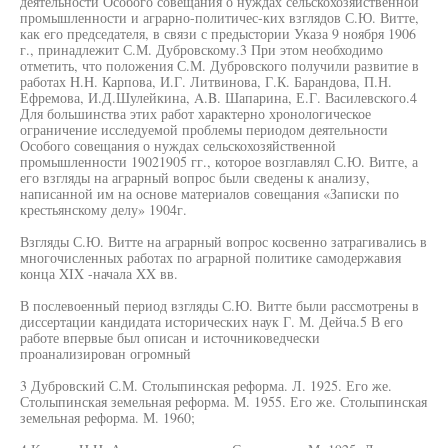
деятельности Особого совещания о нуждах сельскохозяйственной
промышленности и аграрно-политичес-ких взглядов С.Ю. Витте,
как его председателя, в связи с предыстории Указа 9 ноября 1906
г., принадлежит С.М. Дубровскому.3 При этом необходимо
отметить, что положения С.М. Дубровского получили развитие в
работах H.H. Карпова, И.Г. Литвинова, Г.К. Барандова, П.Н.
Ефремова, И.Д.Шулейкина, A.B. Шапарина, Е.Г. Василевского.4
Для большинства этих работ характерно хронологическое
ограничение исследуемой проблемы периодом деятельности
Особого совещания о нуждах сельскохозяйственной
промышленности 19021905 гг., которое возглавлял С.Ю. Витге, а
его взгляды на аграрный вопрос были сведены к анализу,
написанной им на основе материалов совещания «Записки по
крестьянскому делу» 1904г.
Взгляды С.Ю. Витте на аграрный вопрос косвенно затрагивались в
многочисленных работах по аграрной политике самодержавия
конца XIX -начала XX вв.
В послевоенный период взгляды С.Ю. Витте были рассмотрены в
диссертации кандидата исторических наук Г. М. Дейча.5 В его
работе впервые был описан и источниковедчески
проанализирован огромный
3 Дубровский С.М. Столыпинская реформа. Л. 1925. Его же.
Столыпинская земельная реформа. М. 1955. Его же. Столыпинская
земельная реформа. М. 1960;