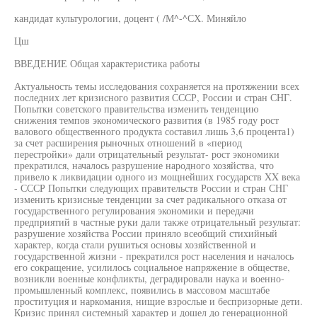
кандидат культурологии, доцент ( /М^-^СХ. Миняйло
Цш
ВВЕДЕНИЕ Общая характеристика работы
Актуальность темы исследования сохраняется на протяжении всех
последних лет кризисного развития СССР, России и стран СНГ.
Попытки советского правительства изменить тенденцию
снижения темпов экономического развития (в 1985 году рост
валового общественного продукта составил лишь 3,6 процента1)
за счет расширения рыночных отношений в «период
перестройки» дали отрицательный результат- рост экономики
прекратился, началось разрушение народного хозяйства, что
привело к ликвидации одного из мощнейших государств XX века
- СССР Попытки следующих правительств России и стран СНГ
изменить кризисные тенденции за счет радикального отказа от
государственного регулирования экономики и передачи
предприятий в частные руки дали также отрицательный результат:
разрушение хозяйства России приняло всеобщий стихийный
характер, когда стали рушиться основы хозяйственной и
государственной жизни - прекратился рост населения и началось
его сокращение, усилилось социальное напряжение в обществе,
возникли военные конфликты, деградировали наука и военно-
промышленный комплекс, появились в массовом масштабе
проституция и наркомания, нищие взрослые и беспризорные дети.
Кризис принял системный характер и дошел до генерационной