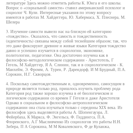
литературе Здесь можно отметить работы К. Юнга и его школы.
Вопрос о «социальной самости» ставил американский психолог и
социолог Ч. Кули. Интересные указания по этому вопросу
имеются в работах М. Хайдеггера, Ю. Хабермаса, X. Плеснера, М.
Шелера
3. Изучение самости вывело нас на близкую ей категорию
«тождество». Оказалось, что самость и тождественность
(идентичность) связаны между собой теснейшим образом; так, что
это даже фиксируют древние и живые языки Категория тождество
давно и успешно изучается в социологии, экономике,
политологии, педагогике. Она достаточно изучена как в
философско-методологическом содержании - Аристотель, Г
Гегель, М Хайдеггер, Я А. Слинин, так и в социологическом - К.
Манхейм, Э. Фромм, А. Турен, Р. Дарендорф, И М Брудный, П.А.
Сорокин, Н.Г. Скворцов.
4. Поскольку самотождественным и, одновременно, самосущим в
природе является только род, пришлось изучить проблему рода
Категория род также хорошо изучена в её биологическом и
логическом содержании со времен Г Гегеля и даже Аристотеля
Однако в социальном и философско-антропологическом
содержании она стала изучаться только с середины XIX века. Из
философов здесь выделяются работы А. Шопенгауэра, Л.
Фейербаха, К Маркса, Ф. Энгельса, Ф. Гиддингса, П.А.
Флоренского, А.Г Мысливченко Из социологов это работы H.H.
Зибера, П А Сорокина, М М Ковалевского, Ф де Куланжа,