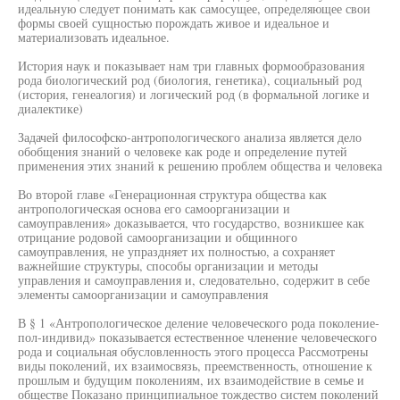
идеальную следует понимать как самосущее, определяющее свои
формы своей сущностью порождать живое и идеальное и
материализовать идеальное.
История наук и показывает нам три главных формообразования
рода биологический род (биология, генетика), социальный род
(история, генеалогия) и логический род (в формальной логике и
диалектике)
Задачей философско-антропологического анализа является дело
обобщения знаний о человеке как роде и определение путей
применения этих знаний к решению проблем общества и человека
Во второй главе «Генерационная структура общества как
антропологическая основа его самоорганизации и
самоуправления» доказывается, что государство, возникшее как
отрицание родовой самоорганизации и общинного
самоуправления, не упраздняет их полностью, а сохраняет
важнейшие структуры, способы организации и методы
управления и самоуправления и, следовательно, содержит в себе
элементы самоорганизации и самоуправления
В § 1 «Антропологическое деление человеческого рода поколение-
пол-индивид» показывается естественное членение человеческого
рода и социальная обусловленность этого процесса Рассмотрены
виды поколений, их взаимосвязь, преемственность, отношение к
прошлым и будущим поколениям, их взаимодействие в семье и
обществе Показано принципиальное тождество систем поколений