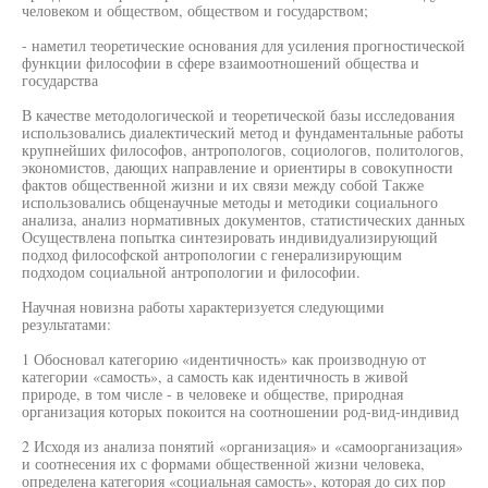
человеком и обществом, обществом и государством;
- наметил теоретические основания для усиления прогностической
функции философии в сфере взаимоотношений общества и
государства
В качестве методологической и теоретической базы исследования
использовались диалектический метод и фундаментальные работы
крупнейших философов, антропологов, социологов, политологов,
экономистов, дающих направление и ориентиры в совокупности
фактов общественной жизни и их связи между собой Также
использовались общенаучные методы и методики социального
анализа, анализ нормативных документов, статистических данных
Осуществлена попытка синтезировать индивидуализирующий
подход философской антропологии с генерализирующим
подходом социальной антропологии и философии.
Научная новизна работы характеризуется следующими
результатами:
1 Обосновал категорию «идентичность» как производную от
категории «самость», а самость как идентичность в живой
природе, в том числе - в человеке и обществе, природная
организация которых покоится на соотношении род-вид-индивид
2 Исходя из анализа понятий «организация» и «самоорганизация»
и соотнесения их с формами общественной жизни человека,
определена категория «социальная самость», которая до сих пор