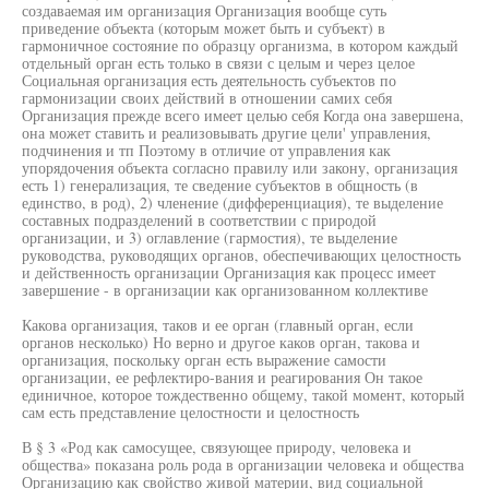
создаваемая им организация Организация вообще суть
приведение объекта (которым может быть и субъект) в
гармоничное состояние по образцу организма, в котором каждый
отдельный орган есть только в связи с целым и через целое
Социальная организация есть деятельность субъектов по
гармонизации своих действий в отношении самих себя
Организация прежде всего имеет целью себя Когда она завершена,
она может ставить и реализовывать другие цели' управления,
подчинения и тп Поэтому в отличие от управления как
упорядочения объекта согласно правилу или закону, организация
есть 1) генерализация, те сведение субъектов в общность (в
единство, в род), 2) членение (дифференциация), те выделение
составных подразделений в соответствии с природой
организации, и 3) оглавление (гармостия), те выделение
руководства, руководящих органов, обеспечивающих целостность
и действенность организации Организация как процесс имеет
завершение - в организации как организованном коллективе
Какова организация, таков и ее орган (главный орган, если
органов несколько) Но верно и другое каков орган, такова и
организация, поскольку орган есть выражение самости
организации, ее рефлектиро-вания и реагирования Он такое
единичное, которое тождественно общему, такой момент, который
сам есть представление целостности и целостность
В § 3 «Род как самосущее, связующее природу, человека и
общества» показана роль рода в организации человека и общества
Организацию как свойство живой материи, вид социальной