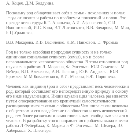
A. Хоцея, Д.М. Болдуина.
Поскольку род обнаруживает себя в семье - поколениях и полах
-сюда относятся и работы по проблемам поколений и полов. Это
прежде всего труды Б.Г. Ананьева, А И. Афанасьевой, С И.
Иконниковой, И.С. Кона, В.Т Лисовского, В.В. Бочарова, М. Мид,
Б Ц Урланиса,
B.В. Макарова, И.В. Василенко, Л.М. Панковой, Э. Фромма
Род не только всеобщая природная сущность и не только
единичная социальная сущность (семья), но и форма
первоначального человеческого общества. В этом отношении род
изучался в работах Л. Моргана, Ф. Энгельса, Ю.И Семенова, М
Вебера, В.П. Алексеева, А.И. Першиц, Ю.В. Андреева, Ю.В
Бромлея, М М Ковалевского, В.И. Масона, Б.Ф. Поршнева.
Человек как индивид (род в себе) представляет весь человеческий
род, который составляет его непосредственную природу и основу
его индивидуализации. Индивидуализация человека развивается
путем опосредствования его крепнущей самостоятельности
расширяющимися связями с обществом Чем шире связи человека
с обществом и его воздействие на общество и весь человеческий
род, тем более развитым и самостоятельным, свободным является
человек. В разработку этого направления проблемы вклад внесли
работы Л Фейербаха, К. Маркса и Ф. Энгельса, М. Шелера, Ю.
Хабермаса, X. Плеснера,