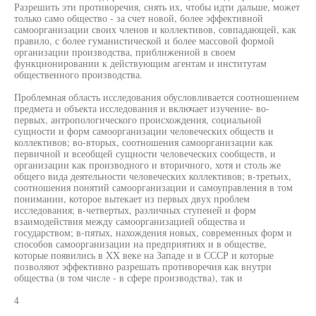
Разрешить эти противоречия, снять их, чтобы идти дальше, может
только само общество - за счет новой, более эффективной
самоорганизации своих членов и коллективов, совпадающей, как
правило, с более гуманистической и более массовой формой
организации производства, приближенной в своем
функционировании к действующим агентам и институтам
общественного производства.
Проблемная область исследования обусловливается соотношением
предмета и объекта исследования и включает изучение- во-
первых, антропологического происхождения, социальной
сущности и форм самоорганизации человеческих обществ и
коллективов; во-вторых, соотношения самоорганизации как
первичной и всеобщей сущности человеческих сообществ, и
организации как производного и вторичного, хотя и столь же
общего вида деятельности человеческих коллективов; в-третьих,
соотношения понятий самоорганизации и самоуправления в том
понимании, которое вытекает из первых двух проблем
исследования; в-четвертых, различных ступеней и форм
взаимодействия между самоорганизацией общества и
государством; в-пятых, нахождения новых, современных форм и
способов самоорганизации на предприятиях и в обществе,
которые появились в XX веке на Западе и в СССР и которые
позволяют эффективно разрешать противоречия как внутри
общества (в том числе - в сфере производства), так и
4