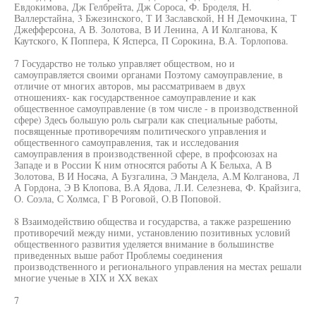
Евдокимова, Дж Гелбрейта, Дж Сороса, Ф. Броделя, Н.
Валлерстайна, 3 Бжезинского, Т И Заславской, Н Н Демочкина, Т
Джефферсона, А В. Золотова, В И Ленина, А И Колганова, К
Каутского, К Поппера, К Ясперса, П Сорокина, В.А. Торлопова.
7 Государство не только управляет обществом, но и
самоуправляется своими органами Поэтому самоуправление, в
отличие от многих авторов, мы рассматриваем в двух
отношениях- как государственное самоуправление и как
общественное самоуправление (в том числе - в производственной
сфере) Здесь большую роль сыграли как специальные работы,
посвященные противоречиям политического управления и
общественного самоуправления, так и исследования
самоуправления в производственной сфере, в профсоюзах на
Западе и в России К ним относятся работы А К Белыха, А В
Золотова, В И Носача, А Бузгалина, Э Мандела, А.М Колганова, Л
А Гордона, Э В Клопова, В.А Ядова, Л.И. Селезнева, Ф. Крайзига,
О. Соэла, С Холмса, Г В Роговой, О.В Поповой.
8 Взаимодействию общества и государства, а также разрешению
противоречий между ними, установлению позитивных условий
общественного развития уделяется внимание в большинстве
приведенных выше работ Проблемы соединения
производственного и регионального управления на местах решали
многие ученые в XIX и XX веках
7