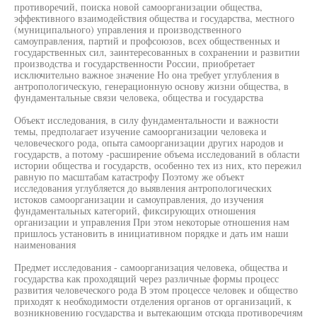
противоречий, поиска новой самоорганизации общества,
эффективного взаимодействия общества и государства, местного
(муниципального) управления и производственного
самоуправления, партий и профсоюзов, всех общественных и
государственных сил, заинтересованных в сохранении и развитии
производства и государственности России, приобретает
исключительно важное значение Но она требует углубления в
антропологическую, генерационную основу жизни общества, в
фундаментальные связи человека, общества и государства
Объект исследования, в силу фундаментальности и важности
темы, предполагает изучение самоорганизации человека и
человеческого рода, опыта самоорганизации других народов и
государств, а потому -расширение объема исследований в области
истории общества и государств, особенно тех из них, кто пережил
равную по масштабам катастрофу Поэтому же объект
исследования углубляется до выявления антропологических
истоков самоорганизации и самоуправления, до изучения
фундаментальных категорий, фиксирующих отношения
организации и управления При этом некоторые отношения нам
пришлось установить в инициативном порядке и дать им наши
наименования
Предмет исследования - самоорганизация человека, общества и
государства как проходящий через различные формы процесс
развития человеческого рода В этом процессе человек и общество
приходят к необходимости отделения органов от организаций, к
возникновению государства и вытекающим отсюда противоречиям