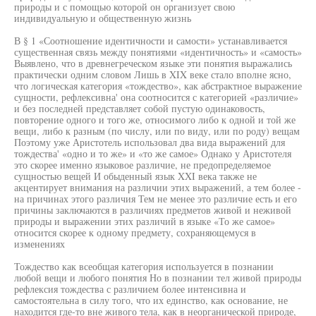
природы и с помощью которой он организует свою
индивидуальную и общественную жизнь
В § 1 «Соотношение идентичности и самости» устанавливается
существенная связь между понятиями «идентичность» и «самость»
Выявлено, что в древнегреческом языке эти понятия выражались
практически одним словом Лишь в XIX веке стало вполне ясно,
что логическая категория «тождество», как абстрактное выражение
сущности, рефлексивна' она соотносится с категорией «различие»
и без последней представляет собой пустую одинаковость,
повторение одного и того же, относимого либо к одной и той же
вещи, либо к разным (по числу, или по виду, или по роду) вещам
Поэтому уже Аристотель использовал два вида выражений для
тождества' «одно и то же» и «то же самое» Однако у Аристотеля
это скорее именно языковое различие, не предопределяемое
сущностью вещей И обыденный язык XXI века также не
акцентирует внимания на различии этих выражений, а тем более -
на причинах этого различия Тем не менее это различие есть и его
причины заключаются в различиях предметов живой и неживой
природы и выражении этих различий в языке «То же самое»
относится скорее к одному предмету, сохраняющемуся в
изменениях
Тождество как всеобщая категория используется в познании
любой вещи и любого понятия Но в познании тел живой природы
рефлексия тождества с различием более интенсивна и
самостоятельна в силу того, что их единство, как основание, не
находится где-то вне живого тела, как в неорганической природе,