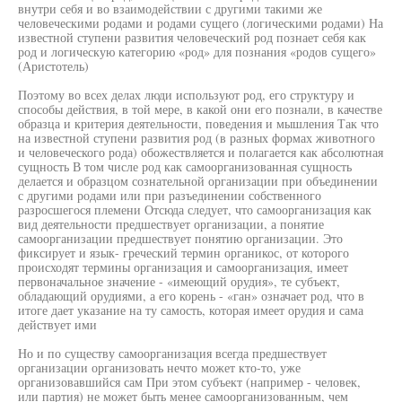
внутри себя и во взаимодействии с другими такими же
человеческими родами и родами сущего (логическими родами) На
известной ступени развития человеческий род познает себя как
род и логическую категорию «род» для познания «родов сущего»
(Аристотель)
Поэтому во всех делах люди используют род, его структуру и
способы действия, в той мере, в какой они его познали, в качестве
образца и критерия деятельности, поведения и мышления Так что
на известной ступени развития род (в разных формах животного
и человеческого рода) обожествляется и полагается как абсолютная
сущность В том числе род как самоорганизованная сущность
делается и образцом сознательной организации при объединении
с другими родами или при разъединении собственного
разросшегося племени Отсюда следует, что самоорганизация как
вид деятельности предшествует организации, а понятие
самоорганизации предшествует понятию организации. Это
фиксирует и язык- греческий термин органикос, от которого
происходят термины организация и самоорганизация, имеет
первоначальное значение - «имеющий орудия», те субъект,
обладающий орудиями, а его корень - «ган» означает род, что в
итоге дает указание на ту самость, которая имеет орудия и сама
действует ими
Но и по существу самоорганизация всегда предшествует
организации организовать нечто может кто-то, уже
организовавшийся сам При этом субъект (например - человек,
или партия) не может быть менее самоорганизованным, чем