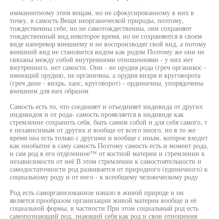
имманентному этим вещам, но не сфокусированному в них в
точку, в самость Вещи неорганической природы, поэтому,
тождественны себе, но не самотождественны, они сохраняют
тождественный вид некоторое время, но не сохраняются в своем
виде наперекор внешнему и не воспроизводят свой вид, а потому
внешний вид не становится видом как родом Поэтому же они не
связаны между собой внутренними отношениями - у них нет
внутреннего, нет самости. Они - не орудия рода (греч органикос -
имеющий орудия), не органичны, а орудия вихря и круговорота
(греч дине - вихрь, хаос, круговорот) - ординичны, упорядочены
внешним для них образом
Самость есть то, что соединяет и отъединяет индивида от других
индивидов и от рода- самость проявляется в индивиде как
стремление сохранить себя, быть самим собой и для себя самого, т
е независимым от других и вообще от всего иного, но в то же
время она есть только с другими и вообще с иным, которое входит
как инобытие в саму самость Поэтому самость есть и момент рода,
и сам род в его отделенное™ от костной материи и стремлении к
независимости от неё В этом стремлении к самостоятельности и
самодостаточности род развивается от природного (единичного) к
социальному роду и от него - к всеобщему человеческому роду
Род есть саморганизованное начало в живой природе и он
является прообразом организации живой материи вообще и её
социальной формы, в частности При этом социальный род есть
самопознающий род, знающий себя как род и свои отношения