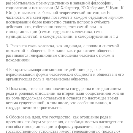
разрабатывалась преимущественно в западной философии,
социологии и психологии (М Хайдеггер, Ю Хабермас, Ч Кули, К
Юнг), и выявлен ее большой теоретический потенциал В
частности, эта категория позволяет в каждом отдельном научном
исследовании более конкретно ставить вопрос о субъекте
действия- кто, собственно говоря, этот самый сам - в
самоорганизации (семьи, трудового коллектива, села,
муниципалитета), в самоуправлении, в саморазрушении и т д
3. Раскрыта связь человека, как индивида, с полом и системой
поколений в обществе Показано, как с развитием общества
развиваются генерационные отношения человека с полом и
поколениями
4 Раскрыты самоорганизационные действия рода как
первоначальной формы человеческой общности и общества и его
организующая роль в человеческом обществе.
5 Показано, что с возникновением государства и отодвиганием
рода и родовых отношений на второй план общественной жизни
их роль продолжала оставаться и остается по настоящее время
весьма существенной, в том числе, что особенно важно, в
государственном строительстве
6 Обоснована идея, что государство, как отрицание рода и
преемник его форм управления, с необходимостью наследует его
способы самоорганизации и формы управления, а формы
государственного устройства имеют генерационную (родовую)