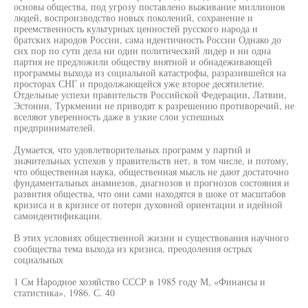
основы общества, под угрозу поставлено выживание миллионов
людей, воспроизводство новых поколений, сохранение и
преемственность культурных ценностей русского народа и
братских народов России, сама идентичность России Однако до
сих пор по сути дела ни один политический лидер и ни одна
партия не предложили обществу внятной и обнадеживающей
программы выхода из социальной катастрофы, разразившейся на
просторах СНГ и продолжающейся уже второе десятилетие.
Отдельные успехи правительств Российской Федерации, Латвии,
Эстонии, Туркмении не приводят к разрешению противоречий, не
вселяют уверенность даже в узкие слои успешных
предпринимателей.
Думается, что удовлетворительных программ у партий и
значительных успехов у правительств нет, в том числе, и потому,
что общественная наука, общественная мысль не дают достаточно
фундаментальных анамнезов, диагнозов и прогнозов состояния и
развития общества, что они сами находятся в шоке от масштабов
кризиса и в кризисе от потери духовной ориентации и идейной
самоидентификации.
В этих условиях общественной жизни и существования научного
сообщества тема выхода из кризиса, преодоления острых
социальных
1 См Народное хозяйство СССР в 1985 году М, «Финансы и
статистика», 1986. С. 40