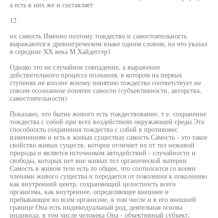
а есть в них же и составляет
12
их самость Именно поэтому тождество и самостоятельность
выражаются в древнегреческом языке одним словом, на что указал
в середине XX века М Хайдеггер1
Однако это не случайное совпадение, а выражение
действительного процесса познания, в котором на первых
ступенях не вполне ясному понятию тождества соответствует не
совсем осознанное понятие самости (субъективности, авторства,
самостоятельности)
Показано, что бытие живого есть тождествование, т е. сохранение
тождества с собой при всех воздействиях окружающей среды Эта
способность сохранения тождества с собой в противовес
изменениям и есть в живых существах самость Самость - это такое
свойство живых существ, которое отличает их от тел неживой
природы и является источником автодействий - случайности и
свободы, которых нет вне живых тел органической материи
Самость в живом теле есть то общее, что соотносится со всеми
членами живого существа и передается от поколения к поколению
как внутренний центр, сохраняющий целостность всего
организма, как внутреннее, определяющее внешнее и
пребывающее во всем организме, в том числе и в его внешней
границе Она есть индивидуальный род, деятельная основа
индивида, в том числе человека Она - объективный субъект,