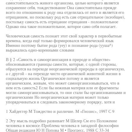
самостоятельность живого организма, целью которого является
сохранение себя, тождествование Она самостоятельна прежде
всего по отношению к роду она отделилась от него и является его
отрицанием, но поскольку род есть сам отрицательное (всеобщее),
постольку самость есть отрицание отрицания - положительное
Однако она такое положительное, которое само себя полагает.
Человеческая самость познает этот свой характер в первобытные
времена, когда ещё только формировался человеческий язык
Именно поэтому бытие рода (уеу) и познание рода (ууша^)
выражались одно-коренными словами
В § 2 «Самость и самоорганизация в природе и обществе»
обосновываются границы самости, которые, с одной стороны,
образуются на переходе неорганической природы в органическую,
а с другой - на переходе чисто органической животной жизни в
социальную жизнь Органическое потому и является
органическим, живым, что может самоорганизовываться, что в
нем есть самость2 Если бы неживая материя или ее фрагменты
могли самоорганизовываться, то они стали бы организованными и
органическими Но неорганическая материя может только
упорядочиваться и следовать закономерному порядку, хотя и
1 Хайдеггер М Тождество и различие. М «Гнозис», 1997 С 9
2 Эту мысль подробно развивает М Шелер См его Положение
человека в космосе /Проблема человека в западной философии
Общая редакция Ю Н Попова М • Прогресс, 1988 С 33-34