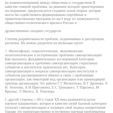
во взаимоотношениях между обществом и государством В
качестве главной проблемы, на решение которой ориентировано
исследование, предполагается создание основ теории, которая
могла бы содействовать формированию партийных и
правительственных программ по вы-I воду из затянувшегося
общественно-политического кризиса России и
дружественных соседних государств.
Степень разработанности проблем, поднимаемых в диссертации,
различна. Их можно разделить на несколько групп
1. Философские, социологические, экономические,
политологические и исторические проблемы самоорганизации.
Как оказалось, фундаментальных исследований категории
самоорганизация и проблемы самоорганизации социальных
субъектов и институтов практически нет. Категория
самоорганизация и вопросы самоорганизации институтов и
субъектов рассматриваются обычно в связи с проблемами
организации, как некоторый вид организации или привходящий
признак организации Это работы Г Г Филиппова, В.Т Дронова, А
В. Золотова, А И Пригожина, Е.С Троицкого, Т Парсонса, М
Круазье, Л Мизеса, X. Плеснера.
С другой стороны, с 80-х годов XX века развивается целое
научное направление, которое в качестве своей базовой категории
полагает самоорганизацию и называет свой подход синергетикой
Однако это преимущественно естественно-научная проблематика