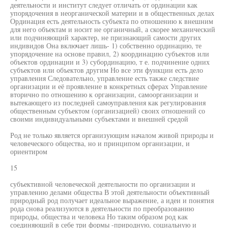
деятельности и институт следует отличать от ординации как
упорядочения в неорганической материи и в общественных делах
Ординация есть деятельность субъекта по отношению к внешним
для него объектам и носит не органичный, а скорее механический
или подчиняющий характер, не признающий самости других
индивидов Она включает лишь- 1) собственно ординацию, те
упорядочение на основе правил, 2) координацию субъектов или
объектов ординации и 3) субординацию, т е. подчинение одних
субъектов или объектов другим Но все эти функции есть дело
управления Следовательно, управление есть также следствие
организации и её проявление в конкретных сферах Управление
вторично по отношению к организации, самоорганизации и
вытекающего из последней самоуправления как регулирования
общественным субъектом (организацией) своих отношений со
своими индивидуальными субъектами и внешней средой
Род не только является организующим началом живой природы и
человеческого общества, но и принципом организации, и
ориентиром
15
субъективной человеческой деятельности по организации и
управлению делами общества В этой деятельности объективный
природный род получает идеальное выражение, а идеи и понятия
рода снова реализуются в деятельности по преобразованию
природы, общества и человека Но таким образом род как
соединяющий в себе три формы -природную, социальную и