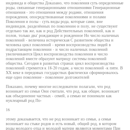
индивида и общества Доказано, что поколения суть определенные
роды, связанные генерационными отношениями Генерационные
отношения - это отношения между родами, отношения
порождения, опосредствованные поколениями и полами
Поколения и полы - суть виды рода, которые сами, вне
индивидов, разделённых по поколению и полу, не существуют
отдельно так же, как и род Действительных поколений, как и
полов, только два' рождающее и рожденное Но число наличных
поколений - величина историческая С развитием общества и
человека цикл поколений - время воспроизводства людей в
подрастающем поколении - и число наличных поколений
увеличиваются Цикл воспроизводства поколения и число
поколений вместе образуют матрицу системы поколений
общества. Сегодня в развитых странах цикл воспроизводства
поколений стремится к 18-20 годам, а число поколений -к пяти. В
XX веке в передовых государствах фактически сформировалось
еще одно поколение - поколение долгожителей
Показано, почему многие исследователи полагали, что род
возникает из семьи Они считали, что род, как общее, возникает
как объединение частных - семей, а семью не понимали как
нуклеарный род По-
16
этому доказывается, что не род возникает из семьи, а семья
возникает на стыке родов и есть новый, общий род, в котором
роды молодого отца и молодой матери являются моментами При