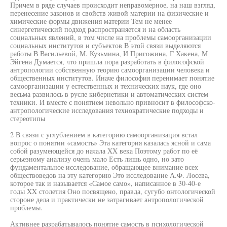
Причем в ряде случаев происходит неправомерное, на наш взгляд,
перенесение законов и свойств живой материи на физические и
химические формы движения материи Тем не менее
синергетический подход распространяется и на область
социальных явлений, в том числе на проблемы самоорганизации
социальных институтов и субъектов В этой связи выделяются
работы В Васильевой, М. Кузьмина, И Пригожина, Г Хакена, М
Эйгена Думается, что пришла пора разработать в философской
антропологии собственную теорию самоорганизации человека и
общественных институтов. Иначе философия перенимает понятие
самоорганизации у естественных и технических наук, где оно
весьма развилось в русле кибернетики и автоматических систем
техники. И вместе с понятием невольно привносит в философско-
антропологические исследования технократические подходы и
стереотипы
2 В связи с углублением в категорию самоорганизация встал
вопрос о понятии «самость» Эта категория казалась ясной и сама
собой разумеющейся до начала XX века Поэтому работ по её
серьезному анализу очень мало Есть лишь одно, но зато
фундаментальное исследование, обращающее внимание всех
обществоведов на эту категорию Это исследование А.Ф. Лосева,
которое так и называется «Самое само», написанное в 30-40-е
годы XX столетия Оно посвящено, правда, сугубо онтологической
стороне дела и практически не затрагивает антропологической
проблемы.
Активнее разрабатывалось понятие самость в психологической