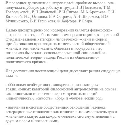
В последнее десятилетие интерес к этой проблеме вырос и она
получила глубокую разработку в трудах Н В Постового, Т М
Говоренковой, В Н Ивановой, В И Сигова, М А Арефьева, Т И
Козловой, И Д Осипова, В А Острома, А Н Широкова, В О
Мушинского, В И Герчикова, Ф Хоффера, Р Блера
Целью диссертационного исследования является философско-
антропологическое обоснование самоорганизации как первичной
фундаментальной категории человеческой жизни и формы
преобразования производных от нее явлений общественной
жизни, в том числе -семьи, общества и государства, что
позволило бы создать основы современной социальной и
политической теории выхода России из общественно-
политического кризиса
Для достижения поставленной цели диссертант решил следующие
задачи:
- обосновал необходимость конкретизации некоторых
традиционных категорий философской антропологии на основе
самостоятельно и системно пересмотренных понятий
«идентичность», «самость», «род» и «человеческий род»,
- вычленил в системе общественных отношений человека
генерационные отношения как относительно самостоятельную и
жизненно-важную для каждого человека систему отношений с
другим полом и поколениями;