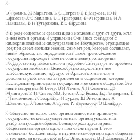
6
Э Фромма, Ж Маритена, К С Пигрова, Б В Маркова, Ю И
Ефимова, А С Мамзина, Б Т Григоряна, Б Ф Поршнева, И Л
Панцхавы, В П Тугаринова, В.С Барулина
5 В роде общество и организация не отделены друг от друга, хотя
в нем есть и органы, и управление Они здесь совпадают с
самоорганизацией и самоуправлением Государство, отрицающее
род при своем возникновении, снимает род, который составляет,
таким образом, его определенность Такое происхождение
государства порождает многие социальные противоречия
Государство изучалось много и подробно Литература по проблеме
государства необъятна. Целесообразно выделить из нее
классическую линию, идущую от Аристотеля и Гегеля, и
дополнить работами тех антропологов и социологов, которые
исследовали организацию государства и ее связь с обществом Это
такие авторы как М Вебер, В И Ленин, Л И Селезнев, ДЗ
Мутагиров, И И. Сигов, МВ Попов, А К. Белых, БД Гальперина, Е
Г Гимпельсон, Ж Бодрийяр, П Бурдье, Ш Эйзенштадт, А
Шлезингер, А Токвиль, А Турен, Р. Дарендорф, Э Шнайдер.
6 Общество не только само организовано, но и организует
государство, воздействующее на него организующим или
дезорганизующим образом Большую роль здесь играют
общественные организации, в том числе партии В этом
отношении большой вклад в изучение самоорганизации общества
и государства внесли работы В Д Виноградова, В Я Ельмеева, В Б