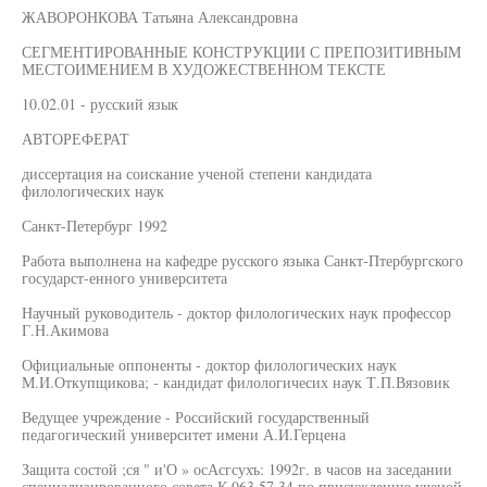
ЖАВОРОНКОВА Татьяна Александровна
СЕГМЕНТИРОВАННЫЕ КОНСТРУКЦИИ С ПРЕПОЗИТИВНЫМ
МЕСТОИМЕНИЕМ В ХУДОЖЕСТВЕННОМ ТЕКСТЕ
10.02.01 - русский язык
АВТОРЕФЕРАТ
диссертация на соискание ученой степени кандидата
филологических наук
Санкт-Петербург 1992
Работа выполнена на кафедре русского языка Санкт-Птербургского
государст-енного университета
Научный руководитель - доктор филологических наук профессор
Г.Н.Акимова
Официальные оппоненты - доктор филологических наук
М.И.Откупщикова; - кандидат филологичесих наук Т.П.Вязовик
Ведущее учреждение - Российский государственный
педагогический университет имени А.И.Герцена
Защита состой ;ся " и'О » осАсгсухъ: 1992г. в часов на заседании
специализированного совета К 063.57.34 по присуждению ученой