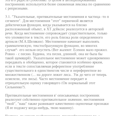
построениях используется более сниженная лексика по сравнению
с репризными.
3.1. "Указательные, притяжательные местоимения и частица -то п
сегменте". Для местоимения "этот" первичной является
дейктическая функция, когда указывается на близко
расположенный объект, в ХТ дсйксис реализуется в авторской
речи. Когда местоимение сопровождает существительное, только
что упомянутое в тексте, его роль близка роли определенного
артикля (М.А.Шелякин). Местоимение начинает выполнять
грамматическую, текстосбразующую функцию, во ммогих
случая*- его нельзя опустить (Вот жалеют: Есенин мало прожил.
Ровно - с песню. Будюна, эта песня, длинней, она не была бы
такой щемяшрй). Указательное местоимение может одновременно
передавать н обобщенно, которое становится особенно ярким,
если в тексте сопоставляемая референтное употребление
существительного в единственгом числе и нереферентное во
множественном (... на дороге лежит лиса.. Уж до чего от теперь
осмелели, эти лисы). Часто местоимение передает и
отрицательную оценку говорящего (Он нормальный этот
Сильненко?).
Притяжательные местоимения в' описываемых построениях
реализуют собственно-притяжательное значение, местоимения
"твой", "ваш" также развивают качественно-оценочные признаки
(Я ее подожгу когда-нибудь, твою машину).
Частица -то играет анафорическую, тексгсобразующую ро,.ь,