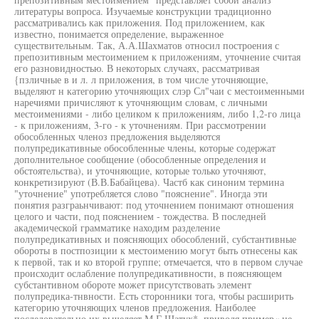
литературы вопроса. Изучаемые конструкции традиционно
рассматривались как приложения. Под приложением, как
известно, понимается определение, выраженное
существительным. Так, А.А.Шахматов относил построения с
препозитивным местоимением к приложениям, уточнение считая
его разновидностью. В некоторых случаях, рассматривая
{пзличные в и л. л приложения, в том числе уточняющие,
выделяют н категорию уточняющих слэр Сл"чаи с местоименными
наречиями причисляют к уточняющим словам, с личными
местоимениями - либо целиком к приложениям, либо 1,2-го лица
- к приложениям, 3-го - к уточнениям. При рассмотрении
обособленных членоз предложения выделяются
полупредикативные обособленные члены, которые содержат
дополнительное сообщение (обособленные определения и
обстоятельства), и уточняющие, которые только уточняют,
конкретизируют (В.В.Бабайцева). Частб как синоним термина
"уточнение" употребляется слово "пояснение". Иногда эти
понятия разграьнчивают: под уточнением понимают отношения
целого и части, под пояснением - тождества. В последней
академической грамматике находим разделение
полупредикативных и поясняющих обособлений, субстантивные
обороты в постпозиции к местоимению могут быть отнесены как
к первой, так и ко второй группе; отмечается, что в первом случае
происходит ослабление полупредикативности, в поясняющем
субстантивном обороте может присутствовать элемент
полупредика-тнвности. Есть сторонники тога, чтобы расширить
категорию уточняющих членов предложения. Наиболее
последовательно их вьщеляет М.Г.Шатух*, приводя пример« не