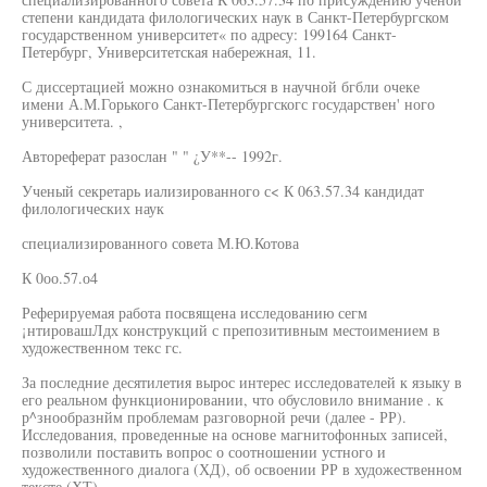
степени кандидата филологических наук в Санкт-Петербургском
государственном университет« по адресу: 199164 Санкт-
Петербург, Университетская набережная, 11.
С диссертацией можно ознакомиться в научной бгбли очеке
имени А.М.Горького Санкт-Петербургскогс государствен' ного
университета. ,
Автореферат разослан " " ¿У**-- 1992г.
Ученый секретарь иализированного с< К 063.57.34 кандидат
филологических наук
специализированного совета М.Ю.Котова
К 0оо.57.о4
Реферируемая работа посвящена исследованию сегм
¡нтировашЛдх конструкций с препозитивным местоимением в
художественном текс гс.
За последние десятилетия вырос интерес исследователей к языку в
его реальном функционировании, что обусловило внимание . к
р^знообразнйм проблемам разговорной речи (далее - РР).
Исследования, проведенные на основе магнитофонных записей,
позволили поставить вопрос о соотношении устного и
художественного диалога (ХД), об освоении РР в художественном
тексте (ХТ).