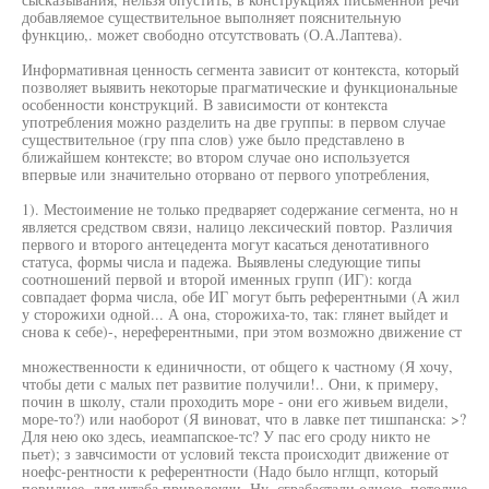
добавляемое существительное выполняет пояснительную
функцию,. может свободно отсутствовать (О.А.Лаптева).
Информативная ценность сегмента зависит от контекста, который
позволяет выявить некоторые прагматические и функциональные
особенности конструкций. В зависимости от контекста
употребления можно разделить на две группы: в первом случае
существительное (гру ппа слов) уже было представлено в
ближайшем контексте; во втором случае оно используется
впервые или значительно оторвано от первого употребления,
1). Местоимение не только предваряет содержание сегмента, но н
является средством связи, налицо лексический повтор. Различия
первого и второго антецедента могут касаться денотативного
статуса, формы числа и падежа. Выявлены следующие типы
соотношений первой и второй именных групп (ИГ): когда
совпадает форма числа, обе ИГ могут быть референтными (А жил
у сторожихи одной... А она, сторожиха-то, так: глянет выйдет и
снова к себе)-, нереферентными, при этом возможно движение ст
множественности к единичности, от общего к частному (Я хочу,
чтобы дети с малых пет развитие получили!.. Они, к примеру,
почин в школу, стали проходить море - они его живьем видели,
море-то?) или наоборот (Я виноват, что в лавке пет тишпанска: >?
Для нею око здесь, иеампапское-тс? У пас его сроду никто не
пьет); з завчсимости от условий текста происходит движение от
ноефс-рентности к референтности (Надо было нглщп, который
повиднее, для штаба приволокчи. Ну, сграбастали одною, потолще