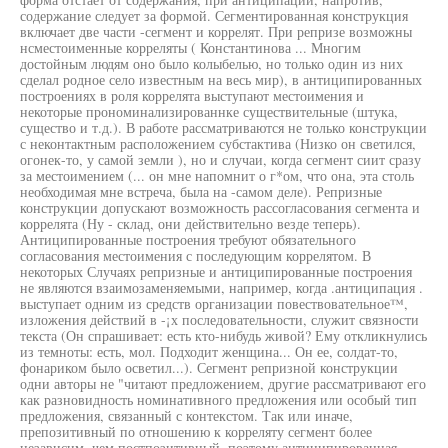
содержание следует за формой. Сегментированная конструкция
включает две части -сегмент и коррелят. При репризе возможны
нсместоименные корреляты ( Константинова ... Многим
достойным людям оно было колыбелью, но только один из них
сделал родное село известным на весь мир), в антиципированных
построениях в роля коррелята выступают местоимения и
некоторые прономинализированнке существительные (штука,
существо и т.д.). В работе рассматриваются не только конструкции
с неконтактным расположением субстактива (Низко он светился,
огонек-то, у самой земли ), но и случаи, когда сегмент сиит сразу
за местоимением (... он мне напомнит о г*ом, что она, эта столь
необходимая мне встреча, была на -самом деле). Репризные
конструкции допускают возможность рассогласования сегмента и
коррелята (Ну - склад, они действительно везде теперь).
Антиципированные построения требуют обязательного
согласования местоимения с последующим коррелятом. В
некоторых Случаях репризные и антиципированные построения
не являются взаимозаменяемыми, например, когда .антиципация .
выступает одним из средств организации повествовательное™,
изложения действий в -¡х последовательности, служит связности
текста (Он спрашивает: есть кто-нибудь живой? Ему откликнулись
из темноты: есть, мол. Подходит женщина... Он ее, солдат-то,
фонариком было осветил...). Сегмент репризной конструкции
одни авторы не "читают предложением, другие рассматривают его
как разновидность номинативного предложения или особый тип
предложения, связанный с контекстом. Так или иначе,
препозитивный по отношению к корреляту сегмент более
независим, чем постпозитивный, поэтому антиципированная