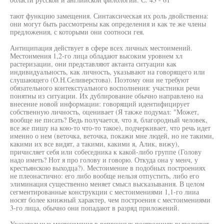
тают функцию замещения. Синтаксическая их роль двойственна:
они могут быть рассмотрены как определения и как те же члены
предложения, с которыми они соотноси гея.
Антиципация действует в сфере всех личных местоимений.
Местоимения 1,2-го лица обладают высоким уровнем хл
растеризации, они представляют актанта ситуации как
индивидуальность, как личность, указывают на говорящего или
слушающего (О.Н.Селиверстова). Поэтому они не требуют
обязательного контекстуального восполнения: участники речи
понятны из ситуации. Их дублирование обычно направлено на
внесение новой информации: говорящий идентифицирует
собственную личность, оценивает (Я также подумал: "Может,
вообще не писать? Ведь получается, что я, благородный человек,
все же пишу на кою-то что-то такое), подчеркивает, что речь идет
именно о нем (веточка, веточка, покажи мне людей, но не такими,
какими их все видят, а такими, какими я, Алик, вижу),
причисляет себя или собеседника к какой-либо группе (Голову
надо иметь? Нот я про голову и говорю. Откуда она у менч, у
крестьянскою выходца?). Местоимение в подобных построениях
не плеонастично: его либо вообще нельзя отпустить, либо его
элиминация существенно меняет смысл высказывания. В целом
сегментированные конструкции с местоимениями 1,1-го лииа
носят более книжный характер, чем построения с местоимениями
3-го лица, обычно они попадают в разряд приложений.
Указательные местоимения в репризных построениях выполняют