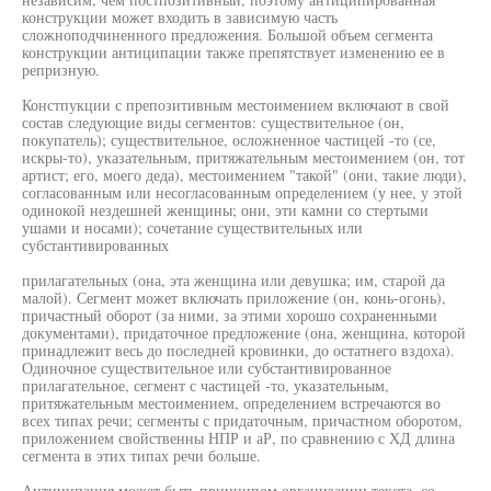
конструкции может входить в зависимую часть
сложноподчиненного предложения. Большой объем сегмента
конструкции антиципации также препятствует изменению ее в
репризную.
Констпукции с препозитивным местоимением включают в свой
состав следующие виды сегментов: существительное (он,
покупатель); существительное, осложненное частицей -то (се,
искры-то), указательным, притяжательным местоимением (он, тот
артист; его, моего деда), местоимением "такой" (они, такие люди),
согласованным или несогласованным определением (у нее, у этой
одинокой нездешней женщины; они, эти камни со стертыми
ушами и носами); сочетание существительных или
субстантивированных
прилагательных (она, эта женщина или девушка; им, старой да
малой). Сегмент может включать приложение (он, конь-огонь),
причастный оборот (за ними, за этими хорошо сохраненными
документами), придаточное предложение (она, женщина, которой
принадлежит весь до последней кровинки, до остатнего вздоха).
Одиночное существительное или субстантивированное
прилагательное, сегмент с частицей -то, указательным,
притяжательным местоимением, определением встречаются во
всех типах речи; сегменты с придаточным, причастном оборотом,
приложением свойственны НПР и аР, по сравнению с ХД длина
сегмента в этих типах речи больше.
Антиципация может быть принципом организации текста, со