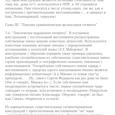
тому вас, дома-то?), используются в НПР, в АР становятся
книжными. Они относятся к числу уточнь.ощих, так же, как и
построения с притяжательными местоимениями (... я завернул в
itaut, Потьиищшккий, переулок).
Глава III. "Лексико-грамматическая организация сегмента"
3.4. "Лексическое выражение сегмента". В изучаемых
конструкциях с постпозицией местоимения распространены
собственные имена широко известных личностей, Используются
известные названия, которые связаны с определенными
ассоциациями у носителей языка (Л.Е.Майорова)'. В
конструкциях с обратным порядком такие примеры единичны,
наиболее употребительны из собственных существительных имена
героев произведений и географические названия, связанные с
повествованием. Употребление собственного имени наряду с
местоимением э. пределах одного высказывания обычно является
информационно избыточным (А к Манъке-то новые сваг*ы
приходили... ...Ну, самого Сергея Федорыча как раз дома не было.
О/иг и говорит, Манька-то~.). Если собственное имя
неоднократно встречается в тексте, первое употребление чаще
совпадает со вторым, хотя возможно и несовпадение (Покрутили
там, повертели письмо Александра. Оборлют, говорят, он был,
ваш Санька, обормотом и остался).
Из нарицательных существительных сегментированных
конструкций с препозитивным местоимением "он" чаще
¿сегоупотребляются существительные, обозначающие человека