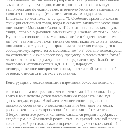
заместительную функцию, в антиципированных они могут
выполнять две функции: заместительную (если они заменимы на
личные) и поисковую (если не заменимы: А вдруг и эта...
Племяшка-то моя тоже из-за денег?). Особенно яркой поисковая
функция становится тогда, когда в сегменте заключена косвенная
номинация (Мы стали обходить ЗИС, зтот, а кепке, остался чуть
сзади), слово с оценочной семантикой (• Сколько их там? - Кого? •
Ну, этих... головотяпов). Местоимение "этот" здесь незаменимо
на "он", так как при такой замене сегмент включается не в процссс
номинации, а служит для выражения отношения говорящего к
сообщаемому. Кроме того, местоимение "он" обычно используется
по отношению к уже известному предмету, а местоимение "этот"
можно отнести к предмету, еще не определенному. Подобные
построения используются в ХД, в НПР, передают
непосредственное восприятие автора, носят яркий разговорный
оттенок, относятся к разряду уточнений.
Конструкции с местоименными наречиями более зависимы от
контекста, чем построения с местоимениями 1,2-го лица. Чаще
всего в них используются местоименные корреляты "ам, тут,
здесь, оттуда, сюда... В cei .ленте может стоять предложно-
падежнос сочетание с определениями или без, наречие места,
расположения, часто происходит "ланизывание" сегментов
(Петухи пели все реже и ленивей, слышался редкий перебряк за
кладбшцем, на Фокинской речке - там, на круглой земной полти:,
возле первой рассохи, лежало поредевшее-де/квенское стадо). В
ХД такие конструкции являются сигналами спонтанности (Как