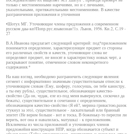
только с местоименными наречиями, но и с личными,
указательными, притяжательными местоимениями. В качестве
разграничения приложения и уточнения
•Шотух МГ. Уточняющие члены предложения а современном
русском даы-ке//Попр.рус.языкознан!1з. Львов, 1956. Ки.2, С.19 -
27
В.А.Иванова предлагает следующий критерий: под*приложением
понимается определение, характеризующее предмет со стороны
его различных свойств и качеств, уточняющие слова не
определяют предмет, не вносят в характеристику новых черт, а
раскрывают понятие, отмеченное словом неконкретного
содержания.*
На наш взгляд, необходимо разграничить следующие явления:
сегмент с информативно значимым существительным отнесли к
уточняющим словам (Ему, шоферу, голосуешь, он тебе канистру,
а ты ему рубль), существительное, обозначающее качество-
свойство (Да он, чудак, еле из-под меня вывернулся, соскочил да
бежать), существительное в сочетании с определением,
обозначающим качество-свойство (Я ей?, мерина гривастою,разок
стукнул за это), существительное - ласкательный или бранный
эпитет (Не верим больше - вот и тоска, В боженьку-то переспи ли
верить, вот она и навалилась, матушка) - к приложениям.
Исключены из числа приложений и уточняющих членов
предложейия конструкции НПР, когда обозначается субъект и
объект речи (Тайка отмалчивалась, притворяясь и делая вид, что у