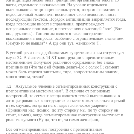
части, отдельного высказывания. На уровне отдельного
высказывания атиципация используется, когда информативно
недостаточный компонент восполняет свою недостаточность
последующим текстом. Порядок антиципации закрепляется тогда,
когда говорящие вносят исправления, предупреждают
неправильное понимание, в построениях с частицей "вот" (Вот
она, рукопись). Типичным является таксе построение
высказывания в вопросах, особенно с отрицательным значением
(Замуж-то не вышла? • А где они тут, женихи-то ?).
В устной речи перед добавляемым существительным отсутствует
пауза (О. А Лаптева). 'В ХТ конструкции с препозитивным
местоимением Получают различное оформление: без знака
препинания (Что ты с ей будешь делать-Ью с солью?); сегмент
может быть отделен запятыми, тире, вопросительным знаком,
многоточием, точкой.
1.2. "Актуальное членение сегментированных конструкций с
препозитивным местоима.ием". В отличие от репризных
построений, тс сегмент всегда является темой высказывания, в
антнцкт рованных конструкциях сегмент может являться и ремой
в гех случаях, когда на него падает логическое ударение
(Приюнили нас, помню, по эту сторону мы, по ту сторону он
стоит, немец), когда сегментированная конструкция выступает в
роли сказуемого (Ну да, это от, та самая женифиш,.
Все сегментированные построения с препозитивным
местоимением, где сегмент принадлежит теме, входят