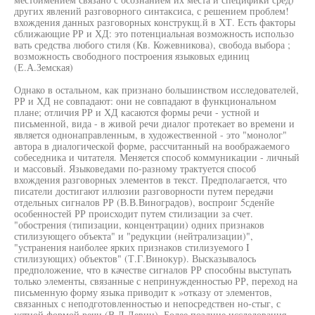
других явлений разговорного синтаксиса, с решением проблем!
вхождения данных разговорных конструкщ.й в ХТ. Есть факторы
сближающие РР и ХД: это потенциальная возможность использо
вать средства любого стиля (Кв. Кожевникова), свобода выбора ;
возможность свободного построения языковых единиц
(Е.А.Земская)
Однако в остальном, как признано большинством исследователей,
РР и ХД не совпадают: они не совпадают в функциональном
плане; отличия РР и ХД касаются формы речи - устной и
письменной, вида - в живой речи диалог протекает во времени и
является однонаправленным, в художественной - это "монолог"
автора в диалогической форме, рассчитанный на воображаемого
собеседника и читателя. Меняется способ коммуникации - личный
и массовый. Языковедами по-разному трактуется способ
вхождения разговорных элементов в текст. Предполагается, что
писатели достигают иллюзии разговорности путем передачи
отдельных сигналов РР (В.В.Виноградов), воспроиг 5сденйе
особенностей РР происходит путем стилизации за счет.
"обострения (типизации, концентрации) одних признаков
стилизующего объекта" и "редукции (нейтрализации)",
"устранения наиболее ярких признаков стилизуемого I
стилизующих) объектов" (Т.Г.Винокур). Высказывалось
предположение, что в качестве сигналов РР способны выступать
только элементы, связанные с непринужденностью РР, переход на
письменную форму языка приводит к »отказу от элементов,
связанных с неподготовленностью и непосредствен но-стыг, с
устной формой речи (В.Д.Левин). Более поздние исследования