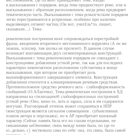
в.высказывания с порядком, когда тема предшествует реме, или н
высказывания с обратным расположением, когда рема предваряет
тематическую часть. Высказывания с тема-рсмалгчсским порядком
легко перестраиваются в рспризные, особенно при наличии
выделяющих сегмент частиц (Он вот, учит£ль*то, пишет,
сказывали...). Тема-
рематические построения moot сопровождаться перестройкой
фразы, введением вторичного местоименного коррелята (А он же
знаешь, хсихлер, там шолка не пролезет). В данном случае
возникает контаминация двух сегментированных конструкций.
Высказывания с тема-рематическим порядком не совпадают с
конструкциями добавления устной речи, так как для последних
характерно неконтактное расположение субстантива в конце
высказывания, при котором он приобретает роль
малоинформативного завершающего элемента. Конструкция
добавления относится к клишированным речевым средствам.
Противоположное средство речевого акта - слабооформлеыность
сообщений (О.АЛаптева), Тема-рематические построения в ХД
направлены на стилизацию® слабооформлснных построений
устной речи (Оно, вино-то, хоть и зараза, сила в ем содержится
могучая). Разговорный оттенок может сохраняться в НПР
(конструкция является сигналом совмещения . субъективных
планов автора и персонажа), но в АР приобретает книжный
характер (Сейчас память била его но глазам отдельными, не
связанными ьиОениями; связь между ними была, но где-то
о),.дельно, с} чествовала сама по себе: она, эта связь, была самой
жизнью..,).