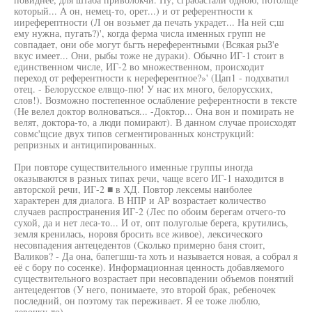
который... А он, немец-то, орет...) и от референтности к
ииреферептности (Л он возьмет да печать украдет... На ней с;ш
ему нужна, пугать?)', когда ферма числа именных групп не
совпадает, они обе могут бьгть нереферентными (Всякая рыЗ'е
вкус имеет... Они, рыбы тоже не дураки). Обычно ИГ-1 стоит в
единственном числе, ИГ-2 во множественном, происходит
переход от референтности к нереферентное?»' (Цап1 - подхватил
отец. - Белорусское елвщо-пю! У нас их много, белорусских,
слов!). Возможно постепенное ослабление референтности в тексте
(Не велел доктор волноваться... -Доктор... Она вон и помирать не
велят, доктора-то, а люди помирают). В данном случае происходят
совмс'щсие двух типов сегментированных конструкций:
репризных и антиципированных.
При повторе существительного именные группы иногда
оказываются в разных типах речи, чаще всего ИГ-1 находится в
авторской речи, ИГ-2 ■ в ХД. Повтор лексемы наиболее
характерен для диалога. В НПР и АР возрастает количество
случаев распространения ИГ-2 (Лес по обоим берегам отчего-то
сухой, да и нет леса-то... И от, опт полуголые берега, крутились,
земля кренилась, норовя бросить все живое), лексического
несовпадения антецедентов (Сколько примерно баня стоит,
Валиков? - Да она, бапегшш-та хоть и называется новая, а собрал я
её с бору по сосенке). Информационная ценность добавляемого
существительного возрастает при несовпадении объемов понятий
антецедентов (У него, понимаете, это второй брак, ребеночек
последний, он поэтому так переживает. Я ее тоже люблю,
девочку-то).