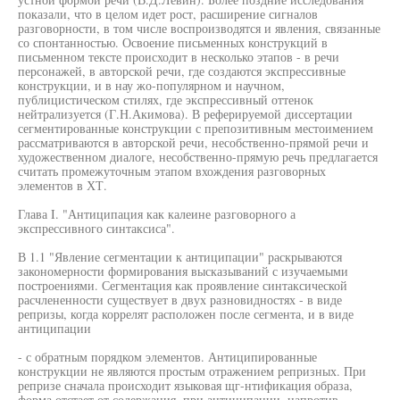
показали, что в целом идет рост, расширение сигналов
разговорности, в том числе воспроизводятся и явления, связанные
со спонтанностью. Освоение письменных конструкций в
письменном тексте происходит в несколько этапов - в речи
персонажей, в авторской речи, где создаются экспрессивные
конструкции, и в нау жо-популярном и научном,
публицистическом стилях, где экспрессивный оттенок
нейтрализуется (Г.Н.Акимова). В реферируемой диссертации
сегментированные конструкции с препозитивным местоимением
рассматриваются в авторской речи, несобственно-прямой речи и
художественном диалоге, несобственно-прямую речь предлагается
считать промежуточным этапом вхождения разговорных
элементов в ХТ.
Глава I. "Антиципация как калеине разговорного а
экспрессивного синтаксиса".
В 1.1 "Явление сегментации к антиципации" раскрываются
закономерности формирования высказываний с изучаемыми
построениями. Сегментация как проявление синтаксической
расчлененности существует в двух разновидностях - в виде
репризы, когда коррелят расположен после сегмента, и в виде
антиципации
- с обратным порядком элементов. Антиципированные
конструкции не являются простым отражением репризных. При
репризе сначала происходит языковая щг-нтификация образа,
форма отстает от содержания, при антиципации, напротив,