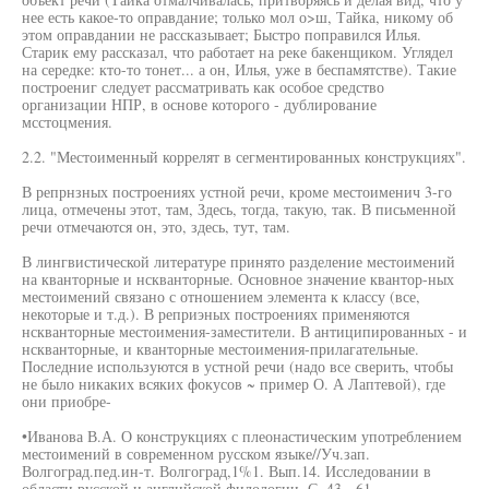
нее есть какое-то оправдание; только мол о>ш, Тайка, никому об
этом оправдании не рассказывает; Быстро поправился Илья.
Старик ему рассказал, что работает на реке бакенщиком. Углядел
на середке: кто-то тонет... а он, Илья, уже в беспамятстве). Такие
построениг следует рассматривать как особое средство
организации НПР, в основе которого - дублирование
мсстоцмения.
2.2. "Местоименный коррелят в сегментированных конструкциях".
В репрнзных построениях устной речи, кроме местоименич 3-го
лица, отмечены этот, там, Здесь, тогда, такую, так. В письменной
речи отмечаются он, это, здесь, тут, там.
В лингвистической литературе принято разделение местоимений
на кванторные и нскванторные. Основное значение квантор-ных
местоимений связано с отношением элемента к классу (все,
некоторые и т.д.). В реприэных построениях применяются
нскванторные местоимения-заместители. В антиципированных - и
нскванторные, и кванторные местоимения-прилагательные.
Последние используются в устной речи (надо все сверить, чтобы
не было никаких всяких фокусов ~ пример О. А Лаптевой), где
они приобре-
•Иванова В.А. О конструкциях с плеонастическим употреблением
местоимений в современном русском языке//Уч.зап.
Волгоград.пед.ин-т. Волгоград,1%1. Вып.14. Исследовании в
области русской и английской филологии. С. 43 - 61