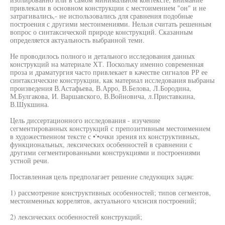
привлекали в основном конструкции с местоимением "он" и не
затрагивались,- не использовались для сравнения подобные
построения с другими местоимениями. Нельзя считать решенным
вопрос о синтаксической природе конструкций. Сказанным
определяется актуальность выбранной теми.
Не проводилось полного и детального исследования данных
конструкций на материале ХТ. Поскольку именно современная
проза и драматургия часто привлекает в качестве сигналов РР ее
синтаксические конструкции, как материал исследования выбраны
произведения В.Астафьева, В.Арро, В.Белова, Л.Бородина,
М.Булгакова, И. Варшавского, В.Войновича, л.Приставкина,
В.Шукшина.
Цель диссертационного исследования - изучение
сегментированных конструкций с препозитивным местоимением
в художественном тексте с •'•очки зрения их конструктивных,
функциональных, лексических особенностей в сравнении с
другими сегментированными конструкциями и построениями
устной речи.
Поставленная цель предполагает решение следующих задач:
1) рассмотрение конструктивных особенностей; типов сегментов,
местоименных коррелятов, актуального члснсия построений;
2) лексических особенностей конструкций;