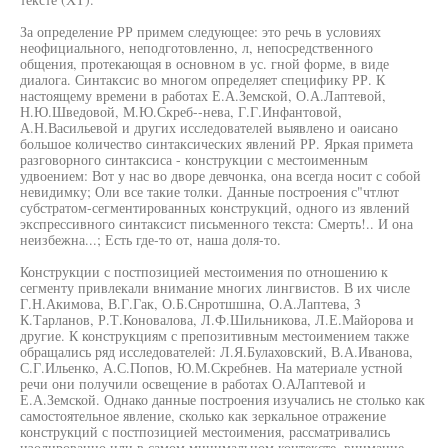
За определение РР примем следующее: это речь в условиях
неофициального, неподготовленно, л, непосредственного
общения, протекающая в основном в ус. гной форме, в виде
диалога. Синтаксис во многом определяет специфику РР. К
настоящему времени в работах Е.А.Земской, О.А.Лаптевой,
Н.Ю.Шведовой, М.Ю.Скреб--нева, Г.Г.Инфантовой,
А.Н.Васильевой и других исследователей выявлено и оаисано
большое количество синтаксических явлений РР. Яркая примета
разговорного синтаксиса - конструкции с местоименным
удвоением: Вот у нас во дворе девчонка, она всегда носит с собой
невидимку; Оли все такие толки. Данные построения с"чтлют
субстратом-сегментированных конструкций, одного из явлений
экспрессивного синтаксист письменного текста: Смерть!.. И она
неизбежна...; Есть где-то от, наша доля-то.
Конструкции с постпозицией местоимения по отношению к
сегменту привлекали внимание многих лингвистов. В их числе
Г.Н.Акимова, В.Г.Гак, О.Б.Снротшшна, О.А.Лаптева, 3
К.Тарланов, Р.Т.Коновалова, Л.Ф.Шильникова, Л.Е.Майорова и
другие. К конструкциям с препозитивным местоимением также
обращались ряд исследователей: Л.Я.Булаховский, В.А.Иванова,
С.Г.Ильенко, А.С.Попов, Ю.М.Скребнев. На материале устной
речи они получили освещение в работах О.АЛаптевой и
Е.А.Земской. Однако данные построения изучались не столько как
самостоятельное явление, сколько как зеркальное отражение
конструкций с постпозицией местоимения, рассматривались
изолированно или в самом минимальном контексте, внимание