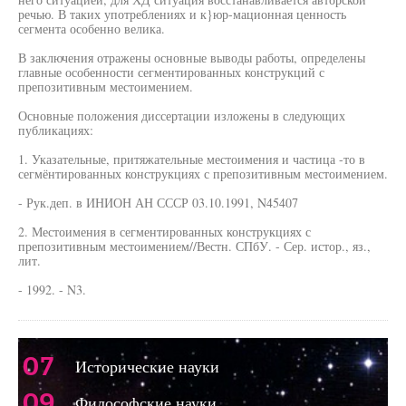
речью. В таких употреблениях и к}юр-мационная ценность
сегмента особенно велика.
В заключения отражены основные выводы работы, определены
главные особенности сегментированных конструкций с
препозитивным местоимением.
Основные положения диссертации изложены в следующих
публикациях:
1. Указательные, притяжательные местоимения и частица -то в
сегмёнтированных конструкциях с препозитивным местоимением.
- Рук.деп. в ИНИОН АН СССР 03.10.1991, N45407
2. Местоимения в сегментированных конструкциях с
препозитивным местоимением//Вестн. СПбУ. - Сер. истор., яз.,
лит.
- 1992. - N3.
07
Исторические науки
09
Философские науки