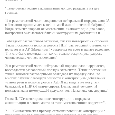
' Тема-рематические высказывания мо..сно разделить на две
группы:
1) в рематической части сохраняется нейтральный порядок слов (А
я боязливо прижимался к ней, к моей живой и теплой бабушке).
Когда сегмент оторван от мсстомения, включает одно-два слова,
построения оказываются близки конструкциям добавления и
. обладают разговорным оттенком, так как повторяют их строение.
Такие построения используются в НПР, разговорный оттенок не •
исчезает и в АР (Мама идет! • закричал он всем в палате радостно.
Т, к ото было неожиданно, так от вольио вскрикнула, радость
человеческая, что все засмеялись);
2) в рематической части нейтральный порядок слов нарушается,
воссоздается разговорный порядок элементов. Такие построения
также .вляются разговорными благодаря их порядку слов, во
многих случаях благодаря близости к конструкциям добавления
устной речи и используются в ХД (Я их видеть не могу, эти
бумажки), в НПР (Я нынче сирота. Несчастный человек. И
пожалеть меня некому......И дедушки чет. На заимке он, дедушка).
Глава II. "Сегментированные конструкции с порядком
антиципации в зависимости от типа местоименного коррелята".
2.1. "Синтаксическая прьрода сегментированных конструкций с
препозитивным местоимением" представляет сббой анализ