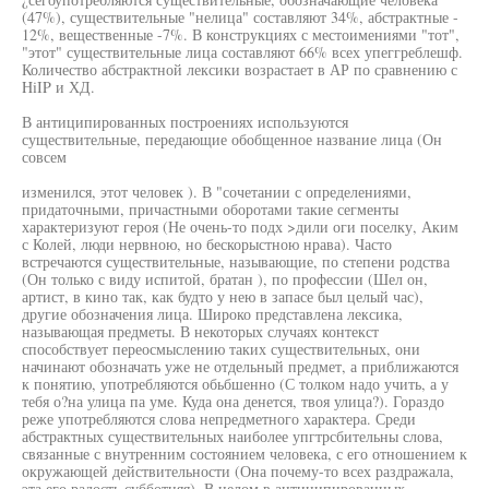
(47%), существительные "нелица" составляют 34%, абстрактные -
12%, вещественные -7%. В конструкциях с местоимениями "тот",
"этот" существительные лица составляют 66% всех упеггреблешф.
Количество абстрактной лексики возрастает в АР по сравнению с
HiIP и ХД.
В антиципированных построениях используются
существительные, передающие обобщенное название лица (Он
совсем
изменился, этот человек ). В "сочетании с определениями,
придаточными, причастными оборотами такие сегменты
характеризуют героя (Не очень-то подх >дили оги поселку, Аким
с Колей, люди нервною, но бескорыстною нрава). Часто
встречаются существительные, называющие, по степени родства
(Он только с виду испитой, братан ), по профессии (Шел он,
артист, в кино так, как будто у нею в запасе был целый час),
другие обозначения лица. Широко представлена лексика,
называющая предметы. В некоторых случаях контекст
способствует переосмыслению таких существительных, они
начинают обозначать уже не отдельный предмет, а приближаются
к понятию, употребляются обьбшенно (С толком надо учить, а у
тебя о?на улица па уме. Куда она денется, твоя улица?). Гораздо
реже употребляются слова непредметного характера. Среди
абстрактных существительных наиболее упгтрсбительны слова,
связанные с внутренним состоянием человека, с его отношением к
окружающей действительности (Она почему-то всех раздражала,
эта его радость субботняя). В целом в антиципированных