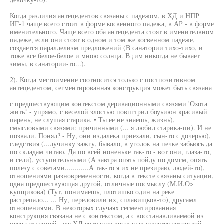
Когда различия антецедентов связаны с падежом, в ХД и НПР
ИГ-1 чаще всего стоит в форме косвенного падежа, в АР - в форме
именительного. Чаще всего оба антецедента стоят в именителвном
падеже, если они стоят в одном и том же косвенном падеже,
создается параллелизм предложений (В санатории тихо-тихо, и
тоже все белое-белое и мною солнца. В ¡им никогда не бывает
зимы, в санатории-то...).
2). Когда местоимение соотносится только с постпозитивном
антецедентом, сегментированная конструкция может быть связана
с предшествующим контекстом деривационными связями 'Охота
жить! - упрямо, с веселой злостью повпгтрил боуьиюн красивый
парень, не слушая старика. • Ты ее не знаешь, жизнь),
смысловыми связями: причинными (... я любил старика-пи). И не
позвали. Понял? - Ну, они издалека приехали, сын-то с дочерью),
следствия (...лучинку зажгу, бывало, в уголок на печке забьюсь да
по складам читаю. Да по всей ноненьке так-то - вот они, глаза-то,
и сели), уступительными (А завтра опять пойду по домгм, опять
полезу с советами............А так-то я их не презираю, людей-то),
отношениями разновременности, когда в тексте связаны ситуации,
одна предшествующая другой, отличные посмыслу (М.И.О>
купщикова) (Тут, понимаешь, плотишко один на реке
растрепало... ... Ну, переловили их, сплавищков-то), другамл
отношениями. В некоторых случаях сегментированная
конструкция связана не с контекстом, а с восстанавливаемой из
него ситуацией, для ХД ситуация восстанавливается авторской