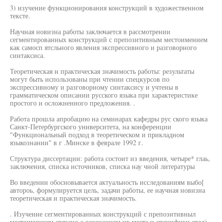
3) изучение функционирования конструкций в художественном
тексте.
Научная новизна работы заключается в рассмотрении
сегментированных конструкций с препозитивным местоимением
как самосп ятсльного явления экспрессивного и разговорного
синтаксиса.
Теоретическая н практическая значимость работы: результаты
могут быть использованы при чтении спецкурсов по
экспрессивному и разговорному синтаксису и учтены в
грамматическом описании русского языка при характеристике
простого и осложненного предложения. .
Работа прошла апробацию на семинарах кафедры рус ского языка
Санкт-Петербургского университета, на конференции
"Функциональный подход в теоретическом и прикладном
языкознании" в г .Минске в феврале 1992 г.
Структура диссертации: работа состоит из введения, четыре* глаь,
заключения, списка источников, списка нау чной литературы
Во введении обосновывается актуальность исследованиям выбо[
автороь, формулируется цель, задачи работы, ее научная новизна
теоретическая и практическая значимость.
. Изучение сегментированных конструкций с препозитивныл
местоимением связано с осознанием их места и специфики сред)