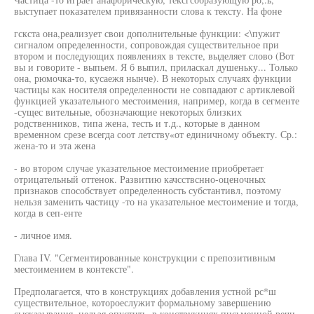
выступает показателем привязанности слова к тексту. На фоне
гскста она,реализует свои дополнительные функции: <\пужит
сигналом определенности, сопровождая существительное при
втором и последующих появлениях в тексте, выделяет слово (Вот
вы и говорите - выпьем. Я б выпил, приласкал душеньку... Только
она, рюмочка-то, кусаежя нынче). В некоторых случаях функции
частицы как носителя определенности не совпадают с артиклевой
функцией указательного местоимения, например, когда в сегменте
-сущес вительные, обозначающие некоторых близких
родственников, типа жена, тесть и т.д., которые в данном
временном срезе всегда соот летству«от единичному объекту. Ср.:
жена-то и эта жена
- во втором случае указательное местоимение приобретает
отрицательный оттенок. Развитию качсствснно-оценочных
признаков способствует определенность субстантивл, поэтому
нельзя заменить частицу -то на указательное местоимение и тогда,
когда в сеп-енте
- личное имя.
Глава IV. "Сегментированные конструкции с препозитивным
местоимением в контексте".
Предполагается, что в конструкциях добавления устной рс*ш
существительное, котороеслужит формальному завершению
сысказывания, нельзя опустить, в конструкциях письменной речи