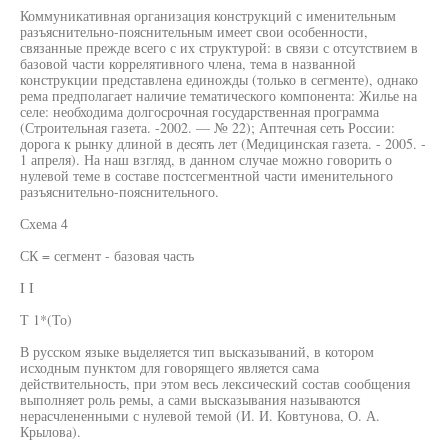
Коммуникативная организация конструкций с именительным
разъяснительно-пояснительным имеет свои особенности,
связанные прежде всего с их структурой: в связи с отсутствием в
базовой части коррелятивного члена, тема в названной
конструкции представлена единожды (только в сегменте), однако
рема предполагает наличие тематического компонента: Жилье на
селе: необходима долгосрочная государственная программа
(Строительная газета. -2002. — № 22); Аптечная сеть России:
дорога к рынку длиной в десять лет (Медицинская газета. - 2005. -
1 апреля). На наш взгляд, в данном случае можно говорить о
нулевой теме в составе постсегментной части именительного
разъяснительно-пояснительного.
Схема 4
СК = сегмент - базовая часть
I I
Т 1*(То)
В русском языке выделяется тип высказываний, в котором
исходным пунктом для говорящего является сама
действительность, при этом весь лексический состав сообщения
выполняет роль ремы, а сами высказывания называются
нерасчлененными с нулевой темой (И. И. Ковтунова, О. А.
Крылова).