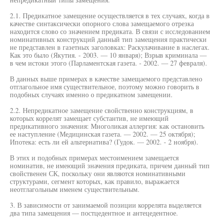
2.1. Предикатное замещение осуществляется в тех случаях, когда в
качестве синтаксически опорного слова замещаемого отрезка
находится слово со значением предиката. В связи с исследованием
номинативных конструкций данный тип замещения практически
не представлен в газетных заголовках: Раскулачивание в наслегах.
Как это было (Якутия. - 2003. — 10 января); Взрыв криминала —
в чем истоки этого (Парламентская газета. - 2002. — 27 февраля).
В данных выше примерах в качестве замещаемого представлено
отглагольное имя существительное, поэтому можно говорить в
подобных случаях именно о предикатном замещении.
2.2. Непредикатное замещение свойственно конструкциям, в
которых коррелят замещает субстантив, не имеющий
предикативного значения: Многоликая аллергия: как остановить
ее наступление (Медицинская газета. — 2002. — 25 октября);
Ипотека: есть ли ей альтернатива? (Гудок. — 2002. - 2 ноября).
В этих и подобных примерах местоимением замещается
номинатив, не имеющий значения предиката, причем данный тип
свойственен СК, поскольку они являются номинативными
структурами, сегмент которых, как правило, выражается
неотглагольным именем существительным.
3. В зависимости от занимаемой позиции коррелята выделяется
два типа замещения — постцедентное и антецедентное.