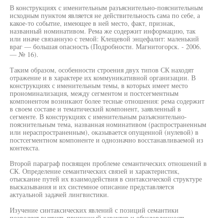
В конструкциях с именительным разъяснительно-пояснительным
исходным пунктом является не действительность сама по себе, а
какое-то событие, имеющее в ней место, факт, признак,
названный номинативом. Рема же содержит информацию, так
или иначе связанную с темой: Клещевой энцефалит: маленький
враг — большая опасность (Подробности. Магнитогорск. - 2006.
— № 16).
Таким образом, особенности строения двух типов СК находят
отражение и в характере их коммуникативной организации. В
конструкциях с именительным темы, в которых имеет место
прономинализация, между сегментом и постсегментным
компонентом возникают более тесные отношения: рема содержит
в своем составе и тематический компонент, заявленный в
сегменте. В конструкциях с именительным разъяснительно-
пояснительным тема, названная номинативом (распространенным
или нераспространенным), оказывается опущенной (нулевой) в
постсегментном компоненте и однозначно восстанавливаемой из
контекста.
Второй параграф посвящен проблеме семантических отношений в
СК. Определение семантических связей и характеристик,
отыскание путей их взаимодействия в синтаксической структуре
высказывания и их системное описание представляется
актуальной задачей лингвистики.
Изучение синтаксических явлений с позиций семантики
позволяет выявить причинный характер и обусловленность