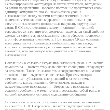
Сегментированная конструкция является структурой, выходящей
за рамки предложения. Подобное построение представляет собой
единицу коммуникативно-синтаксического уровня —
высказывание, между частями которого частично (в связи с
наличием местоименного коррелята) или полностью (при
отсутствии заместителя номинатива) нарушены структурные
связи. В СК в соответствии с коммуникативной интенцией
говорящего актуализируется, логически выделяется какой-либо из
элементов структуры высказывания. Таким образом, происходит
его информативная члени-мость. При анализе СК как единицы
коммуникативного синтаксиса необходимо, на наш взгляд,
учитывать тема-рематическую организацию составляющих ее
элементов, обусловленную коммуникативной установкой
высказывания.
Появление СК связано с актуальным членением речи. Назначение
номинатива — назвать тему дальнейшего сообщения, следующего
за сегментом. Такое называние темы сосредоточивает внимание
читателя на ней, выделяет ее логически. При сегментации
отчлененный субстантив, выступающий в качестве темы
сообщения, коммуникативно более значим, нежели в
нерасчлененном высказывании. Вторая часть высказывания
содержит сообщение о теме, то есть представляет собой рему, в
которой заключается основное содержание сообщения.
Особенностью конструкций с именительным темы, отмеченной
лингвистом Т. Н. Сафроновой, является следующее: тема в СК
представлена одночленным образованием, а рема характеризуется