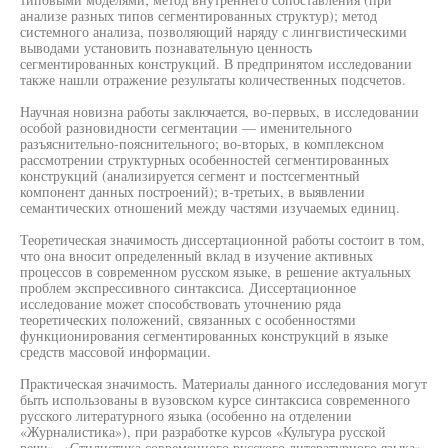
анализе разных типов сегментированных структур); метод
системного анализа, позволяющий наряду с лингвистическими
выводами установить познавательную ценность
сегментированных конструкций. В предпринятом исследовании
также нашли отражение результаты количественных подсчетов.
Научная новизна работы заключается, во-первых, в исследовании
особой разновидности сегментации — именительного
разъяснительно-пояснительного; во-вторых, в комплексном
рассмотрении структурных особенностей сегментированных
конструкций (анализируется сегмент и постсегментный
компонент данных построений); в-третьих, в выявлении
семантических отношений между частями изучаемых единиц.
Теоретическая значимость диссертационной работы состоит в том,
что она вносит определенный вклад в изучение активных
процессов в современном русском языке, в решение актуальных
проблем экспрессивного синтаксиса. Диссертационное
исследование может способствовать уточнению ряда
теоретических положений, связанных с особенностями
функционирования сегментированных конструкций в языке
средств массовой информации.
Практическая значимость. Материалы данного исследования могут
быть использованы в вузовском курсе синтаксиса современного
русского литературного языка (особенно на отделении
«Журналистика»), при разработке курсов «Культура русской
речи», «Стилистика современного русского литературного языка»,