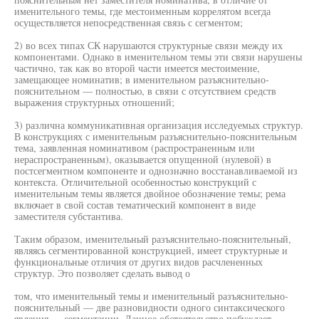
именительного темы, где местоименным коррелятом всегда
осуществляется непосредственная связь с сегментом;
2) во всех типах СК нарушаются структурные связи между их
компонентами. Однако в именительном темы эти связи нарушены
частично, так как во второй части имеется местоимение,
замещающее номинатив; в именительном разъяснительно-
пояснительном — полностью, в связи с отсутствием средств
выражения структурных отношений;
3) различна коммуникативная организация исследуемых структур.
В конструкциях с именительным разъяснительно-пояснительным
тема, заявленная номинативом (распространенным или
нераспространенным), оказывается опущенной (нулевой) в
постсегментном компоненте и однозначно восстанавливаемой из
контекста. Отличительной особенностью конструкций с
именительным темы является двойное обозначение темы; рема
включает в свой состав тематический компонент в виде
заместителя субстантива.
Таким образом, именительный разъяснительно-пояснительный,
являясь сегментированной конструкцией, имеет структурные и
функциональные отличия от других видов расчлененных
структур. Это позволяет сделать вывод о
том, что именительный темы и именительный разъяснительно-
пояснительный — две разновидности одного синтаксического
явления — сегментации. Данное обстоятельство побуждает