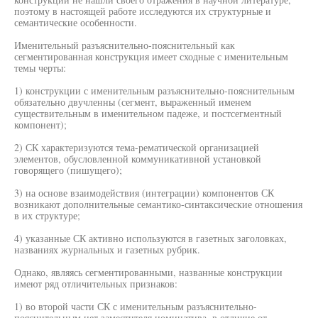
поэтому в настоящей работе исследуются их структурные и
семантические особенности.
Именительный разъяснительно-пояснительный как
сегментированная конструкция имеет сходные с именительным
темы черты:
1) конструкции с именительным разъяснительно-пояснительным
обязательно двучленны (сегмент, выраженный именем
существительным в именительном падеже, и постсегментный
компонент);
2) СК характеризуются тема-рематической организацией
элементов, обусловленной коммуникативной установкой
говорящего (пишущего);
3) на основе взаимодействия (интеграции) компонентов СК
возникают дополнительные семантико-синтаксические отношения
в их структуре;
4) указанные СК активно используются в газетных заголовках,
названиях журнальных и газетных рубрик.
Однако, являясь сегментированными, названные конструкции
имеют ряд отличительных признаков:
1) во второй части СК с именительным разъяснительно-
пояснительным нет заместителя номинатива, в отличие от