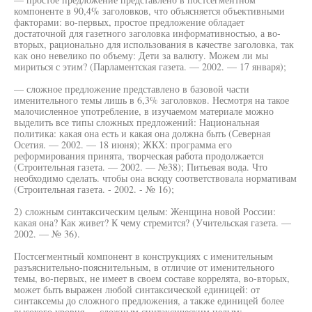
компоненте в 90,4% заголовков, что объясняется объективными
факторами: во-первых, простое предложение обладает
достаточной для газетного заголовка информативностью, а во-
вторых, рационально для использования в качестве заголовка, так
как оно невелико по объему: Дети за валюту. Можем ли мы
мириться с этим? (Парламентская газета. — 2002. — 17 января);
— сложное предложение представлено в базовой части
именительного темы лишь в 6,3% заголовков. Несмотря на такое
малочисленное употребление, в изучаемом материале можно
выделить все типы сложных предложений: Национальная
политика: какая она есть и какая она должна быть (Северная
Осетия. — 2002. — 18 июня); ЖКХ: программа его
реформирования принята, творческая работа продолжается
(Строительная газета. — 2002. — №38); Питьевая вода. Что
необходимо сделать. чтобы она всюду соответствовала нормативам
(Строительная газета. - 2002. - № 16);
2) сложным синтаксическим целым: Женщина новой России:
какая она? Как живет? К чему стремится? (Учительская газета. —
2002. — № 36).
Постсегментный компонент в конструкциях с именительным
разъяснительно-пояснительным, в отличие от именительного
темы, во-первых, не имеет в своем составе коррелята, во-вторых,
может быть выражен любой синтаксической единицей: от
синтаксемы до сложного предложения, а также единицей более
высокого уровня — сложным синтаксическим целым: