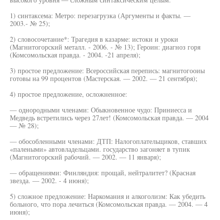
1) синтаксема: Метро: перезагрузка (Аргументы и факты. —
2003.- № 25);
2) словосочетание*: Трагедия в казарме: истоки и уроки
(Магнитогорский металл. - 2006. - № 13); Героин: диагноз горя
(Комсомольская правда. - 2004. -21 апреля);
3) простое предложение: Всероссийская перепись: магнитогооиы
готовы на 99 процентов (Мастерская. — 2002. — 21 сентября);
4) простое предложение, осложненное:
— однородными членами: Обыкновенное чудо: Приниесса и
Медведь встретились через 27лет! (Комсомольская правда. — 2004
— № 28);
— обособленными членами: ДТП: Налогоплательщиков, ставших
«палеными» автовладельцами. государство загоняет в тупик
(Магнитогорский рабочий. — 2002. — 11 января);
— обращениями: Финляндия: прощай, нейтралитет? (Красная
звезда. — 2002. - 4 июня);
5) сложное предложение: Наркомания и алкоголизм: Как убедить
больного, что пора лечиться (Комсомольская правда. — 2004. — 4
июня);