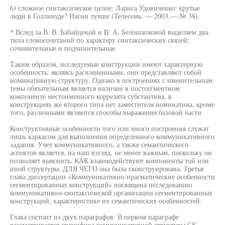
6) сложное синтаксическое целое: Лариса Удовиченко: крутые
люди в Голливуде? Нагни лучше (Телесемь. — 2003.— № 38).
* Вслед за В. В. Бабайцевой и В. А. Белошапковой выделяем два
типа словосочетаний по характеру синтаксических связей:
сочинительные и подчинительные.
Таким образом, исследуемые конструкции имеют характерную
особенность: являясь расчлененными, они представляют собой
номинативную структуру. Однако в построениях с именительным
темы обязательным является наличие в постсегментном
компоненте местоименного коррелята субстантива, в
конструкциях же второго типа нет заместителя номинатива, кроме
того, различными являются способы выражения базовой части.
Конструктивные особенности того или иного построения служат
лишь каркасом для выполнения определенного коммуникативного
задания. Учет коммуникативного, а также семантического
аспектов является, на наш взгляд, не менее важным, поскольку он
позволяет выяснить, КАК взаимодействуют компоненты той или
иной структуры, ДЛЯ ЧЕГО она была сконструирована. Третья
глава диссертации «Коммуникативно-прагматические особенности
сегментированных конструкций» посвящена исследованию
коммуникативно-синтаксической организации сегментированных
конструкций, характеристике их семантических особенностей.
Глава состоит из двух параграфов. В первом параграфе
рассматривается специфика коммуникативной структуры СК.