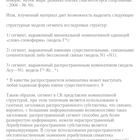
- 2004 - № 30).
Итак, изученный материал дает возможность выделить следующие
структурные модели сегмента исследуемых структур:
1) сегмент, выраженный минимальной номинативной единицей
«слово-словоформа» (модель Г^):
2) сегмент, выраженный именами существительными, связанными
сочинительной либо бессоюзной связью (модель N1 +N1);
3) сегмент, выраженный распространенным номинативом (модель
Асу—N1; модель Г^-Кт...*).
* В качестве распространителя номинатива может выступать
любая падежная форма имени существительного. 8
Таким образом, сегмент в СК представлен номинативной
структурой, при этом типичным является использование в
газетных заголовках распространенного субстантива, что связано,
вероятно, с большими информативными возможностями таких
заголовков: распространенный сегмент способен дать более
развернутую информацию, нежели нераспространенный.
Атрибутивное распространение субстантива является
превалирующим. В случае использования распространителя с
обстоятельственным значением атрибутивная семантика
сохраняется (в таких случаях наблюдается синкретизм значений).