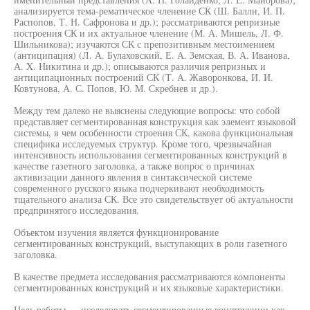
анализируется тема-рематическое членение СК (Ш. Балли, И. П.
Распопов, Т. Н. Сафронова и др.); рассматриваются репризные
построения СК и их актуальное членение (М. А. Мишель, Л. Ф.
Шильникова); изучаются СК с препозитивным местоимением
(антиципация) (Л. А. Булаховский, Е. А. Земская, В. А. Иванова,
А. X. Никитина и др.); описываются различия репризных и
антиципационных построений СК (Т. А. Жаворонкова, И. И.
Ковтунова, А. С. Попов, Ю. М. Скребнев и др.).
Между тем далеко не выяснены следующие вопросы: что собой
представляет сегментированная конструкция как элемент языковой
системы, в чем особенности строения СК, какова функциональная
специфика исследуемых структур. Кроме того, чрезвычайная
интенсивность использования сегментированных конструкций в
качестве газетного заголовка, а также вопрос о причинах
активизации данного явления в синтаксической системе
современного русского языка подчеркивают необходимость
тщательного анализа СК. Все это свидетельствует об актуальности
предпринятого исследования.
Объектом изучения является функционирование
сегментированных конструкций, выступающих в роли газетного
заголовка.
В качестве предмета исследования рассматриваются компоненты
сегментированных конструкций и их языковые характеристики.
Цель работы — исследовать сегментированные конструкции как