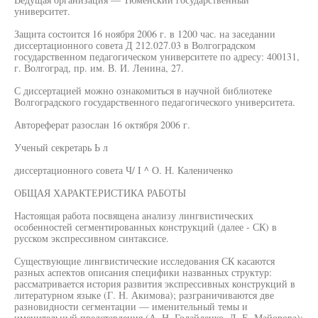
университет.
Защита состоится 16 ноября 2006 г. в 1200 час. на заседании
диссертационного совета Д 212.027.03 в Волгоградском
государственном педагогическом университете по адресу: 400131,
г. Волгоград, пр. им. В. И. Ленина, 27.
С диссертацией можно ознакомиться в научной библиотеке
Волгоградского государственного педагогического университета.
Автореферат разослан 16 октября 2006 г.
Ученый секретарь Ь л
диссертационного совета Ч/ I ^ О. Н. Калениченко
ОБЩАЯ ХАРАКТЕРИСТИКА РАБОТЫ
Настоящая работа посвящена анализу лингвистических
особенностей сегментированных конструкций (далее - СК) в
русском экспрессивном синтаксисе.
Существующие лингвистические исследования СК касаются
разных аспектов описания специфики названных структур:
рассматривается история развития экспрессивных конструкций в
литературном языке (Г. Н. Акимова); разграничиваются две
разновидности сегментации — именительный темы и
именительный представления (А. Н. Голайденко, Л. Е. Майорова);