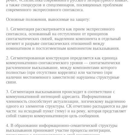
а также спецкурсов и спецсеминаров, посвященных проблемам
современного экспрессивного синтаксиса.
Основные положения, выносимые на защиту:
1. Сегментация рассматривается как прием экспрессивного
синтаксиса, основанный на отступлении от принципов
синтагматических связей, выделении компонента в отдельный
сегмент и разрыве синтаксических отношений между
номинативом и постсегментным компонентом высказывания.
2. Сегментированная конструкция определяется как единица
коммуникативно-синтаксического уровня — синтагматически
расчлененное высказывание, между компонентами которого
полностью (при отсутствии коррелята) или частично (при
наличии местоименного заместителя) нарушены структурные
связи.
3. Сегментация высказывания происходит в соответствии с
коммуникативной интенцией адресанта. Информативная
членимость способствует актуализации, логическому выделению
одного из элементов структуры. СК отчетливо распадаются на две
части: на исходный пункт (тему) и на рему, которая представляет
собой главную коммуникативную цель сообщения.
4. В образовании информационно-семантической структуры
высказывания принимают участие процессы интеграции,
приводящие к возникновению в этой конструкции