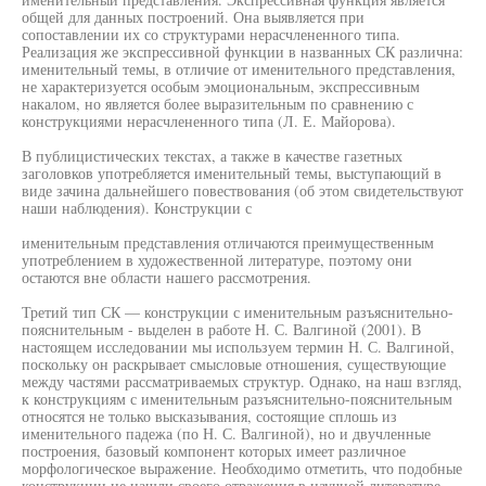
общей для данных построений. Она выявляется при
сопоставлении их со структурами нерасчлененного типа.
Реализация же экспрессивной функции в названных СК различна:
именительный темы, в отличие от именительного представления,
не характеризуется особым эмоциональным, экспрессивным
накалом, но является более выразительным по сравнению с
конструкциями нерасчлененного типа (Л. Е. Майорова).
В публицистических текстах, а также в качестве газетных
заголовков употребляется именительный темы, выступающий в
виде зачина дальнейшего повествования (об этом свидетельствуют
наши наблюдения). Конструкции с
именительным представления отличаются преимущественным
употреблением в художественной литературе, поэтому они
остаются вне области нашего рассмотрения.
Третий тип СК — конструкции с именительным разъяснительно-
пояснительным - выделен в работе Н. С. Валгиной (2001). В
настоящем исследовании мы используем термин Н. С. Валгиной,
поскольку он раскрывает смысловые отношения, существующие
между частями рассматриваемых структур. Однако, на наш взгляд,
к конструкциям с именительным разъяснительно-пояснительным
относятся не только высказывания, состоящие сплошь из
именительного падежа (по Н. С. Валгиной), но и двучленные
построения, базовый компонент которых имеет различное
морфологическое выражение. Необходимо отметить, что подобные
конструкции не нашли своего отражения в научной литературе,