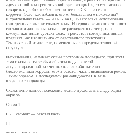
«двучленной тема-рематической организацией», то есть можно
говорить о двойном обозначении темы в СК — сегмент—
коррелят: Село: как избавить его от бедственного положения?
(Строительная газета. — 2002. - № 6). В заголовке использована
конструкция с именительным темы. На уровне коммуникативного
синтаксиса данное высказывание распадается на тему, или
коммуникативный субъект Село, и рему, или коммуникативный
предикат Как избавить его от бедственного положения.
Тематический компонент, помещенный за пределы основной
структуры
высказывания, изменяет общее построение последнего, при этом
тема оказывается особым образом подчеркнутой,
актуализированной за счет повторного обозначения
(местоименный коррелят его) в базовой части, являющейся ремой.
Таким образом, в исследуемой разновидности СК тема
представлена дважды.
Схематично данное положение можно представить следующим
образом:
Схема 1
СК = сегмент — базовая часть
I I
тема (Т) рема (К)