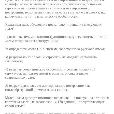
специфическое явление экспрессивного синтаксиса, основные
структурные и семантические типы сегментированных
построений, использованных в качестве газетного заголовка, их
коммуникативно-прагматические особенности.
Указанная цель обусловила постановку и решение следующих
задач'.
1) выявить коммуникативно-функциональную сущность понятия
«сегментированная конструкция»;
2) определить место СК в системе современного русского языка;
3) разработать типологию структурных моделей сегментов-
заголовков;
4) выявить семантические особенности сегментированной
структуры, использованной в роли заголовка в языке
современных газет;
5) охарактеризовать сегментированное построение как
стилеобразующий элемент языка газеты.
Материалом диссертационного исследования послужила авторская
картотека газетных заголовков (4 170 единиц), представляющих
собой сегмен-
тированные конструкции. Картотека собрана методом сплошной