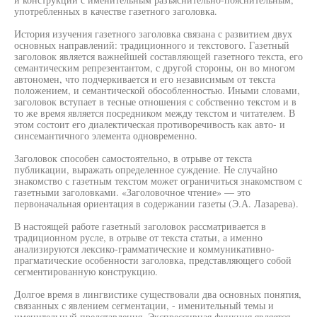
употребленных в качестве газетного заголовка.
История изучения газетного заголовка связана с развитием двух
основных направлений: традиционного и текстового. Газетный
заголовок является важнейшей составляющей газетного текста, его
семантическим репрезентантом, с другой стороны, он во многом
автономен, что подчеркивается и его независимым от текста
положением, и семантической обособленностью. Иными словами,
заголовок вступает в тесные отношения с собственно текстом и в
то же время является посредником между текстом и читателем. В
этом состоит его диалектическая противоречивость как авто- и
синсемантичного элемента одновременно.
Заголовок способен самостоятельно, в отрыве от текста
публикации, выражать определенное суждение. Не случайно
знакомство с газетным текстом может ограничиться знакомством с
газетными заголовками. «Заголовочное чтение» — это
первоначальная ориентация в содержании газеты (Э.А. Лазарева).
В настоящей работе газетный заголовок рассматривается в
традиционном русле, в отрыве от текста статьи, а именно
анализируются лексико-грамматические и коммуникативно-
прагматические особенности заголовка, представляющего собой
сегментированную конструкцию.
Долгое время в лингвистике существовали два основных понятия,
связанных с явлением сегментации, - именительный темы и
именительный представления. Экспрессивная функция является