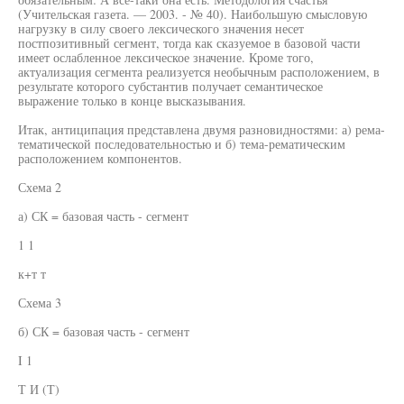
(Учительская газета. — 2003. - № 40). Наибольшую смысловую
нагрузку в силу своего лексического значения несет
постпозитивный сегмент, тогда как сказуемое в базовой части
имеет ослабленное лексическое значение. Кроме того,
актуализация сегмента реализуется необычным расположением, в
результате которого субстантив получает семантическое
выражение только в конце высказывания.
Итак, антиципация представлена двумя разновидностями: а) рема-
тематической последовательностью и б) тема-рематическим
расположением компонентов.
Схема 2
а) СК = базовая часть - сегмент
1 1
к+т т
Схема 3
б) СК = базовая часть - сегмент
I 1
Т И (Т)