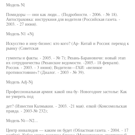
Модель N|
Помидоры — они как люди... (Подробности. - 2006. - № 18).
Автостраховка: инструкиия для водителя (Российская газета. -
2003. - 27 июня).
Модель N1 +Nj
Искусство и июу-бизнес: кто кого? (Ар- Китай и Россия: переход к
рынку (Советская
гументы и факты. - 2005. - № 7); Рязань-Барановичи: новый этап
их сотрудничества (Рязанские ведомости. -2005.- 18 февраля).
Россия. - 2003. - 3 июня); Водители—ГАИ: «великое
противостояние»? (Диалог. - 2003 - № 39).
Модель Adj-Nj
Профессиональная армия: какой она бу- Новогоднее застолье: Как
не умереть под
дет? (Известия Калмыкии. - 2003. -21 мая). елкой (Комсомольская
правда. - 2003-№ 232);
Модель Ni—N2...
Центр инвалидов — каким он будет (Областная газета. - 2004. - 17
ноября). Кубок мира: развязка близка (Магнитогорск спортивный.