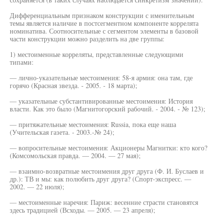
Дифференциальным признаком конструкции с именительным
темы является наличие в постсегментном компоненте коррелята
номинатива. Соотносительные с сегментом элементы в базовой
части конструкции можно разделить на две группы:
1) местоименные корреляты, представленные следующими
типами:
— лично-указательные местоимения: 58-я армия: она там, где
горячо (Красная звезда. - 2005. - 18 марта);
— указательные субстантивированные местоимения: История
власти. Как это было (Магнитогорский рабочий. - 2004. - № 123);
— притяжательные местоимения: Russia, пока еще наша
(Учительская газета. - 2003.-№ 24);
— вопросительные местоимения: Акционеры Магнитки: кто кого?
(Комсомольская правда. — 2004. — 27 мая);
— взаимно-возвратные местоимения друг друга (Ф. И. Буслаев и
др.): ТВ и мы: как полюбить друг друга? (Спорт-экспресс. —
2002. — 22 июля);
— местоименные наречия: Париж: весенние страсти становятся
здесь традицией (Всходы. — 2005. — 23 апреля);