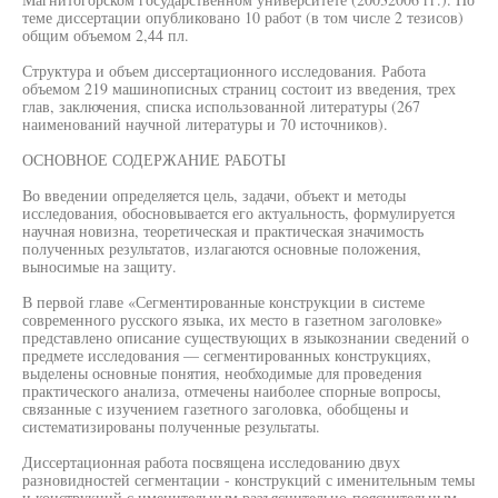
теме диссертации опубликовано 10 работ (в том числе 2 тезисов)
общим объемом 2,44 пл.
Структура и объем диссертационного исследования. Работа
объемом 219 машинописных страниц состоит из введения, трех
глав, заключения, списка использованной литературы (267
наименований научной литературы и 70 источников).
ОСНОВНОЕ СОДЕРЖАНИЕ РАБОТЫ
Во введении определяется цель, задачи, объект и методы
исследования, обосновывается его актуальность, формулируется
научная новизна, теоретическая и практическая значимость
полученных результатов, излагаются основные положения,
выносимые на защиту.
В первой главе «Сегментированные конструкции в системе
современного русского языка, их место в газетном заголовке»
представлено описание существующих в языкознании сведений о
предмете исследования — сегментированных конструкциях,
выделены основные понятия, необходимые для проведения
практического анализа, отмечены наиболее спорные вопросы,
связанные с изучением газетного заголовка, обобщены и
систематизированы полученные результаты.
Диссертационная работа посвящена исследованию двух
разновидностей сегментации - конструкций с именительным темы
и конструкций с именительным разъяснительно-пояснительным,