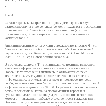
/
Т + И
Сегментация как экспрессивный прием реализуется в двух
разновидностях: в виде репризы (сегмент находится в препозиции
по отношению к базовой части) и антиципации (сегмент
постпозитивен). Схема отражает репризное расположение
компонентов СК.
Антиципированные конструкции с последовательностью Я—»Т
близки к репризным. Они представляют собой перевернутый
вариант последних: Какая она, новая пенсия? (Наша Магнитка. —
2003.— № 32); ср.: Новая пенсия: какая она?
В последовательности Т—в инициальную позицию выносится
наиболее информативный, ценный элемент высказывания.
Подобные употребления значительно отличаются от рема-
тематических. «Коммуникативное членение и фактическая
информативность элементов вступает в противоречие: рема
сообщает нечто такое, что без участия темы не имеет достаточной
информативной ценности» (Ю. М. Скребнев). Сегмент является
ремой в тех случаях, когда на местоименный коррелят и
субстантив падает логическое ударение, основное назначение
которого — выделить наиболее существенное в высказывании.
Это конструкции, в которых логическое ударение является
обязательным: А все-таки она есть. Методология счастья