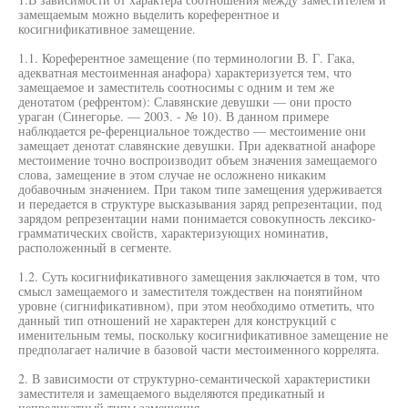
замещаемым можно выделить кореферентное и
косигнификативное замещение.
1.1. Кореферентное замещение (по терминологии В. Г. Гака,
адекватная местоименная анафора) характеризуется тем, что
замещаемое и заместитель соотносимы с одним и тем же
денотатом (рефрентом): Славянские девушки — они просто
ураган (Синегорье. — 2003. - № 10). В данном примере
наблюдается ре-ференциальное тождество — местоимение они
замещает денотат славянские девушки. При адекватной анафоре
местоимение точно воспроизводит объем значения замещаемого
слова, замещение в этом случае не осложнено никаким
добавочным значением. При таком типе замещения удерживается
и передается в структуре высказывания заряд репрезентации, под
зарядом репрезентации нами понимается совокупность лексико-
грамматических свойств, характеризующих номинатив,
расположенный в сегменте.
1.2. Суть косигнификативного замещения заключается в том, что
смысл замещаемого и заместителя тождествен на понятийном
уровне (сигнификативном), при этом необходимо отметить, что
данный тип отношений не характерен для конструкций с
именительным темы, поскольку косигнификативное замещение не
предполагает наличие в базовой части местоименного коррелята.
2. В зависимости от структурно-семантической характеристики
заместителя и замещаемого выделяются предикатный и
непредикатный типы замещения.