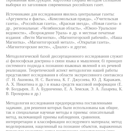
выборки из заголовков современных российских газет.
Источниками для исследования явились центральные газеты:
«Аргументы и факты», «Комсомольская правда», «Учительская
газета», «Российская газета», «Красная звезда», «Новая газета» и
др., региональные: «Челябинская область», «Южно-Уральские
ведомости», «Возрождение Урала» и др. и местные печатные
издания: «Вести Магнитки», «Магнитогорский рабочий», «Наша
Магнитка», «Магнитогорский металл», «Открытая газета»,
«Магнитогорские вести», «Диалог» и другие.
Методологической базой диссертационного исследования служит
а) философская доктрина о связи языка и мышления; б) принцип
системного подхода к познанию языковых явлений в их речевой
реализации. Теоретический аспект методологии нашей работы
представляют исследования в области экспрессивного синтаксиса
(Г. Н. Акимова, Н. С. Валгина, К. Г. Джусоева, Ю. Д. Каражаев,
А. X. Никитина и др.) и языка средств массовой информации (Е.
Ф. Болдырев, Л. А. Будниченко, Е. А. Земская, Э. А. Лазарева, К.
В. Прохорова и др.)
Методология исследования предопределена поставленными
задачами, для решения которых были использованы как общие,
так и специальные научные методы и приемы: описательный
метод, включающий приемы наблюдения, сравнения,
интерпретации и классификации исследуемого материала; метод
моделирования, нацеленный на познание объектов, выраженных
типовыми моделями; метод внутреннего сопоставления (при