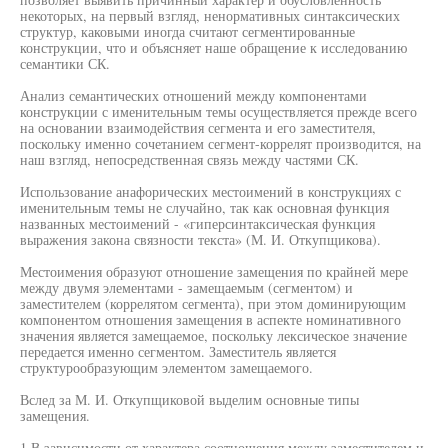
некоторых, на первый взгляд, ненормативных синтаксических
структур, каковыми иногда считают сегментированные
конструкции, что и объясняет наше обращение к исследованию
семантики СК.
Анализ семантических отношений между компонентами
конструкции с именительным темы осуществляется прежде всего
на основании взаимодействия сегмента и его заместителя,
поскольку именно сочетанием сегмент-коррелят производится, на
наш взгляд, непосредственная связь между частями СК.
Использование анафорических местоимений в конструкциях с
именительным темы не случайно, так как основная функция
названных местоимений - «гиперсинтаксическая функция
выражения закона связности текста» (М. И. Откупщикова).
Местоимения образуют отношение замещения по крайней мере
между двумя элементами - замещаемым (сегментом) и
заместителем (коррелятом сегмента), при этом доминирующим
компонентом отношения замещения в аспекте номинативного
значения является замещаемое, поскольку лексическое значение
передается именно сегментом. Заместитель является
структурообразующим элементом замещаемого.
Вслед за М. И. Откупщиковой выделим основные типы
замещения.
1.В зависимости от характера соотношения между заместителем и