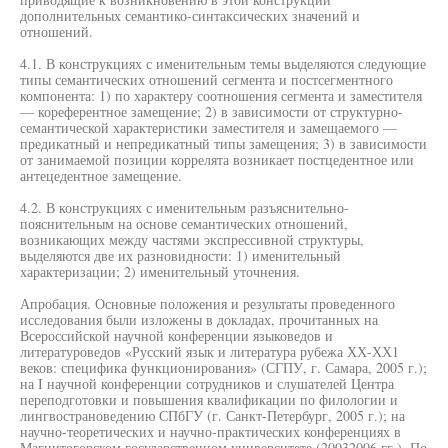
дополнительных семантико-синтаксических значений и
отношений.
4.1. В конструкциях с именительным темы выделяются следующие
типы семантических отношений сегмента и постсегментного
компонента: 1) по характеру соотношения сегмента и заместителя
— кореферентное замещение; 2) в зависимости от структурно-
семантической характеристики заместителя и замещаемого —
предикатный и непредикатный типы замещения; 3) в зависимости
от занимаемой позиции коррелята возникает постцедентное или
антецедентное замещение.
4.2. В конструкциях с именительным разъяснительно-
пояснительным на основе семантических отношений,
возникающих между частями экспрессивной структуры,
выделяются две их разновидности: 1) именительный
характеризации; 2) именительный уточнения.
Апробация. Основные положения и результаты проведенного
исследования были изложены в докладах, прочитанных на
Всероссийской научной конференции языковедов и
литературоведов «Русский язык и литература рубежа ХХ-ХХ1
веков: специфика функционирования» (СГПУ, г. Самара, 2005 г.);
на I научной конференции сотрудников и слушателей Центра
переподготовки и повышения квалификации по филологии и
лингвострановедению СПбГУ (г. Санкт-Петербург, 2005 г.); на
научно-теоретических и научно-практических конференциях в
Магнитогорском государственном университете (20032006 гг.). По