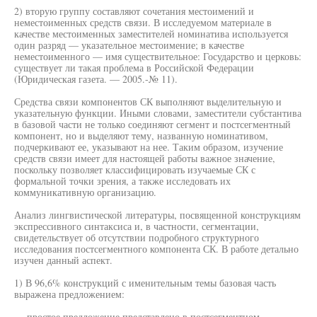
2) вторую группу составляют сочетания местоимений и
неместоименных средств связи. В исследуемом материале в
качестве местоименных заместителей номинатива используется
один разряд — указательное местоимение; в качестве
неместоименного — имя существительное: Государство и церковь:
существует ли такая проблема в Российской Федерации
(Юридическая газета. — 2005.-№ 11).
Средства связи компонентов СК выполняют выделительную и
указательную функции. Иными словами, заместители субстантива
в базовой части не только соединяют сегмент и постсегментный
компонент, но и выделяют тему, названную номинативом,
подчеркивают ее, указывают на нее. Таким образом, изучение
средств связи имеет для настоящей работы важное значение,
поскольку позволяет классифицировать изучаемые СК с
формальной точки зрения, а также исследовать их
коммуникативную организацию.
Анализ лингвистической литературы, посвященной конструкциям
экспрессивного синтаксиса и, в частности, сегментации,
свидетельствует об отсутствии подробного структурного
исследования постсегментного компонента СК. В работе детально
изучен данный аспект.
1) В 96,6% конструкций с именительным темы базовая часть
выражена предложением:
— простое предложение представлено в постсегментном