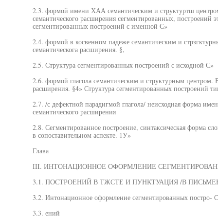
2.3. формой имени ХАА семантическим и структуртш центро
семантического расширения сегментированных, построений эт
сегментированных построений с именной С»
2.4. формой в косвенном падеже семантическим и стрзгктур
семантическога расширения. §,
2.5. Структура сегментированных построений с исходной С»
2.6. формой глагола семантическим и структурным центром. 
расширения. §4» Структура сегментированных построений ти
2.7. /с дефектной парадигмой глагола/ неисходная форма име
семантического расширения
2.8. Сегментированное построение, синтаксическая форма сло
в сопоставительном аспекте. 1У»
Глава
III. ИНТОНАЦИОННОЕ ОФОРМЛЕНИЕ СЕГМЕНТИРОВАН
3.1. ПОСТРОЕНИЙ В ТЖСТЕ И ПУНКТУАЦИЯ /В ПИСЬМЕ
3.2. Интонационное оформление сегментированных постро- 
3.3. ений