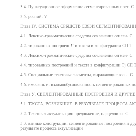
3.4. Пунктуационное оформление сегментированных пост- С
3.5. роений. V
Глава IУ. СИСТЕМА СРБЩСТВ СВЯЗИ СЕГМЕНТИРОВАН
4.1. Лексико-граыматические средства сочленения сеилен- С
4.2. тированных построеш-!! и текста в конфигурации СП-Т
4.3. Лексико-грамматические средства сочленения сегмен- С
4.4. тированных построений и текста в конфигурации Tj СП 
4.5. Специальные текстовые элементы, выражающие вэа-.- С
4.6. имосвязь и. взаимообусловленность сегментированных по
Глава У. СЕПЛЕНТИРОВАННЫЕ ПОСТРОЕНИЯ И ДРУГИ
5.1. ТЖСТА, ВОЗНИКШИЕ. В РЕЗУЛЬТАТЕ ПРОЦЕССА А
5.2. Текстовая актуализация: предложение, парцеллиро- С
5.3. ванные конструкции, сегментированные построения и др
результате процесса актуализации