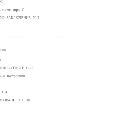
 С
 сегментиро- С
ах. УЛ. ЗАКЛЮЧЕНИЕ. УШ.
евна
.
Й В ТЕКСТЕ. С-28.
»28. построений.
 С.41.
РОВАННЫХ С. 48.