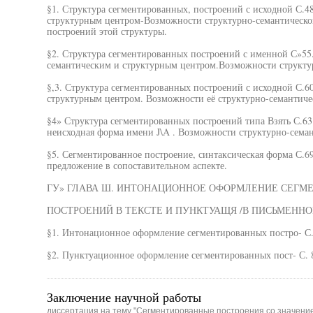
§1. Структура сегментированных, построений с исходной С.4
структурным центром-Возможности структурно-семантическо
построений этой структуры.
§2. Структура сегментированных построений с именной С»55
семантическим и структурным центром.Возможности структу
§,3. Структура сегментированных построений с исходной С.60
структурным центром. Возможности её структурно-семантиче
§4» Структура сегментированных построений типа Взять С.63.
неисходная форма имени J\A . Возможности структурно-сема
§5. Сегментированное построение, синтаксическая форма С.69
предложение в сопоставительном аспекте.
ГУ» ГЛАВА Ш. ИНТОНАЦИОННОЕ ОФОРМЛЕНИЕ СЕГМЕ
ПОСТРОЕНИЙ В ТЕКСТЕ И ПУНКТУАЩЯ /В ПИСЬМЕННОЙ
§1. Интонационное оформление сегментированных постро- С.
§2. Пунктуационное оформление сегментированных пост- С. 8
Заключение научной работы
диссертация на тему "Сегментированные построения со значение