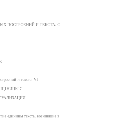
НЫХ ПОСТРОЕНИЙ И ТЕКСТА. С
То
строений и текста. VI
Е Щ1НИЦЫ С
КТУАЛИЗАЦИИ
угие единицы текста, возникшие в