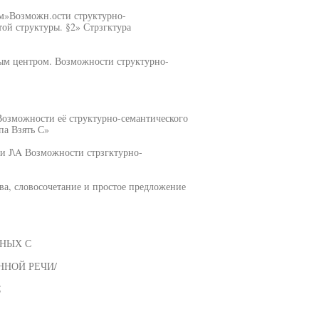
м»Возможн.ости структурно-
ой структуры. §2» Стрзгктура
ным центром. Возможности структурно-
Возможности её структурно-семантического
па Взять С»
ни J\A Возможности стрзгктурно-
ва, словосочетание и простое предложение
НЫХ С
ННОЙ РЕЧИ/
С