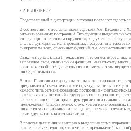
3 А К ЛЮЧЕНИЕ
Представленный в диссертации материал позволяет сделать за
В соответствии с поставленными задачами /см. Введение, с.Х
сегментированных построений. Это функции выделительно-те
эти функции в текстовом окружении, в двух его конфигурациях
анализа функций сегментированных, построений в текстовых
синкретизме всех, описанных функций, т.е. осуществлении и
Итак,, материал, главы Г показывает„ что сегментированные по
выполняют свои, специальные функции: назвать-тему текста,
среди текстовой последовательности и вместе с этим осущест
последовательности.
В главе П описаны структурные типы сегментированных постр
представлены7 схематически все структурные типы и их разн
каждого типа сегментированных построений - синтаксическая
синтаксических потенций структура сегментированных, пост
словосочетанию. Некоторые структурные типы находят свои а
предложений. Следовательно, структура сегментированных по
показателем специфичности последних,, не может служить е
среди других синтаксических единиц.
В поисках дальнейших критериев выделения сегментированны
синтаксических, единиц,в том числе и предложений, мы и об