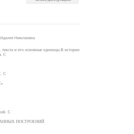
, Идалия Николаевна
. текста и его основные единицы.К истории
. С
. С
С»
ний. С
ВАННЫХ ПОСТРОЕНИЙ