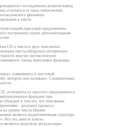
роведенного исследования делается вывод
на,отличается от пред-ложенческой;.
интаксического феномена-
рования в тексте.
с пунктуацией,присущей предложению.
ного построения,служат дополнительным
стом.'
ения СП и текста в двух описанных
членения текста,обнаружил интересную
тельности многие синтаксические
оизменяются: союзы выполняют функцию
ериал, появившись в текстовой
му, которую они называют. Следовательно,
ьности.
 СП, отличаются от простого предложения и
коммуникативную функцию при
ие убеждает в том,что, все описанные
роениями - результат процесса
и на уровне текста.Иными
ожении является видоизмененная структура
 Все это;,вместе взятое,-
-является средством актуализации