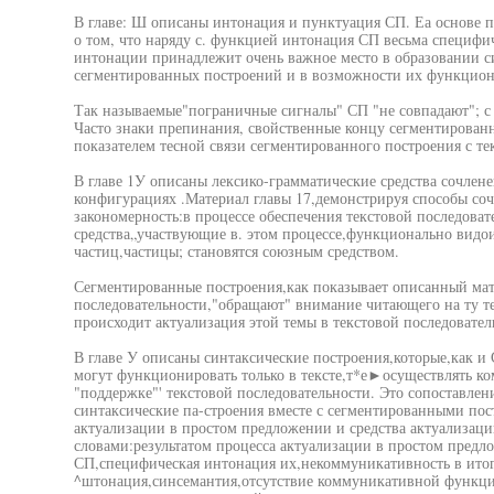
В главе: Ш описаны интонация и пунктуация СП. Еа основе п
о том, что наряду с. функцией интонация СП весьма специфич
интонации принадлежит очень важное место в образовании с
сегментированных построений и в возможности их функциони
Так называемые"пограничные сигналы" СП "не совпадают"; 
Часто знаки препинания, свойственные концу сегментирован
показателем тесной связи сегментированного построения с тек
В главе 1У описаны лексико-грамматические средства сочлен
конфигурациях .Материал главы 17,демонстрируя способы со
закономерность:в процессе обеспечения текстовой последова
средства„участвующие в. этом процессе,функционально вид
частиц,частицы; становятся союзным средством.
Сегментированные построения,как показывает описанный мат
последовательности,"обращают" внимание читающего на ту те
происходит актуализация этой темы в текстовой последовател
В главе У описаны синтаксические построения,которые,как и
могут функционировать только в тексте,т*е►осуществлять 
"поддержке"' текстовой последовательности. Это сопоставлен
синтаксические па-строения вместе с сегментированными пост
актуализации в простом предложении и средства актуализаци
словами:результатом процесса актуализации в простом предл
СП,специфическая интонация их,некоммуникативность в итоге.
^штонация,синсемантия,отсутствие коммуникативной функции