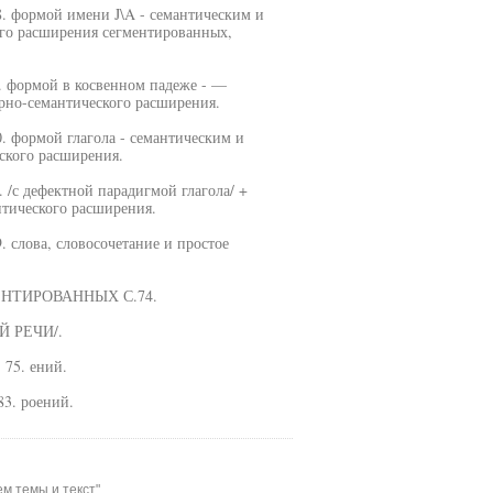
8. формой имени J\A - семантическим и
го расширения сегментированных,
. формой в косвенном падеже - —
рно-семантического расширения.
. формой глагола - семантическим и
ского расширения.
 /с дефектной парадигмой глагола/ +
нтического расширения.
. слова, словосочетание и простое
НТИРОВАННЫХ С.74.
 РЕЧИ/.
 75. ений.
3. роений.
м темы и текст"