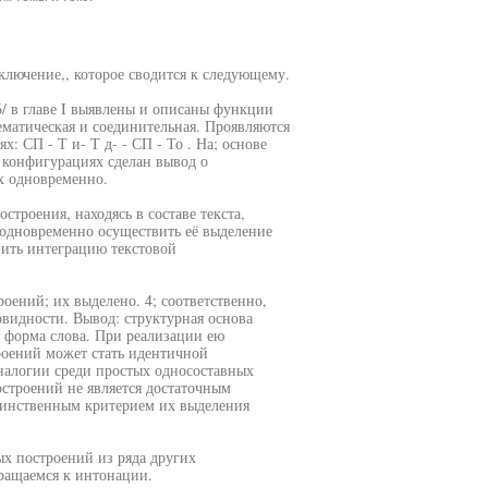
ключение,, которое сводится к следующему.
6/ в главе I выявлены и описаны функции
матическая и соединительная. Проявляются
: СП - Т и- Т д- - СП - То . На; основе
 конфигурациях сделан вывод о
х одновременно.
строения, находясь в составе текста,
 одновременно осуществить её выделение
вить интеграцию текстовой
оений; их выделено. 4; соответственно,
овидности. Вывод: структурная основа
 форма слова. При реализации ею
роений может стать идентичной
налогии среди простых односоставных
строений не является достаточным
динственным критерием их выделения
х построений из ряда других
ращаемся к интонации.