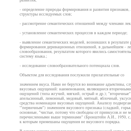
- определение природы формирования и развития признаков,
структуры исследуемых слов;
- рассмотрение семантических отношений между членами лекс
- установление семантических процессов в каждом периоде;
- выявление семантических моделей, возникших в результате
формирования деривационных отношений, в дальнейшем - ле
словообразования, результатом которого явились самостоятел
систему языка.;
- исследование словообразовательного потенциала слов.
Объектом для исследования послужили прилагательные со
значением вкуса. Нами не берутся во внимание адъективы, 
вкусовых ощущений: наименования, являющиеся вторичными 
ощущений (типа жгучий, мягкий, острый и др.); "вторичные"
апельсинный, лимонный, медовый, мятный, яблочный, уксусн
средства номинации вкусовых ощущений. Анализу подвергаю
'"первичным") значением вкусового признака (сладкий, горьк
основные, "чистые, потому что свободны от привкусов.и не м
перечисленными выше терминами" (Бронштейн А.И., 1950, с.3
к которым примешаны ощущения не вкусового порядка.
В основе нашего исследования лежит исторический метод, з