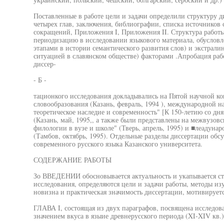
Поставленные в работе цели и задачи определили структуру ди
четырех глав, заключения, библиографии, списка источников 
сокращений, Приложения I, Приложения II. Структура работ
периодизацию в исследовании языкового материала, обусло
этапами в истории семантического развития слов) и экстрал
ситуацией в славянском обществе) факторами .Апробация раб
диссер-
- Б -
тационкого исследования докладывались на Пятой научной ко
словообразования (Казань, февраль, 1994 ), международной н
теоретическое наследие и современность" [К 150-летию со дн
(Казань, май, 1995,, а также были представлены на межвузо
филологии в вузе и школе" (Тверь, апрель, 1995) и ■леадун
(Тамбов, октябрь, 1995). Отдельные разделы диссертации обс
современного русского языка Казанского университета.
СОДЕРЖАНИЕ РАБОТЫ
Зо ВВЕДЕНИИ обосновывается актуальность и укапывается ст
исследования, определяются цели и задачи работы, методы изу
новизна и практическая значимость диссертации, мотивируетс
ГЛАВА I, состоящая из двух параграфов, посвящена исследов
значением вкуса в языие древнерусского периода (XI-XIV кв.)