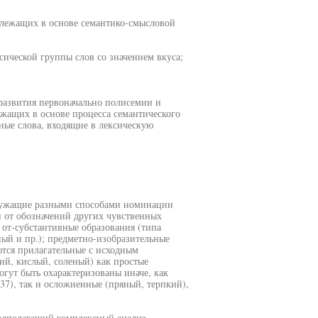
 лежащих в основе семантико-смысловой
ической группы слов со значением вкуса;
 развития первоначально полисемии и
жащих в основе процесса семантического
ьные слова, входящие в лексическую
служащие разными способами номинации
от обозначений других чувственных
 от-субстантивные образования (типа
ый и пр.); предметно-изобразительные
тся прилагательные с исходным
ий, кислый, соленый) как простые
огут быть охарактеризованы иначе, как
7), так и осложненные (пряный, терпкий),
редполагащий комплексный анализ