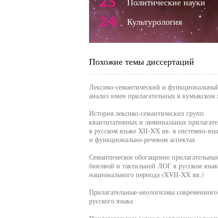
23
Политические науки
24
Культурология
Похожие темы диссертаций
Лексико-семантический и функциональны
анализ имен прилагательных в кумыкском 
История лексико-семантических групп
квантитативных и люминальных прилагат
в русском языке XII-XX вв. в системно-яз
и функционально-речевом аспектах
Семантическое обогащение прилагательны
бюсовой и тактильной ЛОГ в русском язык
национального периода (XVII-XX вв.)
Прилагательные-неологизмы современного
русского языка