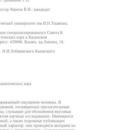
ссор Чернов В.И.; кандидат
ический университет им.И.Н.Ульянова.
ании специализированного Совета К
гических наук в Казанском
есу: 420008, Казань, уд.Ленина, 18.
. Н.И.Лобачевского Казанского
жишгическнх наук
 выражающей ощущения человека. В
едований, посвященных прилагательным
ивы, служащие для обозначения вкусовых
ектом научных исследовании. Имеющиеся
ной, а также отдельные публикации
ый характер: они проводятся авторами на
уктурно-семантическом, синтагматическом