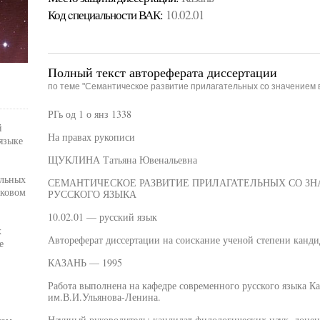
Код cпециальности ВАК:
10.02.01
Полный текст автореферата диссертации
по теме "Семантическое развитие прилагательных со значением вк
РГь од 1 о янз 1338
й
На правах рукописи
языке
ЩУКЛИНА Татьяна Ювенальевна
ельных
СЕМАНТИЧЕСКОЕ РАЗВИТИЕ ПРИЛАГАТЕЛЬНЫХ СО ЗН
ыковом
РУССКОГО ЯЗЫКА
10.02.01 — русский язык
х
Автореферат диссертации на соискание ученой степени канди
е
КАЗАНЬ — 1995
Работа выполнена на кафедре современного русского языка Ка
им.В.И.Ульянова-Ленина.
Научный руководитель: кандидат филологических наук, доце