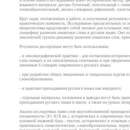
языкового материала: дистри-5утипный, описательный с элем
зловообразозательный, анализ словарных дефиниций, сопоста
Крут задач, поставленных в работе, и полученные результаты 
практическую значимость. Исследование прилагательных со з
микросистемы представляет собой типовое для остальных лек
специфику развития семантики слова в русском языке. Оно по
лексической группы динамику развития семантики слов, при
Результаты диссертации могут быть использованы:
- в лексикографической практике - для составления историчес
слов-синкрез в их синтагменных сочетаниях и при оформлени
омонимов б словарях современного русского языка;
- при разработке общих лекционных и специальных курсов по
словообразованию;
- в практике преподавания русского языка как неродного;
- отдельные материалы, положения и выводы могут быть при
преподавания русского языка в школе, а также на уроках лите
Анализ исследуемых нами слов-вкусообозначений проводился
письменности (Х1-Х1Х вв.), исторических и современных тол
основной языковой базы - текстов, исторических и толковых 
привлекались этимологические, словообразовательные, перево
украинский, польский, чешский, болгарский, сербский и др.) 