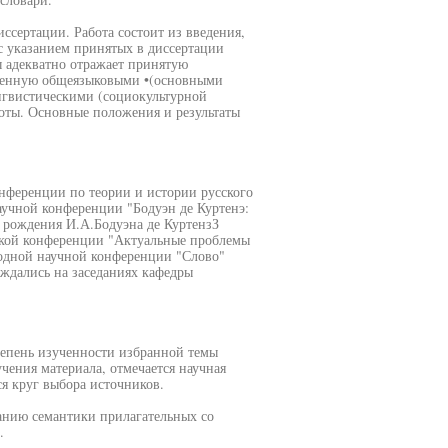
ссертации. Работа состоит из введения,
с указанием принятых в диссертации
ы адекватно отражает принятую
вленную общеязыковыми •(основными
ингвистическими (социокультурной
оты. Основные положения и результаты
нференции по теории и истории русского
аучной конференции "Бодуэн де Куртенэ:
я рождения И.А.Бодуэна де КуртензЗ
вской конференции "Актуальные проблемы
ародной научной конференции "Слово"
уждались на заседаниях кафедры
епень изученности избранной темы
чения материала, отмечается научная
я круг выбора источников.
анию семантики прилагательных со
.