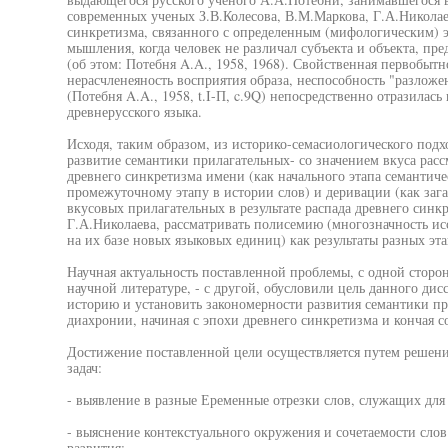
современных ученых З.В.Колесова, В.М.Маркова, Г.А.Николае
синкретизма, связанного с определенным (мифологическим) э
мышления, когда человек не различал субъекта и объекта, пред
(об этом: Потебня A.A., 1958, 1968). Свойственная первобы
нерасчленеяность восприятия образа, неспособность "разложе
(Потебня A.A., 1958, t.I-П, c.9Q) непосредственно отразилась
древнерусского языка.
Исходя, таким образом, из историко-семасиологического подх
развитие семантики прилагательных- со значением вкуса расс
древнего синкретизма имени (как начального этапа семантиче
промежуточному этапу в истории слов) и деривации (как заг
вкусовых прилагательных в результате распада древнего синкр
Г.А.Николаева, рассматривать полисемию (многозначность ис
на их базе новых языковых единиц) как результаты разных эт
Научная актуальность поставленной проблемы, с одной сторон
научной литературе, - с другой, обусловили цель данного дис
историю и установить закономерности развития семантики пр
диахронии, начиная с эпохи древнего синкретизма и кончая 
Достижение поставленной цели осуществляется путем решен
задач:
- выявление в разные Еременные отрезки слов, служащих дл
- выяснение контекстуального окружения и сочетаемости слов
развития;