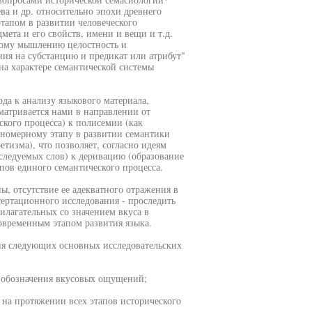
ва и др. относительно эпохи древнего
тапом в развитии человеческого
мета и его свойств, имени и вещи и т.д.
тному мышлению целостность и
ния на субстанцию и предикат или атрибут"
 на характере семантической системы
ода к анализу языкового материала,
матривается нами в направлении от
ского процесса) к полисемии (как
аномерному этапу в развитии семантики
етизма), что позволяет, согласно идеям
следуемых слов) к деривацию (образование
апов единого семантического процесса.
ы, отсутствие ее адекватного отражения в
сертационного исследования - проследить
илагательных со значением вкуса в
современным этапом развития языка.
ия следующих основных исследовательских
я обозначения вкусовых ощущений;
 на протяжении всех этапов исторического