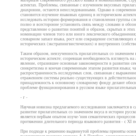
аспектах. Проблемы, связанные с изучением вкусовых прилаг
диахронии, остаются неисследованными. Однако в современн
становится изучение языковых единиц в историческом аспект
исследовать историю формирования и становления группы слов
полно и всесторонне установить связь между словами и обоз
представление о развитии понятий и образов, скрытых в этих 
номинации членов того или иного лексического объединения;
словарном запасе языка, рост или сокращение составляющих 
исторических (экстрапингвистических) и внутренних (собств
Таким образом, неизученность прилагательных со значением 
историческом аспекте; созревшая необходимость взглянуть на
явление, отразившее основные закономерности в развитии сем
синкретизма и кончая современным этапом развития языка; ча
распространенность исследуемых слов, связанная с выражен
отражением системы реально существующих в действительност
принадлежность к основному словарному фонду делают обос
проблеме функционирования в русском языке прилагательных 
- г -
Научная новизна предлагаемого исследования заключается в с
развитие прилагательных со значением вкуса в истории русск
является перБым опытом изуче-'ния семантических процессов
протяжении длительного периода языкового развития - с XI п
При подходе к решению выдвинутой проблемы приняты осно
выдающегося русского ученого А.А.Потебни, занимавшегося 