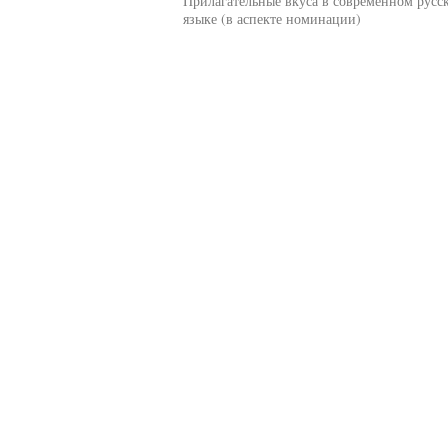
Прилагательные вкуса в современном русс
языке (в аспекте номинации)