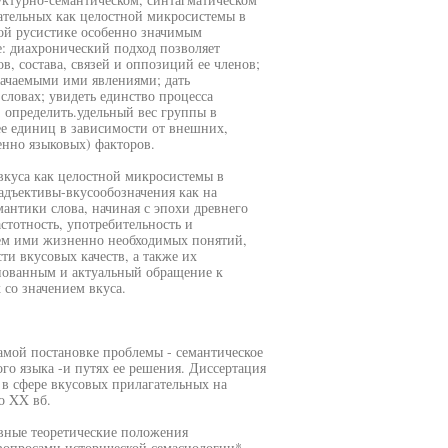
ательных как целостной микросистемы в
ой русистике особенно значимым
е: диахронический подход позволяет
, состава, связей и оппозиций ее членов;
начаемыми ими явлениями; дать
словах; увидеть единство процесса
 определить.удельный вес группы в
ее единиц в зависимости от внешних,
енно языковых) факторов.
вкуса как целостной микросистемы в
 адъективы-вкусообозначения как на
антики слова, начиная с эпохи древнего
стотность, употребительность и
ием ими жизненно необходимых понятий,
и вкусовых качеств, а также их
нованным и актуальный обращение к
со значением вкуса.
амой постановке проблемы - семантическое
ого языка -и путях ее решения. Диссертация
 в сфере вкусовых прилагательных на
о XX вб.
вные теоретические положения
вопросами исторической семасиологии*