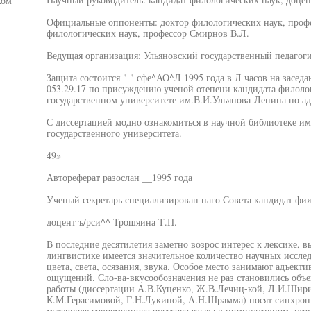
ком
Официальные оппоненты: доктор филологических наук, профе
филологических наук, профессор Смирнов В.Л.
Ведущая организация: Ульяновский государственный педагог
Защита состоится " " сфе^АО^Л 1995 года в Л часов на засед
053.29.17 по присуждению ученой отепени кандидата филоло
государственном университете им.В.И.Ульянова-Ленина по адр
С диссертацией модно ознакомиться в научной библиотеке им
государственного университета.
49»
Автореферат разослан __1995 года
Ученый секретарь специализирован наго Совета кандидат фи
доцент ъ/рси^^ Трошяина Т.П.
В последние десятилетия заметно возрос интерес к лексике,
лингвистике имеется значительное количество научных иссл
цвета, света, осязания, звука. Особое место занимают адъект
ощущений. Сло-ва-вкусообозначения не раз становились объ
работы (диссертации А.В.Куценко, Ж.В.Лечиц-кой, Л.И.Шири
К.М.Герасимовой, Г.Н.Лукиной, А.Н.Шрамма) носят синхронн
материале современного русского языка в номинативном, стр