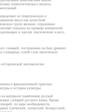
ентами этимологического анализа,
вительный .
определяют ее теоретическую и
начением вкуса как целостной
сических групп явление, отразившее
зволяет показать на примере конкретной
надлежащих к однсму лексическому классу.
ких словарей, построенных на базе древних
и словарных статей слов-лексических
 исторической лексикологии,
менены в факультативной практике
ратуры и истории культуры.
 на материале памятников русской
ковых словарей русского языка. Кроме
словарей, по мере необходимости,
дные (греческий, латинский, белорусский,
словари.