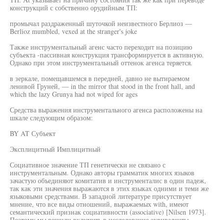
конструкций с собственно орудийным ТП:
промычал раздраженный шуточкой неизвестного Берлиоз —
Berlioz mumbled, vexed at the stranger's joke
Также инструментальный агенс часто переходит на позицию
субъекта -пассивная конструкция трансформируется в активную.
Однако при этом инструментальный оттенок агенса теряется.
в зеркале, помещавшемся в передней, давно не вытираемом
ленивой Груней, — in the mirror that stood in the front hall, and
which the lazy Grunya had not wiped for ages
Средства выражения инструментального агенса расположены на
шкале следующим образом:
BY AT Субъект
Эксплицитный Имплицитный
Социативное значение ТП генетически не связано с
инструментальным. Однако авторы грамматик многих языков
зачастую объединяют комитатив и инструменталис в один падеж,
так как эти значения выражаются в этих языках одними и теми же
языковыми средствами. В западной литературе присутствует
мнение, что все виды отношений, выражаемых with, имеют
семантический признак социативности (associative) [Nilsen 1973].
Поэтому мы решили включить в исследование эквиваленты