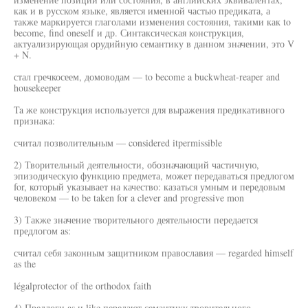
как и в русском языке, является именной частью предиката, а
также маркируется глаголами изменения состояния, такими как to
become, find oneself и др. Синтаксическая конструкция,
актуализирующая орудийную семантику в данном значении, это V
+ N.
стал гречкосеем, домоводам — to become a buckwheat-reaper and
housekeeper
Ta же конструкция используется для выражения предикативного
признака:
считал позволительным — considered itpermissible
2) Творительный деятельности, обозначающий частичную,
эпизодическую функцию предмета, может передаваться предлогом
for, который указывает на качество: казаться умным и передовым
человеком — to be taken for a clever and progressive mon
3) Также значение творительного деятельности передается
предлогом as:
считал себя законным защитником православия — regarded himself
as the
légalprotector of the orthodox faith
4) Предлоги as и like передают семантику творительного