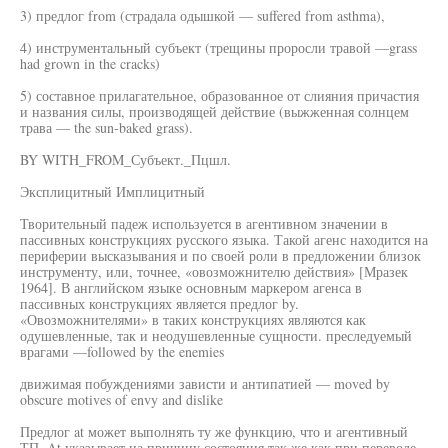
3) предлог from (страдала одышкой — suffered from asthma),
4) инструментальный субъект (трещины проросли травой —grass
had grown in the cracks)
5) составное прилагательное, образованное от слияния причастия
и названия силы, производящей действие (выжженная солнцем
трава — the sun-baked grass).
BY WITH_FROM_Субъект._Пцшл.
Эксплицитный Имплицитный
Творительный падеж используется в агентивном значении в
пассивных конструкциях русского языка. Такой агенс находится на
периферии высказывания и по своей роли в предложении близок
инструменту, или, точнее, «овозможнителю действия» [Мразек
1964]. В английском языке основным маркером агенса в
пассивных конструкциях является предлог by.
«Овозможнителями» в таких конструкциях являются как
одушевленные, так и неодушевленные сущности. преследуемый
врагами —followed by the enemies
движимая побуждениями зависти и антипатией — moved by
obscure motives of envy and dislike
Предлог at может выполнять ту же функцию, что и агентивный
ТП. At указывает на причину состояния так же как при переводе