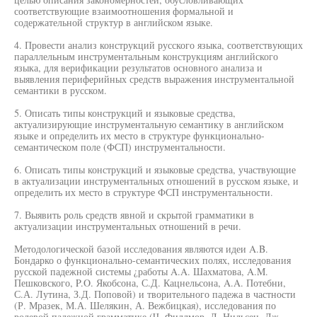
соответствующие взаимоотношения формальной и
содержательной структур в английском языке.
4. Провести анализ конструкций русского языка, соответствующих
параллельным инструментальным конструкциям английского
языка, для верификации результатов основного анализа и
выявления периферийных средств выражения инструментальной
семантики в русском.
5. Описать типы конструкций и языковые средства,
актуализирующие инструментальную семантику в английском
языке и определить их место в структуре функционально-
семантическом поле (ФСП) инструментальности.
6. Описать типы конструкций и языковые средства, участвующие
в актуализации инструментальных отношений в русском языке, и
определить их место в структуре ФСП инструментальности.
7. Выявить роль средств явной и скрытой грамматики в
актуализации инструментальных отношений в речи.
Методологической базой исследования являются идеи A.B.
Бондарко о функционально-семантических полях, исследования
русской падежной системы ¿работы A.A. Шахматова, A.M.
Пешковского, P.O. Якобсона, С.Д. Кацнельсона, A.A. Потебни,
С.А. Лутина, З.Д. Поповой) и творительного падежа в частности
(Р. Мразек, М.А. Шелякин, А. Вежбицкая), исследования по
ролевой падежной грамматике (Ч. Филлмор, Д. Нильсен, Дж.