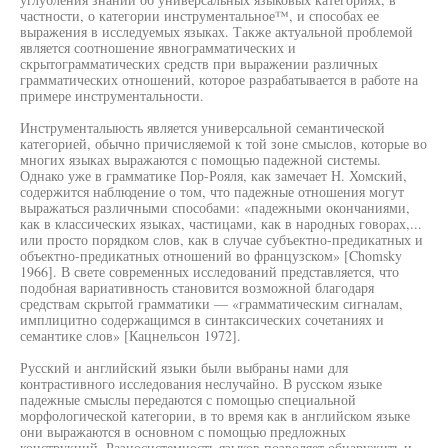
частности, о категории инструментальное™, и способах ее
выражения в исследуемых языках. Также актуальной проблемой
является соотношение явнограмматических и
скрытограмматических средств при выражении различных
грамматических отношений, которое разрабатывается в работе на
примере инструментальности.
Инструменталыюсть является универсальной семантической
категорией, обычно причисляемой к той зоне смыслов, которые во
многих языках выражаются с помощью падежной системы.
Однако уже в грамматике Пор-Рояля, как замечает Н. Хомский,
содержится наблюдение о том, что падежные отношения могут
выражаться различными способами: «падежными окончаниями,
как в классических языках, частицами, как в народных говорах,...
или просто порядком слов, как в случае субъектно-предикатных и
объектно-предикатных отношений во французском» [Chomsky
1966]. В свете современных исследований представляется, что
подобная вариативность становится возможной благодаря
средствам скрытой грамматики — «грамматическим сигналам,
имплицитно содержащимся в синтаксических сочетаниях и
семантике слов» [Кацнельсон 1972].
Русский и английский языки были выбраны нами для
контрастивного исследования неслучайно. В русском языке
падежные смыслы передаются с помощью специальной
морфологической категории, в то время как в английском языке
они выражаются в основном с помощью предложных
конструкций. Разносистемность языков позволяет обнаружить и