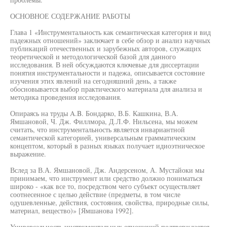
ОСНОВНОЕ СОДЕРЖАНИЕ РАБОТЫ
Глава 1 «Инструментальность как семантическая категория и вид
падежных отношений» заключает в себе обзор и анализ научных
публикаций отечественных и зарубежных авторов, служащих
теоретической и методологической базой для данного
исследования. В ней обсуждаются ключевые для диссертации
понятия инструментальности и падежа, описывается состояние
изучения этих явлений на сегодняшний день, а также
обосновывается выбор практического материала для анализа и
методика проведения исследования.
Опираясь на труды A.B. Бондарко, В.Б. Кашкина, В.А.
Ямшановой, Ч. Дж. Филлмора, Д.Л.Ф. Нильсена, мы можем
считать, что инструментальность является инвариантной
семантической категорией, универсальным грамматическим
концептом, который в разных языках получает идиоэтническое
выражение.
Вслед за В.А. Ямшановой, Дж. Андерсеном, А. Мустайоки мы
принимаем, что инструмент или средство должно пониматься
широко - «как все то, посредством чего субъект осуществляет
соотнесенное с целью действие (предметы, в том числе
одушевленные, действия, состояния, свойства, природные силы,
материал, вещество)» [Ямшанова 1992].
Универсальность инструментальных отношений подтверждается