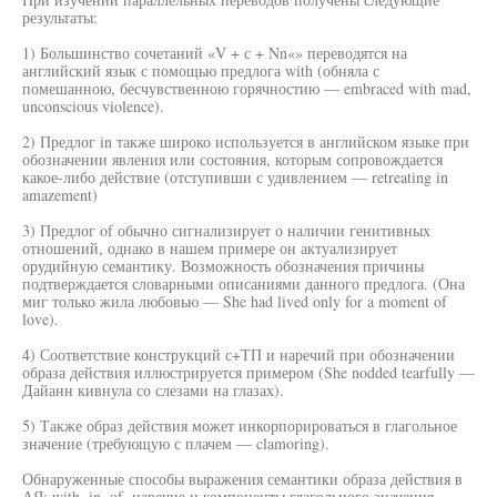
результаты:
1) Большинство сочетаний «V + с + Nn«» переводятся на
английский язык с помощью предлога with (обняла с
помешанною, бесчувственною горячностию — embraced with mad,
unconscious violence).
2) Предлог in также широко используется в английском языке при
обозначении явления или состояния, которым сопровождается
какое-либо действие (отступивши с удивлением — retreating in
amazement)
3) Предлог of обычно сигнализирует о наличии генитивных
отношений, однако в нашем примере он актуализирует
орудийную семантику. Возможность обозначения причины
подтверждается словарными описаниями данного предлога. (Она
миг только жила любовью — She had lived only for a moment of
love).
4) Соответствие конструкций с+ТП и наречий при обозначении
образа действия иллюстрируется примером (She nodded tearfully —
Дайанн кивнула со слезами на глазах).
5) Также образ действия может инкорпорироваться в глагольное
значение (требующую с плачем — clamoring).
Обнаруженные способы выражения семантики образа действия в
АЯ: with, in, of, наречие и компоненты глагольного значения,