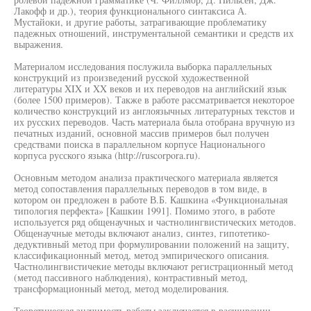
Лакофф и др.), теория функционального синтаксиса А.
Мустайоки, и другие работы, затрагивающие проблематику
падежных отношений, инструментальной семантики и средств их
выражения.
Материалом исследования послужила выборка параллельных
конструкций из произведений русской художественной
литературы XIX и XX веков и их переводов на английский язык
(более 1500 примеров). Также в работе рассматривается некоторое
количество конструкций из англоязычных литературных текстов и
их русских переводов. Часть материала была отобрана вручную из
печатных изданий, основной массив примеров был получен
средствами поиска в параллельном корпусе Национального
корпуса русского языка (http://ruscorpora.ru).
Основным методом анализа практического материала является
метод сопоставления параллельных переводов в том виде, в
котором он предложен в работе В.Б. Кашкина «Функциональная
типология перфекта» [Кашкин 1991]. Помимо этого, в работе
используется ряд общенаучных и частнолингвистических методов.
Общенаучные методы включают анализ, синтез, гипотетико-
дедуктивный метод при формулировании положений на защиту,
классификационный метод, метод эмпирического описания.
Частнолингвистичекие методы включают регистрационный метод
(метод пассивного наблюдения), контрастивный метод,
трансформационный метод, метод моделирования.
Теоретическая значимость работы заключается в расширении