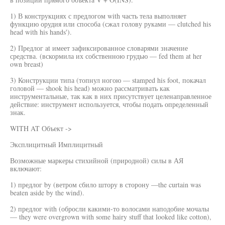
1) В конструкциях с предлогом with часть тела выполняет
функцию орудия или способа (сжал голову руками — clutched his
head with his hands').
2) Предлог at имеет зафиксированное словарями значение
средства. (вскормила их собственною грудью — fed them at her
own breast)
3) Конструкции типа (топнул ногою — stamped his foot, покачал
головой — shook his head) можно рассматривать как
инструментальные, так как в них присутствует целенаправленное
действие: инструмент используется, чтобы подать определенный
знак.
WITH AT Объект ->
Эксплицитный Имплицитный
Возможные маркеры стихийной (природной) силы в АЯ
включают:
1) предлог by (ветром сбило штору в сторону —the curtain was
beaten aside by the wind).
2) предлог with (обросли какими-то волосами наподобие мочалы
— they were overgrown with some hairy stuff that looked like cotton),