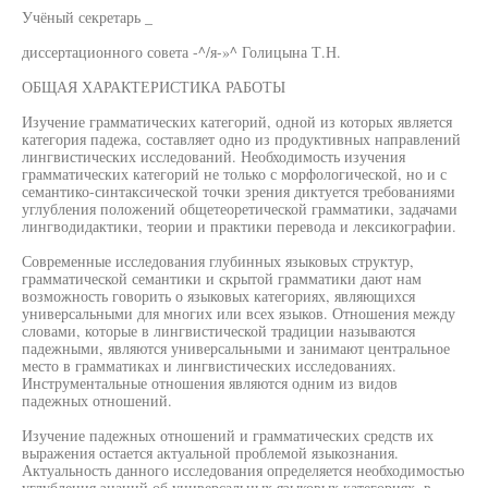
Учёный секретарь _
диссертационного совета -^/я-»^ Голицына Т.Н.
ОБЩАЯ ХАРАКТЕРИСТИКА РАБОТЫ
Изучение грамматических категорий, одной из которых является
категория падежа, составляет одно из продуктивных направлений
лингвистических исследований. Необходимость изучения
грамматических категорий не только с морфологической, но и с
семантико-синтаксической точки зрения диктуется требованиями
углубления положений общетеоретической грамматики, задачами
лингводидактики, теории и практики перевода и лексикографии.
Современные исследования глубинных языковых структур,
грамматической семантики и скрытой грамматики дают нам
возможность говорить о языковых категориях, являющихся
универсальными для многих или всех языков. Отношения между
словами, которые в лингвистической традиции называются
падежными, являются универсальными и занимают центральное
место в грамматиках и лингвистических исследованиях.
Инструментальные отношения являются одним из видов
падежных отношений.
Изучение падежных отношений и грамматических средств их
выражения остается актуальной проблемой языкознания.
Актуальность данного исследования определяется необходимостью
углубления знаний об универсальных языковых категориях, в