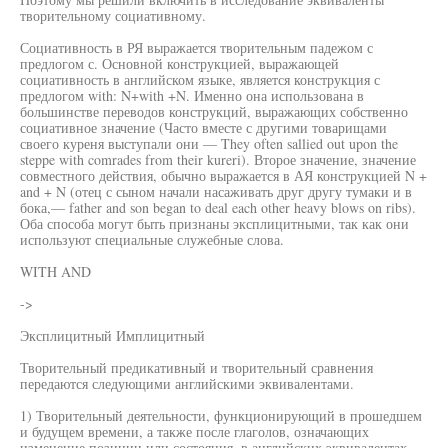
творительному социативному.
Социативность в РЯ выражается творительным падежом с
предлогом с. Основной конструкцией, выражающей
социативность в английском языке, является конструкция с
предлогом with: N+with +N. Именно она использована в
большинстве переводов конструкций, выражающих собственно
социативное значение (Часто вместе с другими товарищами
своего куреня выступали они — They often sallied out upon the
steppe with comrades from their kureri). Второе значение, значение
совместного действия, обычно выражается в АЯ конструкцией N +
and + N (отец с сыном начали насаживать друг другу тумаки и в
бока,— father and son began to deal each other heavy blows on ribs).
Оба способа могут быть признаны эксплицитными, так как они
используют специальные служебные слова.
WITH AND
->
Эксплицитный Имплицитный
Творительный предикативный и творительный сравнения
передаются следующими английскими эквивалентами.
1) Творительный деятельности, функционирующий в прошедшем
и будущем времени, а также после глаголов, означающих
изменение позиции или состояния, в английских эквивалентах,