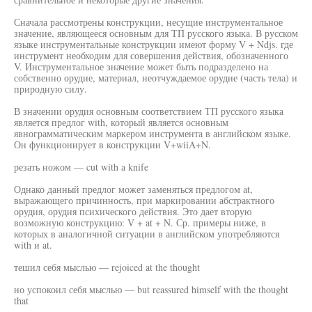
Сначала рассмотрены конструкции, несущие инструментальное
значение, являющееся основным для ТП русского языка. В русском
языке инструментальные конструкции имеют форму V + Ndjs. где
инструмент необходим для совершения действия, обозначенного
V. Инструментальное значение может быть подразделено на
собственно орудие, материал, неотчуждаемое орудие (часть тела) и
природную силу.
В значении орудия основным соответствием ТП русского языка
является предлог with, который является основным
явнограмматическим маркером инструмента в английском языке.
Он функционирует в конструкции V+wiiA+N.
резать ножом — cut with a knife
Однако данный предлог может заменяться предлогом at,
выражающего причинность, при маркировании абстрактного
орудия, орудия психического действия. Это дает вторую
возможную конструкцию: V + at + N. Ср. примеры ниже, в
которых в аналогичной ситуации в английском употребляются
with и at.
тешил себя мыслью — rejoiced at the thought
но успокоил себя мыслью — but reassured himself with the thought
that