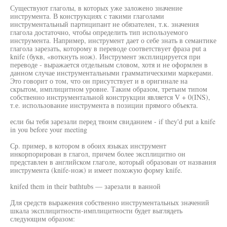
Существуют глаголы, в которых уже заложено значение
инструмента. В конструкциях с такими глаголами
инструментальный партиципант не обязателен, т.к. значения
глагола достаточно, чтобы определить тип используемого
инструмента. Например, инструмент дает о себе знать в семантике
глагола зарезать, которому в переводе соответствует фраза put a
knife (букв, «воткнуть нож). Инструмент эксплицируется при
переводе - выражается отдельным словом, хотя и не оформлен в
данном случае инструментальными грамматическими маркерами.
Это говорит о том, что он присутствует и в оригинале на
скрытом, имплицитном уровне. Таким образом, третьим типом
собственно инструментальной конструкции является V + 0(INS),
т.е. использование инструмента в позиции прямого объекта.
если бы тебя зарезали перед твоим свиданием - if they'd put a knife
in you before your meeting
Ср. пример, в котором в обоих языках инструмент
инкорпорирован в глагол, причем более эксплицитно он
представлен в английском глаголе, который образован от названия
инструмента (knife-нож) и имеет похожую форму knife.
knifed them in their bathtubs — зарезали в ванной
Для средств выражения собственно инструментальных значений
шкала эксплицитности-имплицитности будет выглядеть
следующим образом: