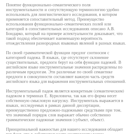
Понятие функционально-семантического поля
инструментальности и сопутствующую терминологию удобно
использовать для лингвистического исследования, в котором
применяется сопоставительный метод. Преимущество
использования функционально-семантических полей или
категорий в сопоставительных исследованиях описано A.B.
Бондарко, который на примере аспектуальности доказывает, что
такой подход обеспечивает наименьшую вероятность
отождествления разнородных языковых явлений в разных языках.
По своей грамматической функции предлог соотносим с
категорией падежа. В языках, где отсутствует склонение
существительных, предлоги берут на себя функции падежей. В
английском языке инструментальные значения распределены по
различным предлогам. Эти различные по своей семантике
предлоги в совокупности составляют важную часть средств
английского языка для выражения инструментальных отношений.
Инструментальный падеж является конкретным (семантическим)
падежом в терминах Е. Куриловича, так как его форма несет
собственную смысловую нагрузку. Инструменталь выражается в
языках, исследуемых в рамках данной диссертации,
преимущественно предложно-падежными средствами при том,
что значимый порядок слов выражает обычно собственно
грамматические падежные значения (субъект, объект).
Принципиальной важностью для нашего исследования обладает
тот факт, что в действительности инструменты всегда