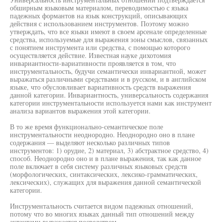
обширным языковым материалом, переводимостью с языка
падежных формантов на язык конструкций, описывающих
действия с использованием инструментов. Поэтому можно
утверждать, что все языки имеют в своем арсенале определенные
средства, используемые для выражения зоны смыслов, связанных
с понятием инструмента или средства, с помощью которого
осуществляется действие. Известная науке дихотомия
инвариантности-вариативности проявляется в том, что
инструментальность, будучи семантически инвариантной, может
выражаться различными средствами и в русском, и в английском
языке, что обусловливает вариативность средств выражения
данной категории. Инвариантность, универсальность содержания
категории инструментальности используется нами как инструмент
анализа вариантов выражения этой категории.
В то же время функционально-семантическое поле
инструментальности неоднородно. Неоднородно оно в плане
содержания — выделяют несколько различных типов
инструментов: 1) орудие, 2) материал, 3) абстрактное средство, 4)
способ. Неоднородно оно и в плане выражения, так как данное
поле включает в себя систему различных языковых средств
(морфологических, синтаксических, лексико-грамматических,
лексических), служащих для выражения данной семантической
категории.
Инструментальность считается видом падежных отношений,
потому что во многих языках данный тип отношений между
актантами выражается посредством