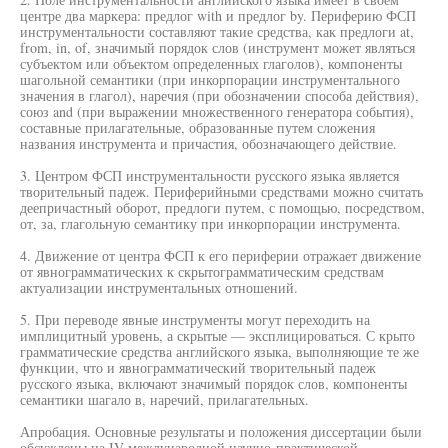
центре два маркера: предлог with и предлог by. Периферию ФСП
инструментальности составляют такие средства, как предлоги at,
from, in, of, значимый порядок слов (инструмент может являться
субъектом или объектом определенных глаголов), компоненты
шагольной семантики (при инкорпорации инструментального
значения в глагол), наречия (при обозначении способа действия),
союз and (при выражении множественного генератора события),
составные прилагательные, образованные путем сложения
названия инструмента и причастия, обозначающего действие.
3. Центром ФСП инструментальности русского языка является
творительный падеж. Периферийными средствами можно считать
деепричастный оборот, предлоги путем, с помощью, посредством,
от, за, глагольную семантику при инкорпорации инструмента.
4. Движение от центра ФСП к его периферии отражает движение
от явнограмматических к скрытограмматическим средствам
актуализации инструментальных отношений.
5. При переводе явные инструменты могут переходить на
имплицитный уровень, а скрытые — эксплицироваться. С крыто
грамматические средства английского языка, выполняющие те же
функции, что и явнограмматический творительный падеж
русского языка, включают значимый порядок слов, компоненты
семантики шагало в, наречий, прилагательных.
Апробация. Основные результаты и положения диссертации были
обсуждены на IV международной научно-практической