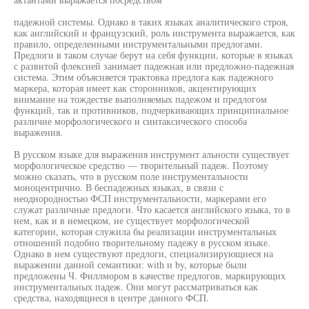
падежной системы. Однако в таких языках аналитического строя,
как английский и французский, роль инструмента выражается, как
правило, определенными инструментальными предлогами.
Предлоги в таком случае берут на себя функции, которые в языках
с развитой флексией занимает падежная или предложно-падежная
система. Этим объясняется трактовка предлога как падежного
маркера, которая имеет как сторонников, акцентирующих
внимание на тождестве выполняемых падежом и предлогом
функций, так и противников, подчеркивающих принципиальное
различие морфологического и синтаксического способа
выражения.
В русском языке для выражения инструмент альности существует
морфологическое средство — творительный падеж. Поэтому
можно сказать, что в русском поле инструментальности
моноцентрично. В беспадежных языках, в связи с
неоднородностью ФСП инструментальности, маркерами его
служат различные предлоги. Что касается английского языка, то в
нем, как и в немецком, не существует морфологической
категории, которая служила бы реализации инструментальных
отношений подобно творительному падежу в русском языке.
Однако в нем существуют предлоги, специализирующиеся на
выражении данной семантики: with и by, которые были
предложены Ч. Филлмором в качестве предлогов, маркирующих
инструментальных падеж. Они могут рассматриваться как
средства, находящиеся в центре данного ФСП.