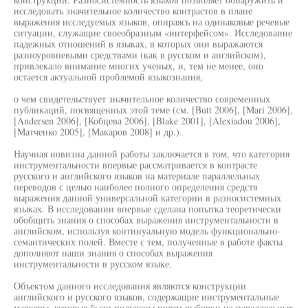
исследовать значительное количество контрастов в плане
выражения исследуемых языков, опираясь на одинаковые речевые
ситуации, служащие своеобразным «интерфейсом». Исследование
падежных отношений в языках, в которых они выражаются
разноуровневыми средствами (как в русском и английском),
привлекало внимание многих ученых, и, тем не менее, оно
остается актуальной проблемой языкознания,
о чем свидетельствует значительное количество современных
публикаций, посвященных этой теме (см. [Butt 2006], [Mari 2006],
[Andersen 2006], [Кобцева 2006], [Blake 2001], [Alexiadou 2006],
[Матченко 2005], [Макаров 2008] и др.).
Научная новизна данной работы заключается в том, что категория
инструментальности впервые рассматривается в контрасте
русского и английского языков на материале параллельных
переводов с целью наиболее полного определения средств
выражения данной универсальной категории в разносистемных
языках. В исследовании впервые сделана попытка теоретически
обобщить знания о способах выражения инструментальности в
английском, используя континуальную модель функционально-
семантических полей. Вместе с тем, полученные в работе факты
дополняют наши знания о способах выражения
инструментальности в русском языке.
Объектом данного исследования являются конструкции
английского и русского языков, содержащие инструментальные
маркеры, которые были получены путем выборки из параллельных