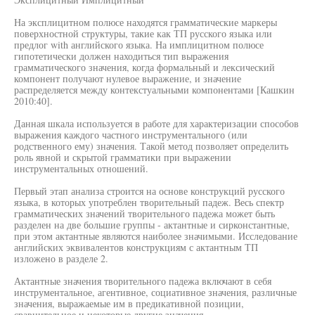
На эксплицитном полюсе находятся грамматические маркеры
поверхностной структуры, такие как ТП русского языка или
предлог with английского языка. На имплицитном полюсе
гипотетически должен находиться тип выражения
грамматического значения, когда формальный и лексический
компонент получают нулевое выражение, и значение
распределяется между контекстуальными компонентами [Кашкин
2010:40].
Данная шкала используется в работе для характеризации способов
выражения каждого частного инструментального (или
родственного ему) значения. Такой метод позволяет определить
роль явной и скрытой грамматики при выражении
инструментальных отношений.
Первый этап анализа строится на основе конструкций русского
языка, в которых употреблен творительный падеж. Весь спектр
грамматических значений творительного падежа может быть
разделен на две большие группы - актантные и сирконстантные,
при этом актантные являются наиболее значимыми. Исследование
английских эквивалентов конструкциям с актантным ТП
изложено в разделе 2.
Актантные значения творительного падежа включают в себя
инструментальное, агентивное, социативное значения, различные
значения, выражаемые им в предикативной позиции,
сравнительное и некоторые другие значения.