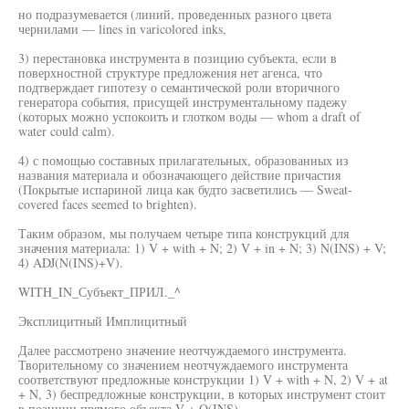
но подразумевается (линий, проведенных разного цвета
чернилами — lines in varicolored inks,
3) перестановка инструмента в позицию субъекта, если в
поверхностной структуре предложения нет агенса, что
подтверждает гипотезу о семантической роли вторичного
генератора события, присущей инструментальному падежу
(которых можно успокоить и глотком воды — whom a draft of
water could calm).
4) с помощью составных прилагательных, образованных из
названия материала и обозначающего действие причастия
(Покрытые испариной лица как будто засветились — Sweat-
covered faces seemed to brighten).
Таким образом, мы получаем четыре типа конструкций для
значения материала: 1) V + with + N; 2) V + in + N; 3) N(INS) + V;
4) ADJ(N(INS)+V).
WITH_IN_Субъект_ПРИЛ._^
Эксплицитный Имплицитный
Далее рассмотрено значение неотчуждаемого инструмента.
Творительному со значением неотчуждаемого инструмента
соответствуют предложные конструкции 1) V + with + N, 2) V + at
+ N, 3) беспредложные конструкции, в которых инструмент стоит
в позиции прямого объекта V + O(INS).