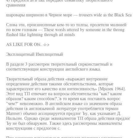
сравнения
шаровары шириною в Черное море — trousers wide as the Black Sea
Слова эти, произнесенные кем-то из толпы, пролетели молнией
по всем головам — These words uttered by someone in the throng
flashed like lightning through ail minds
AS LIKE FOR Obi. -i->
Эксплицитный Имплицитный
В разделе 3 рассмотрен творительный сирконстантный и
соответствующие конструкции английского языка.
Творительный образа действия «выражает внутреннее
определение действия такими обстоятельствами, которые
характеризуют его качество или интенсивность» [Мразек 1964].
Этот вид ТП отвечает на вопросы обстоятельства "как? каким
образом? каким способом?','в то время как поставить вопрос
"чем?" невозможно. В английском языке со значением образа
действия (в англоязычной литературе употребляется термин
Маппег) обычно ассоциируется предлог Ъу, как указывает Д.
Нильсен. Однако среди эквивалентов ТП образа действия предлог
Ъу не был обнаружен. Также здесь рассмотрены эквиваленты
конструкциям с предлогом с.
При изучении параллельных переводов получены следующие