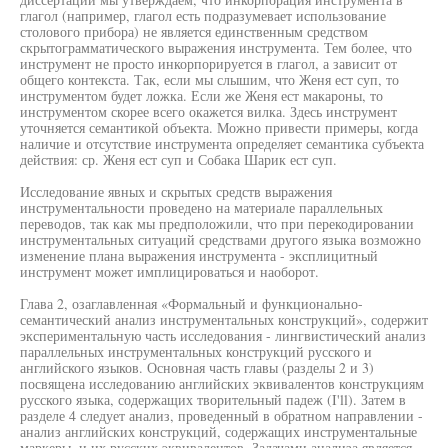
глагол (например, глагол есть подразумевает использование
столового прибора) не является единственным средством
скрытограмматического выражения инструмента. Тем более, что
инструмент не просто инкорпорируется в глагол, а зависит от
общего контекста. Так, если мы слышим, что Женя ест суп, то
инструментом будет ложка. Если же Женя ест макароны, то
инструментом скорее всего окажется вилка. Здесь инструмент
уточняется семантикой объекта. Можно привести примеры, когда
наличие и отсутствие инструмента определяет семантика субъекта
действия: ср. Женя ест суп и Собака Шарик ест суп.
Исследование явных и скрытых средств выражения
инструментальности проведено на материале параллельных
переводов, так как мы предположили, что при перекодировании
инструментальных ситуаций средствами другого языка возможно
изменение плана выражения инструмента - эксплицитный
инструмент может имплицироваться и наоборот.
Глава 2, озаглавленная «Формальный и функционально-
семантический анализ инструментальных конструкций», содержит
экспериментальную часть исследования - лингвистический анализ
параллельных инструментальных конструкций русского и
английского языков. Основная часть главы (разделы 2 и 3)
посвящена исследованию английских эквивалентов конструкциям
русского языка, содержащих творительный падеж (I'll). Затем в
разделе 4 следует анализ, проведенный в обратном направлении -
анализ английских конструкций, содержащих инструментальные
маркеры, и их русских эквивалентов. Задачами анализа является