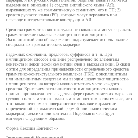
выделение и описание 1) средств английского языка (АЯ),
выражающих ту же грамматическую семантику, что и ТП; 2)
средств русского языка (РЯ), которые могут передавать при
переводе инструментальные конструкции АЯ.
Средства грамматико-контекстуального комплекса могут выражать
грамматические смыслы эксплицитно и имплицитно.
Эксплицитный способ выражения подразумевает использование
специальных грамматических маркеров:
падежных окончаний, предлогов, суффиксов и т. д. При
имплицитном способе значение распределено по элементам
контекста и лексической семантики слов в высказывании. В связи
с этим для определения принадлежности определенного средства
грамматико-контекстуального комплекса (ГКК) к эксплицитным
или имплицитным средствам мы вводим шкалу эксплицитности-
имплицитности, на которой можно отметить место каждого
средства. Критерием эксплицитности-имплицитности можно
принять принадлежность средства сфере грамматических маркеров
(условно назовем это формальным компонентом в том смысле, что
этот компонент имеет поверхностное языковое выражение
определенной грамматической формой или аналитическим
маркером), лексики или контекста. Подобная шкала будет
выглядеть следующим образом:
Форма Лексика Контекст ->
Эксплицитный Имплицитный