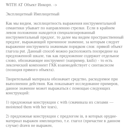
WITH AT Объект Инкорп. ->
Эксплицитный Имплицитный
Как мы видим, эксплицитность выражения инструментальной
семантики убывает по направлению стрелки. Если в крайнем
левом положении находится специализированный
инструментальный предлог, то далее мы видим пространственный
предлог, выражающий причинное значение, за которым следует
выражение инструмента значимым порядком слов: прямой объект
глагола put. Данный способ можно расположить посередине на
предложенной шкале, так как предложение содержит отдельное
слово, обозначающее инструмент (например, knife) - то есть
лексический компонент ГКК взаимодействует с синтаксисом
(позиция прямого объекта).
Творительный материала обозначает средство, расходуемое при
выполнении действия. Как показывает исследование примеров,
данное значение может выражаться с помощью следующих
конструкций:
1) предложные конструкции с with (смачивала их слезами —
moistened them with her tears),
2) предложные конструкции с предлогом in, в которых орудие-
материал выражен имплицитно, т.е. глагол (причастие в данном
случае) drawn не выражен,