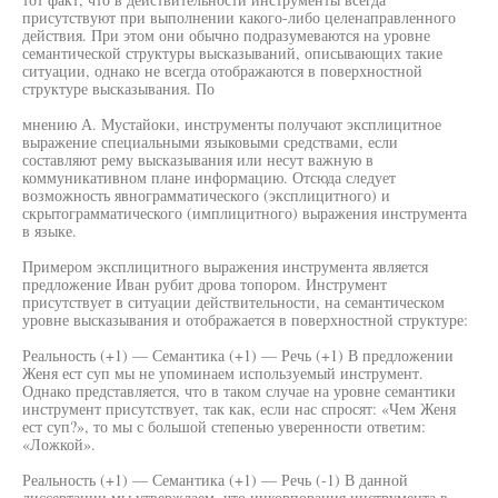
присутствуют при выполнении какого-либо целенаправленного
действия. При этом они обычно подразумеваются на уровне
семантической структуры высказываний, описывающих такие
ситуации, однако не всегда отображаются в поверхностной
структуре высказывания. По
мнению А. Мустайоки, инструменты получают эксплицитное
выражение специальными языковыми средствами, если
составляют рему высказывания или несут важную в
коммуникативном плане информацию. Отсюда следует
возможность явнограмматического (эксплицитного) и
скрытограмматического (имплицитного) выражения инструмента
в языке.
Примером эксплицитного выражения инструмента является
предложение Иван рубит дрова топором. Инструмент
присутствует в ситуации действительности, на семантическом
уровне высказывания и отображается в поверхностной структуре:
Реальность (+1) — Семантика (+1) — Речь (+1) В предложении
Женя ест суп мы не упоминаем используемый инструмент.
Однако представляется, что в таком случае на уровне семантики
инструмент присутствует, так как, если нас спросят: «Чем Женя
ест суп?», то мы с большой степенью уверенности ответим:
«Ложкой».
Реальность (+1) — Семантика (+1) — Речь (-1) В данной
диссертации мы утверждаем, что инкорпорация инструмента в