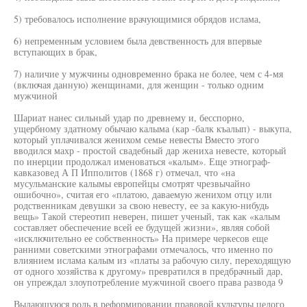
5) требовалось исполнение врачующимися обрядов ислама,
6) непременным условием была девственность для впервые
вступающих в брак,
7) наличие у мужчины одновременно брака не более, чем с 4-мя
(включая данную) женщинами, для женщин - только одним
мужчиной
Шариат нанес сильный удар по древнему и, бесспорно,
ущербному здатному обычаю калыма (кар -балк къалып) - выкупа,
который уплачивался женихом семье невесты Вместо этого
вводился махр - простой свадебный дар жениха невесте, который
по инерции продолжал именоваться «калым». Еще этнограф-
кавказовед А П Ипполитов (1868 г) отмечал, что «на
мусульманские калымы европейцы смотрят чрезвычайно
ошибочно», считая его «платою, даваемую женихом отцу или
родственникам девушки за свою невесту, ее за какую-нибудь
вещь» Такой стереотип неверен, пишет ученый, так как «калым
составляет обеспечение всей ее будущей жизни», являя собой
«исключительно ее собственность» На примере черкесов еще
ранними советскими этнографами отмечалось, что именно по
влиянием ислама калым из «платы за рабочую силу, переходящую
от одного хозяйства к другому» превратился в предбрачный дар,
он упреждал злоупотребление мужчиной своего права развода 9
Выдающуюся роль в реформировании правовой культуры целого