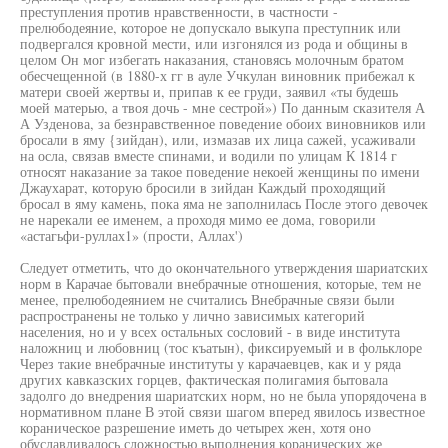
преступления против нравственности, в частности -
прелюбодеяние, которое не допускало выкупа преступник или
подвергался кровной мести, или изгонялся из рода и общины в
целом Он мог избегать наказания, становясь молочным братом
обесчещенной (в 1880-х гг в ауле Учкулан виновник прибежал к
матери своей жертвы и, припав к ее груди, заявил «ты будешь
моей матерью, а твоя дочь - мне сестрой») По данным сказителя А
А Узденова, за безнравственное поведение обоих виновников или
бросали в яму {зийдан), или, измазав их лица сажей, усаживали
на осла, связав вместе спинами, и водили по улицам К 1814 г
относят наказание за такое поведение некоей женщины по имени
Джаухарат, которую бросили в зийдан Каждый проходящий
бросал в яму камень, пока яма не заполнилась После этого девочек
не нарекали ее именем, а проходя мимо ее дома, говорили
«астагьфи-руллах1» (прости, Аллах')
Следует отметить, что до окончательного утверждения шариатских
норм в Карачае бытовали внебрачные отношения, которые, тем не
менее, прелюбодеянием не считались Внебрачные связи были
распространены не только у лично зависимых категорий
населения, но и у всех остальных сословий - в виде института
наложниц и любовниц (тос къатын), фиксируемый и в фольклоре
Через такие внебрачные институты у карачаевцев, как и у ряда
других кавказских горцев, фактическая полигамия бытовала
задолго до внедрения шариатских норм, но не была упорядочена в
нормативном плане В этой связи шагом вперед явилось известное
кораническое разрешение иметь до четырех жен, хотя оно
обуславливалось сложностью выполнения коранических же