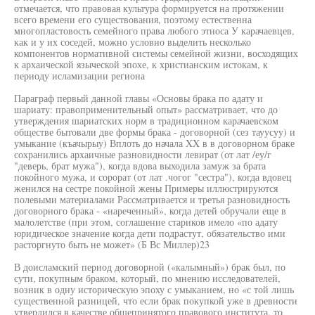
отмечается, что правовая культура формируется на протяжении
всего времени его существования, поэтому естественна
многопластовость семейного права любого этноса У карачаевцев,
как и у их соседей, можно условно выделить несколько
компонентов нормативной системы семейной жизни, восходящих
к архаической языческой эпохе, к христианским истокам, к
периоду исламизации региона
Параграф первый данной главы «Основы брака по адату и
шариату: правоприменительный опыт» рассматривает, что до
утверждения шариатских норм в традиционном карачаевском
обществе бытовали две формы брака - договорной (сез тауусуу) и
умыкание (къачырыу) Вплоть до начала XX в в договорном браке
сохранились архаичные разновидности левират (от лат /еу/г
"деверь, брат мужа"), когда вдова выходила замуж за брата
покойного мужа, и сорорат (от лат .чогог "сестра"), когда вдовец
женился на сестре покойной жены Примеры иллюстрируются
полевыми материалами Рассматривается и третья разновидность
договорного брака - «нареченный», когда детей обручали еще в
малолетстве (при этом, соглашение стариков имело «по адату
юридическое значение когда дети подрастут, обязательство ими
расторгнуто быть не может» (Б Вс Миллер)23
В доисламский период договорной («калымный») брак был, по
сути, покупным браком, который, по мнению исследователей,
возник в одну историческую эпоху с умыканием, но «с той лишь
существенной разницей, что если брак покупкой уже в древности
утвердился в качестве общепринятого правового института, то