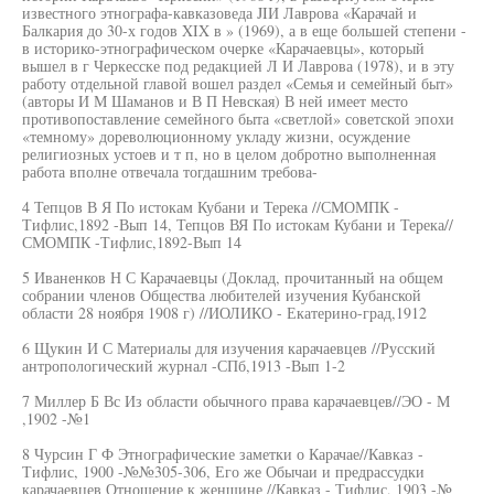
известного этнографа-кавказоведа JIИ Лаврова «Карачай и
Балкария до 30-х годов XIX в » (1969), а в еще большей степени -
в историко-этнографическом очерке «Карачаевцы», который
вышел в г Черкесске под редакцией Л И Лаврова (1978), и в эту
работу отдельной главой вошел раздел «Семья и семейный быт»
(авторы И М Шаманов и В П Невская) В ней имеет место
противопоставление семейного быта «светлой» советской эпохи
«темному» дореволюционному укладу жизни, осуждение
религиозных устоев и т п, но в целом добротно выполненная
работа вполне отвечала тогдашним требова-
4 Тепцов В Я По истокам Кубани и Терека //СМОМПК -
Тифлис,1892 -Вып 14, Тепцов ВЯ По истокам Кубани и Терека//
СМОМПК -Тифлис,1892-Вып 14
5 Иваненков Н С Карачаевцы (Доклад, прочитанный на общем
собрании членов Общества любителей изучения Кубанской
области 28 ноября 1908 г) //ИОЛИКО - Екатерино-град,1912
6 Щукин И С Материалы для изучения карачаевцев //Русский
антропологический журнал -СПб,1913 -Вып 1-2
7 Миллер Б Вс Из области обычного права карачаевцев//ЭО - М
,1902 -№1
8 Чурсин Г Ф Этнографические заметки о Карачае//Кавказ -
Тифлис, 1900 -№№305-306, Его же Обычаи и предрассудки
карачаевцев Отношение к женщине //Кавказ - Тифлис, 1903 -№