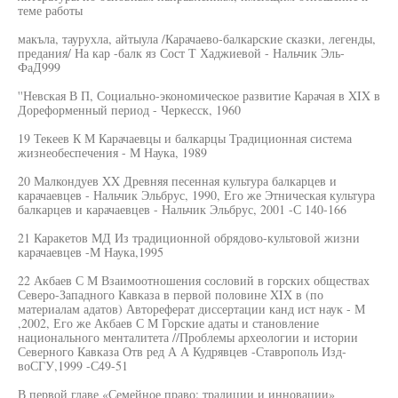
теме работы
макъла, таурухла, айтыула /Карачаево-балкарские сказки, легенды,
предания/ На кар -балк яз Сост Т Хаджиевой - Нальчик Эль-
ФаД999
''Невская В П, Социально-экономическое развитие Карачая в XIX в
Дореформенный период - Черкесск, 1960
19 Текеев К М Карачаевцы и балкарцы Традиционная система
жизнеобеспечения - М Наука, 1989
20 Малкондуев XX Древняя песенная культура балкарцев и
карачаевцев - Нальчик Эльбрус, 1990, Его же Этническая культура
балкарцев и карачаевцев - Нальчик Эльбрус, 2001 -С 140-166
21 Каракетов МД Из традиционной обрядово-культовой жизни
карачаевцев -М Наука,1995
22 Акбаев С М Взаимоотношения сословий в горских обществах
Северо-Западного Кавказа в первой половине XIX в (по
материалам адатов) Автореферат диссертации канд ист наук - М
,2002, Его же Акбаев С М Горские адаты и становление
национального менталитета //Проблемы археологии и истории
Северного Кавказа Отв ред А А Кудрявцев -Ставрополь Изд-
воСГУ,1999 -С49-51
В первой главе «Семейное право: традиции и инновации»