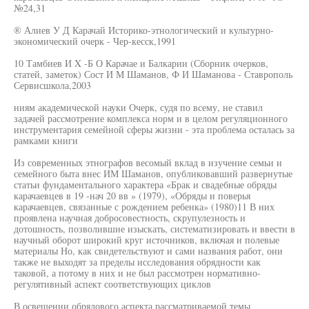
№24,31
® Алиев У Д Карачай Историко-этнологический и культурно-
экономический очерк - Чер-кесск,1991
10 Тамбиев И X -Б О Карачае и Балкарии (Сборник очерков,
статей, заметок) Сост И М Шаманов, Ф И Шаманова - Ставрополь
Сервисшкола,2003
ниям академической науки Очерк, судя по всему, не ставил
задачей рассмотрение комплекса норм и в целом регуляционного
инструментария семейной сферы жизни - эта проблема осталась за
рамками книги
Из современных этнографов весомый вклад в изучение семьи и
семейного быта внес ИМ Шаманов, опубликовавший развернутые
статьи фундаментального характера «Брак и свадебные обряды
карачаевцев в 19 -нач 20 вв » (1979), «Обряды и поверья
карачаевцев, связанные с рождением ребенка» (1980)11 В них
проявлена научная добросовестность, скрупулезность и
дотошность, позволившие изыскать, систематизировать и ввести в
научный оборот широкий круг источников, включая и полевые
материалы Но, как свидетельствуют и сами названия работ, они
также не выходят за пределы исследования обрядности как
таковой, а потому в них и не был рассмотрен нормативно-
регулятивный аспект соответствующих циклов
В освещении обрядового аспекта рассматриваемой темы