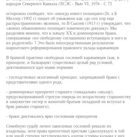
народов Северного Кавказа /ЛСЭС - Вып VI, 1976 - С 72
осторожно сообщает, что «иногда невест похищают»26, а Б
Миллер (1902 г) пишет об умыкании как «до сих пор еще
распространенном» явлении, то В Сысоев (1913 г) утверждает, что
«жених обыкновенно похищает намеченную девушку» Мы
разделяем мнение, что к началу XX в доминировали браки,
совершаемые «по свободному соглашению вступающих в него и
их родителей» 7 Это было непосредственным результатом
шариатского реформирования правового уклада карачаевцев
В брачной практике свободных сословий карачаевцев (как, в
принципе, и балкарцев) существовал целый ряд условий,
диктовавшихся адат-ными нормами
- господствовал экзогамный принцип, запрещавший браки с
представителями одного рода,
- доминировал приоритет старшего (тамадалыкъ сакьлау),
предусматривавший строгую очередь по возрастному старшинству
в замужестве сестер и женитьбе братьев (младший не вступал в
брак раньше старшего),
- браки диктовались ярко сословным принципом
Семейную судьбу лично зависимых сословий решали их
владельцы, хотя права крепостных крестьян (джоллукъул) в той
или иной степени регулировались адатом (суммы калыма у них