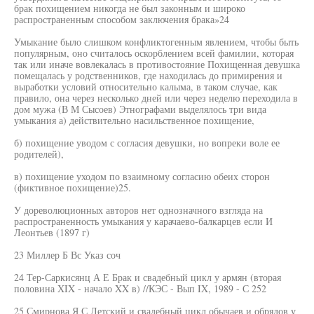
брак похищением никогда не был законным и широко
распространенным способом заключения брака»24
Умыкание было слишком конфликтогенным явлением, чтобы быть
популярным, оно считалось оскорблением всей фамилии, которая
так или иначе вовлекалась в противостояние Похищенная девушка
помещалась у родственников, где находилась до примирения и
выработки условий относительно калыма, в таком случае, как
правило, она через несколько дней или через неделю переходила в
дом мужа (В М Сысоев) Этнографами выделялось три вида
умыкания а) действительно насильственное похищение,
б) похищение уводом с согласия девушки, но вопреки воле ее
родителей),
в) похищение уходом по взаимному согласию обеих сторон
(фиктивное похищение)25.
У дореволюционных авторов нет однозначного взгляда на
распространенность умыкания у карачаево-балкарцев если И
Леонтьев (1897 г)
23 Миллер Б Вс Указ соч
24 Тер-Саркисянц А Е Брак и свадебный цикл у армян (вторая
половина XIX - начало XX в) //КЭС - Вып IX, 1989 - С 252
25 Смирнова Я С Детский и свадебный цикл обычаев и обрядов у