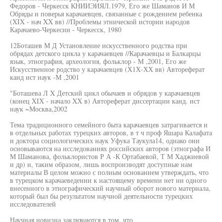
Федоров - Черкесск КНИИЭИЯЛ.1979, Его же Шаманов И М
Обряды и поверья карачаевцев, связанные с рождением ребенка
(XIX - нач XX вв) //Проблемы этнической истории народов
Карачаево-Черкесии - Черкесск, 1980
12Боташев М Д Установление искусственного родства при
обрядах детского цикла у карачаевцев //Карачаевцы и Балкарцы
язык, этнография, археология, фольклор - М ,2001, Его же
Искусственное родство у карачаевцев (Х1Х-ХХ вв) Автореферат
канд ист наук -М ,2001
"Боташева Л X Детский цикл обычаев и обрядов у карачаевцев
(конец XIX - начало XX в) Автореферат диссертации канд. ист
наук ~Москва,2002
Тема традиционного семейного быта карачаевцев затрагивается и
в отдельных работах турецких авторов, в т ч проф Яшара Калафата
и доктора социологических наук Уфука Таукула14, однако они
основываются на исследованиях российских авторов (этнографа И
М Шаманова, фольклористов Р А -К Ортабаевой, Т М Хаджиевой
и др) и, таким образом, лишь воспроизводят доступные нам
материалы В целом можно с полным основанием утверждать, что
в турецком карачаеведении к настоящему времени нет ни одного
внесенного в этнографический научный оборот нового материала,
который был бы результатом научной деятельности турецких
исследователей
Научная новизна заключаются в том, что