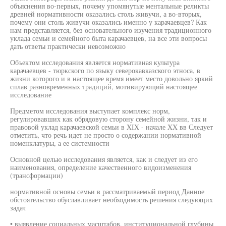
объяснения во-первых, почему упомянутые ментальные реликты
древней нормативности оказались столь живучи, а во-вторых,
почему они столь живучи оказались именно у карачаевцев? Как
нам представляется, без основательного изучения традиционного
уклада семьи и семейного быта карачаевцев, на все эти вопросы
дать ответы практически невозможно
Объектом исследования является нормативная культура
карачаевцев - тюркского по языку северокавказского этноса, в
жизни которого и в настоящее время имеет место довольно яркий
сплав разновременных традиций, мотивирующий настоящее
исследование
Предметом исследования выступает комплекс норм,
регулировавших как обрядовую сторону семейной жизни, так и
правовой уклад карачаевской семьи в XIX - начале XX вв Следует
отметить, что речь идет не просто о содержании нормативной
номенклатуры, а ее системности
Основной целью исследования является, как и следует из его
наименования, определение качественного видоизменения
(трансформации)
нормативной основы семьи в рассматриваемый период Данное
обстоятельство обуславливает необходимость решения следующих
задач
• выявление социальных масштабов, институциональной глубины