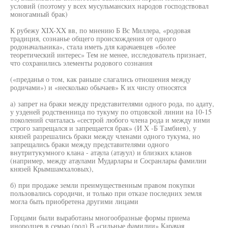
условий (поэтому у всех мусульманских народов господствовал
моногамный брак)
К рубежу XIX-XX вв, по мнению Б Вс Миллера, «родовая
традиция, сознанье общего происхождения от одного
родоначальника», стала иметь для карачаевцев «более
теоретический интерес» Тем не менее, исследователь признает,
что сохранились элементы родового сознания
(«преданья о том, как раньше слагались отношения между
родичами») и «несколько обычаев» К их числу относятся
а) запрет на браки между представителями одного рода, по адату,
у узденей родственница по тукуму по отцовской линии на 10-15
поколений считалась «сестрой любого члена рода и между ними
строго запрещался и запрещается брак» (И X -Б Тамбиев), у
князей разрешались браки между членами одного тукума, но
запрещались браки между представителями одного
внутритукумного клана - атаула (атауул) и близких кланов
(например, между атаулами Мударлары и Сосранлары фамилии
князей Крымшамхаловых),
б) при продаже земли преимущественным правом покупки
пользовались сородичи, и только при отказе последних земля
могла быть приобретена другими лицами
Горцами были выработаны многообразные формы приема
инородцев в семью (род) В «сильные фамилии» Карачая