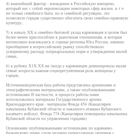
4) важнейший фактор - вхождение в Российскую империю,
который нес с собой европеизацию некоторых сфер жизни, в т ч
не только семейного быта, но и семейной регуляции, это
позволило горцам существенно обогатить свою семейно-правовую
культуру,
5) к началу XX в семейно-бытовой уклад карачаевцев в целом был
более-менее приспособлен к рыночным отношениям, в которые
интенсивно вовлекались и горные регионы Юга России, именно
приобщение к всероссийскому рынку способствовало
ускоренному распаду патриархальных норм и утверждению малой
семьи,
6) к рубежу Х1Х-ХХ вв (когда у карачаевцев доминировала малая
семья) возросла важная социорегулятивная роль женщины у
горцев,
Источниковедческая база работы представлена архивными и
этнографическими материалами, а также опубликованными
источниками В частности, в процессе работы нами
использовались материалы Государственного архива
Краснодарского края - материалы Фонда 454 (Канцелярия
начальника Кубанской области и наказного атамана Кубанского
казачьего войска), Фонда 774 (Канцелярия помощника начальника
Кубанской области по управлению горцами)
Основными опубликованными источниками по карачаево-
балкарскому праву стали недавно переизданные (впервые с