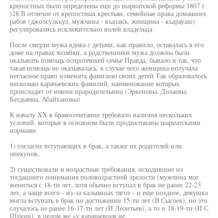
крепостных были определены еще до шариатской реформы 1807 г
)28 В отличие от крепостных крестьян, семейные права домашних
рабов (джолсузкъул, мужчина - къазакъ, женщина - къарауаш)
регулировались исключительно волей владельца
После смерти мужа вдова с детьми, как правило, оставалась в его
доме на правах хозяйки, а родственники мужа должны были
оказывать помощь осиротевшей семье Правда, бывало и так, что
такая помощь не оказывалась, в случае чего женщина получала
негласное право изменить фамилию своих детей Так образовалось
несколько карачаевских фамилий, наименование которых
происходит от имени прародительниц (Эркеновы, Долаевы,
Батдыевы, Абайхановы)
К началу XX в бракосочетание требовало наличия нескольких
условий. которые в основном были продиктованы шариатскими
нормами
1) согласие вступающих в брак, а также их родителей или
опекунов,
2) существовали и возрастные требования, исходившие из
тогдашнего понимания половозрастной зрелости (мужчина мог
жениться с 18-ти лет, хотя обычно вступал в брак не ранее 22-23
лет, а чаще всего - из-за калымных тягот - и еще позднее, девушка
могла вступать в брак по достижении 15-ти лет (В Сысоев), но это
случалось не ранее 16-17-ти лет (И Леонтьев), а то и 18-19-ти (И С
Щукин), в целом же «у карачаевцев не