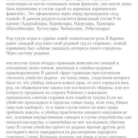
чужеземцы не могли основывать новые фамилии, они могли лишь
быть принятыми в состав одной из коренных карачаевских
фамилий». Это оформлялось через обряд прохождения «под
палкой» В данном разделе излагается фамильный состав 9-ти
каумов (Адурхайлары, Будиянлары, Наурузары, Трамлары,
Шапгибеклери, Хустослары, Чибишлери, Лебусхалары)
Род-тукум играл в судьбах семей значительную роль В Карачае
ранее «каждый род имел свой родовой суд из стариков», всякий
карачаевец был «обязан защищать интересы своего сородича»
Через систему родовых
институтов тукум обладал правовым комплексом санкций в
отношении своих членов, виновных в семейно-родовых
правонарушениях В данной сфере страшным преступлением
считалось убийство родича - не члена семьи, следствием которого
было то, что убийца лишался всяких прав, от него отрекался весь
род, он объявлялся вне закона или изгонялся из общины, или его
попросту продавали на сторону Решение о наказании
принималось советом стариков всех семейств тукума Если же
убийство происходило в пределах семьи (напр, если отец убивал
сына или наоборот), то в таком случае никто не имел права
требовать выкупа, и убийца практически никакого наказания не
нес, исключая имущественные санкции в случае отцеубийства сын
лишался наследства, а сыноубийца не мог наследовать убитому
сыну В случае убийства одного из родных братьев другим дело
последнего могло передаваться на рассмотрение народного
судилища (¡пере) Большим позором для семьи и рода считались