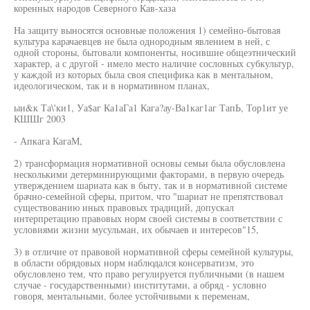
коренных народов Северного Кав-хаза
На защиту выносятся основные положения 1) семейно-бытовая
культура карачаевцев не была однородным явлением в ней, с
одной стороны, бытовали компоненты, носившие общеэтнический
характер, а с другой - имело место наличие сословных субкультур,
у каждой из которых была своя специфика как в ментальном,
идеологическом, так и в нормативном планах,
ыи&к Та\'ки1, Уа$аг Ка1аГа1 Кага?ау-Ва1каг1аг ТапЬ, Тор1ит уе
КШШг 2003
- Апкага КагаМ,
2) трансформация нормативной основы семьи была обусловлена
несколькими детерминирующими факторами, в первую очередь
утверждением шариата как в быту, так и в нормативной системе
брачно-семейной сферы, притом, что "шариат не препятствовал
существованию иных правовых традиций, допускал
интерпретацию правовых норм своей системы в соответствии с
условиями жизни мусульман, их обычаев и интересов"15,
3) в отличие от правовой нормативной сферы семейной культуры,
в области обрядовых норм наблюдался консерватизм, это
обусловлено тем, что право регулируется публичными (в нашем
случае - государственными) институтами, а обряд - условно
говоря, ментальными, более устойчивыми к переменам,