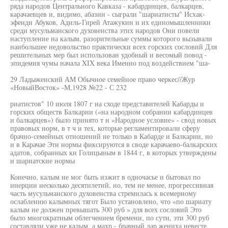
ряда народов Центрального Кавказа - кабардинцев, балкарцев,
карачаевцев и, видимо, абазин - сыграли "шариатисты" Исхак-
эфенди Абуков, Адиль-Гирей Атажукин и их единомышленники
среди мусульманского духовенства этих народов Они повели
наступление на калым, разорительные суммы которого вызывали
наибольшее недовольство практически всех горских сословий Для
решительных мер был использован удобный и весомый повод -
эпидемия чумы начала XIX века Именно под воздействием "ша-
29 Ладыженский АМ Обычное семейное право черкес//Жур
«НовыйВосток» -М,1928 №22 - С 232
риатистов" 10 июля 1807 г на сходе представителей Кабарды и
горских обществ Балкарии («на народном собрании кабардинцев
и балкарцев») было принято т н «Народное условие» - свод новых
правовых норм, в т ч и тех, которые регламентировали сферу
брачно-семейных отношений не только в Кабарде и Балкарии, но
и в Карачае Эти нормы фиксируются в своде карачаево-балкарских
адатов, собранных кн Голицыным в 1844 г, в которых утверждены
и шариатские нормы
Конечно, калым не мог быть изжит в одночасье и бытовал по
инерции несколько десятилетий, но, тем не менее, прогрессивная
часть мусульманского духовенства стремилась к всемерному
ослаблению калымных тягот Было установлено, что «по шариату
калым не должен превышать 300 руб » для всех сословий Это
было многократным облегчением бремени, по сути, эти 300 руб
составляли уже не калым, а махр - брачный дар жениха невесте,