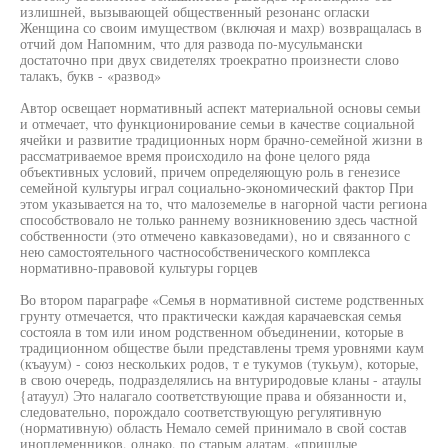
излишней, вызывающей общественный резонанс огласки
Женщина со своим имуществом (включая и махр) возвращалась в
отчий дом Напомним, что для развода по-мусульмански
достаточно при двух свидетелях троекратно произнести слово
талакъ, букв - «развод»
Автор освещает нормативный аспект материальной основы семьи
и отмечает, что функционирование семьи в качестве социальной
ячейки и развитие традиционных норм брачно-семейной жизни в
рассматриваемое время происходило на фоне целого ряда
объективных условий, причем определяющую роль в генезисе
семейной культуры играл социально-экономический фактор При
этом указывается на то, что малоземелье в нагорной части региона
способствовало не только раннему возникновению здесь частной
собственности (это отмечено кавказоведами), но и связанного с
нею самостоятельного частнособственического комплекса
нормативно-правовой культуры горцев
Во втором параграфе «Семья в нормативной системе родственных
грунту отмечается, что практически каждая карачаевская семья
состояла в том или ином родственном объединении, которые в
традиционном обществе были представлены тремя уровнями каум
(къауум) - союз нескольких родов, т е тукумов (тукьум), которые,
в свою очередь, подразделялись на внтуриродовые кланы - атаулы
{атауул) Это налагало соответствующие права и обязанности и,
следовательно, порождало соответствующую регулятивную
(нормативную) область Немало семей принимало в свой состав
иноплеменников, однако, по старым адатам, «пришлые