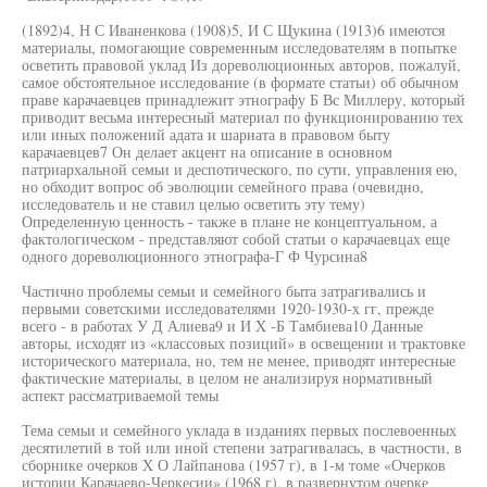
(1892)4, Н С Иваненкова (1908)5, И С Щукина (1913)6 имеются
материалы, помогающие современным исследователям в попытке
осветить правовой уклад Из дореволюционных авторов, пожалуй,
самое обстоятельное исследование (в формате статьи) об обычном
праве карачаевцев принадлежит этнографу Б Вс Миллеру, который
приводит весьма интересный материал по функционированию тех
или иных положений адата и шариата в правовом быту
карачаевцев7 Он делает акцент на описание в основном
патриархальной семьи и деспотического, по сути, управления ею,
но обходит вопрос об эволюции семейного права (очевидно,
исследователь и не ставил целью осветить эту тему)
Определенную ценность - также в плане не концептуальном, а
фактологическом - представляют собой статьи о карачаевцах еще
одного дореволюционного этнографа-Г Ф Чурсина8
Частично проблемы семьи и семейного быта затрагивались и
первыми советскими исследователями 1920-1930-х гг, прежде
всего - в работах У Д Алиева9 и И X -Б Тамбиева10 Данные
авторы, исходят из «классовых позиций» в освещении и трактовке
исторического материала, но, тем не менее, приводят интересные
фактические материалы, в целом не анализируя нормативный
аспект рассматриваемой темы
Тема семьи и семейного уклада в изданиях первых послевоенных
десятилетий в той или иной степени затрагивалась, в частности, в
сборнике очерков X О Лайпанова (1957 г), в 1-м томе «Очерков
истории Карачаево-Черкесии» (1968 г), в развернутом очерке