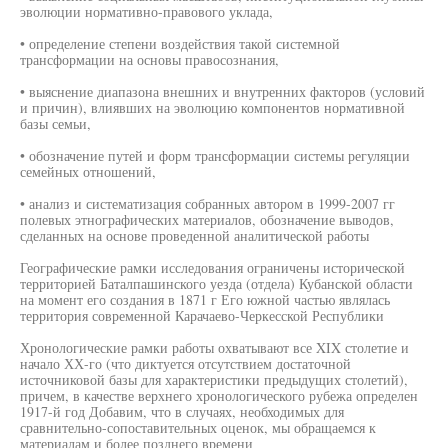
эволюции нормативно-правового уклада,
• определение степени воздействия такой системной
трансформации на основы правосознания,
• выяснение диапазона внешних и внутренних факторов (условий
и причин), влиявших на эволюцию компонентов нормативной
базы семьи,
• обозначение путей и форм трансформации системы регуляции
семейных отношений,
• анализ и систематизация собранных автором в 1999-2007 гг
полевых этнографических материалов, обозначение выводов,
сделанных на основе проведенной аналитической работы
Географические рамки исследования ограничены исторической
территорией Баталпашинского уезда (отдела) Кубанской области
на момент его создания в 1871 г Его южной частью являлась
территория современной Карачаево-Черкесской Республики
Хронологические рамки работы охватывают все XIX столетие и
начало ХХ-го (что диктуется отсутствием достаточной
источниковой базы для характеристики предыдущих столетий),
причем, в качестве верхнего хронологического рубежа определен
1917-й год Добавим, что в случаях, необходимых для
сравнительно-сопоставительных оценок, мы обращаемся к
материалам и более позднего времени