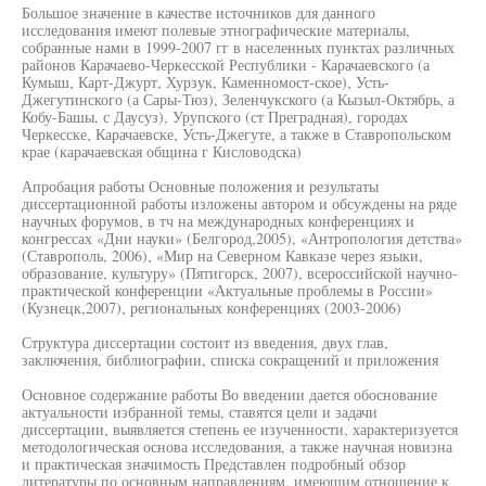
Большое значение в качестве источников для данного
исследования имеют полевые этнографические материалы,
собранные нами в 1999-2007 гг в населенных пунктах различных
районов Карачаево-Черкесской Республики - Карачаевского (а
Кумыш, Карт-Джурт, Хурзук, Каменномост-ское), Усть-
Джегутинского (а Сары-Тюз), Зеленчукского (а Кызыл-Октябрь, а
Кобу-Башы, с Даусуз), Урупского (ст Преградная), городах
Черкесске, Карачаевске, Усть-Джегуте, а также в Ставропольском
крае (карачаевская община г Кисловодска)
Апробация работы Основные положения и результаты
диссертационной работы изложены автором и обсуждены на ряде
научных форумов, в тч на международных конференциях и
конгрессах «Дни науки» (Белгород,2005), «Антропология детства»
(Ставрополь, 2006), «Мир на Северном Кавказе через языки,
образование, культуру» (Пятигорск, 2007), всероссийской научно-
практической конференции «Актуальные проблемы в России»
(Кузнецк,2007), региональных конференциях (2003-2006)
Структура диссертации состоит из введения, двух глав,
заключения, библиографии, списка сокращений и приложения
Основное содержание работы Во введении дается обоснование
актуальности избранной темы, ставятся цели и задачи
диссертации, выявляется степень ее изученности, характеризуется
методологическая основа исследования, а также научная новизна
и практическая значимость Представлен подробный обзор
литературы по основным направлениям, имеющим отношение к