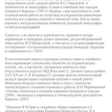
определенную роль сыграли работы Я С Смирновой, в
особенности ее монография «Семья и семейный быт народов
Северного Кавказа» (1983 г) Видимо, сама масштабность этой
основательной работы не позволяла исследователю равномерно
осветить все стороны сложной и объемной темы Тем не менее,
научная и методологическая значимость указанной монографии
остается непреходящей
Схожесть, а во многом и идентичность, правового уклада
карачаевцев и балкарцев делают ценными для рассматриваемой
темы работы М Ч Кучмезовой, в том числе и ее монографическое
исследование «Со-ционормативная культура балкарцев традиции
и современность» (7003)
В постсоветский период отдельные аспекты семьи и семейного
быта карачаевцев становились объектом исследовательских
усилий, это, в частности, интересные работы по теме
искусственного родства (МД Бота-шев)12, детского цикла рубежа
Х1Х-ХХ вв (Л X Боташева)13, которые внесли положительный
вклад в предысторию освещения проблем в нашей работе
Некоторые вопросы семейного быта в связи с генезисом
этнокультурного сознания отражены в работах И И Маремшаовой
«Основы этнического сознания карачаево-балкарского народа»
(2000), «Балкарцы и карачаевцы в этнокультурном пространстве
Кавказа» (2003)
"Шаманов И М Брак и свадебные обряды карачаевцев в //
Археология и этнография Карачаево-Черкесии Отв ред Я А