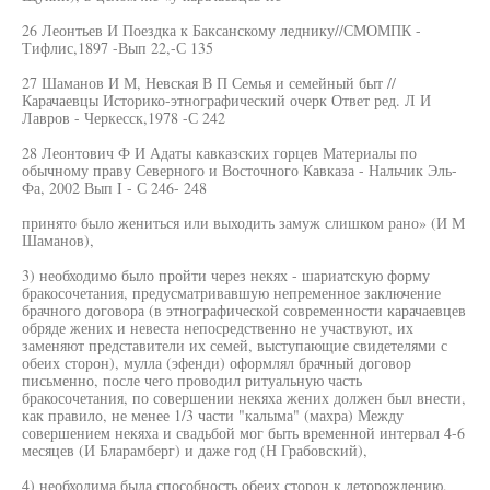
26 Леонтьев И Поездка к Баксанскому леднику//СМОМПК -
Тифлис,1897 -Вып 22,-С 135
27 Шаманов И М, Невская В П Семья и семейный быт //
Карачаевцы Историко-этнографический очерк Ответ ред. Л И
Лавров - Черкесск,1978 -С 242
28 Леонтович Ф И Адаты кавказских горцев Материалы по
обычному праву Северного и Восточного Кавказа - Нальчик Эль-
Фа, 2002 Вып I - С 246- 248
принято было жениться или выходить замуж слишком рано» (И М
Шаманов),
3) необходимо было пройти через некях - шариатскую форму
бракосочетания, предусматривавшую непременное заключение
брачного договора (в этнографической современности карачаевцев
обряде жених и невеста непосредственно не участвуют, их
заменяют представители их семей, выступающие свидетелями с
обеих сторон), мулла (эфенди) оформлял брачный договор
письменно, после чего проводил ритуальную часть
бракосочетания, по совершении некяха жених должен был внести,
как правило, не менее 1/3 части "калыма" (махра) Между
совершением некяха и свадьбой мог быть временной интервал 4-6
месяцев (И Бларамберг) и даже год (Н Грабовский),
4) необходима была способность обеих сторон к деторождению,