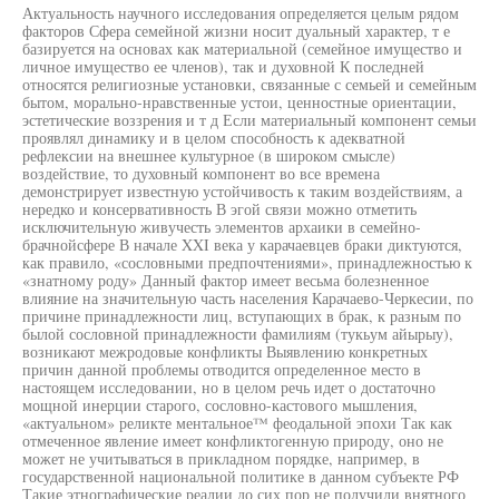
Актуальность научного исследования определяется целым рядом
факторов Сфера семейной жизни носит дуальный характер, т е
базируется на основах как материальной (семейное имущество и
личное имущество ее членов), так и духовной К последней
относятся религиозные установки, связанные с семьей и семейным
бытом, морально-нравственные устои, ценностные ориентации,
эстетические воззрения и т д Если материальный компонент семьи
проявлял динамику и в целом способность к адекватной
рефлексии на внешнее культурное (в широком смысле)
воздействие, то духовный компонент во все времена
демонстрирует известную устойчивость к таким воздействиям, а
нередко и консервативность В эгой связи можно отметить
исключительную живучесть элементов архаики в семейно-
брачнойсфере В начале XXI века у карачаевцев браки диктуются,
как правило, «сословными предпочтениями», принадлежностью к
«знатному роду» Данный фактор имеет весьма болезненное
влияние на значительную часть населения Карачаево-Черкесии, по
причине принадлежности лиц, вступающих в брак, к разным по
былой сословной принадлежности фамилиям (тукьум айырыу),
возникают межродовые конфликты Выявлению конкретных
причин данной проблемы отводится определенное место в
настоящем исследовании, но в целом речь идет о достаточно
мощной инерции старого, сословно-кастового мышления,
«актуальном» реликте ментальное™ феодальной эпохи Так как
отмеченное явление имеет конфликтогенную природу, оно не
может не учитываться в прикладном порядке, например, в
государственной национальной политике в данном субъекте РФ
Такие этнографические реалии до сих пор не получили внятного