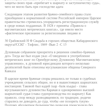
защиты своих прав «прибегает к шариату и заступничеству суда»,
чего не могло быть при господстве адата
Следующим этапом развития брачно-семейного права стало
приобщение к нормативной системе Российской империи Царское
правительство стремилось упорядочить регистрационную службу
в среде новых подданных. В 1828 г приняты «Правила о
магометанских метрических книгах», где имело место
«фактическое признание за религиозными лицами и
30 Грабовский Н Ф Свадьба в горских обществах Кабардинского
округа//ССКГ - Тифлис, 1869 -Вып 2 -С 13
Духовным собранием приоритета в решении семейно-брачных
дел» Тогда же был издан указ «О введении в употребление
метрических книг по Оренбургскому Духовному Магометанскому
управлению», к духовной юрисдикции которого несколько
десятилетий были отнесены мусульманские общины Северного
Кавказа
В царское время брачные споры решались не только в судебных
учреждениях сельских общин, но и в вышестоящих шариатских
инстанциях Таковой был кадий (кар -балк къады) - глава
мусульманского духовенства Карачая и одновременно высший
шариатский судья (глава судопроизводства по шариату) Как
правило, спор между разводящимися, по традиции, родичи
старались не доводить до суда, чтобы «не позорить тукум»
Поэтому абсолютное большинство разводов происходило без