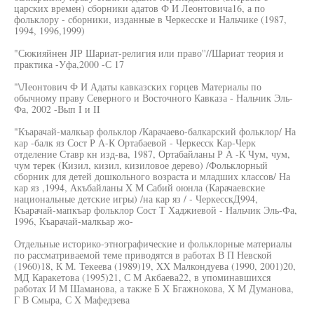
царских времен) сборники адатов Ф И Леонтовича16, а по
фольклору - сборники, изданные в Черкесске и Нальчике (1987,
1994, 1996,1999)
"Сюкияйнен JIР Шариат-религия или право''//Шариат теория и
практика -Уфа,2000 -С 17
"\Леонтович Ф И Адаты кавказских горцев Материалы по
обычному праву Северного и Восточного Кавказа - Нальчик Эль-
Фа, 2002 -Вып I и II
"Къарачай-малкьар фольклор /Карачаево-балкарский фольклор/ На
кар -балк яз Сост Р А-К Ортабаевой - Черкесск Кар-Черк
отделение Ставр кн изд-ва, 1987, Ортабайланы Р А -К Чум, чум,
чум терек (Кизил, кизил, кизиловое дерево) /Фольклорный
сборник для детей дошкольного возраста и младших классов/ На
кар яз ,1994, Акъбайланы X М Сабий оюнла (Карачаевские
национальные детские игры) /на кар яз / - ЧеркесскД994,
Къарачай-мапкъар фольклор Сост Т Хаджиевой - Нальчик Эль-Фа,
1996, Къарачай-малкьар жо-
Отдельные историко-этнографические и фольклорные материалы
по рассматриваемой теме приводятся в работах В П Невской
(1960)18, К М. Текеева (1989)19, XX Малкондуева (1990, 2001)20,
МД Каракетова (1995)21, С М Акбаева22, в упоминавшихся
работах И М Шаманова, а также Б X Бгажнокова, X М Думанова,
Г В Смыра, С X Мафедзева