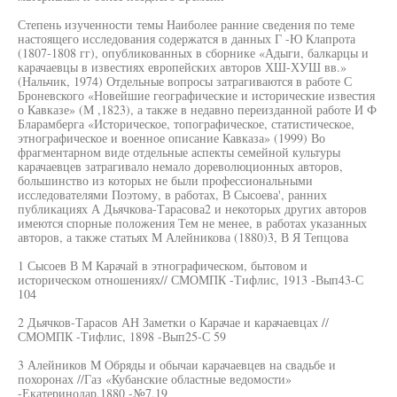
Степень изученности темы Наиболее ранние сведения по теме
настоящего исследования содержатся в данных Г -Ю Клапрота
(1807-1808 гг), опубликованных в сборнике «Адыги, балкарцы и
карачаевцы в известиях европейских авторов ХШ-ХУШ вв.»
(Нальчик, 1974) Отдельные вопросы затрагиваются в работе С
Броневского «Новейшие географические и исторические известия
о Кавказе» (М ,1823), а также в недавно переизданной работе И Ф
Бларамберга «Историческое, топографическое, статистическое,
этнографическое и военное описание Кавказа» (1999) Во
фрагментарном виде отдельные аспекты семейной культуры
карачаевцев затрагивало немало дореволюционных авторов,
большинство из которых не были профессиональными
исследователями Поэтому, в работах, В Сысоева', ранних
публикациях А Дьячкова-Тарасова2 и некоторых других авторов
имеются спорные положения Тем не менее, в работах указанных
авторов, а также статьях М Алейникова (1880)3, В Я Тепцова
1 Сысоев В М Карачай в этнографическом, бытовом и
историческом отношениях// СМОМПК -Тифлис, 1913 -Вып43-С
104
2 Дьячков-Тарасов АН Заметки о Карачае и карачаевцах //
СМОМПК -Тифлис, 1898 -Вып25-С 59
3 Алейников М Обряды и обычаи карачаевцев на свадьбе и
похоронах //Газ «Кубанские областные ведомости»
-Екатеринодар,1880 -№7,19