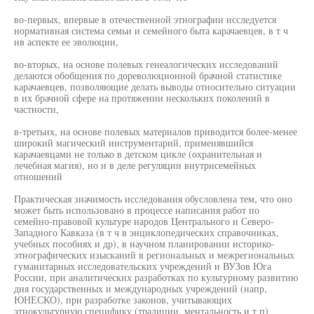
во-первых, впервые в отечественной этнографии исследуется
нормативная система семьи и семейного быта карачаевцев, в т ч
ив аспекте ее эволюции,
во-вторых, на основе полевых генеалогических исследований
делаются обобщения по дореволюционной брачной статистике
карачаевцев, позволяющие делать выводы относительно ситуации
в их брачной сфере на протяжении нескольких поколений в
частности,
в-третьих, на основе полевых материалов приводится более-менее
широкий магический инструментарий, применявшийся
карачаевцами не только в детском цикле (охранительная и
лечебная магия), но и в деле регуляции внутрисемейных
отношений
Практическая значимость исследования обусловлена тем, что оно
может быть использовано в процессе написания работ по
семейно-правовой культуре народов Центрального и Северо-
Западного Кавказа (в т ч в энциклопедических справочниках,
учебных пособиях и др), в научном планировании историко-
этнографических изысканий в региональных и межрегиональных
гуманитарных исследовательских учреждений и ВУЗов Юга
России, при аналитических разработках по культурному развитию
дня государственных и международных учреждений (напр,
ЮНЕСКО), при разработке законов, учитывающих
этнокультурную специфику (традиции, ментальность и т п)