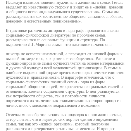
Исследуя взаимоотношения мужчины и женщины в семье, Гегель
выделяет их нравственную сторону и видит ее в «любви, доверии
и общности всего индивидуального существования». Семья им
рассматривается как «естественное общество, связанное любовью,
доверием и естественным повиновением».
В трактовке различных авторов в параграфе проводится анализ
социально-философской литературы по проблеме семьи,
рассматриваются ее основные функции и структура. По
выражению Л.Г.Моргана семья - это «активное начало: она
никогда не остается неизменной, а переходит от низшей формы к
высшей по мере того, как развивается общество». Развитие и
функционирование семьи осуществляется на основе материальной
и духовной культуры всей человеческой цивилизации. В семье в
наиболее выраженной форме представлено органическое единство
духовности и нравственности. В параграфе отмечается, что с
социально-философских позиций семья - одна из форм
социальной общности людей, микросистема социальных связей и
отношений, элемент социальной структуры. В ней реализуются
как потребности общества, так и потребности личности,
определяется их значение как взаимосвязанных сторон процесса
личностного становления подрастающего поколения.
Отмечая многообразие различных подходов к пониманию семьи,
автор считает, что в науке до сих пор нет единого определения
семьи, так как это «живой организм», который постоянно
развивается и претерпевает различные изменения. И процесс