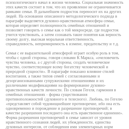
психологического начал в жизни человека. Социальная значимость
этих качеств состоит в том, что их проявление не ограничивается
рамками семьи. В дальнейшем подросток переносит их на других
людей. На основании описанного методологического подхода в
параграфе выделяется духовно-нравственная атмосфера семьи,
которая определяет полноценность семейных отношений и
позволяет говорить о семье как о той микросреде, где подросток
учится чувствовать, а затем сознавать такие понятия как верность
своему долгу, высокая моральная ответственность,
справедливость, непримиримость к измене, предательству и т.д.
Семья с ее выразительной атмосферой играет особую роль в том,
чтобы с одной стороны, говоря словами К Маркса, «очеловечить
чувства человека, а с другой стороны, создать человеческое
чувство, соответствующее всему богатству человеческой и
природной сущности». В параграфе показано влияние стилей
воспитания, а также типов семей с согласованными и
дезорганизованными супружескими отношениями и их
различными модификациями на формирование духовно-
нравственных качеств личности. По словам Гегеля, гармония в
семейных отношениях - форма существования
противоположностей (духовного и телесного). Любовь, по Гегелю
«представляет собой чудовищнейшее противоречие, ибо она есть
одновременно и порождение и разрешение противоречий; в
качестве разрешения последнего она есть нравственное единение».
Форма разрешения противоречий в семье зависит от уровня
нравственного сознания людей, их убежденности, единства
духовных интересов, от соблюдения ими элементарных норм