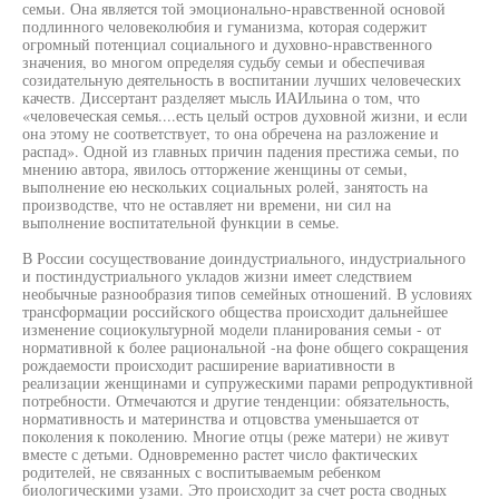
семьи. Она является той эмоционально-нравственной основой
подлинного человеколюбия и гуманизма, которая содержит
огромный потенциал социального и духовно-нравственного
значения, во многом определяя судьбу семьи и обеспечивая
созидательную деятельность в воспитании лучших человеческих
качеств. Диссертант разделяет мысль ИАИльина о том, что
«человеческая семья....есть целый остров духовной жизни, и если
она этому не соответствует, то она обречена на разложение и
распад». Одной из главных причин падения престижа семьи, по
мнению автора, явилось отторжение женщины от семьи,
выполнение ею нескольких социальных ролей, занятость на
производстве, что не оставляет ни времени, ни сил на
выполнение воспитательной функции в семье.
В России сосуществование доиндустриального, индустриального
и постиндустриального укладов жизни имеет следствием
необычные разнообразия типов семейных отношений. В условиях
трансформации российского общества происходит дальнейшее
изменение социокультурной модели планирования семьи - от
нормативной к более рациональной -на фоне общего сокращения
рождаемости происходит расширение вариативности в
реализации женщинами и супружескими парами репродуктивной
потребности. Отмечаются и другие тенденции: обязательность,
нормативность и материнства и отцовства уменьшается от
поколения к поколению. Многие отцы (реже матери) не живут
вместе с детьми. Одновременно растет число фактических
родителей, не связанных с воспитываемым ребенком
биологическими узами. Это происходит за счет роста сводных