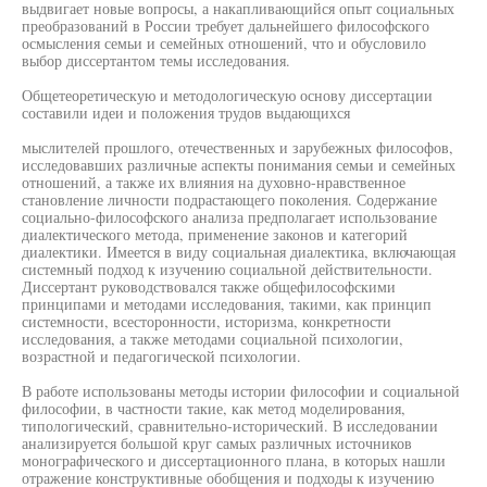
выдвигает новые вопросы, а накапливающийся опыт социальных
преобразований в России требует дальнейшего философского
осмысления семьи и семейных отношений, что и обусловило
выбор диссертантом темы исследования.
Общетеоретическую и методологическую основу диссертации
составили идеи и положения трудов выдающихся
мыслителей прошлого, отечественных и зарубежных философов,
исследовавших различные аспекты понимания семьи и семейных
отношений, а также их влияния на духовно-нравственное
становление личности подрастающего поколения. Содержание
социально-философского анализа предполагает использование
диалектического метода, применение законов и категорий
диалектики. Имеется в виду социальная диалектика, включающая
системный подход к изучению социальной действительности.
Диссертант руководствовался также общефилософскими
принципами и методами исследования, такими, как принцип
системности, всесторонности, историзма, конкретности
исследования, а также методами социальной психологии,
возрастной и педагогической психологии.
В работе использованы методы истории философии и социальной
философии, в частности такие, как метод моделирования,
типологический, сравнительно-исторический. В исследовании
анализируется большой круг самых различных источников
монографического и диссертационного плана, в которых нашли
отражение конструктивные обобщения и подходы к изучению