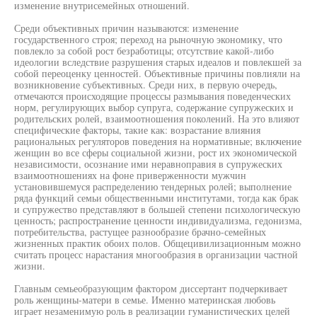
изменение внутрисемейных отношений.
Среди объективных причин называются: изменение
государственного строя; переход на рыночную экономику, что
повлекло за собой рост безработицы; отсутствие какой-либо
идеологии вследствие разрушения старых идеалов и повлекшей за
собой переоценку ценностей. Объективные причины повлияли на
возникновение субъективных. Среди них, в первую очередь,
отмечаются происходящие процессы размывания поведенческих
норм, регулирующих выбор супруга, содержание супружеских и
родительских ролей, взаимоотношения поколений. На это влияют
специфические факторы, такие как: возрастание влияния
рациональных регуляторов поведения на нормативные; включение
женщин во все сферы социальной жизни, рост их экономической
независимости, осознание ими неравноправия в супружеских
взаимоотношениях на фоне приверженности мужчин
установившемуся распределению тендерных ролей; выполнение
ряда функций семьи общественными институтами, тогда как брак
и супружество представляют в большей степени психологическую
ценность; распространение ценности индивидуализма, гедонизма,
потребительства, растущее разнообразие брачно-семейных
жизненных практик обоих полов. Общецивилизационным можно
считать процесс нарастания многообразия в организации частной
жизни.
Главным семьеобразующим фактором диссертант подчеркивает
роль женщины-матери в семье. Именно материнская любовь
играет незаменимую роль в реализации гуманистических целей