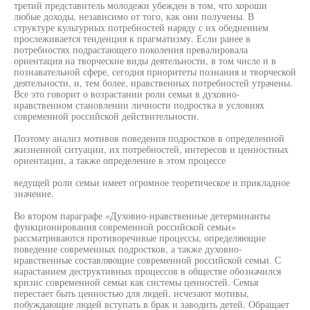
третий представитель молодежи убежден в том, что хороши
любые доходы, независимо от того, как они получены. В
структуре культурных потребностей наряду с их обеднением
прослеживается тенденция к прагматизму. Если ранее в
потребностях подрастающего поколения превалировала
ориентация на творческие виды деятельности, в том числе и в
познавательной сфере, сегодня приоритеты познания и творческой
деятельности, и, тем более, нравственных потребностей утрачены.
Все это говорит о возрастании роли семьи в духовно-
нравственном становлении личности подростка в условиях
современной российской действительности.
Поэтому анализ мотивов поведения подростков в определенной
жизненной ситуации, их потребностей, интересов и ценностных
ориентации, а также определение в этом процессе
ведущей роли семьи имеет огромное теоретическое и прикладное
значение.
Во втором параграфе «Духовно-нравственные детерминанты
функционирования современной российской семьи»
рассматриваются противоречивые процессы, определяющие
поведение современных подростков, а также духовно-
нравственные составляющие современной российской семьи. С
нарастанием деструктивных процессов в обществе обозначился
кризис современной семьи как системы ценностей. Семья
перестает быть ценностью для людей, исчезают мотивы,
побуждающие людей вступать в брак и заводить детей. Обращает