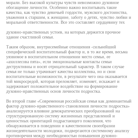
морали. Без высокой культуры чувств невозможно духовное
обогащение личности. Особенно важно воспитывать такие
качества, как чувство девичьей гордости, мужского достоинства,
уважения к старшим, к женщине, заботу о детях, чувство любви и
моральной ответственности. Все это составляет сердцевину тех
духовно-нравственных устоев, на которых держится прочное
здание счастливой семьи.
Таким образом, внутрисемейные отношения -сильнейший
специфический воспитательный фактор и, в то же время, весьма
уязвимое в воспитательном отношении место семьи, ее
«ахиллесова пята», если эмоциональные контакты семьи
деструктивны и носят отрицательный характер. В таком случае
семья не только утрачивает качества коллектива, но и свои
воспитательные возможности, в результате чего она оказывается
той микросредой, которая преломляет, изменяет, искажает и
задерживает положительное воздействие на формирование
духовно-нравственных основ личности подростка.
Во второй главе «Современная российская семья как доминантный
фактор духовно-нравственного становления личности подростка»
анализируется влияние демократических преобразований на
структурированную систему жизненных представлений и
ценностных ориентаций подрастающего поколения, что
обнаруживается в поведении и качественном своеобразии
жизнедеятельности молодежи, подвергаются системному анализу
противоречия между необходимостью повышения духовно-