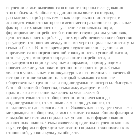
изучении семьи выделяются основные стороны исследования
этого объекта. Наиболее традиционным является подход,
рассматривающий роль семьи как социального института, в
жизнедеятельности которого имеют место различные социальные
факторы и их компоненты - усвоение социальных норм,
формирование потребностей и соответствующих им установок,
ценностных ориентаций. С давних времён человеческое общество
регулирует отношения между полами через социальные институты
семьи и брака. В то же время репродуктивное поведение само
определяется непосредственной совокупностью условий жизни,
которые детерминируют определённые потребности, и
регулируются социокультурными нормами, формирующими
поведенческие установки и ценностные ориентации. Семья
является уникальным социокультурным феноменом человеческой
истории и цивилизации, на который замыкаются многие
общественные, групповые и индивидуальные интересы. Выступая
базовой основой общества, семья аккумулирует в себе
практически все основные аспекты человеческой
жизнедеятельности: от общественно-исторического до
индивидуального, от экономического до духовного, от
юридического до экологического. Являясь для растущего человека
микромоделью общества, семья оказывается важнейшим фактором
в выработке системы социальных установок и формирования
жизненных планов. Семья является предметом изучения многих
наук, ее формы и функции зависят от социально-экономических
отношений, уровня культуры общества.