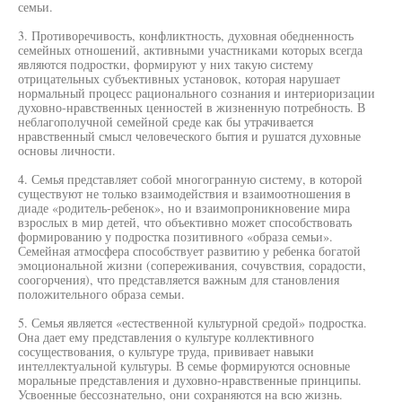
семьи.
3. Противоречивость, конфликтность, духовная обедненность
семейных отношений, активными участниками которых всегда
являются подростки, формируют у них такую систему
отрицательных субъективных установок, которая нарушает
нормальный процесс рационального сознания и интериоризации
духовно-нравственных ценностей в жизненную потребность. В
неблагополучной семейной среде как бы утрачивается
нравственный смысл человеческого бытия и рушатся духовные
основы личности.
4. Семья представляет собой многогранную систему, в которой
существуют не только взаимодействия и взаимоотношения в
диаде «родитель-ребенок», но и взаимопроникновение мира
взрослых в мир детей, что объективно может способствовать
формированию у подростка позитивного «образа семьи».
Семейная атмосфера способствует развитию у ребенка богатой
эмоциональной жизни (сопереживания, сочувствия, сорадости,
соогорчения), что представляется важным для становления
положительного образа семьи.
5. Семья является «естественной культурной средой» подростка.
Она дает ему представления о культуре коллективного
сосуществования, о культуре труда, прививает навыки
интеллектуальной культуры. В семье формируются основные
моральные представления и духовно-нравственные принципы.
Усвоенные бессознательно, они сохраняются на всю жизнь.