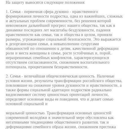
На защиту выносятся следующие положения:
1. Семья - первичная сфера духовно - нравственного
формирования личности подростка, одна из важнейших, сложных
и актуальных проблем современности, без решения которой
невозможен дальнейший прогресс нашего общества, так как в
динамике последних лет масштабы бездуховности, падения
нравственности как семьи, так и общества в целом, приняли
размеры, угрожающие социальной безопасности. Это выражается
в дезорганизации семьи, в невыполнении супругами
обязанностей по отношению к детям, качественной деформации
роли и места женщины в семье, росте устойчивых и, порой,
неразрешимых семейных конфликтов, характеризующихся
отсутствием согласованности, снижением воспитательного
потенциала, процветанием безнравственности.
2. Семья - величайшая общечеловеческая ценность. Наличные
условия жизни, результаты трансформации российского общества,
повлиявшие на снижение уровня духовности и нравственности, а
также формы социальной адаптации подростков радикально
видоизменяют систему ценностных ориентаций личности,
определяют основные виды ее поведения, что и делает семью
основной социальной и
моральной ценностью. Трансформация основных ценностей
современной молодёжи в значительной мере обусловлена как
негативными тенденциями общественного развития, так и
деформациями семейного образа жизни, снижением престижа