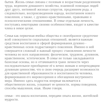
бытия. Жизнь семьи связана с половым и возрастным разделением
труда, ведением домашнего хозяйства, взаимной помощью людей
друг другу, интимной жизнью супругов, продлением рода, а
следовательно, воспроизведением народа, воспитанием нового
поколения, а также, с духовно-нравственными, правовыми и
психологическими отношениями. В семье отдельная личность,
поступаясь некоторыми своими особенностями, входит в качестве
члена в некое целое.
Семья как первичная ячейка общества и своеобразное средоточие
всей совокупности социальных отношений, является важным
средством воспитания и сферой формирования духовно -
нравственных основ подрастающего поколения. Именно в ней
совершается сложный и важный процесс становления личности
человека во всех направлениях: физическом, трудовом, духовном,
нравственном, эстетическом. В семье не только закладываются
базисные основы, но и оттачиваются грани личности через
последовательное приобщение её к вечно живым и непреходящим
духовным ценностям, что в свою очередь расширяет возможности
для нравственной образованности и воспитанности человека,
формирования его мировоззрения и обогащения внутреннего
мира. Именно здесь подросток впервые включается в
общественную жизнь, усваивает ее ценности, нормы поведения,
способы мышления, язык. Иначе говоря,
семья - это школа воспитания, передачи опыта жизни, житейской
мудрости.