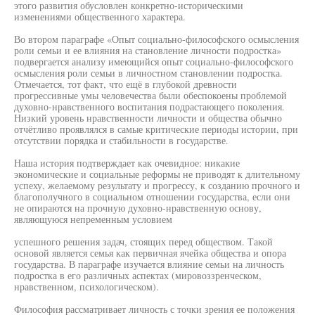
этого развития обусловлен конкретно-историческими
изменениями общественного характера.
Во втором параграфе «Опыт социально-философского осмысления
роли семьи и ее влияния на становление личности подростка»
подвергается анализу имеющийся опыт социально-философского
осмысления роли семьи в личностном становлении подростка.
Отмечается, тот факт, что ещё в глубокой древности
прогрессивные умы человечества были обеспокоены проблемой
духовно-нравственного воспитания подрастающего поколения.
Низкий уровень нравственности личности и общества обычно
отчётливо проявлялся в самые критические периоды истории, при
отсутствии порядка и стабильности в государстве.
Наша история подтверждает как очевидное: никакие
экономические и социальные реформы не приводят к длительному
успеху, желаемому результату и прогрессу, к созданию прочного и
благополучного в социальном отношении государства, если они
не опираются на прочную духовно-нравственную основу,
являющуюся непременным условием
успешного решения задач, стоящих перед обществом. Такой
основой является семья как первичная ячейка общества и опора
государства. В параграфе изучается влияние семьи на личность
подростка в его различных аспектах (мировоззренческом,
нравственном, психологическом).
Философия рассматривает личность с точки зрения ее положения