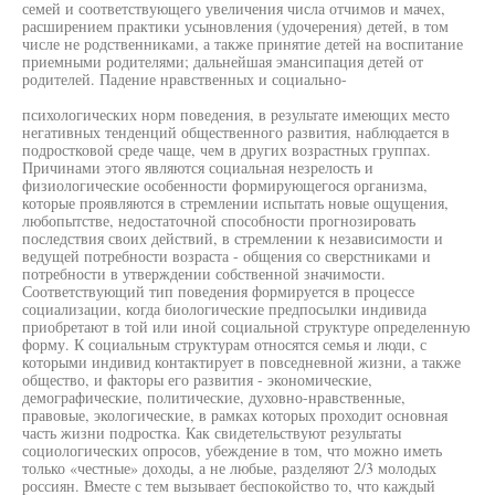
семей и соответствующего увеличения числа отчимов и мачех,
расширением практики усыновления (удочерения) детей, в том
числе не родственниками, а также принятие детей на воспитание
приемными родителями; дальнейшая эмансипация детей от
родителей. Падение нравственных и социально-
психологических норм поведения, в результате имеющих место
негативных тенденций общественного развития, наблюдается в
подростковой среде чаще, чем в других возрастных группах.
Причинами этого являются социальная незрелость и
физиологические особенности формирующегося организма,
которые проявляются в стремлении испытать новые ощущения,
любопытстве, недостаточной способности прогнозировать
последствия своих действий, в стремлении к независимости и
ведущей потребности возраста - общения со сверстниками и
потребности в утверждении собственной значимости.
Соответствующий тип поведения формируется в процессе
социализации, когда биологические предпосылки индивида
приобретают в той или иной социальной структуре определенную
форму. К социальным структурам относятся семья и люди, с
которыми индивид контактирует в повседневной жизни, а также
общество, и факторы его развития - экономические,
демографические, политические, духовно-нравственные,
правовые, экологические, в рамках которых проходит основная
часть жизни подростка. Как свидетельствуют результаты
социологических опросов, убеждение в том, что можно иметь
только «честные» доходы, а не любые, разделяют 2/3 молодых
россиян. Вместе с тем вызывает беспокойство то, что каждый