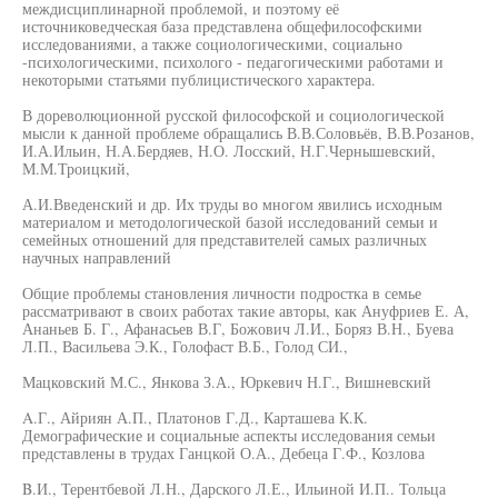
междисциплинарной проблемой, и поэтому её
источниковедческая база представлена общефилософскими
исследованиями, а также социологическими, социально
-психологическими, психолого - педагогическими работами и
некоторыми статьями публицистического характера.
В дореволюционной русской философской и социологической
мысли к данной проблеме обращались В.В.Соловьёв, В.В.Розанов,
И.А.Ильин, Н.А.Бердяев, Н.О. Лосский, Н.Г.Чернышевский,
М.М.Троицкий,
А.И.Введенский и др. Их труды во многом явились исходным
материалом и методологической базой исследований семьи и
семейных отношений для представителей самых различных
научных направлений
Общие проблемы становления личности подростка в семье
рассматривают в своих работах такие авторы, как Ануфриев Е. А,
Ананьев Б. Г., Афанасьев В.Г, Божович Л.И., Боряз В.Н., Буева
Л.П., Васильева Э.К., Голофаст В.Б., Голод СИ.,
Мацковский М.С., Янкова З.А., Юркевич Н.Г., Вишневский
A.Г., Айриян А.П., Платонов Г.Д., Карташева К.К.
Демографические и социальные аспекты исследования семьи
представлены в трудах Ганцкой О.А., Дебеца Г.Ф., Козлова
B.И., Терентбевой Л.Н., Дарского Л.Е., Ильиной И.П.. Тольца