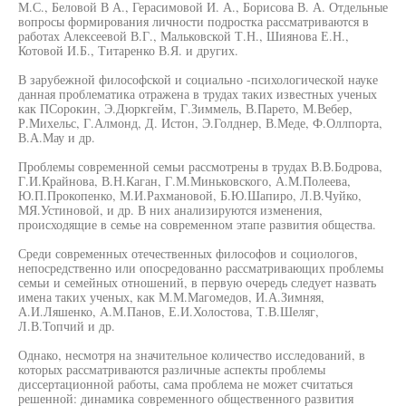
М.С., Беловой В А., Герасимовой И. А., Борисова В. А. Отдельные
вопросы формирования личности подростка рассматриваются в
работах Алексеевой В.Г., Мальковской Т.Н., Шиянова Е.Н.,
Котовой И.Б., Титаренко В.Я. и других.
В зарубежной философской и социально -психологической науке
данная проблематика отражена в трудах таких известных ученых
как ПСорокин, Э.Дюркгейм, Г.Зиммель, В.Парето, М.Вебер,
Р.Михельс, Г.Алмонд, Д. Истон, Э.Голднер, В.Меде, Ф.Оллпорта,
В.А.Мау и др.
Проблемы современной семьи рассмотрены в трудах В.В.Бодрова,
Г.И.Крайнова, В.Н.Каган, Г.М.Миньковского, А.М.Полеева,
Ю.П.Прокопенко, М.И.Рахмановой, Б.Ю.Шапиро, Л.В.Чуйко,
МЯ.Устиновой, и др. В них анализируются изменения,
происходящие в семье на современном этапе развития общества.
Среди современных отечественных философов и социологов,
непосредственно или опосредованно рассматривающих проблемы
семьи и семейных отношений, в первую очередь следует назвать
имена таких ученых, как М.М.Магомедов, И.А.Зимняя,
А.И.Ляшенко, А.М.Панов, Е.И.Холостова, Т.В.Шеляг,
Л.В.Топчий и др.
Однако, несмотря на значительное количество исследований, в
которых рассматриваются различные аспекты проблемы
диссертационной работы, сама проблема не может считаться
решенной: динамика современного общественного развития