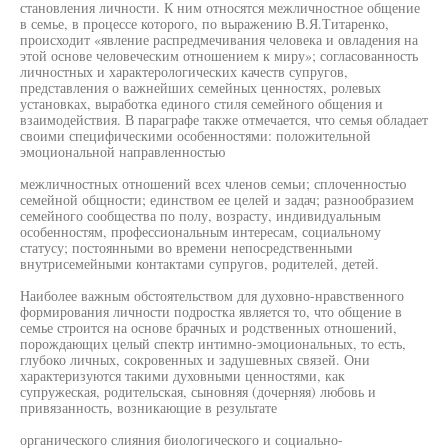
становления личности. К ним относятся межличностное общение
в семье, в процессе которого, по выражению В.Я.Титаренко,
происходит «явление распредмечивания человека и овладения на
этой основе человеческим отношением к миру»; согласованность
личностных и характерологических качеств супругов,
представления о важнейших семейных ценностях, ролевых
установках, выработка единого стиля семейного общения и
взаимодействия. В параграфе также отмечается, что семья обладает
своими специфическими особенностями: положительной
эмоциональной направленностью
межличностных отношений всех членов семьи; сплоченностью
семейной общности; единством ее целей и задач; разнообразием
семейного сообщества по полу, возрасту, индивидуальным
особенностям, профессиональным интересам, социальному
статусу; постоянными во времени непосредственными
внутрисемейными контактами супругов, родителей, детей.
Наиболее важным обстоятельством для духовно-нравственного
формирования личности подростка является то, что общение в
семье строится на основе брачных и родственных отношений,
порождающих целый спектр интимно-эмоциональных, то есть,
глубоко личных, сокровенных и задушевных связей. Они
характеризуются такими духовными ценностями, как
супружеская, родительская, сыновняя (дочерняя) любовь и
привязанность, возникающие в результате
органического слияния биологического и социально-