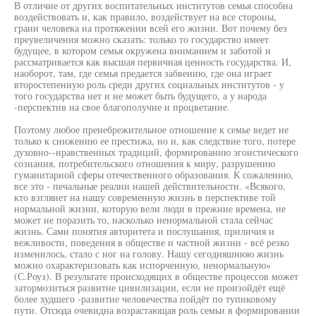
В отличие от других воспитательных институтов семья способна
воздействовать и, как правило, воздействует на все стороны,
грани человека на протяжении всей его жизни. Вот почему без
преувеличения можно сказать: только то государство имеет
будущее, в котором семья окружена вниманием и заботой и
рассматривается как высшая первичная ценность государства. И,
наоборот, там, где семья предается забвению, где она играет
второстепенную роль среди других социальных институтов - у
того государства нет и не может быть будущего, а у народа
-перспектив на свое благополучие и процветание.
Поэтому любое пренебрежительное отношение к семье ведет не
только к снижению ее престижа, но и, как следствие того, потере
духовно--нравственных традиций, формированию эгоистического
сознания, потребительского отношения к миру, разрушению
гуманитарной сферы отечественного образования. К сожалению,
все это - печальные реалии нашей действительности. «Всякого,
кто взглянет на нашу современную жизнь в перспективе той
нормальной жизни, которую вели люди в прежние времена, не
может не поразить то, насколько ненормальной стала сейчас
жизнь. Сами понятия авторитета и послушания, приличия и
вежливости, поведения в обществе и частной жизни - всё резко
изменилось, стало с ног на голову. Нашу сегодняшнюю жизнь
можно охарактеризовать как испорченную, ненормальную»
(С.Роуз). В результате происходящих в обществе процессов может
затормозиться развитие цивилизации, если не произойдёт ещё
более худшего -развитие человечества пойдёт по тупиковому
пути. Отсюда очевидна возрастающая роль семьи в формировании