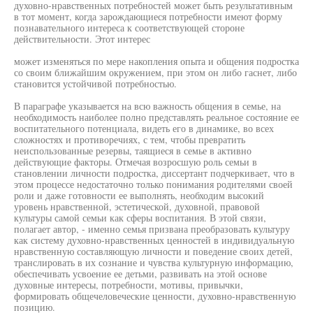
духовно-нравственных потребностей может быть результативным
в тот момент, когда зарождающиеся потребности имеют форму
познавательного интереса к соответствующей стороне
действительности. Этот интерес
может изменяться по мере накопления опыта и общения подростка
со своим ближайшим окружением, при этом он либо гаснет, либо
становится устойчивой потребностью.
В параграфе указывается на всю важность общения в семье, на
необходимость наиболее полно представлять реальное состояние ее
воспитательного потенциала, видеть его в динамике, во всех
сложностях и противоречиях, с тем, чтобы превратить
неиспользованные резервы, таящиеся в семье в активно
действующие факторы. Отмечая возросшую роль семьи в
становлении личности подростка, диссертант подчеркивает, что в
этом процессе недостаточно только понимания родителями своей
роли и даже готовности ее выполнять, необходим высокий
уровень нравственной, эстетической, духовной, правовой
культуры самой семьи как сферы воспитания. В этой связи,
полагает автор, - именно семья призвана преобразовать культуру
как систему духовно-нравственных ценностей в индивидуальную
нравственную составляющую личности и поведение своих детей,
транслировать в их сознание и чувства культурную информацию,
обеспечивать усвоение ее детьми, развивать на этой основе
духовные интересы, потребности, мотивы, привычки,
формировать общечеловеческие ценности, духовно-нравственную
позицию.