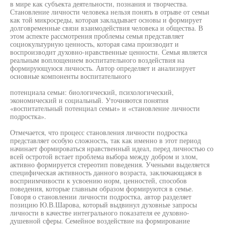
в мире как субъекта деятельности, познания и творчества.
Становление личности человека нельзя понять в отрыве от семьи
как той микросреды, которая закладывает основы и формирует
долговременные связи взаимодействия человека и общества. В
этом аспекте рассмотрения проблемы семья представляет
социокультурную ценность, которая сама производит и
воспроизводит духовно-нравственные ценности. Семья является
реальным воплощением воспитательного воздействия на
формирующуюся личность. Автор определяет и анализирует
основные компоненты воспитательного
потенциала семьи: биологический, психологический,
экономический и социальный. Уточняются понятия
«воспитательный потенциал семьи» и «становление личности
подростка».
Отмечается, что процесс становления личности подростка
представляет особую сложность, так как именно в этот период
начинает формироваться нравственный идеал, перед личностью со
всей остротой встает проблема выбора между добром и злом,
активно формируется стереотип поведения. Учеными выделяется
специфическая активность данного возраста, заключающаяся в
восприимчивости к усвоению норм, ценностей, способов
поведения, которые главным образом формируются в семье.
Говоря о становлении личности подростка, автор разделяет
позицию Ю.В.Шарова, который выдвинул духовные запросы
личности в качестве интегрального показателя ее духовно-
душевной сферы. Семейное воздействие на формирование