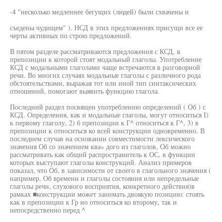
-4 "несколько медленнее бегущих (людей) были схвачены и
съедены чудищем" ). НСД в этих предложениях присущи все ее
черты активных по строю предложений.
В пятом разделе рассматриваются предложения с КСД, в
препозиции к которой стоят модальный глаголы. Употребление
КСД с модальными глаголами чаще встречаются в разговорной
речи. Во многих случаях модальные глаголы с различного рода
обстоятельствами, выражая тот или иной тип синтаксических
отношений, помогают выявить функцию глагола.
Последний раздел посвящен употреблению определений ( Об ) с
КСД. Определения, как и модальные глаголы, могут относиться I)
к первому глаголу, 2) б препозиции к Г^ относиться к Г^, 3) в
препозиции к относиться ко всей конструкции одновременно. В
последнем случав на основании совместимости лексического
значения Об со значением ква» дого из глаголов, Об можно
рассматривать как общий распространитель к ОС, в функции
которых выступают глаголы конструкций. Анализ примеров
показал, что Об, в зависимости от своего в глагольного значения (
например, Об времени и глаголы состояния или непредельные
глаголы речи, слухового восприятия, конкретного действня)в
рамках ■конструкции может занимать двоякую позицию: стоять
как в препозиции к Гр но относиться ко второму, так и
непосредственно перед ^