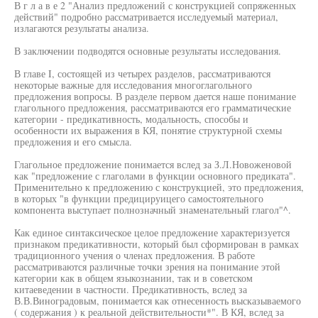
В г л а в е 2 "Анализ предложений с конструкцией сопряженных
действий" подробно рассматривается исследуемый материал,
излагаются результаты анализа.
В заключении подводятся основные результаты исследования.
В главе I, состоящей из четырех разделов, рассматриваются
некоторые важные для исследования многоглагольного
предложения вопросы. В разделе первом дается наше понимание
глагольного предложения, рассматриваются его грамматические
категории - предикативность, модальность, способы и
особенности их выражения в КЯ, понятие структурной схемы
предложения и его смысла.
Глагольное предложение понимается вслед за З.Л.Новоженовой
как "предложение с глаголами в функции основного предиката".
Применительно к предложению с конструкцией, это предложения,
в которых "в функции предицируицего самостоятельного
компонента выступает полнозначный знаменательный глагол"^.
Как единое синтаксическое целое предложение характеризуется
признаком предикативности, который был сформирован в рамках
традиционного учения о членах предложения. В работе
рассматриваются различные точки зрения на понимание этой
категории как в общем языкознании, так и в советском
китаеведении в частности. Предикативность, вслед за
В.В.Виноградовым, понимается как отнесенность высказываемого
( содержания ) к реальной действительности*". В КЯ, вслед за