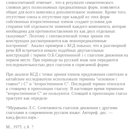
словосочетаний отмечает , что в результате семантического
слияния двух полнозначных предикативных форм, появляется
общее для всего комплекса дополнительное значение. Кроме того,
отсутствие союза и отсутствие при каждой из этих форм
собственных второстепенных членов создают условия для
стирания той отдельности значений каждого компонента, которая
необходима для противопоставления их как двух отдельных
сказуемых^. Поэтому с синтаксической точки зрения эти
конструкции рассматриваются как монопредикативные
построения''. Анализ примеров с КСД показал, что в разговорной
речи КЯ встречается немало подобных двуглагольных
конструкций ( термин О.Б.Сиротининой ) с глаголом движения на
первом месте. При переводе на русский язык они передаются
последовательностью двух глаголов в спрягаемой форме.
При анализе КСД с точки зрения членов предложения советские и
китайские исследователи использовали термины "основное (
главно? ) С" и "второстепенное С". Последний термин относился
к стоящему в препозиции глаголу. В настоящее время термином
"второстепенное С" не пользуются. Стоящий в препозиции глагол
трактуют как определе-
^Муравьева Л.С. Сочетаемость глаголов движения с другими
глаголами в современном русском языке: Автореф. дис. —
канд.филол.наук.-
М., 1975, с.8. ?