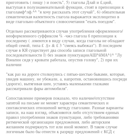
приготовить ( пищу ) и поесть", 5) глаголы Длай и £,цюй,
выступая в полузнаменательной функции, стоят в препозиции к
глаголамф^лф.^^ "я хочу рассказать этот случай", 6) обязательная
семантическая валентность глагола выражается эксплицитно в
виде глагольно-объектного словосочетания "ехать поездом".
Отдельно рассматриваются случаи употребления оформленного/
неоформленного суффиксом % -чжэ глагола б препозиции к
последнему ( .имеются в виду случаи, когда глаголы не обладают
общей семой, типа £ .§> & £ 3 "смеясь выбежал"). В последнем
случае в КЯ существует два способа записи глагольной
последовательности I) без знаков пунктуацииАШ^йМА^1^ "Лу
Вэньтин сидя у кровати работала, опустив голову", 2) при их
наличии
"как раз на дороге столкнулись с пятью-шестью быками, которые,
увидев машину, не убежали, а, напротив, остановившись посреди
(дороги), вытягивая шеи, уставясь маленькими глазками
рассматривали фары автомобиля".
Сопоставление примеров показало, что наличие/отсутствие
запятой на письме не меняет характера семантических и
синтаксических отношений метвду глаголами. Разные варианты
записи, на наш взгляд, объясняются либо отсутствием единых
правил употребления знаков пунктуации, либо требованиями
ритмической организации предложения, либо авторским
желанием подчеркнуть тот или иной момент. В таком случае
логичным было бы отнести к разряду предложений с КСД с