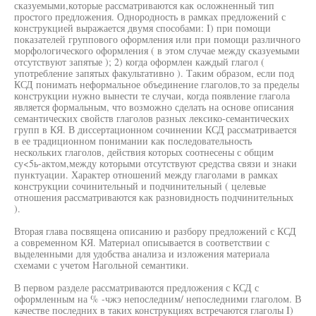
сказуемыми,которые рассматриваются как осложненный тип
простого предложения. Однородность в рамках предложений с
конструкцией выражается двумя способами: I) при помощи
показателей группового оформления или при помощи различного
морфологического оформления ( в этом случае между сказуемыми
отсутствуют запятые ); 2) когда оформлен каждый глагол (
употребление запятых факультативно ). Таким образом, если под
КСД понимать неформальное объединение глаголов,то за пределы
конструкции нужно вынести те случаи, когда появление глагола
является формальным, что возможно сделать на основе описания
семантических свойств глаголов разных лексико-семантических
групп в КЯ. В диссертационном сочинении КСД рассматривается
в ее традиционном понимании как последовательность
нескольких глаголов, действия которых соотнесены с общим
су<5ь-актом,между которыми отсутствуют средства связи и знаки
пунктуации. Характер отношений между глаголами в рамках
конструкции сочинительный и подчинительный ( целевые
отношения рассматриваются как разновидность подчинительных
).
Вторая глава посвящена описанию и разбору предложений с КСД
а современном КЯ. Материал описывается в соответствии с
выделенными для удобства анализа и изложения материала
схемами с учетом Нагольной семантики.
В первом разделе рассматриваются предложения с КСД с
оформленным на % -чжэ непоследним/ непоследними глаголом. В
качестве последних в таких конструкциях встречаются глаголы I)