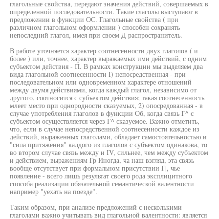
глагольные свойства, передают значения действий, совершаемых в
определенной последовательности. Такие глаголы выступают в
предложении в функции ОС. Глагольные свойства ( при
различном глагольном оформлении ) способен сохранять
непоследний глагол, имея при своем Д распространитель.
В работе уточняется характер соотнесенности двух глаголов ( и
более ) или, точнее, характер выражаемых ими действий, с одним
субъектом действия - П. В рамках конструкции мы выделяем два
вида глагольной соотнесенности I) непосредственная - при
последовательном или одновременном характере отношений
между двумя действиями, когда каждый глагол, независимо от
другого, соотносится с субъектом действия; такая соотнесенность
млеет место при однородности сказуемых, 2) опосредованная - в
случае употребления глаголов в функции Об, когда связь Г^ с
субъектом осуществляется через Г^ сказуемое. Важно отметить,
что, если в случае непосредственной соотнесенности каждое из
действий, выраженных глаголами, обладает самостоятельностью и
"сила притяжения" калдого из глаголов с субъектом одинакова, то
во втором случае связь между и IV, сильнее, чем между субъектом
и действием, выражениям Гр Иногда, ча наш взгляд, эта связь
вообще отсутствует при формальном присутствии Г|, чье
появление - всего лишь результат своего рода эксплицитного
способа реализации обязательной семантической валентности
например "уехать на поезде".
Таким образом, при анализе предложений с несколькими
глаголами важно учитывать вид глагольной валентности: является