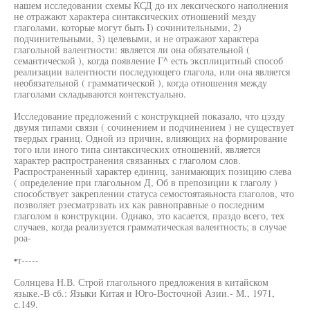
нашем исследовании схемы КСД до их лексического наполнения
не отражают характера синтаксических отношений мезду
глаголами, которые могут быть I) сочинительными, 2)
подчинительными, 3) целевыми, и не отражают характера
глагольной валентности: является ли она обязательной (
семантической ), когда появление Г^ есть эксплицитный способ
реализации валентности последующего глагола, или она является
необязательной ( грамматической ), когда отношения между
глаголами складываются контекстуально.
Исследование предложений с конструкцией показало, что цэзду
двумя типами связи ( сочинением и подчинением ) не существует
твердых границ. Одной из причин, влияющих на формирование
того или иного типа синтаксических отношений, является
характер распространения связанных с глаголом слов.
Распространенный характер единиц, занимающих позицию слева
( определение при глагольном Д, Об в препозиции к глаголу )
способствует закреплении статуса семостоятаяьноста глаголов, что
позволяет рзесматрзвать их как равноправные о последним
глаголом в конструкции. Однако, это касается, праздо всего, тех
случаев, когда реализуется грамматическая валентность; в случае
роа-
•т-----
Солнцева Н.В. Строй глагольного предложения в китайском
языке.-В сб.: Языки Китая и Юго-Восточной Азии.- М., 1971,
с.149.