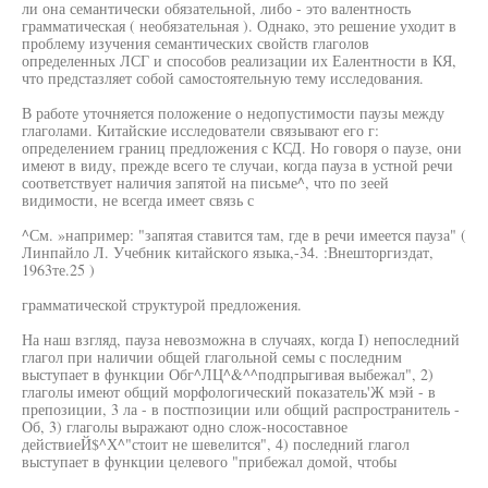
ли она семантически обязательной, либо - это валентность
грамматическая ( необязательная ). Однако, это решение уходит в
проблему изучения семантических свойств глаголов
определенных ЛСГ и способов реализации их Еалентности в КЯ,
что предстазляет собой самостоятельную тему исследования.
В работе уточняется положение о недопустимости паузы между
глаголами. Китайские исследователи связывают его г:
определением границ предложения с КСД. Но говоря о паузе, они
имеют в виду, прежде всего те случаи, когда пауза в устной речи
соответствует наличия запятой на письме^, что по зеей
видимости, не всегда имеет связь с
^См. »например: "запятая ставится там, где в речи имеется пауза" (
Линпайло Л. Учебник китайского языка,-34. :Внешторгиздат,
1963те.25 )
грамматической структурой предложения.
На наш взгляд, пауза невозможна в случаях, когда I) непоследний
глагол при наличии общей глагольной семы с последним
выступает в функции Обг^ЛЦ^&^^подпрыгивая выбежал", 2)
глаголы имеют общий морфологический показатель'Ж мэй - в
препозиции, 3 ла - в постпозиции или общий распространитель -
Об, 3) глаголы выражают одно слож-носоставное
действиеЙ$^Х^"стоит не шевелится", 4) последний глагол
выступает в функции целевого "прибежал домой, чтобы