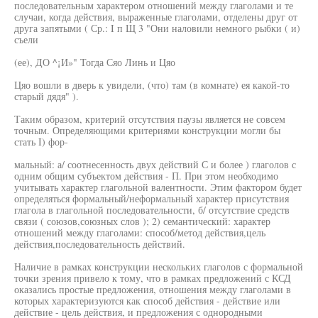
последовательным характером отношений между глаголами и те
случаи, когда действия, выраженные глаголами, отделены друг от
друга запятыми ( Ср.: I п Щ 3 "Они наловили немного рыбки ( и)
съели
(ее), ДО ^¡И»" Тогда Сяо Линь и Цяо
Цяо вошли в дверь к увидели, (что) там (в комнате) ея какой-то
старый дядя" ).
Таким образом, критерий отсутствия паузы является не совсем
точным. Определяющими критериями конструкции могли бы
стать I) фор-
мальный: а/ соотнесенность двух действий С и более ) глаголов с
одним общим субъектом действия - П. При этом необходимо
учитывать характер глагольной валентности. Этим фактором будет
определяться формальный/неформальный характер присутствия
глагола в глагольной последовательности, б/ отсутствие средств
связи ( союзов,союзных слов ); 2) семантический: характер
отношений между глаголами: способ/метод действия,цель
действия,последовательность действий.
Наличие в рамках конструкции нескольких глаголов с формальной
точки зрения привело к тому, что в рамках предложений с КСД
оказались простые предложения, отношения между глаголами в
которых характеризуются как способ действия - действие или
действие - цель действия, и предложения с однородными