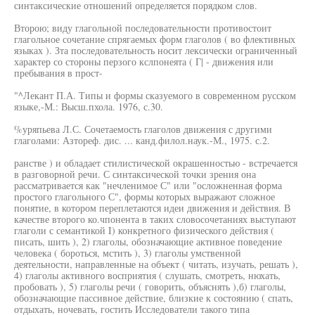
синтаксические отношений определяется порядком слов.
Второю; виду глагольной последовательности противостоит
глагольное сочетание спрягаемых форм глаголов ( во флективных
языках ). Зта последовательность носит лексически ограниченный
характер со стороны перзого кслпонеята ( Г| - движения или
пребывания в прост-
"^Лекант П.А. Типы и формы сказуемого в современном русском
языке,-М.: Высш.пхола. 1976, с.30.
%уряпьева Л.С. Сочетаемость глаголов движения с другими
глаголами: Азтореф. дис. ... канд.филол.наук.-М., 1975. с.2.
ранстве ) и обладает стилистической окрашенностью - встречается
в разговорной речи. С синтаксической точки зрения она
рассматривается как "нечленимое С" или "осложненная форма
простого глагольного С", формы которых выражают сложное
понятие, в котором переплетаются идеи движения и действия. В
качестве второго ко.чпонента в таких словосочетаниях выступают
глаголи с семантикой I) конкретного физического действия (
писать, шить ), 2) глаголы, обозначающие активное поведение
человека ( бороться, мстить ), 3) глаголы умственной
деятельности, направленные на объект ( читать, изучать, решать ),
4) глаголы активного восприятия ( слушать, смотреть, нюхать,
пробовать ), 5) глаголы речи ( говорить, объяснять ),б) глаголы,
обозначающие пассивное действие, близкие к состоянию ( спать,
отдыхать, ночевать, гостить Исследователи такого типа