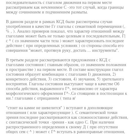
последовательность с глаголом движения на первом месте
рассматриваем как нечленимое С -это тот случай, когда границы
между сочинением и подчинением размыты.
В данном разделе в рамках КСД были рассмотрены случаи
употребления в качестве Гг глаголы с семантикой перемещения (,
% , ). Анализ примеров показал, что характер отношений между
глаголами может быть не только целевым и последовательным, Г|
с ^ ( со значением части тела ) может характеризовать последнее
действие ( при определенных условиях ) со стороны способа его
совершения "может, протянув руку, достать ... инструменты".
В третьем разделе рассматриваются предложения с КСД с
глаголами состояния ( главным образом, со значением положения
в пространстве ) на первом месте. В составе конструкции глагол
состояния образует комбинации с глаголами I) движения, 2)
конкретного действия, 3) состояния, 4) звучания, 5) зрительного
восприятия. Глаголы состояния выступают чаще в качестве Об
способа действия, выраженного Г^, независимо от характера
морфологического оформления Г^-.Со стоящими в постпозиции к
ни.! глаголами с отрицанием ( типа я/
"стоит на камне не шевелится" ) вступают в дополняющие
отношения ( или характеризующие ). С семантической точки
зрения последние рассматриваются как сложносоставнке действия,
с синтаксической точки -зрения - как одно С. При наличии
распространенного определения к своему Д ( при отсутствии
общих сем с ^ ) может с Г^ вступать в равноправные отношения,