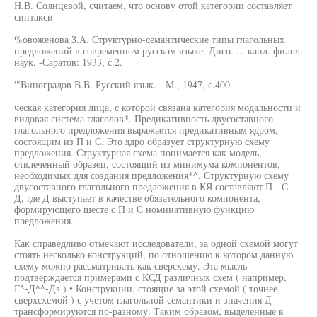
Н.В. Солнцевой, считаем, что основу отой категории составляет
синтакси-
%овоженова З.А. Структурно-семантические типы глагольных
предложений в современном русском языке. Дисо. ... канд. филол.
наук. -Саратов: 1933, с.2.
'"Виноградов В.В. Русский язык. - М., 1947, с.400.
ческая категория лица, с которой связана категория модальности и
видовая система глаголов*. Предикативность двусоставного
глагольного предложения выражается предикативным ядром,
состоящим из П и С. Это ядро образует структурную схему
предложения. Структурная схема понимается как модель,
отвлеченный образец, состоящий из минимума компонентов,
необходимых для создания предложения*^. Структурную схему
двусоставного глагольного предложения в КЯ составляют П - С -
Д, где Д выступает в качестве обязательного компонента,
формирующего шесте с П и С номинативную функцию
предложения.
Как справедливо отмечают исследователи, за одной схемой могут
стоять несколько конструкций, по отношению к котором данную
схему можно рассматривать как сверсхему. Эта мысль
подтверждается примерами с КСД различных схем ( например,
Г^-Д^^-Дз ) • Конструкции, стоящие за этой схемой ( точнее,
сверхсхемой ) с учетом глагольной семантики и значения Д
трансформируются по-разному. Таким образом, выделенные в