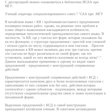
С диссертацией можно ознакомиться в библиотеке ИСАА при
МГУ.
Ученый секретарь специализированного совет,? "САА при .МГУ
В китайском языке ( КЯ ) проблемамглагольного предложения
посвящено немало работ, однако, на решение этих проблем в
плане общего языкознания накладываются особенности,
определяемые типологической принадлежностью самого языка. В
частности, "в КЯ, где у глагола нет форм, которые указывали бы
на его функцию, о структуре предложения ( простой или сложной
) нельзя судить по числу содержащихся в нем глаголов.. .Простое
предложение в КЯ может включать два или три глагола, причем
эти глаголы не будут различаться по своей форме, так что
установить, какой из них является сказуемым не всегда легко"-''.
Данное высказывание применимо к одному из видов таких
предложений - предложению с конструкцией сопряженных
действий
Предложение с конструкцией сопряженных действий ( КСД )
характеризуется наличием двух и более полнозначных глаголов с
зависимыми от них словами или без них, действия которых
соотносятся с одним субъектом - подлежащим, между которыми
отсутствуют соединительные средства связи и знаки пунктуации в
письменной форме.
Выделение предложений с КСД и самой конструкции
принадлежит китайским ученым. В советском китаеведении