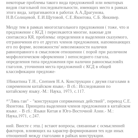
некоторые проблемы такого вида предложений или некоторых
видов глагольной последовательности, имеющих место в рамках
этого вида, затрагиваются в работах А.А.Драгунова,
Н.В.Солнцевой, Е.И.Щутовой, С.Е.Яхонтова, С.Б. Янкивер.
Мезду тем в рамках многоглагольного предложения ( тоже, что и
предложение с КСД ) пересекаются многие, важные для
синтаксиса КЯ, проблемы: определения и выделения сказуемого,
отграничения его от других членов предложения, напоминающих
его по форме, возможности/ невозможности наличия
равноправного в смысловом отношении ( порой при различном
морфологическом оформлении ) непоследнего глагола,
определения типа предложения при наличии равносмысловйх
глаголов, уточнения места предложений с КСД в общей
классификации предложе-
1Никитина Т.Н., Спепиев H.A. Конструкции с двумя глаголами в
современном китайском языке,- В сб.: Исследования по
китайскому языку.-М.: Наука, 1973, с.117.
^"Лянь гаи" - "конструкция сопряженных действий", перевод С.Е.
Яхонтова. Принципа выделения членов предложения в китайском
языке. - В сб.: Языки Китая и Юго-Восточной Азии.- М.:
Наука,1971, с.247.
ний. Виесте с этш.{ встают вопросы, связанные с осмысленней
факторов, влияющих на характер формирования тех иди иных
отношений между глаголами в райках конструкции.