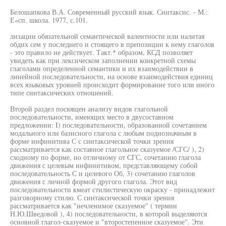
Белошапкова В.А. Современный русский язык. Синтаксис. - М.:
Е«сп. школа. 1977, с.101.
лизации обязательной семантической валентности или налитая
обдих сем у последнего и стоящего в препозиции к нему глаголов
- это правило не действует. Такт.* образом, КСД позволяет
увидеть как при лексическом заполнении конкретной схемы
глаголами определенной семантики и их взаимодействии в
линейной последовательности, на основе взаимодействия единиц
всех языковых уровней происходит формирование того или иного
типе синтаксических отношений.
Второй раздел посвящен анализу видов глагольной
последовательности, имеющих место в двусоставном
предложении: I) последовательности, образованной сочетанием
модального или базисного глагола с любым поднозначным в
форме инфинитива С с синтаксической точки зрения
рассматривается как составное глагольное сказуемое /СГС/ ), 2)
сходному по форме, но отличному от СГС, сочетанию глагола
движения с целевым инфинитивом, представляющему собой
последовательность С и целевого Об, 3) сочетанию глаголов
движения с личной формой другого глагола. Этот вид
последовательности кмеат стилистическую окраску - принадлежит
разговорному стилю. С синтаксической точки зрения
рассматривается как "нечленимое сказуемое" ( термин
Н.Ю.Шведовой ), 4) последовательности, в которой выделяются
основной глагол-сказуемое и "второстепенное сказуемое". Эти