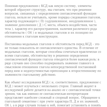
Понимая предложения с КСД как некую систему, элементы
которой образуют структуру, мы считаем, что при решении
вопросов, связанных с определением синтаксической функции
глагола, нельзя не учитывать, кроме порядка следования глаголов,
характер подлежащего ( П) (одушевленное, неодушевленное ),
значение дополнения ( Д ) С места, объекта воздействия, части
тела ), характер его распространения, наличия различного рода
обстоятельств ( Об ) и модальных глаголов и их позицию по
отношению к глаголам конструкции.
Постановка модальных глаголов и обстоятельств перед КСД - это
не только показатель ее синтаксического единства. В отличие от
модальных глаголов, которые способны сочетаться практически со
всеми глаголами, обстоятельству в решении определения
синтаксической функции глагола отводится более важная роль: в
ряде случаев оно способно подчеркивать значение главного в
смысловом отношении глагола непосредственной постановкой
перед ним и недопустимостью препозиции к второстепенному по
значимости глагольному действию.
Как объект исследования КСД ( и, соответственно, предложение с
КСД ) может изучаться с нескольких сторон. Главный акцент в
исследуемой работе делается на анализ ее с синтаксической точки
зрения, так как именно ее синтаксическая интерпретация
представляет наиболее сложный и спорный вопрос. Обращение к
глагольной семантике ( при учете характера П, Д и их значений,
Об ), а в ряде случаев только к ней, помогает установить и понять