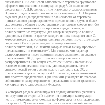
оказывания Н.В.Солнцевой относительно характера группового
оформлег ния глаголов в однородном ряду*, 3) положение
диссертации А.П.Бе-денок о типе глагольного распространителя.
В рамках предложений с несколькими сказуемыми А.П.Беденок
выделяет два вида предложений в зависимости от характера
приглагольного распространителя: предложения с двумя и более
сказуемыми с общим второстепенным зависимым словом или без
него - это осложненный тип простого »предложения, и
полипредикатные структуры, для которых характерно вдлише
однородных блоков, в центре каждого из них находится свое С,
которое вместе с зависимыми членами репрезентирует отдельную
ситуацию. Обе эти разновидности «втор называет
полипредикатнкми, т.е. такими,которые лежат между простыми
предложениями и сложными*". Мы считаем, что характер
распространителя имеет принципиальное значение при анализе
предложений с КСД: при отсутствии второстепенного
распространителя или общей его отнесенности к нескольким
глаголам одновременно, глагольную последовательность с
синтаксической точки зрения можно трактовать как ОС, а
предложение в целом, вслед за А.П. Беденок, как осложненный
тип простого предложения. При наличии у каждого из глаголов
собственного распространителя предложения можно трактовать
как структуру с однородными блоками.
В четвертом разделе анализируется подход китайских ученых к
конструкции со стороны I) выделения присущих конструкции
черт, отличающих ее от сходных по форме других синтаксических
построений, 2) анализа конструкции с синтаксической точки