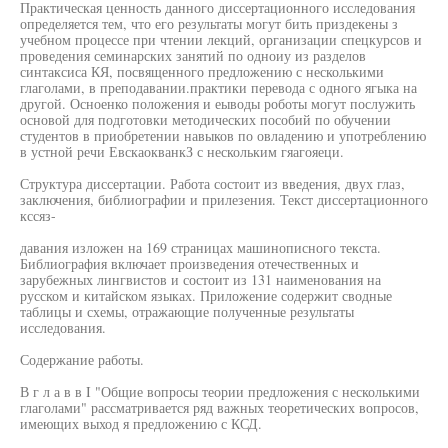
Практическая ценность данного диссертационного исследования
определяется тем, что его результаты могут бить приздекены з
учебном процессе при чтении лекций, организации спецкурсов и
проведения семинарских занятий по одноиу из разделов
синтаксиса КЯ, посвященного предложению с несколькими
глаголами, в преподавании.практики перевода с одного ягыка на
другой. Осноенко положения и еыводы роботы могут послужить
основой для подготовки методических пособий по обучении
студентов в приобретении навыков по овладению и употреблению
в устной речи ЕвскаокванкЗ с нескольким гяагояеци.
Структура диссертации. Работа состоит из введения, двух глаз,
заключения, библиографии и прилезения. Текст диссертационного
кссяз-
давания изложен на 169 страницах машинописного текста.
Библиография включает произведения отечественных и
зарубежных лингвистов и состоит из 131 наименования на
русском и китайском языках. Приложение содержит сводные
таблицы и схемы, отражающие полученные результаты
исследования.
Содержание работы.
В г л а в в I "Общие вопросы теории предложения с несколькими
глаголами" рассматривается ряд важных теоретических вопросов,
имеющих выход я предложению с КСД.