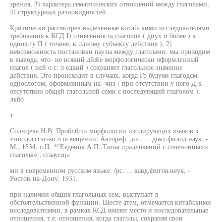
зрения, 3) характера семантических отношений между глаголами,
4) структурных разновидностей.
Критически рассмотрев выделенные китайскими исследователями
требования к КСД I) отнесенность глаголов ( диух и более ) к
одноз.гу П ( точнее, к одному субъекту действия ), 2)
невозможность постановки паузы между глаголами, мы приходим
к вывода, что- не всякий дй&е морфологически оформленный
глагол ( ней о с: л едкий ) сохраняет глагольное значение
действия. Это происходит в случаях, когда Гр будучи глагодсм-
однослогом, оформленным на -чиз ( при отсутствии у него Д к
отсутствии общей глагольной семи с последующий глаголом ),
лкбо
т
Солнцева Н.В. Проблбш» морфологии изолирующих языков з
тзшодогсгзс-ко.ч освещении: Автореф. дис. ... докт.филод.наук, -
М., 1534, с.II. *"Ееденок А.П. Типы прадлокений с соченонны>и
глагольте:; сгааусщ»
ми в современном русском язьже: /рс. ... кавд.фмгоя.неук, -
Ростов-на-Дону. 1931.
при наличии общих глагольных сем, выступает в
обстоятельственной функции. Шесте атем, отмечается китайскими
исследователями, в рамках КСД имеют место и последовательные
отношения, т.е. отношения, когда глаголы, сохраняя свои