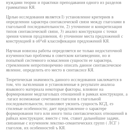
нуждами теории и практики преподавания одного из разделов
грамматики КЯ.
Црлью исследования является I) установление критериев в
определении характера синтаксической связи между глаголами в
глагольной последовательности, 2) уточнение и конкретизация
типов синтаксической связи, 3) анализ конструкции с точки
зрения членов прздловения, 4) уточнение места предложений с
конструкцией в об^ей классификации предложений КЯ.
Научная новизна работы определяется не только недостаточной
изученностью проблемы в советском китаеведении, но и
попыткой системного осмысления сущности ее характера,
стремлением непротиворечиво описать данное синтаксическое
явление, определить его место в синтаксисе КЯ.
Теоретическая значимость данного исследования заключается в
том, что зьгязлешшв и установленные в результате анализа
языкового материала некоторые факторы, влияние на
формирование медглагольшх отношений в рамках конструкции, а
.тагасе возможные сочетания глаголов в глагольной
последовательности, позволяют уяснить сущность КСД, еэ
стилевые особенности; дает представление о характере
формирования того или иного типа синтаксических отношений в
райках конструкции; вместе с тем, ставит дальнейшие задачи,
связанные с изучением лекспко-семантических групп ( ЛСГ )
глаголов, их особенностей ъ КЯ.