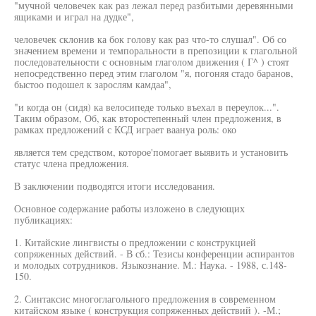
"мучной человечек как раз лежал перед разбитыми деревянными
ящиками и играл на дудке",
человечек склонив ка бок голову как раз что-то слушал". Об со
значением времени и темпоральности в препозиции к глагольной
последовательности с основным глаголом движения ( Г^ ) стоят
непосредственно перед этим глаголом "я, погоняя стадо баранов,
быстоо подошел к зарослям камдаа",
"и когда он (сидя) ка велосипеде только въехал в переулок...".
Таким образом, Об, как второстепенный член предложения, в
рамках предложений с КСД играет ваануа роль: око
является тем средством, которое'помогает выявить и установить
статус члена предложения.
В заключении подводятся итоги исследования.
Основное содержание работы изложено в следующих
публикациях:
1. Китайские лингвисты о предложении с конструкцией
сопряженных действий. - В сб.: Тезисы конференции аспирантов
и молодых сотрудников. Языкознание. М.: Наука. - 1988, с.148-
150.
2. Синтаксис многоглагольного предложения в современном
китайском языке ( конструкция сопряженных действий ). -М.;