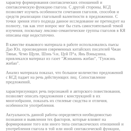
характер формирования синтаксических отношений и
синтаксическую функцию глагола. С другой стороны, КСД
позволяет изучить особенности сочетания глаголов, способов и
средств реализации глагольной валентности в предложении. С
точки зрения этого подхода данное исследование не претендует на
полноту, так как этот вопрос мог бы стать самостоятельной темой
изучения, поскольку лексико-семантические группы глаголов в КЯ
описаны еще недостаточно.
В качестве языкового материала в работе использовались пьесы
Дао Юл, произведения современных китайских писателей Чжан
Тяньи, Чгмо Щули, Шзнь %н, Цуй П^а, Янь Вэньцзина,
привлекался материал из газет "Жэньминь жибао", "Гунжэнь
жибао".
Анализ материала показал, что большое количество предложений
с КСД падает на речь действующих лиц. Сопоставление
предложений,
характеризующих речь персонажей и авторского повествования,
позволяет описать предложения с конструкцией в их
многообразии, показать их стилевые сходства и отличия,
особенности употребления.
Актуальность данной работы определяется необходимостью
познания и выявления тех факторов, которые влияют на
формирование того или иного типа синтаксических отношений и
употребления глагола в той или иной синтаксической функции,