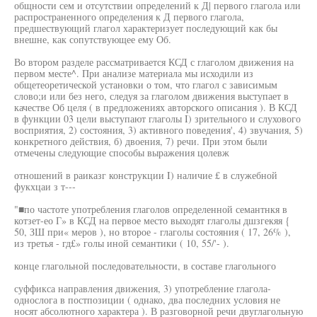
общности сем и отсутствии определений к Д| первого глагола или
распространенного определения к Д первого глагола,
предшествующий глагол характеризует последующий как бы
внешне, как сопутствующее ему Об.
Во втором разделе рассматривается КСД с глаголом движения на
первом месте^. При анализе материала мы исходили из
общетеоретической установки о том, что глагол с зависимым
слово;и или без него, следуя за глаголом движения выступает в
качестве Об целя ( в предложениях авторского описания ). В КСД
в функции 03 цели выступают глаголы I) зрительного и слухового
восприятия, 2) состояния, 3) активного поведения', 4) звучания, 5)
конкретного действия, б) двоения, 7) речи. При этом были
отмечены следующие способы выражения цолевж
отношений в раиказг конструкции I) наличие £ в служебной
фукхцаи з т---
"■по частоте употребления глаголов определенной семантнкя в
котзет-ео Г» в КСД на первое место выходят глаголы дшзгекяя {
50, ЗШ при« меров ), но второе - глаголы состояния ( 17, 26% ),
из третья - гд£» голы иной семантики ( 10, 55/'- ).
конце глагольной последовательности, в составе глагольного
суффикса направления движения, 3) употребление глагола-
однослога в постпозиции ( однако, два последних условия не
носят абсолютного характера ). В разговорной речи двуглагольную