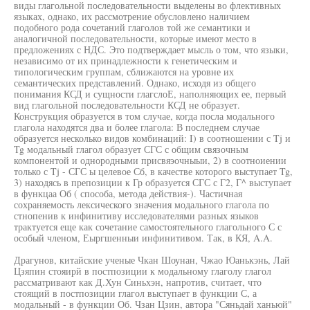
виды глагольной последовательности выделены во флективных
языках, однако, их рассмотрение обусловлено наличием
подобного рода сочетаний глаголов той же семантики и
аналогичной последовательности, которые имеют место в
предложениях с НДС. Это подтверждает мысль о том, что языки,
независимо от их принадлежности к генетическим и
типологическим группам, сближаются на уровне их
семантических представлений. Однако, исходя из общего
понимания КСД и сущности глагслоЕ, наполняющих ее, первый
вид глагольной последовательности КСД не образует.
Конструкция образуется в том случае, когда посла модального
глагола находятся два и более глагола: В последнем случае
образуется несколько видов комбинаций: I) в соотношении с Tj и
Tg модальный глагол образует СГС с общим связочным
компонентой и однородными присвяэочныыи, 2) в соотноиении
только с Tj - СГС ы целевое Сб, в качестве которого выступает Tg,
3) находясь в препозиции к Гр образуется СГС с Г2, Г^ выступает
в функцаа Об ( способа, метода действия-). Частичная
сохраняемость лексического значения модального глагола по
стнопенив к инфинитиву исследователями разных языков
трактуется еще как сочетание самостоятельного глагольного С с
особый членом, Еыргшенныи инфинитивом. Так, в КЯ, A.A.
Драгунов, китайские ученые Чкан Шоунан, Чжао Юанькэнь, Лай
Цзяпин стояирй в постпозиции к модальному глаголу глагол
рассматривают как Д.Хун Синьхэн, напротив, считает, что
стоящий в постпозиции глагол выступает в функции С, а
модальный - в функции Об. Чзан Цзин, автора "Сяньдай ханьюй"