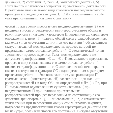
движения, 2) состояния, 3) речи, 4) конкретного действия, 5)
зрительного и слухового восприятия, б) умственной деятельности.
В результате анализа такого вида глагольной последовательности
приходим к следующим выводам: I) КСД с оформленным на .4»
-чжэ препозитивным глаголом с синтакси-
ческой точки зрения представляет неоднородное явление, 2} его
неоднозначность определяется наличием/отсутствием общих и
различных сем у глаголов, характером П, значением Д, характером
определения к нему, 3) наличие общей семы у разкооформленных
глаголов ( при отсутствии Д или при его наличии ) обусловливает
статус глагольной последовательности, процесс которой не
представляет самостоятельных действий. С семантической точки
зрения этот процесс неделим. Такая последовательность не
допускает трансформации - © ... - © . 4) возможность представить
процесс в виде составляющих его самостоятельных действий
позволяет трансформацию ... -т. С синтаксической точки зрения
глаголы выступают в функции ОС с одновременным характером
протекания действий. Это возможно в случае реализации Г^
грамматической (контекстуальной) валентности, при наличии
распространителей ( в виде Об или определений к Д^- ) к Г^, при
П, выраженном одушевленным существительным ( при
неодушевленном П при наличии приглагольных
распространителей процесс неразложим на составляющие его
действия, трансформа с -§)... -©невозможна ). 5) с семантической
точки зрения при пересечении общих сем & "громко закричав,
потребовал") предшествующий глагол характеризует действие как
бы изнутри, обозначая способ его протекания. В сяучае отсутствия