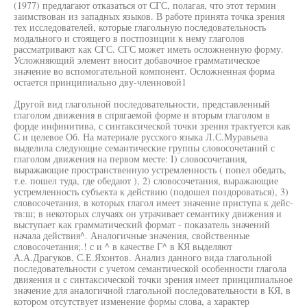
(1977) предлагают отказаться от СГС, полагая, что этот термин
заимствован из западных языков. В работе принята точка зрения
тех исследователей, которые глагольную последовательность
модального и стоящего в постпозиции к нему глаголов
рассматривают как СГС. СГС может иметь осложненную форму.
Усложняющий элемент вносит добавочное грамматическое
значение во вспомогательной компонент. Осложненная форма
остается принципиально дву-членновой1
Другой вид глагольной последовательности, представленный
глаголом движения в спрягаемой форме и вторым глаголом в
форде инфинитива, с синтаксической точки зрения трактуется как
С и целевое Об. На материале русского языка Л.С.Муравьева
выделила следующие семантические группы словосочетаний с
глаголом движения на первом месте: I) словосочетания,
выражающие пространственную устремленность ( попел обедать,
т.е. пошел туда, где обедают ), 2) словосочетания, выражающие
устремленность субъекта к действию (подошел поздороваться), 3)
словосочетания, в которых глагол имеет значение приступа к дейс-
тв:ш; в некоторых случаях он утрачивает семантику движения и
выступает как грамматический формат - показатель значений
начала действия^. Аналогичные значения, свойственные
словосочетания;.! с и ^ в качестве Г^ в КЯ выделяют
А.А.Драгуков, С.Е.Яхонтов. Анализ данного вида глагольной
последовательности с учетом семантической особенности глагола
двияения и с синтаксической точки зрения имеет принципиальное
значение для аналогичной глагольной последовательности в КЯ, в
котором отсутствует изменение формы слова, а характер