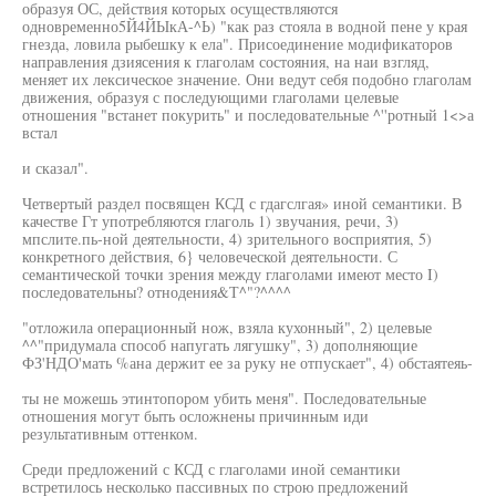
образуя ОС, действия которых осуществляются
одновременно5Й4ЙЫкА-^Ь) "как раз стояла в водной пене у края
гнезда, ловила рыбешку к ела". Присоединение модификаторов
направления дзиясения к глаголам состояния, на наи взгляд,
меняет их лексическое значение. Они ведут себя подобно глаголам
движения, образуя с последующими глаголами целевые
отношения "встанет покурить" и последовательные ^''ротный 1<>а
встал
и сказал".
Четвертый раздел посвящен КСД с гдагслгая» иной семантики. В
качестве Гт употребляются глаголь 1) звучания, речи, 3)
мпслите.пь-ной деятельности, 4) зрительного восприятия, 5)
конкретного действия, 6} человеческой деятельности. С
семантической точки зрения между глаголами имеют место I)
последовательны? отнодения&Т^"?^^^^
"отложила операционный нож, взяла кухонный", 2) целевые
^^"придумала способ напугать лягушку", 3) дополняющие
ФЗ'НДО'мать %ана держит ее за руку не отпускает", 4) обстаятеяь-
ты не можешь этинтопором убить меня". Последовательные
отношения могут быть осложнены причинным иди
результативным оттенком.
Среди предложений с КСД с глаголами иной семантики
встретилось несколько пассивных по строю предложений