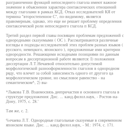
разграничении функций непоследнего глагола имеют важное
значение в объяснении характера синтаксических отношений
между глаголами в рамках КСД. Отказ исследователей КЯ от
термина "второстепенное С", по-видимому, является
правомерным, однако, это еще не решает проблему определения
синтаксической роли непоследнего глагола п КСД.
Третий раздел первой главы посвящен проблемам предложений с
однородными сказуемыми ( ОС ). Рассматриваются различные
взгляды и подходы исследователей этих проблем разных языков (
русского, немецкого, японского ), предложенные ими критерии
однородности. Решающими исходными позициями по данным
вопросам в диссертационной работе являются: I) положения
диссертации Л.Т.Нечаевой относительно допустимой
морфологической разнооформленности глаголов в однородном
ряду, что влечет за собой зависимость одного от другого ца
морфологическом уровне, но смысловое равенство - на
семантическом^, 2) вы-
*Лыкова Т.В. Взаимосвязь деепричастия и основного глагола в
структуре предложения: Дис. ... канд.филол.наук, - Ростов-на-
Дону, 1975, с. 28.'
Там же, с. 2.
%ечаева Л.Т. Однородные глагольные сказуемые в современном
японском языке. Дис. ... канд.филол.наук, - М.: 1974, с. 171.