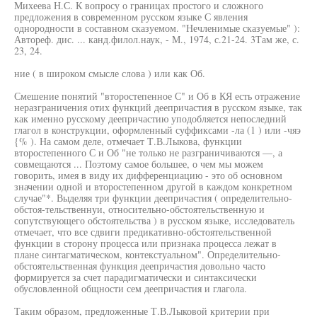
Михеева Н.С. К вопросу о границах простого и сложного
предложения в современном русском языке С явления
однородности в составном сказуемом. "Нечленимые сказуемые" ):
Автореф. дис. ... канд.филол.наук, - М., 1974, с.21-24. 3Там же, с.
23, 24.
ние ( в широком смысле слова ) или как Об.
Смешение понятий "второстепенное С" и Об в КЯ есть отражение
неразграничения отих функций деепричастия в русском языке, так
как именно русскому деепричастию уподобляется непоследний
глагол в конструкции, оформленный суффиксами -ла (1 ) или -чяэ
{% ). На самом деле, отмечает Т.В.Лыкова, функции
второстепенного С и Об "не только не разграничиваются —, а
совмещаются ... Поэтому самое большее, о чем мы можем
говорить, имея в виду их дифференциацию - это об основном
значении одной и второстепенном другой в каждом конкретном
случае"*. Выделяя три функции деепричастия ( определительно-
обстоя-тельственнуи, относительно-обстоятельственную и
сопутствующего обстоятельства ) в русском языке, исследователь
отмечает, что все сдвиги предикативно-обстоятельственной
функции в сторону процесса или признака процесса лежат в
плане синтагматическом, контекстуальном". Определительно-
обстоятельственная функция деепричастия довольно часто
формируется за счет парадигматически и синтаксически
обусловленной общности сем деепричастия и глагола.
Таким образом, предложенные Т.В.Лыковой критерии при