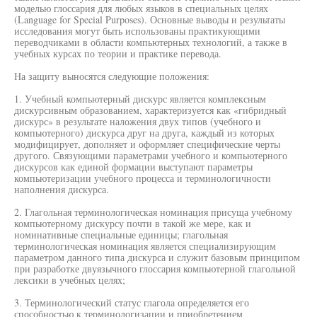
моделью глоссария для любых языков в специальных целях
(Language for Special Purposes). Основные выводы и результаты
исследования могут быть использованы практикующими
переводчиками в области компьютерных технологий, а также в
учебных курсах по теории и практике перевода.
На защиту выносятся следующие положения:
1. Учебный компьютерный дискурс является комплексным
дискурсивным образованием, характеризуется как «гибридный
дискурс» в результате наложения двух типов (учебного и
компьютерного) дискурса друг на друга, каждый из которых
модифицирует, дополняет и оформляет специфические черты
другого. Связующими параметрами учебного и компьютерного
дискурсов как единой формации выступают параметры
компьютеризации учебного процесса и терминологичности
наполнения дискурса.
2. Глагольная терминологическая номинация присуща учебному
компьютерному дискурсу почти в такой же мере, как и
номинативные специальные единицы; глагольная
терминологическая номинация является специализирующим
параметром данного типа дискурса и служит базовым принципом
при разработке двуязычного глоссария компьютерной глагольной
лексики в учебных целях;
3. Терминологический статус глагола определяется его
способностью к терминологизации и приобретением