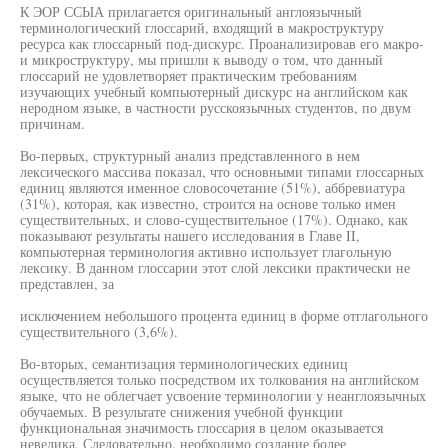
К ЭОР ССЫА прилагается оригинальный англоязычный
терминологический глоссарий, входящий в макроструктуру
ресурса как глоссарный под-дискурс. Проанализировав его макро-
и микроструктуру, мы пришли к выводу о том, что данный
глоссарий не удовлетворяет практическим требованиям
изучающих учебный компьютерный дискурс на английском как
неродном языке, в частности русскоязычных студентов, по двум
причинам.
Во-первых, структурный анализ представленного в нем
лексического массива показал, что основными типами глоссарных
единиц являются именное словосочетание (51%), аббревиатура
(31%), которая, как известно, строится на основе только имен
существительных, и слово-существительное (17%). Однако, как
показывают результаты нашего исследования в Главе II,
компьютерная терминология активно использует глагольную
лексику. В данном глоссарии этот слой лексики практически не
представлен, за
исключением небольшого процента единиц в форме отглагольного
существительного (3,6%).
Во-вторых, семантизация терминологических единиц
осуществляется только посредством их толкования на английском
языке, что не облегчает усвоение терминологии у неанглоязычных
обучаемых. В результате снижения учебной функции
функциональная значимость глоссария в целом оказывается
невелика. Следовательно, необходимо создание более