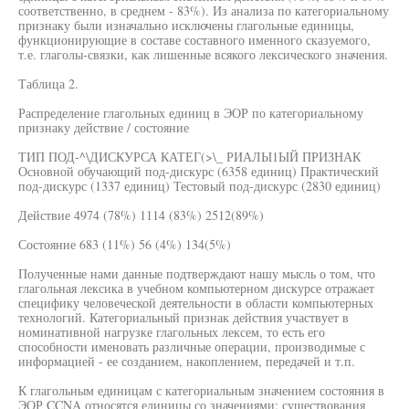
соответственно, в среднем - 83%). Из анализа по категориальному
признаку были изначально исключены глагольные единицы,
функционирующие в составе составного именного сказуемого,
т.е. глаголы-связки, как лишенные всякого лексического значения.
Таблица 2.
Распределение глагольных единиц в ЭОР по категориальному
признаку действие / состояние
ТИП ПОД-^\ДИСКУРСА КАТЕГ(>\_ РИАЛЫ1ЫЙ ПРИЗНАК
Основной обучающий под-дискурс (6358 единиц) Практический
под-дискурс (1337 единиц) Тестовый под-дискурс (2830 единиц)
Действие 4974 (78%) 1114 (83%) 2512(89%)
Состояние 683 (11%) 56 (4%) 134(5%)
Полученные нами данные подтверждают нашу мысль о том, что
глагольная лексика в учебном компьютерном дискурсе отражает
специфику человеческой деятельности в области компьютерных
технологий. Категориальный признак действия участвует в
номинативной нагрузке глагольных лексем, то есть его
способности именовать различные операции, производимые с
информацией - ее созданием, накоплением, передачей и т.п.
К глагольным единицам с категориальным значением состояния в
ЭОР CCNA относятся единицы со значениями: существования