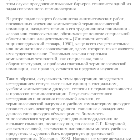
этом случае преодоление языковых барьеров становится одной из
задач современного терминоведеиия.
В центре подавляющего большинства лингвистических работ,
посвященных изучению компьютерной терминологической
номинации, находится термин в его традиционном понимании -
«слово или словосочетание, обозначающее понятие специальной
области знания или деятельности» [Лингвистический
энциклопедический словарь, 1990], чаще всего существительное
или номинативное словосочетание, ядром которого также является
имя существительное. Глагольная лексика подъязыка
компьютерных технологий, как специальная, так и
общелитературная, и проблемы глагольной терминологической
номинации, как правило, остаются за пределами изучения.
Таким образом, актуальность темы диссертации определяется
исследованием статуса глагольных единиц в специальном,
учебном компьютерном дискурсе, степени их терминологичности
и процессов терминологизации. Результаты системного
исследования и описания глагольной лексики, ее
терминологической нагрузки в учебном компьютерном дискурсе
позволят снять некоторые трудности, связанные с овладением
данного типа дискурса обучающимися. Значимость
типологического терминоведения для лингводидактики не
вызывает сомнения, поскольку оно, по словам С.Г. Казариной,
«является основой, лексическим наполнением многих учебных
продуктов» и «должно быть подвергнуто дидактической
интерпретации» [Казарина, 1998]. Наконец, не менее актуальным