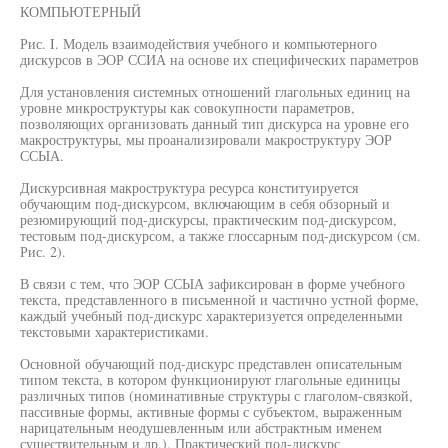
КОМПЬЮТЕРНЫЙ
Рис. I. Модель взаимодействия учебного и компьютерного
дискурсов в ЭОР ССИА на основе их специфических параметров
Для установления системных отношений глагольных единиц на
уровне микроструктуры как совокупности параметров,
позволяющих организовать данный тип дискурса на уровне его
макроструктуры, мы проанализировали макроструктуру ЭОР
ССЫА.
Дискурсивная макроструктура ресурса конституируется
обучающим под-дискурсом, включающим в себя обзорный и
резюмирующий под-дискурсы, практическим под-дискурсом,
тестовым под-дискурсом, а также глоссарным под-дискурсом (см.
Рис. 2).
В связи с тем, что ЭОР ССЫА зафиксирован в форме учебного
текста, представленного в письменной и частично устной форме,
каждый учебный под-дискурс характеризуется определенными
текстовыми характеристиками.
Основной обучающий под-дискурс представлен описательным
типом текста, в котором функционируют глагольные единицы
различных типов (номинативные структуры с глаголом-связкой,
пассивные формы, активные формы с субъектом, выраженным
нарицательным неодушевленным или абстрактным именем
существительным и др.). Практический под-дискурс