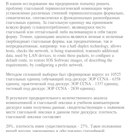
В нашем исследовании мы предприняли попытку решить
проблему глагольной терминологической номинации через
установление различных степеней терминологизации формально,
семантически, синтаксически и функционально разнообразных
глагольных единиц. За глагольную единицу мы принимаем
всякую форму (словоупотребление), являющуюся чисто
глагольной или отглагольной либо включающую в себя такую
форму. Точнее, единицами анализа являются личные и неличные
(вербоидные) глагольные формы, как предикативные, так и
непредикативные, например: was а half-duplex technology, allows
hosts, checks the network, is being transmitted, transmits additional
data, used by LAN devices, to route these packets, to conßgure a
default route, to restore IOS Software images, of describing the
requirements, by conßguring a prefix network.
Методом сплошной выборки был сформирован корпус из 10525
глагольных единиц (обучающий под-дискурс ЭОР CCNA - 6358
единиц; практический под-дискурс ЭОР CCNA - 1337 единиц;
тестовый под-дискурс ЭОР CCNA - 2830 единиц).
В результате предварительного количественного анализа
номинативной и глагольной лексики в учебном компьютерном
дискурсе нами получены данные, свидетельствующие о значимом
месте глагольной лексики в данном типе дискурса: плотность
глагольной лексики составляет
20%, плотность имен существительных - 27%. Такое положение
вещей вполне закономерно и обусловлено спецификой