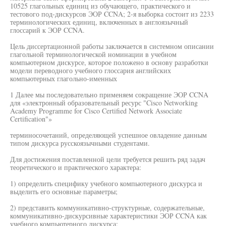
10525 глагольных единиц из обучающего, практического и
тестового под-дискурсов ЭОР CCNA; 2-я выборка состоит из 2233
терминологических единиц, включенных в англоязычный
глоссарий к ЭОР CCNA.
Цель диссертационной работы заключается в системном описании
глагольной терминологической номинации в учебном
компьютерном дискурсе, которое положено в основу разработки
модели переводного учебного глоссария английских
компьютерных глагольно-именных
1 Далее мы последовательно применяем сокращение ЭОР CCNA
для «электронный образовательный ресурс "Cisco Networking
Academy Programme for Cisco Certified Network Associate
Certification"»
терминосочетаний, определяющей успешное овладение данным
типом дискурса русскоязычными студентами.
Для достижения поставленной цели требуется решить ряд задач
теоретического и практического характера:
1) определить специфику учебного компьютерного дискурса и
выделить его основные параметры;
2) представить коммуникативно-структурные, содержательные,
коммуникативно-дискурсивные характеристики ЭОР CCNA как
учебного компьютерного дискурса;