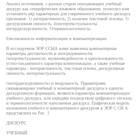
Анализ источников, с разных сторон описывающих учебный
дискурс как специфическое языковое образование, позволил нам
установить ряд характерных для современного учебного дискурса
признаков: 1) интерактивность; 2) наличие текстовой основы; 3)
дискурсивная связность; 4)интертекстуальность/
интердискурсивность; 5)терминологичность;
б)возможность информатизации и компьютеризации.
В исследуемом ЭОР ССЫА нами выявлены компьютерные
параметры дистантности и опосредованности,
гипертекстуальности, мультимедийности и креолизованности,
устно-письменного характера коммуникации, а также учебные
параметры - интерактивность, текстовая основа, дискурсивная
связность, интертекстуальность
(интердискурсивность) и модульность. Параметрами,
связывающими учебный и компьютерный дискурсы в единую
дискурсивную формацию, являются параметры компьютеризации
учебного дискурса, или передачи посредством цифрового сигнала,
и терминологичности наполнения дискурса. Графическая модель
наложения учебного и компьютерного дискурсов в ЭОР С СИ А
представлена на Рис. 1:
ДИСКУРС
УЧЕБНЫЙ