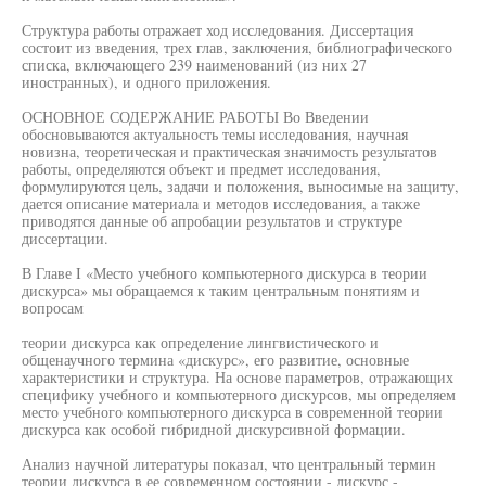
Структура работы отражает ход исследования. Диссертация
состоит из введения, трех глав, заключения, библиографического
списка, включающего 239 наименований (из них 27
иностранных), и одного приложения.
ОСНОВНОЕ СОДЕРЖАНИЕ РАБОТЫ Во Введении
обосновываются актуальность темы исследования, научная
новизна, теоретическая и практическая значимость результатов
работы, определяются объект и предмет исследования,
формулируются цель, задачи и положения, выносимые на защиту,
дается описание материала и методов исследования, а также
приводятся данные об апробации результатов и структуре
диссертации.
В Главе I «Место учебного компьютерного дискурса в теории
дискурса» мы обращаемся к таким центральным понятиям и
вопросам
теории дискурса как определение лингвистического и
общенаучного термина «дискурс», его развитие, основные
характеристики и структура. На основе параметров, отражающих
специфику учебного и компьютерного дискурсов, мы определяем
место учебного компьютерного дискурса в современной теории
дискурса как особой гибридной дискурсивной формации.
Анализ научной литературы показал, что центральный термин
теории дискурса в ее современном состоянии - дискурс -