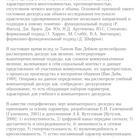
характеризуется многозначностью, противоречивостью,
отсутствием четкого контура и объема. Основной причиной такого
состояния дискурса как объекта исследования послужило
практически одновременное развитие нескольких направлений и
подходов к новому понятию - функциональный подход (Р.
Фасолд, Дж. Браун, Дж. Юл, Н.Д. Арутюнова, Ю.С. Степанов),
формальный подход (3. Харрис, М. Стаббс, В.А. Звегинцев),
формально-функциональный подход (Д. Шифрин).
В настоящее время вслед за Тьеном Ван Дейком целесообразно
рассматривать дискурс как явление, интегрирующее
вышеперечисленные подходы, как сложное коммуникативное
явление, включающее в себя социальный контекст и дающее
представление об участниках коммуникации, их характеристиках,
о процессах производства и восприятия общения [Ван Дейк,
1989]. Опираясь на данное определение, мы рассмотрели учебный
компьютерный дискурс как «гибридное» дискурсивное
образование, то есть обладающее набором параметров,
характерных для учебного и компьютерного дискурсов.
В качестве специфических черт компьютерного дискурса мы
принимаем за основу параметры, разработанные E.H. Галичкиной
[Галичкина, 2001] и дополненные А.Б. Кутузовым [Кутузов,
2006]: 1) иллокутивность, 2) цифровой канал передачи сигнала; 3)
дистантность и опосредованность; 4) анонимность и сетевая
структура; 5) гипертекстуальность; 6) мультимедийность и
креолизованность; 7) устно-письменный характер коммуникации.