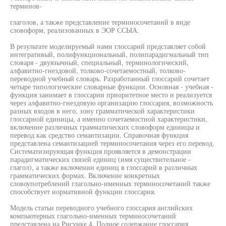
терминов-
глаголов, а также представление терминосочетаний в виде
словоформ, реализованных в ЭОР ССЫА.
В результате моделируемый нами глоссарий представляет собой
интегративый, полифункциональный, полипарадигмальный тип
словаря - двуязычный, специальный, терминологический,
алфавитно-гнездовой, толково-сочетаемостный, толково-
переводной учебный словарь. Разработанный глоссарий сочетает
четыре типологические словарные функции. Основная - учебная -
функция занимает в глоссарии приоритетное место и реализуется
через алфавитно-гнездовую организацию глоссария, возможность
разных входов в него, зону грамматической характеристики
глоссарной единицы, а именно сочетаемостной характеристики,
включение различных грамматических словоформ единицы и
перевод как средство семантизации. Справочная функция
представлена семантизацией терминосочетания через его перевод.
Систематизирующая функция проявляется в демонстрации
парадигматических связей единиц (имя существительное -
глагол), а также включении единиц в глоссарий в различных
грамматических формах. Включение конкретных
словоупотреблений глагольно-именных терминосочетаний также
способствует нормативной функции глоссария.
Модель статьи переводного учебного глоссария английских
компьютерных глагольно-именных терминосочетаний
представлена на Рисунке 4. Полное содержание глоссария