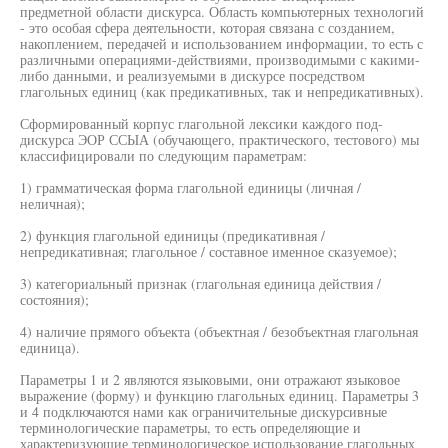
предметной области дискурса. Область компьютерных технологий
- это особая сфера деятельности, которая связана с созданием,
накоплением, передачей и использованием информации, то есть с
различными операциями-действиями, производимыми с какими-
либо данными, и реализуемыми в дискурсе посредством
глагольных единиц (как предикативных, так и непредикативных).
Сформированный корпус глагольной лексики каждого под-
дискурса ЭОР ССЫА (обучающего, практического, тестового) мы
классифицировали по следующим параметрам:
1) грамматическая форма глагольной единицы (личная /
неличная);
2) функция глагольной единицы (предикативная /
непредикативная; глагольное / составное именное сказуемое);
3) категориальный признак (глагольная единица действия /
состояния);
4) наличие прямого объекта (объектная / безобъектная глагольная
единица).
Параметры 1 и 2 являются языковыми, они отражают языковое
выражение (форму) и функцию глагольных единиц. Параметры 3
и 4 подключаются нами как ограничительные дискурсивные
терминологические параметры, то есть определяющие и
характеризующие терминологическое использование глагольных