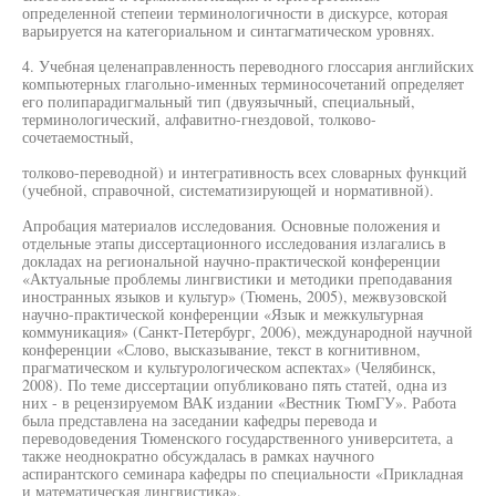
определенной степеии терминологичности в дискурсе, которая
варьируется на категориальном и синтагматическом уровнях.
4. Учебная целенаправленность переводного глоссария английских
компьютерных глагольно-именных терминосочетаний определяет
его полипарадигмальный тип (двуязычный, специальный,
терминологический, алфавитно-гнездовой, толково-
сочетаемостный,
толково-переводной) и интегративность всех словарных функций
(учебной, справочной, систематизирующей и нормативной).
Апробация материалов исследования. Основные положения и
отдельные этапы диссертационного исследования излагались в
докладах на региональной научно-практической конференции
«Актуальные проблемы лингвистики и методики преподавания
иностранных языков и культур» (Тюмень, 2005), межвузовской
научно-практической конференции «Язык и межкультурная
коммуникация» (Санкт-Петербург, 2006), международной научной
конференции «Слово, высказывание, текст в когнитивном,
прагматическом и культурологическом аспектах» (Челябинск,
2008). По теме диссертации опубликовано пять статей, одна из
них - в рецензируемом ВАК издании «Вестник ТюмГУ». Работа
была представлена на заседании кафедры перевода и
переводоведения Тюменского государственного университета, а
также неоднократно обсуждалась в рамках научного
аспирантского семинара кафедры по специальности «Прикладная
и математическая лингвистика».