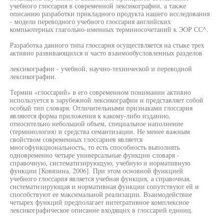
учебного глоссария в современной лексикографии, а также
описанию разработки прикладного продукта нашего исследования
- модели переводного учебного глоссария английских
компьютерных глагольно-именных терминосочетаний к ЭОР СС^.
Разработка данного типа глоссария осуществляется на стыке трех
активно развивающихся и часто взаимообусловленных разделов
лексикографии - учебной, научно-технической и переводной
лексикографии.
Термин «глоссарий» в его современном понимании активно
используется в зарубежной лексикографии и представляет собой
особый тип словаря. Отличительными признаками глоссария
являются форма приложения к какому-либо изданию,
относительно небольшой объем, специальное наполнение
(терминология) и средства семантизации. Не менее важным
свойством современных глоссариев является
многофункциональность, то есть способность выполнять
одновременно четыре универсальные функции словаря -
справочную, систематизирующую, учебную и нормативную
функции [Ковязина, 2006]. При этом основной функцией
учебного глоссария является учебная функция, а справочная,
систематизирующая и нормативная функции сопутствуют ей и
способствуют ее максимальной реализации. Взаимодействие
четырех функций предполагает интегративное комплексное
лексикографическое описание входящих в глоссарий единиц.