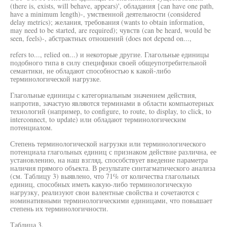
(there is, exists, will behave, appears)', обладания {can have one path,
have a minimum length)-, умственной деятельности (considered
delay metrics); желания, требования (wants to obtain information,
may need to be started, are required); чувств (can be heard, would be
seen, feels)-, абстрактных отношений (does not depend on...,
refers to..., relied on...) и некоторые другие. Глагольные единицы
подобного типа в силу специфики своей общеупотребительной
семантики, не обладают способностью к какой-либо
терминологической нагрузке.
Глагольные единицы с категориальным значением действия,
напротив, зачастую являются терминами в области компьютерных
технологий (например, to configure, to route, to display, to click, to
interconnect, to update) или обладают терминологическим
потенциалом.
Степень терминологической нагрузки или терминологического
потенциала глагольных единиц с признаком действие различна, ее
установлению, на наш взгляд, способствует введение параметра
наличия прямого объекта. В результате синтагматического анализа
(см. Таблицу 3) выявлено, что 71% от количества глагольных
единиц, способных иметь какую-либо терминологическую
нагрузку, реализуют свои валентные свойства и сочетаются с
номинативными терминологическими единицами, что повышает
степень их терминологичности.
Таблица 3.