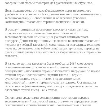
совершенной формы глоссария для русскоязычных студентов.
Цель моделируемого и разрабатываемого нами переводного
учебного глоссария английских компьютерных глагольно-именных
терминосочетаний - обеспечение и облегчение усвоения
компьютерной глагольной терминологической лексики.
В основу принципов построения глоссария легли данные,
полученные при системном описании глагольной
терминологической номинации в учебном компьютерном
дискурсе. Данными принципами являются: включение глагольной
лексики в учебный глоссарий; семантизация глагольных терминов
через их сочетаемостные (объектные) характеристики; перевод на
русский язык разных грамматических форм английских терминов-
глаголов.
В качестве единиц глоссария были отобраны 2489 словоформ
глагольно-именных словосочетаний (личных и неличных),
обладающих наибольшей терминологической нагрузкой по шкале
степени терминологичности: термин-глагол + термин-
существительное, термин-глагол + существительное,
многозначный глагол + термин-существительное. Организация
глоссария - алфавитно-гнездовой метод - определила количество
словарных статей-гнезд - 423 статьи.
Основными средствами семантизации послужили перевод
терминосочетаний на русский язык, отражение парадигмальных
(частеречных) и синтагматических (сочетаемостных) связей