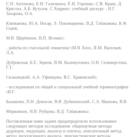
C.Н. Антонова, E.H. Галичкина, Е.И. Горошко, C.B. Краев, Д.
Кристал, А.Б. Кутузов, С.Херринг; учебный дискурс - И.Г.
Захарова, O.A.
Климанова, Ю.А. Носар, Л. Пономаренко, В.Д. Табанакова, К.Ф.
Седов,
М.В. Щербинин, В.П. Яссман);
- работы по глагольной семантике (М.Я. Блох, JI.M. Васильев,
Л.А.
Дубровская, Б.Е. Зернов, В.М. Калимуллина, О.Н. Селиверстова,
Г.Г.
Сильницкий, A.A. Уфимцева, B.C. Храковский);
- исследования по общей и специальной учебной терминографии
(И.Г.
Балашова, П.Н. Денисов, В.В. Дубининский, С.А. Иванова, В.В.
Морковкин, Н.В. Рубцова, В.Д. Табанакова).
Поставленные нами задачи предопределили использование
следующих методов исследования: общенаучные методы
дедукции, индукции, анализа и синтеза, описательный метод,
метод дискурсивного анализа, лингвистические методы