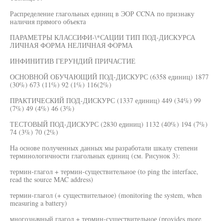
Распределение глагольных единиц в ЭОР CCNA по признаку
наличия прямого объекта
ПАРАМЕТРЫ КЛАССИФИ-\*САЦИИ ТИП ПОД-ДИСКУРСА
ЛИЧНАЯ ФОРМА НЕЛИЧНАЯ ФОРМА
ИНФИНИТИВ ГЕРУНДИЙ ПРИЧАСТИЕ
ОСНОВНОЙ ОБУЧАЮЩИЙ ПОД-ДИСКУРС (6358 единиц) 1877
(30%) 673 (11%) 92 (1%) 116(2%)
ПРАКТИЧЕСКИЙ ПОД-ДИСКУРС (1337 единиц) 449 (34%) 99
(7%) 49 (4%) 46 (3%)
ТЕСТОВЫЙ ПОД-ДИСКУРС (2830 единиц) 1132 (40%) 194 (7%)
74 (3%) 70 (2%)
На основе полученных данных мы разработали шкалу степени
терминологичности глагольных единиц (см. Рисунок 3):
термин-глагол + термин-существительное (to ping the interface,
read the source MAC address)
термин-глагол (+ существительное) (monitoring the system, when
measuring a battery)
многозначный глагол + термин-существительное (provides more