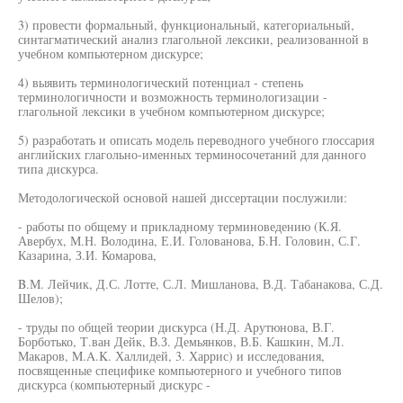
3) провести формальный, функциональный, категориальный,
синтагматический анализ глагольной лексики, реализованной в
учебном компьютерном дискурсе;
4) выявить терминологический потенциал - степень
терминологичности и возможность терминологизации -
глагольной лексики в учебном компьютерном дискурсе;
5) разработать и описать модель переводного учебного глоссария
английских глагольно-именных терминосочетаний для данного
типа дискурса.
Методологической основой нашей диссертации послужили:
- работы по общему и прикладному терминоведению (К.Я.
Авербух, М.Н. Володина, Е.И. Голованова, Б.Н. Головин, С.Г.
Казарина, З.И. Комарова,
B.М. Лейчик, Д.С. Лотте, С.Л. Мишланова, В.Д. Табанакова, С.Д.
Шелов);
- труды по общей теории дискурса (Н.Д. Арутюнова, В.Г.
Борботько, Т.ван Дейк, В.З. Демьянков, В.Б. Кашкин, М.Л.
Макаров, M.A.K. Халлидей, 3. Харрис) и исследования,
посвященные специфике компьютерного и учебного типов
дискурса (компьютерный дискурс -