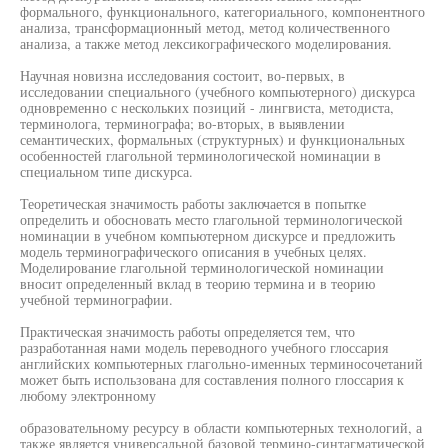
формального, функционального, категориального, компонентного
анализа, трансформационный метод, метод количественного
анализа, а также метод лексикографического моделирования.
Научная новизна исследования состоит, во-первых, в
исследовании специального (учебного компьютерного) дискурса
одновременно с нескольких позиций - лингвиста, методиста,
терминолога, терминографа; во-вторых, в выявлении
семантических, формальных (структурных) и функциональных
особенностей глагольной терминологической номинации в
специальном типе дискурса.
Теоретическая значимость работы заключается в попытке
определить и обосновать место глагольной терминологической
номинации в учебном компьютерном дискурсе и предложить
модель терминографического описания в учебных целях.
Моделирование глагольной терминологической номинации
вносит определенный вклад в теорию термина и в теорию
учебной терминографии.
Практическая значимость работы определяется тем, что
разработанная нами модель переводного учебного глоссария
английских компьютерных глагольно-именных терминосочетаний
может быть использована для составления полного глоссария к
любому электронному
образовательному ресурсу в области компьютерных технологий, а
также является универсальной базовой термино-синтагматической