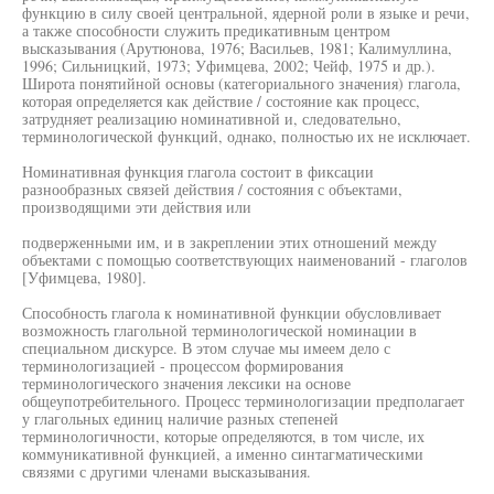
функцию в силу своей центральной, ядерной роли в языке и речи,
а также способности служить предикативным центром
высказывания (Арутюнова, 1976; Васильев, 1981; Калимуллина,
1996; Сильницкий, 1973; Уфимцева, 2002; Чейф, 1975 и др.).
Широта понятийной основы (категориального значения) глагола,
которая определяется как действие / состояние как процесс,
затрудняет реализацию номинативной и, следовательно,
терминологической функций, однако, полностью их не исключает.
Номинативная функция глагола состоит в фиксации
разнообразных связей действия / состояния с объектами,
производящими эти действия или
подверженными им, и в закреплении этих отношений между
объектами с помощью соответствующих наименований - глаголов
[Уфимцева, 1980].
Способность глагола к номинативной функции обусловливает
возможность глагольной терминологической номинации в
специальном дискурсе. В этом случае мы имеем дело с
терминологизацией - процессом формирования
терминологического значения лексики на основе
общеупотребительного. Процесс терминологизации предполагает
у глагольных единиц наличие разных степеней
терминологичности, которые определяются, в том числе, их
коммуникативной функцией, а именно синтагматическими
связями с другими членами высказывания.