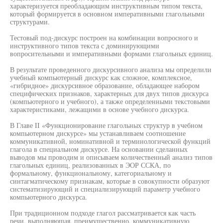
характеризуется преобладающим инструктивным типом текста,
который формируется в основном императивными глагольными
структурами.
Тестовый под-дискурс построен на комбинации вопросного и
инструктивного типов текста с доминирующими
вопросительными и императивными формами глагольных единиц.
В результате проведенного дискурсивного анализа мы определили
учебный компьютерный дискурс как сложное, комплексное,
«гибридное» дискурсивное образование, обладающее набором
специфических признаков, характерных для двух типов дискурса
(компьютерного и учебного), а также определенными текстовыми
характеристиками, лежащими в основе учебного дискурса.
В Главе II «Функционирование глагольных структур в учебном
компьютерном дискурсе» мы устанавливаем соотношение
коммуникативной, номинативной и терминологической функций
глагола в специальном дискурсе. На основании сделанных
выводов мы проводим и описываем количественный анализ типов
глагольных единиц, реализованных в ЭОР ССКА, по
формальному, функциональному, категориальному и
синтагматическому признакам, которые в совокупности образуют
систематизирующий и специализирующий параметр учебного
компьютерного дискурса.
При традиционном подходе глагол рассматривается как часть
речи, выполняющая, преимущественно, коммуникативную