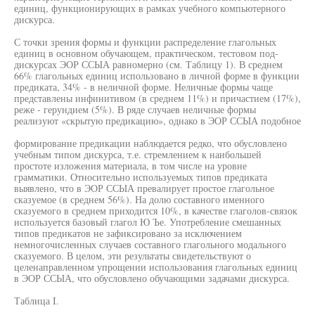
единиц, функционирующих в рамках учебного компьютерного
дискурса.
С точки зрения формы и функции распределение глагольных
единиц в основном обучающем, практическом, тестовом под-
дискурсах ЭОР ССЫА равномерно (см. Таблицу 1). В среднем
66% глагольных единиц использовано в личной форме в функции
предиката, 34% - в неличной форме. Неличные формы чаще
представлены инфинитивом (в среднем 11%) и причастием (17%),
реже - герундием (5%). В ряде случаев неличные формы
реализуют «скрытую предикацию», однако в ЭОР ССЫА подобное
формирование предикации наблюдается редко, что обусловлено
учебным типом дискурса, т.е. стремлением к наибольшей
простоте изложения материала, в том числе на уровне
грамматики. Относительно используемых типов предиката
выявлено, что в ЭОР ССЫА превалирует простое глагольное
сказуемое (в среднем 56%). На долю составного именного
сказуемого в среднем приходится 10%, в качестве глаголов-связок
используется базовый глагол Ю Ъе. Употребление смешанных
типов предикатов не зафиксировано за исключением
немногочисленных случаев составного глагольного модального
сказуемого. В целом, эти результаты свидетельствуют о
целенаправленном упрощении использования глагольных единиц
в ЭОР ССЫА, что обусловлено обучающими задачами дискурса.
Таблица I.