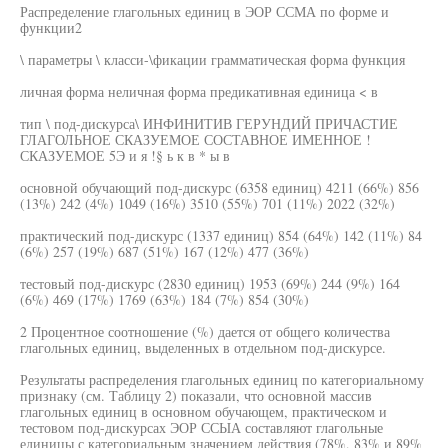
Распределение глагольных единиц в ЭОР ССМА по форме и
функции2
\ параметры \ класси-\фикации грамматическая форма функция
личная форма неличная форма предикативная единица < в
тип \ под-дискурса\ ИНФИНИТИВ ГЕРУНДИЙ ПРИЧАСТИЕ
ГЛАГОЛЬНОЕ СКАЗУЕМОЕ СОСТАВНОЕ ИМЕННОЕ !
СКАЗУЕМОЕ 5Э и я !§ ь к в * ы в
основной обучающий под-дискурс (6358 единиц) 4211 (66%) 856
(13%) 242 (4%) 1049 (16%) 3510 (55%) 701 (11%) 2022 (32%)
практический под-дискурс (1337 единиц) 854 (64%) 142 (11%) 84
(6%) 257 (19%) 687 (51%) 167 (12%) 477 (36%)
тестовый под-дискурс (2830 единиц) 1953 (69%) 244 (9%) 164
(6%) 469 (17%) 1769 (63%) 184 (7%) 854 (30%)
2 Процентное соотношение (%) дается от общего количества
глагольных единиц, выделенных в отдельном под-дискурсе.
Результаты распределения глагольных единиц по категориальному
признаку (см. Таблицу 2) показали, что основной массив
глагольных единиц в основном обучающем, практическом и
тестовом под-дискурсах ЭОР ССЫА составляют глагольные
единицы с категориальным значением действия (78%, 83% и 89%