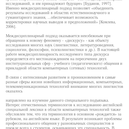
исследований, и им принадлежит будущее» [Буданов, 1997].
Именно междисциплинарный подход позволяет «объединить
результаты исследований в областях естественнонаучного и
гуманитарного знания, ...обеспечивает возможность
корректировки научных выводов и предположений» [Комлева,
2006].
Междисциплинарный подход оказывается неизбежным при
обращении к новому феномену - «дискурсу» - как объекту
исследования многих наук (лингвистики, литературоведения,
социологии, философии, психолингвистики и др.). В настоящей
работе междисциплинарность исследуемого типа дискурса
определяется его местонахождением на пересечении двух
институциональных сфер - учебного (педагогического) общения и
прикладной области компьютерных (сетевых) технологий.
В связи с интенсивным развитием и проникновением в самые
разные сферы жизни новейших информационных, компьютерных,
телекоммуникационных технологий внимание многих лингвистов
оказалось
направлено на изучение данного специального подъязыка.
Интерес отечественных терминологов к исследованию английской
специальной лексики в области компьютерных технологий также
обусловлен тем, что эта терминология в основном «рождается» за
рубежом, на английском языке. В результате возникают проблемы
профессионального общения у разноязычных специалистов и
прежде всего у студентов, осваивающих эту специальность. В