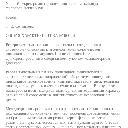
Ученый секретарь диссертационного совета, кандидат
филологических наук,
доцент
Т. В. Сотникова
ОБЩАЯ ХАРАКТЕРИСТИКА РАБОТЫ
Реферируемая диссертация посвящена исследованию и
системному описанию глагольной терминологической
номинации, закономерностей и особенностей ее
функционирования в специальном, учебном компьютерном
дискурсе.
Работа выполнена в рамках прикладной лингвистики и
затрагивает несколько направлений: общее терминоведение,
прикладное терминоведение, лингвистика текста (дискурсивный
подход к тексту), лексическая семантика термина. В результате
наша работа носит междисциплинарный интегративный характер,
отличающий современные лингвистические исследования в
целом.
Междисциппинарность и интегративность диссертационного
исследования обусловлены тем, что проблемы современной науки
и образования необходимо решать через сферы интересов
различных наук, как естественных, так и гуманитарных. С точки
зрения современных ученых, «наш век - век междисциплинарных