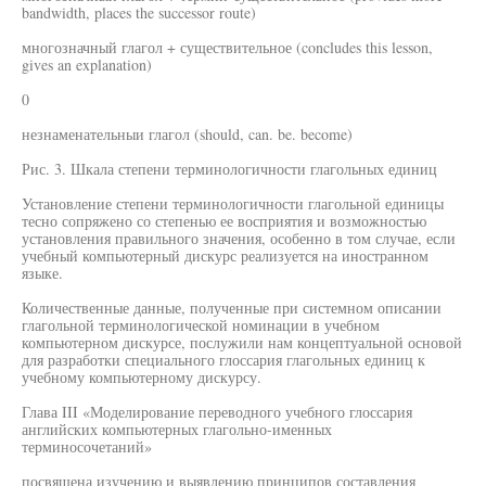
bandwidth, places the successor route)
многозначный глагол + существительное (concludes this lesson,
gives an explanation)
0
незнаменательныи глагол (should, can. be. become)
Рис. 3. Шкала степени терминологичности глагольных единиц
Установление степени терминологичности глагольной единицы
тесно сопряжено со степенью ее восприятия и возможностью
установления правильного значения, особенно в том случае, если
учебный компьютерный дискурс реализуется на иностранном
языке.
Количественные данные, полученные при системном описании
глагольной терминологической номинации в учебном
компьютерном дискурсе, послужили нам концептуальной основой
для разработки специального глоссария глагольных единиц к
учебному компьютерному дискурсу.
Глава III «Моделирование переводного учебного глоссария
английских компьютерных глагольно-именных
терминосочетаний»
посвящена изучению и выявлению принципов составления