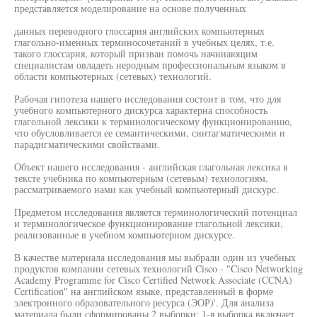
представляется моделирование на основе полученных
данных переводного глоссария английских компьютерных
глагольно-именных терминосочетаний в учебных целях, т.е.
такого глоссария, который призван помочь начинающим
специалистам овладеть неродным профессиональным языком в
области компьютерных (сетевых) технологий.
Рабочая гипотеза нашего исследования состоит в том, что для
учебного компьютерного дискурса характерна способность
глагольной лексики к терминологическому функционированию,
что обусловливается ее семантическими, синтагматическими и
парадигматическими свойствами.
Объект нашего исследования - английская глагольная лексика в
тексте учебника по компьютерным (сетевым) технологиям,
рассматриваемого нами как учебный компьютерный дискурс.
Предметом исследования является терминологический потенциал
и терминологическое функционирование глагольной лексики,
реализованные в учебном компьютерном дискурсе.
В качестве материала исследования мы выбрали один из учебных
продуктов компании сетевых технологий Cisco - "Cisco Networking
Academy Programme for Cisco Certified Network Associate (CCNA)
Certification" на английском языке, представленный в форме
электронного образовательного ресурса (ЭОР)'. Для анализа
материала были сформированы 2 выборки: 1-я выборка включает