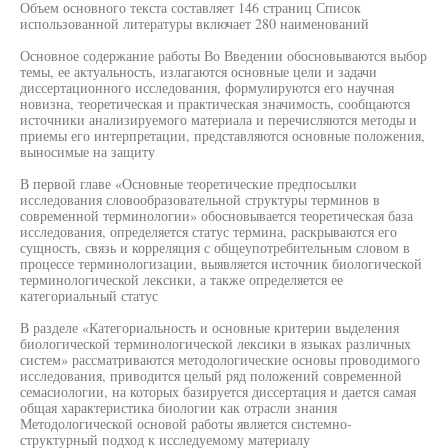
Объем основного текста составляет 146 страниц Список
использованной литературы включает 280 наименований
Основное содержание работы Во Введении обосновываются выбор
темы, ее актуальность, излагаются основные цели и задачи
диссертационного исследования, формулируются его научная
новизна, теоретическая и практическая значимость, сообщаются
источники анализируемого материала и перечисляются методы и
приемы его интерпретации, представляются основные положения,
выносимые на защиту
В первой главе «Основные теоретические предпосылки
исследования словообразовательной структуры терминов в
современной терминологии» обосновывается теоретическая база
исследования, определяется статус термина, раскрываются его
сущность, связь и корреляция с общеупотребительным словом в
процессе терминологизации, выявляется источник биологической
терминологической лексики, а также определяется ее
категориальный статус
В разделе «Категориальность и основные критерии выделения
биологической терминологической лексики в языках различных
систем» рассматриваются методологические основы проводимого
исследования, приводится целый ряд положений современной
семасиологии, на которых базируется диссертация и дается самая
общая характеристика биологии как отрасли знания
Методологической основой работы является системно-
структурный подход к исследуемому материалу