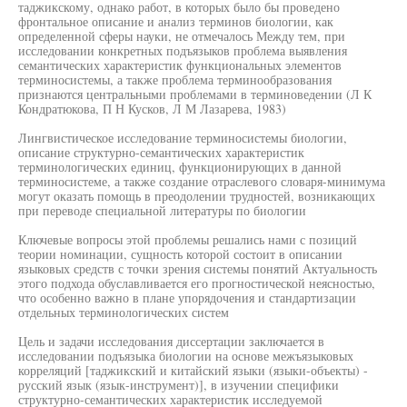
таджикскому, однако работ, в которых было бы проведено
фронтальное описание и анализ терминов биологии, как
определенной сферы науки, не отмечалось Между тем, при
исследовании конкретных подъязыков проблема выявления
семантических характеристик функциональных элементов
терминосистемы, а также проблема терминообразования
признаются центральными проблемами в терминоведении (Л К
Кондратюкова, П Н Кусков, Л М Лазарева, 1983)
Лингвистическое исследование терминосистемы биологии,
описание структурно-семантических характеристик
терминологических единиц, функционирующих в данной
терминосистеме, а также создание отраслевого словаря-минимума
могут оказать помощь в преодолении трудностей, возникающих
при переводе специальной литературы по биологии
Ключевые вопросы этой проблемы решались нами с позиций
теории номинации, сущность которой состоит в описании
языковых средств с точки зрения системы понятий Актуальность
этого подхода обуславливается его прогностической неясностью,
что особенно важно в плане упорядочения и стандартизации
отдельных терминологических систем
Цель и задачи исследования диссертации заключается в
исследовании подъязыка биологии на основе межъязыковых
корреляций [таджикский и китайский языки (языки-объекты) -
русский язык (язык-инструмент)], в изучении специфики
структурно-семантических характеристик исследуемой