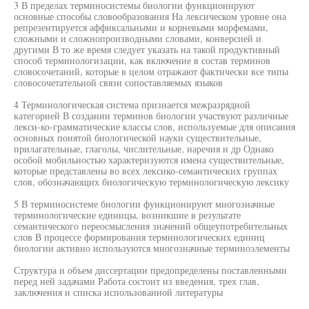
3 В пределах терминосистемы биологии функционируют
основные способы словообразования На лексическом уровне она
репрезентируется аффиксальными и корневыми морфемами,
сложными и сложнопроизводными словами, конверсией и
другими В то же время следует указать на такой продуктивный
способ терминологизации, как включение в состав терминов
словосочетаний, которые в целом отражают фактически все типы
словосочетательной связи сопоставляемых языков
4 Терминологическая система признается межразрядной
категорией В создании терминов биологии участвуют различные
лекси-ко-грамматические классы слов, используемые для описания
основных понятой биологической науки существительные,
прилагательные, глаголы, числительные, наречия и др Однако
особой мобильностью характеризуются имена существительные,
которые представлены во всех лексико-семантических группах
слов, обозначающих биологическую терминологическую лексику
5 В терминосистеме биологии функционируют многозначные
терминологические единицы, возникшие в результате
семантического переосмысления значений общеупотребительных
слов В процессе формирования терминологических единиц
биологии активно используются многозначные терминоэлементы
Структура и объем диссертации предопределены поставленными
перед ней задачами Работа состоит из введения, трех глав,
заключения и списка использованной литературы