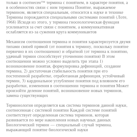
только в соотнесен™ термина с понятием, в характере понятия, а
в особенностях связи с ним термина Понятие, выражаемое
термином, является специальным, относится к науке и технике
Термины порождаются специальными системами понятий (Лоте,
1968) Исходя из этого, у термина гносеологическая функция
усиливается за счет связи с понятием, а коммуникативная
ослабляется из-за сужения круга коммуникантов
Механизм соотношения термина и понятия характеризуется двумя
типами связей прямой (от понятия к термину, поскольку понятие
первично в их соотношении) и обратной (от термина к понятию,
удачный термин способствует уточнению понятия) В этом
соотношении можно условно выделить три этапа 1)
возникновение понятая, формулировка дефиниций, создание
термина, 2) достаточная стабильность понятия при его
постепенной разработке, отработанная дефиниция, устойчивый
термин, 3) кардинальное углубление понятия под влиянием его
разработки, изменения в соотношении термина и понятия Может
произойти деление понятий, возникновение новых терминов,
замена существующих
Терминология определяется как система терминов данной науки,
соотнесенная с системой понятии Каждой системе понятий
соответствует определенная система терминов, которая
развивается по мере накопления новых научных данных
Биологический термин — специальный случай термина,
выражающий понятие биологической науки