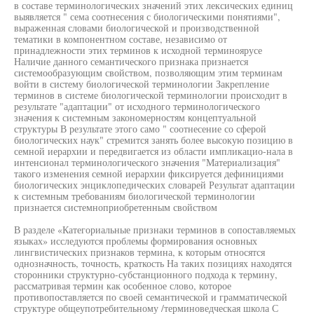
в составе терминологических значений этих лексических единиц
выявляется " сема соотнесения с биологическими понятиями",
выраженная словами биологической и производственной
тематики в компонентном составе, независимо от
принадлежности этих терминов к исходной терминоярусе
Наличие данного семантического признака признается
системообразующим свойством, позволяющим этим терминам
войти в систему биологической терминологии Закрепление
терминов в системе биологической терминологии происходит в
результате "адаптации" от исходного терминологического
значения к системным закономерностям концептуальной
структуры В результате этого само " соотнесение со сферой
биологических наук" стремится занять более высокую позицию в
семной иерархии и передвигается из области импликацио-нала в
интенсионал терминологического значения "Материализация"
такого изменения семной иерархии фиксируется дефинициями
биологических энциклопедических словарей Результат адаптации
к системным требованиям биологической терминологии
признается системноприобретенным свойством
В разделе «Категориальные признаки терминов в сопоставляемых
языках» исследуются проблемы формирования основных
лингвистических признаков термина, к которым относятся
однозначность, точность, краткость На таких позициях находятся
сторонники структурно-субстанционного подхода к термину,
рассматривая термин как особенное слово, которое
противопоставляется по своей семантической и грамматической
структуре общеупотребительному /терминоведческая школа С