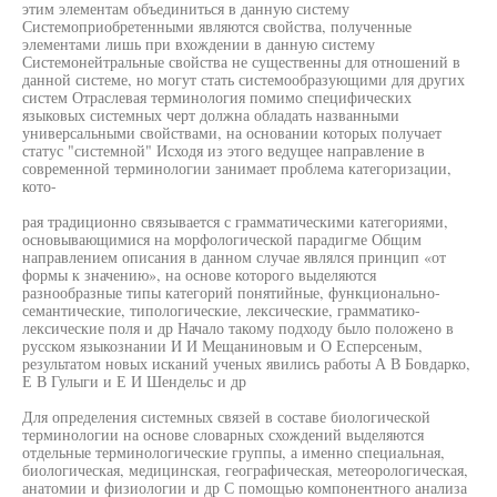
этим элементам объединиться в данную систему
Системоприобретенными являются свойства, полученные
элементами лишь при вхождении в данную систему
Системонейтральные свойства не существенны для отношений в
данной системе, но могут стать системообразующими для других
систем Отраслевая терминология помимо специфических
языковых системных черт должна обладать названными
универсальными свойствами, на основании которых получает
статус "системной" Исходя из этого ведущее направление в
современной терминологии занимает проблема категоризации,
кото-
рая традиционно связывается с грамматическими категориями,
основывающимися на морфологической парадигме Общим
направлением описания в данном случае являлся принцип «от
формы к значению», на основе которого выделяются
разнообразные типы категорий понятийные, функционально-
семантические, типологические, лексические, грамматико-
лексические поля и др Начало такому подходу было положено в
русском языкознании И И Мещаниновым и О Есперсеным,
результатом новых исканий ученых явились работы А В Бовдарко,
Е В Гулыги и Е И Шендельс и др
Для определения системных связей в составе биологической
терминологии на основе словарных схождений выделяются
отдельные терминологические группы, а именно специальная,
биологическая, медицинская, географическая, метеорологическая,
анатомии и физиологии и др С помощью компонентного анализа