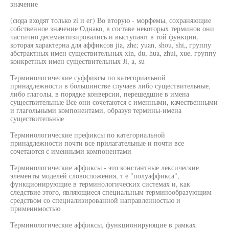
значение
(сюда входят только zi и ег) Во вторую - морфемы, сохраняющие
собственное значение Однако, в составе некоторых терминов они
частично десемантизировались и выступают в той функции,
которая характерна для аффиксов jia, zhe; yuan, shou, shi„ группу
абстрактных имен существительных xin, du, hua, zhui, xue, группу
конкретных имен существительных Ji, a, su
Терминологические суффиксы по категориальной
принадлежности в большинстве случаев либо существительные,
либо глаголы, в порядке конверсии, перешедшие в имена
существительные Все они сочетаются с именными, качественными
и глагольными компонентами, образуя термины-имена
существительные
Терминологические префиксы по категориальной
принадлежности почти все прилагательные и почти все
сочетаются с именными компонентами
Терминологические аффиксы - это константные лексические
элементы моделей словосложения, т е "полуаффикса",
функционирующие в терминологических системах и, как
следствие этого, являющиеся специальным терминообразующим
средством со специализированной направленностью и
применимостью
Терминологические аффиксы, функционирующие в рамках