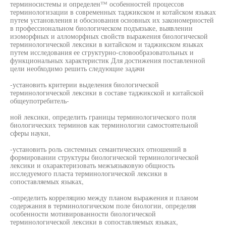
терминосистемы и определен™ особенностей процессов
терминологизации в современных таджикском и котайском языках
путем установления и обоснования основных их закономерностей
в профессиональном биологическом подъязыке, выявлении
изоморфных и алломорфных свойств выражения биологической
терминологической лексики в китайском и таджикском языках
путем исследования ее сгруктурно-словообразоватольных и
функциональных характеристик Для достижения поставленной
цели необходимо решить следующие задачи
-установить критерии выделения биологической
терминологической лексики в составе таджикской и китайской
общеупотребитель-
ной лексики, определить границы терминологического поля
биологических терминов как терминологии самостоятельной
сферы науки,
-установить роль системных семантических отношений в
формировании структуры биологической терминологической
лексики и охарактеризовать межъязыковую общность
исследуемого пласта терминологической лексики в
сопоставляемых языках,
-определить корреляцию между планом выражения и планом
содержания в терминологическом поле биологии, определяя
особенности мотивированности биологической
терминологической лексики в сопоставляемых языках,