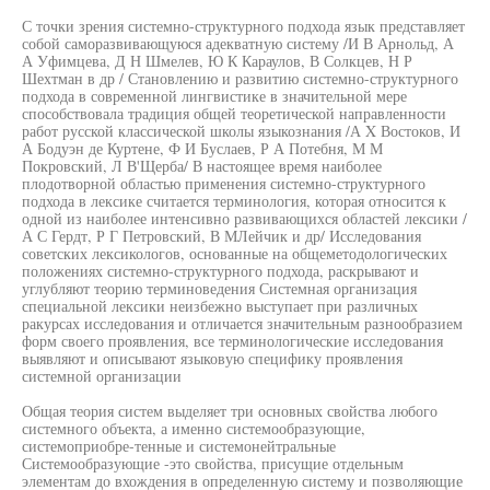
С точки зрения системно-структурного подхода язык представляет
собой саморазвивающуюся адекватную систему /И В Арнольд, А
А Уфимцева, Д Н Шмелев, Ю К Караулов, В Солкцев, Н Р
Шехтман в др / Становлению и развитию системно-структурного
подхода в современной лингвистике в значительной мере
способствовала традиция общей теоретической направленности
работ русской классической школы языкознания /А X Востоков, И
А Бодуэн де Куртене, Ф И Буслаев, Р А Потебня, М М
Покровский, Л В'Щерба/ В настоящее время наиболее
плодотворной областью применения системно-структурного
подхода в лексике считается терминология, которая относится к
одной из наиболее интенсивно развивающихся областей лексики /
А С Гердт, Р Г Петровский, В МЛейчик и др/ Исследования
советских лексикологов, основанные на общеметодологических
положениях системно-структурного подхода, раскрывают и
углубляют теорию терминоведения Системная организация
специальной лексики неизбежно выступает при различных
ракурсах исследования и отличается значительным разнообразием
форм своего проявления, все терминологические исследования
выявляют и описывают языковую специфику проявления
системной организации
Общая теория систем выделяет три основных свойства любого
системного объекта, а именно системообразующие,
системоприобре-тенные и системонейтральные
Системообразующие -это свойства, присущие отдельным
элементам до вхождения в определенную систему и позволяющие