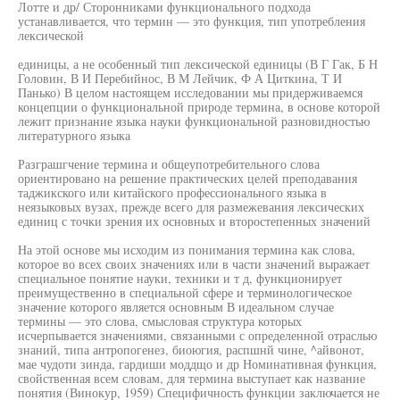
Лотте и др/ Сторонниками функционального подхода
устанавливается, что термин — это функция, тип употребления
лексической
единицы, а не особенный тип лексической единицы (В Г Гак, Б Н
Головин, В И Перебийнос, В М Лейчик, Ф А Циткина, Т И
Панько) В целом настоящем исследовании мы придерживаемся
концепции о функциональной природе термина, в основе которой
лежит признание языка науки функциональной разновидностью
литературного языка
Разграшгчение термина и общеупотребительного слова
ориентировано на решение практических целей преподавания
таджикского или китайского профессионального языка в
неязыковых вузах, прежде всего для размежевания лексических
единиц с точки зрения их основных и второстепенных значений
На этой основе мы исходим из понимания термина как слова,
которое во всех своих значениях или в части значений выражает
специальное понятие науки, техники и т д, функционирует
преимущественно в специальной сфере и терминологическое
значение которого является основным В идеальном случае
термины — это слова, смысловая структура которых
исчерпывается значениями, связанными с определенной отраслью
знаний, типа антропогенез, биоюгия, распшнй чине, ^айвонот,
мае чудоти зинда, гардиши моддщо и др Номинативная функция,
свойственная всем словам, для термина выступает как название
понятия (Винокур, 1959) Специфичность функции заключается не