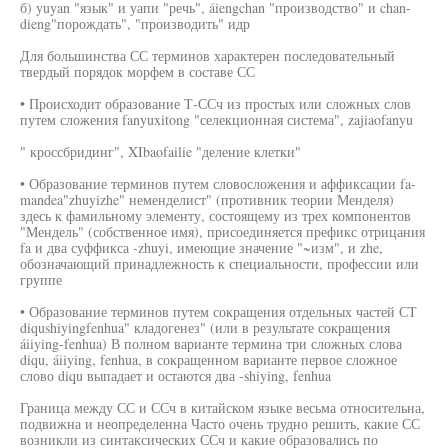
б) yuyan "язык" и уапи "речь", áiengchan "производство" и chan-
dieng"порождать", "производить" идр
Для большинства СС терминов характерен последовательный
твердый порядок морфем в составе СС
• Происходит образование Т-ССч из простых или сложных слов
путем сложения fanyuxitong "селекционная система", zajiaofanyu
" кроссбридинг", XIbaofailie "деление клетки"
• Образование терминов путем словосложения и аффиксации fa-
mandea"zhuyizhe" неменделист" (противник теории Менделя)
здесь к фамильному элементу, состоящему из трех компонентов
"Мендель" (собственное имя), присоединяется префикс отрицания
fa и два суффикса -zhuyi, имеющие значение "~изм", и zhe,
обозначающий принадлежность к специальности, профессии или
группе
• Образование терминов путем сокращения отдельных частей СТ
diqushiyingfenhua" кладогенез" (или в результате сокращения
áiiying-fenhua) В полном варианте термина три сложных слова
diqu, áiiying, fenhua, в сокращенном варианте первое сложное
слово diqu выпадает и остаются два -shiying, fenhua
Граница между СС и ССч в китайском языке весьма относительна,
подвижна и неопределенна Часто очень трудно решить, какие СС
возникли из синтаксических ССч и какие образовались по