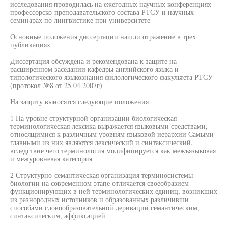
исследования проводилась на ежегодных научных конференциях
профессорско-преподавательского состава РТСУ и научных
семинарах по лингвистике при университете
Основные положения диссертации нашли отражение в трех
публикациях
Диссертация обсуждена и рекомендована к защите на
расширенном заседании кафедры английского языка и
типологического языкознания филологического факультета РТСУ
(протокол №8 от 25 04 2007г)
На защиту выносятся следующие положения
1 На уровне структурной организации биологическая
терминологическая лексика выражается языковыми средствами,
относящимися к различным уровням языковой иерархии Самыми
главными из них являются лексический и синтаксический,
вследствие чего терминология модифицируется как межъязыковая
и межуровневая категория
2 Структурно-семантическая организация терминосистемы
биологии на современном этапе отличается своеобразием
функционирующих в ней терминологических единиц, возникших
из разнородных источников и образованных различивши
способами словообразовательной деривации семантическим,
синтаксическим, аффиксацией