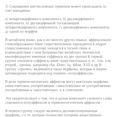
2) Сокращение шестисложных терминов может происходить за
счет выпадения
а) четырехморфемного компонента, б) двухморфемного
компонента, в) двухморфемной составляющей
четырехморфемного компонента, г) трехморфемного компонента,
д) одной из морфем
В китайском языке, как и во многих других языках, аффиксальное
словообразование имен существительных зарождается в недрах
словосложения и поэтому находится в тесной связи и
взаимодействии с ним Большинство китайских лингвистов
квалифицируют именные суффиксы на две группы К первой
группе относятся суффиксы имен существительных а, ег, 1ои, а ко
второй - прочие, например гЬе, ЕЬеп, \\а, $Иои, Х1П и др В
группу «прочих» включаются такие морфемы, которые в нашем
китаеведении подводятся под понятие «полуаффиксов»
В роли терминологических аффиксов могут выступать морфемы,
самостоятельно употребляемые, самостоятельно не употребляемые,
употребляемые и самостоятельно, и в сочетаниях
Это свидетельствует о том, что в целом компонент сложного слова
становится полуаффиксом и терминологическим аффиксом
В первую группу следует включить десемантизированные
морфемы, т е те, которые полностью потеряли вещественное