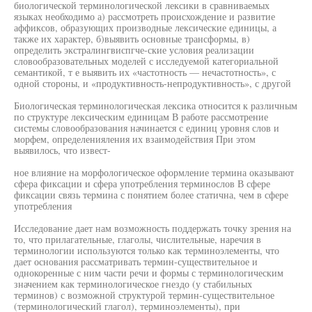
биологической терминологической лексики в сравниваемых
языках необходимо а) рассмотреть происхождение и развитие
аффиксов, образующих производные лексические единицы, а
также их характер, б)выявить основные трансформы, в)
определить экстралингвиспгче-ские условия реализации
словообразовательных моделей с исследуемой категориальной
семантикой, т е выявить их «частотность — нечастотность», с
одной стороны, и «продуктивность-непродуктивность», с другой
Биологическая терминологическая лексика относится к различным
по структуре лексическим единицам В работе рассмотрение
системы словообразования начинается с единиц уровня слов и
морфем, определенияления их взаимодействия При этом
выявилось, что извест-
ное влияние на морфологическое оформление термина оказывают
сфера фиксации и сфера употребления терминослов В сфере
фиксации связь термина с понятием более статична, чем в сфере
употребления
Исследование дает нам возможность поддержать точку зрения на
то, что прилагательные, глаголы, числительные, наречия в
терминологии используются только как терминоэлементы, что
дает основания рассматривать термин-существительное и
однокоренные с ним части речи и формы с терминологическим
значением как терминологическое гнездо (у стабильных
терминов) с возможной структурой термин-существительное
(терминологический глагол), терминоэлементы), при