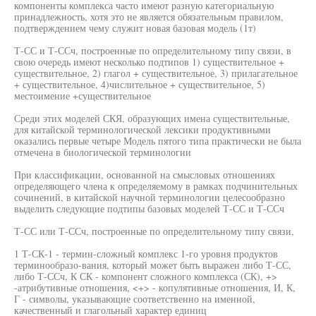
компоненты комплекса часто имеют разную категориальную
принадлежность, хотя это не является обязательным правилом,
подтверждением чему служит новая базовая модель (1т)
Т-СС и Т-ССч, построенные по определительному типу связи, в
свою очередь имеют несколько подтипов 1) существительное +
существительное, 2) глагол + существительное, 3) прилагательное
+ существительное, 4)числительное + существительное, 5)
местоимение +существительное
Среди этих моделей СКЯ, образующих имена существительные,
для китайской терминологической лексики продуктивными
оказались первые четыре Модель пятого типа практически не была
отмечена в биологической терминологии
При классификации, основанной на смысловых отношениях
определяющего члена к определяемому в рамках подчинительных
сочинений, в китайской научной терминологии целесообразно
выделить следующие подтипы базовых моделей Т-СС и Т-ССч
Т-СС или Т-ССч, построенные по определительному типу связи,
1 Т-СК-1 - термин-сложный комплекс 1-го уровня продуктов
терминообразо-вания, который может быть выражен либо Т-СС,
либо Т-ССч, К СК - компонент сложного комплекса (СК), +>
-атрибутивные отношения, <+> - копулятивные отношения, И, К,
Г - символы, указывающие соответственно на именной,
качественный и глагольный характер единиц