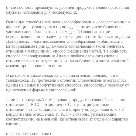
б) способность предыдущих уровней продуктов словообразования
служить исходными для последующих
Основные способы именного словообразования - словосложение и
аффиксация - реализуются по определенному числу базовых и
частных словообразовательных моделей Словосложение
осуществляется по четырем, аффиксация по пяти базовым моделям
Для базовых и частных моделей словообразования обязательны
категориальные принадлежности составляющих (компонентов),
отношения между ними, способ соединения частей, т е общность
способа словообразования Анализ любого сложного слова и
отнесение его к определенной, сначала базовой, а затем и частной,
модели производятся поэтапно
В китайском языке сложных слов значительно больше, чем в
таджикском, На протяжении столетий словосложение оставалось
одним из самых продуктивных способов, способствуя переходу от
односложной формы к многосложной
1 где 1 - порядковый номер уровня продуктов словообразования
(по схеме 1), К СС - компонент СС, + > - атрибутивные
отношения, стрелка направлена в сторону определяемого, < + >
копулятивные отношения, И, К, Г - символы, указывающие
соответственно на именной, качественный и глагольный характер
единиц
иксс +>иксс кксс +>иксс