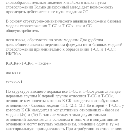
словообразовательным моделям китайского языка путем
словосложения Только диахронный метод дает возможность
проследить действительные пути создания СС
В основу структурно-семантического анализа положены базовые
модели словосложения Т-СС и Т-ССч, как и СС
общеупотребитель-
ного языка, образуются по этим моделям Для удобства
дальнейшего анализа перепишем формулы пяти базовых моделей
словосложения применительно к образованию Т-СС и Т-ССч
ИКСК+>
ККСК+>Т-СК-1 = гкск+>
икск<+>
гкск<+>1
По структуре высшего порядка все Т-СС и Т-ССч делятся на две
неравные группы К первой группе относятся Т-СС и Т-ССч,
основные компоненты которых К СК находятся в атрибутивных
отношениях - базовые модели (1т), (2т), (Зт) Ко второй - Т-ССч, у
которых К СК находится в копулятивных отношениях - базовые
модели (4т) и (5т) Различие между этими двумя типами
отношений заключается в основном в том, что в копулятивные
отношения могут вступать компоненты, имеющие одну и ту же
категориальную принадлежность При атрибутивных отношениях