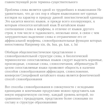
главенствующей роли термина-существительного
Проблема слова является одной из труднейших в языкознании Не
удивительно, что до сих пор в общем языкознании нет единых
взглядов на характер и природу данной лингвистической единицы
Это касается многих языков, и прежде всего изолирующих, к
которым относится китайский язык В китайском языке
соотношение слова и морфемы, в отличие от языков другого
строя, в том числе и таджикского, несколько иное, в связи с чем
затруднительно выделение слова и отграничение его от
аффиксальной морфемы, словообразовательные функции которых
непостоянны Например xin, du, hua, gu, kan, z, lui
Обобщая общелингвистическое представление о
словообразовательной структуре слова, в биологической
терминологии сопоставляемых языков следует выделить корневые,
производные, сложные слова, словосочетания, аббревиатуры В
целом сопоставляемые языки проявляют общность в наличии
способов словообразования аффиксация, словосложение,
конверсия Спецификой китайского языка является фонетический
способ словообразования
Все способы словообразования в совокупности с исходными
единицами и конечными продуктами можно представить как
некую иерархическую систему, каждый уровень которой, по
сравнению с предыдущим, представлен более сложными по
составу и структуре образованиями