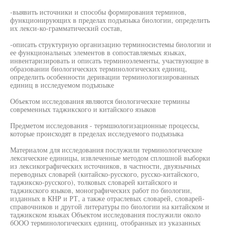
-выявить источники и способы формирования терминов,
функционирующих в пределах подъязыка биологии, определить
их лекси-ко-грамматический состав,
-описать структурную организацию терминосистемы биологии и
ее функциональных элементов в сопоставляемых языках,
инвентаризировать и описать терминоэлементы, участвующие в
образовании биологических терминологических единиц,
определить особенности деривации терминологизированных
единиц в исследуемом подъязыке
Объектом исследования являются биологические термины
современных таджикского и китайского языков
Предметом исследования - термшюлогизационные процессы,
которые происходят в пределах исследуемого подъязыка
Материалом для исследования послужили терминологические
лексические единицы, извлеченные методом сплошной выборки
из лексикографических источников, в частности, двуязычных
переводных словарей (китайско-русского, русско-китайского,
таджикско-русского), толковых словарей китайского и
таджикского языков, монографических работ по биологии,
изданных в КНР и РТ, а также отраслевых словарей, словарей-
справочников и другой литературы по биологии на китайском и
таджикском языках Объектом исследования послужили около
бООО терминологических единиц, отобранных из указанных