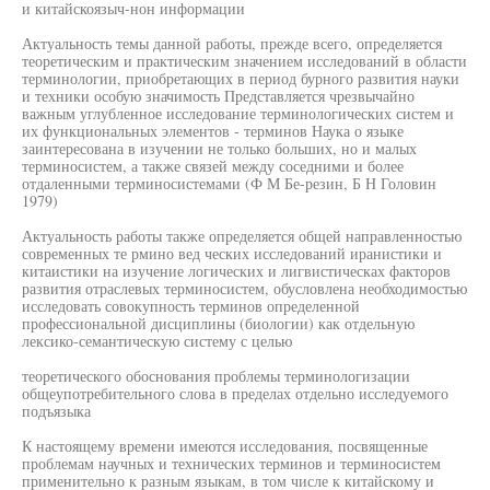
и китайскоязыч-нон информации
Актуальность темы данной работы, прежде всего, определяется
теоретическим и практическим значением исследований в области
терминологии, приобретающих в период бурного развития науки
и техники особую значимость Представляется чрезвычайно
важным углубленное исследование терминологических систем и
их функциональных элементов - терминов Наука о языке
заинтересована в изучении не только больших, но и малых
терминосистем, а также связей между соседними и более
отдаленными терминосистемами (Ф М Бе-резин, Б Н Головин
1979)
Актуальность работы также определяется общей направленностью
современных те рмино вед ческих исследований иранистики и
китаистики на изучение логических и лигвистическах факторов
развития отраслевых терминосистем, обусловлена необходимостью
исследовать совокупность терминов определенной
профессиональной дисциплины (биологии) как отдельную
лексико-семантическую систему с целью
теоретического обоснования проблемы терминологизации
общеупотребительного слова в пределах отдельно исследуемого
подъязыка
К настоящему времени имеются исследования, посвященные
проблемам научных и технических терминов и терминосистем
применительно к разным языкам, в том числе к китайскому и