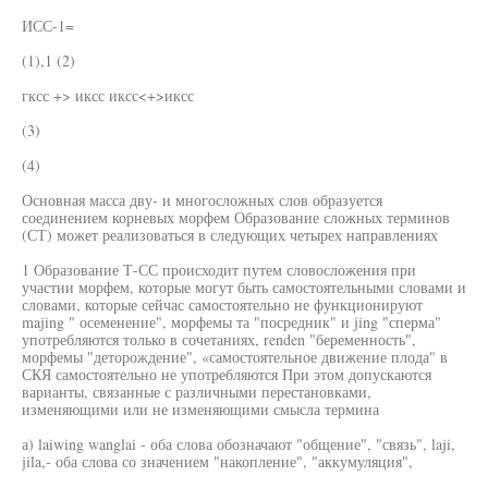
ИСС-1=
(1),1 (2)
гксс +> иксс иксс<+>иксс
(3)
(4)
Основная масса дву- и многосложных слов образуется
соединением корневых морфем Образование сложных терминов
(СТ) может реализоваться в следующих четырех направлениях
1 Образование Т-СС происходит путем словосложения при
участии морфем, которые могут быть самостоятельными словами и
словами, которые сейчас самостоятельно не функционируют
majing " осеменение", морфемы та "посредник" и jing "сперма"
употребляются только в сочетаниях, renden "беременность",
морфемы "деторождение", «самостоятельное движение плода" в
СКЯ самостоятельно не употребляются При этом допускаются
варианты, связанные с различными перестановками,
изменяющими или не изменяющими смысла термина
а) laiwing wanglai - оба слова обозначают "общение", "связь", laji,
jila,- оба слова со значением "накопление", "аккумуляция",