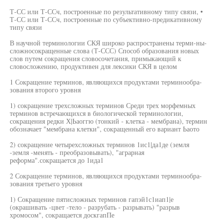
Т-СС или Т-ССч, построенные по результативному типу связи, •
Т-СС или Т-ССч, построенные по субъективно-предикативному
типу связи
В научной терминологии СКЯ широко распространены терми-ны-
сложносокращенные слова (Т-ССС) Способ образования новых
слов путем сокращения словосочетания, примыкающий к
словосложению, продуктивен для лексики СКЯ в целом
1 Сокращение терминов, являющихся продуктами терминообра-
зования второго уровня
1) сокращение трехсложных терминов Среди трех морфемных
терминов встречающихся в биологической терминологии,
сокращения редки Х|Ьаоггю (тонкий - клетка - мембрана), термин
обозначает "мембрана клетки", сокращенный его вариант Ьаото
2) сокращение четырехсложных терминов 1ис1|да1де (земля
-земля -менять - преобразовывать), "аграрная
реформа".сокращается до 1ида1
2 Сокращение терминов, являющихся продуктами терминообра-
зования третьего уровня
1) Сокращение пятисложных терминов гапэй1с1иап1|е
(окрашивать -цвет -тело - разрубать - разрывать) "разрыв
хромосом", сокращается доскгапПе