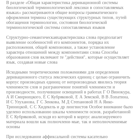
В разделе «Общая характеристика деривационной системы
биологической терминологической лексики в сопоставляемых
языках» рассматриваются общие вопросы грамматического
оформления термина существующих структурных типов, путей
обогащения терминологии, состояния биологической
терминологической системы сопоставляемых языков
Структурно-семангическаяхарактерисшка слова предполагает
выявление особенностей его компонентов, порядка их
расположения, общей компоновки, а также установление
характера отношений между компонентами слова Способы
образования слов включают те "действия", которые осуществляет
язык, создавая новые слова
Исходными теоретическими положениями для определения
деривационного статуса лексических единиц с целью ограничить
корпус производных единиц от непроизводных явились теория
членимости слов и разграничение понятий членимости и
производности, получившие освещений в работах Г О Винокура,
А И Смирницкого, Е С Кубряковой, Е А Земской, В В Лопатина,
И С Улуханова, Г С Зенкова, М Д Степановой Н А Янко-
Триницкой, С С Хидекель и др лингвистов Особое внимание было
уделено использованию шкалы членимости основ, разработанной
Е С Кубряковой, исходя из которой в корпус анализируемого
материала вошли как полночлени-мые, так и неполночленимые
основы
При исследовании аффиксальной системы касательно