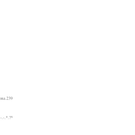
ова.239
.-.*.?^