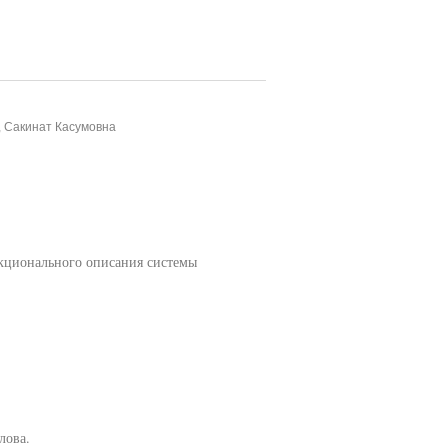
, Сакинат Касумовна
нкционального описания системы
лова.