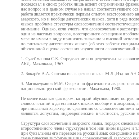
исследовал в своих работах лишь аспект отграничения фразе
нас вопрос и в данном случае не нашел соответствующего ос
работа является практически первым опытом всестороннего ан
аварского, но и вообще дагестанских языков, хотя в ряде исс
языков проблеме структуры словосочетаний соответствующего 
внимание. Однако, если учесть, что словосочетания рассматри
один из частных вопросов, всестороннего освещения проблем
мере не имеем в виду принизить значение и высокий исполн
по синтаксису дагестанских языков (об этих работах специаль
объективной оценке состояния изученности словосочетаний в
1. Сулейманова С.К. Определение и определительные словосоч
АКД.-Махачкала, 1967.
2. Бокарёв А.А. Синтаксис аварского языка.-М-Л.,Изд-во АН
3. Магомедханов М.М. Очерки по фразеологии аварского язык
национально-русской фразеологии.-Махачкала, 1988.
Не менее важным фактором, который обусловливает острую не
словосочетаний в дагестанских языках вообще и в аварском, в
оригинальный характер по сравнению со словосочетаниями та
являются, допустим, индоевропейские, в частности, русский я
Структура словосочетаний аварского языка, порядок следован
второстепенного члена структуры в том или ином падеже и т.
при буквальном его переводе на русский язык совершенно не
семантическая дифференциация словосочетаний аварского язы