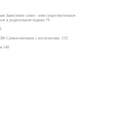
ым Зависимое слово - имя существительное
ное в родительном падеже.?4
3
JJ6 Словосочетания с послелогами. 132
м 140