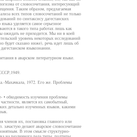
ологизма от словосочетания, интересующий
вещения. Таким образом, предлагаемая
ализа всех типов словосочетаний не только
ледований по синтаксису дагестанских
языка уделяется самое серьезное
ваются в такого типа работах лишь как
ы ожидать не приходится. Мы ни в коей
ительский уровень некоторых исследований
но будет сказано ниже), речь идет лишь об
 дагестанском языкознании.
етания в аварском литературном языке.
 СССР,1949.
а.-Махачкала, 1972. Его же. Проблемы
- • обходимость изучения проблемы
 частности, является их самобытный,
ких детально изученных языков, какими
зык.
ия членов их, постановка главного или
п. зачастую делают аварское словосочетание
понятным. В этом смысле структурно-
ка на различного рада типы, подтипы,