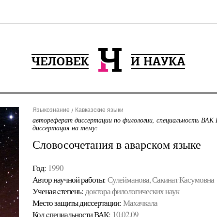
Языкознание
Кавказские языки
автореферат диссертации по филологии, специальность ВАК 
диссертация на тему:
Словосочетания в аварском языке
Год:
1990
Автор научной работы:
Сулейманова, Сакинат Касумовна
Ученая cтепень:
доктора филологических наук
Место защиты диссертации:
Махачкала
Код cпециальности ВАК:
10.02.09