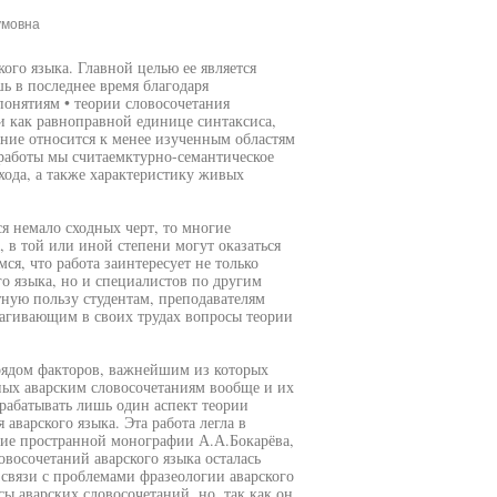
умовна
ого языка. Главной целью ее является
ь в последнее время благодаря
онятиям • теории словосочетания
и как равноправной единице синтаксиса,
тание относится к менее изученным областям
 работы мы считаемктурно-семантическое
ода, а также характеристику живых
ся немало сходных черт, то многие
, в той или иной степени могут оказаться
я, что работа заинтересует не только
го языка, но и специалистов по другим
тную пользу студентам, преподавателям
рагивающим в своих трудах вопросы теории
рядом факторов, важнейшим из которых
нных аварским словосочетаниям вообще и их
зрабатывать лишь один аспект теории
аварского языка. Эта работа легла в
чие пространной монографии А.А.Бокарёва,
восочетаний аварского языка осталась
 связи с проблемами фразеологии аварского
ы аварских словосочетаний, но, так как он