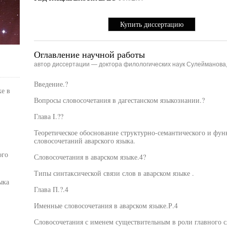
Купить диссертацию
Оглавление научной работы
автор диссертации — доктора филологических наук Сулейманова
Введение.?
ке в
Вопросы словосочетания в дагестанском языкознании.?
Глава I.??
Теоретическое обоснование структурно-семантического и фу
словосочетаний аварского языка.
ого
Словосочетания в аварском языке.4?
Типы синтаксической связи слов в аварском языке .
ыка
Глава П.?.4
Именные словосочетания в аварском языке.Р.4
Словосочетания с именем существительным в роли главного с