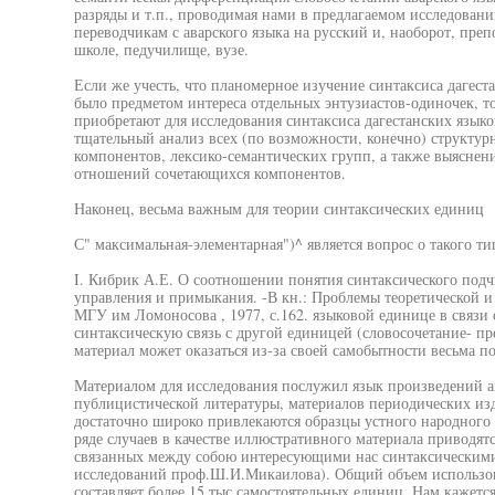
разряды и т.п., проводимая нами в предлагаемом исследован
переводчикам с аварского языка на русский и, наоборот, преп
школе, педучилище, вузе.
Если же учесть, что планомерное изучение синтаксиса дагеста
было предметом интереса отдельных энтузиастов-одиночек, то
приобретают для исследования синтаксиса дагестанских язык
тщательный анализ всех (по возможности, конечно) структур
компонентов, лексико-семантических групп, а также выяснен
отношений сочетающихся компонентов.
Наконец, весьма важным для теории синтаксических единиц
С" максимальная-элементарная")^ является вопрос о такого ти
I. Кибрик А.Е. О соотношении понятия синтаксического подч
управления и примыкания. -В кн.: Проблемы теоретической и
МГУ им Ломоносова , 1977, с.162. языковой единице в связи 
синтаксическую связь с другой единицей (словосочетание- пр
материал может оказаться из-за своей самобытности весьма п
Материалом для исследования послужил язык произведений а
публицистической литературы, материалов периодических изда
достаточно широко привлекаются образцы устного народного т
ряде случаев в качестве иллюстративного материала приводят
связанных между собою интересующими нас синтаксическим
исследований проф.Ш.И.Микаилова). Общий объем использов
составляет более 15 тыс.самостоятельных единиц. Нам кажетс