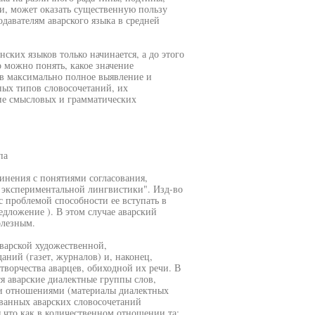
ии, может оказать существенную пользу
одавателям аварского языка в средней
нских языков только начинается, а до этого
 можно понять, какое значение
ов максимально полное выявление и
ных типов словосочетаний, их
ие смысловых и грамматических
па
инения с понятиями согласования,
 экспериментальной лингвистики". Изд-во
с проблемой способности ее вступать в
едложение ). В этом случае аварский
олезным.
варской художественной,
ний (газет, журналов) и, наконец,
ворчества аварцев, обиходной их речи. В
ся аварские диалектные группы слов,
и отношениями (материалы диалектных
анных аварских словосочетаний
я,что как в количественном отношении,та: