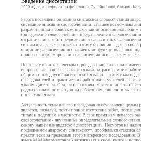
Введение диссертации
1990 год, автореферат по филологии, Сулейманова, Сакинат Кас
Работа посвящена описанию синтаксиса словосочетания аварск
системное описание словосочетаний, ставшее возможным лиш
разработанным в советском языкознании основополагающим п
(определение словосочетания, представление о словосочетани
отграничение его от предложения и слова и т.д.). Словосоче
синтаксиса аварского языка, поэтому основной задачей своей
описание словосочетания с элементами функционального подх
процессов в формировании словосочетания в аварском языке.
Поскольку в синтаксическом строе дагестанских языков имеет
вопросы, касающиеся аварского языка, затрагиваемые в работе
общими и для других дагестанских языков. Поэтому мы надеемс
исследователей и практических работников, учителей аварско
языкам Дагестана. Она, на наш взгляд, может принести извес
родных языков, литературным работникам, так или иначе зат
и практики языка.
Актуальность темы нашего исследования обусловлена целым 
является, пожалуй, почти полное отсутствие работ, посвяще
типам и подтипам в частности. В свое время нам довелось ра
словосочетания - двучленные определительные словосочетания 
основу нашей кандидатской диссертации1. Несмотря на нали
посвященной аварскому синтаксису^, проблема синтаксиса сло
практически за пределами этого интересного исследования. В
языка М.М.Магомедханов3 затрагивает в своей книге и вопрос