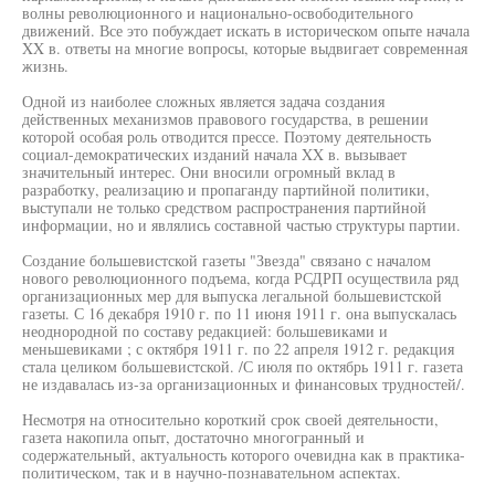
волны революционного и национально-освободительного
движений. Все это побуждает искать в историческом опыте начала
XX в. ответы на многие вопросы, которые выдвигает современная
жизнь.
Одной из наиболее сложных является задача создания
действенных механизмов правового государства, в решении
которой особая роль отводится прессе. Поэтому деятельность
социал-демократических изданий начала XX в. вызывает
значительный интерес. Они вносили огромный вклад в
разработку, реализацию и пропаганду партийной политики,
выступали не только средством распространения партийной
информации, но и являлись составной частью структуры партии.
Создание большевистской газеты "Звезда" связано с началом
нового революционного подъема, когда РСДРП осуществила ряд
организационных мер для выпуска легальной большевистской
газеты. С 16 декабря 1910 г. по 11 июня 1911 г. она выпускалась
неоднородной по составу редакцией: большевиками и
меньшевиками ; с октября 1911 г. по 22 апреля 1912 г. редакция
стала целиком большевистской. /С июля по октябрь 1911 г. газета
не издавалась из-за организационных и финансовых трудностей/.
Несмотря на относительно короткий срок своей деятельности,
газета накопила опыт, достаточно многогранный и
содержательный, актуальность которого очевидна как в практика-
политическом, так и в научно-познавательном аспектах.