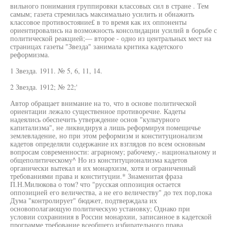
вильного понимания группировки классовых сил в стране . Тем
самым; газета стремилась максимально усилить и обнажить
классовое противостояние£ в то время как их оппоненты
ориентировались на возможность консолидации усилий в борьбе с
политической реакцией;— второе - одно из центральных мест на
страницах газеты "Звезда" занимала критика кадетского
реформизма.
1 Звезда. 1911. № 5, 6, 11, 14.
2 Звезда. 1912; № 22;'
Автор обращает внимание на то, что в основе политической
ориентации лежало существенное противоречие. Кадеты
надеялись обеспечить утверждение основ "культурного
капитализма", не ликвидируя а лишь реформируя помещичье
землевладение, но при этом реформизм и конституционализм
кадетов определяли содержание их взглядов по всем основным
вопросам современности: аграрному; рабочему,- национальному и
общеполитическому^ Но из конституционализма кадетов
органически вытекал и их монархизм, хотя и ограниченный
требованиями права и конституции.* Знаменитая фраза
П.Н.Милюкова о том? что "русская оппозиция остается
оппозицией его величества, а не его величеству" до тех пор,пока
Дума "контролирует" бюджет, подтверждала их
основополагающую политическую установку; Однако при
условии сохраниния в России монархии, записанное в кадетской
программе требование всеобщего избирательного права