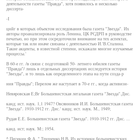
деятельности газеты "Правда", хотя появилось и несколько
диссерта-
-I
цнйг в которых объектом исследования была газета "Звезда". Их
авторы проанализировала роль Ленина, ЦК РСДРП в руководстве
печатью, но при этом сосредоточили внимание на тех аспектах,
которые так или иначе связаны с деятельностью И.'В.Сталина.
Такие акценты, в известной степени, искажали многие изучаемые
процессы.'
В 60-е гг. /в связи с подготовкой 50- летнего юбилея газеты
"Правда"/ лишь в отдельных диссертациях исследуется история
"Звезды", и то лишь как определенного этапа на пути созда-р
ния "Правды"; Перелом же наступает в 70-е гг., когда активизи-
Невяровская Е;Вг Большевистская легальная газета "Звезда".Дис.
канд; ист. наук. 1,1 1947? Овсянников И.И. Большевистская газета
"Звезда". 1910-1912 гг. Дис.' кацц; ист. наук. М., 1949;
Рудая Е.Е. Большевистская газета "Звезда". 1910-1912 гг. Дис. ...
канд. ист; наук. М:; 1954.
^ Песикин Ф.А.," Трущенко Н.В. Из историки большевистских