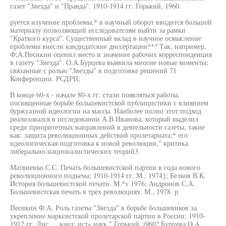
газет "Звезда" и "Правда". 1910-1914 гг. Горький, 1960.
руется изучение проблемы,* в научный оборот вводится большой
материалу позволяющий исследователям выйти за рамки
"Краткого курса". Существенный вклад в научное осмысление
проблемы внесли кандидатские диссертации**? Так, например,
Ф;А.Песикин оценил место и значение рабочих корреспонденция
в газету "Звезда". О.А.Бурцева выявила многие новые моменты;
связанные с ролью "Звезды" в подготовке решений 71
Конференции. РСДРП;
В конце 60-х - начале 80-х гг. стали появляться работы,
посвященные борьбе большевистской публицистики с влиянием
буржуазной идеологии на массы. Наиболее полно этот подход
реализовался в исследовании А.В.Иванова, который выделил
среди приоритетных направлений в деятельности газеты, такие
как: защита революционных действий пролетариата;* его
идеологическая подготовка к новой революции," критика
либерально-националистических теорий3.
Матвиенко С.С. Печать большевистской партии в года нового
революционного подъема; 1910-1914 гг. М.; 1974}; Белков В.К.
История большевистской печати. M.*v 1976; Андронов С.А.
Большевистская печать в трех революциях. М., 1978. р
Песикин Ф.А. Роль газеты "Звезда" в борьбе большевиков за
укрепление марксистской пролетарской партии в России; 1910-
1912 гг. Дис. ..„канд: ист» наук." Горький, i960? Бурцева O.A.