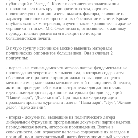
публикаций в "Звезде". Кроме теоретического значения они
позволили выяснить круг приоритетных тем, оценить
политическую позицию газеты, выявить факторы, влиявшие на
характер постановки вопросов и их обоснование в газете. Кроме
опубликованных материалов, изучены также хранящиеся в архиве
черновики и письма М.С.Ольминского, относящиеся к данному
периоду, планы-проспекты его лекций по истории
большевистской печати.
В пятую группу источников можно выделить материалы
политических оппонентов большевиков. Она включает 2
подгруппы:
- первая - из социал-демократического лагеря: фундаментальные
произведения теоретиков меньшевизма, в которых содержится
обоснование и развитие принципиальных выводов и оценок
меньшевизма ; материалы меньшевистской периодической печати,
активно проводившей в жизнь стержневые для данного этапа
идеи ликвидаторства ; архивные материалы фондов редакций
"Нашей зари", "Дело кизни". При подготовке диссертации
проанализированы журналы и газеты: "Наша заря", "Луч","Живое
дело", "Дело жизни";
- вторая - документы, вышедшие из политического лагеря
либеральной буржуазии: программные документы партии кадетов,
периодическая печать, авторские произведения. Взятые в
совокупности, они отражают не только содержание их взглядов и
позиций, но и наступательный, часто бескомпромисный характер