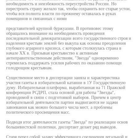
необходимость и неизбежность переустройства России. Но
перестроить страну желало так, чтобы сохранить все старые устои,
чтобы вся полнота власти по-прежнему оставалась в руках
помещинов и связанных с ними
представителей крупной буржуазии. В противовес этому
обращалось внимание на необходимость проведения
последовательной демократизации всего государственного строя и
наделения крестьян землей без выкупа как основы преодоления
глубокого аграрного кризиса, с которым столкнулась страна в
начале XX в. Призывая крестьянство к активным
антиправительственным действиям, "Звезда" одновременно
стремилась поддержать усилия рабочих по оказанию помощи
голодрощим крестьянам.
Существенное место в диссертации заняла и характеристика
участия газеты в избирательной катании в 1У Государственную
думу. Избирательная платформа, выработанная на 71 Пражской
конференции РСДРП, стала основой для работы "Звезды",
проводимой в связи с подготовкой выборов. Причем в центр
избирательной деятельности партии выдвигаются не задачи
завоевания как можно большего числа мест, а проблемы
политического просвещения масс.
Подводя итог деятельности газеты "Звезда" по реализации основ
большевистской политики, диссертант делает ряд выводов.
Старя перед собой задачу эффективного соединения легальной и