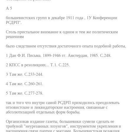
А 5
большевистских групп в декабре 1911 года , 1У Конференции
РСДРП''.
Столь пристальное внимание к одним и тем же политическим
решениям
было следствием отсутствия достаточного опыта подобной работы,
1 Дан Ф.И. Письма. 1899-1946 гг. Амстердам, 1985. С.248.
2 КПСС в резолюциях... Т.1. С.225.
3 Там же. С.233-244.
4 Там же. С.260-261.
5 Там же. С.277-278.
так и того что внутри самой РСДРП приходилось преодолевать
отзовистские и ликвидаторские настроения, связанные с
абсолютизацией отдельных форм борьбы.
Организовав издание газеты, большевики сумели сделать ее
трибуной "неурезанных лозунгов", инструментом укрепления и
расширения связи партии с массами. Большевистская редакция