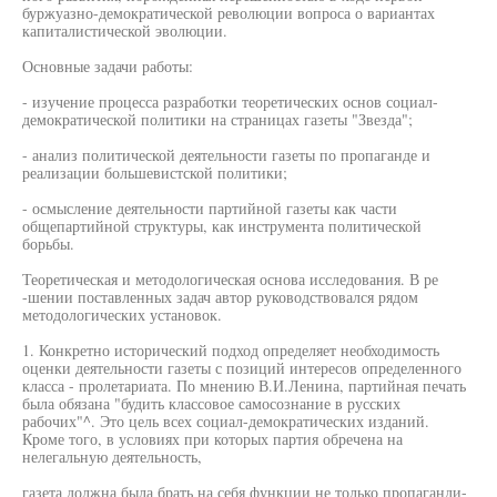
буржуазно-демократической революции вопроса о вариантах
капиталистической эволюции.
Основные задачи работы:
- изучение процесса разработки теоретических основ социал-
демократической политики на страницах газеты "Звезда";
- анализ политической деятельности газеты по пропаганде и
реализации большевистской политики;
- осмысление деятельности партийной газеты как части
общепартийной структуры, как инструмента политической
борьбы.
Теоретическая и методологическая основа исследования. В ре
-шении поставленных задач автор руководствовался рядом
методологических установок.
1. Конкретно исторический подход определяет необходимость
оценки деятельности газеты с позиций интересов определенного
класса - пролетариата. По мнению В.И.Ленина, партийная печать
была обязана "будить классовое самосознание в русских
рабочих"^. Это цель всех социал-демократических изданий.
Кроме того, в условиях при которых партия обречена на
нелегальную деятельность,
газета должна была брать на себя функции не только пропаганди-