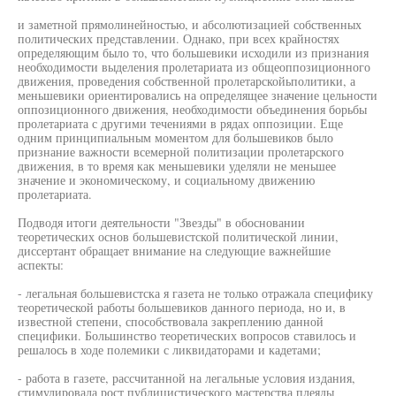
и заметной прямолинейностью, и абсолютизацией собственных
политических представлении. Однако, при всех крайностях
определяющим было то, что большевики исходили из признания
необходимости выделения пролетариата из общеоппозиционного
движения, проведения собственной пролетарскойьполитики, а
меньшевики ориентировались на определящее значение цельности
оппозиционного движения, необходимости объединения борьбы
пролетариата с другими течениями в рядах оппозиции. Еще
одним принципиальным моментом для большевиков было
признание важности всемерной политизации пролетарского
движения, в то время как меньшевики уделяли не меньшее
значение и экономическому, и социальному движению
пролетариата.
Подводя итоги деятельности "Звезды" в обосновании
теоретических основ большевистской политической линии,
диссертант обращает внимание на следующие важнейшие
аспекты:
- легальная большевистска я газета не только отражала специфику
теоретической работы большевиков данного периода, но и, в
известной степени, способствовала закреплению данной
специфики. Большинство теоретических вопросов ставилось и
решалось в ходе полемики с ликвидаторами и кадетами;
- работа в газете, рассчитанной на легальные условия издания,
стимулировала рост публицистического мастерства плеяды