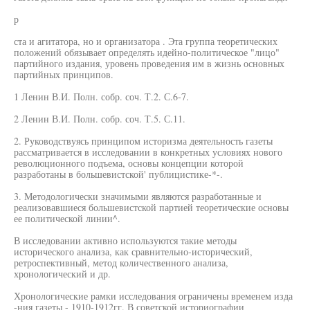
р
ста и агитатора, но и организатора . Эта группа теоретических
положений обязывает определять идейно-политическое "лицо"
партийного издания, уровень проведения им в жизнь основных
партийных принципов.
1 Ленин В.И. Полн. собр. соч. Т.2. С.6-7.
2 Ленин В.И. Полн. собр. соч. Т.5. С.11.
2. Руководствуясь принципом историзма деятельность газеты
рассматривается в исследовании в конкретных условиях нового
революционного подъема, основы концепции которой
разработаны в большевистской' публицистике-*-.
3. Методологически значимыми являются разработанные и
реализовавшиеся большевистской партией теоретические основы
ее политической линии^.
В исследовании активно используются такие методы
исторического анализа, как сравнительно-исторический,
ретроспективный, метод количественного анализа,
хронологический и др.
Хронологические рамки исследования ограничены временем изда
-ния газеты - 1910-1912гг. В советской историографии