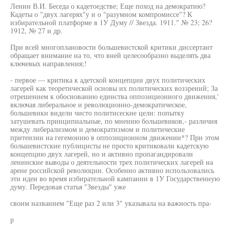
Ленин В.И. Беседа о кадетоедстве; Еще поход на демократию?
Кадеты о "двух лагерях"у и о "разумном компромиссе"? К
избирательной платформе в 1У Думу // Звезда. 1911." № 23; 26?
1912, № 27 и др.
При всей многоплановости большевистской критики диссертант
обращает внимание на то, что вней целесообразно выделять два
ключевых направления;!
- первое — критика к адетской концепции двух политических
лагерей как теоретической основы их политических воззрений; За
отрешением к обоснованию единства оппозиционного движения,'
включая либеральное и революционно-демократическое,
большевики видели чисто политисеские цели: попытку
затушевать принципиальные, по мнению большевиков,- различия
между либерализмом и демократизмом и политические
притензии на гегемонию в оппозиционном движении*? При этом
большевистские публицисты не просто критиковали кадетскую
концепцию двух лагерей, но и активно пропагандировали
ленинские выводы о деятельности трех политических лагерей на
арене российской революции. Особенно активно использовались
эти идеи во время избирательной кампании в 1У Государственную
думу. Передовая статья "Звезды" уже
своим названием "Еще раз 2 или 3" указывала на важность пра-
р