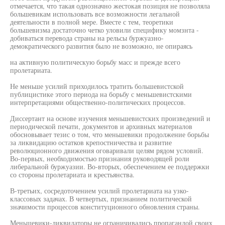
отмечается, что такая однозначно жестокая позиция не позволяла
большевикам использовать все возможности легальной
деятельности в полной мере. Вместе с тем, теоретики
большевизма достаточно четко уловили специфику момзнта -
добиваться перевода страны на рельсы буржуазно-
демократического развития было не возможно, не опираясь
на активную политическую борьбу масс и прежде всего
пролетариата.
Не меньше усилий приходилось тратить большевистской
публицистике этого периода на борьбу с меньшевистскими
интерпретациями общественно-политических процессов.
Диссертант на основе изучения меньшевистских произведений и
периодической печати, документов и архивных материалов
обосновывает тезис о том, что меньшевики продолжение борьбы
за ликвидацию остатков крепостничества и развитие
революционного движения оговаривали целям рядом условий.
Во-первых, необходимостью признания руководящей роли
либеральной буржуазии. Во-вторых, обеспечением ее поддержки
со стороны пролетариата и крестьянства.
В-третьих, сосредоточением усилий пролетариата на узко-
классовых задачах. В четвертых, признанием политической
значимости процессов конституционного обновления страны.
Меньшевики-ликвидаторы не ограничивались пропагандой своих