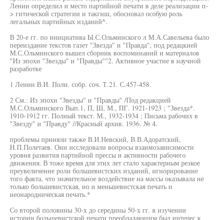
Ленин определил и место партийной печати в деле реализации п-
> гитической стратегии и такгиш, обосновал особую роль
легальных партийных изданий^.
В 20-е гг. по инициатива Ы.С.Ольминского л М.А.Савельева было
переиздание текстов газет "Звезда" и "Правда", под редацкией
М.С.Ольминского вышел сборник воспоминаний и материалов
"Из эпохи "Звезды" и "Правды""2. Активное участие в научной
разработке
1 Ленин В.И. Поли. собр. соч. Т.21. С.457-458.
2 См.: Из эпохи "Звезды" и "Правды" /Под редакцией
М.С.Ольминского Вып.1, П, Ш, М., ПГ. 1921-1923 ; "Звезда*.
1910-1912 гг. Полный текст. М., 1932-1934 ; Письма рабочих в
"Звезду" и "Правду" //Красный архив. 1936. № 4.
проблемы приняли также В.И.Невский, В.В.Адоратский,
Н.П.Полетаев. Они исследовали вопросы взаимозависимости
уровня развития партийной прессы и активности рабочего
движения. В тоже время для этих лет стало характерным резкое
преувеличение роли большевистских изданий, игнорирование
того факта, что значительное воздействие на массы оказывала не
только большевистская, но и меньшевистская печать и
неонародническая печать.*
Со второй половины 30-х до середины 50-х гг. в изучении
истории большевистской печати преобладающим был интерес к