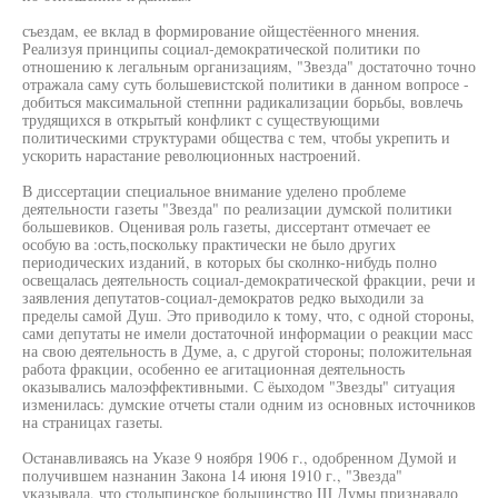
съездам, ее вклад в формирование ойщестёенного мнения.
Реализуя принципы социал-демократической политики по
отношению к легальным организациям, "Звезда" достаточно точно
отражала саму суть большевистской политики в данном вопросе -
добиться максимальной степнни радикализации борьбы, вовлечь
трудящихся в открытый конфликт с существующими
политическими структурами общества с тем, чтобы укрепить и
ускорить нарастание революционных настроений.
В диссертации специальное внимание уделено проблеме
деятельности газеты "Звезда" по реализации думской политики
большевиков. Оценивая роль газеты, диссертант отмечает ее
особую ва :ость,поскольку практически не было других
периодических изданий, в которых бы сколнко-нибудь полно
освещалась деятельность социал-демократической фракции, речи и
заявления депутатов-социал-демократов редко выходили за
пределы самой Душ. Это приводило к тому, что, с одной стороны,
сами депутаты не имели достаточной информации о реакции масс
на свою деятельность в Думе, а, с другой стороны; положительная
работа фракции, особенно ее агитационная деятельность
оказывались малоэффективными. С ёыходом "Звезды" ситуация
изменилась: думские отчеты стали одним из основных источников
на страницах газеты.
Останавливаясь на Указе 9 ноября 1906 г., одобренном Думой и
получившем назнанин Закона 14 июня 1910 г., "Звезда"
указывала, что столыпинское большинство Ш Думы признавало