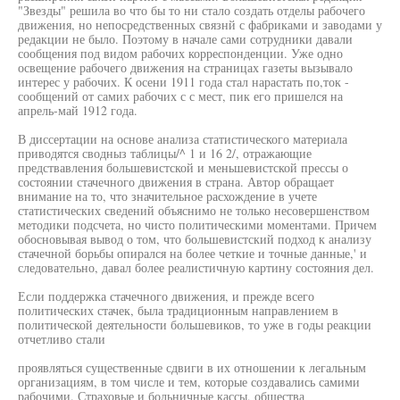
"Звезды" решила во что бы то ни стало создать отделы рабочего
движения, но непосредственных связнй с фабриками и заводами у
редакции не было. Поэтому в начале сами сотрудники давали
сообщения под видом рабочих корреспонденции. Уже одно
освещение рабочего движения на страницах газеты вызывало
интерес у рабочих. К осени 1911 года стал нарастать по,ток -
сообщений от самих рабочих с с мест, пик его пришелся на
апрель-май 1912 года.
В диссертации на основе анализа статистического материала
приводятся сводныз таблицы/^ 1 и 16 2/, отражающие
предствавления большевистской и меньшевистской прессы о
состоянии стачечного движения в страна. Автор обращает
внимание на то, что значительное расхождение в учете
статистических сведений объяснимо не только несовершенством
методики подсчета, но чисто политическими моментами. Причем
обосновывая вывод о том, что большевистский подход к анализу
стачечной борьбы опирался на более четкие и точные данные,' и
следовательно, давал более реалистичную картину состояния дел.
Если поддержка стачечного движения, и прежде всего
политических стачек, была традиционным направлением в
политической деятельности большевиков, то уже в годы реакции
отчетливо стали
проявляться существенные сдвиги в их отношении к легальным
организациям, в том числе и тем, которые создавались самими
рабочими. Страховые и больничные кассы, общества