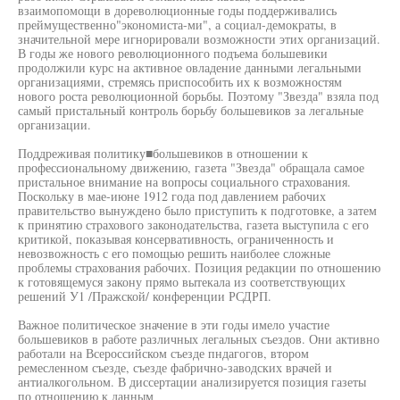
взаимопомощи в дореволюционные годы поддерживались
преймущественно"экономиста-ми", а социал-демократы, в
значительной мере игнорировали возможности этих организаций.
В годы же нового революционного подъема большевики
продолжили курс на активное овладение данными легальными
организациями, стремясь приспособить их к возможностям
нового роста революционной борьбы. Поэтому "Звезда" взяла под
самый пристальный контроль борьбу большевиков за легальные
организации.
Поддреживая политику■большевиков в отношении к
профессиональному движению, газета "Звезда" обращала самое
пристальное внимание на вопросы социального страхования.
Поскольку в мае-июне 1912 года под давлением рабочих
правительство вынуждено было приступить к подготовке, а затем
к принятию страхового законодательства, газета выступила с его
критикой, показывая консервативность, ограниченность и
невозвожность с его помощью решить наиболее сложные
проблемы страхования рабочих. Позиция редакции по отношению
к готовящемуся закону прямо вытекала из соответствующих
решений У1 /Пражской/ конференции РСДРП.
Важное политическое значение в эти годы имело участие
большевиков в работе различных легальных съездов. Они активно
работали на Всероссийском съезде пндагогов, втором
ремесленном съезде, съезде фабрично-заводских врачей и
антиалкогольном. В диссертации анализируется позиция газеты
по отношению к данным