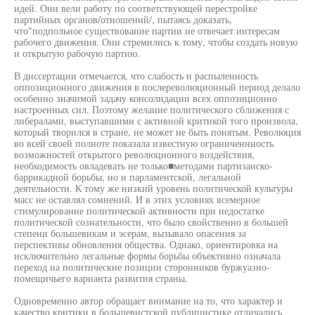
идей. Они вели работу по соответствующей перестройке
партийных органов/отношений/, пытаясь доказать,
что"подпольное существование партии не отвечает интересам
рабочего движения. Они стремились к тому, чтобы создать новую
и открытую рабочую партию.
В диссертации отмечается, что слабость и распыленность
оппозиционного движения в послереволюционный период делало
особенно значимой задачу консолидации всех оппозиционно
настроенных сил. Поэтому желание политического сближения с
либералами, выступавшими с активной критикой того произвола,
который творился в стране, не может не быть понятым. Революция
во всей своей полноте показала известную ограниченнность
возможностей открытого революционного воздействия,
необходимость овладевать не только■методами партизанско-
баррикадной борьбы, но и парламентской, легальной
деятельности. К тому же низкий уровень политической культуры
масс не оставлял сомнений. И в этих условиях всемерное
стимулирование политической активности при недостатке
политической сознательности, что было свойственно в большей
степени большевикам и эсерам, вызывало опасения за
перспективы обновления общества. Однако, ориентировка на
исключительно легальные формы борьбы объективно означала
переход на политические позиции сторонников буржуазно-
помещичьего варианта развития страны.
Одновременно автор обращает внимание на то, что характер и
качество критики в большевистской публицистике отличались