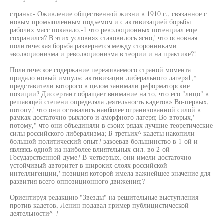
страны;- Оживление общественной жизни в 1910 г., связанное с
новым промышленным подъемом и с активизацией борьбы
рабочих масс показало,-1 что революционных потенциал еще
сохранился? В этих условиях становилось ясно,' что основная
политическая борьба развернется между сторонниками
эволюционизма и революционизма в теории и на практике?!
Политическое содержание переживаемого страной момента
придало новый импульс активизации либерального лагеря1,*
представители которого в целом занимали реформаторские
позиции? Диссертант обращает внимание на то, что его "лицо" в
решающей степени определяла деятельность кадетов» Во-первых,
потопу,' что они оставались наиболее огранизованной силой в
рамках достаточно рыхлого и аморфного лагеря; Во-вторых,'
потому," что они объединяли в своих рядах лучшие теоретические
силы российского либерализма; В-третьих^ кадеты накопили
большой политический опыт? завоевав большинство в 1-ой и
являясь одной иа наиболее влиятельных сил. во 2-ой
Государственной думе? В-четвертых, они имели достаточно
устойчивый авторитет в широких слоях российской
интеллигенции,' позиция которой имела важнейшее значение для
развития всего оппозиционного движения;?
Ориентируя редакцию "Звезды" на решительные выступления
против кадетов, Ленин подавал пример публицистической
деятельности^-?