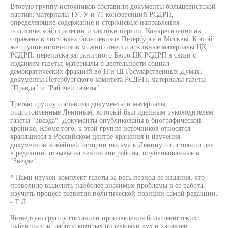
Вторую группу источников составили документы большевистской
партии; материалы 1У, У и 71 конференций РСДРП,
определяющие содержание и стержневые направления
политической стратегии и тактики партии. Конкретизация их
отражена в листовках большевиков Петербурга и Москвы. К этой
же группе источников можно отнести архивные материалы ЦК
РСДРП: переписка заграничного Бюро ЦК РСДРП в связи с
изданием газеты; материалы о деятельности социал-
демократических фракций во П и Ш Государственных Думах;
документы Петербургского комитета РСДРП; материалы газеты
"Правда" и "Рабочей газеты".
Третью группу составили документы и материалы,
подготовленные Лениным, который был идейным руководителем
газеты "Звезда". Документы опубликованы в биографической
хронике. Кроме того, к этой группе источников относятся
хранящиеся в Российском центре хранения и изучения
документов новейшей истории письма к Ленину о состоянии дел
в редакции, отзывы на ленинские работы, опубликованные в
"Звезде".
^ Нами изучен комплект газеты за весь период ее издания, что
позволило выделить наиболее значимые проблемы в ее работа,
изучить процесс развития политической позиции самой редакции.
- Т.Л.
Четвертую группу составили произведения большевистских
публицистов, работы которых определяли дух и характер