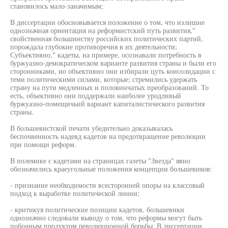
становилось мало-заначимым;
В диссертации обосновывается положение о том, что излишне
однозначная ориентация на реформистский путь развития,"
свойственная большинству российских политических партий,
порождала глубокие противоречия в их деятельности;
Субъективно," кадеты, на примере, осознавали потребность в
буржуазно-демократическом варианте развития страны и были его
сторонниками, но объективно они избирали цуть консолидации с
теми политическими силами, которые; стремились удержать
страну на пути медленных и половинчатых преобразований. То
есть, объективно они поддержали наиболее уродливый
буржуазно-помещичьий вариант капиталистического развития
страны.
В большевистской печати убедительно доказывалась
беспочвенность надевд кадетов на предотвращение революции
при помощи реформ.
В полемике с кадетами на страницах газеты "Звезда" явно
обозначились краеугольные положения концепции большевиков:
- признание необходимости всесторонней опоры на классовый
подход к выработке политической линии;
- критикуя политические позиции кадетов, большевики
однозначно следовали выводу о том, что реформы могут быть
побочным продуктом революционной борьбы. В диссертации