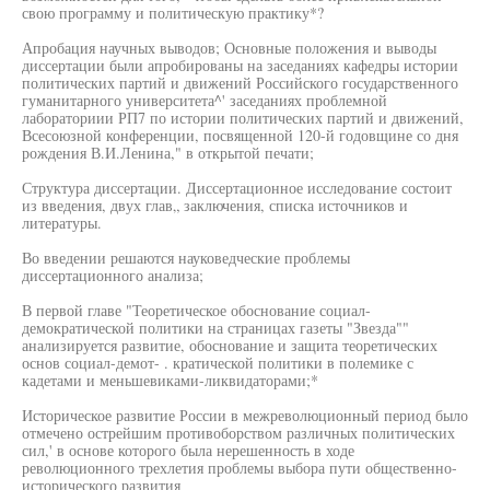
свою программу и политическую практику*?
Апробация научных выводов; Основные положения и выводы
диссертации были апробированы на заседаниях кафедры истории
политических партий и движений Российского государственного
гуманитарного университета^' заседаниях проблемной
лабораториии РП7 по истории политических партий и движений,
Всесоюзной конференции, посвященной 120-й годовщине со дня
рождения В.И.Ленина," в открытой печати;
Структура диссертации. Диссертационное исследование состоит
из введения, двух глав„ заключения, списка источников и
литературы.
Во введении решаются науковедческие проблемы
диссертационного анализа;
В первой главе "Теоретическое обоснование социал-
демократической политики на страницах газеты "Звезда""
анализируется развитие, обоснование и защита теоретических
основ социал-демот- . кратической политики в полемике с
кадетами и меньшевиками-ликвидаторами;*
Историческое развитие России в межреволюционный период было
отмечено острейшим противоборством различных политических
сил,' в основе которого была нерешенность в ходе
революционного трехлетия проблемы выбора пути общественно-
исторического развития