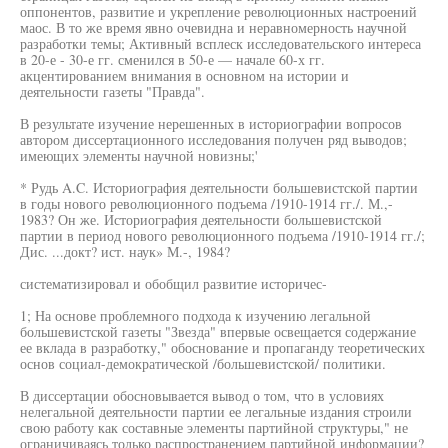
оппонентов, развитие и укрепление революционных настроений
маос. В то же время явно очевидна и неравномерность научной
разработки темы; Активный всплеск исследовательского интереса
в 20-е - 30-е гг. сменился в 50-е — начале 60-х гг.
акцентированием внимания в основном на истории и
деятельности газеты "Правда".
В результате изучение нерешенных в историографии вопросов
автором диссертационного исследования получен ряд выводов;
имеющих элементы научной новизны;'
* Рудь A.C. Историография деятельности большевистской партии
в годы нового революционного подъема /1910-1914 гг./. М.,-
1983? Он же. Историография деятельности большевистской
партии в период нового революционного подъема /1910-1914 гг./;
Дис. ...докт? ист. наук» М.-, 1984?
систематизировал и обобщил развитие историчес-
1; На основе проблемного подхода к изучению легальной
большевистской газеты "Звезда" впервые освещается содержание
ее вклада в разработку," обоснование и пропаганду теоретических
основ социал-демократической /большевистской/ политики.
В диссертации обосновывается вывод о том, что в условиях
нелегальной деятельности партии ее легальные издания строили
свою работу как составные элементы партийной структуры," не
ограничиваясь только распространением партийной информации?