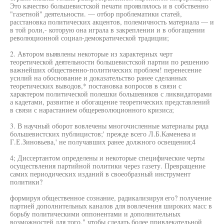
Это качество большевистской печати проявлялось и в собственно
"газетной" деятельности. — отбор проблематики статей,
расстановка политических акцентов, полемичность материала — и
в той роли,- которую она играла в закреплении и в обогащении
революционной социал-демократической традиции;
2. Автором выявлены некоторые из характерных черт
теоретической деятельности большевистской партии по решению
важнейших общественно-политических проблем! перенесение
усилий на обоснование и доказательство ранее сделанных
теоретических выводов,* постановка вопросов в связи с
характером политической полешки большевиков с ликвидаторами
а кадетами, развитие и обогащение теоретических представлений
в связи с нарастанием общереволюционного кризиса;
3. В научный оборот вовлечены многочисленные материалы ряда
большевистских публицистов;' прежде всего Л.Б.Каменева и
Г.Е.Зиновьева,' не получавших ранее должного освещения;4
4; Диссертантом определены и некоторые специфические черты
осуществления партийной политики через газету. Превращение
самих периодических изданий в своеобразный инструмент
политики?
формируя общественное сознание, радикализируя его? получение
партией дополнительных каналов для вовлечения широких масс в
борьбу политическими оппонентами и дополнительных
возможностей для того," чтобы сделать более привлекательной