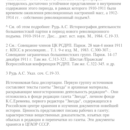
утвердилось достаточно устойчивое представление о внутреннем
содержании этого периода, в рамках которого 1910-1911 были
временем оживления революционных настроений масс, а 1912-
1914 гг. - собственно революционный подъем3.
^ См. об этом подробнее: Рудь A.C. Историография деятельности
большевистской партии в период нового революционного
подъема. 1910-1914 гг. Дис... докт. ист. наук. М., 1984. С.19-33.
2 См.: Совещание членов ЦК РСДРП. Париж. 28 мая-4 июня 1911
г. КПСС в резолюциях... Т.1. 9-е изд. М., 1983. С.300-307.;
Совещание заграничных большевистских групп. Париж. 14-17
декабря 1911 г. Там же. С.313-323.; Шестая /Пражская/
Всероссийская конференция РСДРП. Там же. С.322-345. и др.
3 Рудь A.C. Указ. соч. С.19-33.
Источниковая база диссертации. Первую группу источников
составляют тексты газеты "Звезда" и архивные материалы,
раскрывающие многостороннюю деятельность редакции^-. Они
отложились в фонде редакции газета "Звезда", личном фонде
К.С.Еремеева, первого редактора "Звезды", содержащихся в
Российском центре хранения и изучения документов новейшей
истории. Ценность представляют письма рабочих в газету;
характеристики вещественных доказательств, изъятых при
обысках в редакции и перепечатки из газеты. Эти документы
хранятся в ЦГАОР СССР.