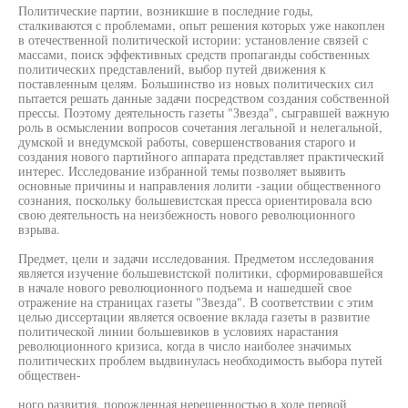
Политические партии, возникшие в последние годы,
сталкиваются с проблемами, опыт решения которых уже накоплен
в отечественной политической истории: установление связей с
массами, поиск эффективных средств пропаганды собственных
политических представлений, выбор путей движения к
поставленным целям. Большинство из новых политических сил
пытается решать данные задачи посредством создания собственной
прессы. Поэтому деятельность газеты "Звезда", сыгравшей важную
роль в осмыслении вопросов сочетания легальной и нелегальной,
думской и внедумской работы, совершенствования старого и
создания нового партийного аппарата представляет практический
интерес. Исследование избранной темы позволяет выявить
основные причины и направления лолити -зации общественного
сознания, поскольку большевистская пресса ориентировала всю
свою деятельность на неизбежность нового революционного
взрыва.
Предмет, цели и задачи исследования. Предметом исследования
является изучение большевистской политики, сформировавшейся
в начале нового революционного подъема и нашедшей свое
отражение на страницах газеты "Звезда". В соответствии с этим
целью диссертации является освоение вклада газеты в развитие
политической линии большевиков в условиях нарастания
революционного кризиса, когда в число наиболее значимых
политических проблем выдвинулась необходимость выбора путей
обществен-
ного развития, порожденная нерешенностью в ходе первой