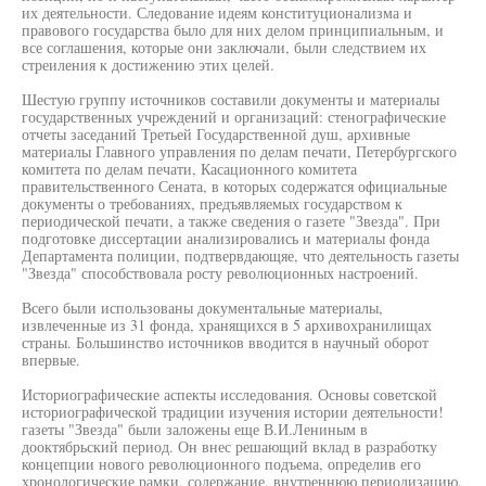
их деятельности. Следование идеям конституционализма и
правового государства было для них делом принципиальным, и
все соглашения, которые они заключали, были следствием их
стреиления к достижению этих целей.
Шестую группу источников составили документы и материалы
государственных учреждений и организаций: стенографические
отчеты заседаний Третьей Государственной душ, архивные
материалы Главного управления по делам печати, Петербургского
комитета по делам печати, Касационного комитета
правительственного Сената, в которых содержатся официальные
документы о требованиях, предъявляемых государством к
периодической печати, а также сведения о газете "Звезда". При
подготовке диссертации анализировались и материалы фонда
Департамента полиции, подтвервдающяе, что деятельность газеты
"Звезда" способствовала росту революционных настроений.
Всего были использованы документальные материалы,
извлеченные из 31 фонда, хранящихся в 5 архивохранилищах
страны. Большинство источников вводится в научный оборот
впервые.
Историографические аспекты исследования. Основы советской
историографической традиции изучения истории деятельности!
газеты "Звезда" были заложены еще В.И.Лениным в
дооктябрьский период. Он внес решающий вклад в разработку
концепции нового революционного подъема, определив его
хронологические рамки, содержание, внутреннюю периодизацию.