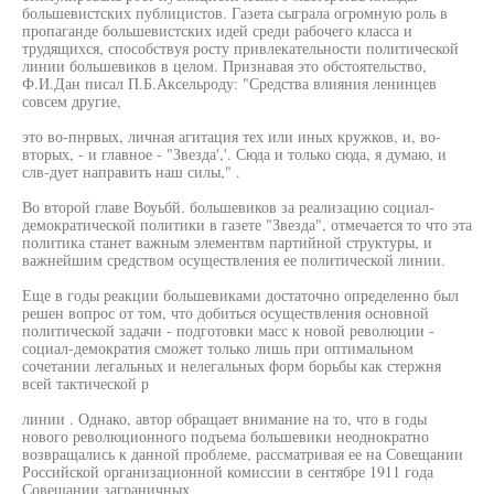
большевистских публицистов. Газета сыграла огромную роль в
пропаганде большевистских идей среди рабочего класса и
трудящихся, способствуя росту привлекательности политической
линии большевиков в целом. Признавая это обстоятельство,
Ф.И.Дан писал П.Б.Аксельроду: "Средства влияния ленинцев
совсем другие,
это во-пнрвых, личная агитация тех или иных кружков, и, во-
вторых, - и главное - "Звезда','. Сюда и только сюда, я думаю, и
слв-дует направить наш силы," .
Во второй главе Воуьбй. большевиков за реализацию социал-
демократической политики в газете "Звезда", отмечается то что эта
политика станет важным элементвм партийной структуры, и
важнейшим средством осуществления ее политической линии.
Еще в годы реакции большевиками достаточно определенно был
решен вопрос от том, что добиться осуществления основной
политической задачи - подготовки масс к новой революции -
социал-демократия сможет только лишь при оптимальном
сочетании легальных и нелегальных форм борьбы как стержня
всей тактической р
линии . Однако, автор обращает внимание на то, что в годы
нового революционного подъема большевики неоднократно
возвращались к данной проблеме, рассматривая ее на Совещании
Российской организационной комиссии в сентябре 1911 года
Совещании заграничных