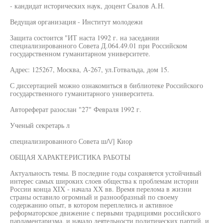
- кандидат исторических наук, доцент Свалов А.Н.
Ведущая организация - Институт молодежи
Защита состоится "ИТ наста 1992 г. на заседании
специализированного Совета Д.064.49.01 при Российском
государственном гуманитарном университете.
Адрес: 125267, Москва, А-267, ул.Готвальда, дом 15.
С диссертацией можно ознакомиться в библиотеке Российского
государственного гуманитарного университета.
Автореферат разослан "27" Февраля 1992 г.
Ученый секретарь л
специализированного Совета ш/\/] Киор
ОБЩАЯ ХАРАКТЕРИСТИКА РАБОТЫ
Актуальность темы. В последние годы сохраняется устойчивый
интерес самых широких слоев общества к проблемам истории
России конца XIX - начала ХХ вв. Время перелома в жизни
страны оставило огромный и разнообразный по своему
содержанию опыт, в котором переплелись и активное
реформаторское движение с первыми традициями российского
парламентаризма, и начало деятельности политических партий, и