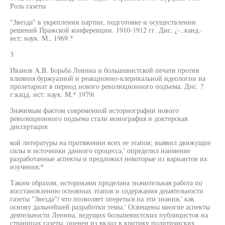
Роль газеты
"Звезда" в укреплении партии, подготовке и осуществлении
решений Пражской конференции. 1910-1912 гг. Дис. ¿-..канд.-
ист; наук. М., 1969.*
3
Иванов A.B. Борьба Ленина и большевистской печати против
влияния буржуазной и реакционно-клерикальной идеологии на
пролетариат в период нового революционного подъема. Дис. ?
г;кацд. ист: наук. М.* 1979i
Значимым фактом современной историографии нового
революционного подъема стали монография и докторская
диссертация
кой литературы на протяжении всех ее этапов; выявил движущие
силы и источники данного процесса,' определил наимение
разработанные аспекты и предложил некоторые из вариантов их
изучения;*
Таким образом, историками проделана значительная работа по
восстановлению основных этапов и содержания деыятельности
газеты "Звезда"/ что позволяет опереться на эти знания,' как
основу дальнейшей разработки темы.' Освещены многие аспекты
деятельности Ленина, ведущих большевистских публицистов на
страницах газеты, оценен из вклад в критику политичиских