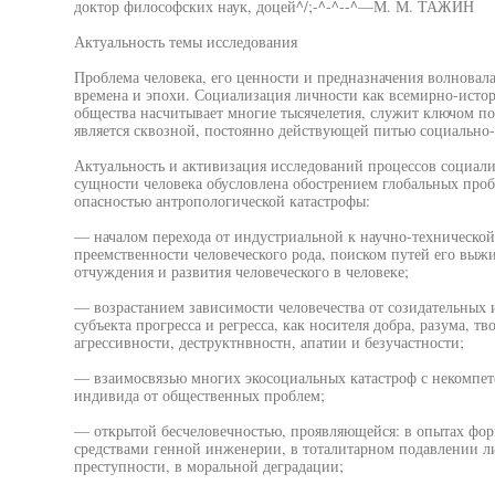
доктор философских наук, доцей^/;-^-^--^—М. М. ТАЖИН
Актуальность темы исследования
Проблема человека, его ценности и предназначения волновала 
времена и эпохи. Социализация личности как всемирно-истор
общества насчитывает многие тысячелетия, служит ключом п
является сквозной, постоянно действующей питью социально
Актуальность и активизация исследований процессов социал
сущности человека обусловлена обострением глобальных проб
опасностью антропологической катастрофы:
— началом перехода от индустриальной к научно-техническо
преемственности человеческого рода, поиском путей его выж
отчуждения и развития человеческого в человеке;
— возрастанием зависимости человечества от созидательных 
субъекта прогресса и регресса, как носителя добра, разума, т
агрессивности, деструктнвностн, апатии и безучастности;
— взаимосвязью многих экосоциальных катастроф с некомпете
индивида от общественных проблем;
— открытой бесчеловечностью, проявляющейся: в опытах фор
средствами генной инженерии, в тоталитарном подавлении ли
преступности, в моральной деградации;