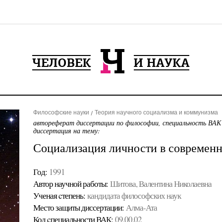
Философские науки
Теория научного социализма и коммунизма
автореферат диссертации по философии, специальность ВАК
диссертация на тему:
Социализация личности в современ
Год:
1991
Автор научной работы:
Шитова, Валентина Николаевна
Ученая cтепень:
кандидата философских наук
Место защиты диссертации:
Алма-Ата
Код cпециальности ВАК:
09.00.02