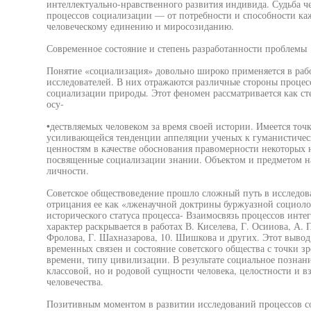
интеллектуально-нравственного развития индивида. Судьба ч
процессов социализации — от потребности и способности ка
человеческому единению и миросозиданию.
Современное состояние и степень разработанности проблемы
Понятие «социализация» довольно широко применяется в раб
исследователей. В них отражаются различные стороны процесс
социализации природы. Этот феномен рассматривается как с
осу-
•дествляемых человеком за время своей истории. Имеется точ
усиливающейся тенденции аппеляции ученых к гуманистичес
ценностям в качестве обоснования правомерности некоторых 
посвященные социализации знании. Объектом и предметом на
личности.
Советское обществоведение прошло сложный путь в исследов
отрицания ее как «лженаучной доктрины буржуазной социоло
исторического статуса процесса- Взаимосвязь процессов инте
характер раскрывается в работах В. Киселева, Г. Осииова, А.
Фролова, Г. Шахназарова, 10. Шишкова и других. Этот вывод
временных связен и состояние советского общества с точки зр
времени, типу цивилизации. В результате социальное познан
классовой, но и родовой сущности человека, целостности и 
человечества.
Позитивным моментом в развитии исследований процессов с