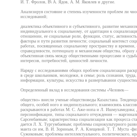
И. Т. Фролов, В\ А. Ядов, А. М. Яковлев и другие.
Анализируя состояние и степень изученности проблем ли чн
исследований;
диалектика объективного и субъективного, развитие механиз
индивидуального к социальному, от адаптации к социализаци
отношении, ее социальные роли, функции, статус, активность
факторы и пути развития личности; социальный контекст соц
работах, посвященных социальному пространству и времени,
справедливости, потенциалу и механизмам общества, образу 
объективная связь между общественными процессами и судьб
интересов, потребностей, ценностей личности.
Наряду с исследованиями общих проблем социализации раскр
в среде школьников, молодежи, в семье; роль сознания, труда
информации, культуры, искусства в развертывании сущностны
Определенный вклад в исследования системы «Человек—
общество» внесли ученые обществоведы Казахстана. Тенденц
общего, особей ного и индипилуального; взаимосвязь классо
раскрываются в работах М. С. Аже-нопа и Л. Ишмухамедова;
персонификации, типы социального отчуждения — маргиналь-
Сарсенбаевым; характеристика социализации как процесса ст
дается Л. X. Тургумбаевым; проблемы социокультурного разви
манта си им, В. И. Зориным, Р. А. Клещевой. Т. Т. Муста -ф
Сужиковым; проблемы интеллектуального, политического, нр