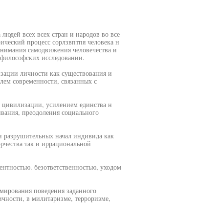
людей всех всех стран и народов во все
ический процесс сорлзвптпя человека н
онимания самодвижения человечества и
-философских исследовании.
изации личности как существования и
лем современности, связанных с
й цивилизации, усилением единства н
ивания, преодоления социального
и разрушительных начал индивида как
ворчества так и иррациональной
нтностью. безответственностью, уходом
мирования поведения заданного
чности, в милитаризме, терроризме,