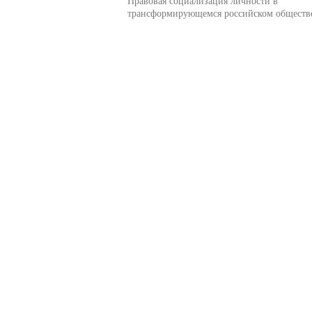
Правовая социализация личности в
трансформирующемся российском обществ