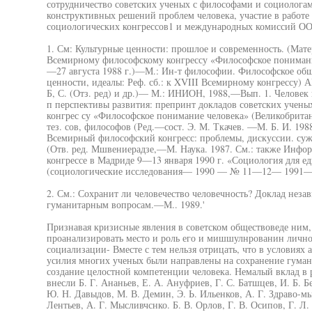
сотрудничество советских ученых с философами и социолога
конструктивных решений проблем человека, участие в работ
социологических конгрессов1 и международных комиссий О
1. См: Культурные ценности: прошлое и современность. (Мат
Всемирному философскому конгрессу «Философское понимание
—27 августа 1988 г.)—М.: Ин-т философии. Философское обще
ценности, идеалы: Реф. сб.: к XVIII Всемирному конгрессу)
Б, С. (Отз. ред) и др.)— М.: ИНИОН, 1988,—Вып. 1. Человек
п перспективы развития: препринт докладов советских учен
конгрес су «Философское понимание человека» (Великобритани
тез. сов, философов (Ред.—сост. Э. М. Ткачев. —М. Б. И. 198
Всемирный философский конгресс: проблемы, дискуссии. суж
(Отв. ред. Мшвениерадзе,—М. Наука. 1987. См.: также Инфо
конгрессе в Мадриде 9—13 января 1990 г. «Социология для е
(социологические исследования— 1990 — № 11—12— 1991
2. См.: Сохранит ли человечество человечность? Доклад не
гуманитарным вопросам.—М.. 1989.'
Признавая кризисные явления в советском обществоведе ним,
проанализировать место и роль его и мишшулнрованин личнос
социализации- Вместе с тем нельзя отрицать, что в условия
усилия многих ученых были направлены на сохранение гуман
создание целостной компетенции человека. Немалый вклад в 
внесли Б. Г. Ананьев, Е. А. Ануфриев, Г. С. Батшцев, И. Б. Б
Ю. Н. Давыдов, М. В. Демин, Э. Ь. Ильенков, А. Г. Здраво-мыс
Лентьев, А. Г. Мысливчснко. Б. В. Орлов, Г. В. Осипов, Г. Л.