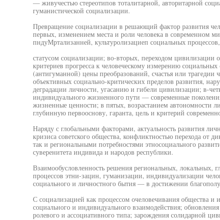
— живучестью стереотипов тоталитарной, авторитарной соци
гуманистической социализации.
Превращение социализации в решающий фактор развития челов
первых, изменением места и роли человека в современном ми
пндуМртализанней, культуролизациеп социальных процессов
статусом социализации; во-вторых, переходом цивилизации 
критериев прогресса к человеческому измерению социальных
(антигуманной) цены преобразований, счастья или трагедии ч
объективных социально-критических пределов развития, нар
деградации личности, угасанию и гибели цивилизации; в-че
индивидуального жизненного пути — современные поколения
жизненные ценности; в пятых, возрастанием автономности л
глубинную первооснову, гаранта, цель и критерий современн
Наряду с глобальными факторами, актуальность развития лич
кризиса советского общества, конфликтностью перехода от ди
так и региональными потребностями этносоциального развит
суверенитета индивида и народов республики.
Взаимообусловленность решения региональных, локальных, г
процессов этни-зацин, гуманизации, индивидуализации челов
социального и личностного бытия — в достижении благополуч
С социализацией как процессом очеловечивания общества и 
социального и индивидуального взаимодействия; обновления
ролевого и ассоциативного типа; зарождения солидарной цив