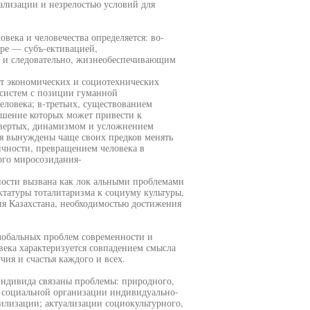
ализации и незрелостью условий для
ека и человечества определяется: во-
ре — субъ-ективацией,
, и следовательно, жизнеобеспечивающим
от экономических и социотехнических
 систем с позиции гуманной
еловека; в-третьих, существованием
ушение которых может привести к
твертых, динамизмом и усложнением
 вынуждены чаще своих предков менять
ичности, превращением человека в
ого миросозидания-
ности вызвана как лок альными проблемами
ктатуры тоталитаризма к социуму культуры,
ия Казахстана, необходимостью достижения
лобальных проблем современности и
ека характеризуется совпадением смысла
ия и счастья каждого и всех.
индивида связаны проблемы: природного,
 социальной организации индивидуально-
илизации; актуализации социокультурного,