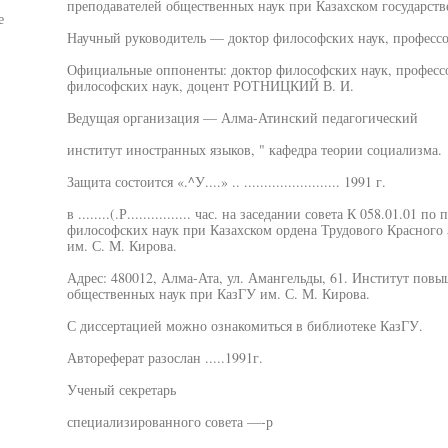
преподавателей общественных наук при Казахском государств
е
Научный руководитель — доктор философских наук, проф
Официальные оппоненты: доктор философских наук, професс
философских наук, доцент РОТНИЦКИЙ В. И.
Ведущая организация — Алма-Атинский педагогический
институт иностранных языков, " кафедра теории социализма.
Защита состоится «.^У....» .. ........................ 1991 г.
в ........(.Р................ час. на заседании совета К 058.01.0
философских наук при Казахском ордена Трудового Красного
им. С. М. Кирова.
Адрес: 480012, Алма-Ата, ул. Амангельды, 61. Институт пов
общественных наук при КазГУ им. С. М. Кирова.
С диссертацией можно ознакомиться в библиотеке КазГУ.
Автореферат разослан .....1991г.
Ученый секретарь
специализированного совета —-р