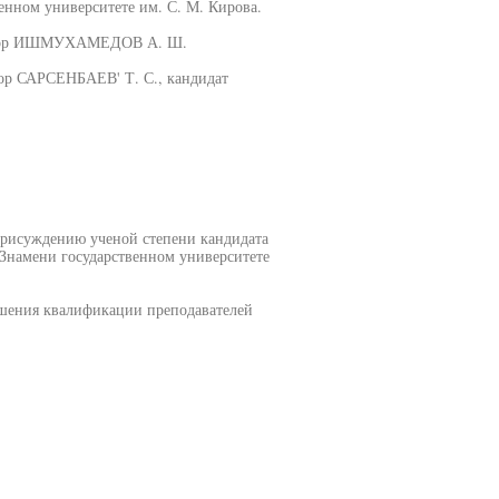
енном университете им. С. М. Кирова.
ессор ИШМУХАМЕДОВ А. Ш.
ор САРСЕНБАЕВ' Т. С., кандидат
1 по присуждению ученой степени кандидата
 Знамени государственном университете
ышения квалификации преподавателей