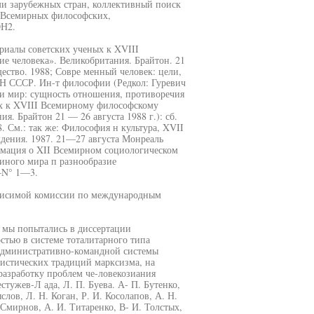
ми зарубежных стран, коллективный поиск
е Всемирных философских,
ОН2.
ериалы советских ученых к XVIII
 человека». Великобритания. Брайтон. 21
ство. 1988; Совре менный человек: цели,
 АН СССР. Ин-т философии (Редкол: Гуревич
 и мир: сущность отношения, противоречия
ых к XVIII Всемирному философскому
я. Брайтон 21 — 26 августа 1988 г.): сб.
8. См.: так же: Философия н культура, XVII
дения. 1987. 21—27 августа Монреаль
рмация о XII Всемирном социологическом
диного мира п разнообразие
—N° 1—3.
зависимой комиссии по международным
 мы попытались в диссертации
тью в системе тоталитарного типа
х административно-командной системы
истических традиций марксизма, на
разработку проблем че-ловекозиания
естужев-Л ада, Л. П. Буева. А- П. Бутенко,
лов, Л. Н. Коган, Р. И. Косолапов, А. Н.
 Смирнов, А. И. Титаренко, В- И. Толстых,