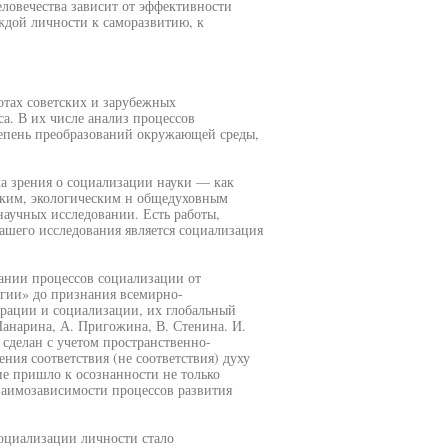
еловечества зависит от эффективности
ждой личности к саморазвитию, к
отах советских и зарубежных
а. В их числе анализ процессов
тепень преобразований окружающей среды,
ка зрения о социализации науки — как
ким, экологическим н общедуховным
научных исследовании. Есть работы,
шего исследования является социализация
ании процессов социализации от
гии» до признания всемирно-
грации и социализации, их глобальный
 Панарина, А. Пригожина, В. Стенина. И.
 сделан с учетом пространственно-
ения соответствия (не соответствия) духу
ие пришло к осознанности не только
взаимозависимости процессов развития
оциализации личности стало