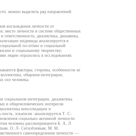
остп, можно выделить ряд направлений
мов восхождения личности от
и; место личности в системе общественных
 и ответственность; диалектика, динамика,
иализации индивида анализируется в
 социальной по-итике и социальной
жизни и социальному творчеству;
ами люден отразились в исследованиях
ываются факторы, стороны, особенности ее
, коллектива, общения интеграции,
х сил человека.
ии социальном интеграции, диалектика
вых и общечеловеческих интересов
 диалектика консолидации и
ность, эскапизм -анализируется Т. С-
ановления социально активной личности
тия человека рассматриваются Б. А. Л
ипым, О. Л- Сегизблевым, М. М.
авственного самоопределения личности —