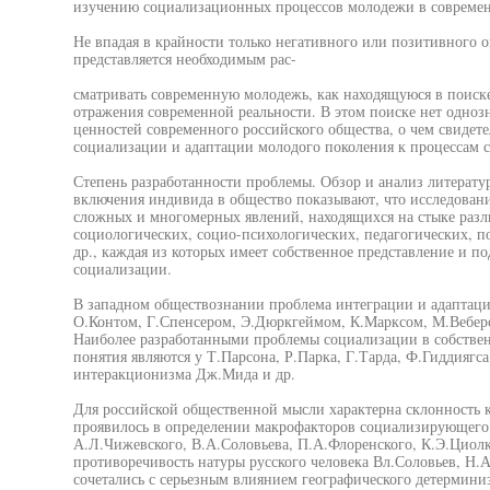
изучению социализационных процессов молодежи в современ
Не впадая в крайности только негативного или позитивного
представляется необходимым рас-
сматривать современную молодежь, как находящуюся в поиск
отражения современной реальности. В этом поиске нет одноз
ценностей современного российского общества, о чем свидет
социализации и адаптации молодого поколения к процессам 
Степень разработанности проблемы. Обзор и анализ литерату
включения индивида в общество показывают, что исследовани
сложных и многомерных явлений, находящихся на стыке разл
социологических, социо-психологических, педагогических, п
др., каждая из которых имеет собственное представление и п
социализации.
В западном обществознании проблема интеграции и адаптаци
О.Контом, Г.Спенсером, Э.Дюркгеймом, К.Марксом, М.Вебер
Наиболее разработанными проблемы социализации в собствен
понятия являются у Т.Парсона, Р.Парка, Г.Тарда, Ф.Гиддиягс
интеракционизма Дж.Мида и др.
Для российской общественной мысли характерна склонность
проявилось в определении макрофакторов социализирующего
А.Л.Чижевского, В.А.Соловьева, П.А.Флоренского, К.Э.Циол
противоречивость натуры русского человека Вл.Соловьев, Н.А
сочетались с серьезным влиянием географического детермини