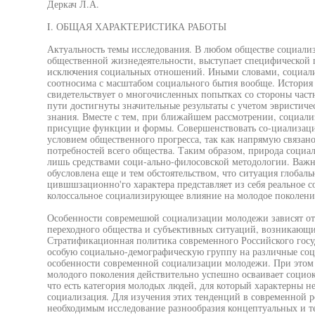
Деркач Л.А.
I. ОБЩАЯ ХАРАКТЕРИСТИКА РАБОТЫ
Актуальность темы исследования. В любом обществе социали
общественной жизнедеятельности, выступает специфической п
исключения социальных отношений. Иными словами, социали
соотносима с масштабом социального бытия вообще. История
свидетельствует о многочисленных попытках со стороны част
пути достигнуты значительные результаты с учетом эвристич
знания. Вместе с тем, при ближайшем рассмотрении, социали
присущие функции и формы. Совершенствовать со-циализац
условием общественного прогресса, так как напрямую связан
потребностей всего общества. Таким образом, природа социа
лишь средствами соци-ально-филосовской методологии. Важн
обусловлена еще и тем обстоятельством, что ситуация глоба
цившшзационно'го характера представляет из себя реальное с
колоссальное социализирующее влияние на молодое поколение
Особенности совремешюй социализации молодежи зависят от
переходного общества и субъективных ситуаций, возникающих
Стратификационная политика современного Российского госу
особую социально-демографическую группу на различные соц
особенности современной социализации молодежи. При этом 
молодого поколения действительно успешно осваивает социоку
что есть категория молодых людей, для который характерны не
социализация. Для изучения этих тенденций в современной р
необходимым исследование разнообразия концептуальных и т