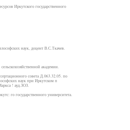
есурсов Иркутского государственного
лософских наук, доцент В.С.Ткачев.
 сельскохозяйственной академии.
иссертационного совета Д.063.32.05. по
лософских наук при Иркутском п
аркса ! ауд.ЗОЗ.
утс: го государственного университета.