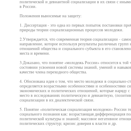
политической и девиантной социализации в их связи с иным
в России.
Положения выносимые на защиту:
1. Диссертация - это одна из первых попыток постановки 
природы теории социализационных процессов молодежи.
2.Утверждается, что современная теория социализации - сам
направление, которое используя результаты различных групп 
отношений общества и социального субъекта в его становлен
места и времени.
3.Доказано, что понятие «молодежь России» относится к той ч
состоянии усвоения новой системы знаний, умений и навыко
качестве члена переходного общества.
4. Обоснована идея о том, что место молодежи в социально-
определяется возрастными особенностями и особенностями с
экономических и политических отношений, которые наряду с
место в исследованиях политическую и девиантную, (позити
социализации в их диалектической связи.
5. Понятие «политическая социализация молодежи» России те
социального познания как: возрастающая дифференциация по
политической культуры и знаний; массовое негативное отноше
политических структур; кризис доверия к власти и др.