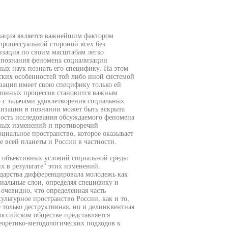
зация является важнейшим фактором
роцессуальной стороной всех без
зация по своим масштабам легко
 познания феномена социализации
ных наук познать его специфику. На этом
еских особенностей той либо иной системой
зация имеет свою специфику только ей
ионных процессов становится важным
о с задачами удовлетворения социальных
лизации в познании может быть вскрыта
ость исследования обсуждаемого феномена
льных изменений и противоречий
оциальное пространство, которое оказывает
 всей планеты и России в частности.
 объективных условий социальной среды
 в результате" этих изменений.
дарства дифференцировала молодежь как
иальные слои, определяя специфику и
очевидно, что определенная часть
льтурное пространство России, как и то,
 только деструктивная, но и делинквентная
оссийском обществе представляется
еоретико-методологических подходов к