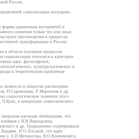
ной России.
 определений социализации молодежи,
е формы адекватных восприятий и
начного освоения только тех или иных
ельствуют противоречия в процессах
системной трансформации в России.
ры в области изучения процессов
я социализации относятся к категории
ичных наук: философских,
олитологических, культурологических и
одходы к теоретическим проблемам
и личности в обществе рассмотрена
ом, П.Сорокиным, Р.Мертоном и др.
но социологическом значении этого
а, Ч.Кули, в концепции символического
 к широким научным обобщениям, что
 влияния у В.И.Вернадскош,
ковского и др. Традиционно подчеркивали
.Бердяев, Н.О.Лосский, эти идеи
зма у Л.И.Мечншсова, В.О.Ключевского,