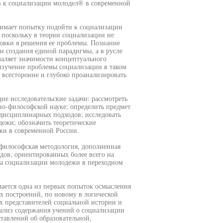
в к социализации молодел® в современной
нимает попытку подойти к социализации
 поскольку в теории социализации не
овки я решения ее проблемы. Познание
и создания единой парадигмы, а в русле
маляет значимости концептуального
изучение проблемы социализации в таком
всесторонне и глубоко проанализировать
е исследовательские задачи: рассмотреть
но-философской науке; определить предмет
дисциплинарных подходов; исследовать
ежи; обозначить теоретические
жи в современной России.
-философская методология, дополненная
дов, ориентированных более всего на
са социализации молодежи в переходном
мается одна из первых попыток осмысления
х построений, по новому в логической
х представителей социальной истории и
ализ содержания учений о социализации
тавлений об образовательной,