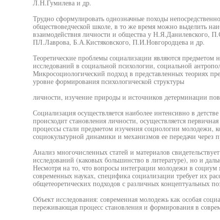
Л.Н.Гумилева и др.
Трудно сформулировать однозначные походы непосредственно
обществоведческой школе, в то же время можно выделить на
взаимодействия личности и общества у Н.Я.Данилевского, П
ПЛ.Лаврова, Б.А.Кистяковского, П.И.Новгородцева и др.
Теоретические проблемы социализации являются предметом
исследований в социальной психологии, социальной антропо
Микросоциологический подход в представленных теориях пре
уровне формирования психологической структуры
личности, изучение природы и источников детерминации пов
Социализация осуществляется наиболее интенсивно в детстве
происходит становления личности, осуществляется первичная
процессы стали предметом изучения социологии молодежи, ко
социокультурной динамики и механизмов ее передачи через п
Анализ многочисленных статей и материалов свидетельствует
исследований (каковых большинство в литературе), но и дал
Несмотря на то, что вопросы интеграции молодежи в социум
современных науках, специфика социализации требует их рас
общетеоретических подходов с различных концептуальных по
Объект исследования: современная молодежь как особая соци
переживающая процесс становления и формирования в совре