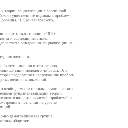
 к теории социализации в российской
иболее существенные подходы к проблеме
.Сорокина, Н.К.Михайловского,
 нш-роких междисциплинарШ)1х
логии и социолингвистике.
дполагает исследование социализации на
едения личности.
 и юности, именно в этот период
 социализация молодого человека. Эти
торая предполагает исследование проблем
реемственность поколений.
 о необходимости не только эмпирических
ьнейшей фундаментализации теории.
 являются широко изучаемой проблемой в
смотрения в познании на уровне
зиций.
ально-демографическая группа,
менном обществе.