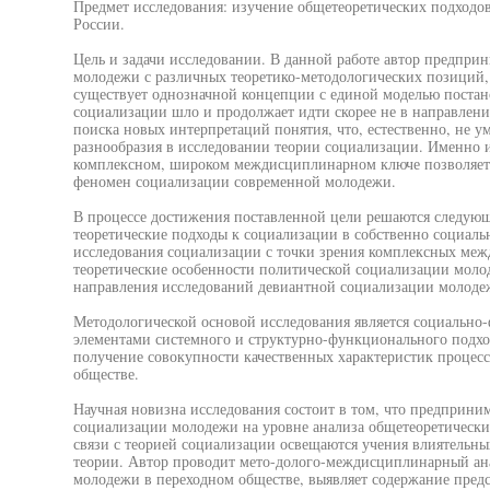
Предмет исследования: изучение общетеоретических подходо
России.
Цель и задачи исследовании. В данной работе автор предпри
молодежи с различных теоретико-методологических позиций,
существует однозначной концепции с единой моделью постан
социализации шло и продолжает идти скорее не в направлени
поиска новых интерпретаций понятия, что, естественно, не у
разнообразия в исследовании теории социализации. Именно 
комплексном, широком междисциплинарном ключе позволяет 
феномен социализации современной молодежи.
В процессе достижения поставленной цели решаются следующи
теоретические подходы к социализации в собственно социаль
исследования социализации с точки зрения комплексных меж
теоретические особенности политической социализации молод
направления исследований девиантной социализации молоде
Методологической основой исследования является социально
элементами системного и структурно-функционального подхо
получение совокупности качественных характеристик процес
обществе.
Научная новизна исследования состоит в том, что предприни
социализации молодежи на уровне анализа общетеоретически
связи с теорией социализации освещаются учения влиятельны
теории. Автор проводит мето-долого-междисциплинарный ан
молодежи в переходном обществе, выявляет содержание предс