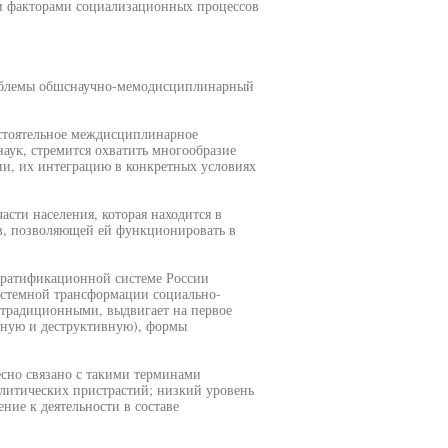
и факторами социализационных процессов
проблемы обшснаучно-мемодисциплинарный
остоятельное междисциплинарное
наук, стремится охватить многообразие
ии, их интеграцию в конкретных условиях
асти населения, которая находится в
в, позволяющей ей функционировать в
стратификационной системе России
истемной трансформации социально-
 традиционными, выдвигает на первое
вную и деструктивную), формы
сно связано с такими терминами
литических пристрастий; низкий уровень
ние к деятельности в составе