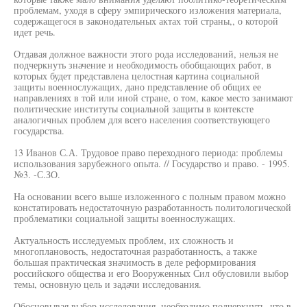
проблемам, уходя в сферу эмпирического изложения материала,
содержащегося в законодательных актах той страны,, о которой
идет речь.
Отдавая должное важности этого рода исследований, нельзя не
подчеркнуть значение и необходимость обобщающих работ, в
которых будет представлена целостная картина социальной
защиты военнослужащих, дано представление об общих ее
направлениях в той или иной стране, о том, какое место занимают
политические институты социальной защиты в контексте
аналогичных проблем для всего населения соответствующего
государства.
13 Иванов С.А. Трудовое право переходного периода: проблемы
использования зарубежного опыта. // Государство и право. - 1995.
№3. -С.ЗО.
На основании всего выше изложенного с полным правом можно
констатировать недостаточную разработанность политологической
проблематики социальной защиты военнослужащих.
Актуальность исследуемых проблем, их сложность и
многоплановость, недостаточная разработанность, а также
большая практическая значимость в деле реформирования
российского общества и его Вооруженных Сил обусловили выбор
темы, основную цель и задачи исследования.
Обосновывая выбор исследования, необходимо подчеркнуть, что в