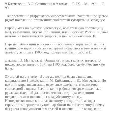
9 Ключевский В О. Сочинения в 9 томах. - Т. IX. - М., 1990. - С.
90.
Так постепенно разрушалось миросозерцание, воспитанное целым
рядом поколений, привыкших сибаритски смотреть на Западную
Европу «как на русскую мастерскую, обязательную поставщицу
мод, увеселений, вкусов, приличий, идей, нужных России, и даже
ответов на политические вопросы, в ней возникающие».10
Первые публикации о состоянии собственно социальной защиты
военнослужащих иностранных армий появились в отечественной
литературе лишь в 1990 году. Среди них были работы В.
Дякина, Ю. Мгимова, Д. Онищука", и ряда других авторов. В
последующее время, с 1991 по 1995 год, было опубликовано уже
более
80 статей на эту тему. В этот же период были защищены
кандидатские 1 диссертации М. Кибакиным и Ю. Мигачевым. Но
все они затрагивали лишь отдельные .элементы механизмов
социальной защиты. Были и такие работы, которые писались в;
русле характерной для постсоветского периода тенденции
некритического отношения к зарубежному опыту.
Неподготовленные к его адекватному восприятию, авторы
стремились перенести чужие наработки на отечественную почву
без учета совокупности тех свдзей и отношений, в которых он