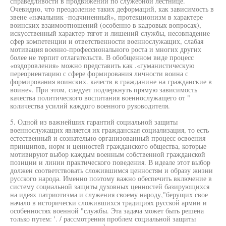
справедливости в продвижении по служебной лестнице.
Очевидно, что преодоление таких деформаций, как зависимость в
звене «начальник -подчиненный», протекционизм в характере
воинских взаимоотношений (особенно в кадровых вопросах),
искусственный характер тягот и лишений службы, несовпадение
сфер компетенции и ответственности военнослужащих, слабая
мотивация военно-профессионального роста и многих других
более не терпит отлагательств. В обобщенном виде процесс
«оздоровления» можно представить как .«гуманистическую
переориентацию с сфере формирования личности воина с
формирования воинских. качеств в гражданине на гражданские в
воине». При этом, следует подчеркнуть прямую зависимость
качества политического воспитания военнослужащего от "
количества усилий каждого военного руководителя.
5. Одной из важнейших гарантий социальной защиты
военнослужащих является их гражданская социализация, то есть
естественный и сознательно организованный процесс освоения
принципов, норм и ценностей гражданского общества, которые
мотивируют выбор каждым военным собственной гражданской
позиции и линии практического поведения. В идеале этот выбор
должен соответствовать сложившимся ценностям и образу жизни
русского народа. Именно поэтому важно обеспечить включение в
систему социальной защиты духовных ценностей базирующихся
на идеях патриотизма и служения своему народу,"берущих свое
начало в исторически сложившихся традициях русской армии и
особенностях военной "службы. Эта задача может быть решена
только путем: '. / рассмотрения проблем социальной защиты