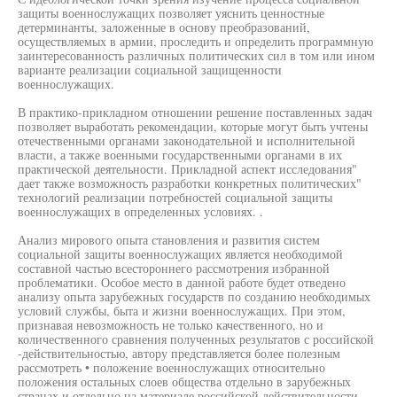
защиты военнослужащих позволяет уяснить ценностные
детерминанты, заложенные в основу преобразований,
осуществляемых в армии, проследить и определить программную
заинтересованность различных политических сил в том или ином
варианте реализации социальной защищенности
военнослужащих.
В практико-прикладном отношении решение поставленных задач
позволяет выработать рекомендации, которые могут быть учтены
отечественными органами законодательной и исполнительной
власти, а также военными государственными органами в их
практической деятельности. Прикладной аспект исследования"
дает также возможность разработки конкретных политических"
технологий реализации потребностей социальной защиты
военнослужащих в определенных условиях. .
Анализ мирового опыта становления и развития систем
социальной защиты военнослужащих является необходимой
составной частью всестороннего рассмотрения избранной
проблематики. Особое место в данной работе будет отведено
анализу опыта зарубежных государств по созданию необходимых
условий службы, быта и жизни военнослужащих. При этом,
признавая невозможность не только качественного, но и
количественного сравнения полученных результатов с российской
-действительностью, автору представляется более полезным
рассмотреть • положение военнослужащих относительно
положения остальных слоев общества отдельно в зарубежных
странах и отдельно на материале российской действительности.