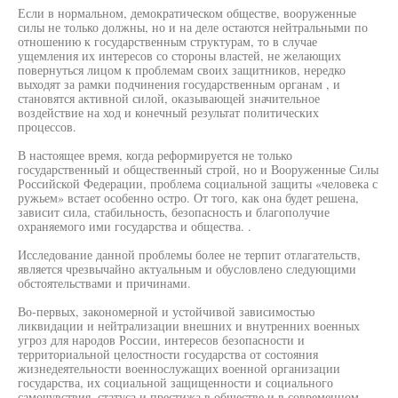
Если в нормальном, демократическом обществе, вооруженные
силы не только должны, но и на деле остаются нейтральными по
отношению к государственным структурам, то в случае
ущемления их интересов со стороны властей, не желающих
повернуться лицом к проблемам своих защитников, нередко
выходят за рамки подчинения государственным органам , и
становятся активной силой, оказывающей значительное
воздействие на ход и конечный результат политических
процессов.
В настоящее время, когда реформируется не только
государственный и общественный строй, но и Вооруженные Силы
Российской Федерации, проблема социальной защиты «человека с
ружьем» встает особенно остро. От того, как она будет решена,
зависит сила, стабильность, безопасность и благополучие
охраняемого ими государства и общества. .
Исследование данной проблемы более не терпит отлагательств,
является чрезвычайно актуальным и обусловлено следующими
обстоятельствами и причинами.
Во-первых, закономерной и устойчивой зависимостью
ликвидации и нейтрализации внешних и внутренних военных
угроз для народов России, интересов безопасности и
территориальной целостности государства от состояния
жизнедеятельности военнослужащих военной организации
государства, их социальной защищенности и социального
самочувствия, статуса и престижа в обществе и в современном