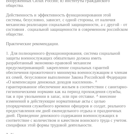
Вооруженных Силах России; в) институты гражданского
общества.
Действенность и эффективность функционирования этой
системы, безусловно, зависит, с одной стороны, от наличия
механизма реализации социальной защищенности, а с другой - от
состояния . социальной защищенности в современном российском
обществе.
Практические рекомендации.
1. Для полноценного функционирования, система социальной
защиты военнослужащих обязательно должна иметь
разработанный экономико-правовой механизм
предусматривающий: закрепление социальных гарантий
обеспечения прожиточного минимума военнослужащим и членам
их семей, безусловное выполнение Закона Российской Федерации
«О компенсации денежных доходов населения». ^
гарантированное обеспечение жильем в соответствии с санитарно-
гигиеническими нормами как на период прохождения службы,
так и при увольнении в запас, или при отставке. ^ внесение
изменений в действующие нормативные акты с целью
упорядочения служебного времени офицеров и солдат, реального
предоставления им дней еженедельного отдыха и праздничных
дней. Приведение денежного содержания военнослужащих в
соответствие с количеством и качеством воинского труда с учетом.
специфики этой формы трудовой деятельности.