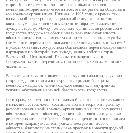
мире. Эта зависимость - динамичная, гибкая и переменная
величина, которая изменяется на всех этапах развития общества и
его военной организации. Начиная "с 1985 года, с времен так
называемой перестройки, .социальный статус и положение
военнослужащих изменились коренным образом и далеко не .в
лучшую сторону: Между тем военная -организация российского
государства продолжала обеспечивать военную безопасность
общества ценой снижения статуса и престижа военной службы,
снижения материального положения военнослужащих и их семей
в условиях взятых государством обязательств перед иностранными
партнерами по быстрейшему выводу наших войск из стран
Восточной и Центральной Европы, сокращения части
Вооруженных Сил, передислокации многочисленных воинских
частей и т.п.
В .таких условиях повышается роль научного анализа, изучения и
сопровождения зависимости уровня социальной защиты
военнослужащих от. изменяющихся внешних и внутренних
условий обеспечения военной безопасности государства.
Во-вторых, включенностью социальной защиты военнослужащих
в качестве неотъемлемой составной части в теорию и практику
реформирования всей военной организации нашего государства,
обязательной части общегосударственной .политики в условиях
реформирования российского общества в целом, от состояния дел
в которой напрямую зависит успех в построении нового
общества, благополучие страны и ее престиж на международной
арене. Однако мировая практика социального . и военного