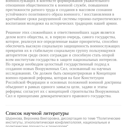
военнослужащих в контексте формирования уважительного
отношения общественности к военной службе, повышения
престижности ратного труда и создания в массовом сознании
устойчивого позитивного образа военного; / восстановления в
кратчайшие сроки разрушенной системы героико-патриотического
воспитания молодежи на исторических традициях нашей армии.
Решение этих сложнейших и ответственнейших задач является
делом всего общества, и, в первую очередь, самого государства,
которое, реализуя все определенные выше приоритеты, способно
обеспечить высокую социальную защищенность военнослужащих
превратив их в стабильную социальную группу пользующуюся
авторитетом среди своих сограждан и способную стать опорой
всем институтам государства в защите национальных интересов.
Но прежде необходим целостный государственный подход к
созданию новых Вооруженных Сил, основанный на научных
исследованиях. Он должен быть сконцентрирован в Концепции
военно-правовой реформы, которая на базе Конституции
Российской Федерации и основных положений военной доктрины
объединит в рамках единого замысла цели, задачи и этапы
реформы; согласует их с концепцией строительства Вооруженных
Сил и принципами демократического правового государства.
Список научной литературы
Шуринова, Вероника Викторовна, диссертация по теме "Политические
институты, этнополитическая конфликтология, национальные и
политические процессы и технологии"