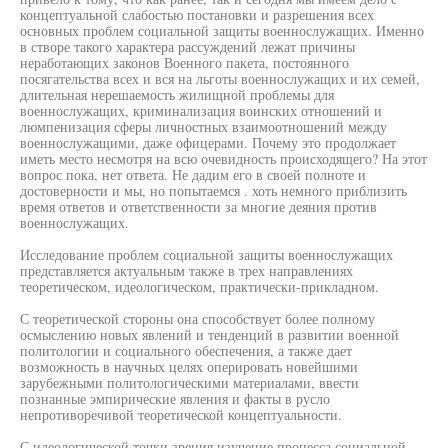
концептуальной слабостью постановки и разрешения всех
основных проблем социальной защиты военнослужащих. Именно
в створе такого характера рассуждений лежат причины
неработающих законов Военного пакета, постоянного
посягательства всех и вся на льготы военнослужащих и их семей,
длительная нерешаемость жилищной проблемы для
военнослужащих, криминализация воинских отношений и
люмпенизация сферы личностных взаимоотношений между
военнослужащими, даже офицерами. Почему это продолжает
иметь место несмотря на всю очевидность происходящего? На этот
вопрос пока, нет ответа. Не дадим его в своей полноте и
достоверности и мы, но попытаемся . хоть немного приблизить
время ответов и ответственности за многие деяния против
военнослужащих.
Исследование проблем социальной защиты военнослужащих
представляется актуальным также в трех направлениях
теоретическом, идеологическом, практически-прикладном.
С теоретической стороны она способствует более полному
осмыслению новых явлений и тенденций в развитии военной
политологии и социального обеспечения, а также дает
возможность в научных целях оперировать новейшими
зарубежными политологическими материалами, ввести
познанные эмпирические явления и факты в русло
непротиворечивой теоретической концептуальности.
С идеологической точки зрения изучение процесса социальной