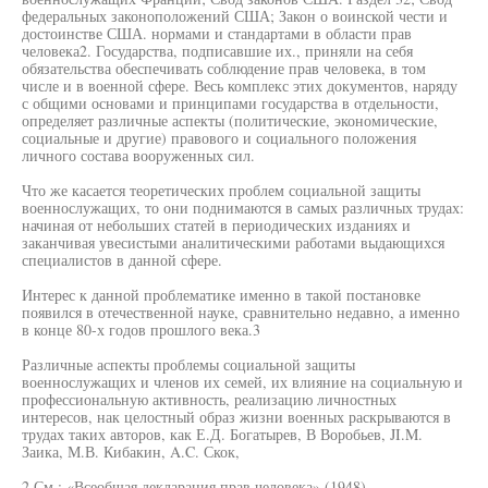
федеральных законоположений США; Закон о воинской чести и
достоинстве США. нормами и стандартами в области прав
человека2. Государства, подписавшие их., приняли на себя
обязательства обеспечивать соблюдение прав человека, в том
числе и в военной сфере. Весь комплекс этих документов, наряду
с общими основами и принципами государства в отдельности,
определяет различные аспекты (политические, экономические,
социальные и другие) правового и социального положения
личного состава вооруженных сил.
Что же касается теоретических проблем социальной защиты
военнослужащих, то они поднимаются в самых различных трудах:
начиная от небольших статей в периодических изданиях и
заканчивая увесистыми аналитическими работами выдающихся
специалистов в данной сфере.
Интерес к данной проблематике именно в такой постановке
появился в отечественной науке, сравнительно недавно, а именно
в конце 80-х годов прошлого века.3
Различные аспекты проблемы социальной защиты
военнослужащих и членов их семей, их влияние на социальную и
профессиональную активность, реализацию личностных
интересов, нак целостный образ жизни военных раскрываются в
трудах таких авторов, как Е.Д. Богатырев, В Воробьев, JI.M.
Заика, М.В. Кибакин, A.C. Скок,
2 См.: «Всеобщая декларация прав человека» (1948),