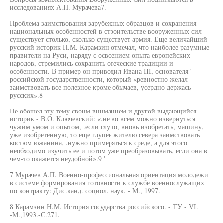
исследованиях А.П. Мурачева7.
Проблема заимствования зарубежных образцов и сохранения
национальных особенностей в строительстве вооруженных сил
существует столько, сколько существует армия. Еще величайший
русский историк Н.М. Карамзин отмечал, что наиболее разумные
правители на Руси, наряду с освоением опыта европейских
народов, стремились сохранить отеческие традиции и
особенности. В пример он приводил Ивана III, основателя '
российской государственности, который «ревностно желал
заимствовать все полезное кроме обычаев, усердно держась
русских».8
Не обошел эту тему своим вниманием и другой выдающийся
историк - В.О. Ключевский: «.не во всем можно извернуться
чужим умом и опытом, .если глупо, вновь изобретать, машину,
уже изобретенную, то еще глупее жителю севера заимствовать
костюм южанина, .нужно примеряться к среде, а для этого
необходимо изучить ее и потом уже преобразовывать, если она в
чем-то окажется неудобной».9 '
7 Мурачев А.П. Военно-профессиональная ориентация молодежи
в системе формирования готовности к службе военнослужащих
по контракту: Дис.канд. социол. наук. - М., 1997.
8 Карамзин Н.М. История государства российского. - ТУ - VI.
-М.,1993.-С.271.