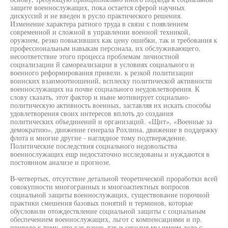
защите военнослужащих, пока остается сферой научных
дискуссий и не введен в русло практического решения.
Изменение характера ратного труда в связи с появлением
современной и сложной в управлении военной техникой,
оружием, резко повысивших как цену ошибки, так и требования к
профессиональным навыкам персонала, их обслуживающего,
несоответствие этого процесса проблемам личностной
социализации й самореализации в условиях социального и
военного реформирования привели. к резкой политизации
воинских взаимоотношений, всплеску политической активности
военнослужащих на почве социального неудовлетворения. К
слову сказать, этот фактор и ныне мотивирует социально-
политическую активность военных, заставляя их искать способы
удовлетворения своих интересов вплоть до создания
политических объединений и организаций. «Щит», «Военные за
демократию», движение генерала Рохлина, движение в поддержку
флота и многие другие - наглядное тому подтверждение.
Политические последствия социального недовольства
военнослужащих ещр недостаточно исследованы и нуждаются в
постоянном анализе и прогнозе.
В-четвертых, отсутствие детальной теоретической проработки всей
совокупности многогранных и многоаспектных вопросов
социальной защиты военнослужащих, существование порочной
практики смешения базовых понятий и терминов, которые
обусловили отождествление социальной защиты с социальным
обеспечением военнослужащих, льгот с компенсациями и пр.
привело к тому, что как ранее, так и сегодня мы имеем дело с