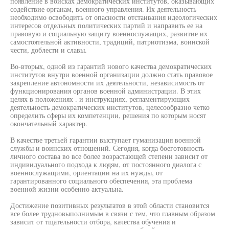
появление в войсках демократических институтов, оказывающих
содействие органам, военного управления. Их деятельность
необходимо освободить от опасности отстаивания идеологических
интересов отдельных политических партий и направить ее на
правовую и социальную защиту военнослужащих, развитие их
самостоятельной активности, традиций, патриотизма, воинской
чести, доблести и славы.
Во-вторых, одной из гарантий нового качества демократических
институтов внутри военной организации должно стать правовое
закрепление автономности их деятельности, независимость от
функционирования органов военной администрации. В этих
целях в положениях . и инструкциях, регламентирующих
деятельность демократических институтов, целесообразно четко
определить сферы их компетенции, решения по которым носят
окончательный характер.
В качестве третьей гарантии выступает гуманизация военной
службы и воинских отношений. Сегодня, когда боеготовность
личного состава во все более возрастающей степени зависит от
индивидуального подхода к людям, от постоянного диалога с
военнослужащими, ориентации на их нужды, от
гарантированного социального обеспечения, эта проблема
военной жизни особенно актуальна.
Достижение позитивных результатов в этой области становится
все более трудновыполнимым в связи с тем, что главным образом
зависит от тщательности отбора, качества обучения и