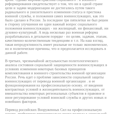
реформирования свидетельствует о том, что ни в одной стране
цели и задачи модернизации не достигались путем такого
радикального и унизительного изменения статуса и престижа
военной службы, и положения самих военнослужащих, как это
было сделано в России. За последние три пятилетки не был решен
в сторону улучшения ни один важный вопрос социального
положения военнослужащих - ни жилищный, ни финансовый, ни
духовно-культурный. А ведь несколько раз военная реформа
разрабатывалась в детальном порядке - по целям, задачам, этапам,
качественно-количественным тенденциям и т.п. На наш взгляд,
такая непродуктивность имеет реальные не только экономические,
но и политические причины, что и предполагается исследовать в
данной работе.
В-третьих, чрезвычайной актуальностью политологического
анализа состояния социальной защищенности военнослужащих в
условиях изменения некоторых базовых принципов
комплектования и военного строительства военной организации
России. Речь идет о проблеме зависимости социальной защиты
военнослужащих от перевода военной организации . и ее
функционирования на профессиональную основу, от введения
контрактных условий в жизнедеятельность военнослужащих, от
вмешательства некоторых региональных субъектов в правовое и
иное регулирование условий воинской службы и других новых и
новейших факторов.
Перевод российских Вооруженных Сил на профессиональную
основу, требующую принципиально иного подхода к социальной