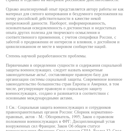
Однако анализируемый опыт представляется автору работы не как
материал для слепого копирования и бездумного переложения на
почву российской действительности в качестве некой
непреложной данности. Наоборот, информированность,
основательная осведомленность о достоинствах и недостатках
опыта других полезна для творческого осмысления и
соответственного применения, с учетом специфики России, с
заботой о продвижении ее интересов и влияния, о достойном и
цивилизованном ее месте в мировом сообществе наций.
Степень научной разработанности проблемы.
Первичными в определении сущности и содержания социальной
защиты военнослужащих. следует назвать конкретные
законодательные акты!, составляющие правовую базу для
организации системы социальной защиты. Современное военное
законодательство большинства стран Европы и Америки, в том
числе, регулирующее правовую и социальную защиту
военнослужащих, создано и развивается в соответствии с
основными международными актами,
1 См.: Социальная защита военнослужащих и сотрудников
правоохранительных органов России: Сборник нормативно-
правовых, актов - М.: Обозреватель, 1995; Закон о правовом
положении военнослужащих в ФРГ; Дисциплинарный устав
вооруженных сил Франции; Закон Об общем статусе
военнослужащих Франции; Свод законов США. Раздел 32; Свод