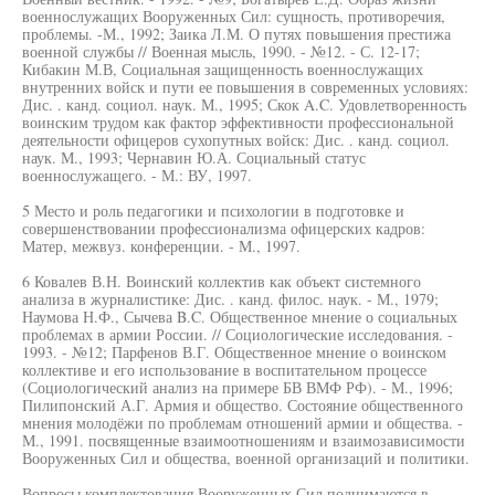
военнослужащих Вооруженных Сил: сущность, противоречия,
проблемы. -М., 1992; Заика Л.М. О путях повышения престижа
военной службы // Военная мысль, 1990. - №12. - С. 12-17;
Кибакин М.В, Социальная защищенность военнослужащих
внутренних войск и пути ее повышения в современных условиях:
Дис. . канд. социол. наук. М., 1995; Скок A.C. Удовлетворенность
воинским трудом как фактор эффективности профессиональной
деятельности офицеров сухопутных войск: Дис. . канд. социол.
наук. М., 1993; Чернавин Ю.А. Социальный статус
военнослужащего. - М.: ВУ, 1997.
5 Место и роль педагогики и психологии в подготовке и
совершенствовании профессионализма офицерских кадров:
Матер, межвуз. конференции. - М., 1997.
6 Ковалев В.Н. Воинский коллектив как объект системного
анализа в журналистике: Дис. . канд. филос. наук. - М., 1979;
Наумова Н.Ф., Сычева B.C. Общественное мнение о социальных
проблемах в армии России. // Социологические исследования. -
1993. - №12; Парфенов В.Г. Общественное мнение о воинском
коллективе и его использование в воспитательном процессе
(Социологический анализ на примере БВ ВМФ РФ). - М., 1996;
Пилипонский А.Г. Армия и общество. Состояние общественного
мнения молодёжи по проблемам отношений армии и общества. -
М., 1991. посвященные взаимоотношениям и взаимозависимости
Вооруженных Сил и общества, военной организаций и политики.
Вопросы комплектования Вооруженных Сил поднимаются в