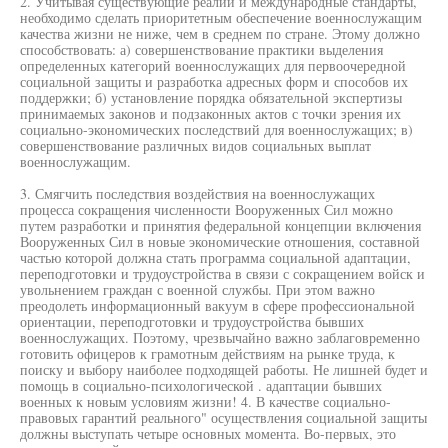
2. Учитывая существующие реалии и международные стандарты,
необходимо сделать приоритетным обеспечение военнослужащим
качества жизни не ниже, чем в среднем по стране. Этому должно
способствовать: а) совершенствование практики выделения
определенных категорий военнослужащих для первоочередной
социальной защиты и разработка адресных форм и способов их
поддержки; б) установление порядка обязательной экспертизы
принимаемых законов и подзаконных актов с точки зрения их
социально-экономических последствий для военнослужащих; в)
совершенствование различных видов социальных выплат
военнослужащим.
3. Смягчить последствия воздействия на военнослужащих
процесса сокращения численности Вооруженных Сил можно
путем разработки и принятия федеральной концепции включения
Вооруженных Сил в новые экономические отношения, составной
частью которой должна стать программа социальной адаптации,
переподготовки и трудоустройства в связи с сокращением войск и
увольнением граждан с военной службы. При этом важно
преодолеть информационный вакуум в сфере профессиональной
ориентации, переподготовки и трудоустройства бывших
военнослужащих. Поэтому, чрезвычайно важно заблаговременно
готовить офицеров к грамотным действиям на рынке труда, к
поиску и выбору наиболее подходящей работы. Не лишней будет и
помощь в социально-психологической . адаптации бывших
военных к новым условиям жизни! 4. В качестве социально-
правовых гарантий реального" осуществления социальной защиты
должны выступать четыре основных момента. Во-первых, это