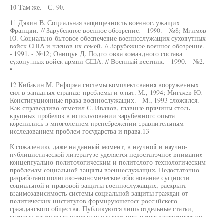
10 Там же. - С. 90.
11 Дякин В. Социальная защищенность военнослужащих
Франции. // Зарубежное военное обозрение. - 1990. - №8; Мгимов
Ю. Социально-бытовое обеспечение военнослужащих сухопутных
войск США и членов их семей. // Зарубежное военное обозрение.
- 1991. - №12; Онищук Д. Подготовка командного состава
сухопутных войск армии США. // Военный вестник. - 1990. - №2.
•
12 Кибакин М. Реформа системы комплектования вооруженных
сил в западных странах: проблемы и опыт. М., 1994; Мигачев Ю.
Конституционные права военнослужащих. - М., 1993 сложился.
Как справедливо отметил С. Иванов, главные причины столь
крупных пробелов в использовании зарубежного опыта
коренились в многолетнем пренебрежении сравнительным
исследованием проблем государства и права.13
К сожалению, даже на данный момент, в научной и научно-
публицистической литературе уделяется недостаточное внимание
концептуально-политологическим и политолого-технологическим
проблемам социальной защиты военнослужащих. Недостаточно
разработано политико-экономическое обоснование сущности
социальной и правовой защиты военнослужащих, раскрыта
взаимозависимость системы социальной защиты граждан от
политических институтов формирующегося российского
гражданского общества. Публикуются лишь отдельные статьи,
которые также мало внимания уделяют поолитико-теоретическим