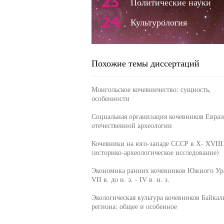
23
Политические науки
24
Культурология
Похожие темы диссертаций
Монгольское кочевничество: сущность,
особенности
Социальная организация кочевников Евраз
отечественной археологии
Кочевники на юго-западе СССР в Х- XVIII
(историко-археологическое исследование)
Экономика ранних кочевников Южного Ур
VII в. до н. э. - IV в. н. э.
Экологическая культура кочевников Байкал
региона: общее и особенное