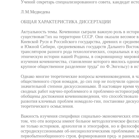
Учений секретарь специализированного совета, кандидат ист
Л.М.Медведева
ОБЩАЯ ХАРАКТЕРИСТИКА ДИССЕРТАЦИИ
Актуальность темы. Кочевники сыграли важную роль в истори
существовав!!их на территории СССР. Они оказали весомое в
Киевской Руси и Российского государства, древних и среднев
и Южной Сибири, средневековых государств Дальнего Востока
транслятором разного рода технологических, социальных и к
этническую истории нашей Родины, в сокровищницу мировой 
изучения кочевничества, становление которого явилось одни
крупное общественное разделение труда" по Ф.Энгельсу) в ис
Однако многие теоретические вопросы кочевниковедения, в ч
общественного строя номадов, до сих пор не получили одноз
значительной степени дискуссионными. В настоящее время чу
сводных работ научно-проблемного и проблемно-историографи
обобщены достижения кочевниковедения, что способствовало
развотия клочевых проблем номадоло-гии, постановке диску
теоретического осмысления.
Важность изучения специфики социально-экономических отно
том, что оти вопросы имеют больное методологическое филэс
не только историков, археологов и этнографов, но и философо
остродискуссионными об-иесоциологическимк проблемами: 
первобытнообщинного строя, формирования пред- и раннекла