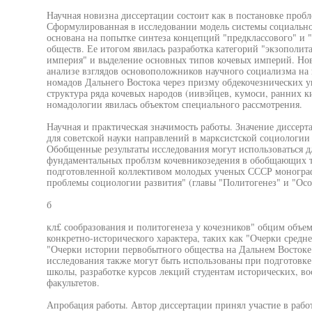
Научная новизна диссертации состоит как в постановке пробле
Сформулированная в исследовании модель системы социально
основана на попытке синтеза концепций "предклассового" и "
обществ. Ее итогом явилась разработка категорий "экзополит
империя" и выделение основных типов кочевых империй. Нов
анализе взглядов основоположников научного социализма на 
номадов Дальнего Востока через призму обдекочезнических у
структура ряда кочевых народов (иивэйцев, кумоси, ранних к
номадологии явилась объектом специального рассмотрения.
Научная и практическая значимость работы. Значение диссерт
для советской науки направлений в марксистской социологии
Обобщенные результаты исследования могут использоваться д
фундаментальных проблзм кочевникозедения в обобщающих тр
подготовленной коллективом молодых ученых СССР монограф
проблемы социологии развития" (главы "Политогенез" и "Ос
б
кл£ сообразования и политогенеза у кочезников" обцим объемо
конкретно-исторического характера, таких как "Очерки средне
"Очерки истории первобытного общества на Дальнем Востоке
исследования также могут быть использованы при подготовке
школы, разработке курсов лекций студентам исторических, в
факультетов.
Апробация работы. Автор диссертации принял участие в рабо