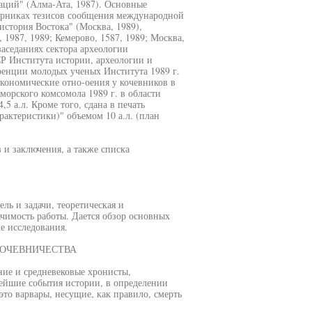
аций" (Алма-Ата, 1987). Основные
орниках тезисов сообщения международной
стория Востока" (Москва, 1989),
1987, 1989; Кемерово, 1587, 1989; Москва,
заседаниях сектора археологии
СР Института истории, археологии и
енции молодых ученых Института 1989 г.
кономические отно-оения у кочевников в
морского комсомола 1989 г. в области
5 а.л. Кроме того, сдана в печать
актеристики)" объемом 10 а.л. (план
в и заключения, а также списка
ль и задачи, теоретическая и
ачимость работы. Дается обзор основных
е исследования.
 КОЧЕВНИЧЕСТВА
ние и средневековые хронисты,
ейшие события истории, в определении
то варвары, несущие, как правило, смерть