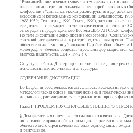
"Взаимодействие кочевых культур и земледельческих цивилиз
положения диссертации докладывались, апробировались в сб
конференции "Лингвистическая реконструкция и др '¡шейная и
всесоюзных и региональных конференций (Владивосток, 1986, 
1988,1939; Ленинград, 1990; Томск, 1990), заслушивались на 
средневековых государств, отделов археологии и истории СС
этнографии народов Дальнего Востока ДВО АН СССР, конфер
По теме диссертации депонирована монография "Социально-э
советской исторической литературе", удостоенная премии При
общественных наук и опубликовано 12 работ общи объемом 14,
монография "Кочевые общества (проблемы фор-мационноп хар
выпуска издательства ДВГУ 1992 г.).
Структура работы. Диссертация состоит из введения, трех гла
использованных источников и литературы.
СОДЕРНАНИЕ ДИССЕРТАЦИИ
Во Введении обосновывается актуальность исследования,его це
методологическая основа, научная новизна и практическая зн
источников, рассмагривавтся специальные историографически
Глава I. ПРОБЛЕМ ИЗУЧЕН/Л ОБЩЕСТВЕННОГО СТРОЯ
§ Домарксистская и немарксистская наука о кочевниках. Древ
описывавшие нравы и обычаи номадов, их расселсние и важн
общественного строя кочевников били единодушны: номады- э
и разрушение.