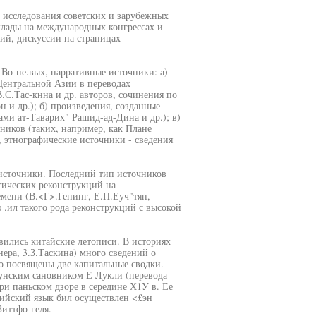
 исследования советских и зарубежных
клады на международных конгрессах и
ий, дискуссии на страницах
 Во-пе.вых, нарративные источники: а)
Центральной Азии в переводах
.С.Тас-кнна и др. авторов, сочинения по
 и др.); б) произведения, созданные
ами ат-Таварих" Рашид-ад-Дина и др.); в)
ников (таких, например, как Плане
 этнографические источники - сведения
 источники. Последний тип источников
гических реконструкций на
емени (В.<Г>.Генинг, Е.П.Еуч"тян,
 .ил такого рода реконструкций с высокой
вились китайские летописи. В историях
нера, 3.З.Таскина) много сведений о
яо посвящены две капитальные сводки.
сунским сановником Е Лукли (перевода
при паньском дзоре в середине Х1У в. Ее
лийский язык бил осуществлен <£эн
Зиттфо-геля.