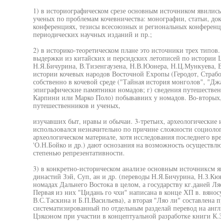
1) в историографическом срезе основным источником явились
ученых по проблемам кочевничества: монографии, статьи, до
конференциях, тезисы всесоюзных и региональных конференц
периодических научных изданий и пр.;
2) в историко-теоретическом плане это источники трех типов.
выдержки из китайских и персидских летописей по истории 
Н.Я.Бичурина, В.Тизенгаузена, Н.В.Юонера, Н.Ц.Мункуева, В
истории кочевых народов Восточной Ехропы (Геродот, Страбон
собственно в кочевой среде ("Тайная история монголов", "Дж
эпиграфические памятники номадов; г) сведения путешествен
Карпини или Марко Поло) побывавиих у номадов. Во-вторых,
путешественников и ученых,
изучавших быт, нравы и обычаи. 3-третьих, археологические
использовался незначительно по причине сложности социоло
археологическом материале, хотя исследования последнего вр
'О.Н.Бойко и др.) дают оснозания на возможность осуществлю
степенью репрезентативности.
3) в конкретно-историческом анализе основным источниксм я
династий Зэй, Суп, ан и др. (переводы Н.Я.Бичурина, Н.З.Кю
номадах Дальнего Востока в целом, а государству кг.даней Л
Первая из них "Цидань го чхи" написана в конце ХП в. вяно
В.С.Таскина и Б.П.Васильева), а вторая "Ляо ли" составлена 
систематизированный по отдельным разделай перевод на анг
Цзяаэном при участии в концептуальной разработке книги К.