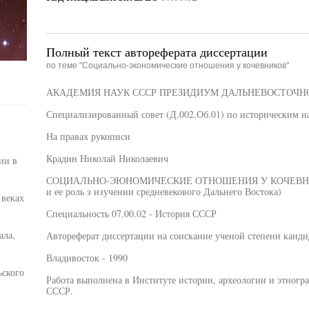
Полный текст автореферата диссертации
по теме "Социально-экономические отношения у кочевников"
АКАДЕМИЯ НАУК СССР ПРЕЗИДИУМ ДАЛЬНЕВОСТОЧН
Специализированный совет (Д.002.Об.01) по историческим н
На правах рукописи
Крадин Николай Николаевич
ии в
СОЦИАЛЬНО-ЭЮНОМИЧЕСКИЕ ОТНОШЕНИЯ У КОЧЕВНИКОВ 
и ее роль з изучении средневекового Дальнего Востока)
 веках
Специальность 07.00.02 - История СССР
ала,
Автореферат диссертации на соискание ученой степени канди
Владивосток - 1990
ьского
Работа выполнена в Институте истории, археологии и этног
СССР.