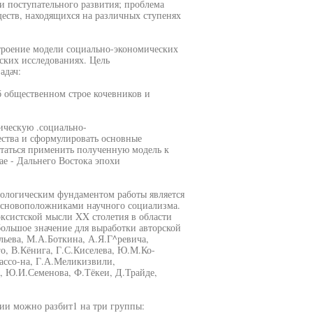
и поступательного развития; проблема
ств, находящихся на различных ступенях
строение модели социально-экономических
ских исследованиях. Цель
адач:
б общественном строе кочевников и
ическую .социально-
ства и сформулировать основные
ытаться применить полученную модель к
ае - Дальнего Востока эпохи
дологическим фундаментом работы является
основоположниками научного социализма.
ксистской мысли XX столетия в области
ольшое значение для выработки авторской
ьева, М.А.Боткина, А.Я.Г^ревича,
о, В.Кёнига, Г.С.Киселева, Ю.М.Ко-
ассо-на, Г.А.Меликизвили,
, Ю.И.Семенова, Ф.Тёкеи, Д.Трайде,
ции можно разбит1 на три группы: