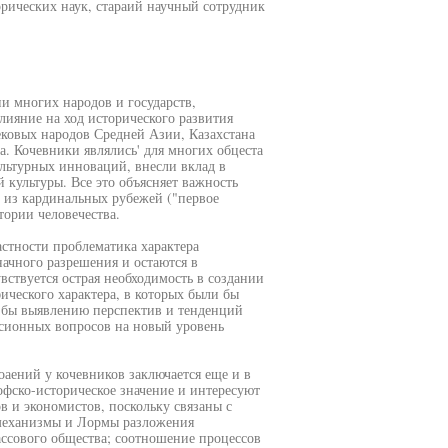
орических наук, стараий научный сотрудник
и многих народов и государств,
лияние на ход исторического развития
ековых народов Средней Азии, Казахстана
. Кочевники являлись' для многих обцеста
ультурных инноваций, внесли вклад в
культуры. Все это объясняет важность
м из кардинальных рубежей ("первое
тории человечества.
астности проблематика характера
начного разрешения и остаются в
вствуется острая необходимость в создании
ческого характера, в которых были бы
 бы выявлению перспектив и тенденций
ссионных вопросов на новый уровень
аений у кочевников заключается еще и в
офско-историческое значение и интересуют
в и экономистов, поскольку связаны с
механизмы и Лормы разложения
ссового общества; соотношение процессов