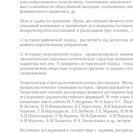
классообразования и политогенеза; соотношение цикличного 
мно-голинейности общественной эволоции; соотношение обще
формационного развития и др.
Цель и задачи исследования. Целью диссертации является по
отноаений кочевников и применение ее в конкретно-историче
конкретизируется постановкой и реализацией трех основнн;: з
1) историографический подход - рассмотреть ход дискуссии о
выявить перспективные направления;
2) историко-теореткческий подход - проанализировать эконом
экономическую,социально-политическую структуру кочевниче
параметры мог,ели; 3) конкретно-исторический подход - поп
кочевническим обществам отдельного региона (в данном случ
средневековья).
Теоретическая и методологическая основа диссертации. Мето
материалистическое понимание истории, сформулированное 
Теоретической основой диссертации являются достижения мар
исследования докапиталистических формаций. В этом плане б
концепции имели работы И.Л.Андреева, М.А.Барга.Л.С. Васил
И.Зеллнов, В.П.Илюшечкина, Б.Г.Капустина, В.В.Качановског
бщанова, Г.В.Корзнадвили, Л.Е.Куббеля, Г.Е.Маркова, В.М.М
А.П.Новосельцева, Р.М.Нуреева, Ю.В.Павленко, А.И.Периица
А.И.Фурсова, А.М.Хазанола, В.А.Лнирельмана и др. автэров.
Источники исследования в соответствии с задачами диссерта