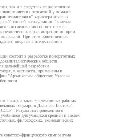
мы, так и в средствах ее разрешения.
-экономических отнсаений у номадов
раннеклассового" характера кочевых
аркый" способ эксплуатации, "кочевая
изна исследования состоит также з
кочевничество, в рассмотрении истории
нязереалий. При этом общественная
иданей) впервые в отечественной
ации состоит в разработке поиорэтетных
 докапиталистических обществ.
ля дальнейшей разработки
удах, в частности, применены в
ии "Архаическое общество: Узловые
обенности
м 3 а.л.), а такке коллективных работах
вековых государств Дальнего Востока",
 СССР". Результаты проведенного
 учебников для учащихся средней и зисаея
осточных, философских, экономических
те советско-французского симпозиума