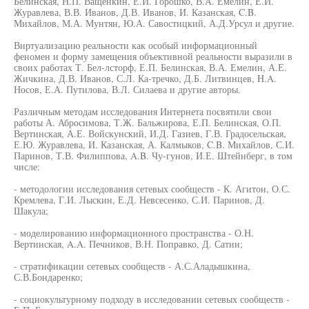
Белинская, Н.П. Ващенкин, Е.И. Горошко, В.А. Емелин, Е.И.
Журавлева, В.В. Иванов, Д.В. Иванов, И. Казанская, C.B.
Михайлов, М.А. Мунтян, Ю.А. Савостицкий, А.Д.Урсул и другие.
Виртуализацию реальности как особый информационный
феномен и форму замещения объективной реальности выразили в
своих работах Т. Бел-лсторф, Е.П. Белинская, В.А. Емелин, А.Е.
Жичкина, Д.В. Иванов, С.Л. Ка-тречко, Д.Б. Литвинцев, H.A.
Носов, Е.А. Путилова, В.Л. Силаева и другие авторы.
Различным методам исследования Интернета посвятили свои
работы А. Абросимова, Т.Ж. Бальжирова, Е.П. Белинская, О.П.
Вертинская, А.Е. Войскунский, И.Д. Газиев, Г.В. Градосельская,
Е.Ю. Журавлева, И. Казанская, А. Калмыков, C.B. Михайлов, С.И.
Паринов, Т.В. Филиппова, A.B. Чу-гунов, И.Е. Штейнберг, в том
числе:
- методологии исследования сетевых сообществ - К. Агитон, О.С.
Кремлева, Г.И. Лыскин, Е.Д. Невсесенко, С.И. Паринов, Д.
Шакула;
- моделированию информационного пространства - О.Н.
Вертинская, A.A. Печников, В.Н. Поправко, Д. Сатин;
- стратификации сетевых сообществ - А.С.Аладышкина,
С.В.Бондаренко;
- социокультурному подходу в исследовании сетевых сообществ -