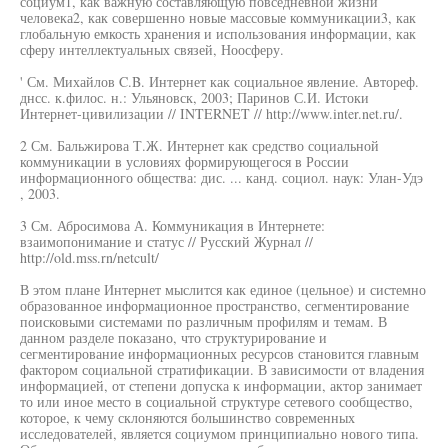
социум1, как важную составляющую повседневной жизни
человека2, как совершенно новые массовые коммуникации3, как
глобальную емкость хранения и использования информации, как
сферу интеллектуальных связей, Ноосферу.
' См. Михайлов C.B. Интернет как социальное явление. Автореф.
днсс. к.филос. н.: Ульяновск, 2003; Паринов С.И. Истоки
Интернет-цивилизации // INTERNET // http://www.inter.net.ru/.
2 См. Бальжирова Т.Ж. Интернет как средство социальной
коммуникации в условиях формирующегося в России
информационного общества: дис. ... канд. социол. наук: Улан-Удэ
, 2003.
3 См. Абросимова А. Коммуникация в Интернете:
взаимопонимание и статус // Русский Журнал //
http://old.mss.rn/netcult/
В этом плане Интернет мыслится как единое (цельное) и системно
образованное информационное пространство, сегментирование
поисковыми системами по различным профилям и темам. В
данном разделе показано, что структурирование и
сегментирование информационных ресурсов становится главным
фактором социальной стратификации. В зависимости от владения
информацией, от степени допуска к информации, актор занимает
то или иное место в социальной структуре сетевого сообщество,
которое, к чему склоняются большинство современных
исследователей, является социумом принципиально нового типа.