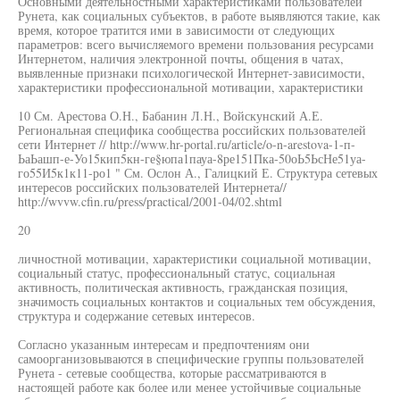
Основными деятельностными характеристиками пользователей
Рунета, как социальных субъектов, в работе выявляются такие, как
время, которое тратится ими в зависимости от следующих
параметров: всего вычисляемого времени пользования ресурсами
Интернетом, наличия электронной почты, общения в чатах,
выявленные признаки психологической Интернет-зависимости,
характеристики профессиональной мотивации, характеристики
10 См. Арестова О.Н., Бабанин Л.Н., Войскунский А.Е.
Региональная специфика сообщества российских пользователей
сети Интернет // http://www.hr-portal.ru/article/o-n-arestova-1-п-
ЬаЬашп-е-Уо15кип5кн-ге§юпа1пауа-8ре151Пка-50оЬ5ЬсНе51уа-
го55И5к1к11-ро1 " См. Ослон А., Галицкий Е. Структура сетевых
интересов российских пользователей Интернета//
http://wvvw.cfin.ru/press/practical/2001-04/02.shtml
20
личностной мотивации, характеристики социальной мотивации,
социальный статус, профессиональный статус, социальная
активность, политическая активность, гражданская позиция,
значимость социальных контактов и социальных тем обсуждения,
структура и содержание сетевых интересов.
Согласно указанным интересам и предпочтениям они
самоорганизовываются в специфические группы пользователей
Рунета - сетевые сообщества, которые рассматриваются в
настоящей работе как более или менее устойчивые социальные