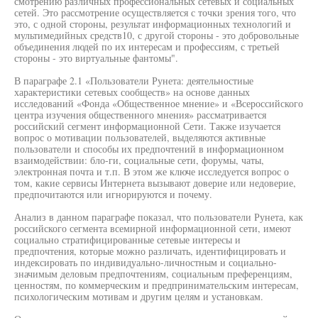
смотрению различных профессиональных сетевых и социальных
сетей. Это рассмотрение осуществляется с точки зрения того, что
это, с одной стороны, результат информационных технологий и
мультимедийных средств10, с другой стороны - это добровольные
объединения людей по их интересам и профессиям, с третьей
стороны - это виртуальные фантомы".
В параграфе 2.1 «Пользователи Рунета: деятельностиые
характеристики сетевых сообществ» на основе данных
исследований «Фонда «Общественное мнение» и «Всероссийского
центра изучения общественного мнения» рассматривается
российский сегмент информационной Сети. Также изучается
вопрос о мотивации пользователей, выделяются активные
пользователи и способы их предпочтений в информационном
взаимодействии: бло-ги, социальные сети, форумы, чаты,
электронная почта и т.п. В этом же ключе исследуется вопрос о
том, какие сервисы Интернета вызывают доверие или недоверие,
предпочитаются или игнорируются и почему.
Анализ в данном параграфе показал, что пользователи Рунета, как
российского сегмента всемирной информационной сети, имеют
социально стратифицированные сетевые интересы и
предпочтения, которые можно различать, идентифицировать и
индексировать по индивидуально-личностным и социально-
значимым деловым предпочтениям, социальным преференциям,
ценностям, по коммерческим и предпринимательским интересам,
психологическим мотивам и другим целям и установкам.