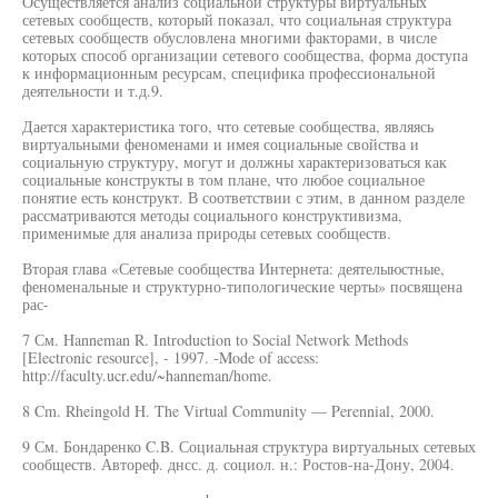
Осуществляется анализ социальной структуры виртуальных
сетевых сообществ, который показал, что социальная структура
сетевых сообществ обусловлена многими факторами, в числе
которых способ организации сетевого сообщества, форма доступа
к информационным ресурсам, специфика профессиональной
деятельности и т.д.9.
Дается характеристика того, что сетевые сообщества, являясь
виртуальными феноменами и имея социальные свойства и
социальную структуру, могут и должны характеризоваться как
социальные конструкты в том плане, что любое социальное
понятие есть конструкт. В соответствии с этим, в данном разделе
рассматриваются методы социального конструктивизма,
применимые для анализа природы сетевых сообществ.
Вторая глава «Сетевые сообщества Интернета: деятелыюстные,
феноменальные и структурно-типологические черты» посвящена
рас-
7 См. Hanneman R. Introduction to Social Network Methods
[Electronic resource], - 1997. -Mode of access:
http://faculty.ucr.edu/~hanneman/home.
8 Cm. Rheingold H. The Virtual Community — Perennial, 2000.
9 См. Бондаренко C.B. Социальная структура виртуальных сетевых
сообществ. Автореф. днсс. д. социол. н.: Ростов-на-Дону, 2004.