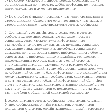
5) По своему характеру и природе. Сетевые сообщества могут
организовываться по интересам, хобби, профессии, ценностным,
интеллектуальным и духовным предпочтениям.
6) По способам функционирования, управления, организации и
самоорганизации. Существуют организованные, управляемые и
самоорганизованные и самоуправляемые сетевые сообщества.
5. Социальный уровень Интернета реализуется в сетевых
сообществах, имеющих социальную направленность и в
социальных сетях, характеризуясь информационным
взаимодействием по поводу контентов, имеющих социальное
содержание в виде движения и взаимообмена социальными
смыслами, при этом формы данного информационного обмена,
основываясь на информационных и медийных технологиях и
информационных ресурсах, являются, с одной стороны,
виртуальными аналогами сложивщихся в реальном обществе
отношений и институций, а с другой стороны, развиваются уже
на собственной основе, на базе информационного взаимодействия
между различными сетевыми сообществами, социальными сетями
и другими сегментами глобальной информационной Сети. При
этом виртуальная сетевая социальность активно взаимодействует
как внутри Сети с различными ее подсистемами и структурами,
так и вне Сети с объективной социальной реальностью.
Профессиональные сетевые сообщества представлены сетевыми
бизнес-сообществами, онлайн-магазинами, электронными
платежными системами, онлайн-аукционами, онлайн-торговыми