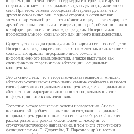
информационно-технической структуры Интернета, а с другой
стороны, это элементы социальной структуры информационной
сети. При этом, сетевые сообщества Интернета дуальны и по
другому основанию: они, с одной стороны, выступают как
элемент виртуальной реальности (фантом виртуального мира), а с
другой стороны - это реальные агрегации людей, объединившихся
в информационной сети благодаря ресурсам Интернета для
профессионального, социального или личного взаимодействия.
Существует еще одна грань дуальной природы сетевых сообществ
Интернета: они одновременно являются элементами сложившихся
социальных практик информационного обмена и
информационного взаимодействия, а также выступают как
специфические теоретические абстракции - социальные
конструкты.
Это связано с тем, что в теоретико-познавательном и, отчасти,
абстрактно-техническом отношении сетевые сообщества являются
специфическими социальными конструктами, т.е. специальными
абстрактными маркерами сложившихся социальных практик
информационного взаимодействия.
Теоретико-методологические основы исследования. Анализ
поставленной проблемы, а именно, исследование социальной
природы, структуры и типологии сетевых сообществ Интернета
рассматривается в рамках классической философии, ее
структуралистического направления, в том числе структурного
функционализма (Э. Дюркгейм, Т. Парсонс и др.) и теории