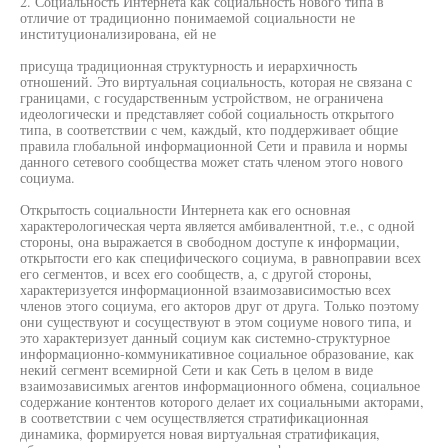
2. Социальность Интернета как социальность нового типа в
отличие от традиционно понимаемой социальности не
институционализирована, ей не
присуща традиционная структурность и иерархичность
отношений. Это виртуальная социальность, которая не связана с
границами, с государственным устройством, не ограничена
идеологически и представляет собой социальность открытого
типа, в соответствии с чем, каждый, кто поддерживает общие
правила глобальной информационной Сети и правила и нормы
данного сетевого сообщества может стать членом этого нового
социума.
Открытость социальности Интернета как его основная
характерологическая черта является амбивалентной, т.е., с одной
стороны, она выражается в свободном доступе к информации,
открытости его как специфического социума, в равноправии всех
его сегментов, и всех его сообществ, а, с другой стороны,
характеризуется информационной взаимозависимостью всех
членов этого социума, его акторов друг от друга. Только поэтому
они существуют и сосуществуют в этом социуме нового типа, и
это характеризует данный социум как системно-структурное
информационно-коммуникативное социальное образование, как
некий сегмент всемирной Сети и как Сеть в целом в виде
взаимозависимых агентов информационного обмена, социальное
содержание контентов которого делает их социальными акторами,
в соответствии с чем осуществляется стратификационная
динамика, формируется новая виртуальная стратификация,