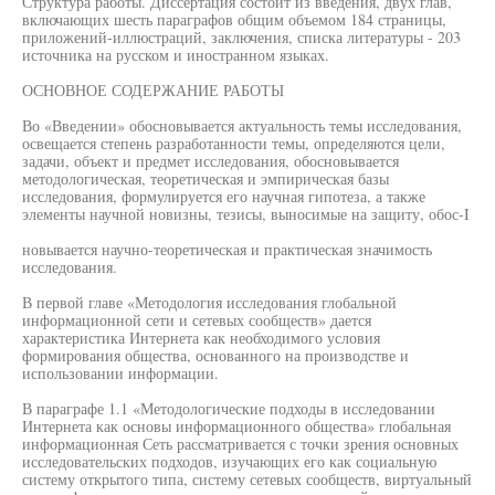
Структура работы. Диссертация состоит из введения, двух глав,
включающих шесть параграфов общим объемом 184 страницы,
приложений-иллюстраций, заключения, списка литературы - 203
источника на русском и иностранном языках.
ОСНОВНОЕ СОДЕРЖАНИЕ РАБОТЫ
Во «Введении» обосновывается актуальность темы исследования,
освещается степень разработанности темы, определяются цели,
задачи, объект и предмет исследования, обосновывается
методологическая, теоретическая и эмпирическая базы
исследования, формулируется его научная гипотеза, а также
элементы научной новизны, тезисы, выносимые на защиту, обос-I
новывается научно-теоретическая и практическая значимость
исследования.
В первой главе «Методология исследования глобальной
информационной сети и сетевых сообществ» дается
характеристика Интернета как необходимого условия
формирования общества, основанного на производстве и
использовании информации.
В параграфе 1.1 «Методологические подходы в исследовании
Интернета как основы информационного общества» глобальная
информационная Сеть рассматривается с точки зрения основных
исследовательских подходов, изучающих его как социальную
систему открытого типа, систему сетевых сообществ, виртуальный