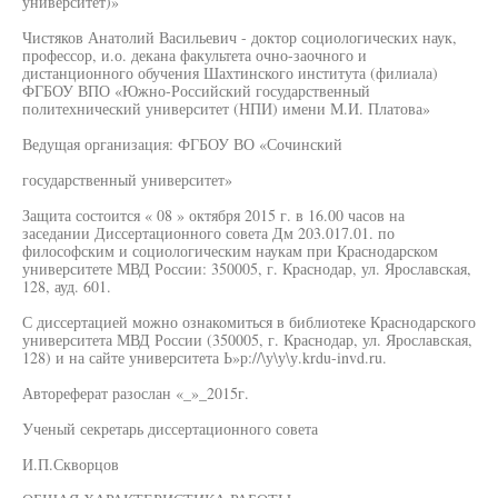
университет)»
Чистяков Анатолий Васильевич - доктор социологических наук,
профессор, и.о. декана факультета очно-заочного и
дистанционного обучения Шахтинского института (филиала)
ФГБОУ ВПО «Южно-Российский государственный
политехнический университет (НПИ) имени М.И. Платова»
Ведущая организация: ФГБОУ ВО «Сочинский
государственный университет»
Защита состоится « 08 » октября 2015 г. в 16.00 часов на
заседании Диссертационного совета Дм 203.017.01. по
философским и социологическим наукам при Краснодарском
университете МВД России: 350005, г. Краснодар, ул. Ярославская,
128, ауд. 601.
С диссертацией можно ознакомиться в библиотеке Краснодарского
университета МВД России (350005, г. Краснодар, ул. Ярославская,
128) и на сайте университета Ь»р://\у\у\у.krdu-invd.ru.
Автореферат разослан «_»_2015г.
Ученый секретарь диссертационного совета
И.П.Скворцов