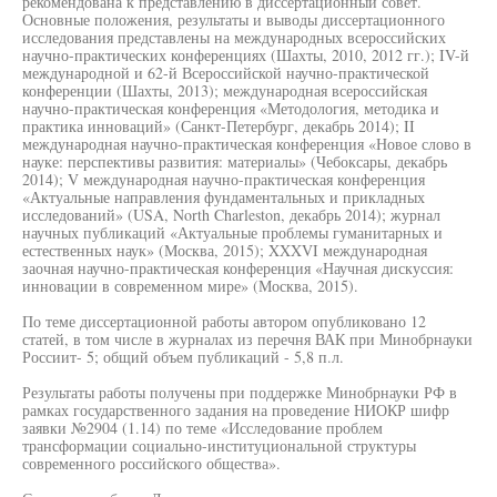
рекомендована к представлению в диссертационный совет.
Основные положения, результаты и выводы диссертационного
исследования представлены на международных всероссийских
научно-практических конференциях (Шахты, 2010, 2012 гг.); IV-й
международной и 62-й Всероссийской научно-практической
конференции (Шахты, 2013); международная всероссийская
научно-практическая конференция «Методология, методика и
практика инноваций» (Санкт-Петербург, декабрь 2014); II
международная научно-практическая конференция «Новое слово в
науке: перспективы развития: материалы» (Чебоксары, декабрь
2014); V международная научно-практическая конференция
«Актуальные направления фундаментальных и прикладных
исследований» (USA, North Charleston, декабрь 2014); журнал
научных публикаций «Актуальные проблемы гуманитарных и
естественных наук» (Москва, 2015); XXXVI международная
заочная научно-практическая конференция «Научная дискуссия:
инновации в современном мире» (Москва, 2015).
По теме диссертационной работы автором опубликовано 12
статей, в том числе в журналах из перечня ВАК при Минобрнауки
Россиит- 5; общий объем публикаций - 5,8 п.л.
Результаты работы получены при поддержке Минобрнауки РФ в
рамках государственного задания на проведение НИОКР шифр
заявки №2904 (1.14) по теме «Исследование проблем
трансформации социально-институциональной структуры
современного российского общества».