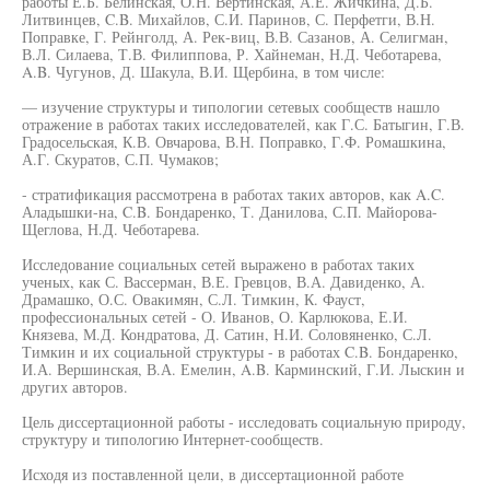
работы Е.Б. Белинская, О.Н. Вертинская, А.Е. Жичкина, Д.Б.
Литвинцев, C.B. Михайлов, С.И. Паринов, С. Перфетги, В.Н.
Поправке, Г. Рейнголд, А. Рек-виц, В.В. Сазанов, А. Селигман,
В.Л. Силаева, Т.В. Филиппова, Р. Хайнеман, Н.Д. Чеботарева,
A.B. Чугунов, Д. Шакула, В.И. Щербина, в том числе:
— изучение структуры и типологии сетевых сообществ нашло
отражение в работах таких исследователей, как Г.С. Батыгин, Г.В.
Градосельская, К.В. Овчарова, В.Н. Поправко, Г.Ф. Ромашкина,
А.Г. Скуратов, С.П. Чумаков;
- стратификация рассмотрена в работах таких авторов, как A.C.
Аладышки-на, C.B. Бондаренко, Т. Данилова, С.П. Майорова-
Щеглова, Н.Д. Чеботарева.
Исследование социальных сетей выражено в работах таких
ученых, как С. Вассерман, В.Е. Гревцов, В.А. Давиденко, А.
Драмашко, О.С. Овакимян, С.Л. Тимкин, К. Фауст,
профессиональных сетей - О. Иванов, О. Карлюкова, Е.И.
Князева, М.Д. Кондратова, Д. Сатин, Н.И. Соловяненко, С.Л.
Тимкин и их социальной структуры - в работах C.B. Бондаренко,
И.А. Вершинская, В.А. Емелин, A.B. Карминский, Г.И. Лыскин и
других авторов.
Цель диссертационной работы - исследовать социальную природу,
структуру и типологию Интернет-сообществ.
Исходя из поставленной цели, в диссертационной работе