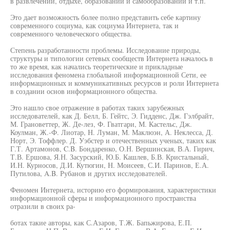
в развлечении, отдыхе, образовании и самообразовании и т.п.
Это дает возможность более полно представить себе картину
современного социума, как социума Интернета, так и
современного человеческого общества.
Степень разработанности проблемы. Исследование природы,
структуры и типологии сетевых сообществ Интернета началось в
то же время, как начались теоретические и прикладные
исследования феномена глобальной информационной Сети, ее
информационных и коммуникативных ресурсов и роли Интернета
в создании основ информационного общества.
Это нашло свое отражение в работах таких зарубежных
исследователей, как Д. Белл, Б. Гейтс, Э. Гидденс, Дж. Гэлбрайт,
М. Грановеттер, Ж. Де-лез, Ф. Гватгари, М. Кастельс, Дж.
Коулман, Ж.-Ф. Лиотар, Н. Луман, М. Маклюэн, А. Неклесса, Д.
Норт, Э. Тоффлер. Д. Уэбстер и отечественных ученых, таких как
Г.Т. Артамонов, C.B. Бондаренко, О.Н. Вершинская, В.А. Гирич,
Т.В. Ершова, Я.Н. Засурский, Ю.Б. Кашлев, Б.В. Кристальный,
И.Н. Курносов, Д.И. Кутюгин, Н. Моисеев, С.И. Паринов, Е.А.
Путилова, A.B. Рубанов и других исследователей.
Феномен Интернета, историю его формирования, характеристики
информационной сферы и информационного пространства
отразили в своих ра-
ботах такие авторы, как С.Азаров, Т.Ж. Бапьжирова, Е.П.