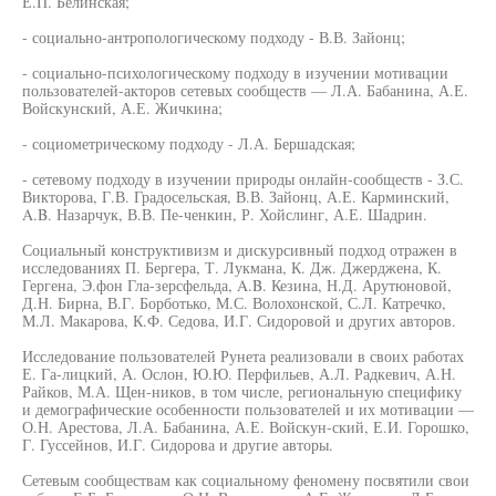
Е.П. Белинская;
- социально-антропологическому подходу - В.В. Зайонц;
- социально-психологическому подходу в изучении мотивации
пользователей-акторов сетевых сообществ — Л.А. Бабанина, А.Е.
Войскунский, А.Е. Жичкина;
- социометрическому подходу - Л.А. Бершадская;
- сетевому подходу в изучении природы онлайн-сообществ - З.С.
Викторова, Г.В. Градосельская, В.В. Зайонц, А.Е. Карминский,
A.B. Назарчук, В.В. Пе-ченкин, Р. Хойслинг, А.Е. Шадрин.
Социальный конструктивизм и дискурсивный подход отражен в
исследованиях П. Бергера, Т. Лукмана, К. Дж. Джерджена, К.
Гергена, Э.фон Гла-зерсфельда, A.B. Кезина, Н.Д. Арутюновой,
Д.Н. Бирна, В.Г. Борботько, М.С. Волохонской, С.Л. Катречко,
М.Л. Макарова, К.Ф. Седова, И.Г. Сидоровой и других авторов.
Исследование пользователей Рунета реализовали в своих работах
Е. Га-лицкий, А. Ослон, Ю.Ю. Перфильев, А.Л. Радкевич, А.Н.
Райков, М.А. Щен-ников, в том числе, региональную специфику
и демографические особенности пользователей и их мотивации —
О.Н. Арестова, Л.А. Бабанина, А.Е. Войскун-ский, Е.И. Горошко,
Г. Гуссейнов, И.Г. Сидорова и другие авторы.
Сетевым сообществам как социальному феномену посвятили свои