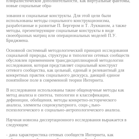
плюралистической дополнительности, как виртуальные фантомы,
новые социальные обра-
зования и социальные конструкты. Для этой цели были
использованы методы социального конструкционизма,
разработанные и развитые П. Бергером и Т. Лукманом, а также
методы, презентирующие социальные конструкты в виде
своеобразных матриц или операциональных моделей П.У.
Бриджмена.
Основной системный методологический принцип исследования
социальной природы, структуры и типологии сетевых сообществ
обусловлен применением трансдисциплинарной методологии
исследования, которая представляет социальный конструкт
сетевого сообщества, как цельный, единый и релевантный для
конкретных практик социального дискурса, дающий единое
понятийное поле в современной теории Интернета.
В исследовании использованы такие общенаучные методы как
метод анализа и синтеза, типологии и классификации,
дефиниции, обобщения, методы конкретно-исторического
анализа, элементы социокультурного, соци-¿льно-
психологического и социально-антропологического анализа.
Научная новнзна диссертационного исследования выражается в
следующем:
- дана характеристика сетевых сообществ Интернета, как