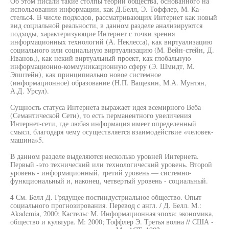
Об этом писали такие столпы теории общества, основанного на
использовании информации, как Д.Белл, Э. Тоффлер, М. Ка-
стельс4. В числе подходов, рассматривающих Интернет как новый
вид социальной реальности, в данном разделе анализируются
подходы, характеризующие Интернет с точки зрения
информационных технологий (А. Неклесса), как виртуализацию
социального или социальную виртуализацию (М. Вейн-стейн, Д.
Иванов,), как некий виртуальный проект, как глобальную
информационно-коммуникационную сферу (Э. Шмидт, М.
Эпштейн), как принципиально новое системное
(информационное) образование (Н.П. Ващекин, М.А. Мунтян,
А.Д. Урсул).
Сущность статуса Интернета выражает идея всемирного Веба
(Семантической Сети), то есть перманентного увеличения
Интернет-сети, где любая информация имеет определенный
смысл, благодаря чему осуществляется взаимодействие «человек-
машина»5.
В данном разделе выделяются несколько уровней Интернета.
Первый -это технический или технологический уровень. Второй
уровень - информационный, третий уровень — системно-
функциональный и, наконец, четвертый уровень - социальный.
4 См. Белл Д. Грядущее постиндустриальное общество. Опыт
социального прогнозирования. Перевод с англ. / Д. Белл. М.:
Akademia, 2000; Кастельс М. Информационная эпоха: экономика,
общество и культура. М: 2000; Тоффлер Э. Третья волна // США -