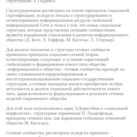
структурации Э. Гидденса.
Структурирование рассмотрено на основе принципов социальной
стратификации, исходя из посыла о структурировании и
сегментировании информационных ресурсов глобальной
информационной Сети и тезиса о том, что новые социальные
структуры, которые представлены сетевыми сообществами,
являются выражением становления и развития информационного
общества (Д. Белл, Э. Тоффлер, М. Кастельс, Т. Стоуньер).
Для анализа типологии и структуры сетевых сообществ
применены принципы социально-сетевой теории,
иллюстрирующие следующее: в условиях нарастающей
глобализации и формирования нового типа общества
-информационного общества - сетевые сообщества приходят на
смену сложившимся иерархизированным и
институционализированным социально-государственным
структурам, а сетевые принципы анализа приобретают особую
актуальность в анализе социальной действительности нового
типа, давая возможность формулирования в результате сетевых
моделей современного общества.
Для этой цели использовались идеи Э.Дюркгейма о «социальной
морфологии», структурные переменные П. Лазарсфельда,
принципы сетевиза-ции, как выражения глобальных изменений
общества М. Кастельса.
Сетевые сообщества, рассмотрены исходя из принципа