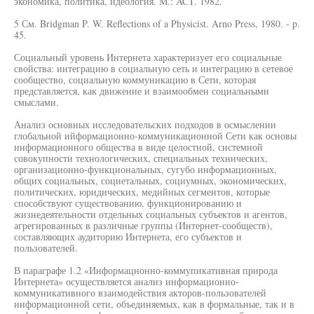
экономика, политика, идеология. М.: ACT. 1982.
5 См. Bridgman P. W. Reflections of a Physicist. Arno Press, 1980. - p.
45.
Социальный уровень Интернета характеризует его социальные
свойства: интеграцию в социальную сеть и интеграцию в сетевое
сообщество, социальную коммуникацию в Сети, которая
представляется, как движение и взаимообмен социальными
смыслами.
Анализ основных исследовательских подходов в осмыслении
глобальной ийформационно-коммуникационной Сети как основы
информационного общества в виде целостной, системной
совокупности технологических, специальных технических,
организационно-функциональных, сугубо информационных,
общих социальных, социетальных, социумных, экономических,
политических, юридических, медийных сегментов, которые
способствуют существованию, функционированию и
жизнедеятельности отдельных социальных субъектов и агентов,
агрегированных в различные группы (Интернет-сообществ),
составляющих аудиторию Интернета, его субъектов и
пользователей.
В параграфе 1.2 «Информацнонно-коммупикативная природа
Интернета» осуществляется анализ информационно-
коммуникативного взаимодействия акторов-пользователей
информационной сети, объединяемых, как в формальные, так и в