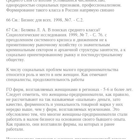
однородностью социальных признаков, профессионализмом.
Формирование такого класса в России напрямую связано
66 См.: Бизнес для всех. 1998, №7. - С.2.
67 См.: Беляева Л. А. В поисках среднего класса//
Социологические исследования. 1999, № 7. - С. 76. с
преодолением системного кризиса и движением не к
примитивному рыночному хозяйству со значительным
криминальным сектором и архаичной структуры занятости, а к
социально ориентированному рынку и постиндустриальному
обществу.
К числу социальных проблем малого предпринимательства
относится роль и место в нем женщин. Как отмечают
специалисты, продолжительность работы
ГО фирм, возглавляемых женщинами в регионах - 5-6 и более лет.
Следует отметить, что женщины-предприниматели, как правило,
не рассчитывают на так называемые «шальные» деньги, зато
качество, фирменность и уникальность товарной марки у них
нередко выше, чем у фирм, возглавляемых мужчинами. Это
обусловлено тем, что многие женщины-предприниматели стали
работать в малом бизнесе на основании своего бывшего опыта.
Как правило, они возглавили фирмы, на которых и ранее
работали.
Исследователи отмечают у женщин-предпринимателей гораздо