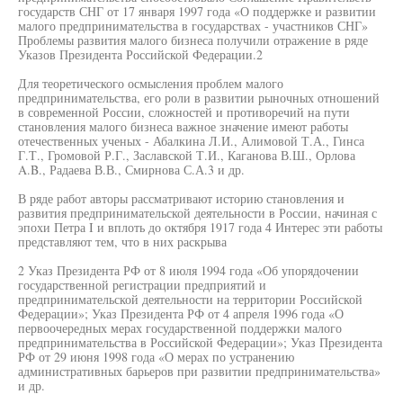
государств СНГ от 17 января 1997 года «О поддержке и развитии
малого предпринимательства в государствах - участников СНГ»
Проблемы развития малого бизнеса получили отражение в ряде
Указов Президента Российской Федерации.2
Для теоретического осмысления проблем малого
предпринимательства, его роли в развитии рыночных отношений
в современной России, сложностей и противоречий на пути
становления малого бизнеса важное значение имеют работы
отечественных ученых - Абалкина Л.И., Алимовой Т.А., Гинса
Г.Т., Громовой Р.Г., Заславской Т.И., Каганова В.Ш., Орлова
A.B., Радаева В.В., Смирнова С.А.3 и др.
В ряде работ авторы рассматривают историю становления и
развития предпринимательской деятельности в России, начиная с
эпохи Петра I и вплоть до октября 1917 года 4 Интерес эти работы
представляют тем, что в них раскрыва
2 Указ Президента РФ от 8 июля 1994 года «Об упорядочении
государственной регистрации предприятий и
предпринимательской деятельности на территории Российской
Федерации»; Указ Президента РФ от 4 апреля 1996 года «О
первоочередных мерах государственной поддержки малого
предпринимательства в Российской Федерации»; Указ Президента
РФ от 29 июня 1998 года «О мерах по устранению
административных барьеров при развитии предпринимательства»
и др.