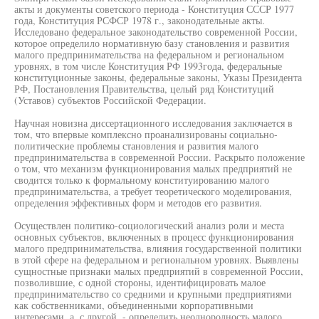
акты и документы советского периода - Конституция СССР 1977
года, Конституция РСФСР 1978 г., законодательные акты.
Исследовано федеральное законодательство современной России,
которое определило нормативную базу становления и развития
малого предпринимательства на федеральном и региональном
уровнях, в том числе Конституция РФ 1993года, федеральные
конституционные законы, федеральные законы, Указы Президента
РФ, Постановления Правительства, целый ряд Конституций
(Уставов) субъектов Российской Федерации.
Научная новизна диссертационного исследования заключается в
том, что впервые комплексно проанализированы социально-
политические проблемы становления и развития малого
предпринимательства в современной России. Раскрыто положение
о том, что механизм функционирования малых предприятий не
сводится только к формальному конституированию малого
предпринимательства, а требует теоретического моделирования,
определения эффективных форм и методов его развития.
Осуществлен политико-социологический анализ роли и места
основных субъектов, включенных в процесс функционирования
малого предпринимательства, влияния государственной политики
в этой сфере на федеральном и региональном уровнях. Выявлены
сущностные признаки малых предприятий в современной России,
позволившие, с одной стороны, идентифицировать малое
предпринимательство со средними и крупными предприятиями
как собственниками, объединенными корпоративными
интересами, а, с другой, - определить неоднородность малого