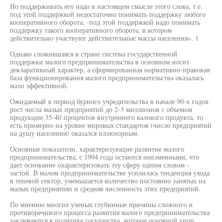
Но поддерживать его надо в настоящем смысле этого слова, т.е.
под этой поддержкой недостаточно понимать поддержку любого
кооперативного оборота, -под этой поддержкой надо понимать
поддержку такого кооперативного оборота, в котором
действительно участвуют действительные массы населения». 1
Однако сложившаяся в стране система государственной
поддержки малого предпринимательства в основном носит
декларативный характер, а сформированная нормативно-правовая
база функционирования малого предпринимательства оказалась
мало эффективной.
Ожидаемый в период бурного учредительства в начале 90-х годов
рост числа малых предприятий до 2-3 миллионов с объемом
продукции 35-40 процентов внутреннего валового продукта, то
есть примерно на уровне мировых стандартов (число предприятий
на душу населения) оказался иллюзорным.
Основные показатели, характеризующие развитие малого
предпринимательства, с 1994 года остаются неизменными, что
дает основание охарактеризовать эту сферу одним словом -
застой. В малом предпринимательстве усилилась тенденция ухода
в теневой сектор, уменьшается количество постоянно занятых на
малых предприятиях и средняя численность этих предприятий.
По мнению многих ученых глубинные причины сложного и
противоречивого процесса развития малого предпринимательства
заключаются в политике государства, которое основной упор