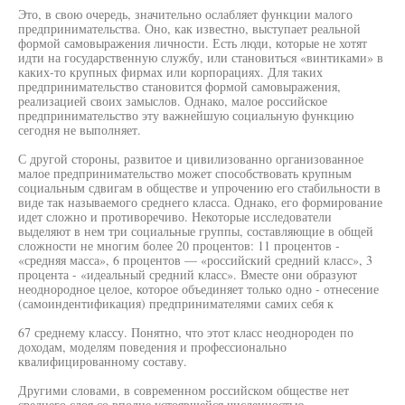
Это, в свою очередь, значительно ослабляет функции малого
предпринимательства. Оно, как известно, выступает реальной
формой самовыражения личности. Есть люди, которые не хотят
идти на государственную службу, или становиться «винтиками» в
каких-то крупных фирмах или корпорациях. Для таких
предпринимательство становится формой самовыражения,
реализацией своих замыслов. Однако, малое российское
предпринимательство эту важнейшую социальную функцию
сегодня не выполняет.
С другой стороны, развитое и цивилизованно организованное
малое предпринимательство может способствовать крупным
социальным сдвигам в обществе и упрочению его стабильности в
виде так называемого среднего класса. Однако, его формирование
идет сложно и противоречиво. Некоторые исследователи
выделяют в нем три социальные группы, составляющие в общей
сложности не многим более 20 процентов: 11 процентов -
«средняя масса», 6 процентов — «российский средний класс», 3
процента - «идеальный средний класс». Вместе они образуют
неоднородное целое, которое объединяет только одно - отнесение
(самоиндентификация) предпринимателями самих себя к
67 среднему классу. Понятно, что этот класс неоднороден по
доходам, моделям поведения и профессионально
квалифицированному составу.
Другими словами, в современном российском обществе нет
среднего слоя со вполне устоявшейся численностью,