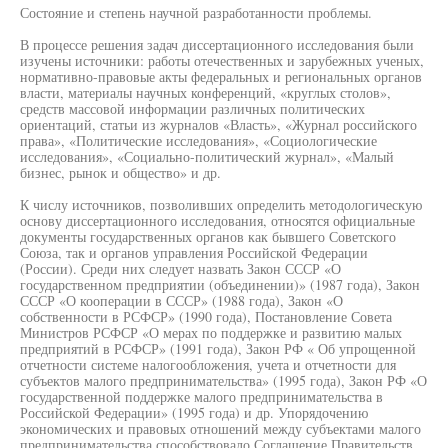
Состояние и степень научной разработанности проблемы.
В процессе решения задач диссертационного исследования были
изучены источники: работы отечественных и зарубежных ученых,
нормативно-правовые акты федеральных и региональных органов
власти, материалы научных конференций, «круглых столов»,
средств массовой информации различных политических
ориентаций, статьи из журналов «Власть», «Журнал российского
права», «Политические исследования», «Социологические
исследования», «Социально-политический журнал», «Малый
бизнес, рынок и общество» и др.
К числу источников, позволивших определить методологическую
основу диссертационного исследования, относятся официальные
документы государственных органов как бывшего Советского
Союза, так и органов управления Российской Федерации
(России). Среди них следует назвать Закон СССР «О
государственном предприятии (объединении)» (1987 года), Закон
СССР «О кооперации в СССР» (1988 года), Закон «О
собственности в РСФСР» (1990 года), Постановление Совета
Министров РСФСР «О мерах по поддержке и развитию малых
предприятий в РСФСР» (1991 года), Закон РФ « Об упрощенной
отчетности системе налогообложения, учета и отчетности для
субъектов малого предпринимательства» (1995 года), Закон РФ «О
государственной поддержке малого предпринимательства в
Российской Федерации» (1995 года) и др. Упорядочению
экономических и правовых отношений между субъектами малого
предпринимательства способствовало Соглашение Правительств