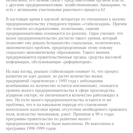
с другими предпринимателями, хозяйственниками, банкирами, то
есть с активными участниками рыночного процесса.62
В настоящее время в научной литературе по отношению к малому
предпринимательству утвердился термин «стабилизация». Причем
это понятие исследователями, политиками, самими
предпринимателями понимается по-разному. Одни считают, что
малое предпринимательство достигло такого уровня, который
позволяет ему решать большинство социальных, политических,
экономических проблем, предопределенным этому новому
социально-экономическому образованию. Такого мнения
придерживаются правительственные органы, средства массовой
информации, обслуживающие «реформаторов».
На наш взгляд, реально стабилизация означает то, что процесс
развития не идет дальше, не растет количество малых
предприятий (практически с 1995 года с небольшими
колебаниями их количество остается неизменным), снижается
уровень малого предпринимательства в сфере производства,
аграрном секторе, не увеличивается количество работающих в
них. На пути малого предпринимательства остаются те же
проблемы, что и на начальном периоде его становления:
непосильное налоговое время, отсутствие необходимого правового
поля, всевластие чиновников, рэкет. Принятые в 90-х годах
программы правительства по развитию малого
предпринимательства не были выполнены. Не выполнена и
программа 1998-1999 годов.