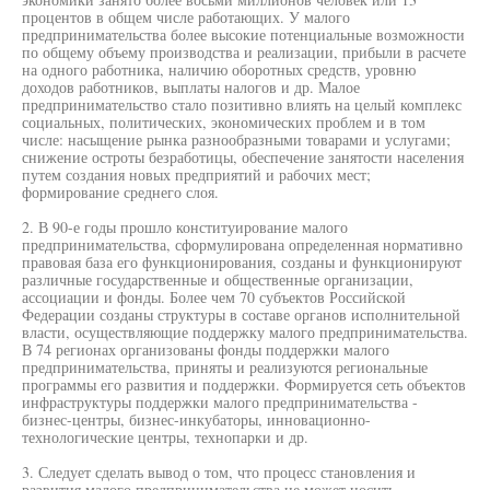
процентов в общем числе работающих. У малого
предпринимательства более высокие потенциальные возможности
по общему объему производства и реализации, прибыли в расчете
на одного работника, наличию оборотных средств, уровню
доходов работников, выплаты налогов и др. Малое
предпринимательство стало позитивно влиять на целый комплекс
социальных, политических, экономических проблем и в том
числе: насыщение рынка разнообразными товарами и услугами;
снижение остроты безработицы, обеспечение занятости населения
путем создания новых предприятий и рабочих мест;
формирование среднего слоя.
2. В 90-е годы прошло конституирование малого
предпринимательства, сформулирована определенная нормативно
правовая база его функционирования, созданы и функционируют
различные государственные и общественные организации,
ассоциации и фонды. Более чем 70 субъектов Российской
Федерации созданы структуры в составе органов исполнительной
власти, осуществляющие поддержку малого предпринимательства.
В 74 регионах организованы фонды поддержки малого
предпринимательства, приняты и реализуются региональные
программы его развития и поддержки. Формируется сеть объектов
инфраструктуры поддержки малого предпринимательства -
бизнес-центры, бизнес-инкубаторы, инновационно-
технологические центры, технопарки и др.
3. Следует сделать вывод о том, что процесс становления и
развития малого предпринимательства не может носить