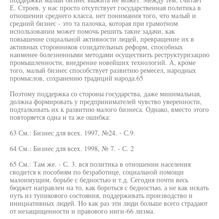
Е. Строев, у нас просто отсутствует государственная политика в
отношении среднего класса, нет понимания того, что малый и
средний бизнес - это та палочка, которая при грамотном
использовании может помочь решить такие задачи, как
повышение социальной активности людей, превращение их в
активных сторонников созидательных реформ, способных
наименее болезненными методами осуществить реструктуризацию
промышленности, внедрение новейших технологий. А, кроме
того, малый бизнес способствует развитию ремесел, народных
промыслов, сохранению традиций народа.65
Поэтому поддержка со стороны государства, даже минимальная,
должна формировать у предпринимателей чувство уверенности,
подталкивать их к развитию малого бизнеса. Однако, вместо этого
повторяется одна и та же ошибка:
63 См.: Бизнес для всех. 1997, №24. - С.9.
64 См.: Бизнес для всех. 1998, № 7. - С. 2
65 См.: Там же. - С. 3. вся политика в отношении населения
сводится к пособиям по безработице, социальной помощи
малоимущим, борьбе с бедностью и т.д. Сегодня почти весь
бюджет направлен на то, как бороться с бедностью, а не как искать
путь из тупикового состояния, поддерживать производство и
инициативных людей. Но как раз эти люди больше всего страдают
от незащищенности и правового ниги-66 лизма.