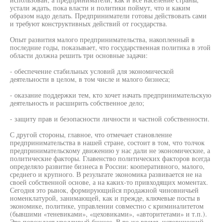
устали ждать, пока власти и политики поймут, что и каким
образом надо делать. Предприниматели готовы действовать сами
и требуют конструктивных действий от государства.
Опыт развития малого предпринимательства, накопленный в
последние годы, показывает, что государственная политика в этой
области должна решить три основные задачи:
- обеспечение стабильных условий для экономической
деятельности в целом, в том числе и малого бизнеса;
- оказание поддержки тем, кто хочет начать предпринимательскую
деятельность и расширить собственное дело;
- защиту прав и безопасности личности и частной собственности.
С другой стороны, главное, что отмечает становление
предпринимательства в нашей стране, состоит в том, что толчок
предпринимательскому движению у нас дали не экономические, а
политические факторы. Главенство политических факторов всегда
определяло развитие бизнеса в России: кооперативного, малого,
среднего и крупного. В результате экономика развивается не на
своей собственной основе, а на каких-то привходящих моментах.
Сегодня это рынок, формирующийся продажной чиновничьей
номенклатурой, занимающей, как и прежде, ключевые посты в
экономике, политике, управлении совместно с криминалитетом
(бывшими «теневиками», «цеховиками», «авторитетами» и т.п.).
Это порождает уродливый бизнес. В то же время, исторический