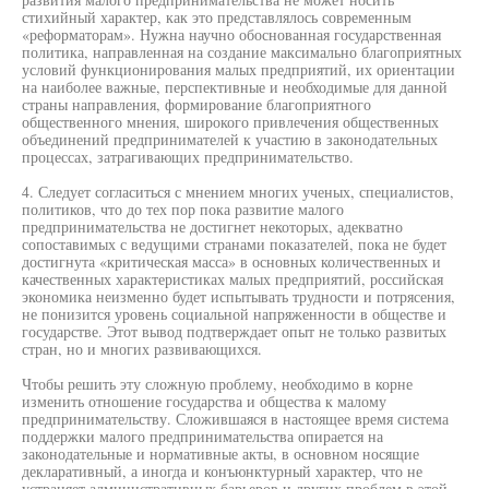
стихийный характер, как это представлялось современным
«реформаторам». Нужна научно обоснованная государственная
политика, направленная на создание максимально благоприятных
условий функционирования малых предприятий, их ориентации
на наиболее важные, перспективные и необходимые для данной
страны направления, формирование благоприятного
общественного мнения, широкого привлечения общественных
объединений предпринимателей к участию в законодательных
процессах, затрагивающих предпринимательство.
4. Следует согласиться с мнением многих ученых, специалистов,
политиков, что до тех пор пока развитие малого
предпринимательства не достигнет некоторых, адекватно
сопоставимых с ведущими странами показателей, пока не будет
достигнута «критическая масса» в основных количественных и
качественных характеристиках малых предприятий, российская
экономика неизменно будет испытывать трудности и потрясения,
не понизится уровень социальной напряженности в обществе и
государстве. Этот вывод подтверждает опыт не только развитых
стран, но и многих развивающихся.
Чтобы решить эту сложную проблему, необходимо в корне
изменить отношение государства и общества к малому
предпринимательству. Сложившаяся в настоящее время система
поддержки малого предпринимательства опирается на
законодательные и нормативные акты, в основном носящие
декларативный, а иногда и конъюнктурный характер, что не
устраняет административных барьеров и других проблем в этой