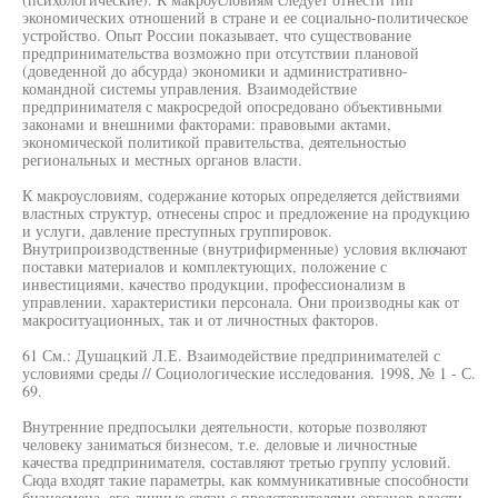
экономических отношений в стране и ее социально-политическое
устройство. Опыт России показывает, что существование
предпринимательства возможно при отсутствии плановой
(доведенной до абсурда) экономики и административно-
командной системы управления. Взаимодействие
предпринимателя с макросредой опосредовано объективными
законами и внешними факторами: правовыми актами,
экономической политикой правительства, деятельностью
региональных и местных органов власти.
К макроусловиям, содержание которых определяется действиями
властных структур, отнесены спрос и предложение на продукцию
и услуги, давление преступных группировок.
Внутрипроизводственные (внутрифирменные) условия включают
поставки материалов и комплектующих, положение с
инвестициями, качество продукции, профессионализм в
управлении, характеристики персонала. Они производны как от
макроситуационных, так и от личностных факторов.
61 См.: Душацкий Л.Е. Взаимодействие предпринимателей с
условиями среды // Социологические исследования. 1998, № 1 - С.
69.
Внутренние предпосылки деятельности, которые позволяют
человеку заниматься бизнесом, т.е. деловые и личностные
качества предпринимателя, составляют третью группу условий.
Сюда входят такие параметры, как коммуникативные способности
бизнесмена, его личные связи с представителями органов власти,