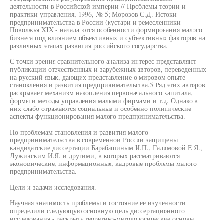
деятельности в Российской империи // Проблемы теории и
практики управления, 1996, № 5; Морозов С.Д. Истоки
предпринимательства в России (кустари и ремесленники
Поволжья XIX - начала ются особенности формирования малого
бизнеса под влиянием объективных и субъективных факторов на
различных этапах развития российского государства.
С точки зрения сравнительного анализа интерес представляют
публикации отечественных и зарубежных авторов, переведенных
на русский язык, дающих представление о мировом опыте
становления и развития предпринимательства.5 Ряд этих авторов
раскрывает механизм накопления первоначального капитала,
формы и методы управления малыми фирмами и т.д. Однако в
них слабо отражаются социальные и особенно политические
аспекты функционирования малого предпринимательства.
По проблемам становления и развития малого
предпринимательства в современной России защищены
кандидатские диссертации Барабашиным И.П., Галимовой Е.Я.,
Лужинским И.Я. и другими, в которых рассматриваются
экономические, информационные, кадровые проблемы малого
предпринимательства.
Цели и задачи исследования.
Научная значимость проблемы и состояние ее изученности
определили следующую основную цель диссертационного
исследования - раскрыть теоретико-методологические основы