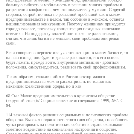
большую гибкость и мобильность в решении многих проблем и
разрешении конфликтов, чем это получается у мужчин. С другой
стороны, острой, но пока не решаемой проблемой как в малом
предпринимательстве в целом, так особенно в женском, остается
нецивилизованная конкуренция. Поэтому женщинам приходится
гораздо тяжелее, поскольку концентрация исходных капиталов
невелика. На поддержку властей они также не рассчитывают,
считая, что лишь бы им не мешали, свои проблемы они решат
сами.
Если говорить о перспективе участия женщин в малом бизнесе, то
на наш взгляд, оно будет и дальше развиваться, и в его основе
будет лежать, прежде всего, внутренняя мотивация - добиться
положения, самоутвердиться, реализовать свой профессионализм.
Таким образом, сложившийся в России сектор малого
предпринимательства можно рассматривать не только как
механизм хозяйственной сферы, но и как
68 См.: Малое предпринимательство в кризисном обществе
(«круглый стол»)// Социологические исследования. 1999, №7.-С
84.
114 важный фактор решения социальных и политических проблем
общества. Высокая подвижность этого слоя общества, способность
чутко реагировать на политические события в стране оказывают
заметное воздействие на социальные настроения в обществе.
Сегодня одним из парадоксов российской действительности