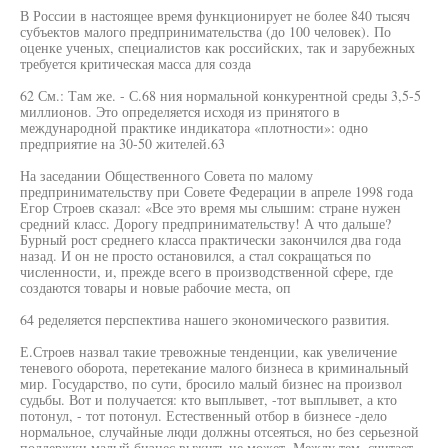
В России в настоящее время функционирует не более 840 тысяч
субъектов малого предпринимательства (до 100 человек). По
оценке ученых, специалистов как российских, так и зарубежных
требуется критическая масса для созда
62 См.: Там же. - С.68 ния нормальной конкурентной среды 3,5-5
миллионов. Это определяется исходя из принятого в
международной практике индикатора «плотности»: одно
предприятие на 30-50 жителей.63
На заседании Общественного Совета по малому
предпринимательству при Совете Федерации в апреле 1998 года
Егор Строев сказал: «Все это время мы слышим: стране нужен
средний класс. Дорогу предпринимательству! А что дальше?
Бурный рост среднего класса практически закончился два года
назад. И он не просто остановился, а стал сокращаться по
численности, и, прежде всего в производственной сфере, где
создаются товары и новые рабочие места, оп
64 ределяется перспектива нашего экономического развития.
Е.Строев назвал такие тревожные тенденции, как увеличение
теневого оборота, перетекание малого бизнеса в криминальный
мир. Государство, по сути, бросило малый бизнес на произвол
судьбы. Вот и получается: кто выплывет, -тот выплывет, а кто
потонул, - тот потонул. Естественный отбор в бизнесе -дело
нормальное, случайные люди должны отсеяться, но без серьезной
поддержки малый бизнес выжить не может. Между тем, считает