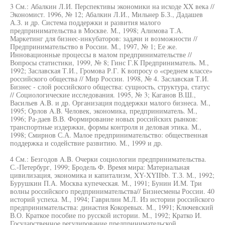
3 См.: Абалкин Л.И. Перспективы экономики на исходе XX века //
Экономист. 1996, № 12; Абалкин Л.И., Мильнер Б.З., Дадашев
А.З. и др. Система поддержки и развития малого
предпринимательства в Москве. М., 1998; Алимова Т.А.
Маркетинг для бизнес-инкубаторов: задачи и возможности //
Предпринимательство в России. М., 1997, № 1; Ее же.
Инновационные процессы в малом предпринимательстве //
Вопросы статистики, 1999, № 8; Гинс Г.К Предприниматель. М.,
1992; Заславская Т.И., Громова Р.Г. К вопросу о «среднем классе»
российского общества // Мир России. 1998, № 4. Заславская Т.И.
Бизнес - слой российского общества: сущность, структура, статус
// Социологические исследования. 1995, № 3; Каганов В.Ш.,
Васильев A.B. и др. Организация поддержки малого бизнеса. М.,
1995; Орлов A.B. Человек, экономика, предприниматель. М.,
1996; Ра-даев В.В. Формирование новых российских рынков:
транспортные издержки, формы контроля и деловая этика. М.,
1998; Смирнов С.А. Малое предпринимательство: общественная
поддержка и содействие развитию. М., 1999 и др.
4 См.: Безгодов A.B. Очерки социологии предпринимательства.
С.-Петербург, 1999; Бродель Ф. Время мира: Материальная
цивилизация, экономика и капитализм, XY-XYIIbb. Т.З. М., 1992;
Бурушкин П.А. Москва купеческая. М., 1991; Бунин И.М. Три
волны российского предпринимательства// Бизнесмены России. 40
историй успеха. М., 1994; Гаврилин М.Л. Из истории российского
предпринимательства: династия Кокоревых. М., 1991; Ключевский
В.О. Краткое пособие по русской истории. М., 1992; Кратко И.
Государственное регулирование предпринимательской