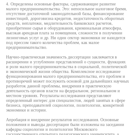
4. Определены основные факторы, сдерживающие развитие
малого предпринимательства. Это: непосильное налоговое бремя,
отсутствие достаточной законодательной базы, финансирование
инвестиций, дороговизна кредитов, недостаточность оборотных
средств, неплатежи, медлительность банковских расчетов,
приобретение сырья и оборудования, криминальная атмосфера,
высокая арендная плата за помещения, сложности в получении
лизинговых услуг и др. Ни один сектор экономики не находится
под прессом такого количества проблем, как малое
предпринимательство.
Научно-практическая значимость диссертации заключается в
расширении и углублении представлений о сущности, функциях
и роли малого предпринимательства в социальной, политической
и экономической жизни общества. Комплексное исследование
функционирования малого предпринимательства, его проблем и
противоречий может послужить основой для дальнейших научных
разработок данной проблемы, внедрения в практическую
деятельность органов власти на федеральном, региональном и
местном уровнях. Результаты исследования представляют
определенный интерес для специалистов, людей занятых в сфере
бизнеса, преподавателей социологии, политологии, конкретной
экономики и истории.
Апробация и внедрение результатов исследования. Основные
положения и выводы диссертации были изложены на заседании
кафедры социологии и политологии Московского
государственного открытого педагогического университета, а