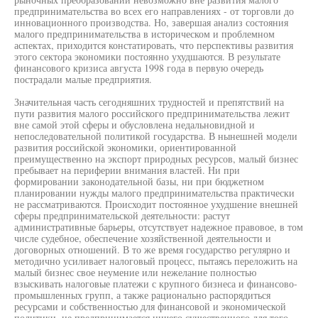
предпринимательства во всех его направлениях - от торговли до
инновационного производства. Но, завершая анализ состояния
малого предпринимательства в историческом и проблемном
аспектах, приходится констатировать, что перспективы развития
этого сектора экономики постоянно ухудшаются. В результате
финансового кризиса августа 1998 года в первую очередь
пострадали малые предприятия.
Значительная часть сегодняшних трудностей и препятствий на
пути развития малого российского предпринимательства лежит
вне самой этой сферы и обусловлена недальновидной и
непоследовательной политикой государства. В нынешней модели
развития российской экономики, ориентированной
преимущественно на экспорт природных ресурсов, малый бизнес
пребывает на периферии внимания властей. Ни при
формировании законодательной базы, ни при бюджетном
планировании нужды малого предпринимательства практически
не рассматриваются. Происходит постоянное ухудшение внешней
сферы предпринимательской деятельности: растут
административные барьеры, отсутствует надежное правовое, в том
числе судебное, обеспечение хозяйственной деятельности и
договорных отношений. В то же время государство регулярно и
методично усиливает налоговый процесс, пытаясь переложить на
малый бизнес свое неумение или нежелание полностью
взыскивать налоговые платежи с крупного бизнеса и финансово-
промышленных групп, а также рационально распорядиться
ресурсами и собственностью для финансовой и экономической
политики, не предпринимается ничего существенного для того,