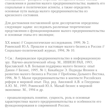
становления и развития малого предпринимательства; выявить его
социальные и политические аспекты, а также определить
основные пути выхода малого предпринимательства из
кризисного состояния.
Для достижения поставленной цели диссертантом определены
следующие задачи: исследовать различные теоретические
представления о функционировании малого предпринимательства
и основные этапы его эволюции;
XX веков) // Социологические исследования, 1999, № 2;
Ровенский Ю.А. Прошлое и настоящее малого бизнеса в России //
Социально-политический журнал, 1994, № 10.
5 См.: Американское предпринимательство в информационную
эру. Научно-аналитический обзор. М., ИНИОН РАН, 1993;
Браславский A.B. Большая поддержка малого бизнеса: опыт
Дании // Бизнес, 1995, № 1; Кикабидзе Э. Подходы Японии к
развитию малого бизнеса в России // Проблемы Дальнего Востока,
1996, № 5; Малое предпринимательство в контексте Российских
реформ и мировой опыт. Под. ред. Авиловой A.B. и Генуренко
А.Ю. М., 1995; Ровенский Ю.А. Малый бизнес в мировой
экономике. М., 1994 и др.
- проанализировать понятие, сущность, роль и основные
характеристики малого предпринимательства и особенности его
функционирования в современной России;