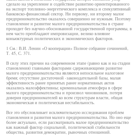
сделало на укрепление и содействие развитию ориентированного
на экспорт топливно-энергетического комплекса и спекулятивный
банковско-финансовый сектор. Ни первому, ни второму малое
предпринимательство оказалось совершенно не нужным. Поэтому
становление и развитие малого предпринимательства в стране
проходит без научно-обоснованной государственной программы, в
нем часто преобладают импровизации, велико влияние
коньюктурных политических и экономических факторов.
1 См.: В.И. Ленин «О кооперации» Полное собрание сочинений,
Т. 45, С. 371.
В силу этих причин на современном этапе (равно как и на стадии
становления) главными факторами сдерживающими развитие
малого предпринимательства являются непосильное налоговое
бремя; отсутствие достаточной -законодательной базы, малая
эффективность ранее принятых ранее нормативных актов
оказались малоэффективны; криминальная атмосфера в сфере
малого предпринимательства и произвол чиновников, потеря
доверия предпринимателей ко всем структурам власти, общая
экономическая и политическая нестабильность.
Все это обусловливает исключительную исследования проблем
становления и развития малого предпринимательства. Но оно еще
более актуально, если рассматривать малое предпринимательство
как важный фактор социальной, политической стабильности
общества, развития демократии, рыночных отношений.