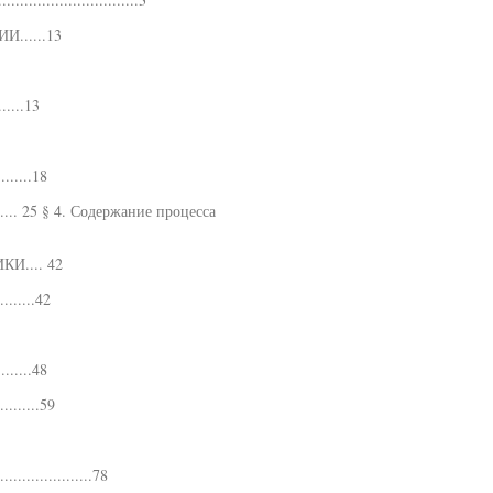
.....13
......13
........18
... 25 § 4. Содержание процесса
.... 42
.......42
........48
........59
................78