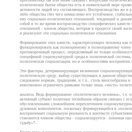
политическое бытие общества есть в значительной мере прояв
активности людей его составляющих. Воспроизводство же и р
либо общества (без чего немыслимо его устойчивое, стабиль
ему социально-политических отношений, тенденций и динами
собой в то же время воспроизводство специфических качеств 
отношений - членов общества, которые в процессе своей жи
и реализуют эти социально-политические отношения.
Формирование этих качеств, характеризующих человека как 
функционировать как полноценному и полноправному члену о
противоречивый процесс, определяемый не только особеннос
спецификой социокультурной среды и политической системы, 
политическая социализация, но и особенностями восприятия 
Эти факторы, детерминирующие включение социализирующей
политическую среду, выбор существующих в данном обществе
следование нормам, традициям, и т.п., столь многообразны и
невозможно ограничить рамками только лишь «чисто» полито
анализа. Ведь формирование «политического человека», т.е. 
активный субъект политики теснейшим образом связано с ег
обусловленными сложнейшим переплетением социокультурных
духовных компонентов, поскольку формирующийся в «политич
воспринимает социальную реальность в контексте субъективн
становится членом общества - социализируется - понимая пр
судьбу»7.
Кроме того, в изучении процессов социализации личности в 