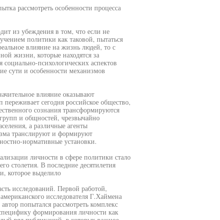
ытка рассмотреть особенности процесса
дит из убеждения в том, что если не
учением политики как таковой, пытаться
реальное влияние на жизнь людей, то с
ной жизни, которые находятся за
я социально-психологических аспектов
ие сути и особенности механизмов
начительное влияние оказывают
п переживает сегодня российское общество,
ественного сознания трансформируются
 групп и общностей, чрезвычайно
аселения, а различные агенты
изма транслируют и формируют
ностно-нормативные установки.
ализации личности в сфере политики стало
го столетия. В последние десятилетия
и, которое выделило
сть исследований. Первой работой,
американского исследователя Г.Хаймена
 автор попытался рассмотреть комплекс
специфику формирования личности как
лый ряд публикаций, в которых важное