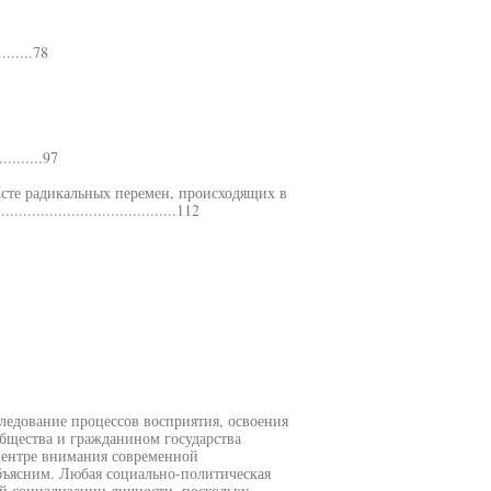
.........78
...........97
ксте радикальных перемен, происходящих в
......................................112
ледование процессов восприятия, освоения
бщества и гражданином государства
центре внимания современной
бъясним. Любая социально-политическая
ой социализации личности, поскольку