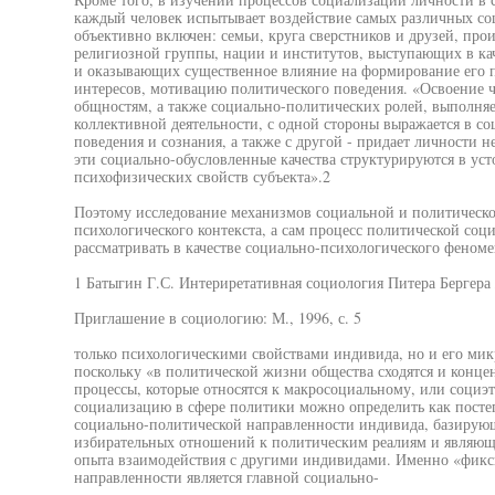
каждый человек испытывает воздействие самых различных со
объективно включен: семьи, круга сверстников и друзей, про
религиозной группы, нации и институтов, выступающих в ка
и оказывающих существенное влияние на формирование его п
интересов, мотивацию политического поведения. «Освоение 
общностям, а также социально-политических ролей, выполня
коллективной деятельности, с одной стороны выражается в с
поведения и сознания, а также с другой - придает личности 
эти социально-обусловленные качества структурируются в уст
психофизических свойств субъекта».2
Поэтому исследование механизмов социальной и политическо
психологического контекста, а сам процесс политической со
рассматривать в качестве социально-психологического феном
1 Батыгин Г.С. Интериретативная социология Питера Бергера /
Приглашение в социологию: М., 1996, с. 5
только психологическими свойствами индивида, но и его ми
поскольку «в политической жизни общества сходятся и конце
процессы, которые относятся к макросоциальному, или социэ
социализацию в сфере политики можно определить как посте
социально-политической направленности индивида, базирующ
избирательных отношений к политическим реалиям и являющ
опыта взаимодействия с другими индивидами. Именно «фикс
направленности является главной социально-