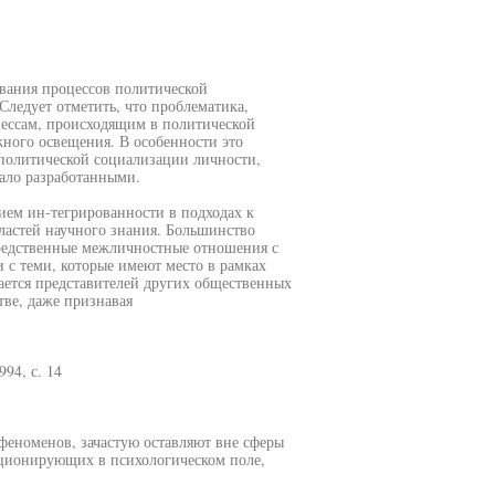
ования процессов политической
Следует отметить, что проблематика,
ессам, происходящим в политической
жного освещения. В особенности это
 политической социализации личности,
мало разработанными.
ием ин-тегрированности в подходах к
ластей научного знания. Большинство
средственные межличностные отношения с
с теми, которые имеют место в рамках
ается представителей других общественных
тве, даже признавая
94, с. 14
феноменов, зачастую оставляют вне сферы
ционирующих в психологическом поле,