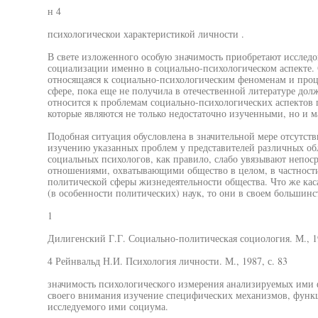
н 4
психологическои характеристикой личности .
В свете изложенного особую значимость приобретают исслед
социализации именно в социально-психологическом аспекте. 
относящаяся к социально-психологическим феноменам и проц
сфере, пока еще не получила в отечественной литературе дол
относится к проблемам социально-психологических аспектов
которые являются не только недостаточно изученными, но и 
Подобная ситуация обусловлена в значительной мере отсутств
изучению указанных проблем у представителей различных об
социальных психологов, как правило, слабо увязывают непо
отношениями, охватывающими общество в целом, в частности 
политической сферы жизнедеятельности общества. Что же кас
(в особенности политических) наук, то они в своем большинс
1
Дилигенский Г.Г. Социально-политическая социология. М., 19
4 Рейнвальд Н.И. Психология личности. М., 1987, с. 83
значимость психологического измерения анализируемых ими 
своего внимания изучение специфических механизмов, функ
исследуемого ими социума.