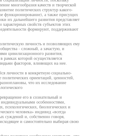
ление многообразия качеств и творческой
азвитие политических структур какого-
ное функционирование), а также присущих
ки их дальнейшего развития представляет
и характерных свойств субъектов этих
знедеятельности формируют, поддерживают
политическую личность и позволяющих ему
бщества - сложный, а зачастую, и
тями цивилизационного развития,
в рамках которой осуществляется
людьми факторов, влияющих на нее.
ся личности в конкретную социально-
 политических ориентаций, ценностей,
 разноплановы, что их исследование
логического
превращение его в сознательный и
о индивидуальными особенностями,
, психологических, биологических и
еского человека» индивид «всегда
ых суждений и, собственно говоря,
оисходящее и самостоятельно выбирая свою
сфере политики необходимо учитывать, что