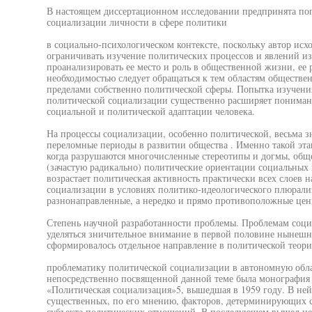
В настоящем диссертационном исследовании предпринята поп
социализации личности в сфере политики
в социально-психологическом контексте, поскольку автор исхо
ограничивать изучение политических процессов и явлений из
проанализировать ее место и роль в общественной жизни, ее 
необходимостью следует обращаться к тем областям обществен
пределами собственно политической сферы. Попытка изучени
политической социализации существенно расширяет пониман
социальной и политической адаптации человека.
На процессы социализации, особенно политической, весьма з
переломные периоды в развитии общества . Именно такой эта
когда разрушаются многочисленные стереотипы и догмы, общ
(зачастую радикально) политические ориентации социальных
возрастает политическая активность практически всех слоев н
социализации в условиях политико-идеологического плюрал
разнонаправленные, а нередко и прямо противоположные цен
Степень научной разработанности проблемы. Проблемам соци
уделяться зничительное внимание в первой половине нынешне
сформировалось отдельное направление в политической теори
проблематику политической социализации в автономную обла
непосредственно посвященной данной теме была монография 
«Политическая социализация»5, вышедшая в 1959 году. В ней
существенных, по его мнению, факторов, детерминирующих 
субъекта политических отношений. В последующем вышел це