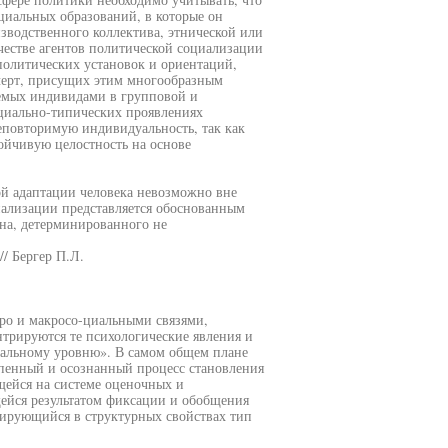
циальных образований, в которые он
изводственного коллектива, этнической или
честве агентов политической социализации
олитических установок и ориентаций,
черт, присущих этим многообразным
емых индивидами в групповой и
оциально-типических проявлениях
неповторимую индивидуальность, так как
ойчивую целостность на основе
й адаптации человека невозможно вне
циализации представляется обоснованным
ена, детерминированного не
/ Бергер П.Л.
кро и макросо-циальными связями,
нтрируются те психологические явления и
тальному уровню». В самом общем плане
пенный и осознанный процесс становления
ейся на системе оценочных и
ейся результатом фиксации и обобщения
ирующийся в структурных свойствах тип