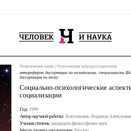
Политические науки
Политическая культура и идеология
автореферат диссертации по политологии, специальность ВА
диссертация на тему:
Социально-психологические аспект
социализации
Год:
1999
Автор научной работы:
Золотовская, Людмила Алексеевна
Ученая cтепень:
кандидата философских наук
Место защиты диссертации:
Москва