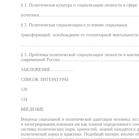
§ 1. Политическая культура и социализация личности в сфере
политики...............................................................................
§ 2. Политическая социализация в условиях социальных
трансформаций: освобождение от тоталитарной ментальности
..............................................................................................
§ 3. Проблемы политической социализации личности в конте
современной России .................................................................
ЗАКЛЮЧЕНИЕ..................
СПИСОК ЛИТЕРАТУРЫ
120
124
ВВЕДЕНИЕ
Вопросы социальной и политической адаптации человека, исс
и интегрирования,освоения им как членом определенного соо
системы политических норм, ценностей, знаний находятся в 
политической науки и практики. Подобный интерес вполне о
проблематика так или иначе связана с вопросами политическ