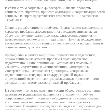
В связи с этим социально-философский анализ проблемы
социального сиротства, процесса адаптации и социализации детей
социальных сирот представляется теоретически и практически
актуальным
Степень разработанности проблемы. В силу своего комплексного
характера проблема диссертационного исследования является
объектом изучения различных наук: философии, социологии,
правоведения, психологии и педагогики. Научные исследования,
касающиеся жизни социальных сирот и вопросов их адаптации и
социализации, долгое время
проводились в рамках медицины, психологии и педагогики,
однако социальные аспекты проблемы анализировались
недостаточно. Такие понятия как: «социальная помощь» и
«защита», «адаптация» и «социализация», «интеграция»,
«толерантность», «социальная дистанция», «социальная
идентичность», входящие в тезаурус мировой науки, в
определенной мере начинают разрабатываться отечественными
авторами в контексте рассматриваемой проблемы .
На современном этапе развития России общественное сознание
переживает радикальные изменения в отношении проблем
осиротевших детей, постигая необходимость их социализации,
восстановления нарушенных социальных связей ребенка с
обществом. В научных исследованиях созданы предпосылки для
комплексного изучения данной проблемы: анализ общих