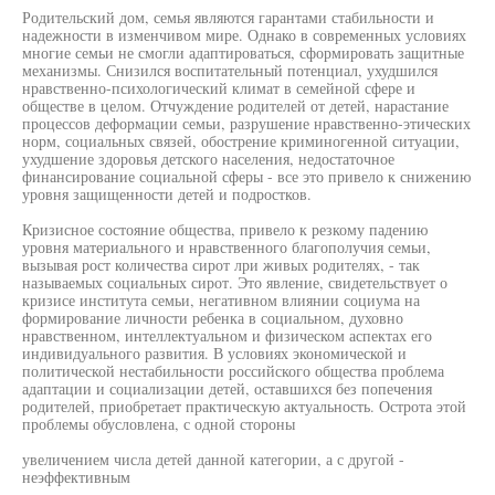
Родительский дом, семья являются гарантами стабильности и
надежности в изменчивом мире. Однако в современных условиях
многие семьи не смогли адаптироваться, сформировать защитные
механизмы. Снизился воспитательный потенциал, ухудшился
нравственно-психологический климат в семейной сфере и
обществе в целом. Отчуждение родителей от детей, нарастание
процессов деформации семьи, разрушение нравственно-этических
норм, социальных связей, обострение криминогенной ситуации,
ухудшение здоровья детского населения, недостаточное
финансирование социальной сферы - все это привело к снижению
уровня защищенности детей и подростков.
Кризисное состояние общества, привело к резкому падению
уровня материального и нравственного благополучия семьи,
вызывая рост количества сирот лри живых родителях, - так
называемых социальных сирот. Это явление, свидетельствует о
кризисе института семьи, негативном влиянии социума на
формирование личности ребенка в социальном, духовно
нравственном, интеллектуальном и физическом аспектах его
индивидуального развития. В условиях экономической и
политической нестабильности российского общества проблема
адаптации и социализации детей, оставшихся без попечения
родителей, приобретает практическую актуальность. Острота этой
проблемы обусловлена, с одной стороны
увеличением числа детей данной категории, а с другой -
неэффективным