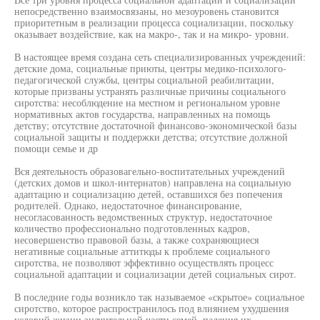
непосредственно взаимосвязаны, но мезоуровень становится
приоритетным в реализации процесса социализации, поскольку
оказывает воздействие, как на макро-, так и на микро- уровни.
В настоящее время создана сеть специализированных учреждений:
детские дома, социальные приюты, центры медико-психолого-
педагогической службы, центры социальной реабилитации,
которые призваны устранять различные причины социального
сиротства: несоблюдение на местном и региональном уровне
нормативных актов государства, направленных на помощь
детству; отсутствие достаточной финансово-экономической базы
социальной защиты и поддержки детства; отсутствие должной
помощи семье и др
Вся деятельность образовагельно-воспитательных учреждений
(детских домов и школ-интернатов) направлена на социальную
адаптацию и социализацию детей, оставшихся без попечения
родителей. Однако, недостаточное финансирование,
несогласованность ведомственных структур, недостаточное
количество профессионально подготовленных кадров,
несовершенство правовой базы, а также сохраняющиеся
негативные социальные аттитюды к проблеме социального
сиротства, не позволяют эффективно осуществлять процесс
социальной адаптации и социализации детей социальных сирот.
В последние годы возникло так называемое «скрытое» социальное
сиротство, которое распространилось под влиянием ухудшения
условий жизни значительной части семей, падения их