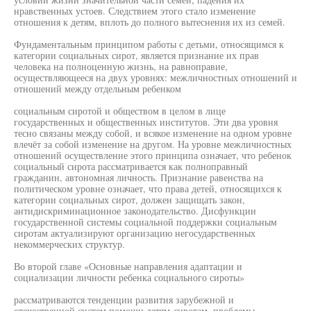
нравственных устоев. Следствием этого стало изменение
отношения к детям, вплоть до полного вытеснения их из семей.
Фундаментальным принципом работы с детьми, относящимся к
категории социальных сирот, является признание их прав
человека на полноценную жизнь, на равноправие,
осуществляющееся на двух уровнях: межличностных отношений и
отношений между отдельным ребенком
социальным сиротой и обществом в целом в лице
государственных и общественных институтов. Эти два уровня
тесно связаны между собой, и всякое изменение на одном уровне
влечёт за собой изменение на другом. На уровне межличностных
отношений осуществление этого принципа означает, что ребенок
социальный сирота рассматривается как полноправный
гражданин, автономная личность. Признание равенства на
политическом уровне означает, что права детей, относящихся к
категории социальных сирот, должен защищать закон,
антидискриминационное законодательство. Дисфункции
государственной системы социальной поддержки социальным
сиротам актуализируют организацию негосударственных
некоммерческих структур.
Во второй главе «Основные направления адаптации и
социализации личности ребенка социального сироты»
рассматриваются тенденции развития зарубежной и
отечественной систем помощи детям-сиротам, проблемы