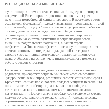
РОС НАЦИОНАЛЬНАЯ БИБЛИОТЕКА
функционированием системы социальной поддержки, которая в
современной России ориентированна в основном на учет
первичных потребностей социальных сирот. В настоящее время
сохраняется формальный подход к адаптации и социализации этой
группы детей, что усугубляет социальную депривацию ребенка-
сироты Деятельность государственных, общественных
организаций, приемных семей и специалистов разрознена
Существующая система адаптации и социализации детей,
лишенных родительского попечения, в нашей стране
неэффективна Повышение эффективности функционирования
системы социальной поддержки, для данной категории лиц,
связано с координацией деятельности различных институтов
нашего общества на основе учета индивидуального подхода в
работе с детьми-сиротами
Неравенство возможностей детей, оставшихся без попечения
родителей, приобретает социальный смысл через стереотипы
"ущербности" детей-сирот, различные барьеры социальной среды.
Кроме того, социальное сиротство обладает мощным негативным
потенциалом, способствующим накоплению в обществе
жестокости, агрессии, приводящим к его криминализации и
дегуманизации. Поэтому анализ проблем социального сиротства
должен осуществляется не только с позиций психологических
ограничений, но и в контексте прав человека, социальной
этиологии ограничения возможностей, социокультурных
оснований и принципов, как адаптации, так и социализации.