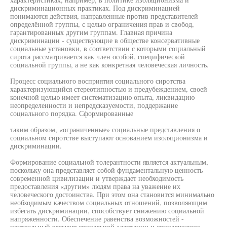
дискриминационных практиках. Под дискриминацией
понимаются действия, направленные против представителей
определённой группы, с целью ограничения прав и свобод,
гарантированных другим группам. Главная причина
дискриминации - существующие в обществе консервативные
социальные установки, в соответствии с которыми социальный
сирота рассматривается как член особой, специфической
социальной группы, а не как конкретная человеческая личность.
Процесс социального восприятия социального сиротства
характеризующийся стереотипностью и предубеждением, своей
конечной целью имеет систематизацию опыта, ликвидацию
неопределенности и непредсказуемости, поддержание
социального порядка. Сформированные
таким образом, «ограниченные» социальные представления о
социальном сиротстве выступают основанием изоляционизма и
дискриминации.
Формирование социальной толерантности является актуальным,
поскольку она представляет собой фундаментальную ценность
современной цивилизации и утверждает необходимость
предоставления «другим» людям права на уважение их
человеческого достоинства. При этом она становится минимально
необходимым качеством социальных отношений, позволяющим
избегать дискриминации, способствует снижению социальной
напряженности. Обеспечение равенства возможностей -
центральный элемент социальной адаптации и социализации