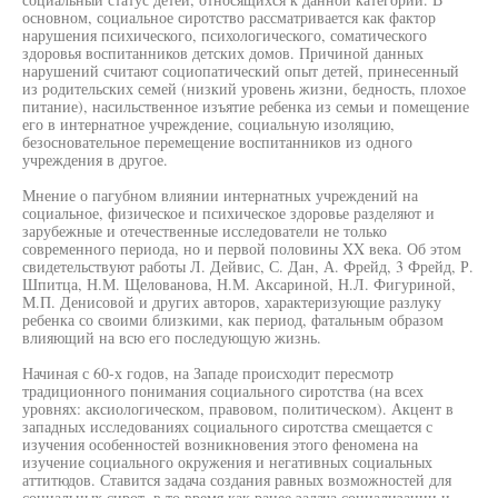
основном, социальное сиротство рассматривается как фактор
нарушения психического, психологического, соматического
здоровья воспитанников детских домов. Причиной данных
нарушений считают социопатический опыт детей, принесенный
из родительских семей (низкий уровень жизни, бедность, плохое
питание), насильственное изъятие ребенка из семьи и помещение
его в интернатное учреждение, социальную изоляцию,
безосновательное перемещение воспитанников из одного
учреждения в другое.
Мнение о пагубном влиянии интернатных учреждений на
социальное, физическое и психическое здоровье разделяют и
зарубежные и отечественные исследователи не только
современного периода, но и первой половины XX века. Об этом
свидетельствуют работы Л. Дейвис, С. Дан, А. Фрейд, 3 Фрейд, Р.
Шпитца, Н.М. Щелованова, Н.М. Аксариной, Н.Л. Фигуриной,
М.П. Денисовой и других авторов, характеризующие разлуку
ребенка со своими близкими, как период, фатальным образом
влияющий на всю его последующую жизнь.
Начиная с 60-х годов, на Западе происходит пересмотр
традиционного понимания социального сиротства (на всех
уровнях: аксиологическом, правовом, политическом). Акцент в
западных исследованиях социального сиротства смещается с
изучения особенностей возникновения этого феномена на
изучение социального окружения и негативных социальных
аттитюдов. Ставится задача создания равных возможностей для
социальных сирот, в то время как ранее задача социализации и