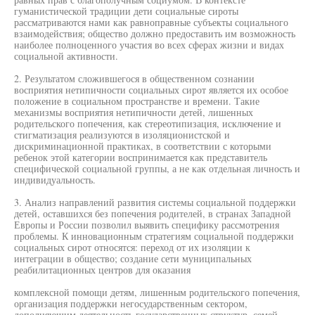
гуманистической традиции дети социальные сироты
рассматриваются нами как равноправные субъекты социального
взаимодействия; общество должно предоставить им возможность
наиболее полноценного участия во всех сферах жизни и видах
социальной активности.
2. Результатом сложившегося в общественном сознании
восприятия нетипичности социальных сирот является их особое
положение в социальном пространстве и времени. Такие
механизмы восприятия нетипичности детей, лишенных
родительского попечения, как стереотипизация, исключение и
стигматизация реализуются в изоляционистской и
дискриминационной практиках, в соответствии с которыми
ребенок этой категории воспринимается как представитель
специфической социальной группы, а не как отдельная личность и
индивидуальность.
3. Анализ направлений развития системы социальной поддержки
детей, оставшихся без попечения родителей, в странах Западной
Европы и России позволил выявить специфику рассмотрения
проблемы. К инновационным стратегиям социальной поддержки
социальных сирот относятся: переход от их изоляции к
интеграции в общество; создание сети муниципальных
реабилитационных центров для оказания
комплексной помощи детям, лишенным родительского попечения,
организация поддержки негосударственным сектором,
дополняющим деятельность государственных структур, семей,