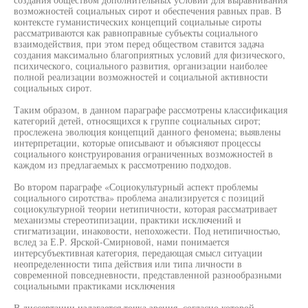
возможностей социальных сирот и обеспечения равных прав. В
контексте гуманистических концепций социальные сироты
рассматриваются как равноправные субъекты социального
взаимодействия, при этом перед обществом ставится задача
создания максимально благоприятных условий для физического,
психического, социального развития, организации наиболее
полной реализации возможностей и социальной активности
социальных сирот.
Таким образом, в данном параграфе рассмотрены классификация
категорий детей, относящихся к группе социальных сирот;
прослежена эволюция концепций данного феномена; выявлены
интерпретации, которые описывают и объясняют процессы
социального конструирования ограниченных возможностей в
каждом из предлагаемых к рассмотрению подходов.
Во втором параграфе «Социокультурный аспект проблемы
социального сиротства» проблема анализируется с позиций
социокультурной теории нетипичности, которая рассматривает
механизмы стереотипизации, практики исключений и
стигматизации, инаковости, непохожести. Под нетипичностью,
вслед за Е.Р. Ярской-Смирновой, нами понимается
интерсубъективная категория, передающая смысл ситуации
неопределенности типа действия или типа личности в
современной повседневности, представленной разнообразными
социальными практиками исключения
В диссертации излагается точка зрения, согласно которой