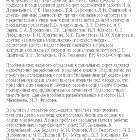
подходов к социализации детей-сирот содержится в работах И.Ф.
Дементьевой, И.Б. Назаровой, Т.Я. Сафоновой, Л.И. Смагиной и
других; раннюю диагностику причин социального сиротства и
предотвращение увеличения количества детей данной категории
рассматривают авторы Е.В. Андрюшина, В.И. Брутман, А.Я.
Варга, О.А. Дорожкина, СИ. Ениколопов, И.П. Каткова, О.И.
Лебединская, В.И. Лопаткина, М.Г. Панкратова, И.Ю. Хамитова и
другие; взаимосвязь медицинских, психологических,
социологических и педагогических аспектов в процессе
адаптации социальных сирот и их социализации изучают С.Н.
Крыгина, В.И. Лопаткина, П.Б. Тезенкова, ЕР. Ярская-Смирнова.
Проблема специального образования социальных сирот является
недостаточно разработанной в научном знании. Традиционно эта
проблема исследовалась с позиций "подравнивания" содержания
образования в специальной школе-интернате под массовую, что
приводит к жизненному неуспеху ребёнка социального сироты,
подчёркивая его индивидуальные отличия от "благополучных"
сверстников. Данная проблема разрабатывалась в работах Н.Н.
Малофеева, М.В. Фирсова.
В научной литературе обсуждается проблема психического
развития детей, находящихся в условиях дефицита общения с
близким взрослым. Данная проблема рассматривается в работах
отечественных и зарубежных ученых: Б.Г. Ананьева, X.
Бедельбаевой, АА Бодалева, М.И. Буянова, Л.С. Выготского, И.В.
Дубровиной, М.И. Лисиной, ВС. Мухиной, В.Н. Мясишева, ВА
Петровского, Т. Репиной, А.Г. Рузской, Д.И. Фельдштейн, Д. Б.