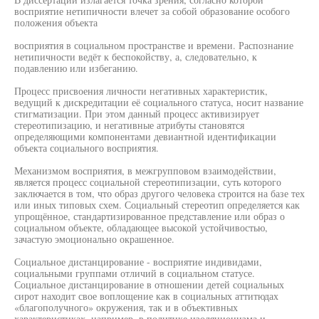
восприятие нетипичности влечет за собой образование особого
положения объекта
восприятия в социальном пространстве и времени. Распознание
нетипичности ведёт к беспокойству, а, следовательно, к
подавлению или избеганию.
Процесс присвоения личности негативных характеристик,
ведущий к дискредитации её социального статуса, носит название
стигматизации. При этом данный процесс активизирует
стереотипизацию, и негативные атрибуты становятся
определяющими компонентами девиантной идентификации
объекта социального восприятия.
Механизмом восприятия, в межгрупповом взаимодействии,
является процесс социальной стереотипизации, суть которого
заключается в том, что образ другого человека строится на базе тех
или иных типовых схем. Социальный стереотип определяется как
упрощённое, стандартизированное представление или образ о
социальном объекте, обладающее высокой устойчивостью,
зачастую эмоционально окрашенное.
Социальное дистанцирование - восприятие индивидами,
социальными группами отличий в социальном статусе.
Социальное дистанцирование в отношении детей социальных
сирот находит свое воплощение как в социальных аттитюдах
«благополучного» окружения, так и в объективных
характеристиках, например, в политике изоляционизма и