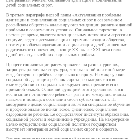
детей социальных сирот.
В третьем параграфе первой главы «Актуализация проблемы
адаптации и социализации социальных сирот в современном
российском обществе» анализируются тенденции развития данной
проблемы в современных условиях. Социальное сиротство, в
настоящее время, является потенциальным источником агрессии в
социуме, ведет к дегуманизации и криминализации общества,
поэтому проблема адаптации и социализации детей, лишенных
родительского попечения, в конце XX начале XXI века стала
одной из актуальнейших социальных проблем.
Процесс социализации рассматривается на разных уровнях,
затронуты различные структуры, которые в той или иной мере
воздействуют на ребёнка социального сироту. На микроуровне
социальной адаптации ребёнок-сирота рассматривается во
взаимодействии с социальным окружением, прежде всего с
приемной семьей. Основной функцией этого уровня является
воспитание нетипичного ребенка - развитие коммуникативных
навыков и помощь в осознании своей субъективности. На
мезоуровене целью социализации является специальное обучение
и профессиональное психическое, физическое, социальное
оздоровление ребёнка. Ее осуществляют институты образования,
социальной работы и медицинские учреждения. На макроуровне
целью осуществления социальной политики государством
выступает интеграция детей социальных сирот в общество.
Все три уровня процесса социальной адаптации и социализации