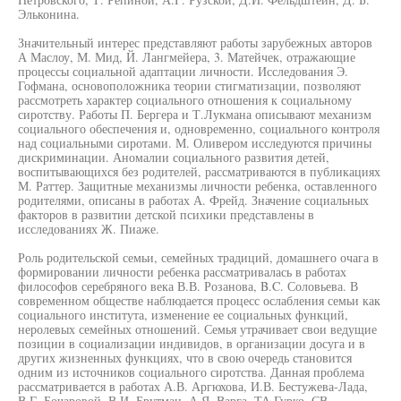
Эльконина.
Значительный интерес представляют работы зарубежных авторов
А Маслоу, М. Мид, Й. Лангмейера, 3. Матейчек, отражающие
процессы социальной адаптации личности. Исследования Э.
Гофмана, основоположника теории стигматизации, позволяют
рассмотреть характер социального отношения к социальному
сиротству. Работы П. Бергера и Т.Лукмана описывают механизм
социального обеспечения и, одновременно, социального контроля
над социальными сиротами. М. Оливером исследуются причины
дискриминации. Аномалии социального развития детей,
воспитывающихся без родителей, рассматриваются в публикациях
М. Раттер. Защитные механизмы личности ребенка, оставленного
родителями, описаны в работах А. Фрейд. Значение социальных
факторов в развитии детской психики представлены в
исследованиях Ж. Пиаже.
Роль родительской семьи, семейных традиций, домашнего очага в
формировании личности ребенка рассматривалась в работах
философов серебряного века В.В. Розанова, B.C. Соловьева. В
современном обществе наблюдается процесс ослабления семьи как
социального института, изменение ее социальных функций,
неролевых семейных отношений. Семья утрачивает свои ведущие
позиции в социализации индивидов, в организации досуга и в
других жизненных функциях, что в свою очередь становится
одним из источников социального сиротства. Данная проблема
рассматривается в работах А.В. Аргюхова, И.В. Бестужева-Лада,
В.Г. Бочаровой, В.И. Брутман, А.Я. Варга, ТА Гурко, СВ.