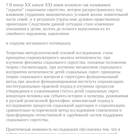
5 В конце XX начале XXI веков возникло так называемое
"скрытое" социальное сиротство, которое распространилось под
влиянием ухудшения экономических условий жизни значительной
части семей, и в результате утраты ими духовно-нравственных
ориентации Следствием данной ситуации стало изменение
отношения к детям, вплоть до полного вытеснения их из
семейного окружения, накопление
в социуме негативного потенциала.
Теоретико-методологической основой исследования: стали
принципы социокультурного анализа нетипичности, при
изучении феномена социального сиротства; основные положения
теории стигматизации, при изучении механизмов социального
восприятия нетипичности детей социальных сирот; принципы
теории социального контроля и структурно-функциональный
метод при анализе функционирования института социализации;
институционально-правовой подход в изучении процессов
утверждения и узаканивания статуса детей социальных сирот;
концепция человека как субъекта истории и культуры, развиваемая
в русской религиозной философии; комплексный подход к
исследованию процессов социальной адаптации и социализации;
сравнительно-исторический метод исследования становления и
трансформации отечественной и зарубежной систем поддержки
социального сиротства;
Практическая значимость исследования обусловлена тем, что в
работе изучаются процессы адаптации и социализации детей,