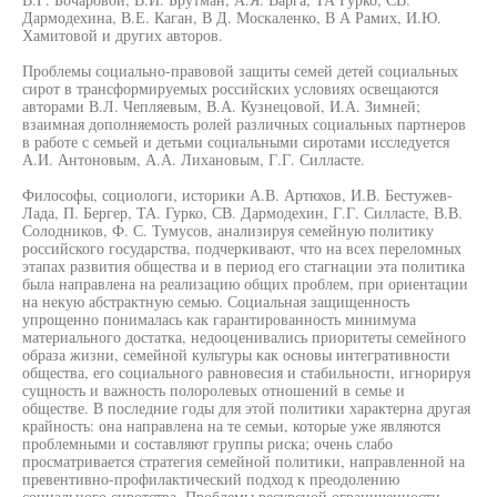
Дармодехина, В.Е. Каган, В Д. Москаленко, В А Рамих, И.Ю.
Хамитовой и других авторов.
Проблемы социально-правовой защиты семей детей социальных
сирот в трансформируемых российских условиях освещаются
авторами В.Л. Чепляевым, В.А. Кузнецовой, И.А. Зимней;
взаимная дополняемость ролей различных социальных партнеров
в работе с семьей и детьми социальными сиротами исследуется
А.И. Антоновым, А.А. Лихановым, Г.Г. Силласте.
Философы, социологи, историки А.В. Артюхов, И.В. Бестужев-
Лада, П. Бергер, ТА. Гурко, СВ. Дармодехин, Г.Г. Силласте, В.В.
Солодников, Ф. С. Тумусов, анализируя семейную политику
российского государства, подчеркивают, что на всех переломных
этапах развития общества и в период его стагнации эта политика
была направлена на реализацию общих проблем, при ориентации
на некую абстрактную семью. Социальная защищенность
упрощенно понималась как гарантированность минимума
материального достатка, недооценивались приоритеты семейного
образа жизни, семейной культуры как основы интегративности
общества, его социального равновесия и стабильности, игнорируя
сущность и важность полоролевых отношений в семье и
обществе. В последние годы для этой политики характерна другая
крайность: она направлена на те семьи, которые уже являются
проблемными и составляют группы риска; очень слабо
просматривается стратегия семейной политики, направленной на
превентивно-профилактический подход к преодолению
социального сиротства. Проблемы ресурсной ограниченности