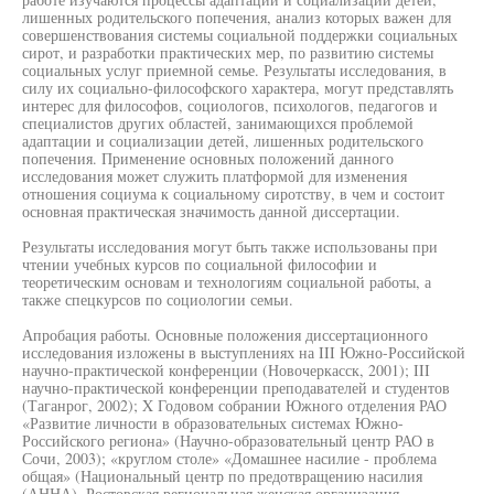
лишенных родительского попечения, анализ которых важен для
совершенствования системы социальной поддержки социальных
сирот, и разработки практических мер, по развитию системы
социальных услуг приемной семье. Результаты исследования, в
силу их социально-философского характера, могут представлять
интерес для философов, социологов, психологов, педагогов и
специалистов других областей, занимающихся проблемой
адаптации и социализации детей, лишенных родительского
попечения. Применение основных положений данного
исследования может служить платформой для изменения
отношения социума к социальному сиротству, в чем и состоит
основная практическая значимость данной диссертации.
Результаты исследования могут быть также использованы при
чтении учебных курсов по социальной философии и
теоретическим основам и технологиям социальной работы, а
также спецкурсов по социологии семьи.
Апробация работы. Основные положения диссертационного
исследования изложены в выступлениях на III Южно-Российской
научно-практической конференции (Новочеркасск, 2001); III
научно-практической конференции преподавателей и студентов
(Таганрог, 2002); X Годовом собрании Южного отделения РАО
«Развитие личности в образовательных системах Южно-
Российского региона» (Научно-образовательный центр РАО в
Сочи, 2003); «круглом столе» «Домашнее насилие - проблема
общая» (Национальный центр по предотвращению насилия
(АННА), Ростовская региональная женская организация