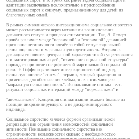
адаптации заключалась исключительно в приспособлении
социальных сирот к социуму, предназначенному для детей из
благополучных семей.
В рамках символического интеракционизма социальное сиротство
может рассматривается через механизмы возникновения
девиантного статуса и процесса стигматизации. Так, Э. Лемерт
провёл различие между "первичной" и "вторичной" девиацией:
признание нетипичности влечёт за собой статус социальной
неполноценности и маргинальную идентичность. Вторичная
девиация становится центральной характеристикой существования
стигматизированных людей, "изменение социальной структуры"
порождает принятие специфической маргинальной социальной
роли. Э. Гоффман развивает интеракционистский подход,
используя понятие "стигма" - термин, который традиционно
применялся для обозначения клейма, знака, означающего
"моральную неполноценность". Использование стигмы - есть
результат социальных интеракций между "нормальными" и
"аномальными". Концепция стигматизации исходит больше из
позиции дикриминирующего, а не дискриминируемого
индивида.
Социальное сиротство является формой организмической
депривации как ограничения возможностей социальной
активности Понимание социального сиротства как
ограниченности возможностей связано с необходимостью
создания обществом дополнительных условий для выравнивания