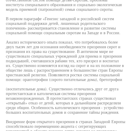
института специального образования и социально-экологическая
модель приемной (патронатной) семьи социального сироты.
В первом параграфе «Генезис западной и российской сисгем
социальной поддержки детей, лишенных родительского
попечения» рассматривается становление и развитие системы
социальной помощи социальным сиротам на Западе и в России.
Анализ исторического опыта показал, что потребовалось более
двух тысяч лет для осознания необходимости призрения сирот и
признания их права на существование. В античном мире не
существовало специальных учреждений для приема и призрения
подкидышей, считавшихся рабами тех, кто призрел и воспитал
их. Существенно изменяется взгляд на сирот и на их положение в
обществе лишь с распространением в большинстве стран Европы
христианской религии. Появляются ростки системы социальной
помощи: орантотрофии (сирото питательные дома), бретотрофии
(воспитательные дома). Существенно отличались друг от друга
протестантская и католическая системы призрения
незаконнорожденных. В протестантских странах существовал
«открытый» отказ от детей, которых в дальнейшем распределяли
среди общин. Особенность католического призрения - устройство
больших воспитательных домов и сохранение тайны рождения.
Внедрение форм открытого призрения в странах Западной Европы
способствовало перемещению акцента с сегрегирующих
мероприятий в области помощи детям-сиротам на программы