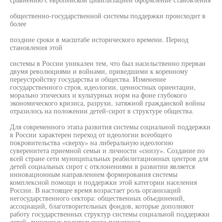
общественно-государственной системы поддержки происходит в
более
поздние сроки в масштабе исторического времени. Период
становления этой
системы в России уникален тем, что был насильственно прерван
двумя революциями и войнами, приведшими к коренному
переустройству государства и общества. Изменение
государственного строя, идеологии, ценностных ориентации,
морально этических и культурных норм на фоне глубокого
экономического кризиса, разрухи, затяжной гражданской войны
отразилось на положении детей-сирот в структуре общества.
Для современного этапа развития системы социальной поддержки
в России характерен переход от идеологии всеобщего
покровительства «сверху» на либеральную идеологию
суверенитета приемной семьи и личности «снизу». Создание по
всей стране сети муниципальных реабилитационных центров для
детей социальных сирот с отклонениями в развитии является
инновационным направлением формирования системы
комплексной помощи и поддержки этой категории населения
России. В настоящее время возрастает роль организаций
негосударственного сектора: общественных объединений,
ассоциаций, благотворительных фондов, которые дополняют
работу государственных структур системы социальной поддержки
детей, лишенных родительского попечения.