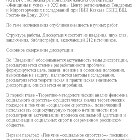
«Женщины и успех - в XXI век», Центр региональных Тендерных
и Миротворческих исследований при НИИ Кавказа СКНЦ ВШ,
Ростов-на-Дону, 2004).
По теме исследования опубликованы шесть научных работ.
Структура работы. Диссертация состоит из введения, двух глав,
заключения, библиографии, включающей 212 источников.
Основное содержание диссертации
Во "Введении" обосновывается актуальность темы диссертации,
рассматривается степень разработанности проблемы,
формулируются цель, задачи, новизна и основные положения,
выносимые на защиту, излагаются методы исследования,
рассматривается теоретическая и практическая значимость
диссертации, описывается ее апробация.
В первой главе «Теоретико-методологический анализ феномена
социального сиротства» осуществляется анализ теоретических
подходов к понятию «социальное сиротство», позволяющий
использовать социокультурную теорию нетипичности при
рассмотрении актуализации процесса социальной адаптации и
социализации социальных сирот в современном российском
обществе.
Первый параграф «Понятие «социальное сиротство»» посвящен
анализу подходов и позволяет проследить становление основных