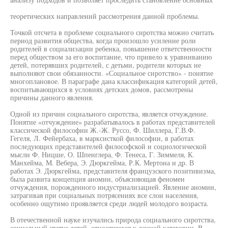
теоретических направлений рассмотрения данной проблемы.
Точкой отсчета в проблеме социального сиротства можно считать
период развития общества, когда произошло усиление роли
родителей в социализации ребенка, повышение ответственности
перед обществом за его воспитание, что привело к уравниванию
детей, потерявших родителей, с детьми, родители которых не
выполняют свои обязанности. «Социальное сиротство» - понятие
многоплановое. В параграфе дана классификация категорий детей,
воспитывающихся в условиях детских домов, рассмотрены
причины данного явления.
Одной из причин социального сиротства, является отчуждение.
Понятие «отчуждение» разрабатывалось в работах представителей
классической философии Ж.-Ж. Руссо, Ф. Шиллера, Г.В.Ф.
Гегеля, Л. Фейербаха, в марксисткой философии, в работах
последующих представителей философской и социологической
мысли Ф. Ницше, О. Шпенглера, Ф. Тенеса, Г. Зиммеля, К.
Манхейма, М. Вебера, Э. Дюркгейма, Р.К. Мертона и др. В
работах Э. Дюркгейма, представителя французского позитивизма,
была развита концепция аномии, объясняющая феномен
отчуждения, порожденного индустриализацией. Явление аномии,
затрагивая при социальных потрясениях все слои населения,
особенно ощутимо проявляется среди людей молодого возраста.
В отечественной науке изучались природа социального сиротства,
социальный статус детей, относящихся к данной категории. В