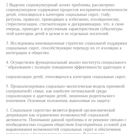
2 Выделен социокультурный аспект проблемы; рассмотрено
социокультурное содержание процессов восприятия нетипичности
детей, относящихся к категории социальных сирот, (табу,
ритуалы, правила), приводящие к избеганию, изоляционизму,
стереотипизации, стигматизации и дискриминации, что, в свою
очередь, приводит к агрессивным характеристикам субкультуры
этой категории детей в целом и ее отдельных носителей.
3. Исследованы инновационные стратегии социальной поддержки
социальных сирот, способствующие переходу их от изоляции к
интеграции в общество.
4. Осуществлен функциональный анализ института специального
' образования с позиции повышения эффективности адаптации и
социализации детей, относящихся к категории социальных сирот.
5. Проанализирована социально-экологическая модель приемной
(патронатной) семьи, как наиболее оптимальной среды
социализации и адаптации детей, лишенных родительского
попечения. Основные положения, выносимые на защиту:
1. Социальное сиротство является формой организмической
депривации как ограничение возможностей социальной
активности. Понимание данной проблемы и ее решение связано с
необходимостью создания обществом благоприятных условий для
выравнивания возможностей социальных сирот и обеспечения
равных прав с благополучным социумом. В контексте