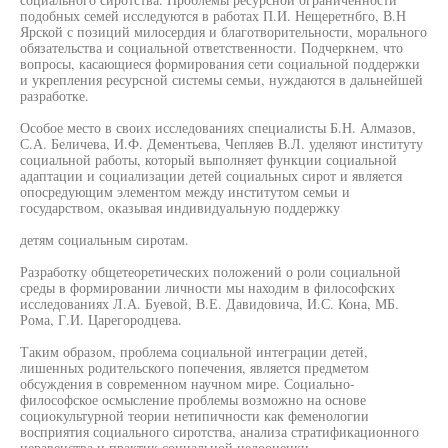
подобных семей исследуются в работах П.И. Нещеретнбго, В.Н
Ярской с позиций милосердия и благотворительности, морального
обязательства и социальной ответственности. Подчеркнем, что
вопросы, касающиеся формирования сети социальной поддержки
и укрепления ресурсной системы семьи, нуждаются в дальнейшей
разработке.
Особое место в своих исследованиях специалисты Б.Н. Алмазов,
С.А. Беличева, И.Ф. Дементьева, Чепляев В.Л. уделяют институту
социальной работы, который выполняет функции социальной
адаптации и социализации детей социальных сирот и является
опосредующим элементом между институтом семьи и
государством, оказывая индивидуальную поддержку
детям социальным сиротам.
Разработку общетеоретических положений о роли социальной
среды в формировании личности мы находим в философских
исследованиях Л.А. Буевой, В.Е. Давидовича, И.С. Кона, МБ.
Рома, Г.И. Царегородцева.
Таким образом, проблема социальной интеграции детей,
лишенных родительского попечения, является предметом
обсуждения в современном научном мире. Социально-
философское осмысление проблемы возможно на основе
социокультурной теории нетипичности как феменологии
восприятия социального сиротства, анализа стратификационного
неравенства и практик социальной недооценки.