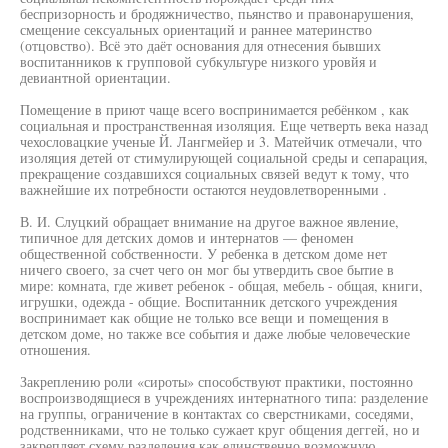
беспризорность и бродяжничество, пьянство и правонарушения,
смещение сексуальных ориентаций и раннее материнство
(отцовство). Всё это даёт основания для отнесения бывших
воспитанников к групповой субкультуре низкого уровйя и
девиантной ориентации.
Помещение в приют чаще всего воспринимается ребёнком , как
социальная и пространственная изоляция. Еще четверть века назад
чехословацкие ученые Й. Лангмейер и 3. Матейчик отмечали, что
изоляция детей от стимулирующей социальной среды и сепарация,
прекращение создавшихся социальных связей ведут к тому, что
важнейшие их потребности остаются неудовлетворенными .
В. И. Слуцкий обращает внимание на другое важное явление,
типичное для детских домов и интернатов — феномен
общественной собственности. У ребенка в детском доме нет
ничего своего, за счет чего он мог бы утвердить свое бытие в
мире: комната, где живет ребенок - общая, мебель - общая, книги,
игрушки, одежда - общие. Воспитанник детского учреждения
воспринимает как общие не только все вещи и помещения в
детском доме, но также все события и даже любые человеческие
отношения.
Закреплению роли «сироты» способствуют практики, постоянно
воспроизводящиеся в учреждениях интернатного типа: разделение
на группы, ограничение в контактах со сверстниками, соседями,
родственниками, что не только сужает круг общения деггей, но и
закрепляет схему разделения как единственно возможную.