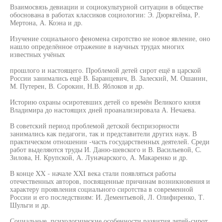
Взаимосвязь девиации и социокультурной ситуации в обществе
обоснована в работах классиков социологии: Э. Дюркгейма, Р.
Мертона, А. Коэна и др.
Изучение социального феномена сиротство не новое явление, оно
нашло определённое отражение в научных трудах многих
известных учёных
прошлого и настоящего. Проблемой детей сирот ещё в царской
России занимались ещё В. Баранцевич, В. Залеский, М. Ошанин,
М. Путерен, В. Сорокин, Н.В. Яблоков и др.
Историю охраны осиротевших детей со времён Великого князя
Владимира до настоящих дней проанализировала А. Нечаева.
В советский период проблемой детской беспризорности
занимались как педагоги, так и представители других наук. В
практическом отношении -часть государственных деятелей. Среди
работ выделяются труды И. Даню-шевского и В. Васильевой, С.
Зилова, Н. Крупской, А. Луначарского, А. Макаренко и др.
В конце XX - начале XXI века стали появляться работы
отечественных авторов, посвященные причинам возникновения и
характеру проявления социального сиротства в современной
России и его последствиям: И. Дементьевой, Л. Олифиренко, Т.
Шульги и др.
Социальные, психологические особенности развития детей-сирот