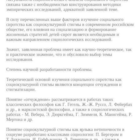
связана также с необходимостью конструирования методики
эмпирических исследований, адекватной заявленной теме.
В силу перечисленных выше факторов изучение социального
сиротства как социокультурной стигмы в современном российском
обществе, его влияния на социализацию и формирование
жизненных стратегий детей-сирот является необходимым и
важным направлением социологических исследований.
Значит, заявленная проблема имеет как научно-теоретическое, так
и практическое значение, что и обусловило выбор темы
исследования.
Степень научной разработанности проблемы.
Теоретической основой изучения социального сиротства как
социокультурной стигмы являются концепции отчуждения и
стигматизации.
Понятие «отчуждение» рассматривается в работах таких
классических философов как Г. Гегель, Ж.-Ж. Руссо, Л. Фейербах
и др., в марксистской философии, а также в социологических
работах - М. Вебера, Э. Дюркгейма, Г. Зиммеля, К. Маннгейма, Р.
Мертона и др.
Понятие социокультурной стигмы как ярлыка нетипичности в
социуме разработано классиками социологии: П. Бергером и
Т.Лукманом, И. Гофф-маном, Э. Лемертом и др., а также в