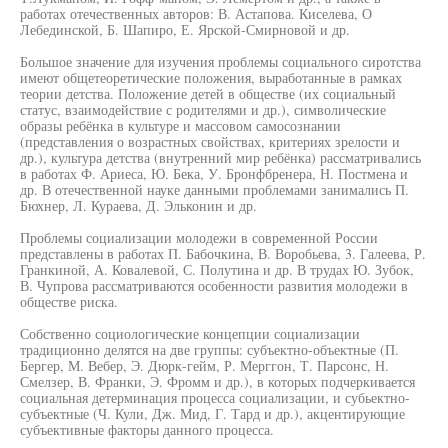
работах отечественных авторов: В. Астапова. Киселева, О
Лебединской, Б. Шапиро, Е. Ярской-Смирновой и др.
Большое значение для изучения проблемы социального сиротства
имеют общетеоретические положения, выработанные в рамках
теории детства. Положение детей в обществе (их социальный
статус, взаимодействие с родителями и др.), символические
образы ребёнка в культуре и массовом самосознании
(представления о возрастных свойствах, критериях зрелости и
др.), культура детства (внутренний мир ребёнка) рассматривались
в работах Ф. Ариеса, Ю. Бека, У. Бронфбренера, Н. Постмена и
др. В отечественной науке данными проблемами занимались П.
Бюхнер, Л. Кураева, Д. Эльконин и др.
Проблемы социализации молодежи в современной России
представлены в работах П. Бабочкина, В. Воробьева, 3. Галеева, Р.
Гранкиной, А. Ковалевой, С. Полутина и др. В трудах Ю. Зубок,
В. Чупрова рассматриваются особенности развития молодежи в
обществе риска.
Собственно социологические концепции социализации
традиционно делятся на две группы: субъектно-объектные (П.
Бергер, М. Вебер, Э. Дюрк-гейм, Р. Мерггон, Т. Парсонс, Н.
Смелзер, В. Франки, Э. Фромм и др.), в которых подчеркивается
социальная детерминация процесса социализации, и субьектно-
субъектные (Ч. Кули, Дж. Мид, Г. Тард и др.), акцентирующие
субъективные факторы данного процесса.