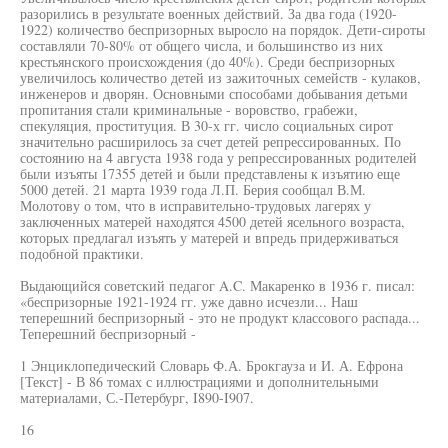
разорились в результате военных действий. За два года (1920-
1922) количество беспризорных выросло на порядок. Дети-сироты
составляли 70-80% от общего числа, и большинство из них
крестьянского происхождения (до 40%). Среди беспризорных
увеличилось количество детей из зажиточных семейств - кулаков,
инженеров и дворян. Основными способами добывания детьми
пропитания стали криминальные - воровство, грабежи,
спекуляция, проституция. В 30-х гг. число социальных сирот
значительно расширилось за счет детей репрессированных. По
состоянию на 4 августа 1938 года у репрессированных родителей
были изъяты 17355 детей и были представлены к изъятию еще
5000 детей. 21 марта 1939 года Л.П. Берия сообщал В.М.
Молотову о том, что в исправительно-трудовых лагерях у
заключенных матерей находятся 4500 детей ясельного возраста,
которых предлагал изъять у матерей и впредь придерживаться
подобной практики.
Выдающийся советский педагог A.C. Макаренко в 1936 г. писал:
«беспризорные 1921-1924 гг. уже давно исчезли... Наш
теперешний беспризорный - это не продукт классового распада...
Теперешний беспризорный -
1 Энциклопедический Словарь Ф.А. Брокгауза и И. А. Ефрона
[Текст] - В 86 томах с иллюстрациями и дополнительными
материалами, С.-Петербург, I890-I907.
16