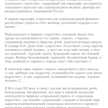
социального сиротства», содержащей три параграфа, исследуются
социальное сиротство как социокультурное явление, факторы его
распространения в современной России.
В первом параграфе «Сиротство как социокультурный феномен»
рассмотрены сущность этого явления, различные подходы к его
оценке.
Первоначально в термине «сиротство» основной акцент был
сделан на соотнесёнии его со словом «сирота», «сироты»,
означавшим наличие в обществе детей, родители которых умерли.
В словаре В.И. Даля слово «сиротство» отсутствует, а под сиротой
понимается любой человек, «у кого нет отца либо матери, у кого
нет родителей - круглый сирота. Безродный сирота, без близкой
родни. Вообще беспомощный, одинокий, бесприютный бедняк; в
этом значении и старики и старухи зовут себя сиротами».1
В советской науке термин «сирота» определялся в двух смыслах:
1) как «ребёнок или подросток, оставшийся без одного или обоих
родителей»; 2) как «одинокий, оставшийся без родных, близких
человек».2
В 80-е годы XX века, в связи с ростом числа брошенных детей,
безнадзорных, бесприютных, всё чаще в научной литературе
используются термины «социальный сирота» и «социальное
сиротство», где понятие «социальный» отражает в большей мере
характер взаимоотношений социальных институтов в процессе
реализации законодательно закреплённых экономических,