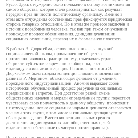
Руссо. Здесь отчуждение было положено в основу возникновения
самого общества, которое стало рассматриваться как результат
передачи прав личности политическому организму. Именно в
этом акте отчуждения собственных прав фиксируется юридическая
сторона товарных отношений. Но в этом же процессе заключён и
источник порабощения человека, так как при таком отчуждении
происходит процесс обезличивания, деиндивидуализации
социальных отношений, перевод их в формальную плоскость.
В работах Э. Дюркгейма, основоположника французской
социологической школы, промышленное общество
противопоставлялось традиционному, отмечалась утрата
общности субъектов современного общества, рост
индивидуализма, дезинтеграция. На основании этого Э.
Дюркгеймом была создана концепция аномии, впоследствии
развитая Р. Мертоном, объясняющая феномен отчуждения,
порождённого индустриализацией. Аномия выражает собой
исторически обусловленный процесс разрушения социальных
предписаний и запретов. При достаточно резкой смене
общественных идеалов и морали определённые группы перестают
чувствовать свою причастность к данному обществу, происходит
их отчуждение, новые социальные нормы и ценности отвергаются
членами этих групп, в том числе и социально декларируемые
образцы поведения. Вместо конвенциональных средств
достижения индивидуальных или общественных целей
выдвигаются собственные (зачастую противоправные).
При несоответствии нормам, принятым в данном обществе, люди,