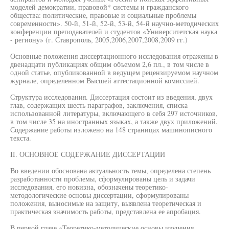
моделей демократии, правовой* системы и гражданского
общества: политические, правовые и социальные проблемы
современности». 50-й, 51-й, 52-й, 53-й, 54-й научно-методических
конференции преподавателей и студентов «Университетская наука
- региону» (г. Ставрополь, 2005,2006,2007,2008,2009 гг.)
Основные положения диссертационного исследования отражены в
двенадцати публикациях общим объемом 2,6 пл., в том числе в
одной статье, опубликованной в ведущем рецензируемом научном
журнале, определенном Высшей аттестационной комиссией.
Структура исследования. Диссертация состоит из введения, двух
глав, содержащих шесть параграфов, заключения, списка
использованной литературы, включающего в себя 297 источников,
в том числе 35 на иностранных языках, а также двух приложений.
Содержание работы изложено на 148 страницах машинописного
текста.
II. ОСНОВНОЕ СОДЕРЖАНИЕ ДИССЕРТАЦИИ
Во введении обоснована актуальность темы, определена степень
разработанности проблемы, сформулированы цель и задачи
исследования, его новизна, обозначены теоретико-
методологические основы диссертации, сформулированы
положения, выносимые на защиту, выявлена теоретическая и
практическая значимость работы, представлена ее апробация.
В первой главе «Теоретико-методические основы изучения