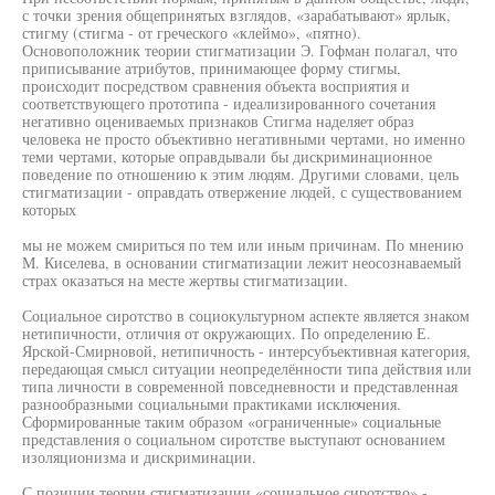
с точки зрения общепринятых взглядов, «зарабатывают» ярлык,
стигму (стигма - от греческого «клеймо», «пятно).
Основоположник теории стигматизации Э. Гофман полагал, что
приписывание атрибутов, принимающее форму стигмы,
происходит посредством сравнения объекта восприятия и
соответствующего прототипа - идеализированного сочетания
негативно оцениваемых признаков Стигма наделяет образ
человека не просто объективно негативными чертами, но именно
теми чертами, которые оправдывали бы дискриминационное
поведение по отношению к этим людям. Другими словами, цель
стигматизации - оправдать отвержение людей, с существованием
которых
мы не можем смириться по тем или иным причинам. По мнению
М. Киселева, в основании стигматизации лежит неосознаваемый
страх оказаться на месте жертвы стигматизации.
Социальное сиротство в социокультурном аспекте является знаком
нетипичности, отличия от окружающих. По определению Е.
Ярской-Смирновой, нетипичность - интерсубъективная категория,
передающая смысл ситуации неопределённости типа действия или
типа личности в современной повседневности и представленная
разнообразными социальными практиками исключения.
Сформированные таким образом «ограниченные» социальные
представления о социальном сиротстве выступают основанием
изоляционизма и дискриминации.
С позиции теории стигматизации «социальное сиротство» -