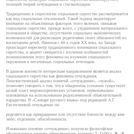
позиций теорий отчуждения и стигматизации.
Традиционно в социологии социальное сиротство рассматривается
как вид социальных отклонений. Такой подход акцентирует
внимание на объективных факторах этого явления, связывая
социальное сиротство, прежде всего, с ухудшением материального
положения в обществе, отсутствием социально-экономических
возможностей для реализации родителями своих обязанностей по
воспитанию детей. Начиная с 60-х годов XX века, на Западе
происходит пересмотр традиционного понимания социального
сиротства, и акцент смещается с изучения особенностей
возникновения этого феномена на изучение социального
окружения и негативных социальных аттитюдов.
В данном контексте интересным направлением является анализ
социального сиротства как феномена отчуждения.
Лингвистический анализ понятий «отчуждение», «чужой»,
позволяет говорить о том, что в обыденном сознании существует
целый пласт мировоззренческих установок, первоначально
основанных на использовании родоплеменной объяснительной
парадигмы. В «Словаре русского языка» под редакцией А.Г.
Евстегнеевой отчуждение оп-
ределяется как прекращение или отсутствие близости между кем-
либо; отделение, обособленность.
Изначально понятие «отчуждение» получило философское
обоснование в теориях общественного договора Т. Гоббса, Ж.-Ж.