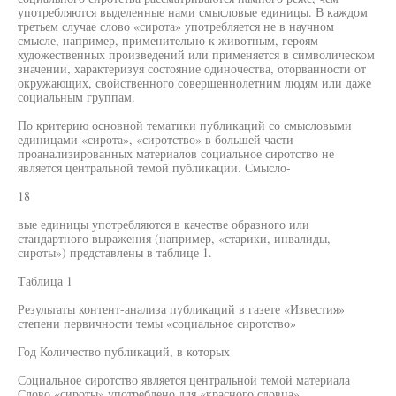
употребляются выделенные нами смысловые единицы. В каждом
третьем случае слово «сирота» употребляется не в научном
смысле, например, применительно к животным, героям
художественных произведений или применяется в символическом
значении, характеризуя состояние одиночества, оторванности от
окружающих, свойственного совершеннолетним людям или даже
социальным группам.
По критерию основной тематики публикаций со смысловыми
единицами «сирота», «сиротство» в большей части
проанализированных материалов социальное сиротство не
является центральной темой публикации. Смысло-
18
вые единицы употребляются в качестве образного или
стандартного выражения (например, «старики, инвалиды,
сироты») представлены в таблице 1.
Таблица 1
Результаты контент-анализа публикаций в газете «Известия»
степени первичности темы «социальное сиротство»
Год Количество публикаций, в которых
Социальное сиротство является центральной темой материала
Слово «сироты» употреблено для «красного словца»