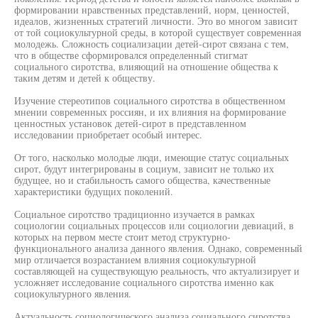
формировании нравственных представлений, норм, ценностей,
идеалов, жизненных стратегий личности. Это во многом зависит
от той социокультурной среды, в которой существует современная
молодежь. Сложность социализации детей-сирот связана с тем,
что в обществе сформировался определенный стигмат
социального сиротства, влияющий на отношение общества к
таким детям и детей к обществу.
Изучение стереотипов социального сиротства в общественном
мнении современных россиян, и их влияния на формирование
ценностных установок детей-сирот в представленном
исследовании приобретает особый интерес.
От того, насколько молодые люди, имеющие статус социальных
сирот, будут интегрированы в социум, зависит не только их
будущее, но и стабильность самого общества, качественные
характеристики будущих поколений.
Социальное сиротство традиционно изучается в рамках
социологии социальных процессов или социологии девиаций, в
которых на первом месте стоит метод структурно-
функционального анализа данного явления. Однако, современный
мир отличается возрастанием влияния социокультурной
составляющей на существующую реальность, что актуализирует и
усложняет исследование социального сиротства именно как
социокультурного явления.
Актуальность социологического анализа социального сиротства