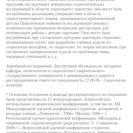
программ последующих конкретных социологических
исследований в области социального сиротства, они могут быть
востребованы различными специалистами в области
социогуманитарного знания, занимающихся проблематикой
детства Практическая значимость исследования связана с
возможностью применения материалов диссертации для
оптимизации работы с детьми-сиротами. Они могут быть
востребованы при составлении программ адаптации социально
незащищенных групп, при разработке учебных курсов по
социологии молодёжи, по педагогике, по теории воспитания; при
составлении альтернативных курсов по проблемам семьи,
тендерных отношений и т.д.
Апробация исследования. Диссертация обсуждена на заседании
кафедры .политологии и социологии Ставропольского
государственного университета и рекомендована к защите в
диссертационном совете по специальности 22.00,06 - Социология
культуры.
^.Основные положения и выводы диссертационного исследования
были представлены на 12 международных, всероссийских,
региональных и межвузовских конференциях, в том числе: XII
Международной научной конференции студентов, аспирантов и
молодых ученых «Ломоносов - 2006» (Москва, 2006 г.),
Региональной научно-практической конференции «Молодежь в
современной социокультурной среде региона» (г. Ставрополь,
2008 г.), Всероссийской научной конференции студентов,
аспирантов и молодых ученых «Россия в поисках эффективных