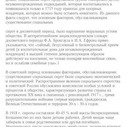
незаконнорожденных подкидышей, которые воспитывались в
появившихся только в 1715 году приютах для зазорных
младенцев, которых можно было оставить инкогнито. Из данного
факта следует, что основным фактором, обуславливающим
существование социальных
сирот в досоветский период, было нарушение моральных устоев
общества. В авторитетнейшем энциклопедическом словаре
досоветского периода Ф.А. Брокгауза и И.А. Ефрона прямо
указывается, что «тайный, безусловный и бесконтрольный приём
детей [в воспитательные дома для незаконнорожденных
младенцев] в высшей степени деморализующим образом
действуют на население, не только поощряя внесемейные связи,
но и ослабляя семейные узы».1
В советский период основными факторами, обуславливающими
существование социальных сирот были социально-экономический
и политический. Распространение явления социального сиротства
в советской России обусловлено комплексом особых условий и
процессов в обществе, характеризующих развитие страны на
протяжении XX века и связанных с революцией 1917 г., тремя
разрушительными войнами (первая мировая, гражданская,
Великая Отечественная) и террором 20-х - 30-х годов.
В 1918 г. сироты составляли 40-45 % всей массы беспризорников.
Большинство из них были детьми рабочих. Детей мещан чаще
забирали в семьи родственники или друзья погибших.
Увеличивалось число крестьянских детей-сирот, родители которых