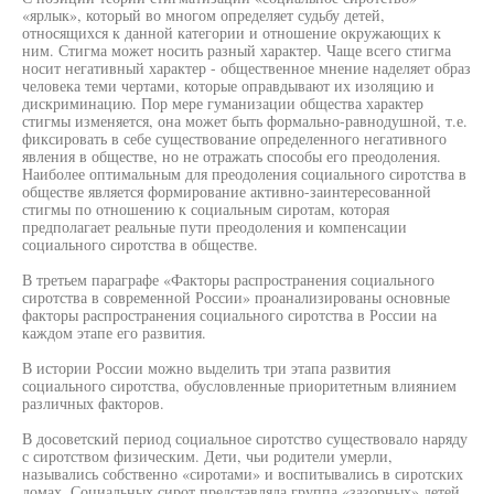
«ярлык», который во многом определяет судьбу детей,
относящихся к данной категории и отношение окружающих к
ним. Стигма может носить разный характер. Чаще всего стигма
носит негативный характер - общественное мнение наделяет образ
человека теми чертами, которые оправдывают их изоляцию и
дискриминацию. Пор мере гуманизации общества характер
стигмы изменяется, она может быть формально-равнодушной, т.е.
фиксировать в себе существование определенного негативного
явления в обществе, но не отражать способы его преодоления.
Наиболее оптимальным для преодоления социального сиротства в
обществе является формирование активно-заинтересованной
стигмы по отношению к социальным сиротам, которая
предполагает реальные пути преодоления и компенсации
социального сиротства в обществе.
В третьем параграфе «Факторы распространения социального
сиротства в современной России» проанализированы основные
факторы распространения социального сиротства в России на
каждом этапе его развития.
В истории России можно выделить три этапа развития
социального сиротства, обусловленные приоритетным влиянием
различных факторов.
В досоветский период социальное сиротство существовало наряду
с сиротством физическим. Дети, чьи родители умерли,
назывались собственно «сиротами» и воспитывались в сиротских
домах. Социальных сирот представляла группа «зазорных» детей,