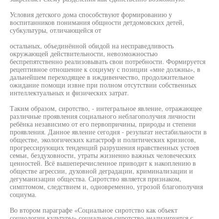
Условия детского дома способствуют формированию у
воспитанников понимания общности детдомовских детей,
субкультуры, отличающейся от
остальных, объединённой обидой на несправедливость
окружающей действительности, невозможностью
беспрепятственно реализовывать свои потребности. Формируется
рецептивное отношение к социуму с позиции «мне должны», в
дальнейшем переходящее в иждивенчество, продолжительное
ожидание помощи извне при полном отсутствии собственных
интеллектуальных и физических затрат.
Таким образом, сиротство, - интегральное явление, отражающее
различные проявления социального неблагополучия личности
ребёнка независимо от его первопричины, природы и степени
проявления. Данное явление сегодня - результат нестабильности в
обществе, экологических катастроф и политических кризисов,
прогрессирующих тенденций разрушения нравственных устоев
семьи, бездуховности, утраты жизненно важных человеческих
ценностей. Всё вышеперечисленное приводит к накоплению в
обществе агрессии, духовной деградации, криминализации и
дегуманизации общества. Сиротство является признаком,
симптомом, следствием и, одновременно, угрозой благополучия
социума.
Во втором параграфе «Социальное сиротство как объект
социологии культуры» социальное сиротство анализируется с