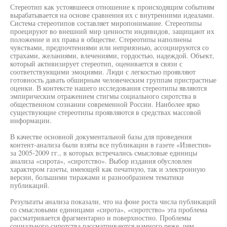
Стереотип как устоявшееся отношение к происходящим событиям
вырабатывается на основе сравнения их с внутренними идеалами.
Система стереотипов составляет миропонимание. Стереотипы
проецируют во внешний мир ценности индивидов, защищают их
положение и их права в обществе. Стереотипы наполнены
чувствами, предпочтениями или неприязнью, ассоциируются со
страхами, желаниями, влечениями, гордостью, надеждой. Объект,
который активизирует стереотип, оценивается в связи с
соответствующими эмоциями. Люди с легкостью проявляют
готовность давать обширным человеческим группам пристрастные
оценки. В контексте нашего исследования стереотипы являются
эмпирическим отражением стигмы социального сиротства в
общественном сознании современной России. Наиболее ярко
существующие стереотипы проявляются в средствах массовой
информации.
В качестве основной документальной базы для проведения
контент-анализа были взяты все публикации в газете «Известия»
за 2005-2009 гг., в которых встречались смысловые единицы
анализа «сирота», «сиротство». Выбор издания обусловлен
характером газеты, имеющей как печатную, так и электронную
версии, большими тиражами и разнообразием тематики
публикаций.
Результаты анализа показали, что на фоне роста числа публикаций
со смысловыми единицами «сирота», «сиротство» эта проблема
рассматривается фрагментарно и поверхностно. Проблемы
социального сиротства рассматриваются намного реже, чем