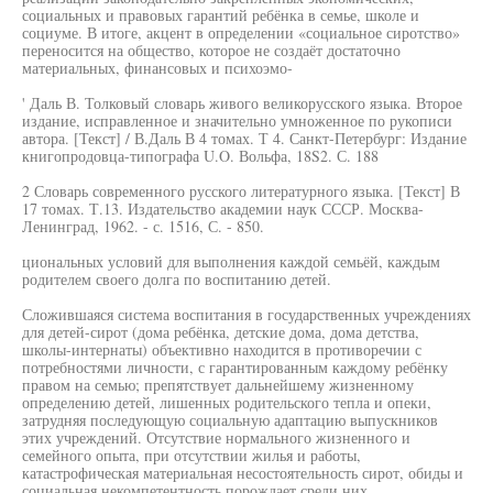
социальных и правовых гарантий ребёнка в семье, школе и
социуме. В итоге, акцент в определении «социальное сиротство»
переносится на общество, которое не создаёт достаточно
материальных, финансовых и психоэмо-
' Даль В. Толковый словарь живого великорусского языка. Второе
издание, исправленное и значительно умноженное по рукописи
автора. [Текст] / В.Даль В 4 томах. Т 4. Санкт-Петербург: Издание
книгопродовца-типографа U.O. Вольфа, 18S2. С. 188
2 Словарь современного русского литературного языка. [Текст] В
17 томах. Т.13. Издательство академии наук СССР. Москва-
Ленинград, 1962. - с. 1516, С. - 850.
циональных условий для выполнения каждой семьёй, каждым
родителем своего долга по воспитанию детей.
Сложившаяся система воспитания в государственных учреждениях
для детей-сирот (дома ребёнка, детские дома, дома детства,
школы-интернаты) объективно находится в противоречии с
потребностями личности, с гарантированным каждому ребёнку
правом на семью; препятствует дальнейшему жизненному
определению детей, лишенных родительского тепла и опеки,
затрудняя последующую социальную адаптацию выпускников
этих учреждений. Отсутствие нормального жизненного и
семейного опыта, при отсутствии жилья и работы,
катастрофическая материальная несостоятельность сирот, обиды и
социальная некомпетентность порождает среди них