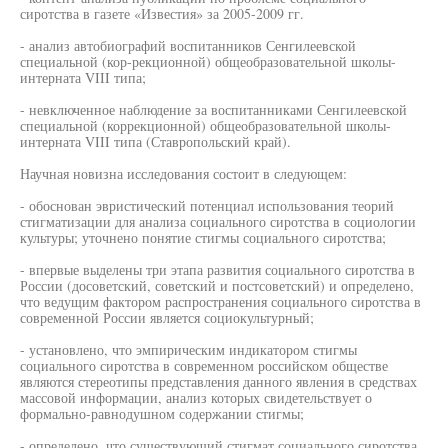
сиротства в газете «Известия» за 2005-2009 гг.
- анализ автобиографий воспитанников Сенгилеевской
специальной (кор-рекционной) общеобразовательной школы-
интерната VIII типа;
- невключенное наблюдение за воспитанниками Сенгилеевской
специальной (коррекционной) общеобразовательной школы-
интерната VIII типа (Ставропольский край).
Научная новизна исследования состоит в следующем:
- обоснован эвристический потенциал использования теорий
стигматизации для анализа социального сиротства в социологии
культуры; уточнено понятие стигмы социального сиротства;
- впервые выделены три этапа развития социального сиротства в
России (досоветский, советский и постсоветский) и определено,
что ведущим фактором распространения социального сиротства в
современной России является социокультурный;
- установлено, что эмпирическим индикатором стигмы
социального сиротства в современном российском обществе
являются стереотипы представления данного явления в средствах
массовой информации, анализ которых свидетельствует о
формально-равнодушном содержании стигмы;
- определено, что существующий стигмат социального сиротства