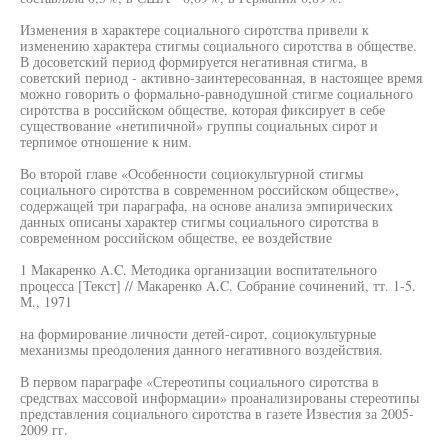
Изменения в характере социального сиротства привели к
изменению характера стигмы социального сиротства в обществе.
В досоветский период формируется негативная стигма, в
советский период - активно-заинтересованная, в настоящее время
можно говорить о формально-равнодушной стигме социального
сиротства в российском обществе, которая фиксирует в себе
существование «нетипичной» группы социальных сирот и
терпимое отношение к ним.
Во второй главе «Особенности социокультурной стигмы
социального сиротства в современном российском обществе»,
содержащей три параграфа, на основе анализа эмпирических
данных описаны характер стигмы социального сиротства в
современном российском обществе, ее воздействие
1 Макаренко A.C. Методика организации воспитательного
процесса [Текст] // Макаренко A.C. Собрание сочинений, тт. 1-5.
М., 1971
на формирование личности детей-сирот, социокультурные
механизмы преодоления данного негативного воздействия.
В первом параграфе «Стереотипы социального сиротства в
средствах массовой информации» проанализированы стереотипы
представления социального сиротства в газете Известия за 2005-
2009 гг.