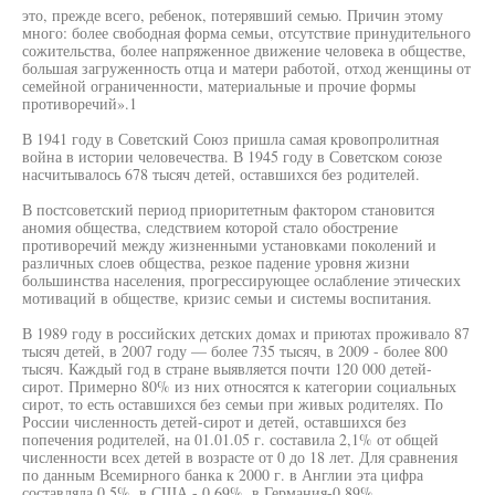
это, прежде всего, ребенок, потерявший семью. Причин этому
много: более свободная форма семьи, отсутствие принудительного
сожительства, более напряженное движение человека в обществе,
большая загруженность отца и матери работой, отход женщины от
семейной ограниченности, материальные и прочие формы
противоречий».1
В 1941 году в Советский Союз пришла самая кровопролитная
война в истории человечества. В 1945 году в Советском союзе
насчитывалось 678 тысяч детей, оставшихся без родителей.
В постсоветский период приоритетным фактором становится
аномия общества, следствием которой стало обострение
противоречий между жизненными установками поколений и
различных слоев общества, резкое падение уровня жизни
большинства населения, прогрессирующее ослабление этических
мотиваций в обществе, кризис семьи и системы воспитания.
В 1989 году в российских детских домах и приютах проживало 87
тысяч детей, в 2007 году — более 735 тысяч, в 2009 - более 800
тысяч. Каждый год в стране выявляется почти 120 000 детей-
сирот. Примерно 80% из них относятся к категории социальных
сирот, то есть оставшихся без семьи при живых родителях. По
России численность детей-сирот и детей, оставшихся без
попечения родителей, на 01.01.05 г. составила 2,1% от общей
численности всех детей в возрасте от 0 до 18 лет. Для сравнения
по данным Всемирного банка к 2000 г. в Англии эта цифра
составляла 0,5%, в США - 0,69%, в Германия-0,89%.