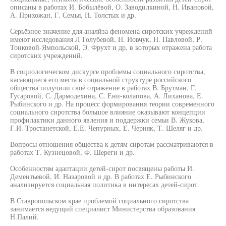
описаны в работах И. Бобылёвой, О. Заводилкиной, Н. Ивановой,
А. Прихожан, Г. Семья, Н. Толстых и др.
Серьёзное значение для аналйза феномена сиротских учреждений
имеют исследования Л Голубевой, Н. Иовчук, Н. Павловой, Р.
Тонковой-Ямпольской, Э. Фрухт и др, в которых отражена работа
сиротских учреждений.
В социологическом дискурсе проблемы социального сиротства,
касающиеся его места в социальной структуре российского
общества получили своё отражение в работах В. Брутман, Г.
Гусаровой, С. Дармодехина, С. Ени-колапова, А. Лиханова, Е.
Рыбинского и др. На процесс формирования теории современного
социального сиротства большое влияние оказывают концепции
профилактики данного явления и поддержки семьи В. Жукова,
Г.И. Тростанетской, Е.Е. Чепурных, Е. Черняк, Т. Шеляг и др.
Вопросы отношения общества к детям сиротам рассматриваются в
работах Т. Кузнецовой, Ф. Шереги и др.
Особенностям адаптации детей-сирот посвящены работы И.
Дементьевой, И. Назаровой и др. В работах Е. Рыбинского
анализируется социальная политика в интересах детей-сирот.
В Ставропольском крае проблемой социального сиротства
занимается ведущий специалист Министерства образования
Н.Палий.