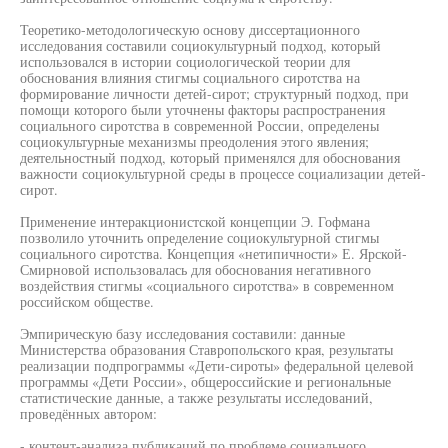
Теоретико-методологическую основу диссертационного
исследования составили социокультурный подход, который
использовался в истории социологической теории для
обоснования влияния стигмы социального сиротства на
формирование личности детей-сирот; структурный подход, при
помощи которого были уточнены факторы распространения
социального сиротства в современной России, определены
социокультурные механизмы преодоления этого явления;
деятельностный подход, который применялся для обоснования
важности социокультурной среды в процессе социализации детей-
сирот.
Применение интеракционистской концепции Э. Гофмана
позволило уточнить определение социокультурной стигмы
социального сиротства. Концепция «нетипичности» Е. Ярской-
Смирновой использовалась для обоснования негативного
воздействия стигмы «социального сиротства» в современном
российском обществе.
Эмпирическую базу исследования составили: данные
Министерства образования Ставропольского края, результаты
реализации подпрограммы «Дети-сироты» федеральной целевой
программы «Дети России», общероссийские и региональные
статистические данные, а также результаты исследований,
проведённых автором:
- контент-анализа публикаций по проблеме социального