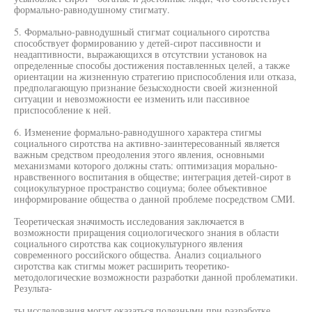
формально-равнодушному стигмату.
5. Формально-равнодушный стигмат социального сиротства
способствует формированию у детей-сирот пассивности и
неадаптивности, выражающихся в отсутствии установок на
определенные способы достижения поставленных целей, а также
ориентации на жизненную стратегию приспособления или отказа,
предполагающую признание безысходности своей жизненной
ситуации и невозможности ее изменить или пассивное
приспособление к ней.
6. Изменение формально-равнодушного характера стигмы
социального сиротства на активно-заинтересованный является
важным средством преодоления этого явления, основными
механизмами которого должны стать: оптимизация морально-
нравственного воспитания в обществе; интеграция детей-сирот в
социокультурное пространство социума; более объективное
информирование общества о данной проблеме посредством СМИ.
Теоретическая значимость исследования заключается в
возможности приращения социологического знания в области
социального сиротства как социокультурного явления
современного российского общества. Анализ социального
сиротства как стигмы может расширить теоретико-
методологические возможности разработки данной проблематики.
Результа-
ты исследования могут оказаться полезными при разработке