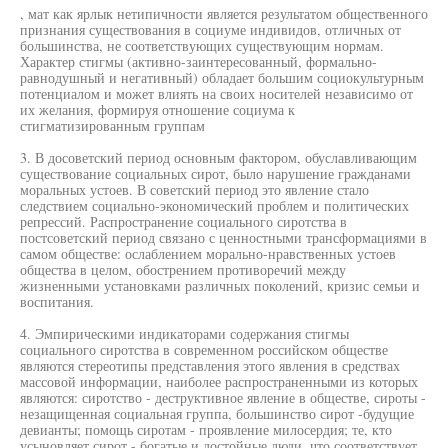
, мат как ярлык нетипичности является результатом общественного
признания существования в социуме индивидов, отличных от
большинства, не соответствующих существующим нормам.
Характер стигмы (активно-заинтересованный, формально-
равнодушный и негативный) обладает большим социокультурным
потенциалом и может влиять на своих носителей независимо от
их желания, формируя отношение социума к
стигматизированным группам
3. В досоветский период основным фактором, обуславливающим
существование социальных сирот, было нарушение гражданами
моральных устоев. В советский период это явление стало
следствием социально-экономический проблем и политических
репрессий. Распространение социального сиротства в
постсоветский период связано с ценностными трансформациями в
самом обществе: ослаблением морально-нравственных устоев
общества в целом, обострением противоречий между
жизненными установками различных поколений, кризис семьи и
воспитания.
4. Эмпирическими индикаторами содержания стигмы
социального сиротства в современном российском обществе
являются стереотипы представления этого явления в средствах
массовой информации, наиболее распространенными из которых
являются: сиротство - деструктивное явление в обществе, сироты -
незащищенная социальная группа, большинство сирот -будущие
девианты; помощь сиротам - проявление милосердия; те, кто
усыновляет сирот - богатые и достойные люди, что соответствует